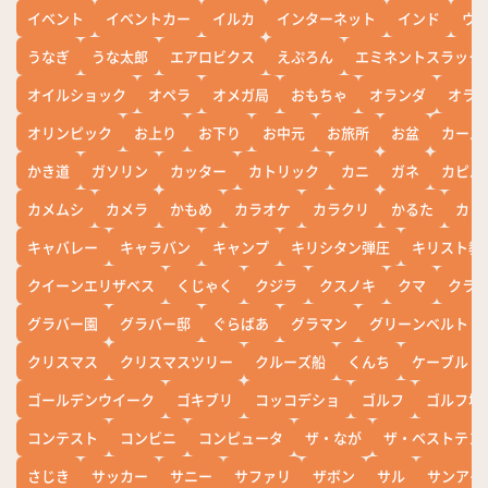
イベント
イベントカー
イルカ
インターネット
インド
ウ
うなぎ
うな太郎
エアロビクス
えぷろん
エミネントスラック
オイルショック
オペラ
オメガ局
おもちゃ
オランダ
オラ
オリンピック
お上り
お下り
お中元
お旅所
お盆
カール
かき道
ガソリン
カッター
カトリック
カニ
ガネ
カピバ
カメムシ
カメラ
かもめ
カラオケ
カラクリ
かるた
カレ
キャバレー
キャラバン
キャンプ
キリシタン弾圧
キリスト教
クイーンエリザベス
くじゃく
クジラ
クスノキ
クマ
クラ
グラバー園
グラバー邸
ぐらばあ
グラマン
グリーンベルト
クリスマス
クリスマスツリー
クルーズ船
くんち
ケーブル
ゴールデンウイーク
ゴキブリ
コッコデショ
ゴルフ
ゴルフ場
コンテスト
コンビニ
コンピュータ
ザ・なが
ザ・ベストテン
さじき
サッカー
サニー
サファリ
ザボン
サル
サンアイ