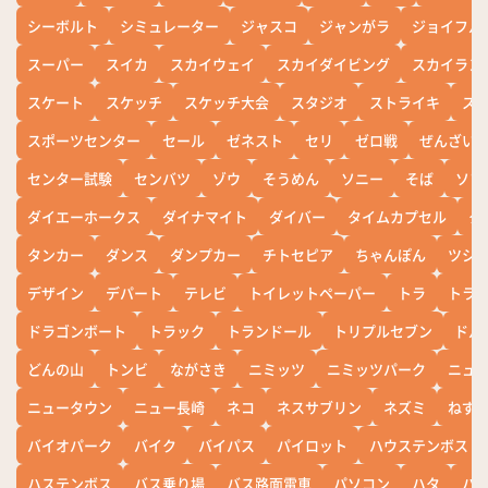
シーボルト
シミュレーター
ジャスコ
ジャンがラ
ジョイフル
スーパー
スイカ
スカイウェイ
スカイダイビング
スカイラン
スケート
スケッチ
スケッチ大会
スタジオ
ストライキ
ス
スポーツセンター
セール
ゼネスト
セリ
ゼロ戦
ぜんざい
センター試験
センバツ
ゾウ
そうめん
ソニー
そば
ソフ
ダイエーホークス
ダイナマイト
ダイバー
タイムカプセル
タ
タンカー
ダンス
ダンプカー
チトセピア
ちゃんぽん
ツシ
デザイン
デパート
テレビ
トイレットペーパー
トラ
トラ
ドラゴンボート
トラック
トランドール
トリプルセブン
ドル
どんの山
トンビ
ながさき
ニミッツ
ニミッツパーク
ニュ
ニュータウン
ニュー長崎
ネコ
ネスサブリン
ネズミ
ねず
バイオパーク
バイク
バイパス
パイロット
ハウステンボス
ハステンボス
バス乗り場
バス路面電車
パソコン
ハタ
ハ