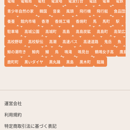
電報
電報局
電柱
電波塔
電波灯台
電話
電車
電鉄
青少年自然の家
韓国
音楽
風頭
飛行機
飛行艇
食品団地
養蚕
館内市場
香港
香焼工場
香焼町
馬
馬町
駅
駅
駐車場
高城公園
高城町
高島
高島炭鉱
高島町
高架広場
高校野球
高校駅伝
高潮
高速バス
高速道路
鬼岳
魚
鯨の潮吹き
鯨肉
鰻
鳥
鳴滝
鳴見台
鶴鳴女子高
鷹島
鹿町町
黒いダイヤ
黒丸踊
黒島
黒木町
龍踊
運営会社
利用規約
特定商取引法に基づく表記