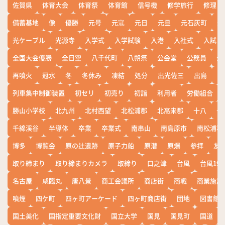
佐賀県
体育大会
体育祭
体育館
信号機
修学旅行
修理
備蓄基地
像
優勝
元号
元寇
元日
元旦
元石灰町
元
光ケーブル
光源寺
入学式
入学試験
入港
入社式
入試
全国大会優勝
全日空
八千代町
八朔祭
公会堂
公務員
公
再噴火
冠水
冬
冬休み
凍結
処分
出光佐三
出島
出
列車集中制御装置
初セリ
初売り
初詣
利用者
労働組合
勝山小学校
北九州
北村西望
北松浦郡
北高来郡
十八
十
千綿渓谷
半導体
卒業
卒業式
南串山
南島原市
南松浦郡
博多
博覧会
原の辻遺跡
原子力船
原潜
原爆
参拝
友
取り締まり
取り締まりカメラ
取締り
口之津
台風
台風19
名古屋
咸臨丸
唐八景
商工会議所
商店街
商戦
商業施設
噴煙
四ケ町
四ヶ町アーケード
四ヶ町商店街
団地
図書館
国土美化
国指定重要文化財
国立大学
国見
国見町
国道