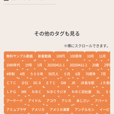
その他のタグも見る
※横にスクロールできます。
無料サンプル動画
新着動画
100円
100周年
10月
11月
1
1980年代
19号
1月
20250411-1
20250411-2
20歳
2学期
4年制
4月
５００年
50万人
５月
6月
70周年
7月
ＣＴＣ
Ｄ51
DC-8
ＥＴＣ
GW
JR
JR長与駅
ＪＲ長崎
ＬＰＧ
MR
ＮＢＣ
ＮＢＣラジオ
ＮＢＣ旧社屋
SL
ＳＳ
アーケード
アイドル
アコウ
アシカ
あじさい
アパート
アミュプラザ
アメリカ
アメリカ海軍
アンデルセン
イービー