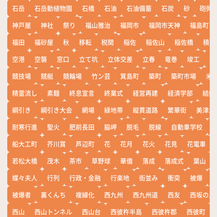
石岳
石岳動植物園
石橋
石油
石油備蓄
石炭
砂
砲弾
神戸屋
神社
祭り
福山雅治
福岡市
福岡市天神
福島町
福田
福砂屋
秋
移転
税関
稲佐
稲佐山
稲佐橋
積雪
空港
空襲
窓口
立て坑
立体交差
立春
竜巻
竣工
端
競技場
競艇
競輪場
竹ン芸
箕島町
築町
築町市場
米
精霊流し
素麺
終息宣言
終業式
経営再建
経済学部
結婚
綱引き
綱引き大会
網場
緑地帯
縦貫道路
繁華街
美津島
耐寒行進
聖火
肥前長田
脇岬
脱毛
脱線
自動車学校
船大工町
芥川賞
芦辺町
花
花月
花火
花見
花電車
若松大橋
茂木
茶市
草野球
華僑
落成
落成式
葉山
蝶々夫人
行列
行政・金融
行楽地
街並み
衝突
被爆
被爆者
裏くんち
複線化
西九州
西九州道
西友
西坂の丘
西山
西山トンネル
西山台
西彼杵半島
西彼杵郡
西彼町