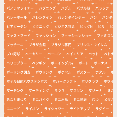
パノラマライナー
ハプニング
バブル
バブル期
バラック
バレーボール
バレンタイン
バレンタインデー
パン
ハンター
ビアガーデン
ピクニック
ビジネス特急
ビッグN
ビル
ビワ
ファストフード
ファッション
ファッションショー
ファミコン
プッチーニ
プラザ会館
ブラジル移民
プリンス・ウイレム
ブ
プロ野球
ベーカリー
ペーロン
ベイエリア
ペット
ベトナ
ヘリコプター
ペンギン
ボーイング767
ボート
ボーナス
ホ
ボーリング調査
ボウリング
ポケベル
ポスター
ホタル
ホ
ホテル日航ハウステンボス
ホバークラフト
ポリグラフ
ホワイ
マーチング
マーティング
まつり
マラソン
マリーナ
ミカ
みなとまつり
ミニバイク
ミニ出島
ミニ鳥居
むつ
メダカ
ユニード
ライオン
ライシャワー
ライトアップ
ラグビー