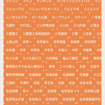
ラジコン
ラッコ
ランキング
ランタンフェスティバル
ランド
リニューアル
リニューアルオープン
りんどう号
レジェンド
レンタルビデオ
ローカル線
ロープウェイ
ロケット
一支国
万屋町
万灯流し
三ヶ町商店街
三川内
三川内焼
三景台
三菱重工
三菱重工長崎造船所
三角屋根
三重
上五島
上対
上西山町
世界一
世界最大
世界遺産
世知原
世知原町
中
中央橋
中学
中学校
中学生
中島川
中町
中継車
中華
九十九島
九十九島火口
九州商船
亀山八幡宮
事件
事務局お
事務局おすすめ法人様向け1
事故
二十六聖人
五島
五島市
亜熱帯植物園
交通事故
交通会館
交通規制
交通量
人工芝
仁田峠
今津町
仮装
伊王島
伝統
住吉
住吉市場
住吉
住民投票
佐々
佐々町
佐世保
佐世保まつり
佐世保公園
佐世保女子高
佐世保川
佐世保市
佐世保港
佐世保看護学校