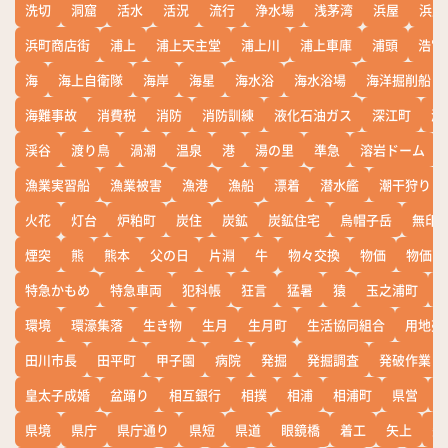
洗切
洞窟
活水
活況
流行
浄水場
浅茅湾
浜屋
浜屋
浜町商店街
浦上
浦上天主堂
浦上川
浦上車庫
浦頭
浩宮
海
海上自衛隊
海岸
海星
海水浴
海水浴場
海洋掘削船
海難事故
消費税
消防
消防訓練
液化石油ガス
深江町
淵
渓谷
渡り鳥
渦潮
温泉
港
湯の里
準急
溶岩ドーム
漁業実習船
漁業被害
漁港
漁船
漂着
潜水艦
潮干狩り
火花
灯台
炉粕町
炭住
炭鉱
炭鉱住宅
烏帽子岳
無印
煙突
熊
熊本
父の日
片淵
牛
物々交換
物価
物価高
特急かもめ
特急車両
犯科帳
狂言
猛暑
猿
玉之浦町
環境
環濠集落
生き物
生月
生月町
生活協同組合
用地売
田川市長
田平町
甲子園
病院
発掘
発掘調査
発破作業
皇太子成婚
盆踊り
相互銀行
相撲
相浦
相浦町
県営
県境
県庁
県庁通り
県短
県道
眼鏡橋
着工
矢上
矢