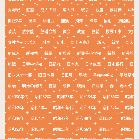
愛野駅
慰霊
成人の日
成人式
戦争
戦艦
戦闘機
戸尾
批正2年
投票
抽選会
捕獲
捕鯨
掃除
掘削
揚陸艇
改装
放射能
放送会館
教会
教室
散髪
敷設工事
文化
文教キャンパス
料亭
断水
新上五島町
新人
新地
新大工
新成人
新校舎
新緑
新興善
新興善小学校
新船
新長崎漁
旅館
日宇中学校
日新丸
日本丸
日本航空
日本銀行
日米
旧レスナー邸
旧日本軍
旧正月
早岐
早岐中学校
早岐茶市
明治
明治の建物
昔話
映像
映画
映画館
春
春木町
昭和30年代
昭和32年
昭和33年
昭和34年
昭和35年
昭和36
昭和39年
昭和40年
昭和40年代
昭和41年
昭和42年
昭和43
昭和46年
昭和47年
昭和48年
昭和49年
昭和50年
昭和50年
昭和53年
昭和54年
昭和55年
昭和56年
昭和57年
昭和58年