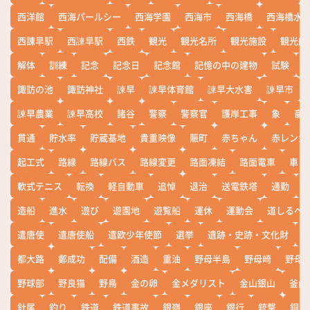
西洋館
西海パールシー
西海学園
西海市
西海橋
西海橋水
西諌早駅
西諫早駅
西鉄
観光
観光名所
観光施設
観光船
解体
訓練
記念
記念日
記念館
記憶の中の建物
試験
諏訪の池
諏訪神社
諫早
諫早体育館
諫早大水害
諫早市
諫早農業
諫早高校
諸谷
警察
警察官
護岸工事
象
豪
貫通
貯水率
貯蔵基地
貴重映像
賑町
赤ちゃん
赤レンガ
起工式
路線
路線バス
路線変更
路面凍結
路面電車
車
軟式テニス
転換
軽自動車
追悼
退治
送電鉄塔
通勤
造船
進水
遊び
遊園地
遊覧船
運休
運動会
道しるべ
遣唐使
遣唐使船
遣欧少年使節
選挙
遺跡・史跡・文化財
都大路
鄭成功
配備
酒造
重油
野母半島
野母崎
野母
野球部
野良猫
野鳥
金の卵
金メダリスト
金山銀山
釜山
針尾
釣り
鉄道
鉄道事故
銀嶺
銀座
銀行
銃撃
銅座