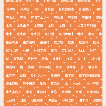
昭和60年代
昭和61年
昭和62年
昭和63年
昭和64年
昭和の
時津町
時津超
時計
普賢岳
普賢岳災害
普通銀行
晴れ
有名人
有明
有明フェリー
有明海
有明町
有田町
望遠鏡
本島
本島市長
本明川
本町
本踊
村
杠葉病院別館
来
東京
東京都
東京駅
東公園
東山手甲十三番館
東彼
東彼
東望の浜
東野岳町
東長崎
松が枝
松山
松山町
松浦
松竹会館
林道
林間学校
果物
架け替え
柚木
栄町
栄
桜
桜馬場
桟敷券
桟橋
桶屋町
梅雨
森山町
植物園
樺島町
橋
橋梁
橘中学校
橘湾
機動隊
歌
歌謡曲
歓
正覚寺
武雄
歩行ラリー
歩道橋
歯学部
歯学部付属病院
歳末商戦
歴史遺産
殉教
民営化
水
水かけ
水上空港
水先案内人
水害
水族館
水泳
水源地
水産
水産学部
江迎町
池島
池島炭鉱
沖田踊
河川改修
油木町
波佐見