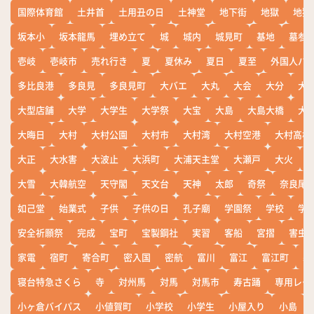
国際体育館
土井首
土用丑の日
土神堂
地下街
地獄
地獄
坂本小
坂本龍馬
埋め立て
城
城内
城見町
基地
墓参
壱岐
壱岐市
売れ行き
夏
夏休み
夏日
夏至
外国人バ
多比良港
多良見
多良見町
大バエ
大丸
大会
大分
大
大型店舗
大学
大学生
大学祭
大宝
大島
大島大橋
大
大晦日
大村
大村公園
大村市
大村湾
大村空港
大村高校
大正
大水害
大波止
大浜町
大浦天主堂
大瀬戸
大火
大雪
大韓航空
天守閣
天文台
天神
太郎
奇祭
奈良尾
如己堂
始業式
子供
子供の日
孔子廟
学園祭
学校
学
安全祈願祭
完成
宝町
宝製鋼社
実習
客船
宮摺
害虫
家電
宿町
寄合町
密入国
密航
富川
富江
富江町
寒
寝台特急さくら
寺
対州馬
対馬
対馬市
寿古踊
専用レー
小ヶ倉バイパス
小値賀町
小学校
小学生
小屋入り
小島