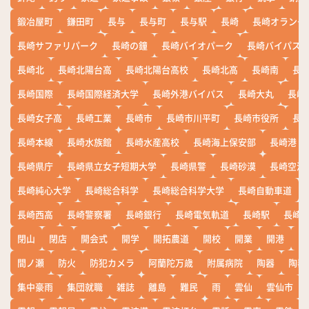
鍛冶屋町
鎌田町
長与
長与町
長与駅
長崎
長崎オランダ
長崎サファリパーク
長崎の鐘
長崎バイオパーク
長崎バイパス
長崎北
長崎北陽台高
長崎北陽台高校
長崎北高
長崎南
長
長崎国際
長崎国際経済大学
長崎外港バイパス
長崎大丸
長崎
長崎女子高
長崎工業
長崎市
長崎市川平町
長崎市役所
長
長崎本線
長崎水族館
長崎水産高校
長崎海上保安部
長崎港
長崎県庁
長崎県立女子短期大学
長崎県警
長崎砂漠
長崎空港
長崎純心大学
長崎総合科学
長崎総合科学大学
長崎自動車道
長崎西高
長崎警察署
長崎銀行
長崎電気軌道
長崎駅
長崎
閉山
閉店
開会式
開学
開拓農道
開校
開業
開港
開
間ノ瀬
防火
防犯カメラ
阿蘭陀万歳
附属病院
陶器
陶器
集中豪雨
集団就職
雑誌
離島
難民
雨
雲仙
雲仙市