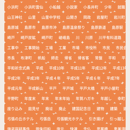
小浜町
小浜町雲仙
小船越
小説家
小長井町
少年
就職
山王神社
山里
山里中学校
山開き
岡政
岩屋町
岩川町
島原城
島原市
島原市沖
島原温泉祭り
島原鉄道
島原駅
崎戸
崎戸炭鉱
崎戸町
嵯峨島
川
川原
川平有料道路
工事中
工事開始
工場
工業
市場
市役所
市民
市民会
市長
布津町
帆船
師走
帰省
帰省客
常盤
平和
平和
平和祈念式典
平成
平成10年
平成11年
平成12年
平成13年
平成2年
平成3年
平成４年
平成5年
平成６年
平成7年
平
平成元年
平成新山
平戸
平戸城
平戸大橋
平戸小屋町
平
平野町
年度末
年末
年末年始
年賀ハガキ
年越し
幸町
座り込み
庭見せ
廃墟
廃止
建国記念日
建物
建築
建
弓張の丘ホテル
弓張岳
弓張観光ホテル
引き揚げ
引っ越し
強盗容疑事件
御朱印船
復元
快速
念仏
思案橋
恵美須町