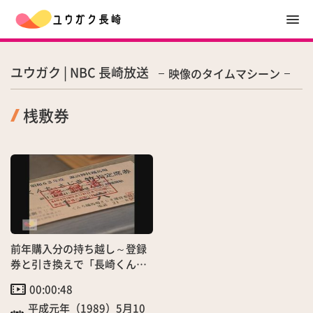
ユウガク | NBC 長崎放送
映像のタイムマシーン
桟敷券
前年購入分の持ち越し～登録
券と引き換えで「長崎くんち
桟敷券」配付 長崎市諏訪神
00:00:48
社
平成元年（1989）5月10