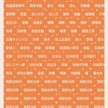
強盗容疑事件
御朱印船
復元
快速
念仏
思案橋
恵美須町
愛野駅
慰霊
成人の日
成人式
戦争
戦艦
戦闘機
戸尾
批正2年
投票
抽選会
捕獲
捕鯨
掃除
掘削
揚陸艇
改装
放射能
放送会館
教会
教室
散髪
敷設工事
文化
文教キャンパス
料亭
断水
新上五島町
新人
新地
新大工
新成人
新校舎
新緑
新興善
新興善小学校
新船
新長崎漁
旅館
日宇中学校
日新丸
日本丸
日本航空
日本銀行
日米
旧レスナー邸
旧日本軍
旧正月
早岐
早岐中学校
早岐茶市
明治
明治の建物
昔話
映像
映画
映画館
春
春木町
昭和30年代
昭和32年
昭和33年
昭和34年
昭和35年
昭和36
昭和39年
昭和40年
昭和40年代
昭和41年
昭和42年
昭和43
昭和46年
昭和47年
昭和48年
昭和49年
昭和50年
昭和50年
昭和53年
昭和54年
昭和55年
昭和56年
昭和57年
昭和58年