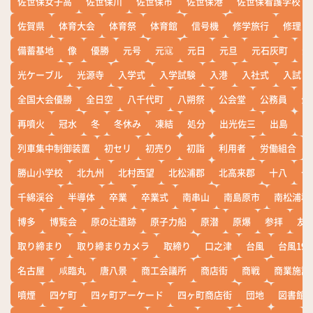
佐世保女子高
佐世保川
佐世保市
佐世保港
佐世保看護学校
佐賀県
体育大会
体育祭
体育館
信号機
修学旅行
修理
備蓄基地
像
優勝
元号
元寇
元日
元旦
元石灰町
元
光ケーブル
光源寺
入学式
入学試験
入港
入社式
入試
全国大会優勝
全日空
八千代町
八朔祭
公会堂
公務員
公
再噴火
冠水
冬
冬休み
凍結
処分
出光佐三
出島
出
列車集中制御装置
初セリ
初売り
初詣
利用者
労働組合
勝山小学校
北九州
北村西望
北松浦郡
北高来郡
十八
十
千綿渓谷
半導体
卒業
卒業式
南串山
南島原市
南松浦郡
博多
博覧会
原の辻遺跡
原子力船
原潜
原爆
参拝
友
取り締まり
取り締まりカメラ
取締り
口之津
台風
台風19
名古屋
咸臨丸
唐八景
商工会議所
商店街
商戦
商業施設
噴煙
四ケ町
四ヶ町アーケード
四ヶ町商店街
団地
図書館