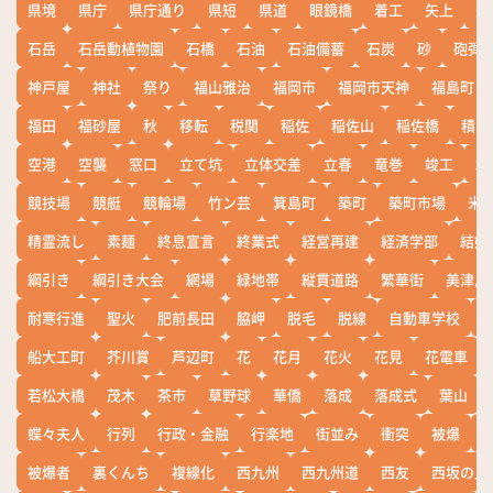
県境
県庁
県庁通り
県短
県道
眼鏡橋
着工
矢上
矢
石岳
石岳動植物園
石橋
石油
石油備蓄
石炭
砂
砲弾
神戸屋
神社
祭り
福山雅治
福岡市
福岡市天神
福島町
福田
福砂屋
秋
移転
税関
稲佐
稲佐山
稲佐橋
積雪
空港
空襲
窓口
立て坑
立体交差
立春
竜巻
竣工
端
競技場
競艇
競輪場
竹ン芸
箕島町
築町
築町市場
米
精霊流し
素麺
終息宣言
終業式
経営再建
経済学部
結婚
綱引き
綱引き大会
網場
緑地帯
縦貫道路
繁華街
美津島
耐寒行進
聖火
肥前長田
脇岬
脱毛
脱線
自動車学校
船大工町
芥川賞
芦辺町
花
花月
花火
花見
花電車
若松大橋
茂木
茶市
草野球
華僑
落成
落成式
葉山
蝶々夫人
行列
行政・金融
行楽地
街並み
衝突
被爆
被爆者
裏くんち
複線化
西九州
西九州道
西友
西坂の丘