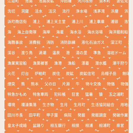
江迎町
池島
池島炭鉱
沖田踊
河川改修
油木町
波佐見
洗切
洞窟
活水
活況
流行
浄水場
浅茅湾
浜屋
浜屋
浜町商店街
浦上
浦上天主堂
浦上川
浦上車庫
浦頭
浩宮
海
海上自衛隊
海岸
海星
海水浴
海水浴場
海洋掘削船
海難事故
消費税
消防
消防訓練
液化石油ガス
深江町
淵
渓谷
渡り鳥
渦潮
温泉
港
湯の里
準急
溶岩ドーム
漁業実習船
漁業被害
漁港
漁船
漂着
潜水艦
潮干狩り
火花
灯台
炉粕町
炭住
炭鉱
炭鉱住宅
烏帽子岳
無印
煙突
熊
熊本
父の日
片淵
牛
物々交換
物価
物価高
特急かもめ
特急車両
犯科帳
狂言
猛暑
猿
玉之浦町
環境
環濠集落
生き物
生月
生月町
生活協同組合
用地売
田川市長
田平町
甲子園
病院
発掘
発掘調査
発破作業
皇太子成婚
盆踊り
相互銀行
相撲
相浦
相浦町
県営