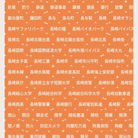
針尾
釣り
鉄道
鉄道事故
銀嶺
銀座
銀行
銃撃
銅座
鍛冶屋町
鎌田町
長与
長与町
長与駅
長崎
長崎オランダ
長崎サファリパーク
長崎の鐘
長崎バイオパーク
長崎バイパス
長崎北
長崎北陽台高
長崎北陽台高校
長崎北高
長崎南
長
長崎国際
長崎国際経済大学
長崎外港バイパス
長崎大丸
長崎
長崎女子高
長崎工業
長崎市
長崎市川平町
長崎市役所
長
長崎本線
長崎水族館
長崎水産高校
長崎海上保安部
長崎港
長崎県庁
長崎県立女子短期大学
長崎県警
長崎砂漠
長崎空港
長崎純心大学
長崎総合科学
長崎総合科学大学
長崎自動車道
長崎西高
長崎警察署
長崎銀行
長崎電気軌道
長崎駅
長崎
閉山
閉店
開会式
開学
開拓農道
開校
開業
開港
開
間ノ瀬
防火
防犯カメラ
阿蘭陀万歳
附属病院
陶器
陶器
集中豪雨
集団就職
雑誌
離島
難民
雨
雲仙
雲仙市