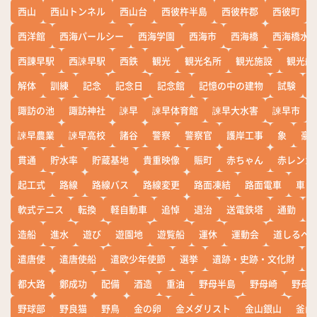
西山
西山トンネル
西山台
西彼杵半島
西彼杵郡
西彼町
西洋館
西海パールシー
西海学園
西海市
西海橋
西海橋水
西諌早駅
西諫早駅
西鉄
観光
観光名所
観光施設
観光船
解体
訓練
記念
記念日
記念館
記憶の中の建物
試験
諏訪の池
諏訪神社
諫早
諫早体育館
諫早大水害
諫早市
諫早農業
諫早高校
諸谷
警察
警察官
護岸工事
象
豪
貫通
貯水率
貯蔵基地
貴重映像
賑町
赤ちゃん
赤レンガ
起工式
路線
路線バス
路線変更
路面凍結
路面電車
車
軟式テニス
転換
軽自動車
追悼
退治
送電鉄塔
通勤
造船
進水
遊び
遊園地
遊覧船
運休
運動会
道しるべ
遣唐使
遣唐使船
遣欧少年使節
選挙
遺跡・史跡・文化財
都大路
鄭成功
配備
酒造
重油
野母半島
野母崎
野母
野球部
野良猫
野鳥
金の卵
金メダリスト
金山銀山
釜山