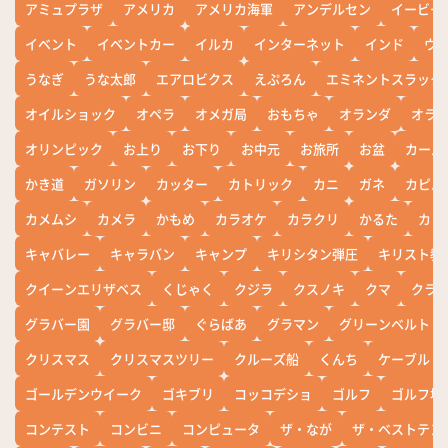
アミュプラザ
アメリカ
アメリカ海軍
アンデルセン
イービー
イベント
イベントカー
イルカ
インターネット
インド
ウ
うなぎ
うな太郎
エアロビクス
えぷろん
エミネントスラック
オイルショック
オペラ
オメガ局
おもちゃ
オランダ
オラ
オリンピック
お上り
お下り
お中元
お旅所
お盆
カール
かき道
ガソリン
カッター
カトリック
カニ
ガネ
カピバ
カメムシ
カメラ
かもめ
カラオケ
カラクリ
かるた
カレ
キャバレー
キャラバン
キャンプ
キリシタン弾圧
キリスト教
クイーンエリザベス
くじゃく
クジラ
クスノキ
クマ
クラ
グラバー園
グラバー邸
ぐらばあ
グラマン
グリーンベルト
クリスマス
クリスマスツリー
クルーズ船
くんち
ケーブル
ゴールデンウイーク
ゴキブリ
コッコデショ
ゴルフ
ゴルフ場
コンテスト
コンビニ
コンピュータ
ザ・なが
ザ・ベストテン