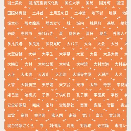
国土美化
国指定重要文化財
国立大学
国見
国見町
国道
国際体育館
土井首
土用丑の日
土神堂
地下街
地獄
地獄
坂本小
坂本龍馬
埋め立て
城
城内
城見町
基地
墓参
壱岐
壱岐市
売れ行き
夏
夏休み
夏日
夏至
外国人バ
多比良港
多良見
多良見町
大バエ
大丸
大会
大分
大
大型店舗
大学
大学生
大学祭
大宝
大島
大島大橋
大
大晦日
大村
大村公園
大村市
大村湾
大村空港
大村高校
大正
大水害
大波止
大浜町
大浦天主堂
大瀬戸
大火
大雪
大韓航空
天守閣
天文台
天神
太郎
奇祭
奈良尾
如己堂
始業式
子供
子供の日
孔子廟
学園祭
学校
学
安全祈願祭
完成
宝町
宝製鋼社
実習
客船
宮摺
害虫
家電
宿町
寄合町
密入国
密航
富川
富江
富江町
寒
寝台特急さくら
寺
対州馬
対馬
対馬市
寿古踊
専用レー