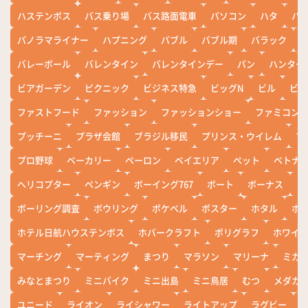
ハステンボス
バス乗り場
バス路面電車
パソコン
ハタ
ハ
パノラマライナー
ハプニング
バブル
バブル期
バラック
バレーボール
バレンタイン
バレンタインデー
パン
ハンター
ビアガーデン
ピクニック
ビジネス特急
ビッグN
ビル
ビワ
ファストフード
ファッション
ファッションショー
ファミコン
プッチーニ
プラザ会館
ブラジル移民
プリンス・ウイレム
ブ
プロ野球
ベーカリー
ペーロン
ベイエリア
ペット
ベトナ
ヘリコプター
ペンギン
ボーイング767
ボート
ボーナス
ホ
ボーリング調査
ボウリング
ポケベル
ポスター
ホタル
ホ
ホテル日航ハウステンボス
ホバークラフト
ポリグラフ
ホワイ
マーチング
マーティング
まつり
マラソン
マリーナ
ミカ
みなとまつり
ミニバイク
ミニ出島
ミニ鳥居
むつ
メダカ
ユニード
ライオン
ライシャワー
ライトアップ
ラグビー