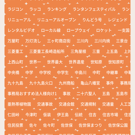
ラジコン
ラッコ
ランキング
ランタンフェスティバル
ランド
リニューアル
リニューアルオープン
りんどう号
レジェンド
レンタルビデオ
ローカル線
ロープウェイ
ロケット
一支国
万屋町
万灯流し
三ヶ町商店街
三川内
三川内焼
三景台
三菱重工
三菱重工長崎造船所
三角屋根
三重
上五島
上対
上西山町
世界一
世界最大
世界遺産
世知原
世知原町
中
中央橋
中学
中学校
中学生
中島川
中町
中継車
中華
九十九島
九十九島火口
九州商船
亀山八幡宮
事件
事務局お
事務局おすすめ法人様向け1
事故
二十六聖人
五島
五島市
亜熱帯植物園
交通事故
交通会館
交通規制
交通量
人工芝
仁田峠
今津町
仮装
伊王島
伝統
住吉
住吉市場
住吉
住民投票
佐々
佐々町
佐世保
佐世保まつり
佐世保公園