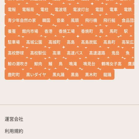
電報
電報局
電柱
電波塔
電波灯台
電話
電車
電鉄
青少年自然の家
韓国
音楽
風頭
飛行機
飛行艇
食品団地
養蚕
館内市場
香港
香焼工場
香焼町
馬
馬町
駅
駅
駐車場
高城公園
高城町
高島
高島炭鉱
高島町
高架広場
高校野球
高校駅伝
高潮
高速バス
高速道路
鬼岳
魚
鯨の潮吹き
鯨肉
鰻
鳥
鳴滝
鳴見台
鶴鳴女子高
鷹島
鹿町町
黒いダイヤ
黒丸踊
黒島
黒木町
龍踊
運営会社
利用規約