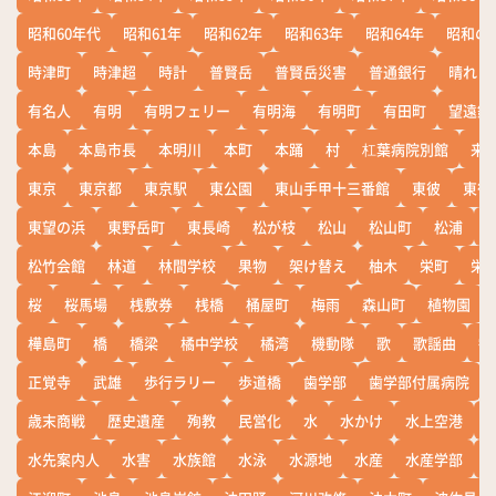
昭和60年代
昭和61年
昭和62年
昭和63年
昭和64年
昭和の
時津町
時津超
時計
普賢岳
普賢岳災害
普通銀行
晴れ
有名人
有明
有明フェリー
有明海
有明町
有田町
望遠鏡
本島
本島市長
本明川
本町
本踊
村
杠葉病院別館
来
東京
東京都
東京駅
東公園
東山手甲十三番館
東彼
東彼
東望の浜
東野岳町
東長崎
松が枝
松山
松山町
松浦
松竹会館
林道
林間学校
果物
架け替え
柚木
栄町
栄
桜
桜馬場
桟敷券
桟橋
桶屋町
梅雨
森山町
植物園
樺島町
橋
橋梁
橘中学校
橘湾
機動隊
歌
歌謡曲
歓
正覚寺
武雄
歩行ラリー
歩道橋
歯学部
歯学部付属病院
歳末商戦
歴史遺産
殉教
民営化
水
水かけ
水上空港
水先案内人
水害
水族館
水泳
水源地
水産
水産学部