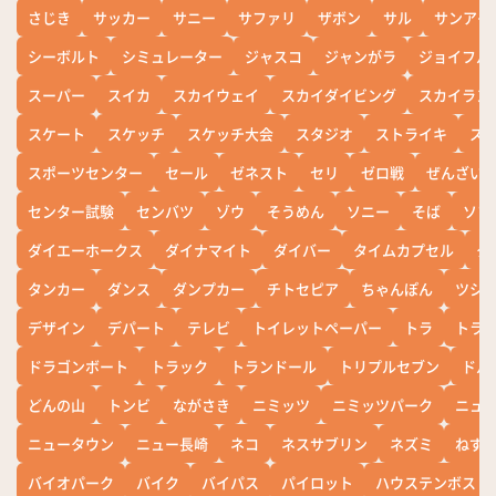
さじき
サッカー
サニー
サファリ
ザボン
サル
サンアイ
シーボルト
シミュレーター
ジャスコ
ジャンがラ
ジョイフル
スーパー
スイカ
スカイウェイ
スカイダイビング
スカイラン
スケート
スケッチ
スケッチ大会
スタジオ
ストライキ
ス
スポーツセンター
セール
ゼネスト
セリ
ゼロ戦
ぜんざい
センター試験
センバツ
ゾウ
そうめん
ソニー
そば
ソフ
ダイエーホークス
ダイナマイト
ダイバー
タイムカプセル
タ
タンカー
ダンス
ダンプカー
チトセピア
ちゃんぽん
ツシ
デザイン
デパート
テレビ
トイレットペーパー
トラ
トラ
ドラゴンボート
トラック
トランドール
トリプルセブン
ドル
どんの山
トンビ
ながさき
ニミッツ
ニミッツパーク
ニュ
ニュータウン
ニュー長崎
ネコ
ネスサブリン
ネズミ
ねず
バイオパーク
バイク
バイパス
パイロット
ハウステンボス