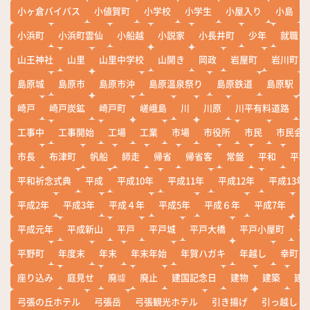
小ヶ倉バイパス
小値賀町
小学校
小学生
小屋入り
小島
小浜町
小浜町雲仙
小船越
小説家
小長井町
少年
就職
山王神社
山里
山里中学校
山開き
岡政
岩屋町
岩川町
島原城
島原市
島原市沖
島原温泉祭り
島原鉄道
島原駅
崎戸
崎戸炭鉱
崎戸町
嵯峨島
川
川原
川平有料道路
工事中
工事開始
工場
工業
市場
市役所
市民
市民会
市長
布津町
帆船
師走
帰省
帰省客
常盤
平和
平和
平和祈念式典
平成
平成10年
平成11年
平成12年
平成13年
平成2年
平成3年
平成４年
平成5年
平成６年
平成7年
平
平成元年
平成新山
平戸
平戸城
平戸大橋
平戸小屋町
平
平野町
年度末
年末
年末年始
年賀ハガキ
年越し
幸町
座り込み
庭見せ
廃墟
廃止
建国記念日
建物
建築
建
弓張の丘ホテル
弓張岳
弓張観光ホテル
引き揚げ
引っ越し