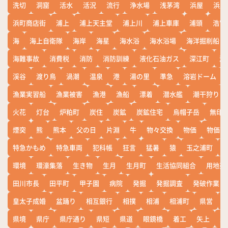
洗切
洞窟
活水
活況
流行
浄水場
浅茅湾
浜屋
浜屋
浜町商店街
浦上
浦上天主堂
浦上川
浦上車庫
浦頭
浩宮
海
海上自衛隊
海岸
海星
海水浴
海水浴場
海洋掘削船
海難事故
消費税
消防
消防訓練
液化石油ガス
深江町
淵
渓谷
渡り鳥
渦潮
温泉
港
湯の里
準急
溶岩ドーム
漁業実習船
漁業被害
漁港
漁船
漂着
潜水艦
潮干狩り
火花
灯台
炉粕町
炭住
炭鉱
炭鉱住宅
烏帽子岳
無印
煙突
熊
熊本
父の日
片淵
牛
物々交換
物価
物価高
特急かもめ
特急車両
犯科帳
狂言
猛暑
猿
玉之浦町
環境
環濠集落
生き物
生月
生月町
生活協同組合
用地売
田川市長
田平町
甲子園
病院
発掘
発掘調査
発破作業
皇太子成婚
盆踊り
相互銀行
相撲
相浦
相浦町
県営
県境
県庁
県庁通り
県短
県道
眼鏡橋
着工
矢上
矢