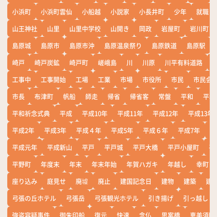
小浜町
小浜町雲仙
小船越
小説家
小長井町
少年
就職
山王神社
山里
山里中学校
山開き
岡政
岩屋町
岩川町
島原城
島原市
島原市沖
島原温泉祭り
島原鉄道
島原駅
崎戸
崎戸炭鉱
崎戸町
嵯峨島
川
川原
川平有料道路
工事中
工事開始
工場
工業
市場
市役所
市民
市民会
市長
布津町
帆船
師走
帰省
帰省客
常盤
平和
平和
平和祈念式典
平成
平成10年
平成11年
平成12年
平成13年
平成2年
平成3年
平成４年
平成5年
平成６年
平成7年
平
平成元年
平成新山
平戸
平戸城
平戸大橋
平戸小屋町
平
平野町
年度末
年末
年末年始
年賀ハガキ
年越し
幸町
座り込み
庭見せ
廃墟
廃止
建国記念日
建物
建築
建
弓張の丘ホテル
弓張岳
弓張観光ホテル
引き揚げ
引っ越し
強盗容疑事件
御朱印船
復元
快速
念仏
思案橋
恵美須町