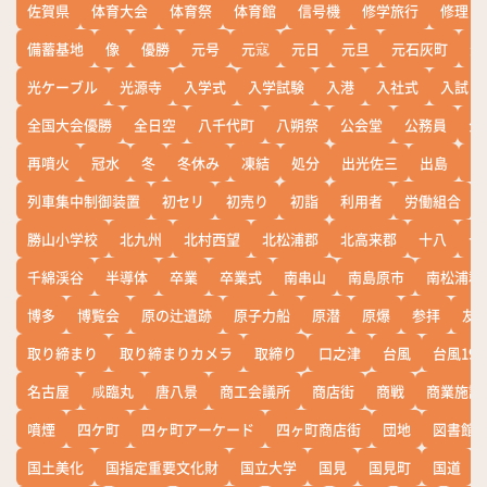
佐賀県
体育大会
体育祭
体育館
信号機
修学旅行
修理
備蓄基地
像
優勝
元号
元寇
元日
元旦
元石灰町
元
光ケーブル
光源寺
入学式
入学試験
入港
入社式
入試
全国大会優勝
全日空
八千代町
八朔祭
公会堂
公務員
公
再噴火
冠水
冬
冬休み
凍結
処分
出光佐三
出島
出
列車集中制御装置
初セリ
初売り
初詣
利用者
労働組合
勝山小学校
北九州
北村西望
北松浦郡
北高来郡
十八
十
千綿渓谷
半導体
卒業
卒業式
南串山
南島原市
南松浦郡
博多
博覧会
原の辻遺跡
原子力船
原潜
原爆
参拝
友
取り締まり
取り締まりカメラ
取締り
口之津
台風
台風19
名古屋
咸臨丸
唐八景
商工会議所
商店街
商戦
商業施設
噴煙
四ケ町
四ヶ町アーケード
四ヶ町商店街
団地
図書館
国土美化
国指定重要文化財
国立大学
国見
国見町
国道