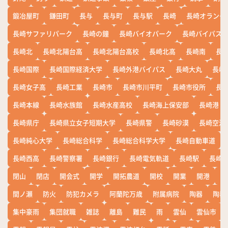
鍛冶屋町
鎌田町
長与
長与町
長与駅
長崎
長崎オランダ
長崎サファリパーク
長崎の鐘
長崎バイオパーク
長崎バイパス
長崎北
長崎北陽台高
長崎北陽台高校
長崎北高
長崎南
長
長崎国際
長崎国際経済大学
長崎外港バイパス
長崎大丸
長崎
長崎女子高
長崎工業
長崎市
長崎市川平町
長崎市役所
長
長崎本線
長崎水族館
長崎水産高校
長崎海上保安部
長崎港
長崎県庁
長崎県立女子短期大学
長崎県警
長崎砂漠
長崎空港
長崎純心大学
長崎総合科学
長崎総合科学大学
長崎自動車道
長崎西高
長崎警察署
長崎銀行
長崎電気軌道
長崎駅
長崎
閉山
閉店
開会式
開学
開拓農道
開校
開業
開港
開
間ノ瀬
防火
防犯カメラ
阿蘭陀万歳
附属病院
陶器
陶器
集中豪雨
集団就職
雑誌
離島
難民
雨
雲仙
雲仙市