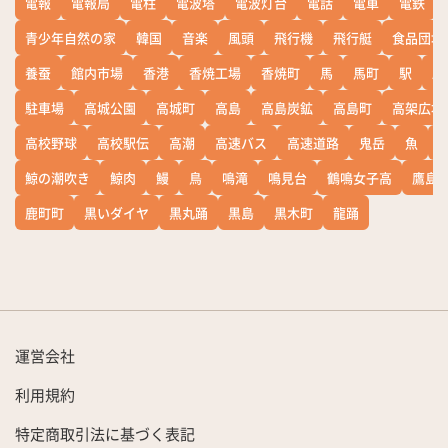
電報
電報局
電柱
電波塔
電波灯台
電話
電車
電鉄
青少年自然の家
韓国
音楽
風頭
飛行機
飛行艇
食品団地
養蚕
館内市場
香港
香焼工場
香焼町
馬
馬町
駅
駅
駐車場
高城公園
高城町
高島
高島炭鉱
高島町
高架広場
高校野球
高校駅伝
高潮
高速バス
高速道路
鬼岳
魚
鯨の潮吹き
鯨肉
鰻
鳥
鳴滝
鳴見台
鶴鳴女子高
鷹島
鹿町町
黒いダイヤ
黒丸踊
黒島
黒木町
龍踊
運営会社
利用規約
特定商取引法に基づく表記