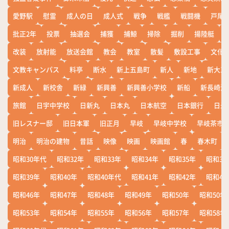
愛野駅
慰霊
成人の日
成人式
戦争
戦艦
戦闘機
戸尾
批正2年
投票
抽選会
捕獲
捕鯨
掃除
掘削
揚陸艇
改装
放射能
放送会館
教会
教室
散髪
敷設工事
文化
文教キャンパス
料亭
断水
新上五島町
新人
新地
新大工
新成人
新校舎
新緑
新興善
新興善小学校
新船
新長崎漁
旅館
日宇中学校
日新丸
日本丸
日本航空
日本銀行
日米
旧レスナー邸
旧日本軍
旧正月
早岐
早岐中学校
早岐茶市
明治
明治の建物
昔話
映像
映画
映画館
春
春木町
昭和30年代
昭和32年
昭和33年
昭和34年
昭和35年
昭和36
昭和39年
昭和40年
昭和40年代
昭和41年
昭和42年
昭和43
昭和46年
昭和47年
昭和48年
昭和49年
昭和50年
昭和50年
昭和53年
昭和54年
昭和55年
昭和56年
昭和57年
昭和58年