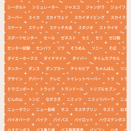
シーボルト
シミュレーター
ジャスコ
ジャンがラ
ジョイフル
スーパー
スイカ
スカイウェイ
スカイダイビング
スカイラン
スケート
スケッチ
スケッチ大会
スタジオ
ストライキ
ス
スポーツセンター
セール
ゼネスト
セミ
セリ
ゼロ戦
ぜ
センター試験
センバツ
ゾウ
そうめん
ソニー
そば
ソフ
ダイエーホークス
ダイナマイト
ダイバー
タイムカプセル
タ
タンカー
ダンス
ダンプカー
チトセピア
ちゃんぽん
ツシ
デザイン
デパート
テレビ
トイレットペーパー
トラ
トラ
ドラゴンボート
トラック
トランドール
トリプルセブン
ドル
どんの山
トンビ
ながさき
ニミッツ
ニミッツパーク
ニュ
ニュータウン
ニュー長崎
ネコ
ネスサブリン
ネズミ
ねず
バイオパーク
バイク
バイパス
パイロット
ハウステンボス
ハステンボス
バス乗り場
バス路面電車
パソコン
ハタ
ハ