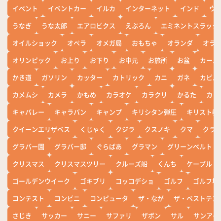
イベント
イベントカー
イルカ
インターネット
インド
ウ
うなぎ
うな太郎
エアロビクス
えぷろん
エミネントスラック
オイルショック
オペラ
オメガ局
おもちゃ
オランダ
オラ
オリンピック
お上り
お下り
お中元
お旅所
お盆
カール
かき道
ガソリン
カッター
カトリック
カニ
ガネ
カピバ
カメムシ
カメラ
かもめ
カラオケ
カラクリ
かるた
カレ
キャバレー
キャラバン
キャンプ
キリシタン弾圧
キリスト教
クイーンエリザベス
くじゃく
クジラ
クスノキ
クマ
クラ
グラバー園
グラバー邸
ぐらばあ
グラマン
グリーンベルト
クリスマス
クリスマスツリー
クルーズ船
くんち
ケーブル
ゴールデンウイーク
ゴキブリ
コッコデショ
ゴルフ
ゴルフ場
コンテスト
コンビニ
コンピュータ
ザ・なが
ザ・ベストテン
さじき
サッカー
サニー
サファリ
ザボン
サル
サンアイ