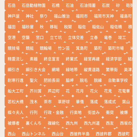
石岳
石岳動植物園
石橋
石油
石油備蓄
石炭
砂
砲弾
神戸屋
神社
祭り
福山雅治
福岡市
福岡市天神
福島町
福田
福砂屋
秋
移転
税関
稲佐
稲佐山
稲佐橋
積雪
空港
空襲
窓口
立て坑
立体交差
立春
竜巻
竣工
端
競技場
競艇
競輪場
竹ン芸
箕島町
築町
築町市場
米
精霊流し
素麺
終息宣言
終業式
経営再建
経済学部
結婚
綱引き
綱引き大会
網場
緑地帯
縦貫道路
繁華街
美津島
耐寒行進
聖火
肥前長田
脇岬
脱毛
脱線
自動車学校
船大工町
芥川賞
芦辺町
花
花月
花火
花見
花電車
若松大橋
茂木
茶市
草野球
華僑
落成
落成式
葉山
蝶々夫人
行列
行政・金融
行楽地
街並み
衝突
被爆
被爆者
裏くんち
複線化
西九州
西九州道
西友
西坂の丘
西山
西山トンネル
西山台
西彼杵半島
西彼杵郡
西彼町