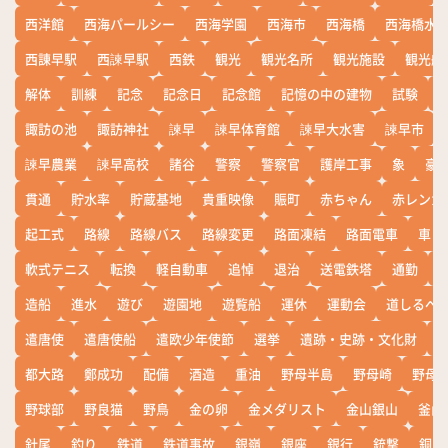
西洋館
西海パールシー
西海学園
西海市
西海橋
西海橋水
西諌早駅
西諫早駅
西鉄
観光
観光名所
観光施設
観光船
解体
訓練
記念
記念日
記念館
記憶の中の建物
試験
諏訪の池
諏訪神社
諫早
諫早体育館
諫早大水害
諫早市
諫早農業
諫早高校
諸谷
警察
警察官
護岸工事
象
豪
貫通
貯水率
貯蔵基地
貴重映像
賑町
赤ちゃん
赤レンガ
起工式
路線
路線バス
路線変更
路面凍結
路面電車
車
軟式テニス
転換
軽自動車
追悼
退治
送電鉄塔
通勤
造船
進水
遊び
遊園地
遊覧船
運休
運動会
道しるべ
遣唐使
遣唐使船
遣欧少年使節
選挙
遺跡・史跡・文化財
都大路
鄭成功
配備
酒造
重油
野母半島
野母崎
野母
野球部
野良猫
野鳥
金の卵
金メダリスト
金山銀山
釜山
針尾
釣り
鉄道
鉄道事故
銀嶺
銀座
銀行
銃撃
銅座