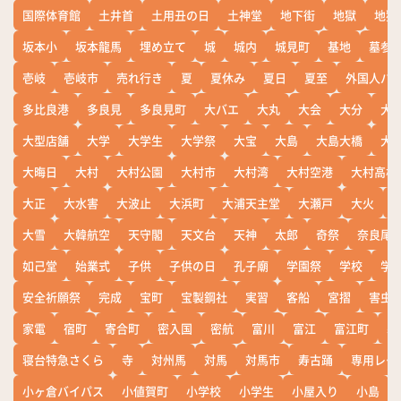
国際体育館
土井首
土用丑の日
土神堂
地下街
地獄
地獄
坂本小
坂本龍馬
埋め立て
城
城内
城見町
基地
墓参
壱岐
壱岐市
売れ行き
夏
夏休み
夏日
夏至
外国人バ
多比良港
多良見
多良見町
大バエ
大丸
大会
大分
大
大型店舗
大学
大学生
大学祭
大宝
大島
大島大橋
大
大晦日
大村
大村公園
大村市
大村湾
大村空港
大村高校
大正
大水害
大波止
大浜町
大浦天主堂
大瀬戸
大火
大雪
大韓航空
天守閣
天文台
天神
太郎
奇祭
奈良尾
如己堂
始業式
子供
子供の日
孔子廟
学園祭
学校
学
安全祈願祭
完成
宝町
宝製鋼社
実習
客船
宮摺
害虫
家電
宿町
寄合町
密入国
密航
富川
富江
富江町
寒
寝台特急さくら
寺
対州馬
対馬
対馬市
寿古踊
専用レー
小ヶ倉バイパス
小値賀町
小学校
小学生
小屋入り
小島