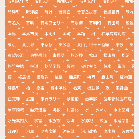
昭和60年代
昭和61年
昭和62年
昭和63年
昭和64年
昭和の
時津町
時津超
時計
普賢岳
普賢岳災害
普通銀行
晴れ
有名人
有明
有明フェリー
有明海
有明町
有田町
望遠鏡
本島
本島市長
本明川
本町
本踊
村
杠葉病院別館
来
東京
東京都
東京駅
東公園
東山手甲十三番館
東彼
東彼
東望の浜
東野岳町
東長崎
松が枝
松山
松山町
松浦
松竹会館
林道
林間学校
果物
架け替え
柚木
栄町
栄
桜
桜馬場
桟敷券
桟橋
桶屋町
梅雨
森山町
植物園
樺島町
橋
橋梁
橘中学校
橘湾
機動隊
歌
歌謡曲
歓
正覚寺
武雄
歩行ラリー
歩道橋
歯学部
歯学部付属病院
歳末商戦
歴史遺産
殉教
民営化
水
水かけ
水上空港
水先案内人
水害
水族館
水泳
水源地
水産
水産学部
江迎町
池島
池島炭鉱
沖田踊
河川改修
油木町
波佐見