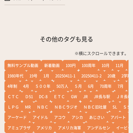
その他のタグも見る
※横にスクロールできます。
無料サンプル動画
新着動画
100円
100周年
10月
11月
1
1980年代
19号
1月
20250411-1
20250411-2
20歳
2学期
4年制
4月
５００年
50万人
５月
6月
70周年
7月
ＣＴＣ
Ｄ51
DC-8
ＥＴＣ
GW
JR
JR長与駅
ＪＲ長崎
ＬＰＧ
MR
ＮＢＣ
ＮＢＣラジオ
ＮＢＣ旧社屋
SL
ＳＳ
アーケード
アイドル
アコウ
アシカ
あじさい
アパート
アミュプラザ
アメリカ
アメリカ海軍
アンデルセン
イービー