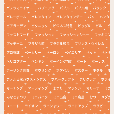
パノラマライナー
ハプニング
バブル
バブル期
バラック
バレーボール
バレンタイン
バレンタインデー
パン
ハンター
ビアガーデン
ピクニック
ビジネス特急
ビッグN
ビル
ビワ
ファストフード
ファッション
ファッションショー
ファミコン
プッチーニ
プラザ会館
ブラジル移民
プリンス・ウイレム
ブ
プロ野球
ベーカリー
ペーロン
ベイエリア
ペット
ベトナ
ヘリコプター
ペンギン
ボーイング767
ボート
ボーナス
ホ
ボーリング調査
ボウリング
ポケベル
ポスター
ホタル
ホ
ホテル日航ハウステンボス
ホバークラフト
ポリグラフ
ホワイ
マーチング
マーティング
まつり
マラソン
マリーナ
ミカ
みなとまつり
ミニバイク
ミニ出島
ミニ鳥居
むつ
メダカ
ユニード
ライオン
ライシャワー
ライトアップ
ラグビー