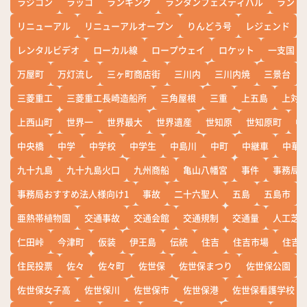
ラジコン
ラッコ
ランキング
ランタンフェスティバル
ランド
リニューアル
リニューアルオープン
りんどう号
レジェンド
レンタルビデオ
ローカル線
ロープウェイ
ロケット
一支国
万屋町
万灯流し
三ヶ町商店街
三川内
三川内焼
三景台
三菱重工
三菱重工長崎造船所
三角屋根
三重
上五島
上対
上西山町
世界一
世界最大
世界遺産
世知原
世知原町
中
中央橋
中学
中学校
中学生
中島川
中町
中継車
中華
九十九島
九十九島火口
九州商船
亀山八幡宮
事件
事務局お
事務局おすすめ法人様向け1
事故
二十六聖人
五島
五島市
亜熱帯植物園
交通事故
交通会館
交通規制
交通量
人工芝
仁田峠
今津町
仮装
伊王島
伝統
住吉
住吉市場
住吉
住民投票
佐々
佐々町
佐世保
佐世保まつり
佐世保公園
佐世保女子高
佐世保川
佐世保市
佐世保港
佐世保看護学校