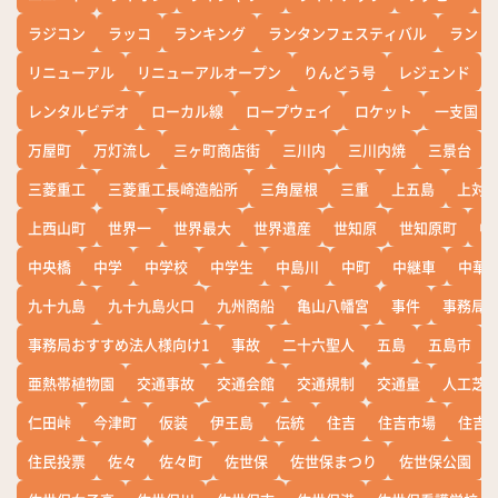
ラジコン
ラッコ
ランキング
ランタンフェスティバル
ランド
リニューアル
リニューアルオープン
りんどう号
レジェンド
レンタルビデオ
ローカル線
ロープウェイ
ロケット
一支国
万屋町
万灯流し
三ヶ町商店街
三川内
三川内焼
三景台
三菱重工
三菱重工長崎造船所
三角屋根
三重
上五島
上対
上西山町
世界一
世界最大
世界遺産
世知原
世知原町
中
中央橋
中学
中学校
中学生
中島川
中町
中継車
中華
九十九島
九十九島火口
九州商船
亀山八幡宮
事件
事務局お
事務局おすすめ法人様向け1
事故
二十六聖人
五島
五島市
亜熱帯植物園
交通事故
交通会館
交通規制
交通量
人工芝
仁田峠
今津町
仮装
伊王島
伝統
住吉
住吉市場
住吉
住民投票
佐々
佐々町
佐世保
佐世保まつり
佐世保公園