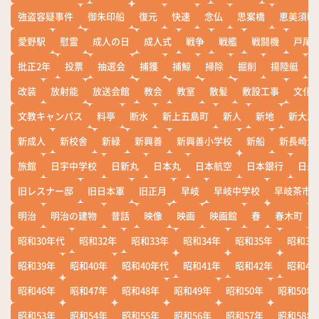
強盗容疑事件
御朱印船
復元
快速
念仏
思案橋
恵美須町
愛野駅
慰霊
成人の日
成人式
戦争
戦艦
戦闘機
戸尾
批正2年
投票
抽選会
捕獲
捕鯨
掃除
掘削
揚陸艇
改装
放射能
放送会館
教会
教室
散髪
敷設工事
文化
文教キャンパス
料亭
断水
新上五島町
新人
新地
新大工
新成人
新校舎
新緑
新興善
新興善小学校
新船
新長崎漁
旅館
日宇中学校
日新丸
日本丸
日本航空
日本銀行
日米
旧レスナー邸
旧日本軍
旧正月
早岐
早岐中学校
早岐茶市
明治
明治の建物
昔話
映像
映画
映画館
春
春木町
昭和30年代
昭和32年
昭和33年
昭和34年
昭和35年
昭和36
昭和39年
昭和40年
昭和40年代
昭和41年
昭和42年
昭和43
昭和46年
昭和47年
昭和48年
昭和49年
昭和50年
昭和50年
昭和53年
昭和54年
昭和55年
昭和56年
昭和57年
昭和58年