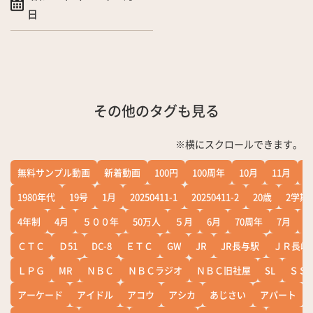
日
その他のタグも見る
※横にスクロールできます。
無料サンプル動画
新着動画
100円
100周年
10月
11月
1
1980年代
19号
1月
20250411-1
20250411-2
20歳
2学期
4年制
4月
５００年
50万人
５月
6月
70周年
7月
ＣＴＣ
Ｄ51
DC-8
ＥＴＣ
GW
JR
JR長与駅
ＪＲ長崎
ＬＰＧ
MR
ＮＢＣ
ＮＢＣラジオ
ＮＢＣ旧社屋
SL
ＳＳ
アーケード
アイドル
アコウ
アシカ
あじさい
アパート