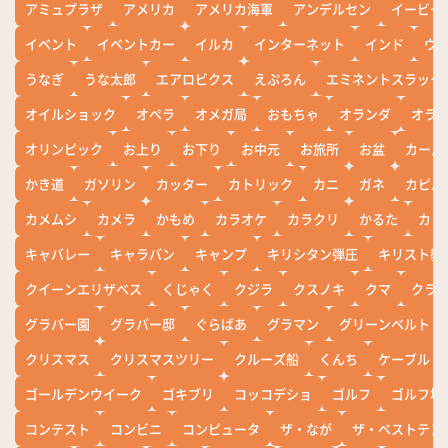
アミュプラザ
アメリカ
アメリカ海軍
アンデルセン
イービー
イベント
イベントカー
イルカ
インターネット
インド
ウ
うなぎ
うな太郎
エアロビクス
えぷろん
エミネントスラック
オイルショック
オペラ
オメガ局
おもちゃ
オランダ
オラ
オリンピック
お上り
お下り
お中元
お旅所
お盆
カール
かき道
ガソリン
カッター
カトリック
カニ
ガネ
カピバ
カメムシ
カメラ
かもめ
カラオケ
カラクリ
かるた
カレ
キャバレー
キャラバン
キャンプ
キリシタン弾圧
キリスト教
クイーンエリザベス
くじゃく
クジラ
クスノキ
クマ
クラ
グラバー園
グラバー邸
ぐらばあ
グラマン
グリーンベルト
クリスマス
クリスマスツリー
クルーズ船
くんち
ケーブル
ゴールデンウイーク
ゴキブリ
コッコデショ
ゴルフ
ゴルフ場
コンテスト
コンビニ
コンピュータ
ザ・なが
ザ・ベストテン