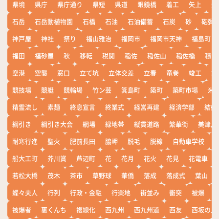
県境
県庁
県庁通り
県短
県道
眼鏡橋
着工
矢上
矢
石岳
石岳動植物園
石橋
石油
石油備蓄
石炭
砂
砲弾
神戸屋
神社
祭り
福山雅治
福岡市
福岡市天神
福島町
福田
福砂屋
秋
移転
税関
稲佐
稲佐山
稲佐橋
積雪
空港
空襲
窓口
立て坑
立体交差
立春
竜巻
竣工
端
競技場
競艇
競輪場
竹ン芸
箕島町
築町
築町市場
米
精霊流し
素麺
終息宣言
終業式
経営再建
経済学部
結婚
綱引き
綱引き大会
網場
緑地帯
縦貫道路
繁華街
美津島
耐寒行進
聖火
肥前長田
脇岬
脱毛
脱線
自動車学校
船大工町
芥川賞
芦辺町
花
花月
花火
花見
花電車
若松大橋
茂木
茶市
草野球
華僑
落成
落成式
葉山
蝶々夫人
行列
行政・金融
行楽地
街並み
衝突
被爆
被爆者
裏くんち
複線化
西九州
西九州道
西友
西坂の丘