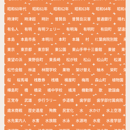
昭和60年代
昭和61年
昭和62年
昭和63年
昭和64年
昭和の
時津町
時津超
時計
普賢岳
普賢岳災害
普通銀行
晴れ
有名人
有明
有明フェリー
有明海
有明町
有田町
望遠鏡
本島
本島市長
本明川
本町
本踊
村
杠葉病院別館
来
東京
東京都
東京駅
東公園
東山手甲十三番館
東彼
東彼
東望の浜
東野岳町
東長崎
松が枝
松山
松山町
松浦
松竹会館
林道
林間学校
果物
架け替え
柚木
栄町
栄
桜
桜馬場
桟敷券
桟橋
桶屋町
梅雨
森山町
植物園
樺島町
橋
橋梁
橘中学校
橘湾
機動隊
歌
歌謡曲
歓
正覚寺
武雄
歩行ラリー
歩道橋
歯学部
歯学部付属病院
歳末商戦
歴史遺産
殉教
民営化
水
水かけ
水上空港
水先案内人
水害
水族館
水泳
水源地
水産
水産学部