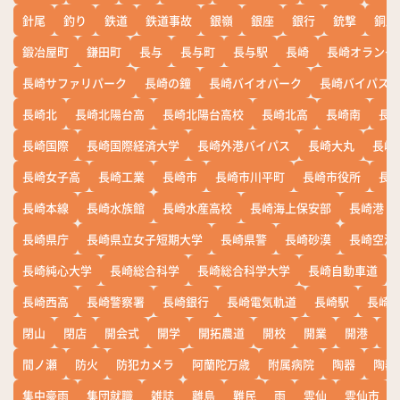
針尾
釣り
鉄道
鉄道事故
銀嶺
銀座
銀行
銃撃
銅座
鍛冶屋町
鎌田町
長与
長与町
長与駅
長崎
長崎オランダ
長崎サファリパーク
長崎の鐘
長崎バイオパーク
長崎バイパス
長崎北
長崎北陽台高
長崎北陽台高校
長崎北高
長崎南
長
長崎国際
長崎国際経済大学
長崎外港バイパス
長崎大丸
長崎
長崎女子高
長崎工業
長崎市
長崎市川平町
長崎市役所
長
長崎本線
長崎水族館
長崎水産高校
長崎海上保安部
長崎港
長崎県庁
長崎県立女子短期大学
長崎県警
長崎砂漠
長崎空港
長崎純心大学
長崎総合科学
長崎総合科学大学
長崎自動車道
長崎西高
長崎警察署
長崎銀行
長崎電気軌道
長崎駅
長崎
閉山
閉店
開会式
開学
開拓農道
開校
開業
開港
開
間ノ瀬
防火
防犯カメラ
阿蘭陀万歳
附属病院
陶器
陶器
集中豪雨
集団就職
雑誌
離島
難民
雨
雲仙
雲仙市