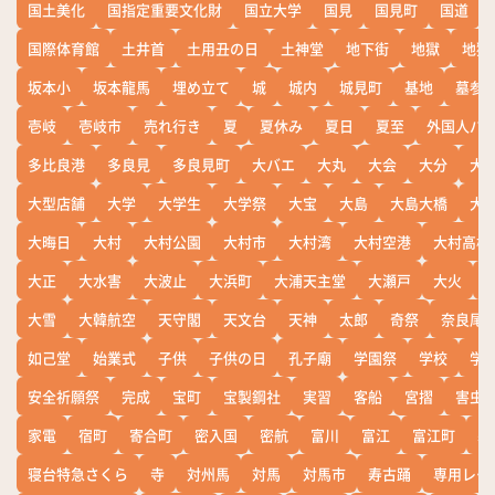
国土美化
国指定重要文化財
国立大学
国見
国見町
国道
国際体育館
土井首
土用丑の日
土神堂
地下街
地獄
地獄
坂本小
坂本龍馬
埋め立て
城
城内
城見町
基地
墓参
壱岐
壱岐市
売れ行き
夏
夏休み
夏日
夏至
外国人バ
多比良港
多良見
多良見町
大バエ
大丸
大会
大分
大
大型店舗
大学
大学生
大学祭
大宝
大島
大島大橋
大
大晦日
大村
大村公園
大村市
大村湾
大村空港
大村高校
大正
大水害
大波止
大浜町
大浦天主堂
大瀬戸
大火
大雪
大韓航空
天守閣
天文台
天神
太郎
奇祭
奈良尾
如己堂
始業式
子供
子供の日
孔子廟
学園祭
学校
学
安全祈願祭
完成
宝町
宝製鋼社
実習
客船
宮摺
害虫
家電
宿町
寄合町
密入国
密航
富川
富江
富江町
寒
寝台特急さくら
寺
対州馬
対馬
対馬市
寿古踊
専用レー