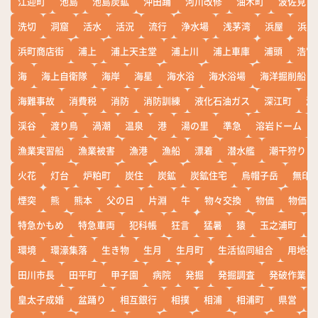
江迎町
池島
池島炭鉱
沖田踊
河川改修
油木町
波佐見
洗切
洞窟
活水
活況
流行
浄水場
浅茅湾
浜屋
浜屋
浜町商店街
浦上
浦上天主堂
浦上川
浦上車庫
浦頭
浩宮
海
海上自衛隊
海岸
海星
海水浴
海水浴場
海洋掘削船
海難事故
消費税
消防
消防訓練
液化石油ガス
深江町
淵
渓谷
渡り鳥
渦潮
温泉
港
湯の里
準急
溶岩ドーム
漁業実習船
漁業被害
漁港
漁船
漂着
潜水艦
潮干狩り
火花
灯台
炉粕町
炭住
炭鉱
炭鉱住宅
烏帽子岳
無印
煙突
熊
熊本
父の日
片淵
牛
物々交換
物価
物価高
特急かもめ
特急車両
犯科帳
狂言
猛暑
猿
玉之浦町
環境
環濠集落
生き物
生月
生月町
生活協同組合
用地売
田川市長
田平町
甲子園
病院
発掘
発掘調査
発破作業
皇太子成婚
盆踊り
相互銀行
相撲
相浦
相浦町
県営