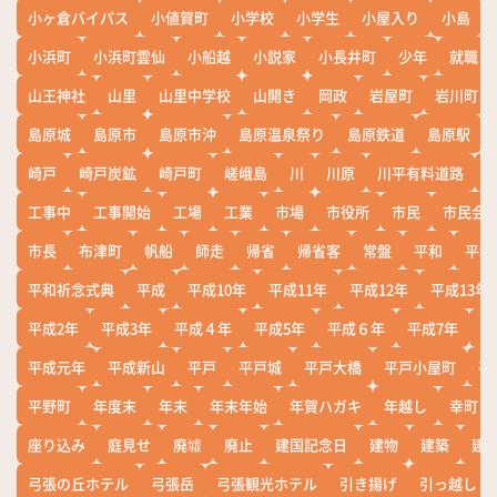
小ヶ倉バイパス
小値賀町
小学校
小学生
小屋入り
小島
小浜町
小浜町雲仙
小船越
小説家
小長井町
少年
就職
山王神社
山里
山里中学校
山開き
岡政
岩屋町
岩川町
島原城
島原市
島原市沖
島原温泉祭り
島原鉄道
島原駅
崎戸
崎戸炭鉱
崎戸町
嵯峨島
川
川原
川平有料道路
工事中
工事開始
工場
工業
市場
市役所
市民
市民会
市長
布津町
帆船
師走
帰省
帰省客
常盤
平和
平和
平和祈念式典
平成
平成10年
平成11年
平成12年
平成13年
平成2年
平成3年
平成４年
平成5年
平成６年
平成7年
平
平成元年
平成新山
平戸
平戸城
平戸大橋
平戸小屋町
平
平野町
年度末
年末
年末年始
年賀ハガキ
年越し
幸町
座り込み
庭見せ
廃墟
廃止
建国記念日
建物
建築
建
弓張の丘ホテル
弓張岳
弓張観光ホテル
引き揚げ
引っ越し