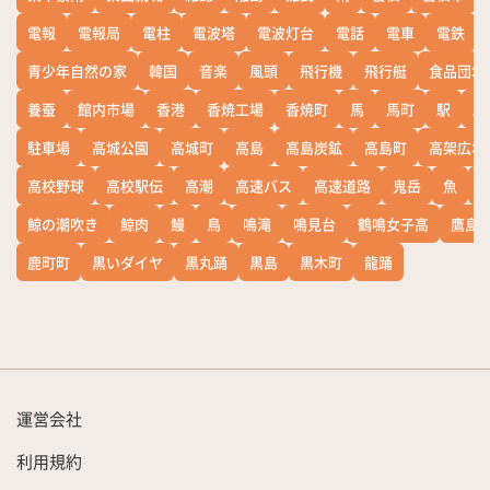
電報
電報局
電柱
電波塔
電波灯台
電話
電車
電鉄
青少年自然の家
韓国
音楽
風頭
飛行機
飛行艇
食品団地
養蚕
館内市場
香港
香焼工場
香焼町
馬
馬町
駅
駅
駐車場
高城公園
高城町
高島
高島炭鉱
高島町
高架広場
高校野球
高校駅伝
高潮
高速バス
高速道路
鬼岳
魚
鯨の潮吹き
鯨肉
鰻
鳥
鳴滝
鳴見台
鶴鳴女子高
鷹島
鹿町町
黒いダイヤ
黒丸踊
黒島
黒木町
龍踊
運営会社
利用規約