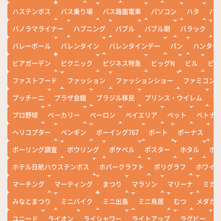
ハステンボス
バス乗り場
バス路面電車
パソコン
ハタ
ハ
パノラマライナー
ハプニング
バブル
バブル期
バラック
バレーボール
バレンタイン
バレンタインデー
パン
ハンター
ビアガーデン
ピクニック
ビジネス特急
ビッグN
ビル
ビワ
ファストフード
ファッション
ファッションショー
ファミコン
プッチーニ
プラザ会館
ブラジル移民
プリンス・ウイレム
ブ
プロ野球
ベーカリー
ペーロン
ベイエリア
ペット
ベトナ
ヘリコプター
ペンギン
ボーイング767
ボート
ボーナス
ホ
ボーリング調査
ボウリング
ポケベル
ポスター
ホタル
ホ
ホテル日航ハウステンボス
ホバークラフト
ポリグラフ
ホワイ
マーチング
マーティング
まつり
マラソン
マリーナ
ミカ
みなとまつり
ミニバイク
ミニ出島
ミニ鳥居
むつ
メダカ
ユニード
ライオン
ライシャワー
ライトアップ
ラグビー