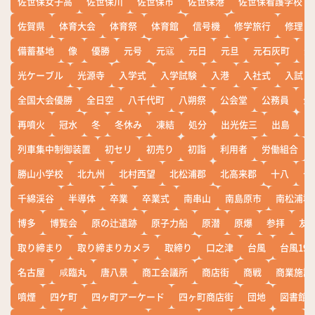
佐世保女子高
佐世保川
佐世保市
佐世保港
佐世保看護学校
佐賀県
体育大会
体育祭
体育館
信号機
修学旅行
修理
備蓄基地
像
優勝
元号
元寇
元日
元旦
元石灰町
元
光ケーブル
光源寺
入学式
入学試験
入港
入社式
入試
全国大会優勝
全日空
八千代町
八朔祭
公会堂
公務員
公
再噴火
冠水
冬
冬休み
凍結
処分
出光佐三
出島
出
列車集中制御装置
初セリ
初売り
初詣
利用者
労働組合
勝山小学校
北九州
北村西望
北松浦郡
北高来郡
十八
十
千綿渓谷
半導体
卒業
卒業式
南串山
南島原市
南松浦郡
博多
博覧会
原の辻遺跡
原子力船
原潜
原爆
参拝
友
取り締まり
取り締まりカメラ
取締り
口之津
台風
台風19
名古屋
咸臨丸
唐八景
商工会議所
商店街
商戦
商業施設
噴煙
四ケ町
四ヶ町アーケード
四ヶ町商店街
団地
図書館