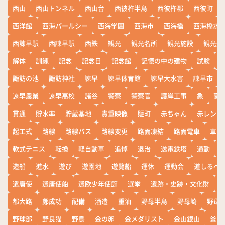
西山
西山トンネル
西山台
西彼杵半島
西彼杵郡
西彼町
西洋館
西海パールシー
西海学園
西海市
西海橋
西海橋水
西諌早駅
西諫早駅
西鉄
観光
観光名所
観光施設
観光船
解体
訓練
記念
記念日
記念館
記憶の中の建物
試験
諏訪の池
諏訪神社
諫早
諫早体育館
諫早大水害
諫早市
諫早農業
諫早高校
諸谷
警察
警察官
護岸工事
象
豪
貫通
貯水率
貯蔵基地
貴重映像
賑町
赤ちゃん
赤レンガ
起工式
路線
路線バス
路線変更
路面凍結
路面電車
車
軟式テニス
転換
軽自動車
追悼
退治
送電鉄塔
通勤
造船
進水
遊び
遊園地
遊覧船
運休
運動会
道しるべ
遣唐使
遣唐使船
遣欧少年使節
選挙
遺跡・史跡・文化財
都大路
鄭成功
配備
酒造
重油
野母半島
野母崎
野母
野球部
野良猫
野鳥
金の卵
金メダリスト
金山銀山
釜山