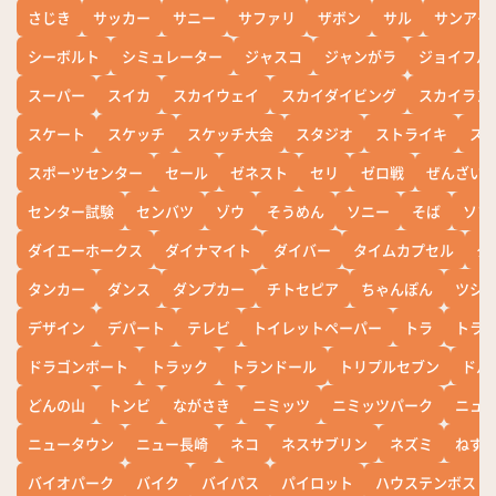
さじき
サッカー
サニー
サファリ
ザボン
サル
サンアイ
シーボルト
シミュレーター
ジャスコ
ジャンがラ
ジョイフル
スーパー
スイカ
スカイウェイ
スカイダイビング
スカイラン
スケート
スケッチ
スケッチ大会
スタジオ
ストライキ
ス
スポーツセンター
セール
ゼネスト
セリ
ゼロ戦
ぜんざい
センター試験
センバツ
ゾウ
そうめん
ソニー
そば
ソフ
ダイエーホークス
ダイナマイト
ダイバー
タイムカプセル
タ
タンカー
ダンス
ダンプカー
チトセピア
ちゃんぽん
ツシ
デザイン
デパート
テレビ
トイレットペーパー
トラ
トラ
ドラゴンボート
トラック
トランドール
トリプルセブン
ドル
どんの山
トンビ
ながさき
ニミッツ
ニミッツパーク
ニュ
ニュータウン
ニュー長崎
ネコ
ネスサブリン
ネズミ
ねず
バイオパーク
バイク
バイパス
パイロット
ハウステンボス