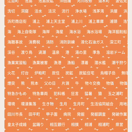
江迎町
池島
池島炭鉱
沖田踊
河川改修
油木町
波佐見
洗切
洞窟
活水
活況
流行
浄水場
浅茅湾
浜屋
浜屋
浜町商店街
浦上
浦上天主堂
浦上川
浦上車庫
浦頭
浩宮
海
海上自衛隊
海岸
海星
海水浴
海水浴場
海洋掘削船
海難事故
消費税
消防
消防訓練
液化石油ガス
深江町
淵
渓谷
渡り鳥
渦潮
温泉
港
湯の里
準急
溶岩ドーム
漁業実習船
漁業被害
漁港
漁船
漂着
潜水艦
潮干狩り
火花
灯台
炉粕町
炭住
炭鉱
炭鉱住宅
烏帽子岳
無印
煙突
熊
熊本
父の日
片淵
牛
物々交換
物価
物価高
特急かもめ
特急車両
犯科帳
狂言
猛暑
猿
玉之浦町
環境
環濠集落
生き物
生月
生月町
生活協同組合
用地売
田川市長
田平町
甲子園
病院
発掘
発掘調査
発破作業
皇太子成婚
盆踊り
相互銀行
相撲
相浦
相浦町
県営