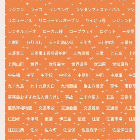
ラジコン
ラッコ
ランキング
ランタンフェスティバル
ランド
リニューアル
リニューアルオープン
りんどう号
レジェンド
レンタルビデオ
ローカル線
ロープウェイ
ロケット
一支国
万屋町
万灯流し
三ヶ町商店街
三川内
三川内焼
三景台
三菱重工
三菱重工長崎造船所
三角屋根
三重
上五島
上対
上西山町
世界一
世界最大
世界遺産
世知原
世知原町
中
中央橋
中学
中学校
中学生
中島川
中町
中継車
中華
九十九島
九十九島火口
九州商船
亀山八幡宮
事件
事務局お
事務局おすすめ法人様向け1
事故
二十六聖人
五島
五島市
亜熱帯植物園
交通事故
交通会館
交通規制
交通量
人工芝
仁田峠
今津町
仮装
伊王島
伝統
住吉
住吉市場
住吉
住民投票
佐々
佐々町
佐世保
佐世保まつり
佐世保公園