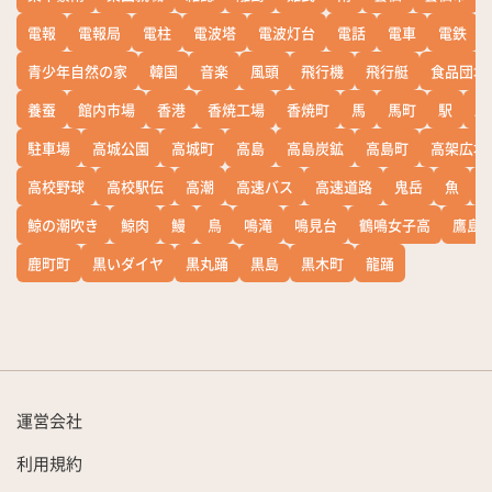
電報
電報局
電柱
電波塔
電波灯台
電話
電車
電鉄
青少年自然の家
韓国
音楽
風頭
飛行機
飛行艇
食品団地
養蚕
館内市場
香港
香焼工場
香焼町
馬
馬町
駅
駅
駐車場
高城公園
高城町
高島
高島炭鉱
高島町
高架広場
高校野球
高校駅伝
高潮
高速バス
高速道路
鬼岳
魚
鯨の潮吹き
鯨肉
鰻
鳥
鳴滝
鳴見台
鶴鳴女子高
鷹島
鹿町町
黒いダイヤ
黒丸踊
黒島
黒木町
龍踊
運営会社
利用規約