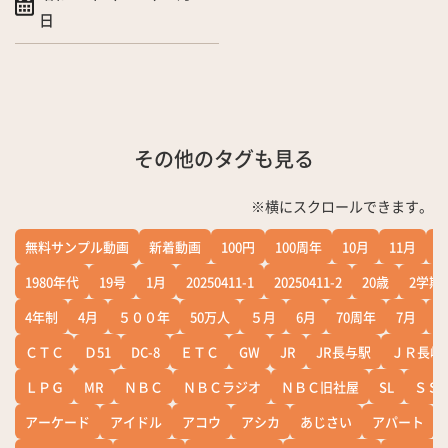
日
その他のタグも見る
※横にスクロールできます。
無料サンプル動画
新着動画
100円
100周年
10月
11月
1
1980年代
19号
1月
20250411-1
20250411-2
20歳
2学期
4年制
4月
５００年
50万人
５月
6月
70周年
7月
ＣＴＣ
Ｄ51
DC-8
ＥＴＣ
GW
JR
JR長与駅
ＪＲ長崎
ＬＰＧ
MR
ＮＢＣ
ＮＢＣラジオ
ＮＢＣ旧社屋
SL
ＳＳ
アーケード
アイドル
アコウ
アシカ
あじさい
アパート