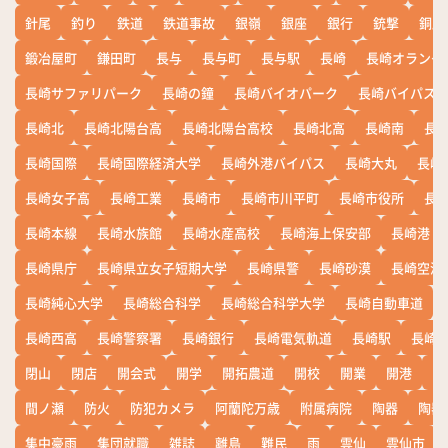
針尾
釣り
鉄道
鉄道事故
銀嶺
銀座
銀行
銃撃
銅座
鍛冶屋町
鎌田町
長与
長与町
長与駅
長崎
長崎オランダ
長崎サファリパーク
長崎の鐘
長崎バイオパーク
長崎バイパス
長崎北
長崎北陽台高
長崎北陽台高校
長崎北高
長崎南
長
長崎国際
長崎国際経済大学
長崎外港バイパス
長崎大丸
長崎
長崎女子高
長崎工業
長崎市
長崎市川平町
長崎市役所
長
長崎本線
長崎水族館
長崎水産高校
長崎海上保安部
長崎港
長崎県庁
長崎県立女子短期大学
長崎県警
長崎砂漠
長崎空港
長崎純心大学
長崎総合科学
長崎総合科学大学
長崎自動車道
長崎西高
長崎警察署
長崎銀行
長崎電気軌道
長崎駅
長崎
閉山
閉店
開会式
開学
開拓農道
開校
開業
開港
開
間ノ瀬
防火
防犯カメラ
阿蘭陀万歳
附属病院
陶器
陶器
集中豪雨
集団就職
雑誌
離島
難民
雨
雲仙
雲仙市