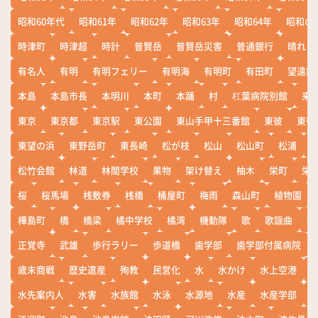
昭和60年代
昭和61年
昭和62年
昭和63年
昭和64年
昭和の
時津町
時津超
時計
普賢岳
普賢岳災害
普通銀行
晴れ
有名人
有明
有明フェリー
有明海
有明町
有田町
望遠鏡
本島
本島市長
本明川
本町
本踊
村
杠葉病院別館
来
東京
東京都
東京駅
東公園
東山手甲十三番館
東彼
東彼
東望の浜
東野岳町
東長崎
松が枝
松山
松山町
松浦
松竹会館
林道
林間学校
果物
架け替え
柚木
栄町
栄
桜
桜馬場
桟敷券
桟橋
桶屋町
梅雨
森山町
植物園
樺島町
橋
橋梁
橘中学校
橘湾
機動隊
歌
歌謡曲
歓
正覚寺
武雄
歩行ラリー
歩道橋
歯学部
歯学部付属病院
歳末商戦
歴史遺産
殉教
民営化
水
水かけ
水上空港
水先案内人
水害
水族館
水泳
水源地
水産
水産学部