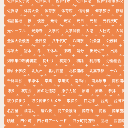
佐世保女子高
佐世保川
佐世保市
佐世保港
佐世保看護学校
佐賀県
体育大会
体育祭
体育館
信号機
修学旅行
修理
備蓄基地
像
優勝
元号
元寇
元日
元旦
元石灰町
元
光ケーブル
光源寺
入学式
入学試験
入港
入社式
入試
全国大会優勝
全日空
八千代町
八朔祭
公会堂
公務員
公
再噴火
冠水
冬
冬休み
凍結
処分
出光佐三
出島
出
列車集中制御装置
初セリ
初売り
初詣
利用者
労働組合
勝山小学校
北九州
北村西望
北松浦郡
北高来郡
十八
十
千綿渓谷
半導体
卒業
卒業式
南串山
南島原市
南松浦郡
博多
博覧会
原の辻遺跡
原子力船
原潜
原爆
参拝
友
取り締まり
取り締まりカメラ
取締り
口之津
台風
台風19
名古屋
咸臨丸
唐八景
商工会議所
商店街
商戦
商業施設
噴煙
四ケ町
四ヶ町アーケード
四ヶ町商店街
団地
図書館