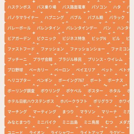
ハステンボス
バス乗り場
バス路面電車
パソコン
ハタ
ハ
パノラマライナー
ハプニング
バブル
バブル期
バラック
バレーボール
バレンタイン
バレンタインデー
パン
ハンター
ビアガーデン
ピクニック
ビジネス特急
ビッグN
ビル
ビワ
ファストフード
ファッション
ファッションショー
ファミコン
プッチーニ
プラザ会館
ブラジル移民
プリンス・ウイレム
ブ
プロ野球
ベーカリー
ペーロン
ベイエリア
ペット
ベトナ
ヘリコプター
ペンギン
ボーイング767
ボート
ボーナス
ホ
ボーリング調査
ボウリング
ポケベル
ポスター
ホタル
ホ
ホテル日航ハウステンボス
ホバークラフト
ポリグラフ
ホワイ
マーチング
マーティング
まつり
マラソン
マリーナ
ミカ
みなとまつり
ミニバイク
ミニ出島
ミニ鳥居
むつ
メダカ
ユニード
ライオン
ライシャワー
ライトアップ
ラグビー