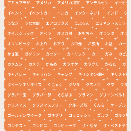
アミュプラザ
アメリカ
アメリカ海軍
アンデルセン
イービー
イベント
イベントカー
イルカ
インターネット
インド
ウ
うなぎ
うな太郎
エアロビクス
えぷろん
エミネントスラック
オイルショック
オペラ
オメガ局
おもちゃ
オランダ
オラ
オリンピック
お上り
お下り
お中元
お旅所
お盆
カール
かき道
ガソリン
カッター
カトリック
カニ
ガネ
カピバ
カメムシ
カメラ
かもめ
カラオケ
カラクリ
かるた
カレ
キャバレー
キャラバン
キャンプ
キリシタン弾圧
キリスト教
クイーンエリザベス
くじゃく
クジラ
クスノキ
クマ
クラ
グラバー園
グラバー邸
ぐらばあ
グラマン
グリーンベルト
クリスマス
クリスマスツリー
クルーズ船
くんち
ケーブル
ゴールデンウイーク
ゴキブリ
コッコデショ
ゴルフ
ゴルフ場
コンテスト
コンビニ
コンピュータ
ザ・なが
ザ・ベストテン