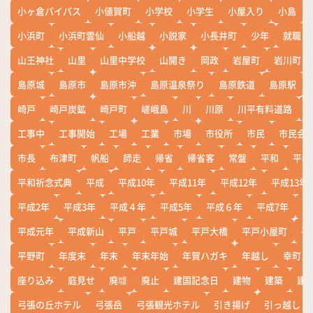
小ヶ倉バイパス
小値賀町
小学校
小学生
小屋入り
小島
小浜町
小浜町雲仙
小船越
小説家
小長井町
少年
就職
山王神社
山里
山里中学校
山開き
岡政
岩屋町
岩川町
島原城
島原市
島原市沖
島原温泉祭り
島原鉄道
島原駅
崎戸
崎戸炭鉱
崎戸町
嵯峨島
川
川原
川平有料道路
工事中
工事開始
工場
工業
市場
市役所
市民
市民会
市長
布津町
帆船
師走
帰省
帰省客
常盤
平和
平和
平和祈念式典
平成
平成10年
平成11年
平成12年
平成13年
平成2年
平成3年
平成４年
平成5年
平成６年
平成7年
平
平成元年
平成新山
平戸
平戸城
平戸大橋
平戸小屋町
平
平野町
年度末
年末
年末年始
年賀ハガキ
年越し
幸町
座り込み
庭見せ
廃墟
廃止
建国記念日
建物
建築
建
弓張の丘ホテル
弓張岳
弓張観光ホテル
引き揚げ
引っ越し