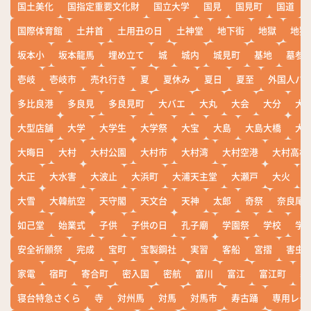
国土美化
国指定重要文化財
国立大学
国見
国見町
国道
国際体育館
土井首
土用丑の日
土神堂
地下街
地獄
地獄
坂本小
坂本龍馬
埋め立て
城
城内
城見町
基地
墓参
壱岐
壱岐市
売れ行き
夏
夏休み
夏日
夏至
外国人バ
多比良港
多良見
多良見町
大バエ
大丸
大会
大分
大
大型店舗
大学
大学生
大学祭
大宝
大島
大島大橋
大
大晦日
大村
大村公園
大村市
大村湾
大村空港
大村高校
大正
大水害
大波止
大浜町
大浦天主堂
大瀬戸
大火
大雪
大韓航空
天守閣
天文台
天神
太郎
奇祭
奈良尾
如己堂
始業式
子供
子供の日
孔子廟
学園祭
学校
学
安全祈願祭
完成
宝町
宝製鋼社
実習
客船
宮摺
害虫
家電
宿町
寄合町
密入国
密航
富川
富江
富江町
寒
寝台特急さくら
寺
対州馬
対馬
対馬市
寿古踊
専用レー