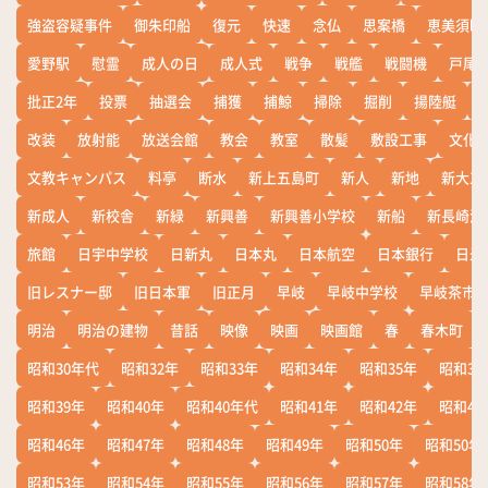
強盗容疑事件
御朱印船
復元
快速
念仏
思案橋
恵美須町
愛野駅
慰霊
成人の日
成人式
戦争
戦艦
戦闘機
戸尾
批正2年
投票
抽選会
捕獲
捕鯨
掃除
掘削
揚陸艇
改装
放射能
放送会館
教会
教室
散髪
敷設工事
文化
文教キャンパス
料亭
断水
新上五島町
新人
新地
新大工
新成人
新校舎
新緑
新興善
新興善小学校
新船
新長崎漁
旅館
日宇中学校
日新丸
日本丸
日本航空
日本銀行
日米
旧レスナー邸
旧日本軍
旧正月
早岐
早岐中学校
早岐茶市
明治
明治の建物
昔話
映像
映画
映画館
春
春木町
昭和30年代
昭和32年
昭和33年
昭和34年
昭和35年
昭和36
昭和39年
昭和40年
昭和40年代
昭和41年
昭和42年
昭和43
昭和46年
昭和47年
昭和48年
昭和49年
昭和50年
昭和50年
昭和53年
昭和54年
昭和55年
昭和56年
昭和57年
昭和58年