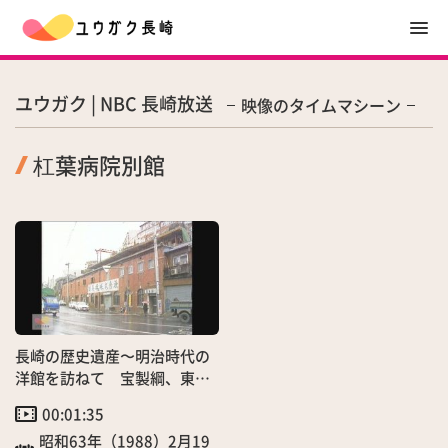
ユウガク | NBC 長崎放送
映像のタイムマシーン
杠葉病院別館
長崎の歴史遺産〜明治時代の
洋館を訪ねて 宝製綱、東山
手甲十三番館、杠葉病院別館
00:01:35
昭和63年（1988）2月19