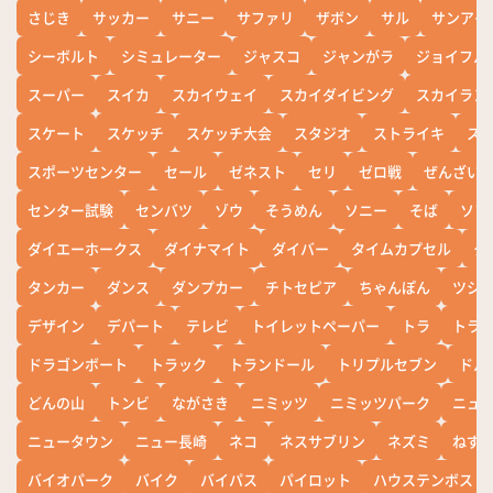
さじき
サッカー
サニー
サファリ
ザボン
サル
サンアイ
シーボルト
シミュレーター
ジャスコ
ジャンがラ
ジョイフル
スーパー
スイカ
スカイウェイ
スカイダイビング
スカイラン
スケート
スケッチ
スケッチ大会
スタジオ
ストライキ
ス
スポーツセンター
セール
ゼネスト
セリ
ゼロ戦
ぜんざい
センター試験
センバツ
ゾウ
そうめん
ソニー
そば
ソフ
ダイエーホークス
ダイナマイト
ダイバー
タイムカプセル
タ
タンカー
ダンス
ダンプカー
チトセピア
ちゃんぽん
ツシ
デザイン
デパート
テレビ
トイレットペーパー
トラ
トラ
ドラゴンボート
トラック
トランドール
トリプルセブン
ドル
どんの山
トンビ
ながさき
ニミッツ
ニミッツパーク
ニュ
ニュータウン
ニュー長崎
ネコ
ネスサブリン
ネズミ
ねず
バイオパーク
バイク
バイパス
パイロット
ハウステンボス