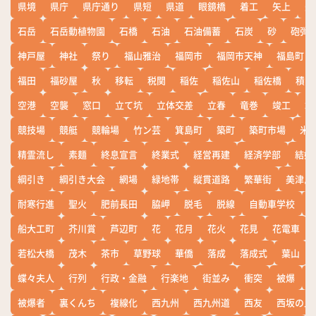
県境
県庁
県庁通り
県短
県道
眼鏡橋
着工
矢上
矢
石岳
石岳動植物園
石橋
石油
石油備蓄
石炭
砂
砲弾
神戸屋
神社
祭り
福山雅治
福岡市
福岡市天神
福島町
福田
福砂屋
秋
移転
税関
稲佐
稲佐山
稲佐橋
積雪
空港
空襲
窓口
立て坑
立体交差
立春
竜巻
竣工
端
競技場
競艇
競輪場
竹ン芸
箕島町
築町
築町市場
米
精霊流し
素麺
終息宣言
終業式
経営再建
経済学部
結婚
綱引き
綱引き大会
網場
緑地帯
縦貫道路
繁華街
美津島
耐寒行進
聖火
肥前長田
脇岬
脱毛
脱線
自動車学校
船大工町
芥川賞
芦辺町
花
花月
花火
花見
花電車
若松大橋
茂木
茶市
草野球
華僑
落成
落成式
葉山
蝶々夫人
行列
行政・金融
行楽地
街並み
衝突
被爆
被爆者
裏くんち
複線化
西九州
西九州道
西友
西坂の丘