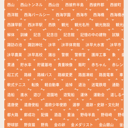
西山
西山トンネル
西山台
西彼杵半島
西彼杵郡
西彼町
西洋館
西海パールシー
西海学園
西海市
西海橋
西海橋水
西諌早駅
西諫早駅
西鉄
観光
観光名所
観光施設
観光船
解体
訓練
記念
記念日
記念館
記憶の中の建物
試験
諏訪の池
諏訪神社
諫早
諫早体育館
諫早大水害
諫早市
諫早農業
諫早高校
諸谷
警察
警察官
護岸工事
象
豪
貫通
貯水率
貯蔵基地
貴重映像
賑町
赤ちゃん
赤レンガ
起工式
路線
路線バス
路線変更
路面凍結
路面電車
車
軟式テニス
転換
軽自動車
追悼
退治
送電鉄塔
通勤
造船
進水
遊び
遊園地
遊覧船
運休
運動会
道しるべ
遣唐使
遣唐使船
遣欧少年使節
選挙
遺跡・史跡・文化財
都大路
鄭成功
配備
酒造
重油
野母半島
野母崎
野母
野球部
野良猫
野鳥
金の卵
金メダリスト
金山銀山
釜山