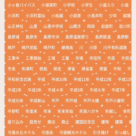
小ヶ倉バイパス
小値賀町
小学校
小学生
小屋入り
小島
小浜町
小浜町雲仙
小船越
小説家
小長井町
少年
就職
山王神社
山里
山里中学校
山開き
岡政
岩屋町
岩川町
島原城
島原市
島原市沖
島原温泉祭り
島原鉄道
島原駅
崎戸
崎戸炭鉱
崎戸町
嵯峨島
川
川原
川平有料道路
工事中
工事開始
工場
工業
市場
市役所
市民
市民会
市長
布津町
帆船
師走
帰省
帰省客
常盤
平和
平和
平和祈念式典
平成
平成10年
平成11年
平成12年
平成13年
平成2年
平成3年
平成４年
平成5年
平成６年
平成7年
平
平成元年
平成新山
平戸
平戸城
平戸大橋
平戸小屋町
平
平野町
年度末
年末
年末年始
年賀ハガキ
年越し
幸町
座り込み
庭見せ
廃墟
廃止
建国記念日
建物
建築
建
弓張の丘ホテル
弓張岳
弓張観光ホテル
引き揚げ
引っ越し