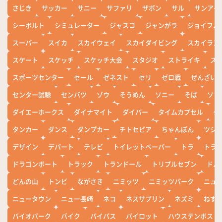
さじき
サッカー
サニー
サファリ
ザボン
サル
サンアイ
シーボルト
シミュレーター
ジャスコ
ジャンがラ
ジョイフル
スーパー
スイカ
スカイウェイ
スカイダイビング
スカイラン
スケート
スケッチ
スケッチ大会
スタジオ
ストライキ
ス
スポーツセンター
セール
ゼネスト
セリ
ゼロ戦
ぜんざい
センター試験
センバツ
ゾウ
そうめん
ソニー
そば
ソフ
ダイエーホークス
ダイナマイト
ダイバー
タイムカプセル
タ
タンカー
ダンス
ダンプカー
チトセピア
ちゃんぽん
ツシ
デザイン
デパート
テレビ
トイレットペーパー
トラ
トラ
ドラゴンボート
トラック
トランドール
トリプルセブン
ドル
どんの山
トンビ
ながさき
ニミッツ
ニミッツパーク
ニュ
ニュータウン
ニュー長崎
ネコ
ネスサブリン
ネズミ
ねず
バイオパーク
バイク
バイパス
パイロット
ハウステンボス