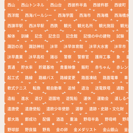
西山
西山トンネル
西山台
西彼杵半島
西彼杵郡
西彼町
西洋館
西海パールシー
西海学園
西海市
西海橋
西海橋水
西諌早駅
西諫早駅
西鉄
観光
観光名所
観光施設
観光船
解体
訓練
記念
記念日
記念館
記憶の中の建物
試験
諏訪の池
諏訪神社
諫早
諫早体育館
諫早大水害
諫早市
諫早農業
諫早高校
諸谷
警察
警察官
護岸工事
象
豪
貫通
貯水率
貯蔵基地
貴重映像
賑町
赤ちゃん
赤レンガ
起工式
路線
路線バス
路線変更
路面凍結
路面電車
車
軟式テニス
転換
軽自動車
追悼
退治
送電鉄塔
通勤
造船
進水
遊び
遊園地
遊覧船
運休
運動会
道しるべ
遣唐使
遣唐使船
遣欧少年使節
選挙
遺跡・史跡・文化財
都大路
鄭成功
配備
酒造
重油
野母半島
野母崎
野母
野球部
野良猫
野鳥
金の卵
金メダリスト
金山銀山
釜山