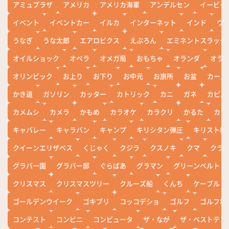
アミュプラザ
アメリカ
アメリカ海軍
アンデルセン
イービー
イベント
イベントカー
イルカ
インターネット
インド
ウ
うなぎ
うな太郎
エアロビクス
えぷろん
エミネントスラック
オイルショック
オペラ
オメガ局
おもちゃ
オランダ
オラ
オリンピック
お上り
お下り
お中元
お旅所
お盆
カール
かき道
ガソリン
カッター
カトリック
カニ
ガネ
カピバ
カメムシ
カメラ
かもめ
カラオケ
カラクリ
かるた
カレ
キャバレー
キャラバン
キャンプ
キリシタン弾圧
キリスト教
クイーンエリザベス
くじゃく
クジラ
クスノキ
クマ
クラ
グラバー園
グラバー邸
ぐらばあ
グラマン
グリーンベルト
クリスマス
クリスマスツリー
クルーズ船
くんち
ケーブル
ゴールデンウイーク
ゴキブリ
コッコデショ
ゴルフ
ゴルフ場
コンテスト
コンビニ
コンピュータ
ザ・なが
ザ・ベストテン