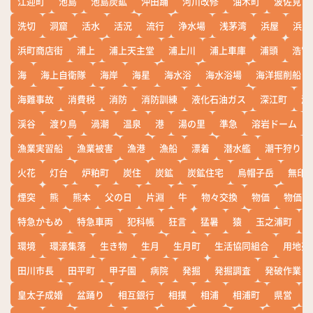
江迎町
池島
池島炭鉱
沖田踊
河川改修
油木町
波佐見
洗切
洞窟
活水
活況
流行
浄水場
浅茅湾
浜屋
浜屋
浜町商店街
浦上
浦上天主堂
浦上川
浦上車庫
浦頭
浩宮
海
海上自衛隊
海岸
海星
海水浴
海水浴場
海洋掘削船
海難事故
消費税
消防
消防訓練
液化石油ガス
深江町
淵
渓谷
渡り鳥
渦潮
温泉
港
湯の里
準急
溶岩ドーム
漁業実習船
漁業被害
漁港
漁船
漂着
潜水艦
潮干狩り
火花
灯台
炉粕町
炭住
炭鉱
炭鉱住宅
烏帽子岳
無印
煙突
熊
熊本
父の日
片淵
牛
物々交換
物価
物価高
特急かもめ
特急車両
犯科帳
狂言
猛暑
猿
玉之浦町
環境
環濠集落
生き物
生月
生月町
生活協同組合
用地売
田川市長
田平町
甲子園
病院
発掘
発掘調査
発破作業
皇太子成婚
盆踊り
相互銀行
相撲
相浦
相浦町
県営