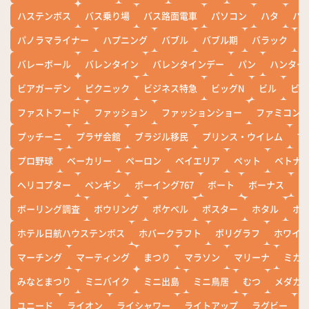
ハステンボス
バス乗り場
バス路面電車
パソコン
ハタ
ハ
パノラマライナー
ハプニング
バブル
バブル期
バラック
バレーボール
バレンタイン
バレンタインデー
パン
ハンター
ビアガーデン
ピクニック
ビジネス特急
ビッグN
ビル
ビワ
ファストフード
ファッション
ファッションショー
ファミコン
プッチーニ
プラザ会館
ブラジル移民
プリンス・ウイレム
ブ
プロ野球
ベーカリー
ペーロン
ベイエリア
ペット
ベトナ
ヘリコプター
ペンギン
ボーイング767
ボート
ボーナス
ホ
ボーリング調査
ボウリング
ポケベル
ポスター
ホタル
ホ
ホテル日航ハウステンボス
ホバークラフト
ポリグラフ
ホワイ
マーチング
マーティング
まつり
マラソン
マリーナ
ミカ
みなとまつり
ミニバイク
ミニ出島
ミニ鳥居
むつ
メダカ
ユニード
ライオン
ライシャワー
ライトアップ
ラグビー