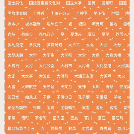
国土美化
国指定重要文化財
国立大学
国見
国見町
国道
国際体育館
土井首
土用丑の日
土神堂
地下街
地獄
地獄
坂本小
坂本龍馬
埋め立て
城
城内
城見町
基地
墓参
壱岐
壱岐市
売れ行き
夏
夏休み
夏日
夏至
外国人バ
多比良港
多良見
多良見町
大バエ
大丸
大会
大分
大
大型店舗
大学
大学生
大学祭
大宝
大島
大島大橋
大
大晦日
大村
大村公園
大村市
大村湾
大村空港
大村高校
大正
大水害
大波止
大浜町
大浦天主堂
大瀬戸
大火
大雪
大韓航空
天守閣
天文台
天神
太郎
奇祭
奈良尾
如己堂
始業式
子供
子供の日
孔子廟
学園祭
学校
学
安全祈願祭
完成
宝町
宝製鋼社
実習
客船
宮摺
害虫
家電
宿町
寄合町
密入国
密航
富川
富江
富江町
寒
寝台特急さくら
寺
対州馬
対馬
対馬市
寿古踊
専用レー