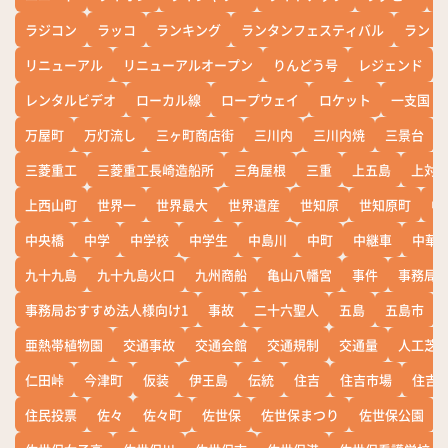
ラジコン
ラッコ
ランキング
ランタンフェスティバル
ランド
リニューアル
リニューアルオープン
りんどう号
レジェンド
レンタルビデオ
ローカル線
ロープウェイ
ロケット
一支国
万屋町
万灯流し
三ヶ町商店街
三川内
三川内焼
三景台
三菱重工
三菱重工長崎造船所
三角屋根
三重
上五島
上対
上西山町
世界一
世界最大
世界遺産
世知原
世知原町
中
中央橋
中学
中学校
中学生
中島川
中町
中継車
中華
九十九島
九十九島火口
九州商船
亀山八幡宮
事件
事務局お
事務局おすすめ法人様向け1
事故
二十六聖人
五島
五島市
亜熱帯植物園
交通事故
交通会館
交通規制
交通量
人工芝
仁田峠
今津町
仮装
伊王島
伝統
住吉
住吉市場
住吉
住民投票
佐々
佐々町
佐世保
佐世保まつり
佐世保公園