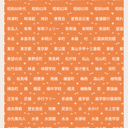
昭和60年代
昭和61年
昭和62年
昭和63年
昭和64年
昭和の
時津町
時津超
時計
普賢岳
普賢岳災害
普通銀行
晴れ
有名人
有明
有明フェリー
有明海
有明町
有田町
望遠鏡
本島
本島市長
本明川
本町
本踊
村
杠葉病院別館
来
東京
東京都
東京駅
東公園
東山手甲十三番館
東彼
東彼
東望の浜
東野岳町
東長崎
松が枝
松山
松山町
松浦
松竹会館
林道
林間学校
果物
架け替え
柚木
栄町
栄
桜
桜馬場
桟敷券
桟橋
桶屋町
梅雨
森山町
植物園
樺島町
橋
橋梁
橘中学校
橘湾
機動隊
歌
歌謡曲
歓
正覚寺
武雄
歩行ラリー
歩道橋
歯学部
歯学部付属病院
歳末商戦
歴史遺産
殉教
民営化
水
水かけ
水上空港
水先案内人
水害
水族館
水泳
水源地
水産
水産学部