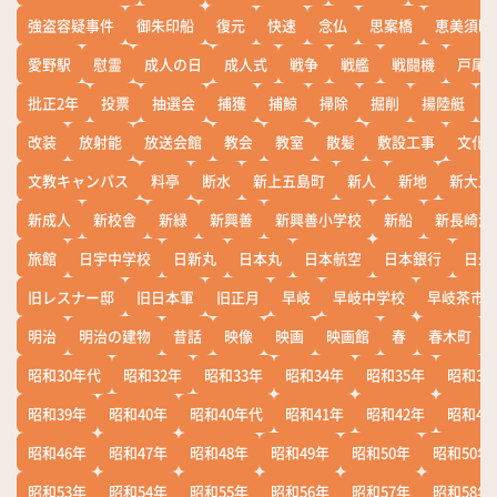
強盗容疑事件
御朱印船
復元
快速
念仏
思案橋
恵美須町
愛野駅
慰霊
成人の日
成人式
戦争
戦艦
戦闘機
戸尾
批正2年
投票
抽選会
捕獲
捕鯨
掃除
掘削
揚陸艇
改装
放射能
放送会館
教会
教室
散髪
敷設工事
文化
文教キャンパス
料亭
断水
新上五島町
新人
新地
新大工
新成人
新校舎
新緑
新興善
新興善小学校
新船
新長崎漁
旅館
日宇中学校
日新丸
日本丸
日本航空
日本銀行
日米
旧レスナー邸
旧日本軍
旧正月
早岐
早岐中学校
早岐茶市
明治
明治の建物
昔話
映像
映画
映画館
春
春木町
昭和30年代
昭和32年
昭和33年
昭和34年
昭和35年
昭和36
昭和39年
昭和40年
昭和40年代
昭和41年
昭和42年
昭和43
昭和46年
昭和47年
昭和48年
昭和49年
昭和50年
昭和50年
昭和53年
昭和54年
昭和55年
昭和56年
昭和57年
昭和58年