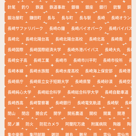
針尾
釣り
鉄道
鉄道事故
銀嶺
銀座
銀行
銃撃
銅座
鍛冶屋町
鎌田町
長与
長与町
長与駅
長崎
長崎オランダ
長崎サファリパーク
長崎の鐘
長崎バイオパーク
長崎バイパス
長崎北
長崎北陽台高
長崎北陽台高校
長崎北高
長崎南
長
長崎国際
長崎国際経済大学
長崎外港バイパス
長崎大丸
長崎
長崎女子高
長崎工業
長崎市
長崎市川平町
長崎市役所
長
長崎本線
長崎水族館
長崎水産高校
長崎海上保安部
長崎港
長崎県庁
長崎県立女子短期大学
長崎県警
長崎砂漠
長崎空港
長崎純心大学
長崎総合科学
長崎総合科学大学
長崎自動車道
長崎西高
長崎警察署
長崎銀行
長崎電気軌道
長崎駅
長崎
閉山
閉店
開会式
開学
開拓農道
開校
開業
開港
開
間ノ瀬
防火
防犯カメラ
阿蘭陀万歳
附属病院
陶器
陶器
集中豪雨
集団就職
雑誌
離島
難民
雨
雲仙
雲仙市