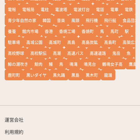
電報
電報局
電柱
電波塔
電波灯台
電話
電車
電鉄
青少年自然の家
韓国
音楽
風頭
飛行機
飛行艇
食品団地
養蚕
館内市場
香港
香焼工場
香焼町
馬
馬町
駅
駅
駐車場
高城公園
高城町
高島
高島炭鉱
高島町
高架広場
高校野球
高校駅伝
高潮
高速バス
高速道路
鬼岳
魚
鯨の潮吹き
鯨肉
鰻
鳥
鳴滝
鳴見台
鶴鳴女子高
鷹島
鹿町町
黒いダイヤ
黒丸踊
黒島
黒木町
龍踊
運営会社
利用規約