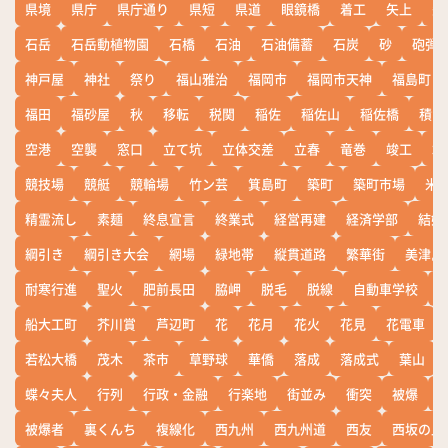
県境
県庁
県庁通り
県短
県道
眼鏡橋
着工
矢上
矢
石岳
石岳動植物園
石橋
石油
石油備蓄
石炭
砂
砲弾
神戸屋
神社
祭り
福山雅治
福岡市
福岡市天神
福島町
福田
福砂屋
秋
移転
税関
稲佐
稲佐山
稲佐橋
積雪
空港
空襲
窓口
立て坑
立体交差
立春
竜巻
竣工
端
競技場
競艇
競輪場
竹ン芸
箕島町
築町
築町市場
米
精霊流し
素麺
終息宣言
終業式
経営再建
経済学部
結婚
綱引き
綱引き大会
網場
緑地帯
縦貫道路
繁華街
美津島
耐寒行進
聖火
肥前長田
脇岬
脱毛
脱線
自動車学校
船大工町
芥川賞
芦辺町
花
花月
花火
花見
花電車
若松大橋
茂木
茶市
草野球
華僑
落成
落成式
葉山
蝶々夫人
行列
行政・金融
行楽地
街並み
衝突
被爆
被爆者
裏くんち
複線化
西九州
西九州道
西友
西坂の丘