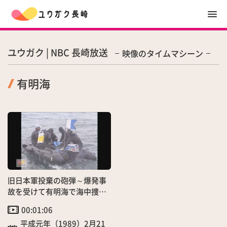
ユウガク | NBC 長崎放送
映像のタイムマシーン
有明海
旧日本軍投棄の砲弾～爆発事
故を受けて有明海で海中捜
索 自衛隊ダイバー出動！
00:01:06
平成元年（1989）2月21