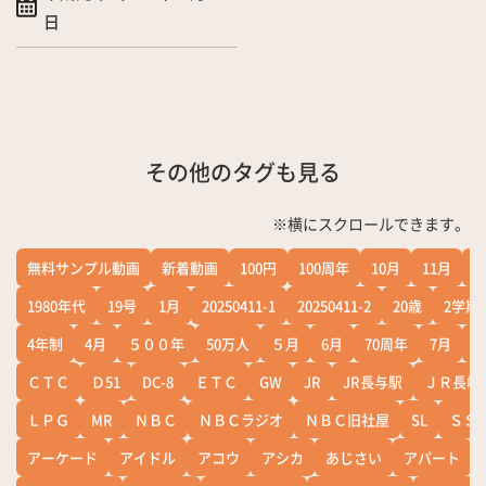
日
その他のタグも見る
※横にスクロールできます。
無料サンプル動画
新着動画
100円
100周年
10月
11月
1
1980年代
19号
1月
20250411-1
20250411-2
20歳
2学期
4年制
4月
５００年
50万人
５月
6月
70周年
7月
ＣＴＣ
Ｄ51
DC-8
ＥＴＣ
GW
JR
JR長与駅
ＪＲ長崎
ＬＰＧ
MR
ＮＢＣ
ＮＢＣラジオ
ＮＢＣ旧社屋
SL
ＳＳ
アーケード
アイドル
アコウ
アシカ
あじさい
アパート