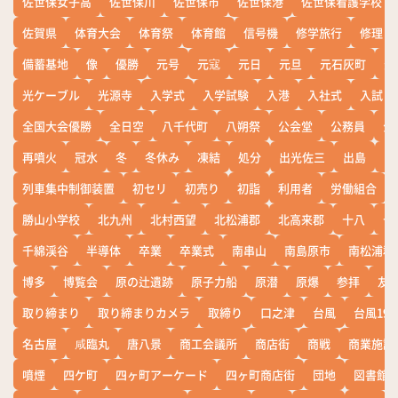
佐世保女子高
佐世保川
佐世保市
佐世保港
佐世保看護学校
佐賀県
体育大会
体育祭
体育館
信号機
修学旅行
修理
備蓄基地
像
優勝
元号
元寇
元日
元旦
元石灰町
元
光ケーブル
光源寺
入学式
入学試験
入港
入社式
入試
全国大会優勝
全日空
八千代町
八朔祭
公会堂
公務員
公
再噴火
冠水
冬
冬休み
凍結
処分
出光佐三
出島
出
列車集中制御装置
初セリ
初売り
初詣
利用者
労働組合
勝山小学校
北九州
北村西望
北松浦郡
北高来郡
十八
十
千綿渓谷
半導体
卒業
卒業式
南串山
南島原市
南松浦郡
博多
博覧会
原の辻遺跡
原子力船
原潜
原爆
参拝
友
取り締まり
取り締まりカメラ
取締り
口之津
台風
台風19
名古屋
咸臨丸
唐八景
商工会議所
商店街
商戦
商業施設
噴煙
四ケ町
四ヶ町アーケード
四ヶ町商店街
団地
図書館