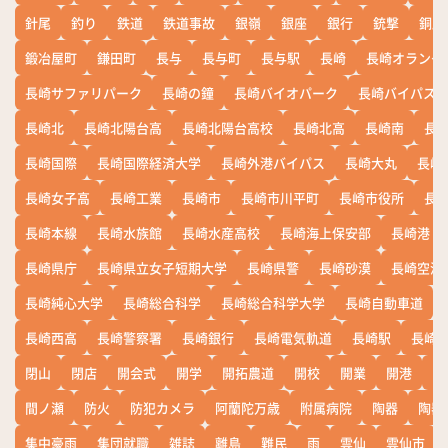
針尾
釣り
鉄道
鉄道事故
銀嶺
銀座
銀行
銃撃
銅座
鍛冶屋町
鎌田町
長与
長与町
長与駅
長崎
長崎オランダ
長崎サファリパーク
長崎の鐘
長崎バイオパーク
長崎バイパス
長崎北
長崎北陽台高
長崎北陽台高校
長崎北高
長崎南
長
長崎国際
長崎国際経済大学
長崎外港バイパス
長崎大丸
長崎
長崎女子高
長崎工業
長崎市
長崎市川平町
長崎市役所
長
長崎本線
長崎水族館
長崎水産高校
長崎海上保安部
長崎港
長崎県庁
長崎県立女子短期大学
長崎県警
長崎砂漠
長崎空港
長崎純心大学
長崎総合科学
長崎総合科学大学
長崎自動車道
長崎西高
長崎警察署
長崎銀行
長崎電気軌道
長崎駅
長崎
閉山
閉店
開会式
開学
開拓農道
開校
開業
開港
開
間ノ瀬
防火
防犯カメラ
阿蘭陀万歳
附属病院
陶器
陶器
集中豪雨
集団就職
雑誌
離島
難民
雨
雲仙
雲仙市