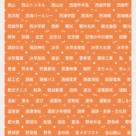
西山
西山トンネル
西山台
西彼杵半島
西彼杵郡
西彼町
西洋館
西海パールシー
西海学園
西海市
西海橋
西海橋水
西諌早駅
西諫早駅
西鉄
観光
観光名所
観光施設
観光船
解体
訓練
記念
記念日
記念館
記憶の中の建物
試験
諏訪の池
諏訪神社
諫早
諫早体育館
諫早大水害
諫早市
諫早農業
諫早高校
諸谷
警察
警察官
護岸工事
象
豪
貫通
貯水率
貯蔵基地
貴重映像
賑町
赤ちゃん
赤レンガ
起工式
路線
路線バス
路線変更
路面凍結
路面電車
車
軟式テニス
転換
軽自動車
追悼
退治
送電鉄塔
通勤
造船
進水
遊び
遊園地
遊覧船
運休
運動会
道しるべ
遣唐使
遣唐使船
遣欧少年使節
選挙
遺跡・史跡・文化財
都大路
鄭成功
配備
酒造
重油
野母半島
野母崎
野母
野球部
野良猫
野鳥
金の卵
金メダリスト
金山銀山
釜山