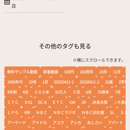
日
その他のタグも見る
※横にスクロールできます。
無料サンプル動画
新着動画
100円
100周年
10月
11月
1
1980年代
19号
1月
20250411-1
20250411-2
20歳
2学期
4年制
4月
５００年
50万人
５月
6月
70周年
7月
ＣＴＣ
Ｄ51
DC-8
ＥＴＣ
GW
JR
JR長与駅
ＪＲ長崎
ＬＰＧ
MR
ＮＢＣ
ＮＢＣラジオ
ＮＢＣ旧社屋
SL
ＳＳ
アーケード
アイドル
アコウ
アシカ
あじさい
アパート