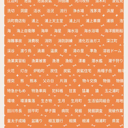
江迎町
池島
池島炭鉱
沖田踊
河川改修
油木町
波佐見
洗切
洞窟
活水
活況
流行
浄水場
浅茅湾
浜屋
浜屋
浜町商店街
浦上
浦上天主堂
浦上川
浦上車庫
浦頭
浩宮
海
海上自衛隊
海岸
海星
海水浴
海水浴場
海洋掘削船
海難事故
消費税
消防
消防訓練
液化石油ガス
深江町
淵
渓谷
渡り鳥
渦潮
温泉
港
湯の里
準急
溶岩ドーム
漁業実習船
漁業被害
漁港
漁船
漂着
潜水艦
潮干狩り
火花
灯台
炉粕町
炭住
炭鉱
炭鉱住宅
烏帽子岳
無印
煙突
熊
熊本
父の日
片淵
牛
物々交換
物価
物価高
特急かもめ
特急車両
犯科帳
狂言
猛暑
猿
玉之浦町
環境
環濠集落
生き物
生月
生月町
生活協同組合
用地売
田川市長
田平町
甲子園
病院
発掘
発掘調査
発破作業
皇太子成婚
盆踊り
相互銀行
相撲
相浦
相浦町
県営