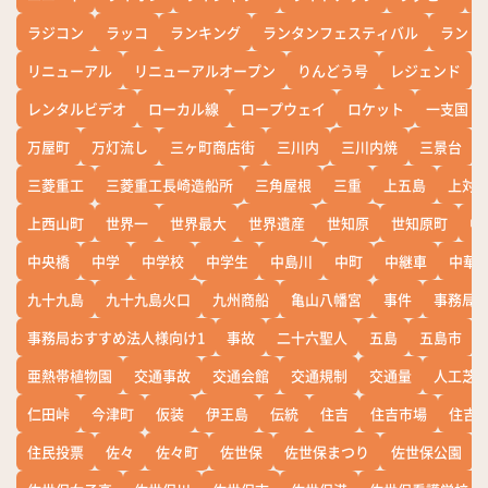
ラジコン
ラッコ
ランキング
ランタンフェスティバル
ランド
リニューアル
リニューアルオープン
りんどう号
レジェンド
レンタルビデオ
ローカル線
ロープウェイ
ロケット
一支国
万屋町
万灯流し
三ヶ町商店街
三川内
三川内焼
三景台
三菱重工
三菱重工長崎造船所
三角屋根
三重
上五島
上対
上西山町
世界一
世界最大
世界遺産
世知原
世知原町
中
中央橋
中学
中学校
中学生
中島川
中町
中継車
中華
九十九島
九十九島火口
九州商船
亀山八幡宮
事件
事務局お
事務局おすすめ法人様向け1
事故
二十六聖人
五島
五島市
亜熱帯植物園
交通事故
交通会館
交通規制
交通量
人工芝
仁田峠
今津町
仮装
伊王島
伝統
住吉
住吉市場
住吉
住民投票
佐々
佐々町
佐世保
佐世保まつり
佐世保公園