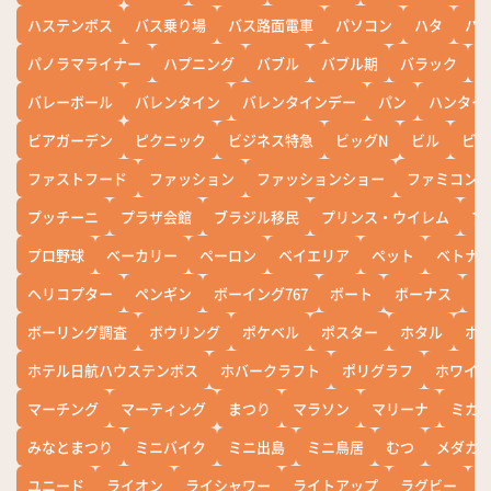
ハステンボス
バス乗り場
バス路面電車
パソコン
ハタ
ハ
パノラマライナー
ハプニング
バブル
バブル期
バラック
バレーボール
バレンタイン
バレンタインデー
パン
ハンター
ビアガーデン
ピクニック
ビジネス特急
ビッグN
ビル
ビワ
ファストフード
ファッション
ファッションショー
ファミコン
プッチーニ
プラザ会館
ブラジル移民
プリンス・ウイレム
ブ
プロ野球
ベーカリー
ペーロン
ベイエリア
ペット
ベトナ
ヘリコプター
ペンギン
ボーイング767
ボート
ボーナス
ホ
ボーリング調査
ボウリング
ポケベル
ポスター
ホタル
ホ
ホテル日航ハウステンボス
ホバークラフト
ポリグラフ
ホワイ
マーチング
マーティング
まつり
マラソン
マリーナ
ミカ
みなとまつり
ミニバイク
ミニ出島
ミニ鳥居
むつ
メダカ
ユニード
ライオン
ライシャワー
ライトアップ
ラグビー