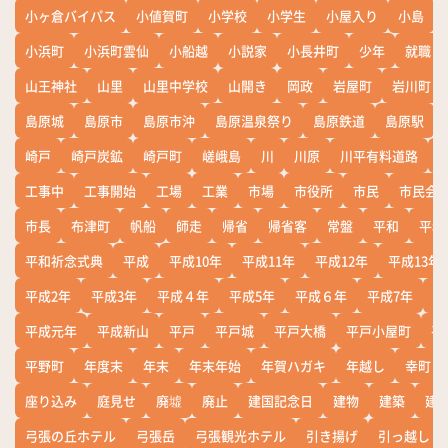
小ヶ倉バイパス
小値賀町
小学校
小学生
小屋入り
小島
小浜町
小浜町雲仙
小船越
小説家
小長井町
少年
就職
山王神社
山里
山里中学校
山開き
岡政
岩屋町
岩川町
島原城
島原市
島原市沖
島原温泉祭り
島原鉄道
島原駅
崎戸
崎戸炭鉱
崎戸町
嵯峨島
川
川原
川平有料道路
工事中
工事開始
工場
工業
市場
市役所
市民
市民会
市長
布津町
帆船
師走
帰省
帰省客
常盤
平和
平和
平和祈念式典
平成
平成10年
平成11年
平成12年
平成13年
平成2年
平成3年
平成４年
平成5年
平成６年
平成7年
平
平成元年
平成新山
平戸
平戸城
平戸大橋
平戸小屋町
平
平野町
年度末
年末
年末年始
年賀ハガキ
年越し
幸町
座り込み
庭見せ
廃墟
廃止
建国記念日
建物
建築
建
弓張の丘ホテル
弓張岳
弓張観光ホテル
引き揚げ
引っ越し