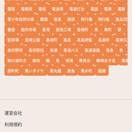
電報
電報局
電柱
電波塔
電波灯台
電話
電車
電鉄
青少年自然の家
韓国
音楽
風頭
飛行機
飛行艇
食品団地
養蚕
館内市場
香港
香焼工場
香焼町
馬
馬町
駅
駅
駐車場
高城公園
高城町
高島
高島炭鉱
高島町
高架広場
高校野球
高校駅伝
高潮
高速バス
高速道路
鬼岳
魚
鯨の潮吹き
鯨肉
鰻
鳥
鳴滝
鳴見台
鶴鳴女子高
鷹島
鹿町町
黒いダイヤ
黒丸踊
黒島
黒木町
龍踊
運営会社
利用規約