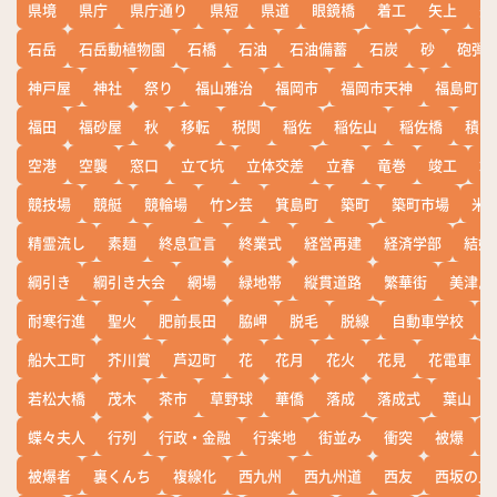
県境
県庁
県庁通り
県短
県道
眼鏡橋
着工
矢上
矢
石岳
石岳動植物園
石橋
石油
石油備蓄
石炭
砂
砲弾
神戸屋
神社
祭り
福山雅治
福岡市
福岡市天神
福島町
福田
福砂屋
秋
移転
税関
稲佐
稲佐山
稲佐橋
積雪
空港
空襲
窓口
立て坑
立体交差
立春
竜巻
竣工
端
競技場
競艇
競輪場
竹ン芸
箕島町
築町
築町市場
米
精霊流し
素麺
終息宣言
終業式
経営再建
経済学部
結婚
綱引き
綱引き大会
網場
緑地帯
縦貫道路
繁華街
美津島
耐寒行進
聖火
肥前長田
脇岬
脱毛
脱線
自動車学校
船大工町
芥川賞
芦辺町
花
花月
花火
花見
花電車
若松大橋
茂木
茶市
草野球
華僑
落成
落成式
葉山
蝶々夫人
行列
行政・金融
行楽地
街並み
衝突
被爆
被爆者
裏くんち
複線化
西九州
西九州道
西友
西坂の丘