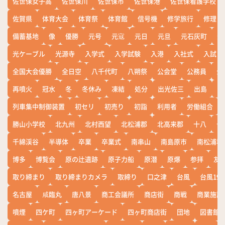
佐世保女子高
佐世保川
佐世保市
佐世保港
佐世保看護学校
佐賀県
体育大会
体育祭
体育館
信号機
修学旅行
修理
備蓄基地
像
優勝
元号
元寇
元日
元旦
元石灰町
元
光ケーブル
光源寺
入学式
入学試験
入港
入社式
入試
全国大会優勝
全日空
八千代町
八朔祭
公会堂
公務員
公
再噴火
冠水
冬
冬休み
凍結
処分
出光佐三
出島
出
列車集中制御装置
初セリ
初売り
初詣
利用者
労働組合
勝山小学校
北九州
北村西望
北松浦郡
北高来郡
十八
十
千綿渓谷
半導体
卒業
卒業式
南串山
南島原市
南松浦郡
博多
博覧会
原の辻遺跡
原子力船
原潜
原爆
参拝
友
取り締まり
取り締まりカメラ
取締り
口之津
台風
台風19
名古屋
咸臨丸
唐八景
商工会議所
商店街
商戦
商業施設
噴煙
四ケ町
四ヶ町アーケード
四ヶ町商店街
団地
図書館