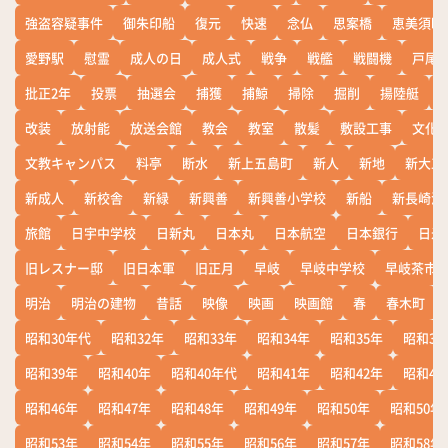
強盗容疑事件
御朱印船
復元
快速
念仏
思案橋
恵美須町
愛野駅
慰霊
成人の日
成人式
戦争
戦艦
戦闘機
戸尾
批正2年
投票
抽選会
捕獲
捕鯨
掃除
掘削
揚陸艇
改装
放射能
放送会館
教会
教室
散髪
敷設工事
文化
文教キャンパス
料亭
断水
新上五島町
新人
新地
新大工
新成人
新校舎
新緑
新興善
新興善小学校
新船
新長崎漁
旅館
日宇中学校
日新丸
日本丸
日本航空
日本銀行
日米
旧レスナー邸
旧日本軍
旧正月
早岐
早岐中学校
早岐茶市
明治
明治の建物
昔話
映像
映画
映画館
春
春木町
昭和30年代
昭和32年
昭和33年
昭和34年
昭和35年
昭和36
昭和39年
昭和40年
昭和40年代
昭和41年
昭和42年
昭和43
昭和46年
昭和47年
昭和48年
昭和49年
昭和50年
昭和50年
昭和53年
昭和54年
昭和55年
昭和56年
昭和57年
昭和58年