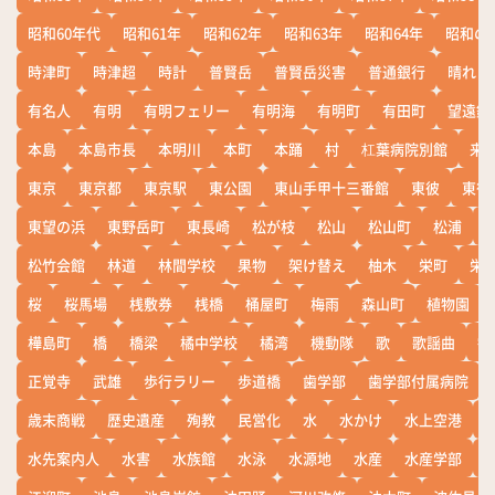
昭和60年代
昭和61年
昭和62年
昭和63年
昭和64年
昭和の
時津町
時津超
時計
普賢岳
普賢岳災害
普通銀行
晴れ
有名人
有明
有明フェリー
有明海
有明町
有田町
望遠鏡
本島
本島市長
本明川
本町
本踊
村
杠葉病院別館
来
東京
東京都
東京駅
東公園
東山手甲十三番館
東彼
東彼
東望の浜
東野岳町
東長崎
松が枝
松山
松山町
松浦
松竹会館
林道
林間学校
果物
架け替え
柚木
栄町
栄
桜
桜馬場
桟敷券
桟橋
桶屋町
梅雨
森山町
植物園
樺島町
橋
橋梁
橘中学校
橘湾
機動隊
歌
歌謡曲
歓
正覚寺
武雄
歩行ラリー
歩道橋
歯学部
歯学部付属病院
歳末商戦
歴史遺産
殉教
民営化
水
水かけ
水上空港
水先案内人
水害
水族館
水泳
水源地
水産
水産学部