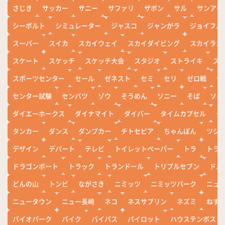
さじき
サッカー
サニー
サファリ
ザボン
サル
サンアイ
シーボルト
シミュレーター
ジャスコ
ジャンがラ
ジョイフル
スーパー
スイカ
スカイウェイ
スカイダイビング
スカイラン
スケート
スケッチ
スケッチ大会
スタジオ
ストライキ
ス
スポーツセンター
セール
ゼネスト
セミ
セリ
ゼロ戦
ぜ
センター試験
センバツ
ゾウ
そうめん
ソニー
そば
ソフ
ダイエーホークス
ダイナマイト
ダイバー
タイムカプセル
タ
タンカー
ダンス
ダンプカー
チトセピア
ちゃんぽん
ツシ
デザイン
デパート
テレビ
トイレットペーパー
トラ
トラ
ドラゴンボート
トラック
トランドール
トリプルセブン
ドル
どんの山
トンビ
ながさき
ニミッツ
ニミッツパーク
ニュ
ニュータウン
ニュー長崎
ネコ
ネスサブリン
ネズミ
ねず
バイオパーク
バイク
バイパス
パイロット
ハウステンボス