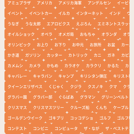
アミュプラザ
アメリカ
アメリカ海軍
アンデルセン
イービー
イベント
イベントカー
イルカ
インターネット
インド
ウ
うなぎ
うな太郎
エアロビクス
えぷろん
エミネントスラック
オイルショック
オペラ
オメガ局
おもちゃ
オランダ
オラ
オリンピック
お上り
お下り
お中元
お旅所
お盆
カール
かき道
ガソリン
カッター
カトリック
カニ
ガネ
カピバ
カメムシ
カメラ
かもめ
カラオケ
カラクリ
かるた
カレ
キャバレー
キャラバン
キャンプ
キリシタン弾圧
キリスト教
クイーンエリザベス
くじゃく
クジラ
クスノキ
クマ
クラ
グラバー園
グラバー邸
ぐらばあ
グラマン
グリーンベルト
クリスマス
クリスマスツリー
クルーズ船
くんち
ケーブル
ゴールデンウイーク
ゴキブリ
コッコデショ
ゴルフ
ゴルフ場
コンテスト
コンビニ
コンピュータ
ザ・なが
ザ・ベストテン