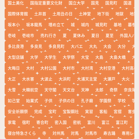
国土美化
国指定重要文化財
国立大学
国見
国見町
国道
国際体育館
土井首
土用丑の日
土神堂
地下街
地獄
地獄
坂本小
坂本龍馬
埋め立て
城
城内
城見町
基地
墓参
壱岐
壱岐市
売れ行き
夏
夏休み
夏日
夏至
外国人バ
多比良港
多良見
多良見町
大バエ
大丸
大会
大分
大
大型店舗
大学
大学生
大学祭
大宝
大島
大島大橋
大
大晦日
大村
大村公園
大村市
大村湾
大村空港
大村高校
大正
大水害
大波止
大浜町
大浦天主堂
大瀬戸
大火
大雪
大韓航空
天守閣
天文台
天神
太郎
奇祭
奈良尾
如己堂
始業式
子供
子供の日
孔子廟
学園祭
学校
学
安全祈願祭
完成
宝町
宝製鋼社
実習
客船
宮摺
害虫
家電
宿町
寄合町
密入国
密航
富川
富江
富江町
寒
寝台特急さくら
寺
対州馬
対馬
対馬市
寿古踊
専用レー