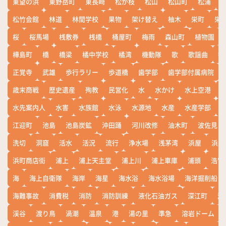
東望の浜
東野岳町
東長崎
松が枝
松山
松山町
松浦
松竹会館
林道
林間学校
果物
架け替え
柚木
栄町
栄
桜
桜馬場
桟敷券
桟橋
桶屋町
梅雨
森山町
植物園
樺島町
橋
橋梁
橘中学校
橘湾
機動隊
歌
歌謡曲
歓
正覚寺
武雄
歩行ラリー
歩道橋
歯学部
歯学部付属病院
歳末商戦
歴史遺産
殉教
民営化
水
水かけ
水上空港
水先案内人
水害
水族館
水泳
水源地
水産
水産学部
江迎町
池島
池島炭鉱
沖田踊
河川改修
油木町
波佐見
洗切
洞窟
活水
活況
流行
浄水場
浅茅湾
浜屋
浜屋
浜町商店街
浦上
浦上天主堂
浦上川
浦上車庫
浦頭
浩宮
海
海上自衛隊
海岸
海星
海水浴
海水浴場
海洋掘削船
海難事故
消費税
消防
消防訓練
液化石油ガス
深江町
淵
渓谷
渡り鳥
渦潮
温泉
港
湯の里
準急
溶岩ドーム