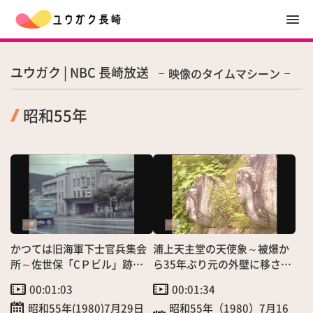
ユウガク | NBC 長崎放送
映像のタイムマシーン
昭和55年
かつては旧海軍下士官兵集会
浦上天主堂の天使象～被爆か
所～佐世保「CＰビル」跡地
ら35年ぶり元の外壁に移され
に総合病院移設へ
復元へ
00:01:03
00:01:34
昭和55年(1980)7月29日
昭和55年（1980）7月16