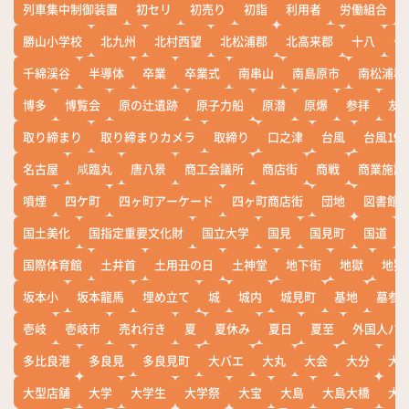
列車集中制御装置
初セリ
初売り
初詣
利用者
労働組合
勝山小学校
北九州
北村西望
北松浦郡
北高来郡
十八
十
千綿渓谷
半導体
卒業
卒業式
南串山
南島原市
南松浦郡
博多
博覧会
原の辻遺跡
原子力船
原潜
原爆
参拝
友
取り締まり
取り締まりカメラ
取締り
口之津
台風
台風19
名古屋
咸臨丸
唐八景
商工会議所
商店街
商戦
商業施設
噴煙
四ケ町
四ヶ町アーケード
四ヶ町商店街
団地
図書館
国土美化
国指定重要文化財
国立大学
国見
国見町
国道
国際体育館
土井首
土用丑の日
土神堂
地下街
地獄
地獄
坂本小
坂本龍馬
埋め立て
城
城内
城見町
基地
墓参
壱岐
壱岐市
売れ行き
夏
夏休み
夏日
夏至
外国人バ
多比良港
多良見
多良見町
大バエ
大丸
大会
大分
大
大型店舗
大学
大学生
大学祭
大宝
大島
大島大橋
大