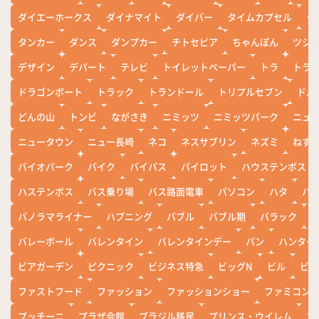
ダイエーホークス
ダイナマイト
ダイバー
タイムカプセル
タ
タンカー
ダンス
ダンプカー
チトセピア
ちゃんぽん
ツシ
デザイン
デパート
テレビ
トイレットペーパー
トラ
トラ
ドラゴンボート
トラック
トランドール
トリプルセブン
ドル
どんの山
トンビ
ながさき
ニミッツ
ニミッツパーク
ニュ
ニュータウン
ニュー長崎
ネコ
ネスサブリン
ネズミ
ねず
バイオパーク
バイク
バイパス
パイロット
ハウステンボス
ハステンボス
バス乗り場
バス路面電車
パソコン
ハタ
ハ
パノラマライナー
ハプニング
バブル
バブル期
バラック
バレーボール
バレンタイン
バレンタインデー
パン
ハンター
ビアガーデン
ピクニック
ビジネス特急
ビッグN
ビル
ビワ
ファストフード
ファッション
ファッションショー
ファミコン
プッチーニ
プラザ会館
ブラジル移民
プリンス・ウイレム
ブ