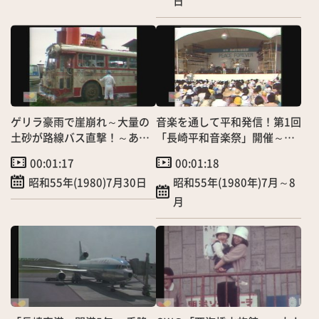
日
ゲリラ豪雨で崖崩れ～大量の
音楽を通して平和発信！第1回
土砂が路線バス直撃！～あわ
「長崎平和音楽祭」開催～被
や大惨事
爆35周年
00:01:17
00:01:18
昭和55年(1980)7月30日
昭和55年(1980年)7月～8
月