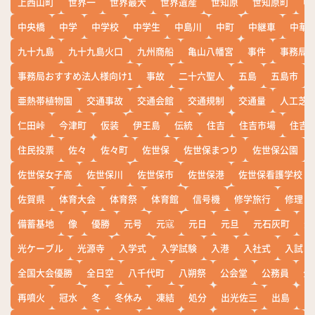
上西山町
世界一
世界最大
世界遺産
世知原
世知原町
中
中央橋
中学
中学校
中学生
中島川
中町
中継車
中華
九十九島
九十九島火口
九州商船
亀山八幡宮
事件
事務局お
事務局おすすめ法人様向け1
事故
二十六聖人
五島
五島市
亜熱帯植物園
交通事故
交通会館
交通規制
交通量
人工芝
仁田峠
今津町
仮装
伊王島
伝統
住吉
住吉市場
住吉
住民投票
佐々
佐々町
佐世保
佐世保まつり
佐世保公園
佐世保女子高
佐世保川
佐世保市
佐世保港
佐世保看護学校
佐賀県
体育大会
体育祭
体育館
信号機
修学旅行
修理
備蓄基地
像
優勝
元号
元寇
元日
元旦
元石灰町
元
光ケーブル
光源寺
入学式
入学試験
入港
入社式
入試
全国大会優勝
全日空
八千代町
八朔祭
公会堂
公務員
公
再噴火
冠水
冬
冬休み
凍結
処分
出光佐三
出島
出