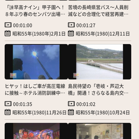
「諫早高ナイン」甲子園へ！
苦境の長崎県営バス〜人員削
８年ぶり春のセンバツ出場決
減などの合理化で経営再建
定
へ
00:01:00
00:01:27
昭和55年(1980年)2月1日
昭和55年(1980)12月11日
ヒヤッ！はしご車が高圧電線
島民待望の「壱岐・芦辺大
に接触～ホテル消防訓練中に
橋」開通！さらなる島内交
ハプニング
流、振興へ
00:01:35
00:01:02
昭和55年(1980)11月26日
昭和55年(1980)10月24日