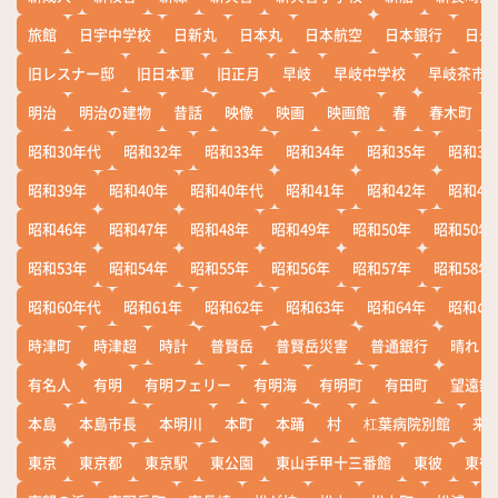
旅館
日宇中学校
日新丸
日本丸
日本航空
日本銀行
日米
旧レスナー邸
旧日本軍
旧正月
早岐
早岐中学校
早岐茶市
明治
明治の建物
昔話
映像
映画
映画館
春
春木町
昭和30年代
昭和32年
昭和33年
昭和34年
昭和35年
昭和36
昭和39年
昭和40年
昭和40年代
昭和41年
昭和42年
昭和43
昭和46年
昭和47年
昭和48年
昭和49年
昭和50年
昭和50年
昭和53年
昭和54年
昭和55年
昭和56年
昭和57年
昭和58年
昭和60年代
昭和61年
昭和62年
昭和63年
昭和64年
昭和の
時津町
時津超
時計
普賢岳
普賢岳災害
普通銀行
晴れ
有名人
有明
有明フェリー
有明海
有明町
有田町
望遠鏡
本島
本島市長
本明川
本町
本踊
村
杠葉病院別館
来
東京
東京都
東京駅
東公園
東山手甲十三番館
東彼
東彼