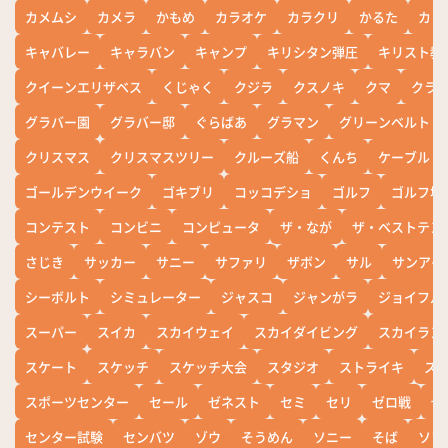
カメムシ
カメラ
かもめ
カラオケ
カラクリ
かるた
カレ
キャバレー
キャラバン
キャンプ
キリシタン弾圧
キリスト教
クイーンエリザベス
くじゃく
クジラ
クスノキ
クマ
クラ
グラバー園
グラバー邸
ぐらばあ
グラマン
グリーンベルト
クリスマス
クリスマスツリー
クルーズ船
くんち
ケーブル
ゴールデンウイーク
ゴキブリ
コッコデショ
ゴルフ
ゴルフ場
コンテスト
コンビニ
コンピュータ
ザ・なが
ザ・ベストテン
さじき
サッカー
サニー
サファリ
ザボン
サル
サンアイ
シーボルト
シミュレーター
ジャスコ
ジャンがラ
ジョイフル
スーパー
スイカ
スカイウェイ
スカイダイビング
スカイラン
スケート
スケッチ
スケッチ大会
スタジオ
ストライキ
ス
スポーツセンター
セール
ゼネスト
セミ
セリ
ゼロ戦
ぜ
センター試験
センバツ
ゾウ
そうめん
ソニー
そば
ソフ