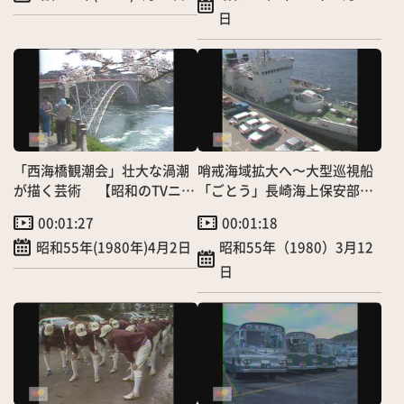
日
「西海橋観潮会」壮大な渦潮
哨戒海域拡大へ〜大型巡視船
が描く芸術 【昭和のTVニュ
「ごとう」長崎海上保安部に
ース】
初配備！
00:01:27
00:01:18
昭和55年(1980年)4月2日
昭和55年（1980）3月12
日