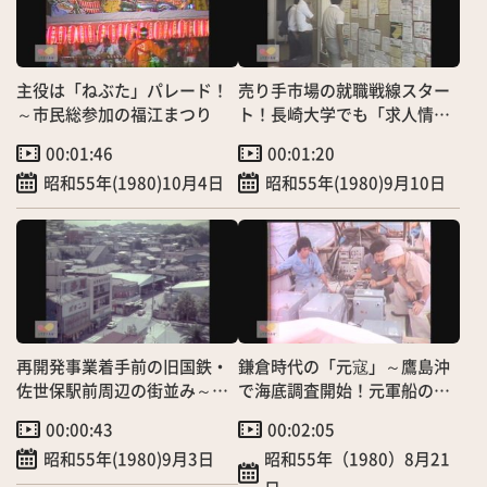
主役は「ねぶた」パレード！
売り手市場の就職戦線スター
～市民総参加の福江まつり
ト！長崎大学でも「求人情報
公開」解禁
00:01:46
00:01:20
昭和55年(1980)10月4日
昭和55年(1980)9月10日
再開発事業着手前の旧国鉄・
鎌倉時代の「元寇」～鷹島沖
佐世保駅前周辺の街並み～記
で海底調査開始！元軍船の遺
憶の中の風景
物は？ 昭和のTVニュース
00:00:43
00:02:05
昭和55年(1980)9月3日
昭和55年（1980）8月21