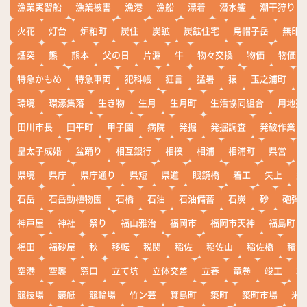
漁業実習船
漁業被害
漁港
漁船
漂着
潜水艦
潮干狩り
火花
灯台
炉粕町
炭住
炭鉱
炭鉱住宅
烏帽子岳
無印
煙突
熊
熊本
父の日
片淵
牛
物々交換
物価
物価高
特急かもめ
特急車両
犯科帳
狂言
猛暑
猿
玉之浦町
環境
環濠集落
生き物
生月
生月町
生活協同組合
用地売
田川市長
田平町
甲子園
病院
発掘
発掘調査
発破作業
皇太子成婚
盆踊り
相互銀行
相撲
相浦
相浦町
県営
県境
県庁
県庁通り
県短
県道
眼鏡橋
着工
矢上
矢
石岳
石岳動植物園
石橋
石油
石油備蓄
石炭
砂
砲弾
神戸屋
神社
祭り
福山雅治
福岡市
福岡市天神
福島町
福田
福砂屋
秋
移転
税関
稲佐
稲佐山
稲佐橋
積雪
空港
空襲
窓口
立て坑
立体交差
立春
竜巻
竣工
端
競技場
競艇
競輪場
竹ン芸
箕島町
築町
築町市場
米