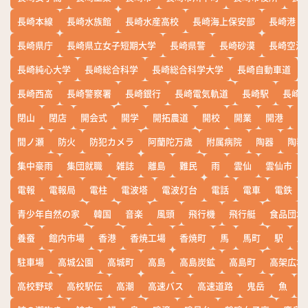
長崎本線
長崎水族館
長崎水産高校
長崎海上保安部
長崎港
長崎県庁
長崎県立女子短期大学
長崎県警
長崎砂漠
長崎空港
長崎純心大学
長崎総合科学
長崎総合科学大学
長崎自動車道
長崎西高
長崎警察署
長崎銀行
長崎電気軌道
長崎駅
長崎
閉山
閉店
開会式
開学
開拓農道
開校
開業
開港
開
間ノ瀬
防火
防犯カメラ
阿蘭陀万歳
附属病院
陶器
陶器
集中豪雨
集団就職
雑誌
離島
難民
雨
雲仙
雲仙市
電報
電報局
電柱
電波塔
電波灯台
電話
電車
電鉄
青少年自然の家
韓国
音楽
風頭
飛行機
飛行艇
食品団地
養蚕
館内市場
香港
香焼工場
香焼町
馬
馬町
駅
駅
駐車場
高城公園
高城町
高島
高島炭鉱
高島町
高架広場
高校野球
高校駅伝
高潮
高速バス
高速道路
鬼岳
魚