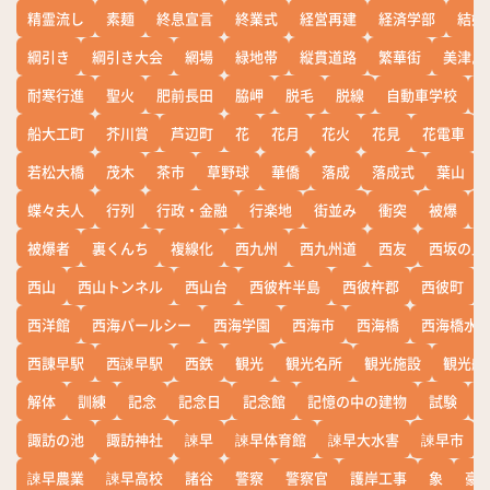
精霊流し
素麺
終息宣言
終業式
経営再建
経済学部
結婚
綱引き
綱引き大会
網場
緑地帯
縦貫道路
繁華街
美津島
耐寒行進
聖火
肥前長田
脇岬
脱毛
脱線
自動車学校
船大工町
芥川賞
芦辺町
花
花月
花火
花見
花電車
若松大橋
茂木
茶市
草野球
華僑
落成
落成式
葉山
蝶々夫人
行列
行政・金融
行楽地
街並み
衝突
被爆
被爆者
裏くんち
複線化
西九州
西九州道
西友
西坂の丘
西山
西山トンネル
西山台
西彼杵半島
西彼杵郡
西彼町
西洋館
西海パールシー
西海学園
西海市
西海橋
西海橋水
西諌早駅
西諫早駅
西鉄
観光
観光名所
観光施設
観光船
解体
訓練
記念
記念日
記念館
記憶の中の建物
試験
諏訪の池
諏訪神社
諫早
諫早体育館
諫早大水害
諫早市
諫早農業
諫早高校
諸谷
警察
警察官
護岸工事
象
豪