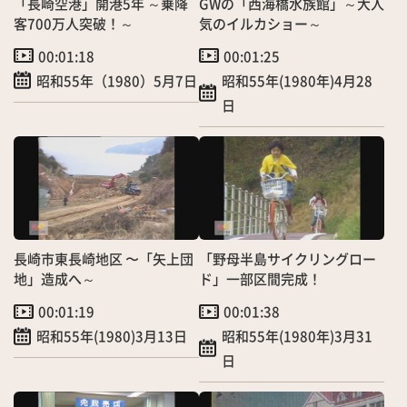
「長崎空港」開港5年 ～乗降
GWの「西海橋水族館」～大人
客700万人突破！～
気のイルカショー～
00:01:18
00:01:25
昭和55年（1980）5月7日
昭和55年(1980年)4月28
日
長崎市東長崎地区 〜「矢上団
「野母半島サイクリングロー
地」造成へ～
ド」一部区間完成！
00:01:19
00:01:38
昭和55年(1980)3月13日
昭和55年(1980年)3月31
日