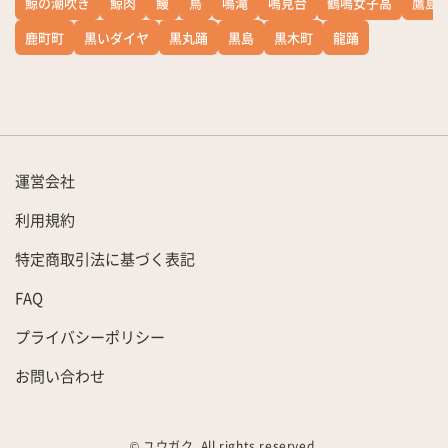
鯨の潮吹き
鯨肉
鰻
鳥
鳴滝
鳴見台
鶴鳴女子高
鷹島
鹿町町
黒いダイヤ
黒丸踊
黒島
黒木町
龍踊
運営会社
利用規約
特定商取引法に基づく表記
FAQ
プライバシーポリシー
お問い合わせ
© ユウガク. All rights reserved.