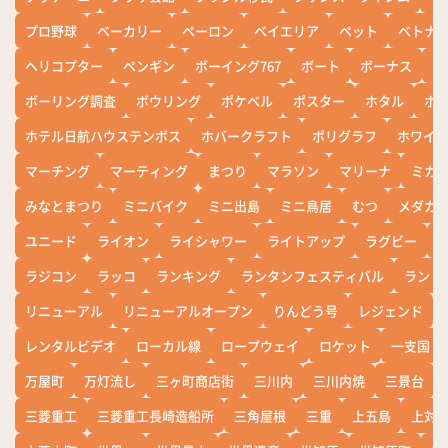
プロ野球
ベーカリー
ペーロン
ベイエリア
ペット
ベトナ
ヘリコプター
ペンギン
ボーイング767
ボート
ボーナス
ホ
ボーリング調査
ボウリング
ポケベル
ポスター
ホタル
ホ
ホテル日航ハウステンボス
ホバークラフト
ポリグラフ
ホワイ
マーチング
マーティング
まつり
マラソン
マリーナ
ミカ
みなとまつり
ミニバイク
ミニ出島
ミニ鳥居
むつ
メダカ
ユニード
ライオン
ライシャワー
ライトアップ
ラグビー
ラジコン
ラッコ
ランキング
ランタンフェスティバル
ランド
リニューアル
リニューアルオープン
りんどう号
レジェンド
レンタルビデオ
ローカル線
ロープウェイ
ロケット
一支国
万屋町
万灯流し
三ヶ町商店街
三川内
三川内焼
三景台
三菱重工
三菱重工長崎造船所
三角屋根
三重
上五島
上対