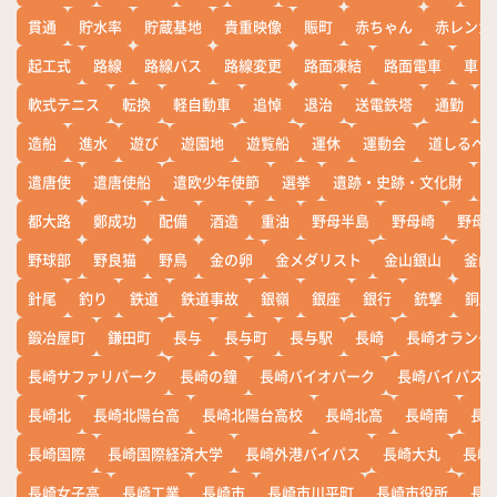
貫通
貯水率
貯蔵基地
貴重映像
賑町
赤ちゃん
赤レンガ
起工式
路線
路線バス
路線変更
路面凍結
路面電車
車
軟式テニス
転換
軽自動車
追悼
退治
送電鉄塔
通勤
造船
進水
遊び
遊園地
遊覧船
運休
運動会
道しるべ
遣唐使
遣唐使船
遣欧少年使節
選挙
遺跡・史跡・文化財
都大路
鄭成功
配備
酒造
重油
野母半島
野母崎
野母
野球部
野良猫
野鳥
金の卵
金メダリスト
金山銀山
釜山
針尾
釣り
鉄道
鉄道事故
銀嶺
銀座
銀行
銃撃
銅座
鍛冶屋町
鎌田町
長与
長与町
長与駅
長崎
長崎オランダ
長崎サファリパーク
長崎の鐘
長崎バイオパーク
長崎バイパス
長崎北
長崎北陽台高
長崎北陽台高校
長崎北高
長崎南
長
長崎国際
長崎国際経済大学
長崎外港バイパス
長崎大丸
長崎
長崎女子高
長崎工業
長崎市
長崎市川平町
長崎市役所
長