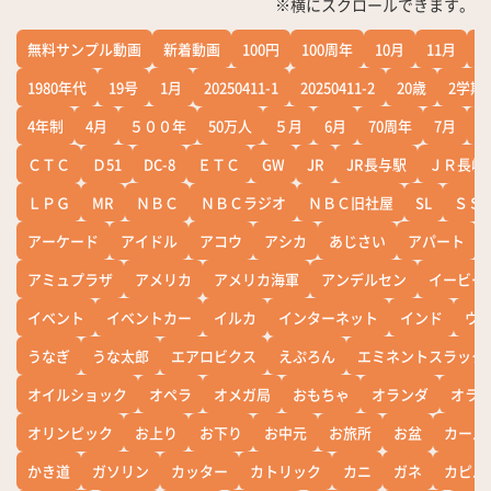
※横にスクロールできます。
無料サンプル動画
新着動画
100円
100周年
10月
11月
1
1980年代
19号
1月
20250411-1
20250411-2
20歳
2学期
4年制
4月
５００年
50万人
５月
6月
70周年
7月
ＣＴＣ
Ｄ51
DC-8
ＥＴＣ
GW
JR
JR長与駅
ＪＲ長崎
ＬＰＧ
MR
ＮＢＣ
ＮＢＣラジオ
ＮＢＣ旧社屋
SL
ＳＳ
アーケード
アイドル
アコウ
アシカ
あじさい
アパート
アミュプラザ
アメリカ
アメリカ海軍
アンデルセン
イービー
イベント
イベントカー
イルカ
インターネット
インド
ウ
うなぎ
うな太郎
エアロビクス
えぷろん
エミネントスラック
オイルショック
オペラ
オメガ局
おもちゃ
オランダ
オラ
オリンピック
お上り
お下り
お中元
お旅所
お盆
カール
かき道
ガソリン
カッター
カトリック
カニ
ガネ
カピバ