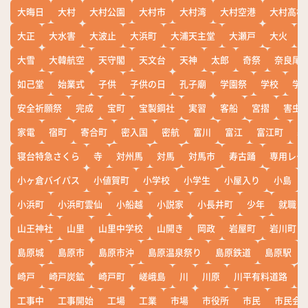
大晦日
大村
大村公園
大村市
大村湾
大村空港
大村高校
大正
大水害
大波止
大浜町
大浦天主堂
大瀬戸
大火
大雪
大韓航空
天守閣
天文台
天神
太郎
奇祭
奈良尾
如己堂
始業式
子供
子供の日
孔子廟
学園祭
学校
学
安全祈願祭
完成
宝町
宝製鋼社
実習
客船
宮摺
害虫
家電
宿町
寄合町
密入国
密航
富川
富江
富江町
寒
寝台特急さくら
寺
対州馬
対馬
対馬市
寿古踊
専用レー
小ヶ倉バイパス
小値賀町
小学校
小学生
小屋入り
小島
小浜町
小浜町雲仙
小船越
小説家
小長井町
少年
就職
山王神社
山里
山里中学校
山開き
岡政
岩屋町
岩川町
島原城
島原市
島原市沖
島原温泉祭り
島原鉄道
島原駅
崎戸
崎戸炭鉱
崎戸町
嵯峨島
川
川原
川平有料道路
工事中
工事開始
工場
工業
市場
市役所
市民
市民会