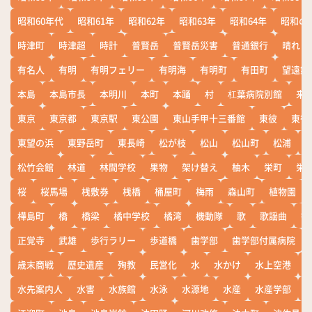
昭和60年代
昭和61年
昭和62年
昭和63年
昭和64年
昭和の
時津町
時津超
時計
普賢岳
普賢岳災害
普通銀行
晴れ
有名人
有明
有明フェリー
有明海
有明町
有田町
望遠鏡
本島
本島市長
本明川
本町
本踊
村
杠葉病院別館
来
東京
東京都
東京駅
東公園
東山手甲十三番館
東彼
東彼
東望の浜
東野岳町
東長崎
松が枝
松山
松山町
松浦
松竹会館
林道
林間学校
果物
架け替え
柚木
栄町
栄
桜
桜馬場
桟敷券
桟橋
桶屋町
梅雨
森山町
植物園
樺島町
橋
橋梁
橘中学校
橘湾
機動隊
歌
歌謡曲
歓
正覚寺
武雄
歩行ラリー
歩道橋
歯学部
歯学部付属病院
歳末商戦
歴史遺産
殉教
民営化
水
水かけ
水上空港
水先案内人
水害
水族館
水泳
水源地
水産
水産学部