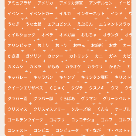
アミュプラザ
アメリカ
アメリカ海軍
アンデルセン
イービー
イベント
イベントカー
イルカ
インターネット
インド
ウ
うなぎ
うな太郎
エアロビクス
えぷろん
エミネントスラック
オイルショック
オペラ
オメガ局
おもちゃ
オランダ
オラ
オリンピック
お上り
お下り
お中元
お旅所
お盆
カール
かき道
ガソリン
カッター
カトリック
カニ
ガネ
カピバ
カメムシ
カメラ
かもめ
カラオケ
カラクリ
かるた
カレ
キャバレー
キャラバン
キャンプ
キリシタン弾圧
キリスト教
クイーンエリザベス
くじゃく
クジラ
クスノキ
クマ
クラ
グラバー園
グラバー邸
ぐらばあ
グラマン
グリーンベルト
クリスマス
クリスマスツリー
クルーズ船
くんち
ケーブル
ゴールデンウイーク
ゴキブリ
コッコデショ
ゴルフ
ゴルフ場
コンテスト
コンビニ
コンピュータ
ザ・なが
ザ・ベストテン