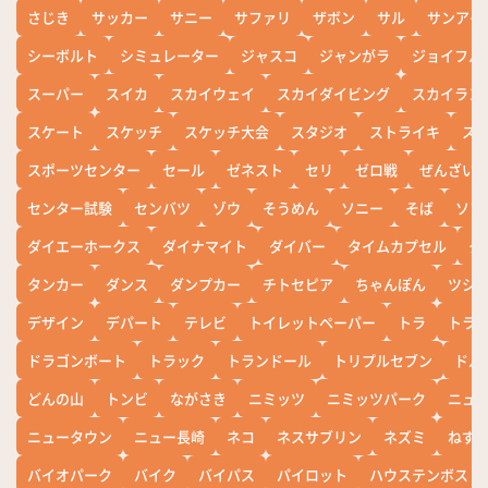
さじき
サッカー
サニー
サファリ
ザボン
サル
サンアイ
シーボルト
シミュレーター
ジャスコ
ジャンがラ
ジョイフル
スーパー
スイカ
スカイウェイ
スカイダイビング
スカイラン
スケート
スケッチ
スケッチ大会
スタジオ
ストライキ
ス
スポーツセンター
セール
ゼネスト
セリ
ゼロ戦
ぜんざい
センター試験
センバツ
ゾウ
そうめん
ソニー
そば
ソフ
ダイエーホークス
ダイナマイト
ダイバー
タイムカプセル
タ
タンカー
ダンス
ダンプカー
チトセピア
ちゃんぽん
ツシ
デザイン
デパート
テレビ
トイレットペーパー
トラ
トラ
ドラゴンボート
トラック
トランドール
トリプルセブン
ドル
どんの山
トンビ
ながさき
ニミッツ
ニミッツパーク
ニュ
ニュータウン
ニュー長崎
ネコ
ネスサブリン
ネズミ
ねず
バイオパーク
バイク
バイパス
パイロット
ハウステンボス