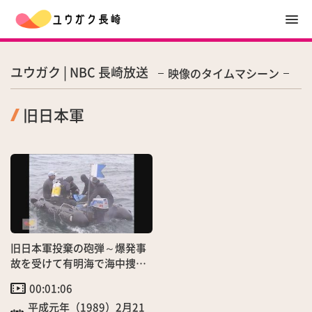
ユウガク | NBC 長崎放送
映像のタイムマシーン
旧日本軍
旧日本軍投棄の砲弾～爆発事
故を受けて有明海で海中捜
索 自衛隊ダイバー出動！
00:01:06
平成元年（1989）2月21