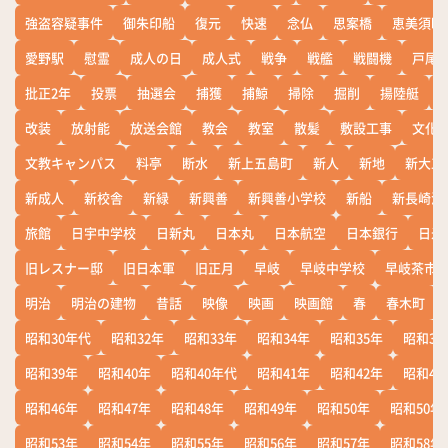
強盗容疑事件
御朱印船
復元
快速
念仏
思案橋
恵美須町
愛野駅
慰霊
成人の日
成人式
戦争
戦艦
戦闘機
戸尾
批正2年
投票
抽選会
捕獲
捕鯨
掃除
掘削
揚陸艇
改装
放射能
放送会館
教会
教室
散髪
敷設工事
文化
文教キャンパス
料亭
断水
新上五島町
新人
新地
新大工
新成人
新校舎
新緑
新興善
新興善小学校
新船
新長崎漁
旅館
日宇中学校
日新丸
日本丸
日本航空
日本銀行
日米
旧レスナー邸
旧日本軍
旧正月
早岐
早岐中学校
早岐茶市
明治
明治の建物
昔話
映像
映画
映画館
春
春木町
昭和30年代
昭和32年
昭和33年
昭和34年
昭和35年
昭和36
昭和39年
昭和40年
昭和40年代
昭和41年
昭和42年
昭和43
昭和46年
昭和47年
昭和48年
昭和49年
昭和50年
昭和50年
昭和53年
昭和54年
昭和55年
昭和56年
昭和57年
昭和58年