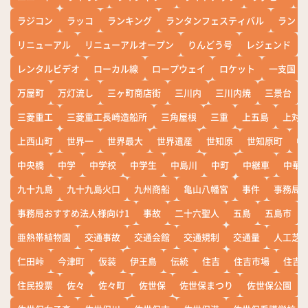
ラジコン
ラッコ
ランキング
ランタンフェスティバル
ランド
リニューアル
リニューアルオープン
りんどう号
レジェンド
レンタルビデオ
ローカル線
ロープウェイ
ロケット
一支国
万屋町
万灯流し
三ヶ町商店街
三川内
三川内焼
三景台
三菱重工
三菱重工長崎造船所
三角屋根
三重
上五島
上対
上西山町
世界一
世界最大
世界遺産
世知原
世知原町
中
中央橋
中学
中学校
中学生
中島川
中町
中継車
中華
九十九島
九十九島火口
九州商船
亀山八幡宮
事件
事務局お
事務局おすすめ法人様向け1
事故
二十六聖人
五島
五島市
亜熱帯植物園
交通事故
交通会館
交通規制
交通量
人工芝
仁田峠
今津町
仮装
伊王島
伝統
住吉
住吉市場
住吉
住民投票
佐々
佐々町
佐世保
佐世保まつり
佐世保公園