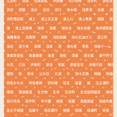
江迎町
池島
池島炭鉱
沖田踊
河川改修
油木町
波佐見
洗切
洞窟
活水
活況
流行
浄水場
浅茅湾
浜屋
浜屋
浜町商店街
浦上
浦上天主堂
浦上川
浦上車庫
浦頭
浩宮
海
海上自衛隊
海岸
海星
海水浴
海水浴場
海洋掘削船
海難事故
消費税
消防
消防訓練
液化石油ガス
深江町
淵
渓谷
渡り鳥
渦潮
温泉
港
湯の里
準急
溶岩ドーム
漁業実習船
漁業被害
漁港
漁船
漂着
潜水艦
潮干狩り
火花
灯台
炉粕町
炭住
炭鉱
炭鉱住宅
烏帽子岳
無印
煙突
熊
熊本
父の日
片淵
牛
物々交換
物価
物価高
特急かもめ
特急車両
犯科帳
狂言
猛暑
猿
玉之浦町
環境
環濠集落
生き物
生月
生月町
生活協同組合
用地売
田川市長
田平町
甲子園
病院
発掘
発掘調査
発破作業
皇太子成婚
盆踊り
相互銀行
相撲
相浦
相浦町
県営