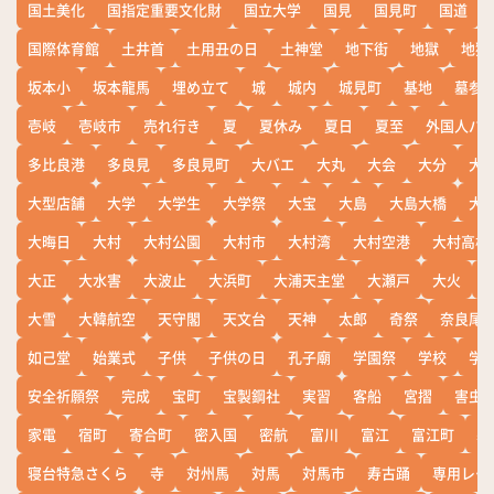
国土美化
国指定重要文化財
国立大学
国見
国見町
国道
国際体育館
土井首
土用丑の日
土神堂
地下街
地獄
地獄
坂本小
坂本龍馬
埋め立て
城
城内
城見町
基地
墓参
壱岐
壱岐市
売れ行き
夏
夏休み
夏日
夏至
外国人バ
多比良港
多良見
多良見町
大バエ
大丸
大会
大分
大
大型店舗
大学
大学生
大学祭
大宝
大島
大島大橋
大
大晦日
大村
大村公園
大村市
大村湾
大村空港
大村高校
大正
大水害
大波止
大浜町
大浦天主堂
大瀬戸
大火
大雪
大韓航空
天守閣
天文台
天神
太郎
奇祭
奈良尾
如己堂
始業式
子供
子供の日
孔子廟
学園祭
学校
学
安全祈願祭
完成
宝町
宝製鋼社
実習
客船
宮摺
害虫
家電
宿町
寄合町
密入国
密航
富川
富江
富江町
寒
寝台特急さくら
寺
対州馬
対馬
対馬市
寿古踊
専用レー