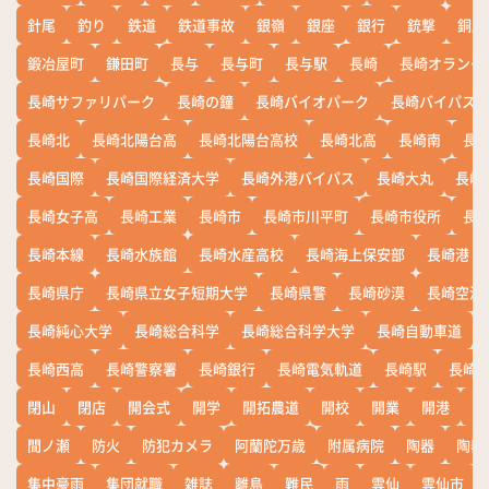
針尾
釣り
鉄道
鉄道事故
銀嶺
銀座
銀行
銃撃
銅座
鍛冶屋町
鎌田町
長与
長与町
長与駅
長崎
長崎オランダ
長崎サファリパーク
長崎の鐘
長崎バイオパーク
長崎バイパス
長崎北
長崎北陽台高
長崎北陽台高校
長崎北高
長崎南
長
長崎国際
長崎国際経済大学
長崎外港バイパス
長崎大丸
長崎
長崎女子高
長崎工業
長崎市
長崎市川平町
長崎市役所
長
長崎本線
長崎水族館
長崎水産高校
長崎海上保安部
長崎港
長崎県庁
長崎県立女子短期大学
長崎県警
長崎砂漠
長崎空港
長崎純心大学
長崎総合科学
長崎総合科学大学
長崎自動車道
長崎西高
長崎警察署
長崎銀行
長崎電気軌道
長崎駅
長崎
閉山
閉店
開会式
開学
開拓農道
開校
開業
開港
開
間ノ瀬
防火
防犯カメラ
阿蘭陀万歳
附属病院
陶器
陶器
集中豪雨
集団就職
雑誌
離島
難民
雨
雲仙
雲仙市