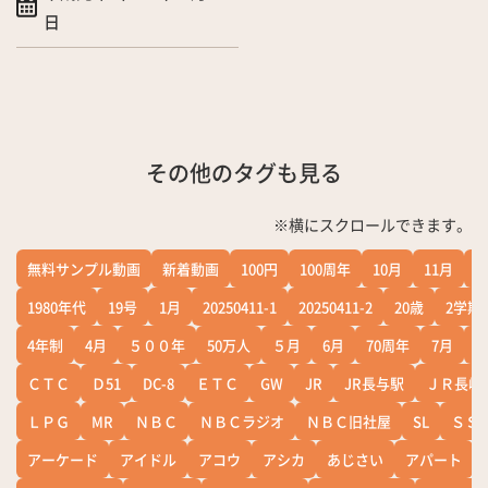
日
その他のタグも見る
※横にスクロールできます。
無料サンプル動画
新着動画
100円
100周年
10月
11月
1
1980年代
19号
1月
20250411-1
20250411-2
20歳
2学期
4年制
4月
５００年
50万人
５月
6月
70周年
7月
ＣＴＣ
Ｄ51
DC-8
ＥＴＣ
GW
JR
JR長与駅
ＪＲ長崎
ＬＰＧ
MR
ＮＢＣ
ＮＢＣラジオ
ＮＢＣ旧社屋
SL
ＳＳ
アーケード
アイドル
アコウ
アシカ
あじさい
アパート