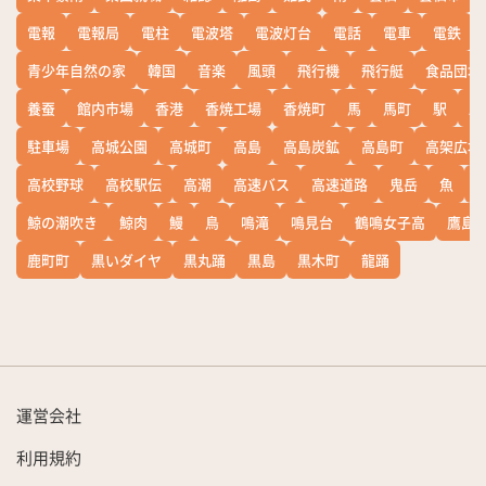
電報
電報局
電柱
電波塔
電波灯台
電話
電車
電鉄
青少年自然の家
韓国
音楽
風頭
飛行機
飛行艇
食品団地
養蚕
館内市場
香港
香焼工場
香焼町
馬
馬町
駅
駅
駐車場
高城公園
高城町
高島
高島炭鉱
高島町
高架広場
高校野球
高校駅伝
高潮
高速バス
高速道路
鬼岳
魚
鯨の潮吹き
鯨肉
鰻
鳥
鳴滝
鳴見台
鶴鳴女子高
鷹島
鹿町町
黒いダイヤ
黒丸踊
黒島
黒木町
龍踊
運営会社
利用規約