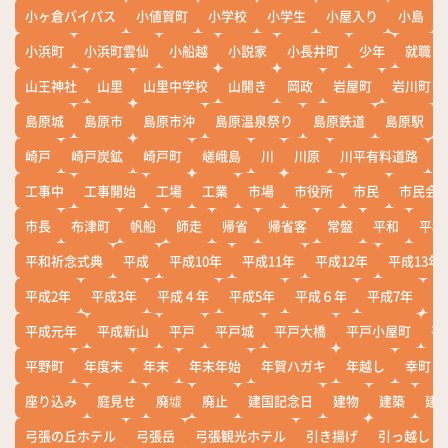
小ヶ倉バイパス
小値賀町
小学校
小学生
小屋入り
小島
小浜町
小浜町雲仙
小船越
小説家
小長井町
少年
就職
山王神社
山里
山里中学校
山開き
岡政
岩屋町
岩川町
島原城
島原市
島原市沖
島原温泉祭り
島原鉄道
島原駅
崎戸
崎戸炭鉱
崎戸町
嵯峨島
川
川原
川平有料道路
工事中
工事開始
工場
工業
市場
市役所
市民
市民会
市長
布津町
帆船
師走
帰省
帰省客
常盤
平和
平和
平和祈念式典
平成
平成10年
平成11年
平成12年
平成13年
平成2年
平成3年
平成４年
平成5年
平成６年
平成7年
平
平成元年
平成新山
平戸
平戸城
平戸大橋
平戸小屋町
平
平野町
年度末
年末
年末年始
年賀ハガキ
年越し
幸町
座り込み
庭見せ
廃墟
廃止
建国記念日
建物
建築
建
弓張の丘ホテル
弓張岳
弓張観光ホテル
引き揚げ
引っ越し