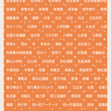
佐世保女子高
佐世保川
佐世保市
佐世保港
佐世保看護学校
佐賀県
体育大会
体育祭
体育館
信号機
修学旅行
修理
備蓄基地
像
優勝
元号
元寇
元日
元旦
元石灰町
元
光ケーブル
光源寺
入学式
入学試験
入港
入社式
入試
全国大会優勝
全日空
八千代町
八朔祭
公会堂
公務員
公
再噴火
冠水
冬
冬休み
凍結
処分
出光佐三
出島
出
列車集中制御装置
初セリ
初売り
初詣
利用者
労働組合
勝山小学校
北九州
北村西望
北松浦郡
北高来郡
十八
十
千綿渓谷
半導体
卒業
卒業式
南串山
南島原市
南松浦郡
博多
博覧会
原の辻遺跡
原子力船
原潜
原爆
参拝
友
取り締まり
取り締まりカメラ
取締り
口之津
台風
台風19
名古屋
咸臨丸
唐八景
商工会議所
商店街
商戦
商業施設
噴煙
四ケ町
四ヶ町アーケード
四ヶ町商店街
団地
図書館