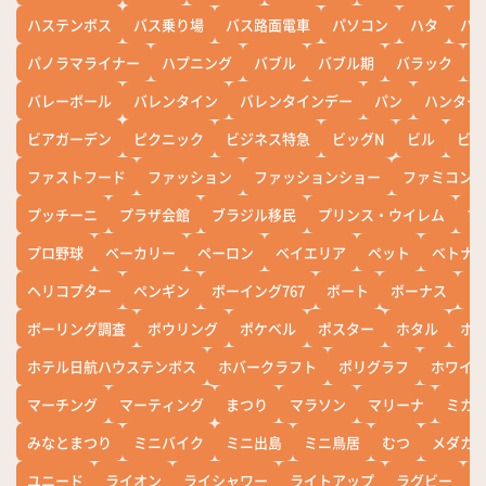
ハステンボス
バス乗り場
バス路面電車
パソコン
ハタ
ハ
パノラマライナー
ハプニング
バブル
バブル期
バラック
バレーボール
バレンタイン
バレンタインデー
パン
ハンター
ビアガーデン
ピクニック
ビジネス特急
ビッグN
ビル
ビワ
ファストフード
ファッション
ファッションショー
ファミコン
プッチーニ
プラザ会館
ブラジル移民
プリンス・ウイレム
ブ
プロ野球
ベーカリー
ペーロン
ベイエリア
ペット
ベトナ
ヘリコプター
ペンギン
ボーイング767
ボート
ボーナス
ホ
ボーリング調査
ボウリング
ポケベル
ポスター
ホタル
ホ
ホテル日航ハウステンボス
ホバークラフト
ポリグラフ
ホワイ
マーチング
マーティング
まつり
マラソン
マリーナ
ミカ
みなとまつり
ミニバイク
ミニ出島
ミニ鳥居
むつ
メダカ
ユニード
ライオン
ライシャワー
ライトアップ
ラグビー