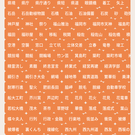
県境
県庁
県庁通り
県短
県道
眼鏡橋
着工
矢上
矢
石岳
石岳動植物園
石橋
石油
石油備蓄
石炭
砂
砲弾
神戸屋
神社
祭り
福山雅治
福岡市
福岡市天神
福島町
福田
福砂屋
秋
移転
税関
稲佐
稲佐山
稲佐橋
積雪
空港
空襲
窓口
立て坑
立体交差
立春
竜巻
竣工
端
競技場
競艇
競輪場
竹ン芸
箕島町
築町
築町市場
米
精霊流し
素麺
終息宣言
終業式
経営再建
経済学部
結婚
綱引き
綱引き大会
網場
緑地帯
縦貫道路
繁華街
美津島
耐寒行進
聖火
肥前長田
脇岬
脱毛
脱線
自動車学校
船大工町
芥川賞
芦辺町
花
花月
花火
花見
花電車
若松大橋
茂木
茶市
草野球
華僑
落成
落成式
葉山
蝶々夫人
行列
行政・金融
行楽地
街並み
衝突
被爆
被爆者
裏くんち
複線化
西九州
西九州道
西友
西坂の丘