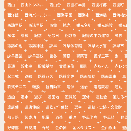
西山
西山トンネル
西山台
西彼杵半島
西彼杵郡
西彼町
西洋館
西海パールシー
西海学園
西海市
西海橋
西海橋水
西諌早駅
西諫早駅
西鉄
観光
観光名所
観光施設
観光船
解体
訓練
記念
記念日
記念館
記憶の中の建物
試験
諏訪の池
諏訪神社
諫早
諫早体育館
諫早大水害
諫早市
諫早農業
諫早高校
諸谷
警察
警察官
護岸工事
象
豪
貫通
貯水率
貯蔵基地
貴重映像
賑町
赤ちゃん
赤レンガ
起工式
路線
路線バス
路線変更
路面凍結
路面電車
車
軟式テニス
転換
軽自動車
追悼
退治
送電鉄塔
通勤
造船
進水
遊び
遊園地
遊覧船
運休
運動会
道しるべ
遣唐使
遣唐使船
遣欧少年使節
選挙
遺跡・史跡・文化財
都大路
鄭成功
配備
酒造
重油
野母半島
野母崎
野母
野球部
野良猫
野鳥
金の卵
金メダリスト
金山銀山
釜山