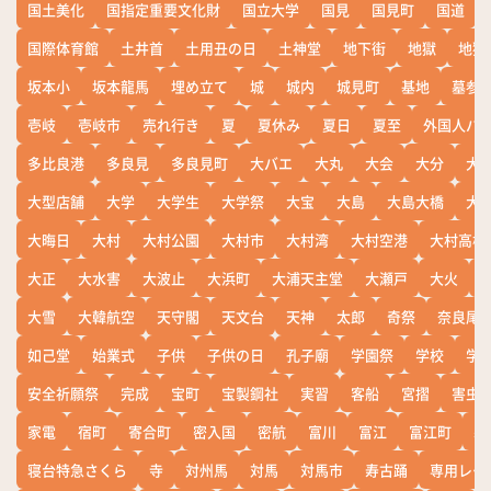
国土美化
国指定重要文化財
国立大学
国見
国見町
国道
国際体育館
土井首
土用丑の日
土神堂
地下街
地獄
地獄
坂本小
坂本龍馬
埋め立て
城
城内
城見町
基地
墓参
壱岐
壱岐市
売れ行き
夏
夏休み
夏日
夏至
外国人バ
多比良港
多良見
多良見町
大バエ
大丸
大会
大分
大
大型店舗
大学
大学生
大学祭
大宝
大島
大島大橋
大
大晦日
大村
大村公園
大村市
大村湾
大村空港
大村高校
大正
大水害
大波止
大浜町
大浦天主堂
大瀬戸
大火
大雪
大韓航空
天守閣
天文台
天神
太郎
奇祭
奈良尾
如己堂
始業式
子供
子供の日
孔子廟
学園祭
学校
学
安全祈願祭
完成
宝町
宝製鋼社
実習
客船
宮摺
害虫
家電
宿町
寄合町
密入国
密航
富川
富江
富江町
寒
寝台特急さくら
寺
対州馬
対馬
対馬市
寿古踊
専用レー