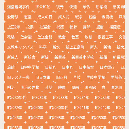
強盗容疑事件
御朱印船
復元
快速
念仏
思案橋
恵美須町
愛野駅
慰霊
成人の日
成人式
戦争
戦艦
戦闘機
戸尾
批正2年
投票
抽選会
捕獲
捕鯨
掃除
掘削
揚陸艇
改装
放射能
放送会館
教会
教室
散髪
敷設工事
文化
文教キャンパス
料亭
断水
新上五島町
新人
新地
新大工
新成人
新校舎
新緑
新興善
新興善小学校
新船
新長崎漁
旅館
日宇中学校
日新丸
日本丸
日本航空
日本銀行
日米
旧レスナー邸
旧日本軍
旧正月
早岐
早岐中学校
早岐茶市
明治
明治の建物
昔話
映像
映画
映画館
春
春木町
昭和30年代
昭和32年
昭和33年
昭和34年
昭和35年
昭和36
昭和39年
昭和40年
昭和40年代
昭和41年
昭和42年
昭和43
昭和46年
昭和47年
昭和48年
昭和49年
昭和50年
昭和50年
昭和53年
昭和54年
昭和55年
昭和56年
昭和57年
昭和58年