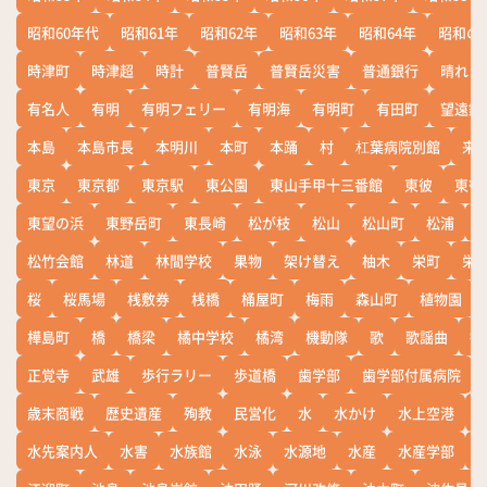
昭和60年代
昭和61年
昭和62年
昭和63年
昭和64年
昭和の
時津町
時津超
時計
普賢岳
普賢岳災害
普通銀行
晴れ
有名人
有明
有明フェリー
有明海
有明町
有田町
望遠鏡
本島
本島市長
本明川
本町
本踊
村
杠葉病院別館
来
東京
東京都
東京駅
東公園
東山手甲十三番館
東彼
東彼
東望の浜
東野岳町
東長崎
松が枝
松山
松山町
松浦
松竹会館
林道
林間学校
果物
架け替え
柚木
栄町
栄
桜
桜馬場
桟敷券
桟橋
桶屋町
梅雨
森山町
植物園
樺島町
橋
橋梁
橘中学校
橘湾
機動隊
歌
歌謡曲
歓
正覚寺
武雄
歩行ラリー
歩道橋
歯学部
歯学部付属病院
歳末商戦
歴史遺産
殉教
民営化
水
水かけ
水上空港
水先案内人
水害
水族館
水泳
水源地
水産
水産学部