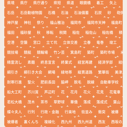
県境
県庁
県庁通り
県短
県道
眼鏡橋
着工
矢上
矢
石岳
石岳動植物園
石橋
石油
石油備蓄
石炭
砂
砲弾
神戸屋
神社
祭り
福山雅治
福岡市
福岡市天神
福島町
福田
福砂屋
秋
移転
税関
稲佐
稲佐山
稲佐橋
積雪
空港
空襲
窓口
立て坑
立体交差
立春
竜巻
竣工
端
競技場
競艇
競輪場
竹ン芸
箕島町
築町
築町市場
米
精霊流し
素麺
終息宣言
終業式
経営再建
経済学部
結婚
綱引き
綱引き大会
網場
緑地帯
縦貫道路
繁華街
美津島
耐寒行進
聖火
肥前長田
脇岬
脱毛
脱線
自動車学校
船大工町
芥川賞
芦辺町
花
花月
花火
花見
花電車
若松大橋
茂木
茶市
草野球
華僑
落成
落成式
葉山
蝶々夫人
行列
行政・金融
行楽地
街並み
衝突
被爆
被爆者
裏くんち
複線化
西九州
西九州道
西友
西坂の丘