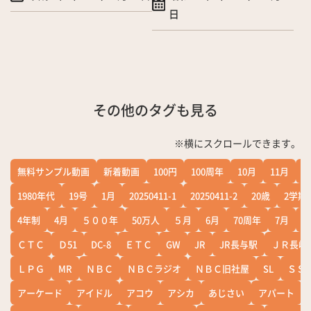
日
その他のタグも見る
※横にスクロールできます。
無料サンプル動画
新着動画
100円
100周年
10月
11月
1
1980年代
19号
1月
20250411-1
20250411-2
20歳
2学期
4年制
4月
５００年
50万人
５月
6月
70周年
7月
ＣＴＣ
Ｄ51
DC-8
ＥＴＣ
GW
JR
JR長与駅
ＪＲ長崎
ＬＰＧ
MR
ＮＢＣ
ＮＢＣラジオ
ＮＢＣ旧社屋
SL
ＳＳ
アーケード
アイドル
アコウ
アシカ
あじさい
アパート