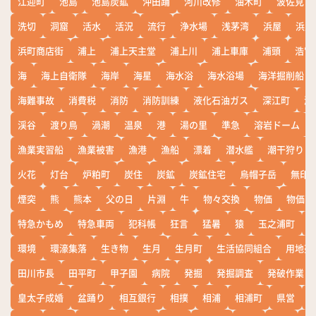
江迎町
池島
池島炭鉱
沖田踊
河川改修
油木町
波佐見
洗切
洞窟
活水
活況
流行
浄水場
浅茅湾
浜屋
浜屋
浜町商店街
浦上
浦上天主堂
浦上川
浦上車庫
浦頭
浩宮
海
海上自衛隊
海岸
海星
海水浴
海水浴場
海洋掘削船
海難事故
消費税
消防
消防訓練
液化石油ガス
深江町
淵
渓谷
渡り鳥
渦潮
温泉
港
湯の里
準急
溶岩ドーム
漁業実習船
漁業被害
漁港
漁船
漂着
潜水艦
潮干狩り
火花
灯台
炉粕町
炭住
炭鉱
炭鉱住宅
烏帽子岳
無印
煙突
熊
熊本
父の日
片淵
牛
物々交換
物価
物価高
特急かもめ
特急車両
犯科帳
狂言
猛暑
猿
玉之浦町
環境
環濠集落
生き物
生月
生月町
生活協同組合
用地売
田川市長
田平町
甲子園
病院
発掘
発掘調査
発破作業
皇太子成婚
盆踊り
相互銀行
相撲
相浦
相浦町
県営