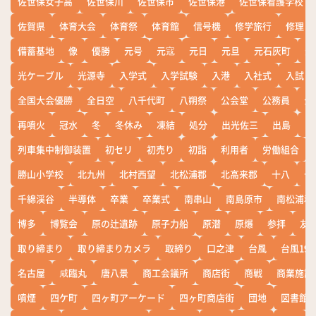
佐世保女子高
佐世保川
佐世保市
佐世保港
佐世保看護学校
佐賀県
体育大会
体育祭
体育館
信号機
修学旅行
修理
備蓄基地
像
優勝
元号
元寇
元日
元旦
元石灰町
元
光ケーブル
光源寺
入学式
入学試験
入港
入社式
入試
全国大会優勝
全日空
八千代町
八朔祭
公会堂
公務員
公
再噴火
冠水
冬
冬休み
凍結
処分
出光佐三
出島
出
列車集中制御装置
初セリ
初売り
初詣
利用者
労働組合
勝山小学校
北九州
北村西望
北松浦郡
北高来郡
十八
十
千綿渓谷
半導体
卒業
卒業式
南串山
南島原市
南松浦郡
博多
博覧会
原の辻遺跡
原子力船
原潜
原爆
参拝
友
取り締まり
取り締まりカメラ
取締り
口之津
台風
台風19
名古屋
咸臨丸
唐八景
商工会議所
商店街
商戦
商業施設
噴煙
四ケ町
四ヶ町アーケード
四ヶ町商店街
団地
図書館