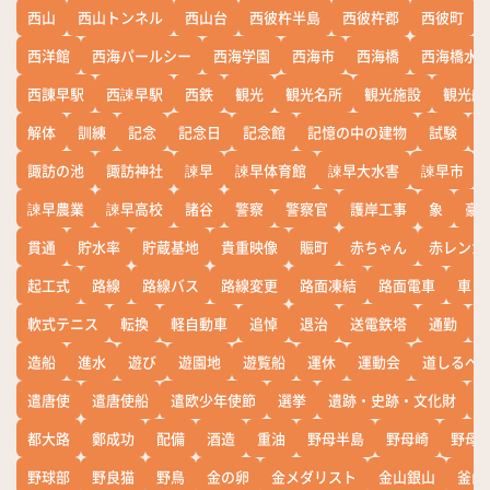
西山
西山トンネル
西山台
西彼杵半島
西彼杵郡
西彼町
西洋館
西海パールシー
西海学園
西海市
西海橋
西海橋水
西諌早駅
西諫早駅
西鉄
観光
観光名所
観光施設
観光船
解体
訓練
記念
記念日
記念館
記憶の中の建物
試験
諏訪の池
諏訪神社
諫早
諫早体育館
諫早大水害
諫早市
諫早農業
諫早高校
諸谷
警察
警察官
護岸工事
象
豪
貫通
貯水率
貯蔵基地
貴重映像
賑町
赤ちゃん
赤レンガ
起工式
路線
路線バス
路線変更
路面凍結
路面電車
車
軟式テニス
転換
軽自動車
追悼
退治
送電鉄塔
通勤
造船
進水
遊び
遊園地
遊覧船
運休
運動会
道しるべ
遣唐使
遣唐使船
遣欧少年使節
選挙
遺跡・史跡・文化財
都大路
鄭成功
配備
酒造
重油
野母半島
野母崎
野母
野球部
野良猫
野鳥
金の卵
金メダリスト
金山銀山
釜山