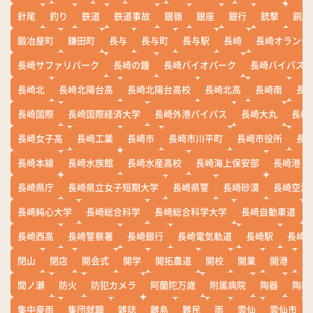
針尾
釣り
鉄道
鉄道事故
銀嶺
銀座
銀行
銃撃
銅座
鍛冶屋町
鎌田町
長与
長与町
長与駅
長崎
長崎オランダ
長崎サファリパーク
長崎の鐘
長崎バイオパーク
長崎バイパス
長崎北
長崎北陽台高
長崎北陽台高校
長崎北高
長崎南
長
長崎国際
長崎国際経済大学
長崎外港バイパス
長崎大丸
長崎
長崎女子高
長崎工業
長崎市
長崎市川平町
長崎市役所
長
長崎本線
長崎水族館
長崎水産高校
長崎海上保安部
長崎港
長崎県庁
長崎県立女子短期大学
長崎県警
長崎砂漠
長崎空港
長崎純心大学
長崎総合科学
長崎総合科学大学
長崎自動車道
長崎西高
長崎警察署
長崎銀行
長崎電気軌道
長崎駅
長崎
閉山
閉店
開会式
開学
開拓農道
開校
開業
開港
開
間ノ瀬
防火
防犯カメラ
阿蘭陀万歳
附属病院
陶器
陶器
集中豪雨
集団就職
雑誌
離島
難民
雨
雲仙
雲仙市