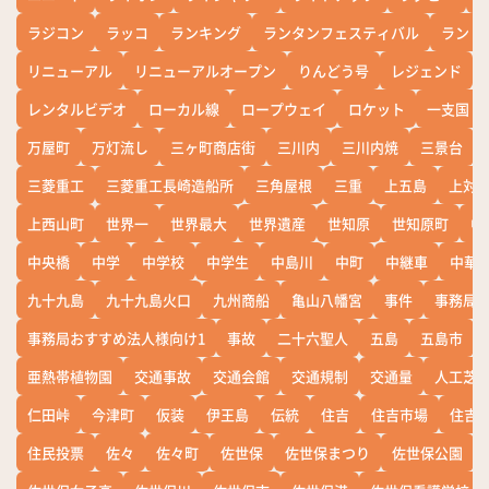
ラジコン
ラッコ
ランキング
ランタンフェスティバル
ランド
リニューアル
リニューアルオープン
りんどう号
レジェンド
レンタルビデオ
ローカル線
ロープウェイ
ロケット
一支国
万屋町
万灯流し
三ヶ町商店街
三川内
三川内焼
三景台
三菱重工
三菱重工長崎造船所
三角屋根
三重
上五島
上対
上西山町
世界一
世界最大
世界遺産
世知原
世知原町
中
中央橋
中学
中学校
中学生
中島川
中町
中継車
中華
九十九島
九十九島火口
九州商船
亀山八幡宮
事件
事務局お
事務局おすすめ法人様向け1
事故
二十六聖人
五島
五島市
亜熱帯植物園
交通事故
交通会館
交通規制
交通量
人工芝
仁田峠
今津町
仮装
伊王島
伝統
住吉
住吉市場
住吉
住民投票
佐々
佐々町
佐世保
佐世保まつり
佐世保公園