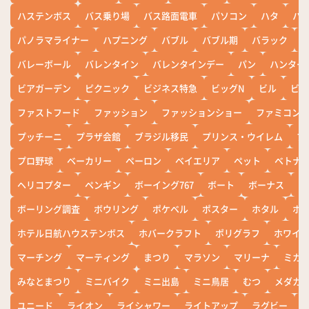
ハステンボス
バス乗り場
バス路面電車
パソコン
ハタ
ハ
パノラマライナー
ハプニング
バブル
バブル期
バラック
バレーボール
バレンタイン
バレンタインデー
パン
ハンター
ビアガーデン
ピクニック
ビジネス特急
ビッグN
ビル
ビワ
ファストフード
ファッション
ファッションショー
ファミコン
プッチーニ
プラザ会館
ブラジル移民
プリンス・ウイレム
ブ
プロ野球
ベーカリー
ペーロン
ベイエリア
ペット
ベトナ
ヘリコプター
ペンギン
ボーイング767
ボート
ボーナス
ホ
ボーリング調査
ボウリング
ポケベル
ポスター
ホタル
ホ
ホテル日航ハウステンボス
ホバークラフト
ポリグラフ
ホワイ
マーチング
マーティング
まつり
マラソン
マリーナ
ミカ
みなとまつり
ミニバイク
ミニ出島
ミニ鳥居
むつ
メダカ
ユニード
ライオン
ライシャワー
ライトアップ
ラグビー