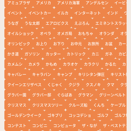
アミュプラザ
アメリカ
アメリカ海軍
アンデルセン
イービー
イベント
イベントカー
イルカ
インターネット
インド
ウ
うなぎ
うな太郎
エアロビクス
えぷろん
エミネントスラック
オイルショック
オペラ
オメガ局
おもちゃ
オランダ
オラ
オリンピック
お上り
お下り
お中元
お旅所
お盆
カール
かき道
ガソリン
カッター
カトリック
カニ
ガネ
カピバ
カメムシ
カメラ
かもめ
カラオケ
カラクリ
かるた
カレ
キャバレー
キャラバン
キャンプ
キリシタン弾圧
キリスト教
クイーンエリザベス
くじゃく
クジラ
クスノキ
クマ
クラ
グラバー園
グラバー邸
ぐらばあ
グラマン
グリーンベルト
クリスマス
クリスマスツリー
クルーズ船
くんち
ケーブル
ゴールデンウイーク
ゴキブリ
コッコデショ
ゴルフ
ゴルフ場
コンテスト
コンビニ
コンピュータ
ザ・なが
ザ・ベストテン