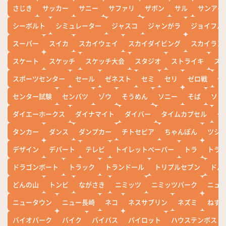
さじき
サッカー
サニー
サファリ
ザボン
サル
サンアイ
シーボルト
シミュレーター
ジャスコ
ジャンがラ
ジョイフル
スーパー
スイカ
スカイウェイ
スカイダイビング
スカイラン
スケート
スケッチ
スケッチ大会
スタジオ
ストライキ
ス
スポーツセンター
セール
ゼネスト
セミ
セリ
ゼロ戦
ぜ
センター試験
センバツ
ゾウ
そうめん
ソニー
そば
ソフ
ダイエーホークス
ダイナマイト
ダイバー
タイムカプセル
タ
タンカー
ダンス
ダンプカー
チトセピア
ちゃんぽん
ツシ
デザイン
デパート
テレビ
トイレットペーパー
トラ
トラ
ドラゴンボート
トラック
トランドール
トリプルセブン
ドル
どんの山
トンビ
ながさき
ニミッツ
ニミッツパーク
ニュ
ニュータウン
ニュー長崎
ネコ
ネスサブリン
ネズミ
ねず
バイオパーク
バイク
バイパス
パイロット
ハウステンボス