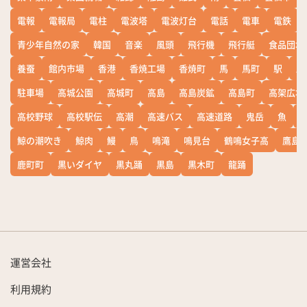
電報
電報局
電柱
電波塔
電波灯台
電話
電車
電鉄
青少年自然の家
韓国
音楽
風頭
飛行機
飛行艇
食品団地
養蚕
館内市場
香港
香焼工場
香焼町
馬
馬町
駅
駅
駐車場
高城公園
高城町
高島
高島炭鉱
高島町
高架広場
高校野球
高校駅伝
高潮
高速バス
高速道路
鬼岳
魚
鯨の潮吹き
鯨肉
鰻
鳥
鳴滝
鳴見台
鶴鳴女子高
鷹島
鹿町町
黒いダイヤ
黒丸踊
黒島
黒木町
龍踊
運営会社
利用規約