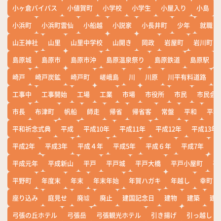
小ヶ倉バイパス
小値賀町
小学校
小学生
小屋入り
小島
小浜町
小浜町雲仙
小船越
小説家
小長井町
少年
就職
山王神社
山里
山里中学校
山開き
岡政
岩屋町
岩川町
島原城
島原市
島原市沖
島原温泉祭り
島原鉄道
島原駅
崎戸
崎戸炭鉱
崎戸町
嵯峨島
川
川原
川平有料道路
工事中
工事開始
工場
工業
市場
市役所
市民
市民会
市長
布津町
帆船
師走
帰省
帰省客
常盤
平和
平和
平和祈念式典
平成
平成10年
平成11年
平成12年
平成13年
平成2年
平成3年
平成４年
平成5年
平成６年
平成7年
平
平成元年
平成新山
平戸
平戸城
平戸大橋
平戸小屋町
平
平野町
年度末
年末
年末年始
年賀ハガキ
年越し
幸町
座り込み
庭見せ
廃墟
廃止
建国記念日
建物
建築
建
弓張の丘ホテル
弓張岳
弓張観光ホテル
引き揚げ
引っ越し