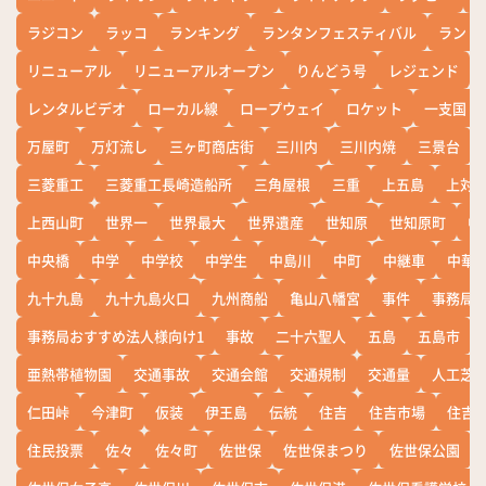
ラジコン
ラッコ
ランキング
ランタンフェスティバル
ランド
リニューアル
リニューアルオープン
りんどう号
レジェンド
レンタルビデオ
ローカル線
ロープウェイ
ロケット
一支国
万屋町
万灯流し
三ヶ町商店街
三川内
三川内焼
三景台
三菱重工
三菱重工長崎造船所
三角屋根
三重
上五島
上対
上西山町
世界一
世界最大
世界遺産
世知原
世知原町
中
中央橋
中学
中学校
中学生
中島川
中町
中継車
中華
九十九島
九十九島火口
九州商船
亀山八幡宮
事件
事務局お
事務局おすすめ法人様向け1
事故
二十六聖人
五島
五島市
亜熱帯植物園
交通事故
交通会館
交通規制
交通量
人工芝
仁田峠
今津町
仮装
伊王島
伝統
住吉
住吉市場
住吉
住民投票
佐々
佐々町
佐世保
佐世保まつり
佐世保公園