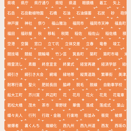
県境
県庁
県庁通り
県短
県道
眼鏡橋
着工
矢上
矢
石岳
石岳動植物園
石橋
石油
石油備蓄
石炭
砂
砲弾
神戸屋
神社
祭り
福山雅治
福岡市
福岡市天神
福島町
福田
福砂屋
秋
移転
税関
稲佐
稲佐山
稲佐橋
積雪
空港
空襲
窓口
立て坑
立体交差
立春
竜巻
竣工
端
競技場
競艇
競輪場
竹ン芸
箕島町
築町
築町市場
米
精霊流し
素麺
終息宣言
終業式
経営再建
経済学部
結婚
綱引き
綱引き大会
網場
緑地帯
縦貫道路
繁華街
美津島
耐寒行進
聖火
肥前長田
脇岬
脱毛
脱線
自動車学校
船大工町
芥川賞
芦辺町
花
花月
花火
花見
花電車
若松大橋
茂木
茶市
草野球
華僑
落成
落成式
葉山
蝶々夫人
行列
行政・金融
行楽地
街並み
衝突
被爆
被爆者
裏くんち
複線化
西九州
西九州道
西友
西坂の丘