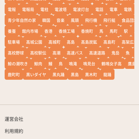
電報
電報局
電柱
電波塔
電波灯台
電話
電車
電鉄
青少年自然の家
韓国
音楽
風頭
飛行機
飛行艇
食品団地
養蚕
館内市場
香港
香焼工場
香焼町
馬
馬町
駅
駅
駐車場
高城公園
高城町
高島
高島炭鉱
高島町
高架広場
高校野球
高校駅伝
高潮
高速バス
高速道路
鬼岳
魚
鯨の潮吹き
鯨肉
鰻
鳥
鳴滝
鳴見台
鶴鳴女子高
鷹島
鹿町町
黒いダイヤ
黒丸踊
黒島
黒木町
龍踊
運営会社
利用規約