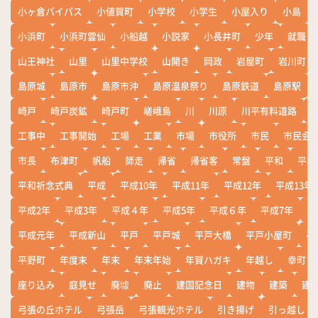
小ヶ倉バイパス
小値賀町
小学校
小学生
小屋入り
小島
小浜町
小浜町雲仙
小船越
小説家
小長井町
少年
就職
山王神社
山里
山里中学校
山開き
岡政
岩屋町
岩川町
島原城
島原市
島原市沖
島原温泉祭り
島原鉄道
島原駅
崎戸
崎戸炭鉱
崎戸町
嵯峨島
川
川原
川平有料道路
工事中
工事開始
工場
工業
市場
市役所
市民
市民会
市長
布津町
帆船
師走
帰省
帰省客
常盤
平和
平和
平和祈念式典
平成
平成10年
平成11年
平成12年
平成13年
平成2年
平成3年
平成４年
平成5年
平成６年
平成7年
平
平成元年
平成新山
平戸
平戸城
平戸大橋
平戸小屋町
平
平野町
年度末
年末
年末年始
年賀ハガキ
年越し
幸町
座り込み
庭見せ
廃墟
廃止
建国記念日
建物
建築
建
弓張の丘ホテル
弓張岳
弓張観光ホテル
引き揚げ
引っ越し