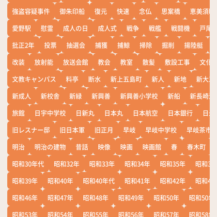
強盗容疑事件
御朱印船
復元
快速
念仏
思案橋
恵美須町
愛野駅
慰霊
成人の日
成人式
戦争
戦艦
戦闘機
戸尾
批正2年
投票
抽選会
捕獲
捕鯨
掃除
掘削
揚陸艇
改装
放射能
放送会館
教会
教室
散髪
敷設工事
文化
文教キャンパス
料亭
断水
新上五島町
新人
新地
新大工
新成人
新校舎
新緑
新興善
新興善小学校
新船
新長崎漁
旅館
日宇中学校
日新丸
日本丸
日本航空
日本銀行
日米
旧レスナー邸
旧日本軍
旧正月
早岐
早岐中学校
早岐茶市
明治
明治の建物
昔話
映像
映画
映画館
春
春木町
昭和30年代
昭和32年
昭和33年
昭和34年
昭和35年
昭和36
昭和39年
昭和40年
昭和40年代
昭和41年
昭和42年
昭和43
昭和46年
昭和47年
昭和48年
昭和49年
昭和50年
昭和50年
昭和53年
昭和54年
昭和55年
昭和56年
昭和57年
昭和58年