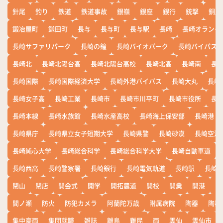
針尾
釣り
鉄道
鉄道事故
銀嶺
銀座
銀行
銃撃
銅座
鍛冶屋町
鎌田町
長与
長与町
長与駅
長崎
長崎オランダ
長崎サファリパーク
長崎の鐘
長崎バイオパーク
長崎バイパス
長崎北
長崎北陽台高
長崎北陽台高校
長崎北高
長崎南
長
長崎国際
長崎国際経済大学
長崎外港バイパス
長崎大丸
長崎
長崎女子高
長崎工業
長崎市
長崎市川平町
長崎市役所
長
長崎本線
長崎水族館
長崎水産高校
長崎海上保安部
長崎港
長崎県庁
長崎県立女子短期大学
長崎県警
長崎砂漠
長崎空港
長崎純心大学
長崎総合科学
長崎総合科学大学
長崎自動車道
長崎西高
長崎警察署
長崎銀行
長崎電気軌道
長崎駅
長崎
閉山
閉店
開会式
開学
開拓農道
開校
開業
開港
開
間ノ瀬
防火
防犯カメラ
阿蘭陀万歳
附属病院
陶器
陶器
集中豪雨
集団就職
雑誌
離島
難民
雨
雲仙
雲仙市