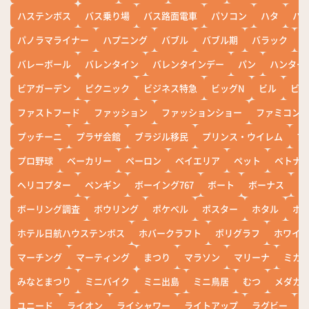
ハステンボス
バス乗り場
バス路面電車
パソコン
ハタ
ハ
パノラマライナー
ハプニング
バブル
バブル期
バラック
バレーボール
バレンタイン
バレンタインデー
パン
ハンター
ビアガーデン
ピクニック
ビジネス特急
ビッグN
ビル
ビワ
ファストフード
ファッション
ファッションショー
ファミコン
プッチーニ
プラザ会館
ブラジル移民
プリンス・ウイレム
ブ
プロ野球
ベーカリー
ペーロン
ベイエリア
ペット
ベトナ
ヘリコプター
ペンギン
ボーイング767
ボート
ボーナス
ホ
ボーリング調査
ボウリング
ポケベル
ポスター
ホタル
ホ
ホテル日航ハウステンボス
ホバークラフト
ポリグラフ
ホワイ
マーチング
マーティング
まつり
マラソン
マリーナ
ミカ
みなとまつり
ミニバイク
ミニ出島
ミニ鳥居
むつ
メダカ
ユニード
ライオン
ライシャワー
ライトアップ
ラグビー