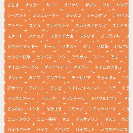
さじき
サッカー
サニー
サファリ
ザボン
サル
サンアイ
シーボルト
シミュレーター
ジャスコ
ジャンがラ
ジョイフル
スーパー
スイカ
スカイウェイ
スカイダイビング
スカイラン
スケート
スケッチ
スケッチ大会
スタジオ
ストライキ
ス
スポーツセンター
セール
ゼネスト
セリ
ゼロ戦
ぜんざい
センター試験
センバツ
ゾウ
そうめん
ソニー
そば
ソフ
ダイエーホークス
ダイナマイト
ダイバー
タイムカプセル
タ
タンカー
ダンス
ダンプカー
チトセピア
ちゃんぽん
ツシ
デザイン
デパート
テレビ
トイレットペーパー
トラ
トラ
ドラゴンボート
トラック
トランドール
トリプルセブン
ドル
どんの山
トンビ
ながさき
ニミッツ
ニミッツパーク
ニュ
ニュータウン
ニュー長崎
ネコ
ネスサブリン
ネズミ
ねず
バイオパーク
バイク
バイパス
パイロット
ハウステンボス