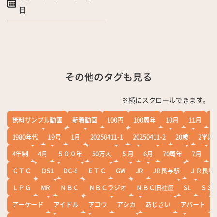
日
その他のタグも見る
※横にスクロールできます。
無料サンプル動画
新着動画
100円
100周年
10月
11月
1
1980年代
19号
1月
20250411-1
20250411-2
20歳
2学期
4年制
4月
５００年
50万人
５月
6月
70周年
7月
ＣＴＣ
Ｄ51
DC-8
ＥＴＣ
GW
JR
JR長与駅
ＪＲ長崎
ＬＰＧ
MR
ＮＢＣ
ＮＢＣラジオ
ＮＢＣ旧社屋
SL
ＳＳ
アーケード
アイドル
アコウ
アシカ
あじさい
アパート