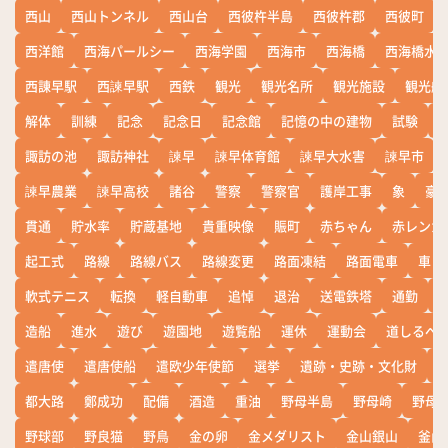
西山
西山トンネル
西山台
西彼杵半島
西彼杵郡
西彼町
西洋館
西海パールシー
西海学園
西海市
西海橋
西海橋水
西諌早駅
西諫早駅
西鉄
観光
観光名所
観光施設
観光船
解体
訓練
記念
記念日
記念館
記憶の中の建物
試験
諏訪の池
諏訪神社
諫早
諫早体育館
諫早大水害
諫早市
諫早農業
諫早高校
諸谷
警察
警察官
護岸工事
象
豪
貫通
貯水率
貯蔵基地
貴重映像
賑町
赤ちゃん
赤レンガ
起工式
路線
路線バス
路線変更
路面凍結
路面電車
車
軟式テニス
転換
軽自動車
追悼
退治
送電鉄塔
通勤
造船
進水
遊び
遊園地
遊覧船
運休
運動会
道しるべ
遣唐使
遣唐使船
遣欧少年使節
選挙
遺跡・史跡・文化財
都大路
鄭成功
配備
酒造
重油
野母半島
野母崎
野母
野球部
野良猫
野鳥
金の卵
金メダリスト
金山銀山
釜山