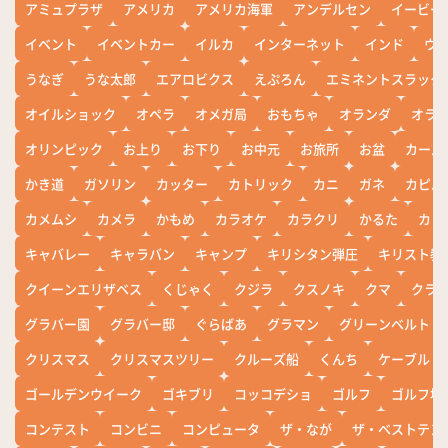
アミュプラザ
アメリカ
アメリカ海軍
アンデルセン
イービー
イベント
イベントカー
イルカ
インターネット
インド
ウ
うなぎ
うな太郎
エアロビクス
えぷろん
エミネントスラック
オイルショック
オペラ
オメガ局
おもちゃ
オランダ
オラ
オリンピック
お上り
お下り
お中元
お旅所
お盆
カール
かき道
ガソリン
カッター
カトリック
カニ
ガネ
カピバ
カメムシ
カメラ
かもめ
カラオケ
カラクリ
かるた
カレ
キャバレー
キャラバン
キャンプ
キリシタン弾圧
キリスト教
クイーンエリザベス
くじゃく
クジラ
クスノキ
クマ
クラ
グラバー園
グラバー邸
ぐらばあ
グラマン
グリーンベルト
クリスマス
クリスマスツリー
クルーズ船
くんち
ケーブル
ゴールデンウイーク
ゴキブリ
コッコデショ
ゴルフ
ゴルフ場
コンテスト
コンビニ
コンピュータ
ザ・なが
ザ・ベストテン