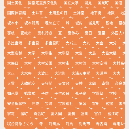
国土美化
国指定重要文化財
国立大学
国見
国見町
国道
国際体育館
土井首
土用丑の日
土神堂
地下街
地獄
地獄
坂本小
坂本龍馬
埋め立て
城
城内
城見町
基地
墓参
壱岐
壱岐市
売れ行き
夏
夏休み
夏日
夏至
外国人バ
多比良港
多良見
多良見町
大バエ
大丸
大会
大分
大
大型店舗
大学
大学生
大学祭
大宝
大島
大島大橋
大
大晦日
大村
大村公園
大村市
大村湾
大村空港
大村高校
大正
大水害
大波止
大浜町
大浦天主堂
大瀬戸
大火
大雪
大韓航空
天守閣
天文台
天神
太郎
奇祭
奈良尾
如己堂
始業式
子供
子供の日
孔子廟
学園祭
学校
学
安全祈願祭
完成
宝町
宝製鋼社
実習
客船
宮摺
害虫
家電
宿町
寄合町
密入国
密航
富川
富江
富江町
寒
寝台特急さくら
寺
対州馬
対馬
対馬市
寿古踊
専用レー