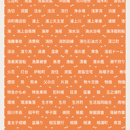
江迎町
池島
池島炭鉱
沖田踊
河川改修
油木町
波佐見
洗切
洞窟
活水
活況
流行
浄水場
浅茅湾
浜屋
浜屋
浜町商店街
浦上
浦上天主堂
浦上川
浦上車庫
浦頭
浩宮
海
海上自衛隊
海岸
海星
海水浴
海水浴場
海洋掘削船
海難事故
消費税
消防
消防訓練
液化石油ガス
深江町
淵
渓谷
渡り鳥
渦潮
温泉
港
湯の里
準急
溶岩ドーム
漁業実習船
漁業被害
漁港
漁船
漂着
潜水艦
潮干狩り
火花
灯台
炉粕町
炭住
炭鉱
炭鉱住宅
烏帽子岳
無印
煙突
熊
熊本
父の日
片淵
牛
物々交換
物価
物価高
特急かもめ
特急車両
犯科帳
狂言
猛暑
猿
玉之浦町
環境
環濠集落
生き物
生月
生月町
生活協同組合
用地売
田川市長
田平町
甲子園
病院
発掘
発掘調査
発破作業
皇太子成婚
盆踊り
相互銀行
相撲
相浦
相浦町
県営