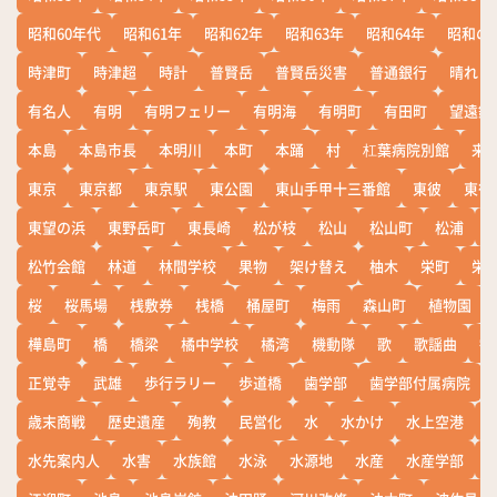
昭和60年代
昭和61年
昭和62年
昭和63年
昭和64年
昭和の
時津町
時津超
時計
普賢岳
普賢岳災害
普通銀行
晴れ
有名人
有明
有明フェリー
有明海
有明町
有田町
望遠鏡
本島
本島市長
本明川
本町
本踊
村
杠葉病院別館
来
東京
東京都
東京駅
東公園
東山手甲十三番館
東彼
東彼
東望の浜
東野岳町
東長崎
松が枝
松山
松山町
松浦
松竹会館
林道
林間学校
果物
架け替え
柚木
栄町
栄
桜
桜馬場
桟敷券
桟橋
桶屋町
梅雨
森山町
植物園
樺島町
橋
橋梁
橘中学校
橘湾
機動隊
歌
歌謡曲
歓
正覚寺
武雄
歩行ラリー
歩道橋
歯学部
歯学部付属病院
歳末商戦
歴史遺産
殉教
民営化
水
水かけ
水上空港
水先案内人
水害
水族館
水泳
水源地
水産
水産学部