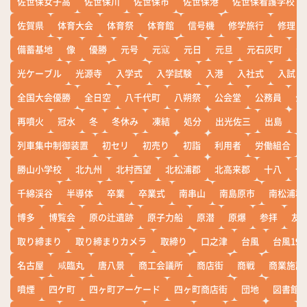
佐世保女子高
佐世保川
佐世保市
佐世保港
佐世保看護学校
佐賀県
体育大会
体育祭
体育館
信号機
修学旅行
修理
備蓄基地
像
優勝
元号
元寇
元日
元旦
元石灰町
元
光ケーブル
光源寺
入学式
入学試験
入港
入社式
入試
全国大会優勝
全日空
八千代町
八朔祭
公会堂
公務員
公
再噴火
冠水
冬
冬休み
凍結
処分
出光佐三
出島
出
列車集中制御装置
初セリ
初売り
初詣
利用者
労働組合
勝山小学校
北九州
北村西望
北松浦郡
北高来郡
十八
十
千綿渓谷
半導体
卒業
卒業式
南串山
南島原市
南松浦郡
博多
博覧会
原の辻遺跡
原子力船
原潜
原爆
参拝
友
取り締まり
取り締まりカメラ
取締り
口之津
台風
台風19
名古屋
咸臨丸
唐八景
商工会議所
商店街
商戦
商業施設
噴煙
四ケ町
四ヶ町アーケード
四ヶ町商店街
団地
図書館