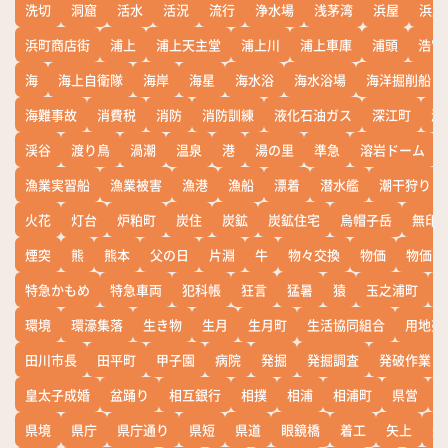
洗切
洞窟
活水
活況
流行
浄水場
浅茅湾
浜屋
浜屋
浜町商店街
浦上
浦上天主堂
浦上川
浦上車庫
浦頭
浩宮
海
海上自衛隊
海岸
海星
海水浴
海水浴場
海洋掘削船
海難事故
消費税
消防
消防訓練
液化石油ガス
深江町
淵
渓谷
渡り鳥
渦潮
温泉
港
湯の里
準急
溶岩ドーム
漁業実習船
漁業被害
漁港
漁船
漂着
潜水艦
潮干狩り
火花
灯台
炉粕町
炭住
炭鉱
炭鉱住宅
烏帽子岳
無印
煙突
熊
熊本
父の日
片淵
牛
物々交換
物価
物価高
特急かもめ
特急車両
犯科帳
狂言
猛暑
猿
玉之浦町
環境
環濠集落
生き物
生月
生月町
生活協同組合
用地売
田川市長
田平町
甲子園
病院
発掘
発掘調査
発破作業
皇太子成婚
盆踊り
相互銀行
相撲
相浦
相浦町
県営
県境
県庁
県庁通り
県短
県道
眼鏡橋
着工
矢上
矢