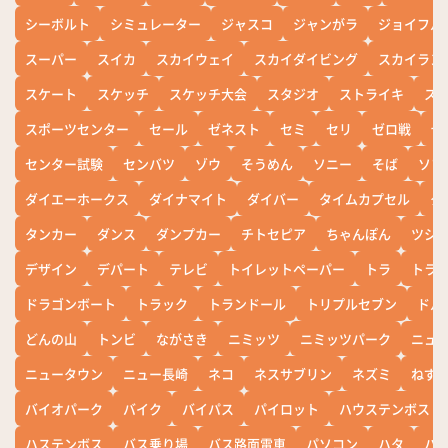
シーボルト
シミュレーター
ジャスコ
ジャンがラ
ジョイフル
スーパー
スイカ
スカイウェイ
スカイダイビング
スカイラン
スケート
スケッチ
スケッチ大会
スタジオ
ストライキ
ス
スポーツセンター
セール
ゼネスト
セミ
セリ
ゼロ戦
ぜ
センター試験
センバツ
ゾウ
そうめん
ソニー
そば
ソフ
ダイエーホークス
ダイナマイト
ダイバー
タイムカプセル
タ
タンカー
ダンス
ダンプカー
チトセピア
ちゃんぽん
ツシ
デザイン
デパート
テレビ
トイレットペーパー
トラ
トラ
ドラゴンボート
トラック
トランドール
トリプルセブン
ドル
どんの山
トンビ
ながさき
ニミッツ
ニミッツパーク
ニュ
ニュータウン
ニュー長崎
ネコ
ネスサブリン
ネズミ
ねず
バイオパーク
バイク
バイパス
パイロット
ハウステンボス
ハステンボス
バス乗り場
バス路面電車
パソコン
ハタ
ハ