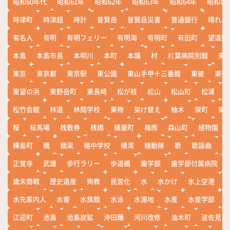
昭和60年代
昭和61年
昭和62年
昭和63年
昭和64年
昭和の
時津町
時津超
時計
普賢岳
普賢岳災害
普通銀行
晴れ
有名人
有明
有明フェリー
有明海
有明町
有田町
望遠鏡
本島
本島市長
本明川
本町
本踊
村
杠葉病院別館
来
東京
東京都
東京駅
東公園
東山手甲十三番館
東彼
東彼
東望の浜
東野岳町
東長崎
松が枝
松山
松山町
松浦
松竹会館
林道
林間学校
果物
架け替え
柚木
栄町
栄
桜
桜馬場
桟敷券
桟橋
桶屋町
梅雨
森山町
植物園
樺島町
橋
橋梁
橘中学校
橘湾
機動隊
歌
歌謡曲
歓
正覚寺
武雄
歩行ラリー
歩道橋
歯学部
歯学部付属病院
歳末商戦
歴史遺産
殉教
民営化
水
水かけ
水上空港
水先案内人
水害
水族館
水泳
水源地
水産
水産学部
江迎町
池島
池島炭鉱
沖田踊
河川改修
油木町
波佐見