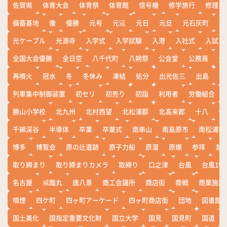
佐賀県
体育大会
体育祭
体育館
信号機
修学旅行
修理
備蓄基地
像
優勝
元号
元寇
元日
元旦
元石灰町
元
光ケーブル
光源寺
入学式
入学試験
入港
入社式
入試
全国大会優勝
全日空
八千代町
八朔祭
公会堂
公務員
公
再噴火
冠水
冬
冬休み
凍結
処分
出光佐三
出島
出
列車集中制御装置
初セリ
初売り
初詣
利用者
労働組合
勝山小学校
北九州
北村西望
北松浦郡
北高来郡
十八
十
千綿渓谷
半導体
卒業
卒業式
南串山
南島原市
南松浦郡
博多
博覧会
原の辻遺跡
原子力船
原潜
原爆
参拝
友
取り締まり
取り締まりカメラ
取締り
口之津
台風
台風19
名古屋
咸臨丸
唐八景
商工会議所
商店街
商戦
商業施設
噴煙
四ケ町
四ヶ町アーケード
四ヶ町商店街
団地
図書館
国土美化
国指定重要文化財
国立大学
国見
国見町
国道