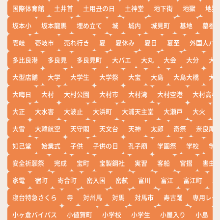
国際体育館
土井首
土用丑の日
土神堂
地下街
地獄
地獄
坂本小
坂本龍馬
埋め立て
城
城内
城見町
基地
墓参
壱岐
壱岐市
売れ行き
夏
夏休み
夏日
夏至
外国人バ
多比良港
多良見
多良見町
大バエ
大丸
大会
大分
大
大型店舗
大学
大学生
大学祭
大宝
大島
大島大橋
大
大晦日
大村
大村公園
大村市
大村湾
大村空港
大村高校
大正
大水害
大波止
大浜町
大浦天主堂
大瀬戸
大火
大雪
大韓航空
天守閣
天文台
天神
太郎
奇祭
奈良尾
如己堂
始業式
子供
子供の日
孔子廟
学園祭
学校
学
安全祈願祭
完成
宝町
宝製鋼社
実習
客船
宮摺
害虫
家電
宿町
寄合町
密入国
密航
富川
富江
富江町
寒
寝台特急さくら
寺
対州馬
対馬
対馬市
寿古踊
専用レー
小ヶ倉バイパス
小値賀町
小学校
小学生
小屋入り
小島