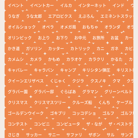
イベント
イベントカー
イルカ
インターネット
インド
ウ
うなぎ
うな太郎
エアロビクス
えぷろん
エミネントスラック
オイルショック
オペラ
オメガ局
おもちゃ
オランダ
オラ
オリンピック
お上り
お下り
お中元
お旅所
お盆
カール
かき道
ガソリン
カッター
カトリック
カニ
ガネ
カピバ
カメムシ
カメラ
かもめ
カラオケ
カラクリ
かるた
カレ
キャバレー
キャラバン
キャンプ
キリシタン弾圧
キリスト教
クイーンエリザベス
くじゃく
クジラ
クスノキ
クマ
クラ
グラバー園
グラバー邸
ぐらばあ
グラマン
グリーンベルト
クリスマス
クリスマスツリー
クルーズ船
くんち
ケーブル
ゴールデンウイーク
ゴキブリ
コッコデショ
ゴルフ
ゴルフ場
コンテスト
コンビニ
コンピュータ
ザ・なが
ザ・ベストテン
さじき
サッカー
サニー
サファリ
ザボン
サル
サンアイ