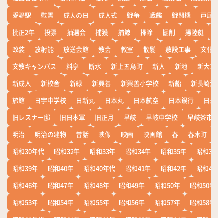
愛野駅
慰霊
成人の日
成人式
戦争
戦艦
戦闘機
戸尾
批正2年
投票
抽選会
捕獲
捕鯨
掃除
掘削
揚陸艇
改装
放射能
放送会館
教会
教室
散髪
敷設工事
文化
文教キャンパス
料亭
断水
新上五島町
新人
新地
新大工
新成人
新校舎
新緑
新興善
新興善小学校
新船
新長崎漁
旅館
日宇中学校
日新丸
日本丸
日本航空
日本銀行
日米
旧レスナー邸
旧日本軍
旧正月
早岐
早岐中学校
早岐茶市
明治
明治の建物
昔話
映像
映画
映画館
春
春木町
昭和30年代
昭和32年
昭和33年
昭和34年
昭和35年
昭和36
昭和39年
昭和40年
昭和40年代
昭和41年
昭和42年
昭和43
昭和46年
昭和47年
昭和48年
昭和49年
昭和50年
昭和50年
昭和53年
昭和54年
昭和55年
昭和56年
昭和57年
昭和58年