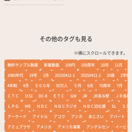
その他のタグも見る
※横にスクロールできます。
無料サンプル動画
新着動画
100円
100周年
10月
11月
1
1980年代
19号
1月
20250411-1
20250411-2
20歳
2学期
4年制
4月
５００年
50万人
５月
6月
70周年
7月
ＣＴＣ
Ｄ51
DC-8
ＥＴＣ
GW
JR
JR長与駅
ＪＲ長崎
ＬＰＧ
MR
ＮＢＣ
ＮＢＣラジオ
ＮＢＣ旧社屋
SL
ＳＳ
アーケード
アイドル
アコウ
アシカ
あじさい
アパート
アミュプラザ
アメリカ
アメリカ海軍
アンデルセン
イービー