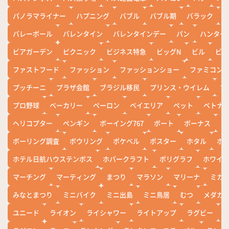
パノラマライナー
ハプニング
バブル
バブル期
バラック
バレーボール
バレンタイン
バレンタインデー
パン
ハンター
ビアガーデン
ピクニック
ビジネス特急
ビッグN
ビル
ビワ
ファストフード
ファッション
ファッションショー
ファミコン
プッチーニ
プラザ会館
ブラジル移民
プリンス・ウイレム
ブ
プロ野球
ベーカリー
ペーロン
ベイエリア
ペット
ベトナ
ヘリコプター
ペンギン
ボーイング767
ボート
ボーナス
ホ
ボーリング調査
ボウリング
ポケベル
ポスター
ホタル
ホ
ホテル日航ハウステンボス
ホバークラフト
ポリグラフ
ホワイ
マーチング
マーティング
まつり
マラソン
マリーナ
ミカ
みなとまつり
ミニバイク
ミニ出島
ミニ鳥居
むつ
メダカ
ユニード
ライオン
ライシャワー
ライトアップ
ラグビー