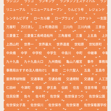
ラジコン
ラッコ
ランキング
ランタンフェスティバル
ランド
リニューアル
リニューアルオープン
りんどう号
レジェンド
レンタルビデオ
ローカル線
ロープウェイ
ロケット
一支国
万屋町
万灯流し
三ヶ町商店街
三川内
三川内焼
三景台
三菱重工
三菱重工長崎造船所
三角屋根
三重
上五島
上対
上西山町
世界一
世界最大
世界遺産
世知原
世知原町
中
中央橋
中学
中学校
中学生
中島川
中町
中継車
中華
九十九島
九十九島火口
九州商船
亀山八幡宮
事件
事務局お
事務局おすすめ法人様向け1
事故
二十六聖人
五島
五島市
亜熱帯植物園
交通事故
交通会館
交通規制
交通量
人工芝
仁田峠
今津町
仮装
伊王島
伝統
住吉
住吉市場
住吉
住民投票
佐々
佐々町
佐世保
佐世保まつり
佐世保公園
佐世保女子高
佐世保川
佐世保市
佐世保港
佐世保看護学校