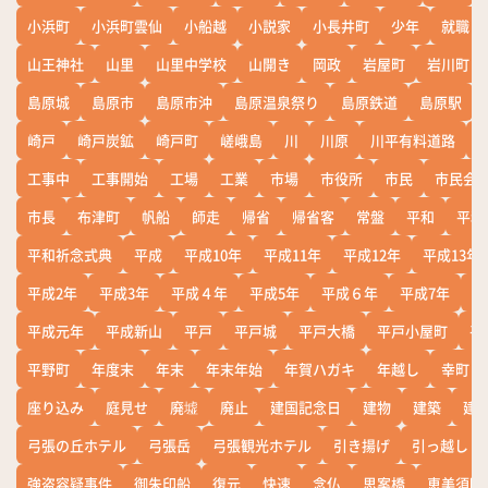
小浜町
小浜町雲仙
小船越
小説家
小長井町
少年
就職
山王神社
山里
山里中学校
山開き
岡政
岩屋町
岩川町
島原城
島原市
島原市沖
島原温泉祭り
島原鉄道
島原駅
崎戸
崎戸炭鉱
崎戸町
嵯峨島
川
川原
川平有料道路
工事中
工事開始
工場
工業
市場
市役所
市民
市民会
市長
布津町
帆船
師走
帰省
帰省客
常盤
平和
平和
平和祈念式典
平成
平成10年
平成11年
平成12年
平成13年
平成2年
平成3年
平成４年
平成5年
平成６年
平成7年
平
平成元年
平成新山
平戸
平戸城
平戸大橋
平戸小屋町
平
平野町
年度末
年末
年末年始
年賀ハガキ
年越し
幸町
座り込み
庭見せ
廃墟
廃止
建国記念日
建物
建築
建
弓張の丘ホテル
弓張岳
弓張観光ホテル
引き揚げ
引っ越し
強盗容疑事件
御朱印船
復元
快速
念仏
思案橋
恵美須町