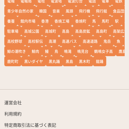
電報
電報局
電柱
電波塔
電波灯台
電話
電車
電鉄
青少年自然の家
韓国
音楽
風頭
飛行機
飛行艇
食品団地
養蚕
館内市場
香港
香焼工場
香焼町
馬
馬町
駅
駅
駐車場
高城公園
高城町
高島
高島炭鉱
高島町
高架広場
高校野球
高校駅伝
高潮
高速バス
高速道路
鬼岳
魚
鯨の潮吹き
鯨肉
鰻
鳥
鳴滝
鳴見台
鶴鳴女子高
鷹島
鹿町町
黒いダイヤ
黒丸踊
黒島
黒木町
龍踊
運営会社
利用規約
特定商取引法に基づく表記