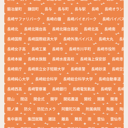
鍛冶屋町
鎌田町
長与
長与町
長与駅
長崎
長崎オランダ
長崎サファリパーク
長崎の鐘
長崎バイオパーク
長崎バイパス
長崎北
長崎北陽台高
長崎北陽台高校
長崎北高
長崎南
長
長崎国際
長崎国際経済大学
長崎外港バイパス
長崎大丸
長崎
長崎女子高
長崎工業
長崎市
長崎市川平町
長崎市役所
長
長崎本線
長崎水族館
長崎水産高校
長崎海上保安部
長崎港
長崎県庁
長崎県立女子短期大学
長崎県警
長崎砂漠
長崎空港
長崎純心大学
長崎総合科学
長崎総合科学大学
長崎自動車道
長崎西高
長崎警察署
長崎銀行
長崎電気軌道
長崎駅
長崎
閉山
閉店
開会式
開学
開拓農道
開校
開業
開港
開
間ノ瀬
防火
防犯カメラ
阿蘭陀万歳
附属病院
陶器
陶器
集中豪雨
集団就職
雑誌
離島
難民
雨
雲仙
雲仙市