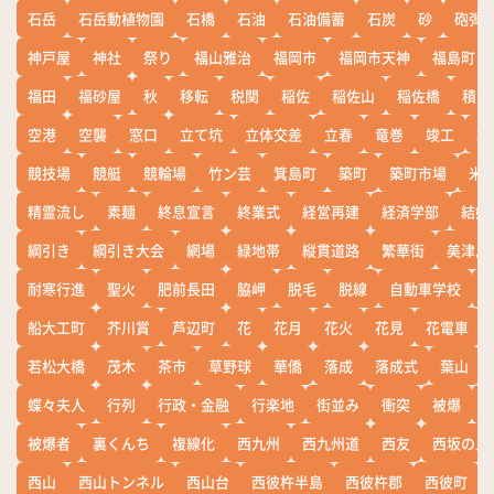
石岳
石岳動植物園
石橋
石油
石油備蓄
石炭
砂
砲弾
神戸屋
神社
祭り
福山雅治
福岡市
福岡市天神
福島町
福田
福砂屋
秋
移転
税関
稲佐
稲佐山
稲佐橋
積雪
空港
空襲
窓口
立て坑
立体交差
立春
竜巻
竣工
端
競技場
競艇
競輪場
竹ン芸
箕島町
築町
築町市場
米
精霊流し
素麺
終息宣言
終業式
経営再建
経済学部
結婚
綱引き
綱引き大会
網場
緑地帯
縦貫道路
繁華街
美津島
耐寒行進
聖火
肥前長田
脇岬
脱毛
脱線
自動車学校
船大工町
芥川賞
芦辺町
花
花月
花火
花見
花電車
若松大橋
茂木
茶市
草野球
華僑
落成
落成式
葉山
蝶々夫人
行列
行政・金融
行楽地
街並み
衝突
被爆
被爆者
裏くんち
複線化
西九州
西九州道
西友
西坂の丘
西山
西山トンネル
西山台
西彼杵半島
西彼杵郡
西彼町