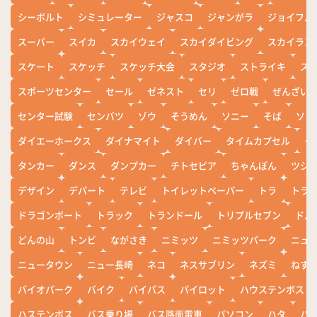
シーボルト
シミュレーター
ジャスコ
ジャンがラ
ジョイフル
スーパー
スイカ
スカイウェイ
スカイダイビング
スカイラン
スケート
スケッチ
スケッチ大会
スタジオ
ストライキ
ス
スポーツセンター
セール
ゼネスト
セリ
ゼロ戦
ぜんざい
センター試験
センバツ
ゾウ
そうめん
ソニー
そば
ソフ
ダイエーホークス
ダイナマイト
ダイバー
タイムカプセル
タ
タンカー
ダンス
ダンプカー
チトセピア
ちゃんぽん
ツシ
デザイン
デパート
テレビ
トイレットペーパー
トラ
トラ
ドラゴンボート
トラック
トランドール
トリプルセブン
ドル
どんの山
トンビ
ながさき
ニミッツ
ニミッツパーク
ニュ
ニュータウン
ニュー長崎
ネコ
ネスサブリン
ネズミ
ねず
バイオパーク
バイク
バイパス
パイロット
ハウステンボス
ハステンボス
バス乗り場
バス路面電車
パソコン
ハタ
ハ