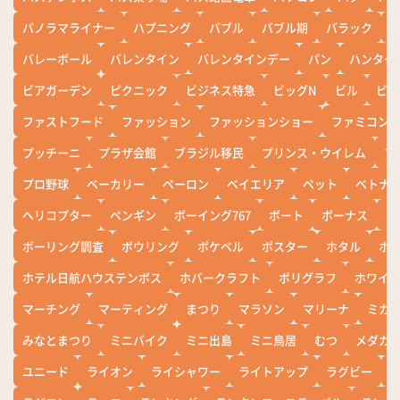
パノラマライナー
ハプニング
バブル
バブル期
バラック
バレーボール
バレンタイン
バレンタインデー
パン
ハンター
ビアガーデン
ピクニック
ビジネス特急
ビッグN
ビル
ビワ
ファストフード
ファッション
ファッションショー
ファミコン
プッチーニ
プラザ会館
ブラジル移民
プリンス・ウイレム
ブ
プロ野球
ベーカリー
ペーロン
ベイエリア
ペット
ベトナ
ヘリコプター
ペンギン
ボーイング767
ボート
ボーナス
ホ
ボーリング調査
ボウリング
ポケベル
ポスター
ホタル
ホ
ホテル日航ハウステンボス
ホバークラフト
ポリグラフ
ホワイ
マーチング
マーティング
まつり
マラソン
マリーナ
ミカ
みなとまつり
ミニバイク
ミニ出島
ミニ鳥居
むつ
メダカ
ユニード
ライオン
ライシャワー
ライトアップ
ラグビー