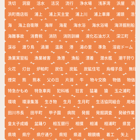
洗切
洞窟
活水
活況
流行
浄水場
浅茅湾
浜屋
浜屋
浜町商店街
浦上
浦上天主堂
浦上川
浦上車庫
浦頭
浩宮
海
海上自衛隊
海岸
海星
海水浴
海水浴場
海洋掘削船
海難事故
消費税
消防
消防訓練
液化石油ガス
深江町
淵
渓谷
渡り鳥
渦潮
温泉
港
湯の里
準急
溶岩ドーム
漁業実習船
漁業被害
漁港
漁船
漂着
潜水艦
潮干狩り
火花
灯台
炉粕町
炭住
炭鉱
炭鉱住宅
烏帽子岳
無印
煙突
熊
熊本
父の日
片淵
牛
物々交換
物価
物価高
特急かもめ
特急車両
犯科帳
狂言
猛暑
猿
玉之浦町
環境
環濠集落
生き物
生月
生月町
生活協同組合
用地売
田川市長
田平町
甲子園
病院
発掘
発掘調査
発破作業
皇太子成婚
盆踊り
相互銀行
相撲
相浦
相浦町
県営
県境
県庁
県庁通り
県短
県道
眼鏡橋
着工
矢上
矢