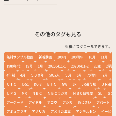
その他のタグも見る
※横にスクロールできます。
無料サンプル動画
新着動画
100円
100周年
10月
11月
1
1980年代
19号
1月
20250411-1
20250411-2
20歳
2学期
4年制
4月
５００年
50万人
５月
6月
70周年
7月
ＣＴＣ
Ｄ51
DC-8
ＥＴＣ
GW
JR
JR長与駅
ＪＲ長崎
ＬＰＧ
MR
ＮＢＣ
ＮＢＣラジオ
ＮＢＣ旧社屋
SL
ＳＳ
アーケード
アイドル
アコウ
アシカ
あじさい
アパート
アミュプラザ
アメリカ
アメリカ海軍
アンデルセン
イービー