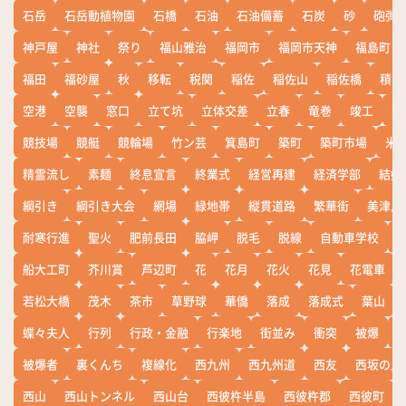
石岳
石岳動植物園
石橋
石油
石油備蓄
石炭
砂
砲弾
神戸屋
神社
祭り
福山雅治
福岡市
福岡市天神
福島町
福田
福砂屋
秋
移転
税関
稲佐
稲佐山
稲佐橋
積雪
空港
空襲
窓口
立て坑
立体交差
立春
竜巻
竣工
端
競技場
競艇
競輪場
竹ン芸
箕島町
築町
築町市場
米
精霊流し
素麺
終息宣言
終業式
経営再建
経済学部
結婚
綱引き
綱引き大会
網場
緑地帯
縦貫道路
繁華街
美津島
耐寒行進
聖火
肥前長田
脇岬
脱毛
脱線
自動車学校
船大工町
芥川賞
芦辺町
花
花月
花火
花見
花電車
若松大橋
茂木
茶市
草野球
華僑
落成
落成式
葉山
蝶々夫人
行列
行政・金融
行楽地
街並み
衝突
被爆
被爆者
裏くんち
複線化
西九州
西九州道
西友
西坂の丘
西山
西山トンネル
西山台
西彼杵半島
西彼杵郡
西彼町