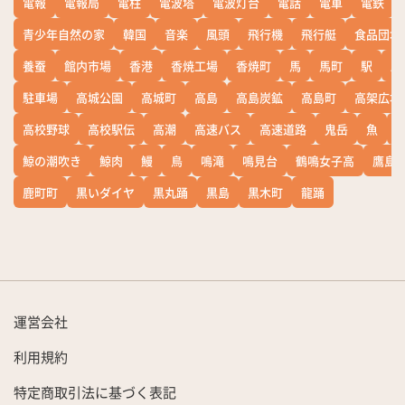
電報
電報局
電柱
電波塔
電波灯台
電話
電車
電鉄
青少年自然の家
韓国
音楽
風頭
飛行機
飛行艇
食品団地
養蚕
館内市場
香港
香焼工場
香焼町
馬
馬町
駅
駅
駐車場
高城公園
高城町
高島
高島炭鉱
高島町
高架広場
高校野球
高校駅伝
高潮
高速バス
高速道路
鬼岳
魚
鯨の潮吹き
鯨肉
鰻
鳥
鳴滝
鳴見台
鶴鳴女子高
鷹島
鹿町町
黒いダイヤ
黒丸踊
黒島
黒木町
龍踊
運営会社
利用規約
特定商取引法に基づく表記