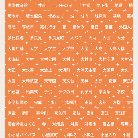
国際体育館
土井首
土用丑の日
土神堂
地下街
地獄
地獄
坂本小
坂本龍馬
埋め立て
城
城内
城見町
基地
墓参
壱岐
壱岐市
売れ行き
夏
夏休み
夏日
夏至
外国人バ
多比良港
多良見
多良見町
大バエ
大丸
大会
大分
大
大型店舗
大学
大学生
大学祭
大宝
大島
大島大橋
大
大晦日
大村
大村公園
大村市
大村湾
大村空港
大村高校
大正
大水害
大波止
大浜町
大浦天主堂
大瀬戸
大火
大雪
大韓航空
天守閣
天文台
天神
太郎
奇祭
奈良尾
如己堂
始業式
子供
子供の日
孔子廟
学園祭
学校
学
安全祈願祭
完成
宝町
宝製鋼社
実習
客船
宮摺
害虫
家電
宿町
寄合町
密入国
密航
富川
富江
富江町
寒
寝台特急さくら
寺
対州馬
対馬
対馬市
寿古踊
専用レー
小ヶ倉バイパス
小値賀町
小学校
小学生
小屋入り
小島