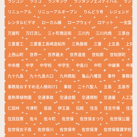
ラジコン
ラッコ
ランキング
ランタンフェスティバル
ランド
リニューアル
リニューアルオープン
りんどう号
レジェンド
レンタルビデオ
ローカル線
ロープウェイ
ロケット
一支国
万屋町
万灯流し
三ヶ町商店街
三川内
三川内焼
三景台
三菱重工
三菱重工長崎造船所
三角屋根
三重
上五島
上対
上西山町
世界一
世界最大
世界遺産
世知原
世知原町
中
中央橋
中学
中学校
中学生
中島川
中町
中継車
中華
九十九島
九十九島火口
九州商船
亀山八幡宮
事件
事務局お
事務局おすすめ法人様向け1
事故
二十六聖人
五島
五島市
亜熱帯植物園
交通事故
交通会館
交通規制
交通量
人工芝
仁田峠
今津町
仮装
伊王島
伝統
住吉
住吉市場
住吉
住民投票
佐々
佐々町
佐世保
佐世保まつり
佐世保公園
佐世保女子高
佐世保川
佐世保市
佐世保港
佐世保看護学校