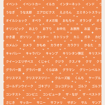
イベント
イベントカー
イルカ
インターネット
インド
ウ
うなぎ
うな太郎
エアロビクス
えぷろん
エミネントスラック
オイルショック
オペラ
オメガ局
おもちゃ
オランダ
オラ
オリンピック
お上り
お下り
お中元
お旅所
お盆
カール
かき道
ガソリン
カッター
カトリック
カニ
ガネ
カピバ
カメムシ
カメラ
かもめ
カラオケ
カラクリ
かるた
カレ
キャバレー
キャラバン
キャンプ
キリシタン弾圧
キリスト教
クイーンエリザベス
くじゃく
クジラ
クスノキ
クマ
クラ
グラバー園
グラバー邸
ぐらばあ
グラマン
グリーンベルト
クリスマス
クリスマスツリー
クルーズ船
くんち
ケーブル
ゴールデンウイーク
ゴキブリ
コッコデショ
ゴルフ
ゴルフ場
コンテスト
コンビニ
コンピュータ
ザ・なが
ザ・ベストテン
さじき
サッカー
サニー
サファリ
ザボン
サル
サンアイ