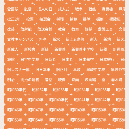
愛野駅
慰霊
成人の日
成人式
戦争
戦艦
戦闘機
戸尾
批正2年
投票
抽選会
捕獲
捕鯨
掃除
掘削
揚陸艇
改装
放射能
放送会館
教会
教室
散髪
敷設工事
文化
文教キャンパス
料亭
断水
新上五島町
新人
新地
新大工
新成人
新校舎
新緑
新興善
新興善小学校
新船
新長崎漁
旅館
日宇中学校
日新丸
日本丸
日本航空
日本銀行
日米
旧レスナー邸
旧日本軍
旧正月
早岐
早岐中学校
早岐茶市
明治
明治の建物
昔話
映像
映画
映画館
春
春木町
昭和30年代
昭和32年
昭和33年
昭和34年
昭和35年
昭和36
昭和39年
昭和40年
昭和40年代
昭和41年
昭和42年
昭和43
昭和46年
昭和47年
昭和48年
昭和49年
昭和50年
昭和50年
昭和53年
昭和54年
昭和55年
昭和56年
昭和57年
昭和58年