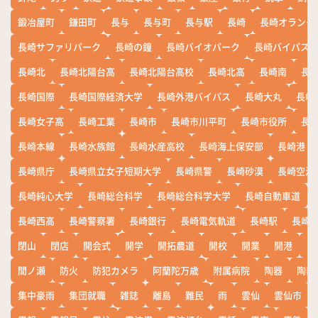
鍛冶屋町
鎌田町
長与
長与町
長与駅
長崎
長崎オランダ
長崎サファリパーク
長崎の鐘
長崎バイオパーク
長崎バイパス
長崎北
長崎北陽台高
長崎北陽台高校
長崎北高
長崎南
長
長崎国際
長崎国際経済大学
長崎外港バイパス
長崎大丸
長崎
長崎女子高
長崎工業
長崎市
長崎市川平町
長崎市役所
長
長崎本線
長崎水族館
長崎水産高校
長崎海上保安部
長崎港
長崎県庁
長崎県立女子短期大学
長崎県警
長崎砂漠
長崎空港
長崎純心大学
長崎総合科学
長崎総合科学大学
長崎自動車道
長崎西高
長崎警察署
長崎銀行
長崎電気軌道
長崎駅
長崎
閉山
閉店
開会式
開学
開拓農道
開校
開業
開港
開
間ノ瀬
防火
防犯カメラ
阿蘭陀万歳
附属病院
陶器
陶器
集中豪雨
集団就職
雑誌
離島
難民
雨
雲仙
雲仙市