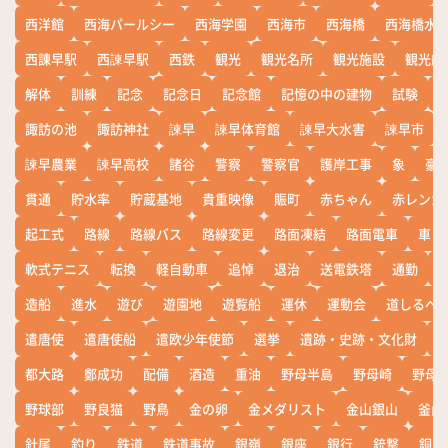
西洋館
西海パールシー
西海学園
西海市
西海橋
西海橋水
西諌早駅
西諫早駅
西鉄
観光
観光名所
観光施設
観光船
解体
訓練
記念
記念日
記念館
記憶の中の建物
試験
諏訪の池
諏訪神社
諫早
諫早体育館
諫早大水害
諫早市
諫早農業
諫早高校
諸谷
警察
警察官
護岸工事
象
豪
貫通
貯水率
貯蔵基地
貴重映像
賑町
赤ちゃん
赤レンガ
起工式
路線
路線バス
路線変更
路面凍結
路面電車
車
軟式テニス
転換
軽自動車
追悼
退治
送電鉄塔
通勤
造船
進水
遊び
遊園地
遊覧船
運休
運動会
道しるべ
遣唐使
遣唐使船
遣欧少年使節
選挙
遺跡・史跡・文化財
都大路
鄭成功
配備
酒造
重油
野母半島
野母崎
野母
野球部
野良猫
野鳥
金の卵
金メダリスト
金山銀山
釜山
針尾
釣り
鉄道
鉄道事故
銀嶺
銀座
銀行
銃撃
銅座