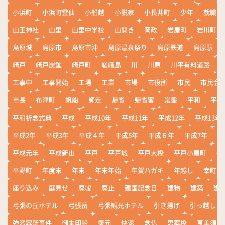
小浜町
小浜町雲仙
小船越
小説家
小長井町
少年
就職
山王神社
山里
山里中学校
山開き
岡政
岩屋町
岩川町
島原城
島原市
島原市沖
島原温泉祭り
島原鉄道
島原駅
崎戸
崎戸炭鉱
崎戸町
嵯峨島
川
川原
川平有料道路
工事中
工事開始
工場
工業
市場
市役所
市民
市民会
市長
布津町
帆船
師走
帰省
帰省客
常盤
平和
平和
平和祈念式典
平成
平成10年
平成11年
平成12年
平成13年
平成2年
平成3年
平成４年
平成5年
平成６年
平成7年
平
平成元年
平成新山
平戸
平戸城
平戸大橋
平戸小屋町
平
平野町
年度末
年末
年末年始
年賀ハガキ
年越し
幸町
座り込み
庭見せ
廃墟
廃止
建国記念日
建物
建築
建
弓張の丘ホテル
弓張岳
弓張観光ホテル
引き揚げ
引っ越し
強盗容疑事件
御朱印船
復元
快速
念仏
思案橋
恵美須町