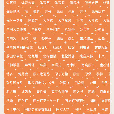
佐賀県
体育大会
体育祭
体育館
信号機
修学旅行
修理
備蓄基地
像
優勝
元号
元寇
元日
元旦
元石灰町
元
光ケーブル
光源寺
入学式
入学試験
入港
入社式
入試
全国大会優勝
全日空
八千代町
八朔祭
公会堂
公務員
公
再噴火
冠水
冬
冬休み
凍結
処分
出光佐三
出島
出
列車集中制御装置
初セリ
初売り
初詣
利用者
労働組合
勝山小学校
北九州
北村西望
北松浦郡
北高来郡
十八
十
千綿渓谷
半導体
卒業
卒業式
南串山
南島原市
南松浦郡
博多
博覧会
原の辻遺跡
原子力船
原潜
原爆
参拝
友
取り締まり
取り締まりカメラ
取締り
口之津
台風
台風19
名古屋
咸臨丸
唐八景
商工会議所
商店街
商戦
商業施設
噴煙
四ケ町
四ヶ町アーケード
四ヶ町商店街
団地
図書館
国土美化
国指定重要文化財
国立大学
国見
国見町
国道