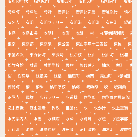
昭和60年代
昭和61年
昭和62年
昭和63年
昭和64年
昭和の
時津町
時津超
時計
普賢岳
普賢岳災害
普通銀行
晴れ
有名人
有明
有明フェリー
有明海
有明町
有田町
望遠鏡
本島
本島市長
本明川
本町
本踊
村
杠葉病院別館
来
東京
東京都
東京駅
東公園
東山手甲十三番館
東彼
東彼
東望の浜
東野岳町
東長崎
松が枝
松山
松山町
松浦
松竹会館
林道
林間学校
果物
架け替え
柚木
栄町
栄
桜
桜馬場
桟敷券
桟橋
桶屋町
梅雨
森山町
植物園
樺島町
橋
橋梁
橘中学校
橘湾
機動隊
歌
歌謡曲
歓
正覚寺
武雄
歩行ラリー
歩道橋
歯学部
歯学部付属病院
歳末商戦
歴史遺産
殉教
民営化
水
水かけ
水上空港
水先案内人
水害
水族館
水泳
水源地
水産
水産学部
江迎町
池島
池島炭鉱
沖田踊
河川改修
油木町
波佐見