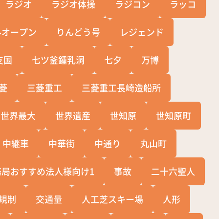
ラジオ
ラジオ体操
ラジコン
ラッコ
ルオープン
りんどう号
レジェンド
支国
七ツ釜鍾乳洞
七夕
万博
菱
三菱重工
三菱重工長崎造船所
世界最大
世界遺産
世知原
世知原町
中継車
中華街
中通り
丸山町
務局おすすめ法人様向け1
事故
二十六聖人
規制
交通量
人工芝スキー場
人形