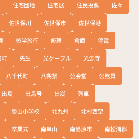
宅
住宅団地
住宅展
住民投票
佐々
佐世保川
佐世保市
佐世保港
機
修学旅行
修理
倉庫
停電
船町
先生
光ケーブル
光源寺
八千代町
八朔祭
公会堂
公務員
出島
出島号
出炭
列車
勝山小学校
北九州
北村西望
卒業式
南串山
南島原市
南松浦郡