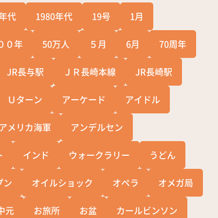
0年代
1980年代
19号
1月
００年
50万人
５月
6月
70周年
JR長与駅
ＪＲ長崎本線
JR長崎駅
Ｕターン
アーケード
アイドル
アメリカ海軍
アンデルセン
ト
インド
ウォークラリー
うどん
プン
オイルショック
オペラ
オメガ局
中元
お旅所
お盆
カールビンソン