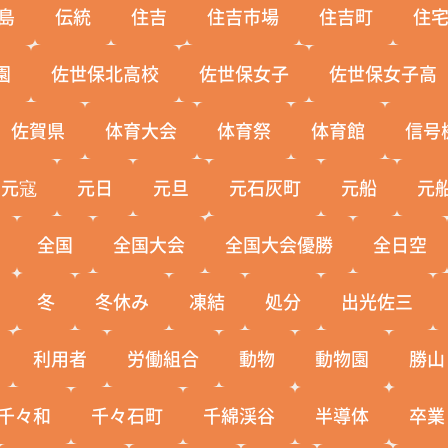
島
伝統
住吉
住吉市場
住吉町
住
園
佐世保北高校
佐世保女子
佐世保女子高
佐賀県
体育大会
体育祭
体育館
信号
元寇
元日
元旦
元石灰町
元船
元
全国
全国大会
全国大会優勝
全日空
冬
冬休み
凍結
処分
出光佐三
利用者
労働組合
動物
動物園
勝山
千々和
千々石町
千綿渓谷
半導体
卒業