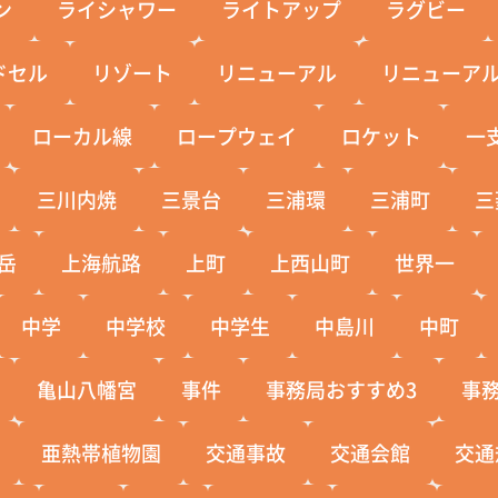
ン
ライシャワー
ライトアップ
ラグビー
ドセル
リゾート
リニューアル
リニューア
ローカル線
ロープウェイ
ロケット
一
三川内焼
三景台
三浦環
三浦町
三
岳
上海航路
上町
上西山町
世界一
中学
中学校
中学生
中島川
中町
亀山八幡宮
事件
事務局おすすめ3
事
亜熱帯植物園
交通事故
交通会館
交通