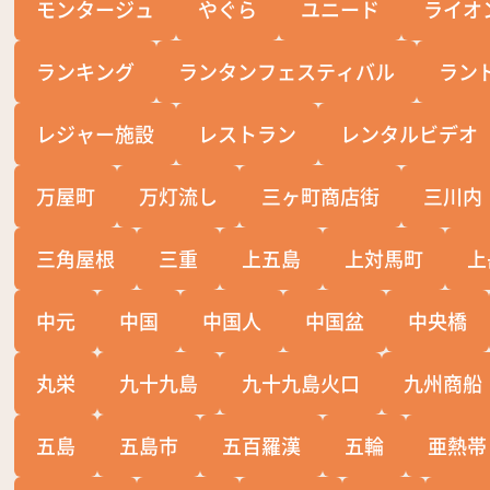
モンタージュ
やぐら
ユニード
ライオ
ランキング
ランタンフェスティバル
ラン
レジャー施設
レストラン
レンタルビデオ
万屋町
万灯流し
三ヶ町商店街
三川内
三角屋根
三重
上五島
上対馬町
上
中元
中国
中国人
中国盆
中央橋
丸栄
九十九島
九十九島火口
九州商船
五島
五島市
五百羅漢
五輪
亜熱帯