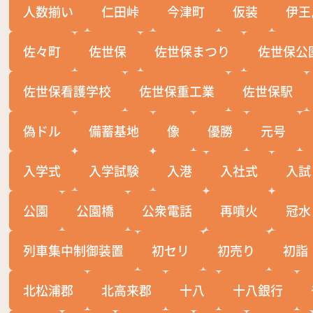
人数揃い
仁田峠
今津町
仮装
伊王
佐々町
佐世保
佐世保まつり
佐世保公
佐世保看護学校
佐世保重工業
佐世保駅
偽ドル
備蓄基地
像
優勝
元号
入学式
入学試験
入港
入社式
入試
公園
公園橋
公衆電話
再噴火
冠水
列車集中制御装置
初セリ
初売り
初詣
北松浦郡
北高来郡
十八
十八銀行