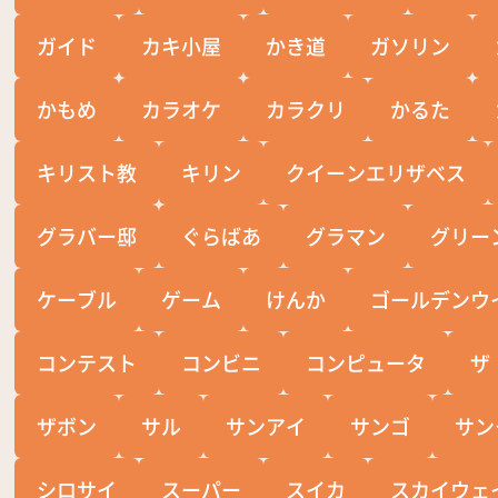
ガイド
カキ小屋
かき道
ガソリン
かもめ
カラオケ
カラクリ
かるた
キリスト教
キリン
クイーンエリザベス
グラバー邸
ぐらばあ
グラマン
グリー
ケーブル
ゲーム
けんか
ゴールデンウ
コンテスト
コンビニ
コンピュータ
ザ
ザボン
サル
サンアイ
サンゴ
サン
シロサイ
スーパー
スイカ
スカイウェ