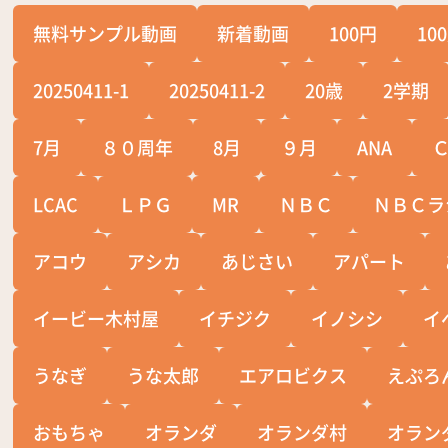
無料サンプル動画
新着動画
100円
10
20250411-1
20250411-2
20歳
2学期
7月
８０周年
8月
９月
ANA
LCAC
ＬＰＧ
MR
ＮＢＣ
ＮＢＣラ
アコウ
アシカ
あじさい
アパート
イービー木村屋
イチジク
イノシシ
イ
うなぎ
うな太郎
エアロビクス
えぷろ
おもちゃ
オランダ
オランダ村
オラン