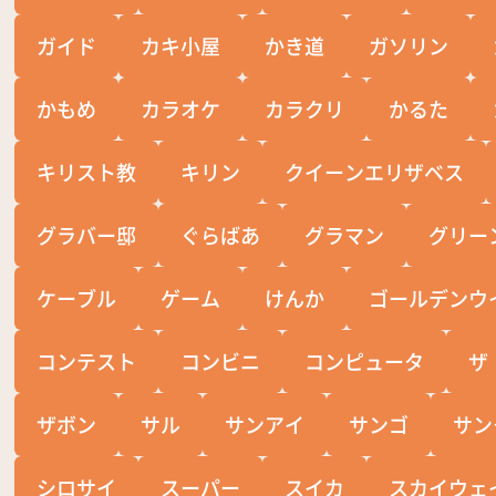
ガイド
カキ小屋
かき道
ガソリン
かもめ
カラオケ
カラクリ
かるた
キリスト教
キリン
クイーンエリザベス
グラバー邸
ぐらばあ
グラマン
グリー
ケーブル
ゲーム
けんか
ゴールデンウ
コンテスト
コンビニ
コンピュータ
ザ
ザボン
サル
サンアイ
サンゴ
サン
シロサイ
スーパー
スイカ
スカイウェ