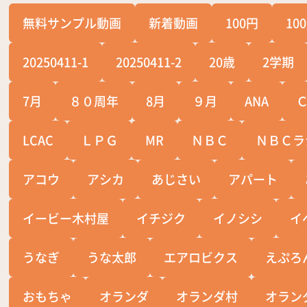
無料サンプル動画
新着動画
100円
10
20250411-1
20250411-2
20歳
2学期
7月
８０周年
8月
９月
ANA
LCAC
ＬＰＧ
MR
ＮＢＣ
ＮＢＣラ
アコウ
アシカ
あじさい
アパート
イービー木村屋
イチジク
イノシシ
イ
うなぎ
うな太郎
エアロビクス
えぷろ
おもちゃ
オランダ
オランダ村
オラン