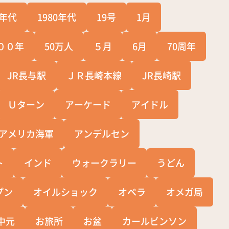
0年代
1980年代
19号
1月
００年
50万人
５月
6月
70周年
JR長与駅
ＪＲ長崎本線
JR長崎駅
Ｕターン
アーケード
アイドル
アメリカ海軍
アンデルセン
ト
インド
ウォークラリー
うどん
プン
オイルショック
オペラ
オメガ局
中元
お旅所
お盆
カールビンソン