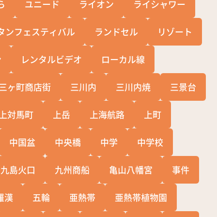
ら
ユニード
ライオン
ライシャワー
タンフェスティバル
ランドセル
リゾート
ン
レンタルビデオ
ローカル線
三ヶ町商店街
三川内
三川内焼
三景台
上対馬町
上岳
上海航路
上町
中国盆
中央橋
中学
中学校
十九島火口
九州商船
亀山八幡宮
事件
羅漢
五輪
亜熱帯
亜熱帯植物園