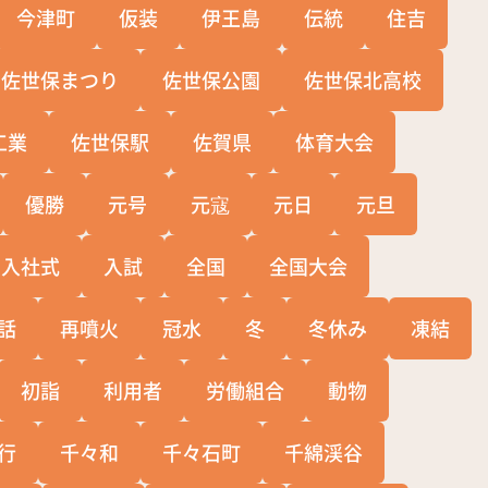
今津町
仮装
伊王島
伝統
住吉
佐世保まつり
佐世保公園
佐世保北高校
工業
佐世保駅
佐賀県
体育大会
優勝
元号
元寇
元日
元旦
入社式
入試
全国
全国大会
話
再噴火
冠水
冬
冬休み
凍結
初詣
利用者
労働組合
動物
行
千々和
千々石町
千綿渓谷