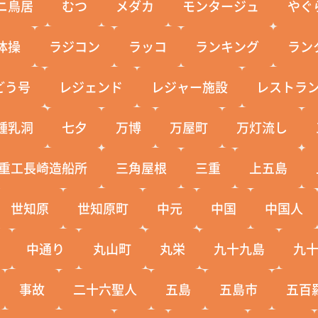
ニ鳥居
むつ
メダカ
モンタージュ
やぐ
体操
ラジコン
ラッコ
ランキング
ラン
どう号
レジェンド
レジャー施設
レストラ
鍾乳洞
七夕
万博
万屋町
万灯流し
重工長崎造船所
三角屋根
三重
上五島
世知原
世知原町
中元
中国
中国人
中通り
丸山町
丸栄
九十九島
九
事故
二十六聖人
五島
五島市
五百