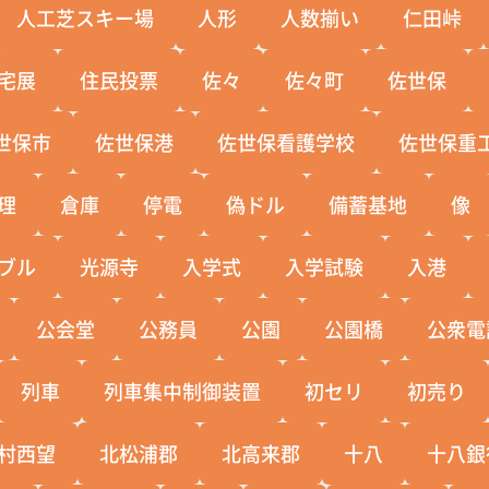
人工芝スキー場
人形
人数揃い
仁田峠
宅展
住民投票
佐々
佐々町
佐世保
世保市
佐世保港
佐世保看護学校
佐世保重
理
倉庫
停電
偽ドル
備蓄基地
像
ブル
光源寺
入学式
入学試験
入港
公会堂
公務員
公園
公園橋
公衆電
列車
列車集中制御装置
初セリ
初売り
村西望
北松浦郡
北高来郡
十八
十八銀