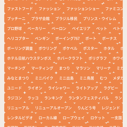
ファストフード
ファッション
ファッションショー
ファミコン
プッチーニ
プラザ会館
ブラジル移民
プリンス・ウイレム
ブ
プロ野球
ベーカリー
ペーロン
ベイエリア
ペット
ベトナ
ヘリコプター
ペンギン
ボーイング767
ボート
ボーナス
ホ
ボーリング調査
ボウリング
ポケベル
ポスター
ホタル
ホ
ホテル日航ハウステンボス
ホバークラフト
ポリグラフ
ホワイ
マーチング
マーティング
まつり
マラソン
マリーナ
ミカ
みなとまつり
ミニバイク
ミニ出島
ミニ鳥居
むつ
メダカ
ユニード
ライオン
ライシャワー
ライトアップ
ラグビー
ラジコン
ラッコ
ランキング
ランタンフェスティバル
ランド
リニューアル
リニューアルオープン
りんどう号
レジェンド
レンタルビデオ
ローカル線
ロープウェイ
ロケット
一支国