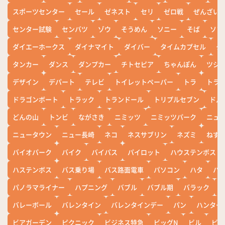
スポーツセンター
セール
ゼネスト
セリ
ゼロ戦
ぜんざい
センター試験
センバツ
ゾウ
そうめん
ソニー
そば
ソフ
ダイエーホークス
ダイナマイト
ダイバー
タイムカプセル
タ
タンカー
ダンス
ダンプカー
チトセピア
ちゃんぽん
ツシ
デザイン
デパート
テレビ
トイレットペーパー
トラ
トラ
ドラゴンボート
トラック
トランドール
トリプルセブン
ドル
どんの山
トンビ
ながさき
ニミッツ
ニミッツパーク
ニュ
ニュータウン
ニュー長崎
ネコ
ネスサブリン
ネズミ
ねず
バイオパーク
バイク
バイパス
パイロット
ハウステンボス
ハステンボス
バス乗り場
バス路面電車
パソコン
ハタ
ハ
パノラマライナー
ハプニング
バブル
バブル期
バラック
バレーボール
バレンタイン
バレンタインデー
パン
ハンター
ビアガーデン
ピクニック
ビジネス特急
ビッグN
ビル
ビワ