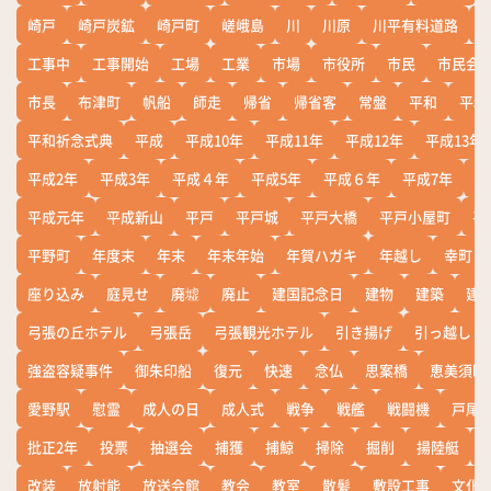
崎戸
崎戸炭鉱
崎戸町
嵯峨島
川
川原
川平有料道路
工事中
工事開始
工場
工業
市場
市役所
市民
市民会
市長
布津町
帆船
師走
帰省
帰省客
常盤
平和
平和
平和祈念式典
平成
平成10年
平成11年
平成12年
平成13年
平成2年
平成3年
平成４年
平成5年
平成６年
平成7年
平
平成元年
平成新山
平戸
平戸城
平戸大橋
平戸小屋町
平
平野町
年度末
年末
年末年始
年賀ハガキ
年越し
幸町
座り込み
庭見せ
廃墟
廃止
建国記念日
建物
建築
建
弓張の丘ホテル
弓張岳
弓張観光ホテル
引き揚げ
引っ越し
強盗容疑事件
御朱印船
復元
快速
念仏
思案橋
恵美須町
愛野駅
慰霊
成人の日
成人式
戦争
戦艦
戦闘機
戸尾
批正2年
投票
抽選会
捕獲
捕鯨
掃除
掘削
揚陸艇
改装
放射能
放送会館
教会
教室
散髪
敷設工事
文化