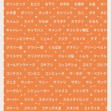
オリンピック
お上り
お下り
お中元
お旅所
お盆
カール
かき道
ガソリン
カッター
カトリック
カニ
ガネ
カピバ
カメムシ
カメラ
かもめ
カラオケ
カラクリ
かるた
カレ
キャバレー
キャラバン
キャンプ
キリシタン弾圧
キリスト教
クイーンエリザベス
くじゃく
クジラ
クスノキ
クマ
クラ
グラバー園
グラバー邸
ぐらばあ
グラマン
グリーンベルト
クリスマス
クリスマスツリー
クルーズ船
くんち
ケーブル
ゴールデンウイーク
ゴキブリ
コッコデショ
ゴルフ
ゴルフ場
コンテスト
コンビニ
コンピュータ
ザ・なが
ザ・ベストテン
さじき
サッカー
サニー
サファリ
ザボン
サル
サンアイ
シーボルト
シミュレーター
ジャスコ
ジャンがラ
ジョイフル
スーパー
スイカ
スカイウェイ
スカイダイビング
スカイラン
スケート
スケッチ
スケッチ大会
スタジオ
ストライキ
ス