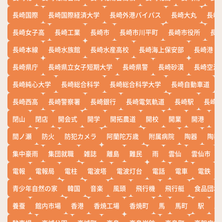
長崎国際
長崎国際経済大学
長崎外港バイパス
長崎大丸
長崎
長崎女子高
長崎工業
長崎市
長崎市川平町
長崎市役所
長
長崎本線
長崎水族館
長崎水産高校
長崎海上保安部
長崎港
長崎県庁
長崎県立女子短期大学
長崎県警
長崎砂漠
長崎空港
長崎純心大学
長崎総合科学
長崎総合科学大学
長崎自動車道
長崎西高
長崎警察署
長崎銀行
長崎電気軌道
長崎駅
長崎
閉山
閉店
開会式
開学
開拓農道
開校
開業
開港
開
間ノ瀬
防火
防犯カメラ
阿蘭陀万歳
附属病院
陶器
陶器
集中豪雨
集団就職
雑誌
離島
難民
雨
雲仙
雲仙市
電報
電報局
電柱
電波塔
電波灯台
電話
電車
電鉄
青少年自然の家
韓国
音楽
風頭
飛行機
飛行艇
食品団地
養蚕
館内市場
香港
香焼工場
香焼町
馬
馬町
駅
駅