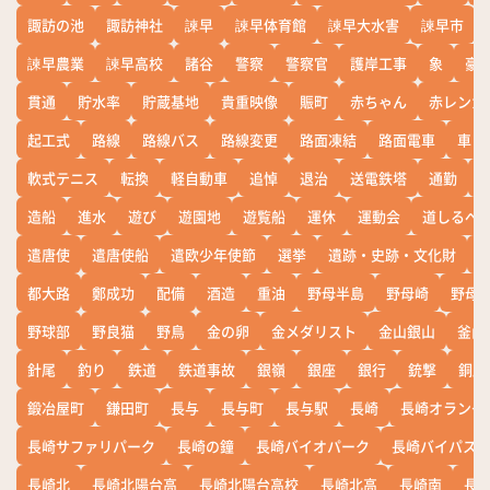
諏訪の池
諏訪神社
諫早
諫早体育館
諫早大水害
諫早市
諫早農業
諫早高校
諸谷
警察
警察官
護岸工事
象
豪
貫通
貯水率
貯蔵基地
貴重映像
賑町
赤ちゃん
赤レンガ
起工式
路線
路線バス
路線変更
路面凍結
路面電車
車
軟式テニス
転換
軽自動車
追悼
退治
送電鉄塔
通勤
造船
進水
遊び
遊園地
遊覧船
運休
運動会
道しるべ
遣唐使
遣唐使船
遣欧少年使節
選挙
遺跡・史跡・文化財
都大路
鄭成功
配備
酒造
重油
野母半島
野母崎
野母
野球部
野良猫
野鳥
金の卵
金メダリスト
金山銀山
釜山
針尾
釣り
鉄道
鉄道事故
銀嶺
銀座
銀行
銃撃
銅座
鍛冶屋町
鎌田町
長与
長与町
長与駅
長崎
長崎オランダ
長崎サファリパーク
長崎の鐘
長崎バイオパーク
長崎バイパス
長崎北
長崎北陽台高
長崎北陽台高校
長崎北高
長崎南
長