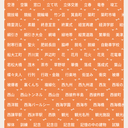
空港
空襲
窓口
立て坑
立体交差
立春
竜巻
竣工
端
競技場
競艇
競輪場
竹ン芸
箕島町
築町
築町市場
米
精霊流し
素麺
終息宣言
終業式
経営再建
経済学部
結婚
綱引き
綱引き大会
網場
緑地帯
縦貫道路
繁華街
美津島
耐寒行進
聖火
肥前長田
脇岬
脱毛
脱線
自動車学校
船大工町
芥川賞
芦辺町
花
花月
花火
花見
花電車
若松大橋
茂木
茶市
草野球
華僑
落成
落成式
葉山
蝶々夫人
行列
行政・金融
行楽地
街並み
衝突
被爆
被爆者
裏くんち
複線化
西九州
西九州道
西友
西坂の丘
西山
西山トンネル
西山台
西彼杵半島
西彼杵郡
西彼町
西洋館
西海パールシー
西海学園
西海市
西海橋
西海橋水
西諌早駅
西諫早駅
西鉄
観光
観光名所
観光施設
観光船
解体
訓練
記念
記念日
記念館
記憶の中の建物
試験