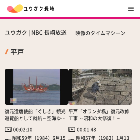
ユウガク | NBC 長崎放送
映像のタイムマシーン
平戸
復元遣唐使船「ぐしき」観光
平戸「オランダ橋」復元改修
遊覧船として就航～空海ゆか
工事 ～昭和の大修復！～
りの地・平戸
00:02:10
00:01:48
昭和59年（1984）6月15
昭和57年（1982）1月13