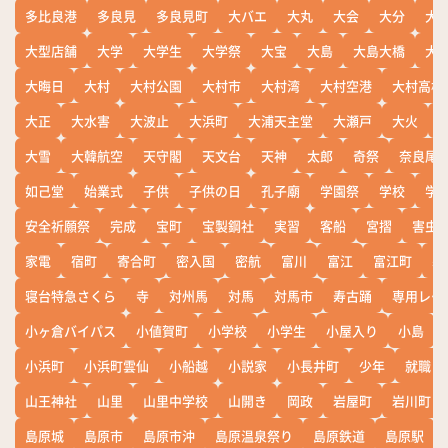
多比良港
多良見
多良見町
大バエ
大丸
大会
大分
大
大型店舗
大学
大学生
大学祭
大宝
大島
大島大橋
大
大晦日
大村
大村公園
大村市
大村湾
大村空港
大村高校
大正
大水害
大波止
大浜町
大浦天主堂
大瀬戸
大火
大雪
大韓航空
天守閣
天文台
天神
太郎
奇祭
奈良尾
如己堂
始業式
子供
子供の日
孔子廟
学園祭
学校
学
安全祈願祭
完成
宝町
宝製鋼社
実習
客船
宮摺
害虫
家電
宿町
寄合町
密入国
密航
富川
富江
富江町
寒
寝台特急さくら
寺
対州馬
対馬
対馬市
寿古踊
専用レー
小ヶ倉バイパス
小値賀町
小学校
小学生
小屋入り
小島
小浜町
小浜町雲仙
小船越
小説家
小長井町
少年
就職
山王神社
山里
山里中学校
山開き
岡政
岩屋町
岩川町
島原城
島原市
島原市沖
島原温泉祭り
島原鉄道
島原駅