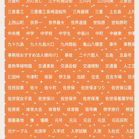
万屋町
万灯流し
三ヶ町商店街
三川内
三川内焼
三景台
三菱重工
三菱重工長崎造船所
三角屋根
三重
上五島
上対
上西山町
世界一
世界最大
世界遺産
世知原
世知原町
中
中央橋
中学
中学校
中学生
中島川
中町
中継車
中華
九十九島
九十九島火口
九州商船
亀山八幡宮
事件
事務局お
事務局おすすめ法人様向け1
事故
二十六聖人
五島
五島市
亜熱帯植物園
交通事故
交通会館
交通規制
交通量
人工芝
仁田峠
今津町
仮装
伊王島
伝統
住吉
住吉市場
住吉
住民投票
佐々
佐々町
佐世保
佐世保まつり
佐世保公園
佐世保女子高
佐世保川
佐世保市
佐世保港
佐世保看護学校
佐賀県
体育大会
体育祭
体育館
信号機
修学旅行
修理
備蓄基地
像
優勝
元号
元寇
元日
元旦
元石灰町
元
光ケーブル
光源寺
入学式
入学試験
入港
入社式
入試