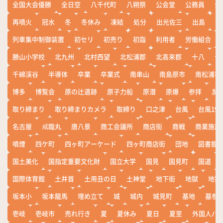
全国大会優勝
全日空
八千代町
八朔祭
公会堂
公務員
公
再噴火
冠水
冬
冬休み
凍結
処分
出光佐三
出島
出
列車集中制御装置
初セリ
初売り
初詣
利用者
労働組合
勝山小学校
北九州
北村西望
北松浦郡
北高来郡
十八
十
千綿渓谷
半導体
卒業
卒業式
南串山
南島原市
南松浦郡
博多
博覧会
原の辻遺跡
原子力船
原潜
原爆
参拝
友
取り締まり
取り締まりカメラ
取締り
口之津
台風
台風19
名古屋
咸臨丸
唐八景
商工会議所
商店街
商戦
商業施設
噴煙
四ケ町
四ヶ町アーケード
四ヶ町商店街
団地
図書館
国土美化
国指定重要文化財
国立大学
国見
国見町
国道
国際体育館
土井首
土用丑の日
土神堂
地下街
地獄
地獄
坂本小
坂本龍馬
埋め立て
城
城内
城見町
基地
墓参
壱岐
壱岐市
売れ行き
夏
夏休み
夏日
夏至
外国人バ