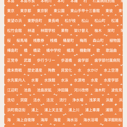
本島
本島市長
本明川
本町
本踊
村
杠葉病院別館
来
東京
東京都
東京駅
東公園
東山手甲十三番館
東彼
東彼
東望の浜
東野岳町
東長崎
松が枝
松山
松山町
松浦
松竹会館
林道
林間学校
果物
架け替え
柚木
栄町
栄
桜
桜馬場
桟敷券
桟橋
桶屋町
梅雨
森山町
植物園
樺島町
橋
橋梁
橘中学校
橘湾
機動隊
歌
歌謡曲
歓
正覚寺
武雄
歩行ラリー
歩道橋
歯学部
歯学部付属病院
歳末商戦
歴史遺産
殉教
民営化
水
水かけ
水上空港
水先案内人
水害
水族館
水泳
水源地
水産
水産学部
江迎町
池島
池島炭鉱
沖田踊
河川改修
油木町
波佐見
洗切
洞窟
活水
活況
流行
浄水場
浅茅湾
浜屋
浜屋
浜町商店街
浦上
浦上天主堂
浦上川
浦上車庫
浦頭
浩宮
海
海上自衛隊
海岸
海星
海水浴
海水浴場
海洋掘削船