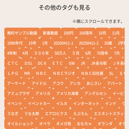
その他のタグも見る
※横にスクロールできます。
無料サンプル動画
新着動画
100円
100周年
10月
11月
1
1980年代
19号
1月
20250411-1
20250411-2
20歳
2学期
4年制
4月
５００年
50万人
５月
6月
70周年
7月
ＣＴＣ
Ｄ51
DC-8
ＥＴＣ
GW
JR
JR長与駅
ＪＲ長崎
ＬＰＧ
MR
ＮＢＣ
ＮＢＣラジオ
ＮＢＣ旧社屋
SL
ＳＳ
アーケード
アイドル
アコウ
アシカ
あじさい
アパート
アミュプラザ
アメリカ
アメリカ海軍
アンデルセン
イービー
イベント
イベントカー
イルカ
インターネット
インド
ウ
うなぎ
うな太郎
エアロビクス
えぷろん
エミネントスラック
オイルショック
オペラ
オメガ局
おもちゃ
オランダ
オラ