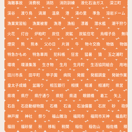
海難事故
消費税
消防
消防訓練
液化石油ガス
深江町
淵
渓谷
渡り鳥
渦潮
温泉
港
湯の里
準急
溶岩ドーム
漁業実習船
漁業被害
漁港
漁船
漂着
潜水艦
潮干狩り
火花
灯台
炉粕町
炭住
炭鉱
炭鉱住宅
烏帽子岳
無印
煙突
熊
熊本
父の日
片淵
牛
物々交換
物価
物価高
特急かもめ
特急車両
犯科帳
狂言
猛暑
猿
玉之浦町
環境
環濠集落
生き物
生月
生月町
生活協同組合
用地売
田川市長
田平町
甲子園
病院
発掘
発掘調査
発破作業
皇太子成婚
盆踊り
相互銀行
相撲
相浦
相浦町
県営
県境
県庁
県庁通り
県短
県道
眼鏡橋
着工
矢上
矢
石岳
石岳動植物園
石橋
石油
石油備蓄
石炭
砂
砲弾
神戸屋
神社
祭り
福山雅治
福岡市
福岡市天神
福島町
福田
福砂屋
秋
移転
税関
稲佐
稲佐山
稲佐橋
積雪