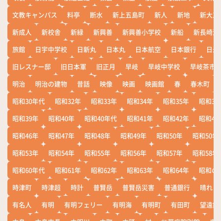
文教キャンパス
料亭
断水
新上五島町
新人
新地
新大工
新成人
新校舎
新緑
新興善
新興善小学校
新船
新長崎漁
旅館
日宇中学校
日新丸
日本丸
日本航空
日本銀行
日米
旧レスナー邸
旧日本軍
旧正月
早岐
早岐中学校
早岐茶市
明治
明治の建物
昔話
映像
映画
映画館
春
春木町
昭和30年代
昭和32年
昭和33年
昭和34年
昭和35年
昭和36
昭和39年
昭和40年
昭和40年代
昭和41年
昭和42年
昭和43
昭和46年
昭和47年
昭和48年
昭和49年
昭和50年
昭和50年
昭和53年
昭和54年
昭和55年
昭和56年
昭和57年
昭和58年
昭和60年代
昭和61年
昭和62年
昭和63年
昭和64年
昭和の
時津町
時津超
時計
普賢岳
普賢岳災害
普通銀行
晴れ
有名人
有明
有明フェリー
有明海
有明町
有田町
望遠鏡