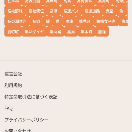
駐車場
高城公園
高城町
高島
高島炭鉱
高島町
高架広場
高校野球
高校駅伝
高潮
高速バス
高速道路
鬼岳
魚
鯨の潮吹き
鯨肉
鰻
鳥
鳴滝
鳴見台
鶴鳴女子高
鷹島
鹿町町
黒いダイヤ
黒丸踊
黒島
黒木町
龍踊
運営会社
利用規約
特定商取引法に基づく表記
FAQ
プライバシーポリシー
お問い合わせ