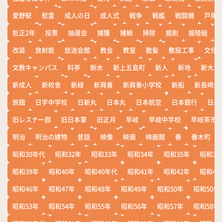
愛野駅
慰霊
成人の日
成人式
戦争
戦艦
戦闘機
戸尾
批正2年
投票
抽選会
捕獲
捕鯨
掃除
掘削
揚陸艇
改装
放射能
放送会館
教会
教室
散髪
敷設工事
文化
文教キャンパス
料亭
断水
新上五島町
新人
新地
新大工
新成人
新校舎
新緑
新興善
新興善小学校
新船
新長崎漁
旅館
日宇中学校
日新丸
日本丸
日本航空
日本銀行
日米
旧レスナー邸
旧日本軍
旧正月
早岐
早岐中学校
早岐茶市
明治
明治の建物
昔話
映像
映画
映画館
春
春木町
昭和30年代
昭和32年
昭和33年
昭和34年
昭和35年
昭和36
昭和39年
昭和40年
昭和40年代
昭和41年
昭和42年
昭和43
昭和46年
昭和47年
昭和48年
昭和49年
昭和50年
昭和50年
昭和53年
昭和54年
昭和55年
昭和56年
昭和57年
昭和58年