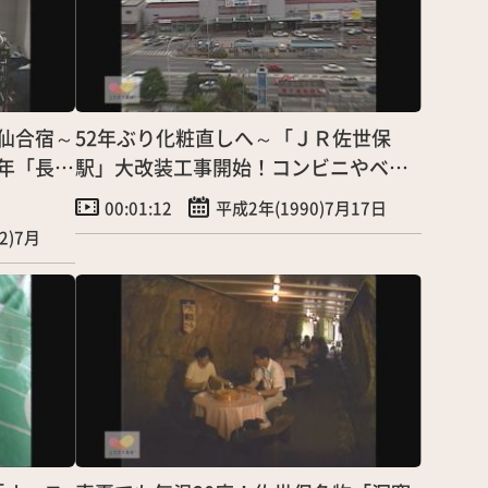
仙合宿～
52年ぶり化粧直しへ～「ＪＲ佐世保
年「長崎
駅」大改装工事開始！コンビニやベー
カリーも設置
00:01:12
平成2年(1990)7月17日
2)7月