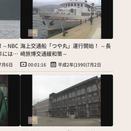
～NBC
海上交通船「つや丸」運行開始！ ～長
年には①
崎旅博交通緩和策～
)7月6日
00:01:16
平成2年(1990)7月2日