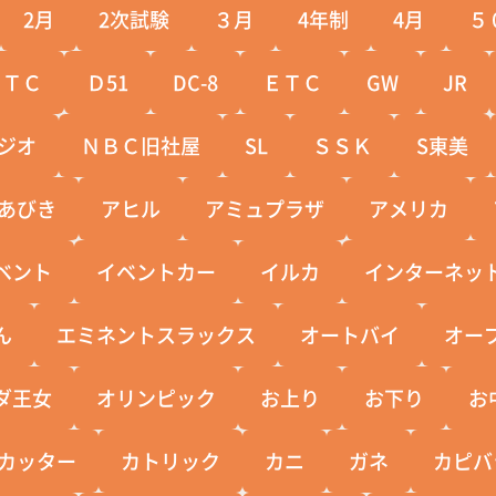
2月
2次試験
３月
4年制
4月
５
ＣＴＣ
Ｄ51
DC-8
ＥＴＣ
GW
JR
ジオ
ＮＢＣ旧社屋
SL
ＳＳＫ
S東美
あびき
アヒル
アミュプラザ
アメリカ
ベント
イベントカー
イルカ
インターネッ
ん
エミネントスラックス
オートバイ
オー
ダ王女
オリンピック
お上り
お下り
お
カッター
カトリック
カニ
ガネ
カピバ