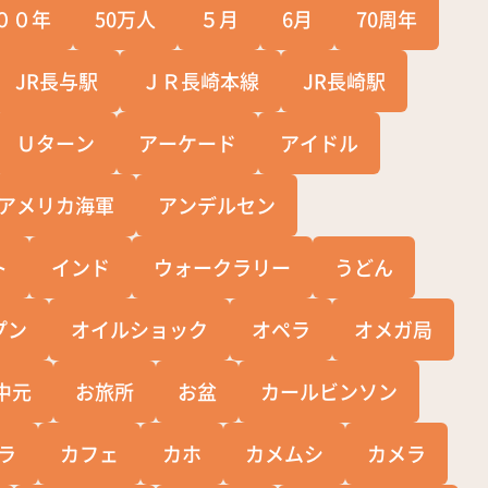
００年
50万人
５月
6月
70周年
JR長与駅
ＪＲ長崎本線
JR長崎駅
Ｕターン
アーケード
アイドル
アメリカ海軍
アンデルセン
ト
インド
ウォークラリー
うどん
プン
オイルショック
オペラ
オメガ局
中元
お旅所
お盆
カールビンソン
ラ
カフェ
カホ
カメムシ
カメラ