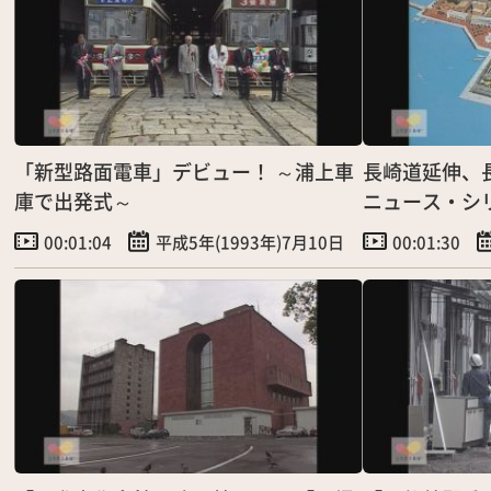
「新型路面電車」デビュー！ ～浦上車
長崎道延伸、長
庫で出発式～
ニュース・シリ
～
00:01:04
平成5年(1993年)7月10日
00:01:30