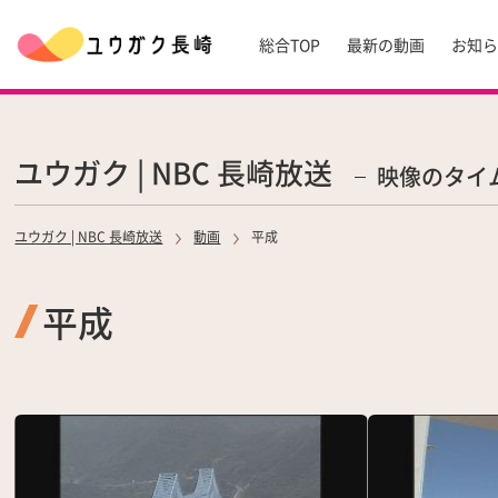
総合TOP
最新の動画
お知
ユウガク | NBC 長崎放送
映像のタイ
ユウガク | NBC 長崎放送
動画
平成
平成