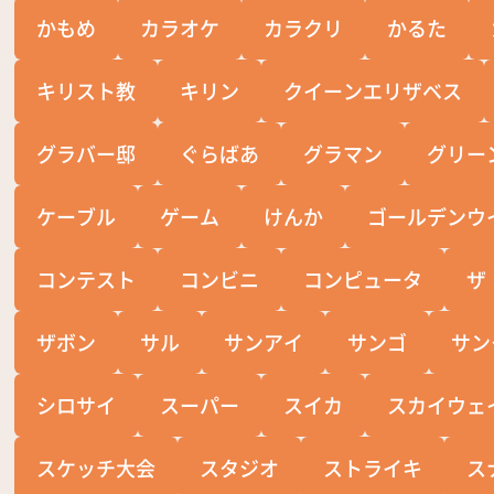
かもめ
カラオケ
カラクリ
かるた
キリスト教
キリン
クイーンエリザベス
グラバー邸
ぐらばあ
グラマン
グリー
ケーブル
ゲーム
けんか
ゴールデンウ
コンテスト
コンビニ
コンピュータ
ザ
ザボン
サル
サンアイ
サンゴ
サン
シロサイ
スーパー
スイカ
スカイウェ
スケッチ大会
スタジオ
ストライキ
ス