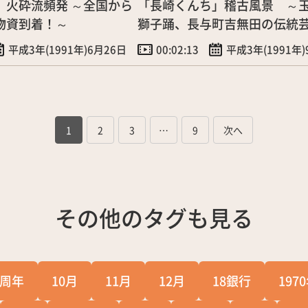
」火砕流頻発 ～全国から
「長崎くんち」稽古風景 ～
物資到着！～
獅子踊、長与町吉無田の伝統
平成3年(1991年)6月26日
00:02:13
平成3年(1991年
1
2
3
…
9
その他のタグも見る
0周年
10月
11月
12月
18銀行
197