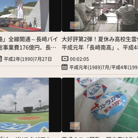
路」全線開通～長崎バイ
大好評第2弾！夏休み高校生雲
事業費176億円、長崎
平成元年「長崎南高」、平成4
混雑緩和へ
北高」～青春時代の1ページ
平成2年(1990)7月27日
00:02:05
平成元年(1989)7月/平成4年(199