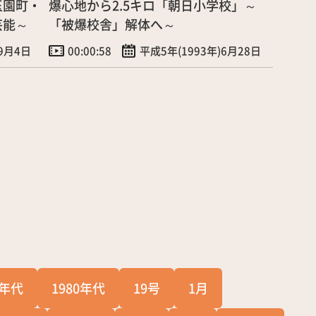
玉園町・
爆心地から2.5キロ「朝日小学校」～
芸能～
「被爆校舎」解体へ～
)9月4日
00:00:58
平成5年(1993年)6月28日
0年代
1980年代
19号
1月