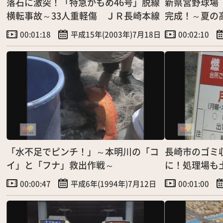
落石に激突！「特急かもめ46号」脱線
新県営野球場
横転事故～33人重軽傷 ＪＲ長崎本線
完成！～夏の
練習
00:01:18
平成15年(2003年)7月18日
00:02:10
「水不足でピンチ！」～本明川の「コ
長崎市のゴミ
イ」と「フナ」救出作戦～
に！処理場も
は反発
00:00:47
平成6年(1994年)7月12日
00:01:00