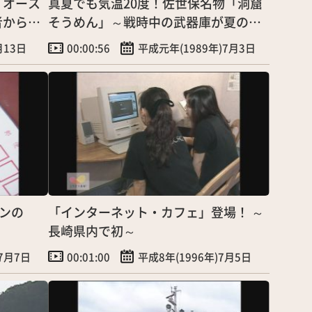
「オース
真夏でも気温20度！佐世保名物「洞窟
者から小
そうめん」～戦時中の武器庫が夏の涼
を味わうスポットに
月13日
00:00:56
平成元年(1989年)7月3日
ブンの
「インターネット・カフェ」登場！ ～
長崎県内で初～
)7月7日
00:01:00
平成8年(1996年)7月5日