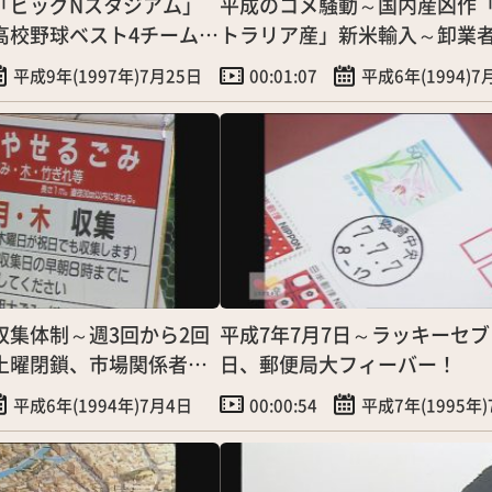
「ビッグNスタジアム」
平成のコメ騒動～国内産凶作
高校野球ベスト4チーム初
トラリア産」新米輸入～卸業
売店へ
平成9年(1997年)7月25日
00:01:07
平成6年(1994)7
収集体制～週3回から2回
平成7年7月7日～ラッキーセ
土曜閉鎖、市場関係者ら
日、郵便局大フィーバー！
平成6年(1994年)7月4日
00:00:54
平成7年(1995年