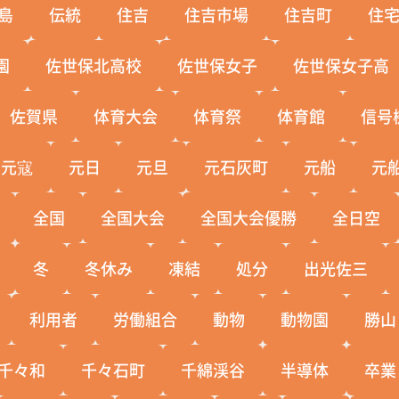
島
伝統
住吉
住吉市場
住吉町
住
園
佐世保北高校
佐世保女子
佐世保女子高
佐賀県
体育大会
体育祭
体育館
信号
元寇
元日
元旦
元石灰町
元船
元
全国
全国大会
全国大会優勝
全日空
冬
冬休み
凍結
処分
出光佐三
利用者
労働組合
動物
動物園
勝山
千々和
千々石町
千綿渓谷
半導体
卒業