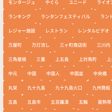
モンタージュ
やぐら
ユニード
ライオ
ランキング
ランタンフェスティバル
ラン
レジャー施設
レストラン
レンタルビデオ
万屋町
万灯流し
三ヶ町商店街
三川内
三角屋根
三重
上五島
上対馬町
上
中元
中国
中国人
中国盆
中央橋
丸栄
九十九島
九十九島火口
九州商船
五島
五島市
五百羅漢
五輪
亜熱帯