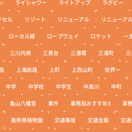
ン
ライシャワー
ライトアップ
ラグビー
ドセル
リゾート
リニューアル
リニューア
ローカル線
ロープウェイ
ロケット
一
三川内焼
三景台
三浦環
三浦町
三
岳
上海航路
上町
上西山町
世界一
中学
中学校
中学生
中島川
中町
亀山八幡宮
事件
事務局おすすめ3
事
亜熱帯植物園
交通事故
交通会館
交通