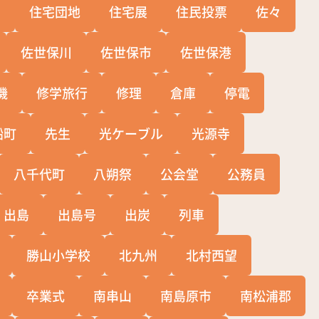
宅
住宅団地
住宅展
住民投票
佐々
佐世保川
佐世保市
佐世保港
機
修学旅行
修理
倉庫
停電
船町
先生
光ケーブル
光源寺
八千代町
八朔祭
公会堂
公務員
出島
出島号
出炭
列車
勝山小学校
北九州
北村西望
卒業式
南串山
南島原市
南松浦郡