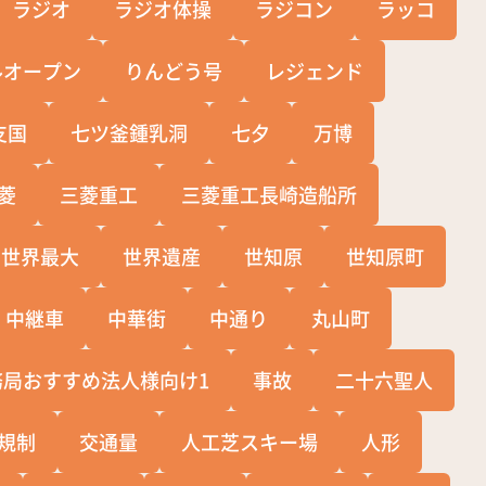
ラジオ
ラジオ体操
ラジコン
ラッコ
ルオープン
りんどう号
レジェンド
支国
七ツ釜鍾乳洞
七夕
万博
菱
三菱重工
三菱重工長崎造船所
世界最大
世界遺産
世知原
世知原町
中継車
中華街
中通り
丸山町
務局おすすめ法人様向け1
事故
二十六聖人
規制
交通量
人工芝スキー場
人形