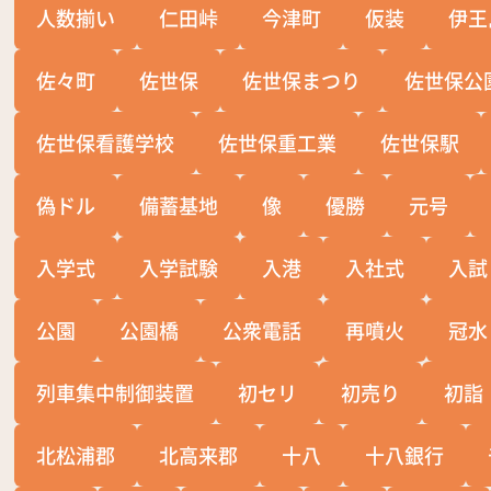
人数揃い
仁田峠
今津町
仮装
伊王
佐々町
佐世保
佐世保まつり
佐世保公
佐世保看護学校
佐世保重工業
佐世保駅
偽ドル
備蓄基地
像
優勝
元号
入学式
入学試験
入港
入社式
入試
公園
公園橋
公衆電話
再噴火
冠水
列車集中制御装置
初セリ
初売り
初詣
北松浦郡
北高来郡
十八
十八銀行