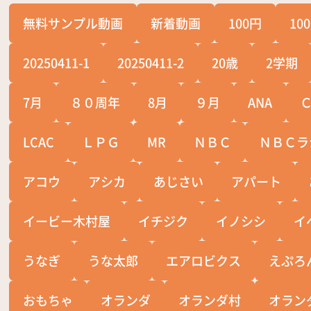
無料サンプル動画
新着動画
100円
10
20250411-1
20250411-2
20歳
2学期
7月
８０周年
8月
９月
ANA
LCAC
ＬＰＧ
MR
ＮＢＣ
ＮＢＣラ
アコウ
アシカ
あじさい
アパート
イービー木村屋
イチジク
イノシシ
イ
うなぎ
うな太郎
エアロビクス
えぷろ
おもちゃ
オランダ
オランダ村
オラン