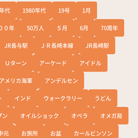
0年代
1980年代
19号
1月
００年
50万人
５月
6月
70周年
JR長与駅
ＪＲ長崎本線
JR長崎駅
Ｕターン
アーケード
アイドル
アメリカ海軍
アンデルセン
ト
インド
ウォークラリー
うどん
プン
オイルショック
オペラ
オメガ局
中元
お旅所
お盆
カールビンソン