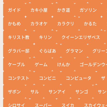
ガイド
カキ小屋
かき道
ガソリン
かもめ
カラオケ
カラクリ
かるた
キリスト教
キリン
クイーンエリザベス
グラバー邸
ぐらばあ
グラマン
グリー
ケーブル
ゲーム
けんか
ゴールデンウ
コンテスト
コンビニ
コンピュータ
ザ
ザボン
サル
サンアイ
サンゴ
サン
シロサイ
スーパー
スイカ
スカイウェ