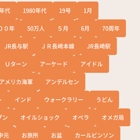
0年代
1980年代
19号
1月
００年
50万人
５月
6月
70周年
JR長与駅
ＪＲ長崎本線
JR長崎駅
Ｕターン
アーケード
アイドル
アメリカ海軍
アンデルセン
ト
インド
ウォークラリー
うどん
プン
オイルショック
オペラ
オメガ局
中元
お旅所
お盆
カールビンソン