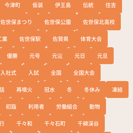
今津町
仮装
伊王島
伝統
住吉
佐世保まつり
佐世保公園
佐世保北高校
工業
佐世保駅
佐賀県
体育大会
優勝
元号
元寇
元日
元旦
入社式
入試
全国
全国大会
話
再噴火
冠水
冬
冬休み
凍結
初詣
利用者
労働組合
動物
行
千々和
千々石町
千綿渓谷