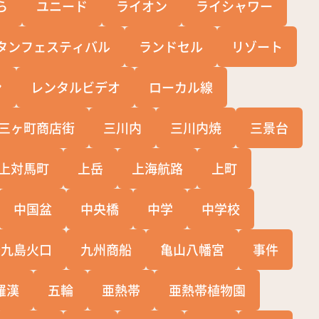
ら
ユニード
ライオン
ライシャワー
タンフェスティバル
ランドセル
リゾート
ン
レンタルビデオ
ローカル線
三ヶ町商店街
三川内
三川内焼
三景台
上対馬町
上岳
上海航路
上町
中国盆
中央橋
中学
中学校
十九島火口
九州商船
亀山八幡宮
事件
羅漢
五輪
亜熱帯
亜熱帯植物園