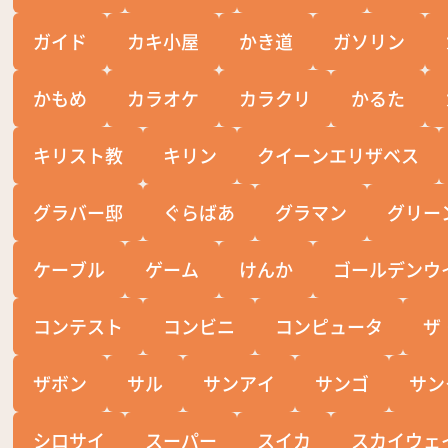
ガイド
カキ小屋
かき道
ガソリン
かもめ
カラオケ
カラクリ
かるた
キリスト教
キリン
クイーンエリザベス
グラバー邸
ぐらばあ
グラマン
グリー
ケーブル
ゲーム
けんか
ゴールデンウ
コンテスト
コンビニ
コンピュータ
ザ
ザボン
サル
サンアイ
サンゴ
サン
シロサイ
スーパー
スイカ
スカイウェ