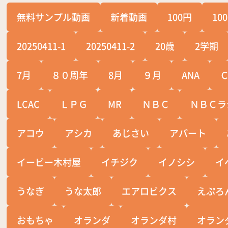
無料サンプル動画
新着動画
100円
10
20250411-1
20250411-2
20歳
2学期
7月
８０周年
8月
９月
ANA
LCAC
ＬＰＧ
MR
ＮＢＣ
ＮＢＣラ
アコウ
アシカ
あじさい
アパート
イービー木村屋
イチジク
イノシシ
イ
うなぎ
うな太郎
エアロビクス
えぷろ
おもちゃ
オランダ
オランダ村
オラン