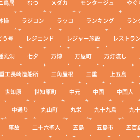
ニ鳥居
むつ
メダカ
モンタージュ
やぐ
体操
ラジコン
ラッコ
ランキング
ラン
どう号
レジェンド
レジャー施設
レストラ
鍾乳洞
七夕
万博
万屋町
万灯流し
重工長崎造船所
三角屋根
三重
上五島
世知原
世知原町
中元
中国
中国人
中通り
丸山町
丸栄
九十九島
九
事故
二十六聖人
五島
五島市
五百