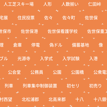
人工芝スキー場
人形
人数揃い
仁田峠
宅展
住民投票
佐々
佐々町
佐世保
世保市
佐世保港
佐世保看護学校
佐世保重
理
倉庫
停電
偽ドル
備蓄基地
像
ブル
光源寺
入学式
入学試験
入港
公会堂
公務員
公園
公園橋
公衆電
列車
列車集中制御装置
初セリ
初売り
村西望
北松浦郡
北高来郡
十八
十八銀