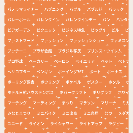
パノラマライナー
ハプニング
バブル
バブル期
バラック
バレーボール
バレンタイン
バレンタインデー
パン
ハンター
ビアガーデン
ピクニック
ビジネス特急
ビッグN
ビル
ビワ
ファストフード
ファッション
ファッションショー
ファミコン
プッチーニ
プラザ会館
ブラジル移民
プリンス・ウイレム
ブ
プロ野球
ベーカリー
ペーロン
ベイエリア
ペット
ベトナ
ヘリコプター
ペンギン
ボーイング767
ボート
ボーナス
ホ
ボーリング調査
ボウリング
ポケベル
ポスター
ホタル
ホ
ホテル日航ハウステンボス
ホバークラフト
ポリグラフ
ホワイ
マーチング
マーティング
まつり
マラソン
マリーナ
ミカ
みなとまつり
ミニバイク
ミニ出島
ミニ鳥居
むつ
メダカ
ユニード
ライオン
ライシャワー
ライトアップ
ラグビー