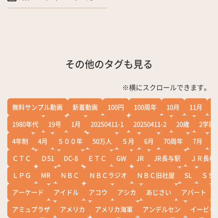
その他のタグも見る
※横にスクロールできます。
無料サンプル動画
新着動画
100円
100周年
10月
11月
1
1980年代
19号
1月
20250411-1
20250411-2
20歳
2学期
4年制
4月
５００年
50万人
５月
6月
70周年
7月
ＣＴＣ
Ｄ51
DC-8
ＥＴＣ
GW
JR
JR長与駅
ＪＲ長崎
ＬＰＧ
MR
ＮＢＣ
ＮＢＣラジオ
ＮＢＣ旧社屋
SL
ＳＳ
アーケード
アイドル
アコウ
アシカ
あじさい
アパート
アミュプラザ
アメリカ
アメリカ海軍
アンデルセン
イービー