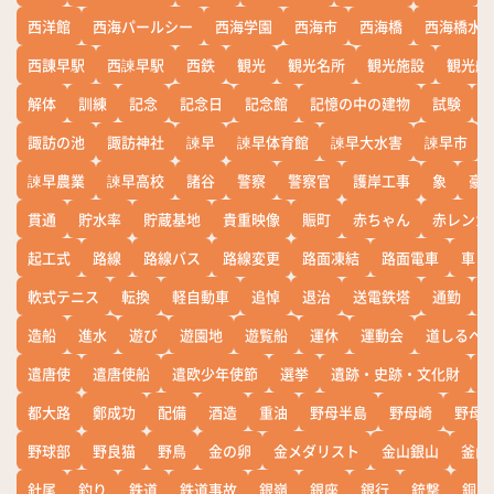
西洋館
西海パールシー
西海学園
西海市
西海橋
西海橋水
西諌早駅
西諫早駅
西鉄
観光
観光名所
観光施設
観光船
解体
訓練
記念
記念日
記念館
記憶の中の建物
試験
諏訪の池
諏訪神社
諫早
諫早体育館
諫早大水害
諫早市
諫早農業
諫早高校
諸谷
警察
警察官
護岸工事
象
豪
貫通
貯水率
貯蔵基地
貴重映像
賑町
赤ちゃん
赤レンガ
起工式
路線
路線バス
路線変更
路面凍結
路面電車
車
軟式テニス
転換
軽自動車
追悼
退治
送電鉄塔
通勤
造船
進水
遊び
遊園地
遊覧船
運休
運動会
道しるべ
遣唐使
遣唐使船
遣欧少年使節
選挙
遺跡・史跡・文化財
都大路
鄭成功
配備
酒造
重油
野母半島
野母崎
野母
野球部
野良猫
野鳥
金の卵
金メダリスト
金山銀山
釜山
針尾
釣り
鉄道
鉄道事故
銀嶺
銀座
銀行
銃撃
銅座