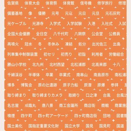
佐賀県
体育大会
体育祭
体育館
信号機
修学旅行
修理
備蓄基地
像
優勝
元号
元寇
元日
元旦
元石灰町
元
光ケーブル
光源寺
入学式
入学試験
入港
入社式
入試
全国大会優勝
全日空
八千代町
八朔祭
公会堂
公務員
公
再噴火
冠水
冬
冬休み
凍結
処分
出光佐三
出島
出
列車集中制御装置
初セリ
初売り
初詣
利用者
労働組合
勝山小学校
北九州
北村西望
北松浦郡
北高来郡
十八
十
千綿渓谷
半導体
卒業
卒業式
南串山
南島原市
南松浦郡
博多
博覧会
原の辻遺跡
原子力船
原潜
原爆
参拝
友
取り締まり
取り締まりカメラ
取締り
口之津
台風
台風19
名古屋
咸臨丸
唐八景
商工会議所
商店街
商戦
商業施設
噴煙
四ケ町
四ヶ町アーケード
四ヶ町商店街
団地
図書館
国土美化
国指定重要文化財
国立大学
国見
国見町
国道