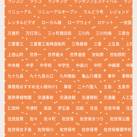
ラジコン
ラッコ
ランキング
ランタンフェスティバル
ランド
リニューアル
リニューアルオープン
りんどう号
レジェンド
レンタルビデオ
ローカル線
ロープウェイ
ロケット
一支国
万屋町
万灯流し
三ヶ町商店街
三川内
三川内焼
三景台
三菱重工
三菱重工長崎造船所
三角屋根
三重
上五島
上対
上西山町
世界一
世界最大
世界遺産
世知原
世知原町
中
中央橋
中学
中学校
中学生
中島川
中町
中継車
中華
九十九島
九十九島火口
九州商船
亀山八幡宮
事件
事務局お
事務局おすすめ法人様向け1
事故
二十六聖人
五島
五島市
亜熱帯植物園
交通事故
交通会館
交通規制
交通量
人工芝
仁田峠
今津町
仮装
伊王島
伝統
住吉
住吉市場
住吉
住民投票
佐々
佐々町
佐世保
佐世保まつり
佐世保公園
佐世保女子高
佐世保川
佐世保市
佐世保港
佐世保看護学校