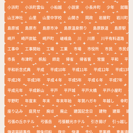
小浜町
小浜町雲仙
小船越
小説家
小長井町
少年
就職
山王神社
山里
山里中学校
山開き
岡政
岩屋町
岩川町
島原城
島原市
島原市沖
島原温泉祭り
島原鉄道
島原駅
崎戸
崎戸炭鉱
崎戸町
嵯峨島
川
川原
川平有料道路
工事中
工事開始
工場
工業
市場
市役所
市民
市民会
市長
布津町
帆船
師走
帰省
帰省客
常盤
平和
平和
平和祈念式典
平成
平成10年
平成11年
平成12年
平成13年
平成2年
平成3年
平成４年
平成5年
平成６年
平成7年
平
平成元年
平成新山
平戸
平戸城
平戸大橋
平戸小屋町
平
平野町
年度末
年末
年末年始
年賀ハガキ
年越し
幸町
座り込み
庭見せ
廃墟
廃止
建国記念日
建物
建築
建
弓張の丘ホテル
弓張岳
弓張観光ホテル
引き揚げ
引っ越し
強盗容疑事件
御朱印船
復元
快速
念仏
思案橋
恵美須町