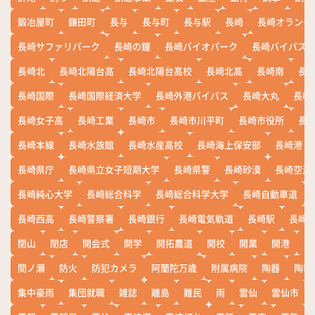
鍛冶屋町
鎌田町
長与
長与町
長与駅
長崎
長崎オランダ
長崎サファリパーク
長崎の鐘
長崎バイオパーク
長崎バイパス
長崎北
長崎北陽台高
長崎北陽台高校
長崎北高
長崎南
長
長崎国際
長崎国際経済大学
長崎外港バイパス
長崎大丸
長崎
長崎女子高
長崎工業
長崎市
長崎市川平町
長崎市役所
長
長崎本線
長崎水族館
長崎水産高校
長崎海上保安部
長崎港
長崎県庁
長崎県立女子短期大学
長崎県警
長崎砂漠
長崎空港
長崎純心大学
長崎総合科学
長崎総合科学大学
長崎自動車道
長崎西高
長崎警察署
長崎銀行
長崎電気軌道
長崎駅
長崎
閉山
閉店
開会式
開学
開拓農道
開校
開業
開港
開
間ノ瀬
防火
防犯カメラ
阿蘭陀万歳
附属病院
陶器
陶器
集中豪雨
集団就職
雑誌
離島
難民
雨
雲仙
雲仙市