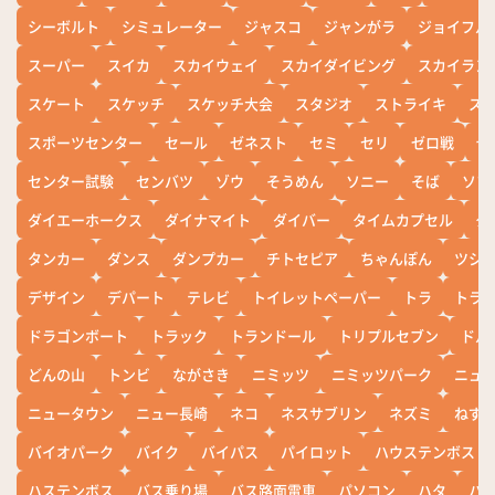
シーボルト
シミュレーター
ジャスコ
ジャンがラ
ジョイフル
スーパー
スイカ
スカイウェイ
スカイダイビング
スカイラン
スケート
スケッチ
スケッチ大会
スタジオ
ストライキ
ス
スポーツセンター
セール
ゼネスト
セミ
セリ
ゼロ戦
ぜ
センター試験
センバツ
ゾウ
そうめん
ソニー
そば
ソフ
ダイエーホークス
ダイナマイト
ダイバー
タイムカプセル
タ
タンカー
ダンス
ダンプカー
チトセピア
ちゃんぽん
ツシ
デザイン
デパート
テレビ
トイレットペーパー
トラ
トラ
ドラゴンボート
トラック
トランドール
トリプルセブン
ドル
どんの山
トンビ
ながさき
ニミッツ
ニミッツパーク
ニュ
ニュータウン
ニュー長崎
ネコ
ネスサブリン
ネズミ
ねず
バイオパーク
バイク
バイパス
パイロット
ハウステンボス
ハステンボス
バス乗り場
バス路面電車
パソコン
ハタ
ハ