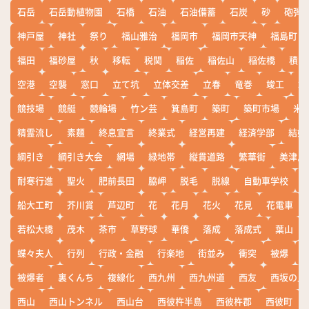
石岳
石岳動植物園
石橋
石油
石油備蓄
石炭
砂
砲弾
神戸屋
神社
祭り
福山雅治
福岡市
福岡市天神
福島町
福田
福砂屋
秋
移転
税関
稲佐
稲佐山
稲佐橋
積雪
空港
空襲
窓口
立て坑
立体交差
立春
竜巻
竣工
端
競技場
競艇
競輪場
竹ン芸
箕島町
築町
築町市場
米
精霊流し
素麺
終息宣言
終業式
経営再建
経済学部
結婚
綱引き
綱引き大会
網場
緑地帯
縦貫道路
繁華街
美津島
耐寒行進
聖火
肥前長田
脇岬
脱毛
脱線
自動車学校
船大工町
芥川賞
芦辺町
花
花月
花火
花見
花電車
若松大橋
茂木
茶市
草野球
華僑
落成
落成式
葉山
蝶々夫人
行列
行政・金融
行楽地
街並み
衝突
被爆
被爆者
裏くんち
複線化
西九州
西九州道
西友
西坂の丘
西山
西山トンネル
西山台
西彼杵半島
西彼杵郡
西彼町