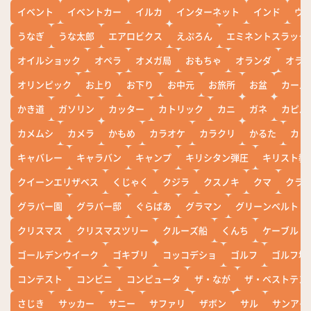
イベント
イベントカー
イルカ
インターネット
インド
ウ
うなぎ
うな太郎
エアロビクス
えぷろん
エミネントスラック
オイルショック
オペラ
オメガ局
おもちゃ
オランダ
オラ
オリンピック
お上り
お下り
お中元
お旅所
お盆
カール
かき道
ガソリン
カッター
カトリック
カニ
ガネ
カピバ
カメムシ
カメラ
かもめ
カラオケ
カラクリ
かるた
カレ
キャバレー
キャラバン
キャンプ
キリシタン弾圧
キリスト教
クイーンエリザベス
くじゃく
クジラ
クスノキ
クマ
クラ
グラバー園
グラバー邸
ぐらばあ
グラマン
グリーンベルト
クリスマス
クリスマスツリー
クルーズ船
くんち
ケーブル
ゴールデンウイーク
ゴキブリ
コッコデショ
ゴルフ
ゴルフ場
コンテスト
コンビニ
コンピュータ
ザ・なが
ザ・ベストテン
さじき
サッカー
サニー
サファリ
ザボン
サル
サンアイ