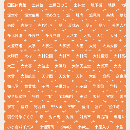
国際体育館
土井首
土用丑の日
土神堂
地下街
地獄
地獄
坂本小
坂本龍馬
埋め立て
城
城内
城見町
基地
墓参
壱岐
壱岐市
売れ行き
夏
夏休み
夏日
夏至
外国人バ
多比良港
多良見
多良見町
大バエ
大丸
大会
大分
大
大型店舗
大学
大学生
大学祭
大宝
大島
大島大橋
大
大晦日
大村
大村公園
大村市
大村湾
大村空港
大村高校
大正
大水害
大波止
大浜町
大浦天主堂
大瀬戸
大火
大雪
大韓航空
天守閣
天文台
天神
太郎
奇祭
奈良尾
如己堂
始業式
子供
子供の日
孔子廟
学園祭
学校
学
安全祈願祭
完成
宝町
宝製鋼社
実習
客船
宮摺
害虫
家電
宿町
寄合町
密入国
密航
富川
富江
富江町
寒
寝台特急さくら
寺
対州馬
対馬
対馬市
寿古踊
専用レー
小ヶ倉バイパス
小値賀町
小学校
小学生
小屋入り
小島