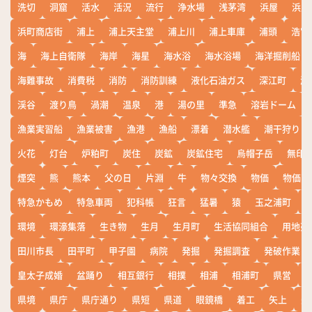
洗切
洞窟
活水
活況
流行
浄水場
浅茅湾
浜屋
浜屋
浜町商店街
浦上
浦上天主堂
浦上川
浦上車庫
浦頭
浩宮
海
海上自衛隊
海岸
海星
海水浴
海水浴場
海洋掘削船
海難事故
消費税
消防
消防訓練
液化石油ガス
深江町
淵
渓谷
渡り鳥
渦潮
温泉
港
湯の里
準急
溶岩ドーム
漁業実習船
漁業被害
漁港
漁船
漂着
潜水艦
潮干狩り
火花
灯台
炉粕町
炭住
炭鉱
炭鉱住宅
烏帽子岳
無印
煙突
熊
熊本
父の日
片淵
牛
物々交換
物価
物価高
特急かもめ
特急車両
犯科帳
狂言
猛暑
猿
玉之浦町
環境
環濠集落
生き物
生月
生月町
生活協同組合
用地売
田川市長
田平町
甲子園
病院
発掘
発掘調査
発破作業
皇太子成婚
盆踊り
相互銀行
相撲
相浦
相浦町
県営
県境
県庁
県庁通り
県短
県道
眼鏡橋
着工
矢上
矢