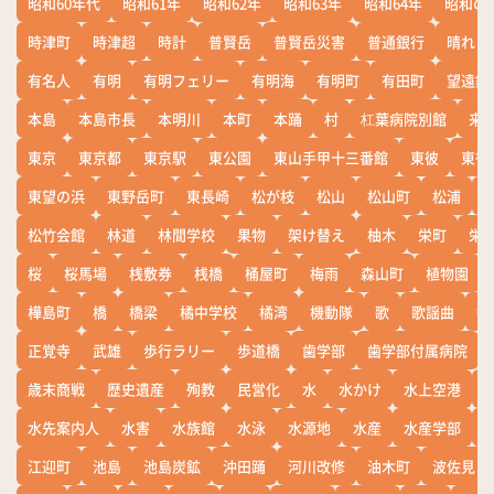
昭和60年代
昭和61年
昭和62年
昭和63年
昭和64年
昭和の
時津町
時津超
時計
普賢岳
普賢岳災害
普通銀行
晴れ
有名人
有明
有明フェリー
有明海
有明町
有田町
望遠鏡
本島
本島市長
本明川
本町
本踊
村
杠葉病院別館
来
東京
東京都
東京駅
東公園
東山手甲十三番館
東彼
東彼
東望の浜
東野岳町
東長崎
松が枝
松山
松山町
松浦
松竹会館
林道
林間学校
果物
架け替え
柚木
栄町
栄
桜
桜馬場
桟敷券
桟橋
桶屋町
梅雨
森山町
植物園
樺島町
橋
橋梁
橘中学校
橘湾
機動隊
歌
歌謡曲
歓
正覚寺
武雄
歩行ラリー
歩道橋
歯学部
歯学部付属病院
歳末商戦
歴史遺産
殉教
民営化
水
水かけ
水上空港
水先案内人
水害
水族館
水泳
水源地
水産
水産学部
江迎町
池島
池島炭鉱
沖田踊
河川改修
油木町
波佐見