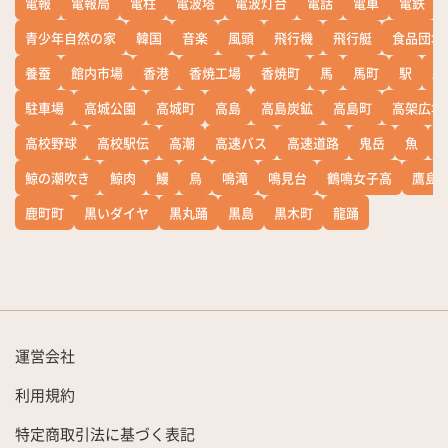
電報
電報局
電柱
電波塔
電波灯台
電話
電車
電鉄
青少年自然の家
韓国
音楽
風頭
飛行機
飛行艇
食品団地
養蚕
館内市場
香港
香焼工場
香焼町
馬
馬町
駅
駅
駐車場
高城公園
高城町
高島
高島炭鉱
高島町
高架広場
高校野球
高校駅伝
高潮
高速バス
高速道路
鬼岳
魚
鯨の潮吹き
鯨肉
鰻
鳥
鳴滝
鳴見台
鶴鳴女子高
鷹島
鹿町町
黒いダイヤ
黒丸踊
黒島
黒木町
龍踊
運営会社
利用規約
特定商取引法に基づく表記