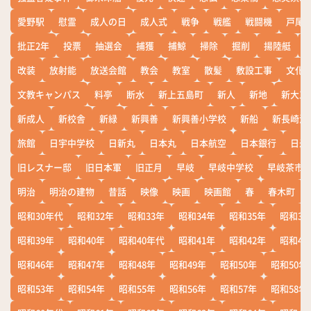
愛野駅
慰霊
成人の日
成人式
戦争
戦艦
戦闘機
戸尾
批正2年
投票
抽選会
捕獲
捕鯨
掃除
掘削
揚陸艇
改装
放射能
放送会館
教会
教室
散髪
敷設工事
文化
文教キャンパス
料亭
断水
新上五島町
新人
新地
新大工
新成人
新校舎
新緑
新興善
新興善小学校
新船
新長崎漁
旅館
日宇中学校
日新丸
日本丸
日本航空
日本銀行
日米
旧レスナー邸
旧日本軍
旧正月
早岐
早岐中学校
早岐茶市
明治
明治の建物
昔話
映像
映画
映画館
春
春木町
昭和30年代
昭和32年
昭和33年
昭和34年
昭和35年
昭和36
昭和39年
昭和40年
昭和40年代
昭和41年
昭和42年
昭和43
昭和46年
昭和47年
昭和48年
昭和49年
昭和50年
昭和50年
昭和53年
昭和54年
昭和55年
昭和56年
昭和57年
昭和58年