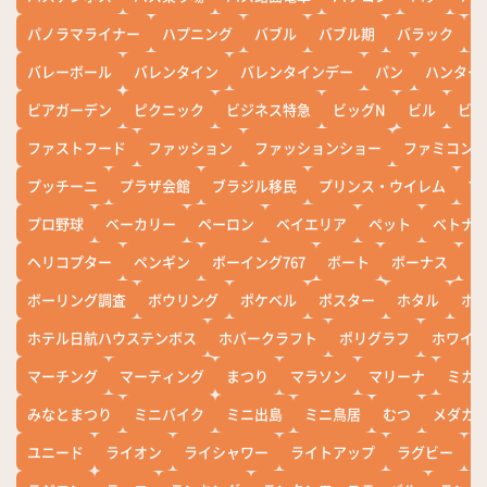
パノラマライナー
ハプニング
バブル
バブル期
バラック
バレーボール
バレンタイン
バレンタインデー
パン
ハンター
ビアガーデン
ピクニック
ビジネス特急
ビッグN
ビル
ビワ
ファストフード
ファッション
ファッションショー
ファミコン
プッチーニ
プラザ会館
ブラジル移民
プリンス・ウイレム
ブ
プロ野球
ベーカリー
ペーロン
ベイエリア
ペット
ベトナ
ヘリコプター
ペンギン
ボーイング767
ボート
ボーナス
ホ
ボーリング調査
ボウリング
ポケベル
ポスター
ホタル
ホ
ホテル日航ハウステンボス
ホバークラフト
ポリグラフ
ホワイ
マーチング
マーティング
まつり
マラソン
マリーナ
ミカ
みなとまつり
ミニバイク
ミニ出島
ミニ鳥居
むつ
メダカ
ユニード
ライオン
ライシャワー
ライトアップ
ラグビー