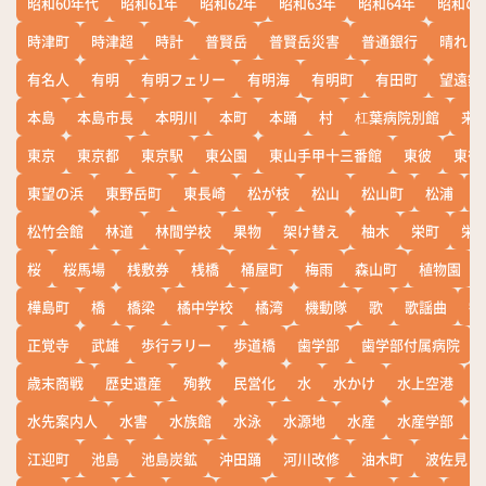
昭和60年代
昭和61年
昭和62年
昭和63年
昭和64年
昭和の
時津町
時津超
時計
普賢岳
普賢岳災害
普通銀行
晴れ
有名人
有明
有明フェリー
有明海
有明町
有田町
望遠鏡
本島
本島市長
本明川
本町
本踊
村
杠葉病院別館
来
東京
東京都
東京駅
東公園
東山手甲十三番館
東彼
東彼
東望の浜
東野岳町
東長崎
松が枝
松山
松山町
松浦
松竹会館
林道
林間学校
果物
架け替え
柚木
栄町
栄
桜
桜馬場
桟敷券
桟橋
桶屋町
梅雨
森山町
植物園
樺島町
橋
橋梁
橘中学校
橘湾
機動隊
歌
歌謡曲
歓
正覚寺
武雄
歩行ラリー
歩道橋
歯学部
歯学部付属病院
歳末商戦
歴史遺産
殉教
民営化
水
水かけ
水上空港
水先案内人
水害
水族館
水泳
水源地
水産
水産学部
江迎町
池島
池島炭鉱
沖田踊
河川改修
油木町
波佐見