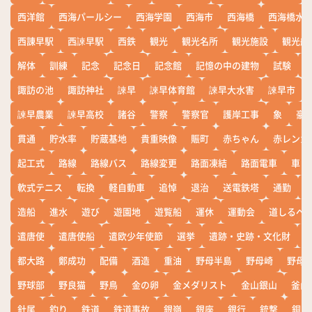
西洋館
西海パールシー
西海学園
西海市
西海橋
西海橋水
西諌早駅
西諫早駅
西鉄
観光
観光名所
観光施設
観光船
解体
訓練
記念
記念日
記念館
記憶の中の建物
試験
諏訪の池
諏訪神社
諫早
諫早体育館
諫早大水害
諫早市
諫早農業
諫早高校
諸谷
警察
警察官
護岸工事
象
豪
貫通
貯水率
貯蔵基地
貴重映像
賑町
赤ちゃん
赤レンガ
起工式
路線
路線バス
路線変更
路面凍結
路面電車
車
軟式テニス
転換
軽自動車
追悼
退治
送電鉄塔
通勤
造船
進水
遊び
遊園地
遊覧船
運休
運動会
道しるべ
遣唐使
遣唐使船
遣欧少年使節
選挙
遺跡・史跡・文化財
都大路
鄭成功
配備
酒造
重油
野母半島
野母崎
野母
野球部
野良猫
野鳥
金の卵
金メダリスト
金山銀山
釜山
針尾
釣り
鉄道
鉄道事故
銀嶺
銀座
銀行
銃撃
銅座