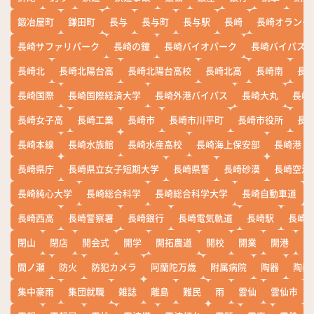
鍛冶屋町
鎌田町
長与
長与町
長与駅
長崎
長崎オランダ
長崎サファリパーク
長崎の鐘
長崎バイオパーク
長崎バイパス
長崎北
長崎北陽台高
長崎北陽台高校
長崎北高
長崎南
長
長崎国際
長崎国際経済大学
長崎外港バイパス
長崎大丸
長崎
長崎女子高
長崎工業
長崎市
長崎市川平町
長崎市役所
長
長崎本線
長崎水族館
長崎水産高校
長崎海上保安部
長崎港
長崎県庁
長崎県立女子短期大学
長崎県警
長崎砂漠
長崎空港
長崎純心大学
長崎総合科学
長崎総合科学大学
長崎自動車道
長崎西高
長崎警察署
長崎銀行
長崎電気軌道
長崎駅
長崎
閉山
閉店
開会式
開学
開拓農道
開校
開業
開港
開
間ノ瀬
防火
防犯カメラ
阿蘭陀万歳
附属病院
陶器
陶器
集中豪雨
集団就職
雑誌
離島
難民
雨
雲仙
雲仙市