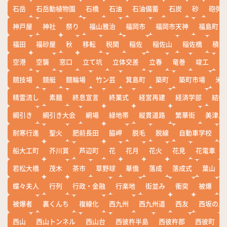
石岳
石岳動植物園
石橋
石油
石油備蓄
石炭
砂
砲弾
神戸屋
神社
祭り
福山雅治
福岡市
福岡市天神
福島町
福田
福砂屋
秋
移転
税関
稲佐
稲佐山
稲佐橋
積雪
空港
空襲
窓口
立て坑
立体交差
立春
竜巻
竣工
端
競技場
競艇
競輪場
竹ン芸
箕島町
築町
築町市場
米
精霊流し
素麺
終息宣言
終業式
経営再建
経済学部
結婚
綱引き
綱引き大会
網場
緑地帯
縦貫道路
繁華街
美津島
耐寒行進
聖火
肥前長田
脇岬
脱毛
脱線
自動車学校
船大工町
芥川賞
芦辺町
花
花月
花火
花見
花電車
若松大橋
茂木
茶市
草野球
華僑
落成
落成式
葉山
蝶々夫人
行列
行政・金融
行楽地
街並み
衝突
被爆
被爆者
裏くんち
複線化
西九州
西九州道
西友
西坂の丘
西山
西山トンネル
西山台
西彼杵半島
西彼杵郡
西彼町