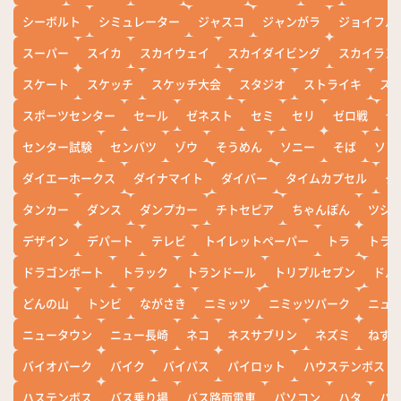
シーボルト
シミュレーター
ジャスコ
ジャンがラ
ジョイフル
スーパー
スイカ
スカイウェイ
スカイダイビング
スカイラン
スケート
スケッチ
スケッチ大会
スタジオ
ストライキ
ス
スポーツセンター
セール
ゼネスト
セミ
セリ
ゼロ戦
ぜ
センター試験
センバツ
ゾウ
そうめん
ソニー
そば
ソフ
ダイエーホークス
ダイナマイト
ダイバー
タイムカプセル
タ
タンカー
ダンス
ダンプカー
チトセピア
ちゃんぽん
ツシ
デザイン
デパート
テレビ
トイレットペーパー
トラ
トラ
ドラゴンボート
トラック
トランドール
トリプルセブン
ドル
どんの山
トンビ
ながさき
ニミッツ
ニミッツパーク
ニュ
ニュータウン
ニュー長崎
ネコ
ネスサブリン
ネズミ
ねず
バイオパーク
バイク
バイパス
パイロット
ハウステンボス
ハステンボス
バス乗り場
バス路面電車
パソコン
ハタ
ハ