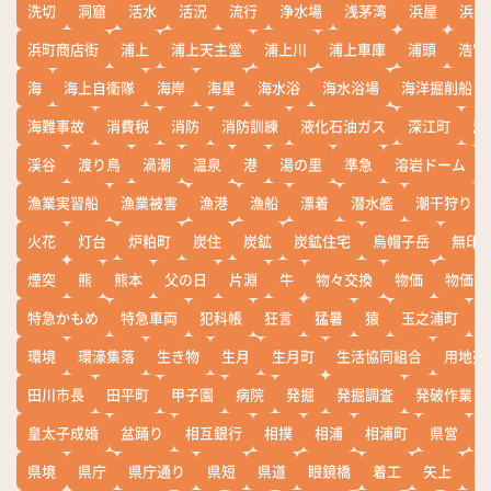
洗切
洞窟
活水
活況
流行
浄水場
浅茅湾
浜屋
浜屋
浜町商店街
浦上
浦上天主堂
浦上川
浦上車庫
浦頭
浩宮
海
海上自衛隊
海岸
海星
海水浴
海水浴場
海洋掘削船
海難事故
消費税
消防
消防訓練
液化石油ガス
深江町
淵
渓谷
渡り鳥
渦潮
温泉
港
湯の里
準急
溶岩ドーム
漁業実習船
漁業被害
漁港
漁船
漂着
潜水艦
潮干狩り
火花
灯台
炉粕町
炭住
炭鉱
炭鉱住宅
烏帽子岳
無印
煙突
熊
熊本
父の日
片淵
牛
物々交換
物価
物価高
特急かもめ
特急車両
犯科帳
狂言
猛暑
猿
玉之浦町
環境
環濠集落
生き物
生月
生月町
生活協同組合
用地売
田川市長
田平町
甲子園
病院
発掘
発掘調査
発破作業
皇太子成婚
盆踊り
相互銀行
相撲
相浦
相浦町
県営
県境
県庁
県庁通り
県短
県道
眼鏡橋
着工
矢上
矢