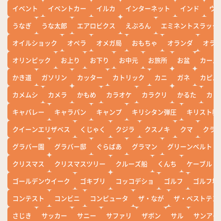
イベント
イベントカー
イルカ
インターネット
インド
ウ
うなぎ
うな太郎
エアロビクス
えぷろん
エミネントスラック
オイルショック
オペラ
オメガ局
おもちゃ
オランダ
オラ
オリンピック
お上り
お下り
お中元
お旅所
お盆
カール
かき道
ガソリン
カッター
カトリック
カニ
ガネ
カピバ
カメムシ
カメラ
かもめ
カラオケ
カラクリ
かるた
カレ
キャバレー
キャラバン
キャンプ
キリシタン弾圧
キリスト教
クイーンエリザベス
くじゃく
クジラ
クスノキ
クマ
クラ
グラバー園
グラバー邸
ぐらばあ
グラマン
グリーンベルト
クリスマス
クリスマスツリー
クルーズ船
くんち
ケーブル
ゴールデンウイーク
ゴキブリ
コッコデショ
ゴルフ
ゴルフ場
コンテスト
コンビニ
コンピュータ
ザ・なが
ザ・ベストテン
さじき
サッカー
サニー
サファリ
ザボン
サル
サンアイ