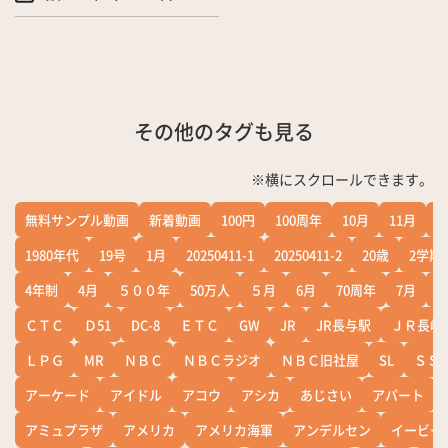
その他のタグも見る
※横にスクロールできます。
無料サンプル動画
新着動画
100円
100周年
10月
11月
1
1980年代
19号
1月
20250411-1
20250411-2
20歳
2学期
4年制
4月
５００年
50万人
５月
6月
70周年
7月
ＣＴＣ
Ｄ51
DC-8
ＥＴＣ
GW
JR
JR長与駅
ＪＲ長崎
ＬＰＧ
MR
ＮＢＣ
ＮＢＣラジオ
ＮＢＣ旧社屋
SL
ＳＳ
アーケード
アイドル
アコウ
アシカ
あじさい
アパート
アミュプラザ
アメリカ
アメリカ海軍
アンデルセン
イービー