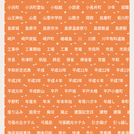
小浜町
小浜町雲仙
小船越
小説家
小長井町
少年
就職
山王神社
山里
山里中学校
山開き
岡政
岩屋町
岩川町
島原城
島原市
島原市沖
島原温泉祭り
島原鉄道
島原駅
崎戸
崎戸炭鉱
崎戸町
嵯峨島
川
川原
川平有料道路
工事中
工事開始
工場
工業
市場
市役所
市民
市民会
市長
布津町
帆船
師走
帰省
帰省客
常盤
平和
平和
平和祈念式典
平成
平成10年
平成11年
平成12年
平成13年
平成2年
平成3年
平成４年
平成5年
平成６年
平成7年
平
平成元年
平成新山
平戸
平戸城
平戸大橋
平戸小屋町
平
平野町
年度末
年末
年末年始
年賀ハガキ
年越し
幸町
座り込み
庭見せ
廃墟
廃止
建国記念日
建物
建築
建
弓張の丘ホテル
弓張岳
弓張観光ホテル
引き揚げ
引っ越し
強盗容疑事件
御朱印船
復元
快速
念仏
思案橋
恵美須町