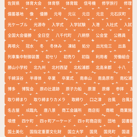
佐賀県
体育大会
体育祭
体育館
信号機
修学旅行
修理
備蓄基地
像
優勝
元号
元寇
元日
元旦
元石灰町
元
光ケーブル
光源寺
入学式
入学試験
入港
入社式
入試
全国大会優勝
全日空
八千代町
八朔祭
公会堂
公務員
公
再噴火
冠水
冬
冬休み
凍結
処分
出光佐三
出島
出
列車集中制御装置
初セリ
初売り
初詣
利用者
労働組合
勝山小学校
北九州
北村西望
北松浦郡
北高来郡
十八
十
千綿渓谷
半導体
卒業
卒業式
南串山
南島原市
南松浦郡
博多
博覧会
原の辻遺跡
原子力船
原潜
原爆
参拝
友
取り締まり
取り締まりカメラ
取締り
口之津
台風
台風19
名古屋
咸臨丸
唐八景
商工会議所
商店街
商戦
商業施設
噴煙
四ケ町
四ヶ町アーケード
四ヶ町商店街
団地
図書館
国土美化
国指定重要文化財
国立大学
国見
国見町
国道