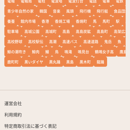
電報
電報局
電柱
電波塔
電波灯台
電話
電車
電鉄
青少年自然の家
韓国
音楽
風頭
飛行機
飛行艇
食品団地
養蚕
館内市場
香港
香焼工場
香焼町
馬
馬町
駅
駅
駐車場
高城公園
高城町
高島
高島炭鉱
高島町
高架広場
高校野球
高校駅伝
高潮
高速バス
高速道路
鬼岳
魚
鯨の潮吹き
鯨肉
鰻
鳥
鳴滝
鳴見台
鶴鳴女子高
鷹島
鹿町町
黒いダイヤ
黒丸踊
黒島
黒木町
龍踊
運営会社
利用規約
特定商取引法に基づく表記