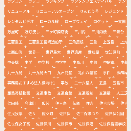
ラジコン
ラッコ
ランキング
ランタンフェスティバル
ランド
リニューアル
リニューアルオープン
りんどう号
レジェンド
レンタルビデオ
ローカル線
ロープウェイ
ロケット
一支国
万屋町
万灯流し
三ヶ町商店街
三川内
三川内焼
三景台
三菱重工
三菱重工長崎造船所
三角屋根
三重
上五島
上対
上西山町
世界一
世界最大
世界遺産
世知原
世知原町
中
中央橋
中学
中学校
中学生
中島川
中町
中継車
中華
九十九島
九十九島火口
九州商船
亀山八幡宮
事件
事務局お
事務局おすすめ法人様向け1
事故
二十六聖人
五島
五島市
亜熱帯植物園
交通事故
交通会館
交通規制
交通量
人工芝
仁田峠
今津町
仮装
伊王島
伝統
住吉
住吉市場
住吉
住民投票
佐々
佐々町
佐世保
佐世保まつり
佐世保公園
佐世保女子高
佐世保川
佐世保市
佐世保港
佐世保看護学校