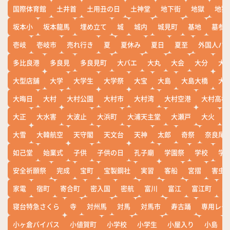
国際体育館
土井首
土用丑の日
土神堂
地下街
地獄
地獄
坂本小
坂本龍馬
埋め立て
城
城内
城見町
基地
墓参
壱岐
壱岐市
売れ行き
夏
夏休み
夏日
夏至
外国人バ
多比良港
多良見
多良見町
大バエ
大丸
大会
大分
大
大型店舗
大学
大学生
大学祭
大宝
大島
大島大橋
大
大晦日
大村
大村公園
大村市
大村湾
大村空港
大村高校
大正
大水害
大波止
大浜町
大浦天主堂
大瀬戸
大火
大雪
大韓航空
天守閣
天文台
天神
太郎
奇祭
奈良尾
如己堂
始業式
子供
子供の日
孔子廟
学園祭
学校
学
安全祈願祭
完成
宝町
宝製鋼社
実習
客船
宮摺
害虫
家電
宿町
寄合町
密入国
密航
富川
富江
富江町
寒
寝台特急さくら
寺
対州馬
対馬
対馬市
寿古踊
専用レー
小ヶ倉バイパス
小値賀町
小学校
小学生
小屋入り
小島