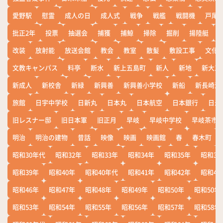
愛野駅
慰霊
成人の日
成人式
戦争
戦艦
戦闘機
戸尾
批正2年
投票
抽選会
捕獲
捕鯨
掃除
掘削
揚陸艇
改装
放射能
放送会館
教会
教室
散髪
敷設工事
文化
文教キャンパス
料亭
断水
新上五島町
新人
新地
新大工
新成人
新校舎
新緑
新興善
新興善小学校
新船
新長崎漁
旅館
日宇中学校
日新丸
日本丸
日本航空
日本銀行
日米
旧レスナー邸
旧日本軍
旧正月
早岐
早岐中学校
早岐茶市
明治
明治の建物
昔話
映像
映画
映画館
春
春木町
昭和30年代
昭和32年
昭和33年
昭和34年
昭和35年
昭和36
昭和39年
昭和40年
昭和40年代
昭和41年
昭和42年
昭和43
昭和46年
昭和47年
昭和48年
昭和49年
昭和50年
昭和50年
昭和53年
昭和54年
昭和55年
昭和56年
昭和57年
昭和58年