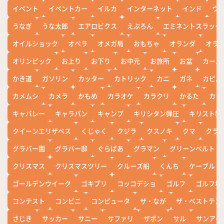
イベント
イベントカー
イルカ
インターネット
インド
ウ
うなぎ
うな太郎
エアロビクス
えぷろん
エミネントスラック
オイルショック
オペラ
オメガ局
おもちゃ
オランダ
オラ
オリンピック
お上り
お下り
お中元
お旅所
お盆
カール
かき道
ガソリン
カッター
カトリック
カニ
ガネ
カピバ
カメムシ
カメラ
かもめ
カラオケ
カラクリ
かるた
カレ
キャバレー
キャラバン
キャンプ
キリシタン弾圧
キリスト教
クイーンエリザベス
くじゃく
クジラ
クスノキ
クマ
クラ
グラバー園
グラバー邸
ぐらばあ
グラマン
グリーンベルト
クリスマス
クリスマスツリー
クルーズ船
くんち
ケーブル
ゴールデンウイーク
ゴキブリ
コッコデショ
ゴルフ
ゴルフ場
コンテスト
コンビニ
コンピュータ
ザ・なが
ザ・ベストテン
さじき
サッカー
サニー
サファリ
ザボン
サル
サンアイ