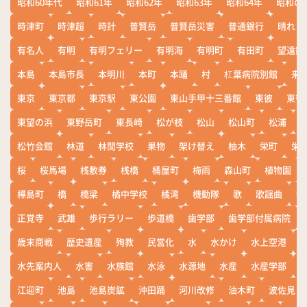
昭和60年代
昭和61年
昭和62年
昭和63年
昭和64年
昭和の
時津町
時津超
時計
普賢岳
普賢岳災害
普通銀行
晴れ
有名人
有明
有明フェリー
有明海
有明町
有田町
望遠鏡
本島
本島市長
本明川
本町
本踊
村
杠葉病院別館
来
東京
東京都
東京駅
東公園
東山手甲十三番館
東彼
東彼
東望の浜
東野岳町
東長崎
松が枝
松山
松山町
松浦
松竹会館
林道
林間学校
果物
架け替え
柚木
栄町
栄
桜
桜馬場
桟敷券
桟橋
桶屋町
梅雨
森山町
植物園
樺島町
橋
橋梁
橘中学校
橘湾
機動隊
歌
歌謡曲
歓
正覚寺
武雄
歩行ラリー
歩道橋
歯学部
歯学部付属病院
歳末商戦
歴史遺産
殉教
民営化
水
水かけ
水上空港
水先案内人
水害
水族館
水泳
水源地
水産
水産学部
江迎町
池島
池島炭鉱
沖田踊
河川改修
油木町
波佐見