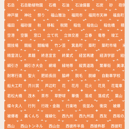
石岳
石岳動植物園
石橋
石油
石油備蓄
石炭
砂
砲弾
神戸屋
神社
祭り
福山雅治
福岡市
福岡市天神
福島町
福田
福砂屋
秋
移転
税関
稲佐
稲佐山
稲佐橋
積雪
空港
空襲
窓口
立て坑
立体交差
立春
竜巻
竣工
端
競技場
競艇
競輪場
竹ン芸
箕島町
築町
築町市場
米
精霊流し
素麺
終息宣言
終業式
経営再建
経済学部
結婚
綱引き
綱引き大会
網場
緑地帯
縦貫道路
繁華街
美津島
耐寒行進
聖火
肥前長田
脇岬
脱毛
脱線
自動車学校
船大工町
芥川賞
芦辺町
花
花月
花火
花見
花電車
若松大橋
茂木
茶市
草野球
華僑
落成
落成式
葉山
蝶々夫人
行列
行政・金融
行楽地
街並み
衝突
被爆
被爆者
裏くんち
複線化
西九州
西九州道
西友
西坂の丘
西山
西山トンネル
西山台
西彼杵半島
西彼杵郡
西彼町