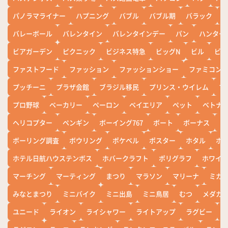
パノラマライナー
ハプニング
バブル
バブル期
バラック
バレーボール
バレンタイン
バレンタインデー
パン
ハンター
ビアガーデン
ピクニック
ビジネス特急
ビッグN
ビル
ビワ
ファストフード
ファッション
ファッションショー
ファミコン
プッチーニ
プラザ会館
ブラジル移民
プリンス・ウイレム
ブ
プロ野球
ベーカリー
ペーロン
ベイエリア
ペット
ベトナ
ヘリコプター
ペンギン
ボーイング767
ボート
ボーナス
ホ
ボーリング調査
ボウリング
ポケベル
ポスター
ホタル
ホ
ホテル日航ハウステンボス
ホバークラフト
ポリグラフ
ホワイ
マーチング
マーティング
まつり
マラソン
マリーナ
ミカ
みなとまつり
ミニバイク
ミニ出島
ミニ鳥居
むつ
メダカ
ユニード
ライオン
ライシャワー
ライトアップ
ラグビー