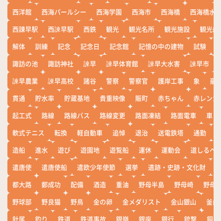
西洋館
西海パールシー
西海学園
西海市
西海橋
西海橋水
西諌早駅
西諫早駅
西鉄
観光
観光名所
観光施設
観光船
解体
訓練
記念
記念日
記念館
記憶の中の建物
試験
諏訪の池
諏訪神社
諫早
諫早体育館
諫早大水害
諫早市
諫早農業
諫早高校
諸谷
警察
警察官
護岸工事
象
豪
貫通
貯水率
貯蔵基地
貴重映像
賑町
赤ちゃん
赤レンガ
起工式
路線
路線バス
路線変更
路面凍結
路面電車
車
軟式テニス
転換
軽自動車
追悼
退治
送電鉄塔
通勤
造船
進水
遊び
遊園地
遊覧船
運休
運動会
道しるべ
遣唐使
遣唐使船
遣欧少年使節
選挙
遺跡・史跡・文化財
都大路
鄭成功
配備
酒造
重油
野母半島
野母崎
野母
野球部
野良猫
野鳥
金の卵
金メダリスト
金山銀山
釜山
針尾
釣り
鉄道
鉄道事故
銀嶺
銀座
銀行
銃撃
銅座