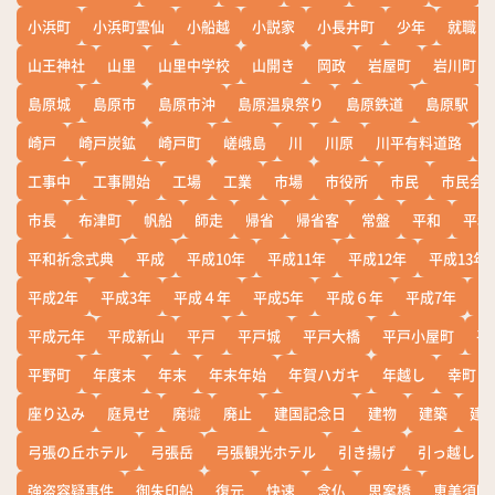
小浜町
小浜町雲仙
小船越
小説家
小長井町
少年
就職
山王神社
山里
山里中学校
山開き
岡政
岩屋町
岩川町
島原城
島原市
島原市沖
島原温泉祭り
島原鉄道
島原駅
崎戸
崎戸炭鉱
崎戸町
嵯峨島
川
川原
川平有料道路
工事中
工事開始
工場
工業
市場
市役所
市民
市民会
市長
布津町
帆船
師走
帰省
帰省客
常盤
平和
平和
平和祈念式典
平成
平成10年
平成11年
平成12年
平成13年
平成2年
平成3年
平成４年
平成5年
平成６年
平成7年
平
平成元年
平成新山
平戸
平戸城
平戸大橋
平戸小屋町
平
平野町
年度末
年末
年末年始
年賀ハガキ
年越し
幸町
座り込み
庭見せ
廃墟
廃止
建国記念日
建物
建築
建
弓張の丘ホテル
弓張岳
弓張観光ホテル
引き揚げ
引っ越し
強盗容疑事件
御朱印船
復元
快速
念仏
思案橋
恵美須町