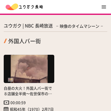
ユウガク | NBC 長崎放送
映像のタイムマシーン
外国人バー街
白昼の大火！外国人バー街で
８店舗全半焼〜佐世保市の繁
華街騒然
00:00:59
昭和45年（1970）2月7日