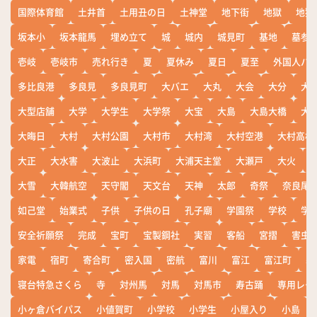
国際体育館
土井首
土用丑の日
土神堂
地下街
地獄
地獄
坂本小
坂本龍馬
埋め立て
城
城内
城見町
基地
墓参
壱岐
壱岐市
売れ行き
夏
夏休み
夏日
夏至
外国人バ
多比良港
多良見
多良見町
大バエ
大丸
大会
大分
大
大型店舗
大学
大学生
大学祭
大宝
大島
大島大橋
大
大晦日
大村
大村公園
大村市
大村湾
大村空港
大村高校
大正
大水害
大波止
大浜町
大浦天主堂
大瀬戸
大火
大雪
大韓航空
天守閣
天文台
天神
太郎
奇祭
奈良尾
如己堂
始業式
子供
子供の日
孔子廟
学園祭
学校
学
安全祈願祭
完成
宝町
宝製鋼社
実習
客船
宮摺
害虫
家電
宿町
寄合町
密入国
密航
富川
富江
富江町
寒
寝台特急さくら
寺
対州馬
対馬
対馬市
寿古踊
専用レー
小ヶ倉バイパス
小値賀町
小学校
小学生
小屋入り
小島