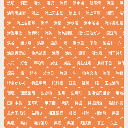
洗切
洞窟
活水
活況
流行
浄水場
浅茅湾
浜屋
浜屋
浜町商店街
浦上
浦上天主堂
浦上川
浦上車庫
浦頭
浩宮
海
海上自衛隊
海岸
海星
海水浴
海水浴場
海洋掘削船
海難事故
消費税
消防
消防訓練
液化石油ガス
深江町
淵
渓谷
渡り鳥
渦潮
温泉
港
湯の里
準急
溶岩ドーム
漁業実習船
漁業被害
漁港
漁船
漂着
潜水艦
潮干狩り
火花
灯台
炉粕町
炭住
炭鉱
炭鉱住宅
烏帽子岳
無印
煙突
熊
熊本
父の日
片淵
牛
物々交換
物価
物価高
特急かもめ
特急車両
犯科帳
狂言
猛暑
猿
玉之浦町
環境
環濠集落
生き物
生月
生月町
生活協同組合
用地売
田川市長
田平町
甲子園
病院
発掘
発掘調査
発破作業
皇太子成婚
盆踊り
相互銀行
相撲
相浦
相浦町
県営
県境
県庁
県庁通り
県短
県道
眼鏡橋
着工
矢上
矢