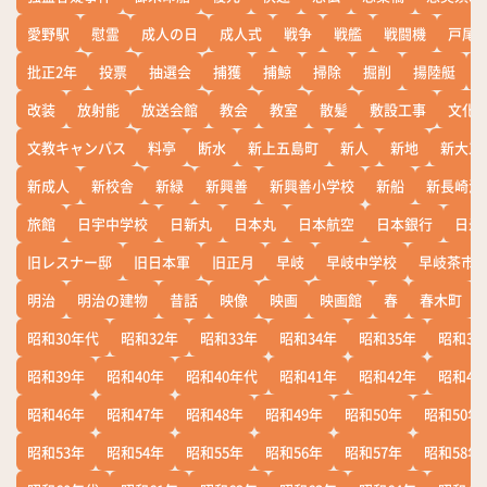
愛野駅
慰霊
成人の日
成人式
戦争
戦艦
戦闘機
戸尾
批正2年
投票
抽選会
捕獲
捕鯨
掃除
掘削
揚陸艇
改装
放射能
放送会館
教会
教室
散髪
敷設工事
文化
文教キャンパス
料亭
断水
新上五島町
新人
新地
新大工
新成人
新校舎
新緑
新興善
新興善小学校
新船
新長崎漁
旅館
日宇中学校
日新丸
日本丸
日本航空
日本銀行
日米
旧レスナー邸
旧日本軍
旧正月
早岐
早岐中学校
早岐茶市
明治
明治の建物
昔話
映像
映画
映画館
春
春木町
昭和30年代
昭和32年
昭和33年
昭和34年
昭和35年
昭和36
昭和39年
昭和40年
昭和40年代
昭和41年
昭和42年
昭和43
昭和46年
昭和47年
昭和48年
昭和49年
昭和50年
昭和50年
昭和53年
昭和54年
昭和55年
昭和56年
昭和57年
昭和58年