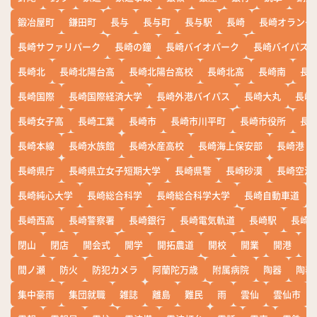
鍛冶屋町
鎌田町
長与
長与町
長与駅
長崎
長崎オランダ
長崎サファリパーク
長崎の鐘
長崎バイオパーク
長崎バイパス
長崎北
長崎北陽台高
長崎北陽台高校
長崎北高
長崎南
長
長崎国際
長崎国際経済大学
長崎外港バイパス
長崎大丸
長崎
長崎女子高
長崎工業
長崎市
長崎市川平町
長崎市役所
長
長崎本線
長崎水族館
長崎水産高校
長崎海上保安部
長崎港
長崎県庁
長崎県立女子短期大学
長崎県警
長崎砂漠
長崎空港
長崎純心大学
長崎総合科学
長崎総合科学大学
長崎自動車道
長崎西高
長崎警察署
長崎銀行
長崎電気軌道
長崎駅
長崎
閉山
閉店
開会式
開学
開拓農道
開校
開業
開港
開
間ノ瀬
防火
防犯カメラ
阿蘭陀万歳
附属病院
陶器
陶器
集中豪雨
集団就職
雑誌
離島
難民
雨
雲仙
雲仙市