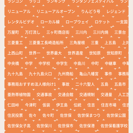
ラジコン
ラッコ
ランキング
ランタンフェスティバル
ランド
リニューアル
リニューアルオープン
りんどう号
レジェンド
レンタルビデオ
ローカル線
ロープウェイ
ロケット
一支国
万屋町
万灯流し
三ヶ町商店街
三川内
三川内焼
三景台
三菱重工
三菱重工長崎造船所
三角屋根
三重
上五島
上対
上西山町
世界一
世界最大
世界遺産
世知原
世知原町
中
中央橋
中学
中学校
中学生
中島川
中町
中継車
中華
九十九島
九十九島火口
九州商船
亀山八幡宮
事件
事務局お
事務局おすすめ法人様向け1
事故
二十六聖人
五島
五島市
亜熱帯植物園
交通事故
交通会館
交通規制
交通量
人工芝
仁田峠
今津町
仮装
伊王島
伝統
住吉
住吉市場
住吉
住民投票
佐々
佐々町
佐世保
佐世保まつり
佐世保公園
佐世保女子高
佐世保川
佐世保市
佐世保港
佐世保看護学校