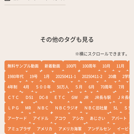
その他のタグも見る
※横にスクロールできます。
無料サンプル動画
新着動画
100円
100周年
10月
11月
1
1980年代
19号
1月
20250411-1
20250411-2
20歳
2学期
4年制
4月
５００年
50万人
５月
6月
70周年
7月
ＣＴＣ
Ｄ51
DC-8
ＥＴＣ
GW
JR
JR長与駅
ＪＲ長崎
ＬＰＧ
MR
ＮＢＣ
ＮＢＣラジオ
ＮＢＣ旧社屋
SL
ＳＳ
アーケード
アイドル
アコウ
アシカ
あじさい
アパート
アミュプラザ
アメリカ
アメリカ海軍
アンデルセン
イービー