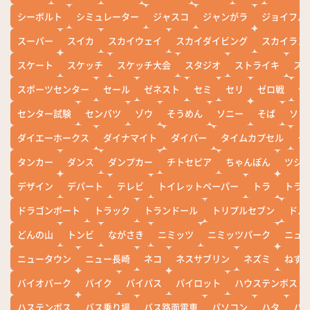
シーボルト
シミュレーター
ジャスコ
ジャンがラ
ジョイフル
スーパー
スイカ
スカイウェイ
スカイダイビング
スカイラン
スケート
スケッチ
スケッチ大会
スタジオ
ストライキ
ス
スポーツセンター
セール
ゼネスト
セミ
セリ
ゼロ戦
ぜ
センター試験
センバツ
ゾウ
そうめん
ソニー
そば
ソフ
ダイエーホークス
ダイナマイト
ダイバー
タイムカプセル
タ
タンカー
ダンス
ダンプカー
チトセピア
ちゃんぽん
ツシ
デザイン
デパート
テレビ
トイレットペーパー
トラ
トラ
ドラゴンボート
トラック
トランドール
トリプルセブン
ドル
どんの山
トンビ
ながさき
ニミッツ
ニミッツパーク
ニュ
ニュータウン
ニュー長崎
ネコ
ネスサブリン
ネズミ
ねず
バイオパーク
バイク
バイパス
パイロット
ハウステンボス
ハステンボス
バス乗り場
バス路面電車
パソコン
ハタ
ハ