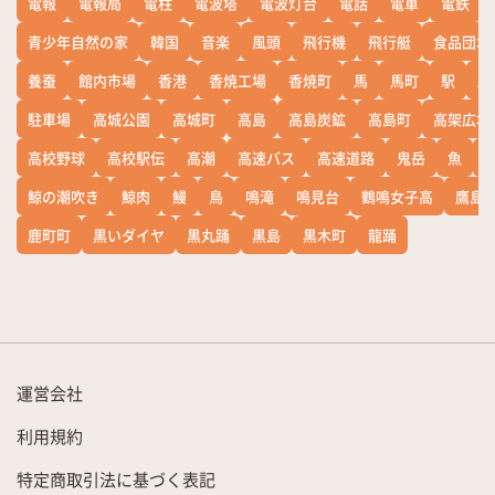
電報
電報局
電柱
電波塔
電波灯台
電話
電車
電鉄
青少年自然の家
韓国
音楽
風頭
飛行機
飛行艇
食品団地
養蚕
館内市場
香港
香焼工場
香焼町
馬
馬町
駅
駅
駐車場
高城公園
高城町
高島
高島炭鉱
高島町
高架広場
高校野球
高校駅伝
高潮
高速バス
高速道路
鬼岳
魚
鯨の潮吹き
鯨肉
鰻
鳥
鳴滝
鳴見台
鶴鳴女子高
鷹島
鹿町町
黒いダイヤ
黒丸踊
黒島
黒木町
龍踊
運営会社
利用規約
特定商取引法に基づく表記