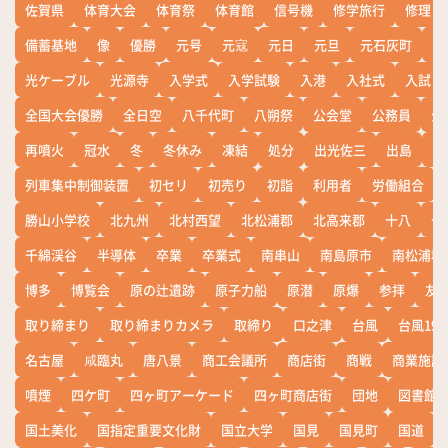
佐賀県
体育大会
体育祭
体育館
信号機
修学旅行
修理
備蓄基地
像
優勝
元号
元寇
元日
元旦
元石灰町
元
光ケーブル
光源寺
入学式
入学試験
入港
入社式
入試
全国大会優勝
全日空
八千代町
八朔祭
公会堂
公務員
公
再噴火
冠水
冬
冬休み
凍結
処分
出光佐三
出島
出
列車集中制御装置
初セリ
初売り
初詣
利用者
労働組合
勝山小学校
北九州
北村西望
北松浦郡
北高来郡
十八
十
千綿渓谷
半導体
卒業
卒業式
南串山
南島原市
南松浦郡
博多
博覧会
原の辻遺跡
原子力船
原潜
原爆
参拝
友
取り締まり
取り締まりカメラ
取締り
口之津
台風
台風19
名古屋
咸臨丸
唐八景
商工会議所
商店街
商戦
商業施設
噴煙
四ケ町
四ヶ町アーケード
四ヶ町商店街
団地
図書館
国土美化
国指定重要文化財
国立大学
国見
国見町
国道