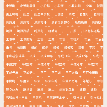
小浜町
小浜町雲仙
小船越
小説家
小長井町
少年
就職
山王神社
山里
山里中学校
山開き
岡政
岩屋町
岩川町
島原城
島原市
島原市沖
島原温泉祭り
島原鉄道
島原駅
崎戸
崎戸炭鉱
崎戸町
嵯峨島
川
川原
川平有料道路
工事中
工事開始
工場
工業
市場
市役所
市民
市民会
市長
布津町
帆船
師走
帰省
帰省客
常盤
平和
平和
平和祈念式典
平成
平成10年
平成11年
平成12年
平成13年
平成2年
平成3年
平成４年
平成5年
平成６年
平成7年
平
平成元年
平成新山
平戸
平戸城
平戸大橋
平戸小屋町
平
平野町
年度末
年末
年末年始
年賀ハガキ
年越し
幸町
座り込み
庭見せ
廃墟
廃止
建国記念日
建物
建築
建
弓張の丘ホテル
弓張岳
弓張観光ホテル
引き揚げ
引っ越し
強盗容疑事件
御朱印船
復元
快速
念仏
思案橋
恵美須町