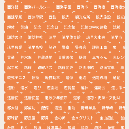
西洋館
西海パールシー
西海学園
西海市
西海橋
西海橋水
西諌早駅
西諫早駅
西鉄
観光
観光名所
観光施設
観光船
解体
訓練
記念
記念日
記念館
記憶の中の建物
試験
諏訪の池
諏訪神社
諫早
諫早体育館
諫早大水害
諫早市
諫早農業
諫早高校
諸谷
警察
警察官
護岸工事
象
豪
貫通
貯水率
貯蔵基地
貴重映像
賑町
赤ちゃん
赤レンガ
起工式
路線
路線バス
路線変更
路面凍結
路面電車
車
軟式テニス
転換
軽自動車
追悼
退治
送電鉄塔
通勤
造船
進水
遊び
遊園地
遊覧船
運休
運動会
道しるべ
遣唐使
遣唐使船
遣欧少年使節
選挙
遺跡・史跡・文化財
都大路
鄭成功
配備
酒造
重油
野母半島
野母崎
野母
野球部
野良猫
野鳥
金の卵
金メダリスト
金山銀山
釜山
針尾
釣り
鉄道
鉄道事故
銀嶺
銀座
銀行
銃撃
銅座