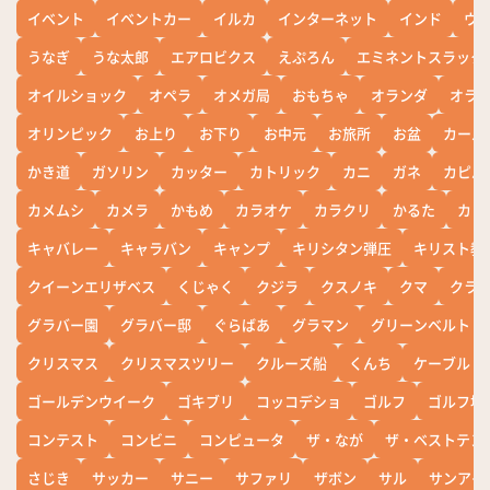
イベント
イベントカー
イルカ
インターネット
インド
ウ
うなぎ
うな太郎
エアロビクス
えぷろん
エミネントスラック
オイルショック
オペラ
オメガ局
おもちゃ
オランダ
オラ
オリンピック
お上り
お下り
お中元
お旅所
お盆
カール
かき道
ガソリン
カッター
カトリック
カニ
ガネ
カピバ
カメムシ
カメラ
かもめ
カラオケ
カラクリ
かるた
カレ
キャバレー
キャラバン
キャンプ
キリシタン弾圧
キリスト教
クイーンエリザベス
くじゃく
クジラ
クスノキ
クマ
クラ
グラバー園
グラバー邸
ぐらばあ
グラマン
グリーンベルト
クリスマス
クリスマスツリー
クルーズ船
くんち
ケーブル
ゴールデンウイーク
ゴキブリ
コッコデショ
ゴルフ
ゴルフ場
コンテスト
コンビニ
コンピュータ
ザ・なが
ザ・ベストテン
さじき
サッカー
サニー
サファリ
ザボン
サル
サンアイ