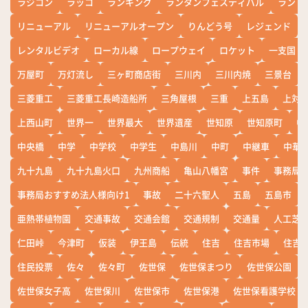
ラジコン
ラッコ
ランキング
ランタンフェスティバル
ランド
リニューアル
リニューアルオープン
りんどう号
レジェンド
レンタルビデオ
ローカル線
ロープウェイ
ロケット
一支国
万屋町
万灯流し
三ヶ町商店街
三川内
三川内焼
三景台
三菱重工
三菱重工長崎造船所
三角屋根
三重
上五島
上対
上西山町
世界一
世界最大
世界遺産
世知原
世知原町
中
中央橋
中学
中学校
中学生
中島川
中町
中継車
中華
九十九島
九十九島火口
九州商船
亀山八幡宮
事件
事務局お
事務局おすすめ法人様向け1
事故
二十六聖人
五島
五島市
亜熱帯植物園
交通事故
交通会館
交通規制
交通量
人工芝
仁田峠
今津町
仮装
伊王島
伝統
住吉
住吉市場
住吉
住民投票
佐々
佐々町
佐世保
佐世保まつり
佐世保公園
佐世保女子高
佐世保川
佐世保市
佐世保港
佐世保看護学校