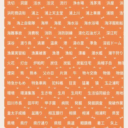
洗切
洞窟
活水
活況
流行
浄水場
浅茅湾
浜屋
浜屋
浜町商店街
浦上
浦上天主堂
浦上川
浦上車庫
浦頭
浩宮
海
海上自衛隊
海岸
海星
海水浴
海水浴場
海洋掘削船
海難事故
消費税
消防
消防訓練
液化石油ガス
深江町
淵
渓谷
渡り鳥
渦潮
温泉
港
湯の里
準急
溶岩ドーム
漁業実習船
漁業被害
漁港
漁船
漂着
潜水艦
潮干狩り
火花
灯台
炉粕町
炭住
炭鉱
炭鉱住宅
烏帽子岳
無印
煙突
熊
熊本
父の日
片淵
牛
物々交換
物価
物価高
特急かもめ
特急車両
犯科帳
狂言
猛暑
猿
玉之浦町
環境
環濠集落
生き物
生月
生月町
生活協同組合
用地売
田川市長
田平町
甲子園
病院
発掘
発掘調査
発破作業
皇太子成婚
盆踊り
相互銀行
相撲
相浦
相浦町
県営
県境
県庁
県庁通り
県短
県道
眼鏡橋
着工
矢上
矢