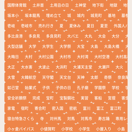
国際体育館
土井首
土用丑の日
土神堂
地下街
地獄
地獄
坂本小
坂本龍馬
埋め立て
城
城内
城見町
基地
墓参
壱岐
壱岐市
売れ行き
夏
夏休み
夏日
夏至
外国人バ
多比良港
多良見
多良見町
大バエ
大丸
大会
大分
大
大型店舗
大学
大学生
大学祭
大宝
大島
大島大橋
大
大晦日
大村
大村公園
大村市
大村湾
大村空港
大村高校
大正
大水害
大波止
大浜町
大浦天主堂
大瀬戸
大火
大雪
大韓航空
天守閣
天文台
天神
太郎
奇祭
奈良尾
如己堂
始業式
子供
子供の日
孔子廟
学園祭
学校
学
安全祈願祭
完成
宝町
宝製鋼社
実習
客船
宮摺
害虫
家電
宿町
寄合町
密入国
密航
富川
富江
富江町
寒
寝台特急さくら
寺
対州馬
対馬
対馬市
寿古踊
専用レー
小ヶ倉バイパス
小値賀町
小学校
小学生
小屋入り
小島