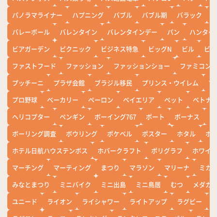
パノラマライナー
ハプニング
バブル
バブル期
バラック
バレーボール
バレンタイン
バレンタインデー
パン
ハンター
ビアガーデン
ピクニック
ビジネス特急
ビッグN
ビル
ビワ
ファストフード
ファッション
ファッションショー
ファミコン
プッチーニ
プラザ会館
ブラジル移民
プリンス・ウイレム
ブ
プロ野球
ベーカリー
ペーロン
ベイエリア
ペット
ベトナ
ヘリコプター
ペンギン
ボーイング767
ボート
ボーナス
ホ
ボーリング調査
ボウリング
ポケベル
ポスター
ホタル
ホ
ホテル日航ハウステンボス
ホバークラフト
ポリグラフ
ホワイ
マーチング
マーティング
まつり
マラソン
マリーナ
ミカ
みなとまつり
ミニバイク
ミニ出島
ミニ鳥居
むつ
メダカ
ユニード
ライオン
ライシャワー
ライトアップ
ラグビー