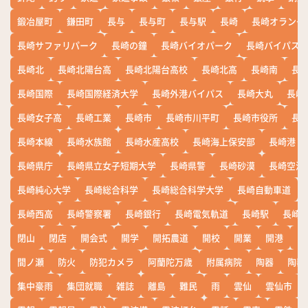
鍛冶屋町
鎌田町
長与
長与町
長与駅
長崎
長崎オランダ
長崎サファリパーク
長崎の鐘
長崎バイオパーク
長崎バイパス
長崎北
長崎北陽台高
長崎北陽台高校
長崎北高
長崎南
長
長崎国際
長崎国際経済大学
長崎外港バイパス
長崎大丸
長崎
長崎女子高
長崎工業
長崎市
長崎市川平町
長崎市役所
長
長崎本線
長崎水族館
長崎水産高校
長崎海上保安部
長崎港
長崎県庁
長崎県立女子短期大学
長崎県警
長崎砂漠
長崎空港
長崎純心大学
長崎総合科学
長崎総合科学大学
長崎自動車道
長崎西高
長崎警察署
長崎銀行
長崎電気軌道
長崎駅
長崎
閉山
閉店
開会式
開学
開拓農道
開校
開業
開港
開
間ノ瀬
防火
防犯カメラ
阿蘭陀万歳
附属病院
陶器
陶器
集中豪雨
集団就職
雑誌
離島
難民
雨
雲仙
雲仙市