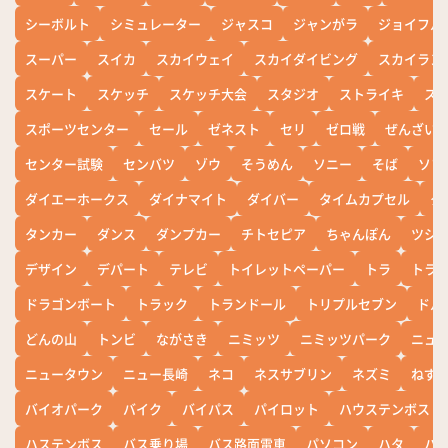
シーボルト
シミュレーター
ジャスコ
ジャンがラ
ジョイフル
スーパー
スイカ
スカイウェイ
スカイダイビング
スカイラン
スケート
スケッチ
スケッチ大会
スタジオ
ストライキ
ス
スポーツセンター
セール
ゼネスト
セリ
ゼロ戦
ぜんざい
センター試験
センバツ
ゾウ
そうめん
ソニー
そば
ソフ
ダイエーホークス
ダイナマイト
ダイバー
タイムカプセル
タ
タンカー
ダンス
ダンプカー
チトセピア
ちゃんぽん
ツシ
デザイン
デパート
テレビ
トイレットペーパー
トラ
トラ
ドラゴンボート
トラック
トランドール
トリプルセブン
ドル
どんの山
トンビ
ながさき
ニミッツ
ニミッツパーク
ニュ
ニュータウン
ニュー長崎
ネコ
ネスサブリン
ネズミ
ねず
バイオパーク
バイク
バイパス
パイロット
ハウステンボス
ハステンボス
バス乗り場
バス路面電車
パソコン
ハタ
ハ