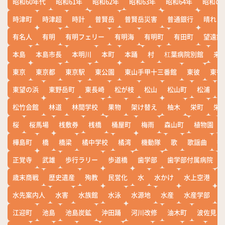
昭和60年代
昭和61年
昭和62年
昭和63年
昭和64年
昭和の
時津町
時津超
時計
普賢岳
普賢岳災害
普通銀行
晴れ
有名人
有明
有明フェリー
有明海
有明町
有田町
望遠鏡
本島
本島市長
本明川
本町
本踊
村
杠葉病院別館
来
東京
東京都
東京駅
東公園
東山手甲十三番館
東彼
東彼
東望の浜
東野岳町
東長崎
松が枝
松山
松山町
松浦
松竹会館
林道
林間学校
果物
架け替え
柚木
栄町
栄
桜
桜馬場
桟敷券
桟橋
桶屋町
梅雨
森山町
植物園
樺島町
橋
橋梁
橘中学校
橘湾
機動隊
歌
歌謡曲
歓
正覚寺
武雄
歩行ラリー
歩道橋
歯学部
歯学部付属病院
歳末商戦
歴史遺産
殉教
民営化
水
水かけ
水上空港
水先案内人
水害
水族館
水泳
水源地
水産
水産学部
江迎町
池島
池島炭鉱
沖田踊
河川改修
油木町
波佐見