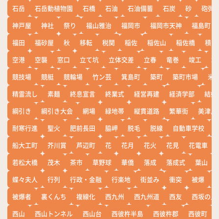
石岳
石岳動植物園
石橋
石油
石油備蓄
石炭
砂
砲弾
神戸屋
神社
祭り
福山雅治
福岡市
福岡市天神
福島町
福田
福砂屋
秋
移転
税関
稲佐
稲佐山
稲佐橋
積雪
空港
空襲
窓口
立て坑
立体交差
立春
竜巻
竣工
端
競技場
競艇
競輪場
竹ン芸
箕島町
築町
築町市場
米
精霊流し
素麺
終息宣言
終業式
経営再建
経済学部
結婚
綱引き
綱引き大会
網場
緑地帯
縦貫道路
繁華街
美津島
耐寒行進
聖火
肥前長田
脇岬
脱毛
脱線
自動車学校
船大工町
芥川賞
芦辺町
花
花月
花火
花見
花電車
若松大橋
茂木
茶市
草野球
華僑
落成
落成式
葉山
蝶々夫人
行列
行政・金融
行楽地
街並み
衝突
被爆
被爆者
裏くんち
複線化
西九州
西九州道
西友
西坂の丘
西山
西山トンネル
西山台
西彼杵半島
西彼杵郡
西彼町