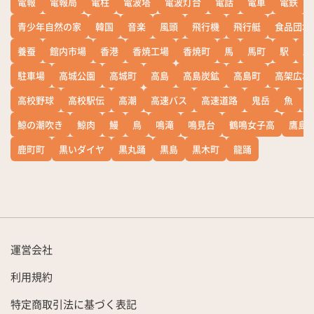
電報
電報局
電柱
電波塔
電波灯台
電話
電車
電鉄
青少年自然の家
韓国
音楽
風頭
飛行機
飛行艇
食品団地
養蚕
館内市場
香港
香焼工場
香焼町
馬
馬町
駅
駅
駐車場
高城公園
高城町
高島
高島炭鉱
高島町
高架広場
高校野球
高校駅伝
高潮
高速バス
高速道路
鬼岳
魚
鯨の潮吹き
鯨肉
鰻
鳥
鳴滝
鳴見台
鶴鳴女子高
鷹島
鹿町町
黒いダイヤ
黒丸踊
黒島
黒木町
龍踊
運営会社
利用規約
特定商取引法に基づく表記