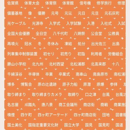
佐賀県
体育大会
体育祭
体育館
信号機
修学旅行
修理
備蓄基地
像
優勝
元号
元寇
元日
元旦
元石灰町
元
光ケーブル
光源寺
入学式
入学試験
入港
入社式
入試
全国大会優勝
全日空
八千代町
八朔祭
公会堂
公務員
公
再噴火
冠水
冬
冬休み
凍結
処分
出光佐三
出島
出
列車集中制御装置
初セリ
初売り
初詣
利用者
労働組合
勝山小学校
北九州
北村西望
北松浦郡
北高来郡
十八
十
千綿渓谷
半導体
卒業
卒業式
南串山
南島原市
南松浦郡
博多
博覧会
原の辻遺跡
原子力船
原潜
原爆
参拝
友
取り締まり
取り締まりカメラ
取締り
口之津
台風
台風19
名古屋
咸臨丸
唐八景
商工会議所
商店街
商戦
商業施設
噴煙
四ケ町
四ヶ町アーケード
四ヶ町商店街
団地
図書館
国土美化
国指定重要文化財
国立大学
国見
国見町
国道