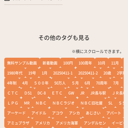
その他のタグも見る
※横にスクロールできます。
無料サンプル動画
新着動画
100円
100周年
10月
11月
1
1980年代
19号
1月
20250411-1
20250411-2
20歳
2学期
4年制
4月
５００年
50万人
５月
6月
70周年
7月
ＣＴＣ
Ｄ51
DC-8
ＥＴＣ
GW
JR
JR長与駅
ＪＲ長崎
ＬＰＧ
MR
ＮＢＣ
ＮＢＣラジオ
ＮＢＣ旧社屋
SL
ＳＳ
アーケード
アイドル
アコウ
アシカ
あじさい
アパート
アミュプラザ
アメリカ
アメリカ海軍
アンデルセン
イービー