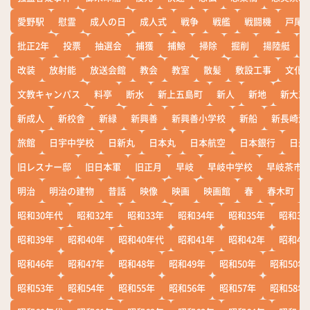
愛野駅
慰霊
成人の日
成人式
戦争
戦艦
戦闘機
戸尾
批正2年
投票
抽選会
捕獲
捕鯨
掃除
掘削
揚陸艇
改装
放射能
放送会館
教会
教室
散髪
敷設工事
文化
文教キャンパス
料亭
断水
新上五島町
新人
新地
新大工
新成人
新校舎
新緑
新興善
新興善小学校
新船
新長崎漁
旅館
日宇中学校
日新丸
日本丸
日本航空
日本銀行
日米
旧レスナー邸
旧日本軍
旧正月
早岐
早岐中学校
早岐茶市
明治
明治の建物
昔話
映像
映画
映画館
春
春木町
昭和30年代
昭和32年
昭和33年
昭和34年
昭和35年
昭和36
昭和39年
昭和40年
昭和40年代
昭和41年
昭和42年
昭和43
昭和46年
昭和47年
昭和48年
昭和49年
昭和50年
昭和50年
昭和53年
昭和54年
昭和55年
昭和56年
昭和57年
昭和58年