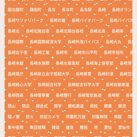
鍛冶屋町
鎌田町
長与
長与町
長与駅
長崎
長崎オランダ
長崎サファリパーク
長崎の鐘
長崎バイオパーク
長崎バイパス
長崎北
長崎北陽台高
長崎北陽台高校
長崎北高
長崎南
長
長崎国際
長崎国際経済大学
長崎外港バイパス
長崎大丸
長崎
長崎女子高
長崎工業
長崎市
長崎市川平町
長崎市役所
長
長崎本線
長崎水族館
長崎水産高校
長崎海上保安部
長崎港
長崎県庁
長崎県立女子短期大学
長崎県警
長崎砂漠
長崎空港
長崎純心大学
長崎総合科学
長崎総合科学大学
長崎自動車道
長崎西高
長崎警察署
長崎銀行
長崎電気軌道
長崎駅
長崎
閉山
閉店
開会式
開学
開拓農道
開校
開業
開港
開
間ノ瀬
防火
防犯カメラ
阿蘭陀万歳
附属病院
陶器
陶器
集中豪雨
集団就職
雑誌
離島
難民
雨
雲仙
雲仙市