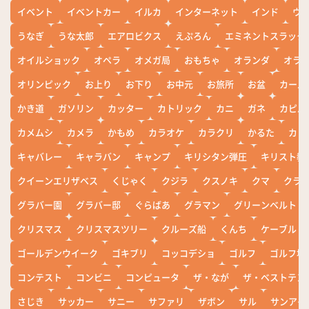
イベント
イベントカー
イルカ
インターネット
インド
ウ
うなぎ
うな太郎
エアロビクス
えぷろん
エミネントスラック
オイルショック
オペラ
オメガ局
おもちゃ
オランダ
オラ
オリンピック
お上り
お下り
お中元
お旅所
お盆
カール
かき道
ガソリン
カッター
カトリック
カニ
ガネ
カピバ
カメムシ
カメラ
かもめ
カラオケ
カラクリ
かるた
カレ
キャバレー
キャラバン
キャンプ
キリシタン弾圧
キリスト教
クイーンエリザベス
くじゃく
クジラ
クスノキ
クマ
クラ
グラバー園
グラバー邸
ぐらばあ
グラマン
グリーンベルト
クリスマス
クリスマスツリー
クルーズ船
くんち
ケーブル
ゴールデンウイーク
ゴキブリ
コッコデショ
ゴルフ
ゴルフ場
コンテスト
コンビニ
コンピュータ
ザ・なが
ザ・ベストテン
さじき
サッカー
サニー
サファリ
ザボン
サル
サンアイ