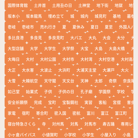
国際体育館
土井首
土用丑の日
土神堂
地下街
地獄
地獄
坂本小
坂本龍馬
埋め立て
城
城内
城見町
基地
墓参
壱岐
壱岐市
売れ行き
夏
夏休み
夏日
夏至
外国人バ
多比良港
多良見
多良見町
大バエ
大丸
大会
大分
大
大型店舗
大学
大学生
大学祭
大宝
大島
大島大橋
大
大晦日
大村
大村公園
大村市
大村湾
大村空港
大村高校
大正
大水害
大波止
大浜町
大浦天主堂
大瀬戸
大火
大雪
大韓航空
天守閣
天文台
天神
太郎
奇祭
奈良尾
如己堂
始業式
子供
子供の日
孔子廟
学園祭
学校
学
安全祈願祭
完成
宝町
宝製鋼社
実習
客船
宮摺
害虫
家電
宿町
寄合町
密入国
密航
富川
富江
富江町
寒
寝台特急さくら
寺
対州馬
対馬
対馬市
寿古踊
専用レー
小ヶ倉バイパス
小値賀町
小学校
小学生
小屋入り
小島