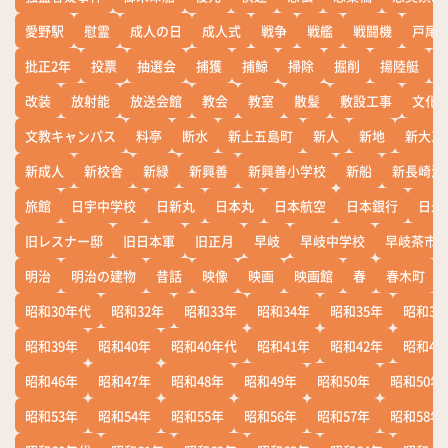
愛野駅
慰霊
成人の日
成人式
戦争
戦艦
戦闘機
戸尾
批正2年
投票
抽選会
捕獲
捕鯨
掃除
掘削
揚陸艇
改装
放射能
放送会館
教会
教室
散髪
敷設工事
文化
文教キャンパス
料亭
断水
新上五島町
新人
新地
新大工
新成人
新校舎
新緑
新興善
新興善小学校
新船
新長崎漁
旅館
日宇中学校
日新丸
日本丸
日本航空
日本銀行
日米
旧レスナー邸
旧日本軍
旧正月
早岐
早岐中学校
早岐茶市
明治
明治の建物
昔話
映像
映画
映画館
春
春木町
昭和30年代
昭和32年
昭和33年
昭和34年
昭和35年
昭和36
昭和39年
昭和40年
昭和40年代
昭和41年
昭和42年
昭和43
昭和46年
昭和47年
昭和48年
昭和49年
昭和50年
昭和50年
昭和53年
昭和54年
昭和55年
昭和56年
昭和57年
昭和58年