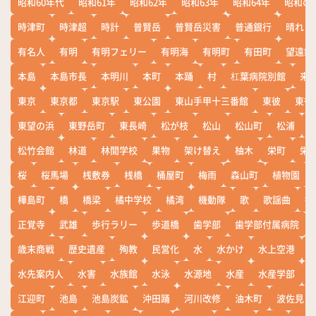
昭和60年代
昭和61年
昭和62年
昭和63年
昭和64年
昭和の
時津町
時津超
時計
普賢岳
普賢岳災害
普通銀行
晴れ
有名人
有明
有明フェリー
有明海
有明町
有田町
望遠鏡
本島
本島市長
本明川
本町
本踊
村
杠葉病院別館
来
東京
東京都
東京駅
東公園
東山手甲十三番館
東彼
東彼
東望の浜
東野岳町
東長崎
松が枝
松山
松山町
松浦
松竹会館
林道
林間学校
果物
架け替え
柚木
栄町
栄
桜
桜馬場
桟敷券
桟橋
桶屋町
梅雨
森山町
植物園
樺島町
橋
橋梁
橘中学校
橘湾
機動隊
歌
歌謡曲
歓
正覚寺
武雄
歩行ラリー
歩道橋
歯学部
歯学部付属病院
歳末商戦
歴史遺産
殉教
民営化
水
水かけ
水上空港
水先案内人
水害
水族館
水泳
水源地
水産
水産学部
江迎町
池島
池島炭鉱
沖田踊
河川改修
油木町
波佐見