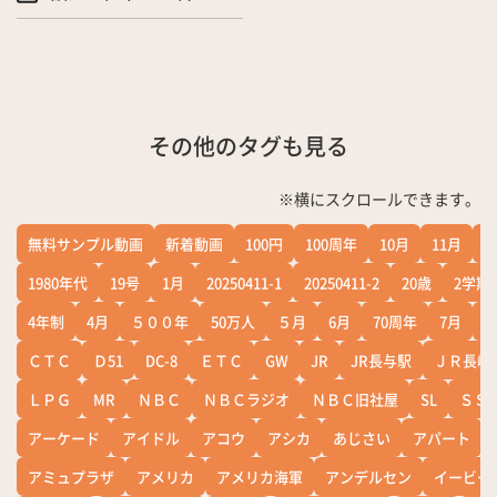
その他のタグも見る
※横にスクロールできます。
無料サンプル動画
新着動画
100円
100周年
10月
11月
1
1980年代
19号
1月
20250411-1
20250411-2
20歳
2学期
4年制
4月
５００年
50万人
５月
6月
70周年
7月
ＣＴＣ
Ｄ51
DC-8
ＥＴＣ
GW
JR
JR長与駅
ＪＲ長崎
ＬＰＧ
MR
ＮＢＣ
ＮＢＣラジオ
ＮＢＣ旧社屋
SL
ＳＳ
アーケード
アイドル
アコウ
アシカ
あじさい
アパート
アミュプラザ
アメリカ
アメリカ海軍
アンデルセン
イービー