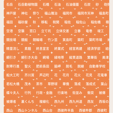
石岳
石岳動植物園
石橋
石油
石油備蓄
石炭
砂
砲弾
神戸屋
神社
祭り
福山雅治
福岡市
福岡市天神
福島町
福田
福砂屋
秋
移転
税関
稲佐
稲佐山
稲佐橋
積雪
空港
空襲
窓口
立て坑
立体交差
立春
竜巻
竣工
端
競技場
競艇
競輪場
竹ン芸
箕島町
築町
築町市場
米
精霊流し
素麺
終息宣言
終業式
経営再建
経済学部
結婚
綱引き
綱引き大会
網場
緑地帯
縦貫道路
繁華街
美津島
耐寒行進
聖火
肥前長田
脇岬
脱毛
脱線
自動車学校
船大工町
芥川賞
芦辺町
花
花月
花火
花見
花電車
若松大橋
茂木
茶市
草野球
華僑
落成
落成式
葉山
蝶々夫人
行列
行政・金融
行楽地
街並み
衝突
被爆
被爆者
裏くんち
複線化
西九州
西九州道
西友
西坂の丘
西山
西山トンネル
西山台
西彼杵半島
西彼杵郡
西彼町