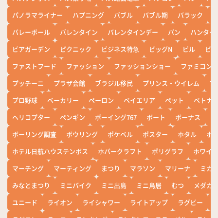
パノラマライナー
ハプニング
バブル
バブル期
バラック
バレーボール
バレンタイン
バレンタインデー
パン
ハンター
ビアガーデン
ピクニック
ビジネス特急
ビッグN
ビル
ビワ
ファストフード
ファッション
ファッションショー
ファミコン
プッチーニ
プラザ会館
ブラジル移民
プリンス・ウイレム
ブ
プロ野球
ベーカリー
ペーロン
ベイエリア
ペット
ベトナ
ヘリコプター
ペンギン
ボーイング767
ボート
ボーナス
ホ
ボーリング調査
ボウリング
ポケベル
ポスター
ホタル
ホ
ホテル日航ハウステンボス
ホバークラフト
ポリグラフ
ホワイ
マーチング
マーティング
まつり
マラソン
マリーナ
ミカ
みなとまつり
ミニバイク
ミニ出島
ミニ鳥居
むつ
メダカ
ユニード
ライオン
ライシャワー
ライトアップ
ラグビー