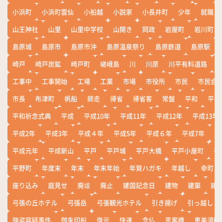
小浜町
小浜町雲仙
小船越
小説家
小長井町
少年
就職
山王神社
山里
山里中学校
山開き
岡政
岩屋町
岩川町
島原城
島原市
島原市沖
島原温泉祭り
島原鉄道
島原駅
崎戸
崎戸炭鉱
崎戸町
嵯峨島
川
川原
川平有料道路
工事中
工事開始
工場
工業
市場
市役所
市民
市民会
市長
布津町
帆船
師走
帰省
帰省客
常盤
平和
平和
平和祈念式典
平成
平成10年
平成11年
平成12年
平成13年
平成2年
平成3年
平成４年
平成5年
平成６年
平成7年
平
平成元年
平成新山
平戸
平戸城
平戸大橋
平戸小屋町
平
平野町
年度末
年末
年末年始
年賀ハガキ
年越し
幸町
座り込み
庭見せ
廃墟
廃止
建国記念日
建物
建築
建
弓張の丘ホテル
弓張岳
弓張観光ホテル
引き揚げ
引っ越し
強盗容疑事件
御朱印船
復元
快速
念仏
思案橋
恵美須町