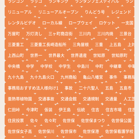
ラジコン
ラッコ
ランキング
ランタンフェスティバル
ランド
リニューアル
リニューアルオープン
りんどう号
レジェンド
レンタルビデオ
ローカル線
ロープウェイ
ロケット
一支国
万屋町
万灯流し
三ヶ町商店街
三川内
三川内焼
三景台
三菱重工
三菱重工長崎造船所
三角屋根
三重
上五島
上対
上西山町
世界一
世界最大
世界遺産
世知原
世知原町
中
中央橋
中学
中学校
中学生
中島川
中町
中継車
中華
九十九島
九十九島火口
九州商船
亀山八幡宮
事件
事務局お
事務局おすすめ法人様向け1
事故
二十六聖人
五島
五島市
亜熱帯植物園
交通事故
交通会館
交通規制
交通量
人工芝
仁田峠
今津町
仮装
伊王島
伝統
住吉
住吉市場
住吉
住民投票
佐々
佐々町
佐世保
佐世保まつり
佐世保公園
佐世保女子高
佐世保川
佐世保市
佐世保港
佐世保看護学校