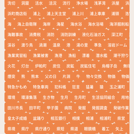
洗切
洞窟
活水
活況
流行
浄水場
浅茅湾
浜屋
浜屋
浜町商店街
浦上
浦上天主堂
浦上川
浦上車庫
浦頭
浩宮
海
海上自衛隊
海岸
海星
海水浴
海水浴場
海洋掘削船
海難事故
消費税
消防
消防訓練
液化石油ガス
深江町
淵
渓谷
渡り鳥
渦潮
温泉
港
湯の里
準急
溶岩ドーム
漁業実習船
漁業被害
漁港
漁船
漂着
潜水艦
潮干狩り
火花
灯台
炉粕町
炭住
炭鉱
炭鉱住宅
烏帽子岳
無印
煙突
熊
熊本
父の日
片淵
牛
物々交換
物価
物価高
特急かもめ
特急車両
犯科帳
狂言
猛暑
猿
玉之浦町
環境
環濠集落
生き物
生月
生月町
生活協同組合
用地売
田川市長
田平町
甲子園
病院
発掘
発掘調査
発破作業
皇太子成婚
盆踊り
相互銀行
相撲
相浦
相浦町
県営
県境
県庁
県庁通り
県短
県道
眼鏡橋
着工
矢上
矢