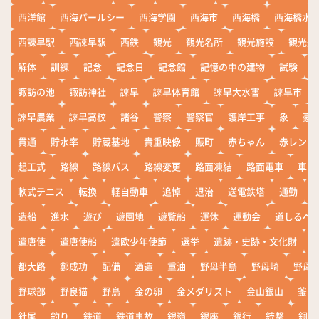
西洋館
西海パールシー
西海学園
西海市
西海橋
西海橋水
西諌早駅
西諫早駅
西鉄
観光
観光名所
観光施設
観光船
解体
訓練
記念
記念日
記念館
記憶の中の建物
試験
諏訪の池
諏訪神社
諫早
諫早体育館
諫早大水害
諫早市
諫早農業
諫早高校
諸谷
警察
警察官
護岸工事
象
豪
貫通
貯水率
貯蔵基地
貴重映像
賑町
赤ちゃん
赤レンガ
起工式
路線
路線バス
路線変更
路面凍結
路面電車
車
軟式テニス
転換
軽自動車
追悼
退治
送電鉄塔
通勤
造船
進水
遊び
遊園地
遊覧船
運休
運動会
道しるべ
遣唐使
遣唐使船
遣欧少年使節
選挙
遺跡・史跡・文化財
都大路
鄭成功
配備
酒造
重油
野母半島
野母崎
野母
野球部
野良猫
野鳥
金の卵
金メダリスト
金山銀山
釜山
針尾
釣り
鉄道
鉄道事故
銀嶺
銀座
銀行
銃撃
銅座