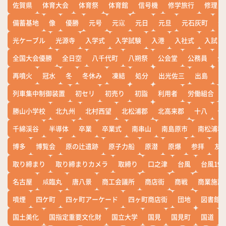
佐賀県
体育大会
体育祭
体育館
信号機
修学旅行
修理
備蓄基地
像
優勝
元号
元寇
元日
元旦
元石灰町
元
光ケーブル
光源寺
入学式
入学試験
入港
入社式
入試
全国大会優勝
全日空
八千代町
八朔祭
公会堂
公務員
公
再噴火
冠水
冬
冬休み
凍結
処分
出光佐三
出島
出
列車集中制御装置
初セリ
初売り
初詣
利用者
労働組合
勝山小学校
北九州
北村西望
北松浦郡
北高来郡
十八
十
千綿渓谷
半導体
卒業
卒業式
南串山
南島原市
南松浦郡
博多
博覧会
原の辻遺跡
原子力船
原潜
原爆
参拝
友
取り締まり
取り締まりカメラ
取締り
口之津
台風
台風19
名古屋
咸臨丸
唐八景
商工会議所
商店街
商戦
商業施設
噴煙
四ケ町
四ヶ町アーケード
四ヶ町商店街
団地
図書館
国土美化
国指定重要文化財
国立大学
国見
国見町
国道