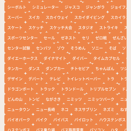
シーボルト
シミュレーター
ジャスコ
ジャンがラ
ジョイフル
スーパー
スイカ
スカイウェイ
スカイダイビング
スカイラン
スケート
スケッチ
スケッチ大会
スタジオ
ストライキ
ス
スポーツセンター
セール
ゼネスト
セリ
ゼロ戦
ぜんざい
センター試験
センバツ
ゾウ
そうめん
ソニー
そば
ソフ
ダイエーホークス
ダイナマイト
ダイバー
タイムカプセル
タ
タンカー
ダンス
ダンプカー
チトセピア
ちゃんぽん
ツシ
デザイン
デパート
テレビ
トイレットペーパー
トラ
トラ
ドラゴンボート
トラック
トランドール
トリプルセブン
ドル
どんの山
トンビ
ながさき
ニミッツ
ニミッツパーク
ニュ
ニュータウン
ニュー長崎
ネコ
ネスサブリン
ネズミ
ねず
バイオパーク
バイク
バイパス
パイロット
ハウステンボス
ハステンボス
バス乗り場
バス路面電車
パソコン
ハタ
ハ