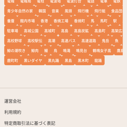
電報
電報局
電柱
電波塔
電波灯台
電話
電車
電鉄
青少年自然の家
韓国
音楽
風頭
飛行機
飛行艇
食品団地
養蚕
館内市場
香港
香焼工場
香焼町
馬
馬町
駅
駅
駐車場
高城公園
高城町
高島
高島炭鉱
高島町
高架広場
高校野球
高校駅伝
高潮
高速バス
高速道路
鬼岳
魚
鯨の潮吹き
鯨肉
鰻
鳥
鳴滝
鳴見台
鶴鳴女子高
鷹島
鹿町町
黒いダイヤ
黒丸踊
黒島
黒木町
龍踊
運営会社
利用規約
特定商取引法に基づく表記