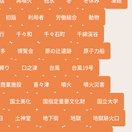
話
再噴火
冠水
冬
冬休み
凍結
初詣
利用者
労働組合
動物
行
千々和
千々石町
千綿渓谷
博多
博覧会
原の辻遺跡
原子力船
締り
口之津
台風
台風19号
商業施設
喜々津
噴火
噴火災害
国土美化
国指定重要文化財
国立大学
日
土神堂
地下街
地獄
地獄跡火口