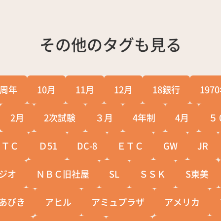
その他のタグも見る
0周年
10月
11月
12月
18銀行
197
2月
2次試験
３月
4年制
4月
５
ＣＴＣ
Ｄ51
DC-8
ＥＴＣ
GW
JR
ジオ
ＮＢＣ旧社屋
SL
ＳＳＫ
S東美
あびき
アヒル
アミュプラザ
アメリカ