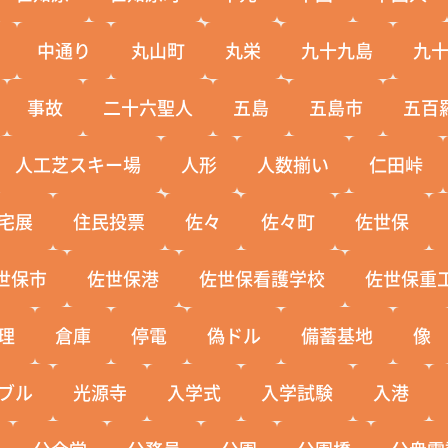
中通り
丸山町
丸栄
九十九島
九
事故
二十六聖人
五島
五島市
五百
人工芝スキー場
人形
人数揃い
仁田峠
宅展
住民投票
佐々
佐々町
佐世保
世保市
佐世保港
佐世保看護学校
佐世保重
理
倉庫
停電
偽ドル
備蓄基地
像
ブル
光源寺
入学式
入学試験
入港