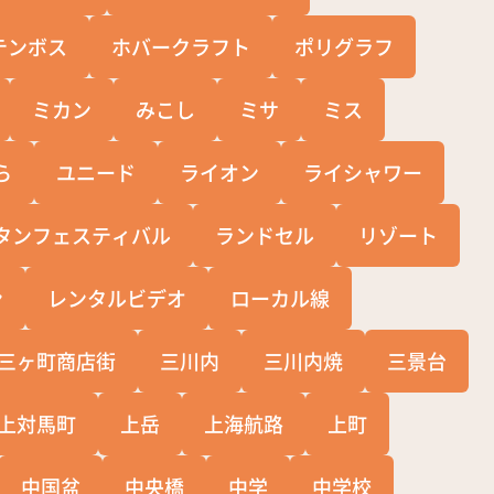
テンボス
ホバークラフト
ポリグラフ
ミカン
みこし
ミサ
ミス
ら
ユニード
ライオン
ライシャワー
タンフェスティバル
ランドセル
リゾート
ン
レンタルビデオ
ローカル線
三ヶ町商店街
三川内
三川内焼
三景台
上対馬町
上岳
上海航路
上町
中国盆
中央橋
中学
中学校