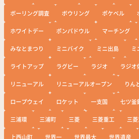
ボーリング調査
ボウリング
ポケベル
ホワイトデー
ポンパドウル
マーチング
みなとまつり
ミニバイク
ミニ出島
ミ
ライトアップ
ラグビー
ラジオ
ラジオ
リニューアル
リニューアルオープン
りん
ロープウェイ
ロケット
一支国
七ツ釜
三浦環
三浦町
三菱
三菱重工
三菱
上西山町
世界一
世界最大
世界遺産