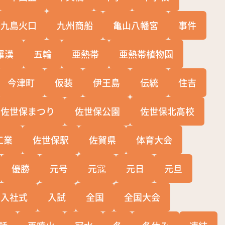
十九島火口
九州商船
亀山八幡宮
事件
羅漢
五輪
亜熱帯
亜熱帯植物園
今津町
仮装
伊王島
伝統
住吉
佐世保まつり
佐世保公園
佐世保北高校
工業
佐世保駅
佐賀県
体育大会
優勝
元号
元寇
元日
元旦
入社式
入試
全国
全国大会