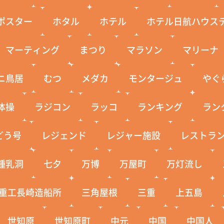
ポスター
ホタル
ホテル
ホテル日航ハウス
マーティング
まつり
マラソン
マリーナ
ニ鳥居
むつ
メダカ
モンタージュ
やぐ
体操
ラジコン
ラッコ
ランキング
ラン
どう号
レジェンド
レジャー施設
レストラ
鍾乳洞
七夕
万博
万屋町
万灯流し
重工長崎造船所
三角屋根
三重
上五島
世知原
世知原町
中元
中国
中国人