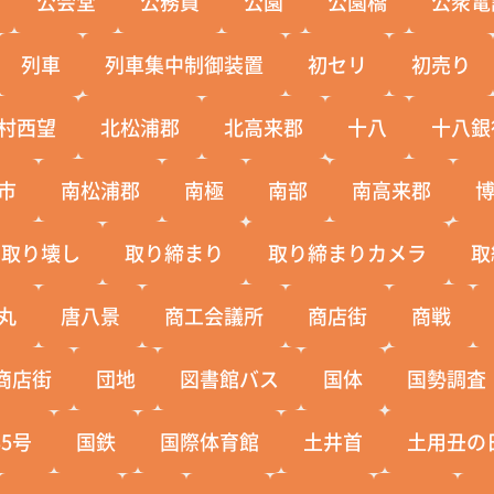
公会堂
公務員
公園
公園橋
公衆電
列車
列車集中制御装置
初セリ
初売り
村西望
北松浦郡
北高来郡
十八
十八銀
市
南松浦郡
南極
南部
南高来郡
取り壊し
取り締まり
取り締まりカメラ
取
丸
唐八景
商工会議所
商店街
商戦
商店街
団地
図書館バス
国体
国勢調査
5号
国鉄
国際体育館
土井首
土用丑の