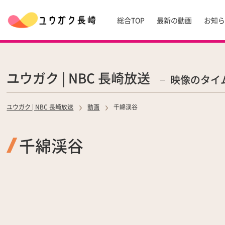
総合TOP
最新の動画
お知
ユウガク | NBC 長崎放送
映像のタイ
ユウガク | NBC 長崎放送
動画
千綿渓谷
千綿渓谷