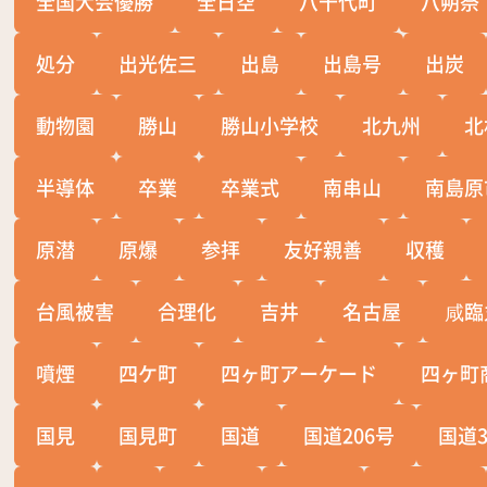
全国大会優勝
全日空
八千代町
八朔祭
処分
出光佐三
出島
出島号
出炭
動物園
勝山
勝山小学校
北九州
北
半導体
卒業
卒業式
南串山
南島原
原潜
原爆
参拝
友好親善
収穫
台風被害
合理化
吉井
名古屋
咸臨
噴煙
四ケ町
四ヶ町アーケード
四ヶ町
国見
国見町
国道
国道206号
国道3