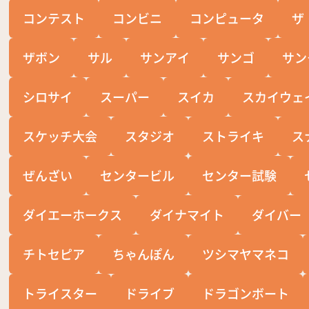
コンテスト
コンビニ
コンピュータ
ザ
ザボン
サル
サンアイ
サンゴ
サン
シロサイ
スーパー
スイカ
スカイウェ
スケッチ大会
スタジオ
ストライキ
ス
ぜんざい
センタービル
センター試験
ダイエーホークス
ダイナマイト
ダイバー
チトセピア
ちゃんぽん
ツシマヤマネコ
トライスター
ドライブ
ドラゴンボート