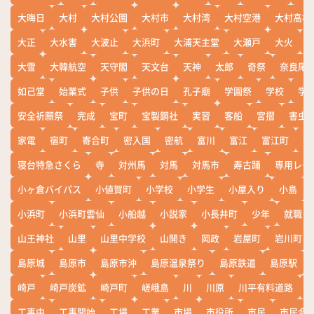
大晦日
大村
大村公園
大村市
大村湾
大村空港
大村高校
大正
大水害
大波止
大浜町
大浦天主堂
大瀬戸
大火
大雪
大韓航空
天守閣
天文台
天神
太郎
奇祭
奈良尾
如己堂
始業式
子供
子供の日
孔子廟
学園祭
学校
学
安全祈願祭
完成
宝町
宝製鋼社
実習
客船
宮摺
害虫
家電
宿町
寄合町
密入国
密航
富川
富江
富江町
寒
寝台特急さくら
寺
対州馬
対馬
対馬市
寿古踊
専用レー
小ヶ倉バイパス
小値賀町
小学校
小学生
小屋入り
小島
小浜町
小浜町雲仙
小船越
小説家
小長井町
少年
就職
山王神社
山里
山里中学校
山開き
岡政
岩屋町
岩川町
島原城
島原市
島原市沖
島原温泉祭り
島原鉄道
島原駅
崎戸
崎戸炭鉱
崎戸町
嵯峨島
川
川原
川平有料道路
工事中
工事開始
工場
工業
市場
市役所
市民
市民会