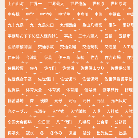
上西山町
世界一
世界最大
世界遺産
世知原
世知原町
中
中央橋
中学
中学校
中学生
中島川
中町
中継車
中華
九十九島
九十九島火口
九州商船
亀山八幡宮
事件
事務局お
事務局おすすめ法人様向け1
事故
二十六聖人
五島
五島市
亜熱帯植物園
交通事故
交通会館
交通規制
交通量
人工芝
仁田峠
今津町
仮装
伊王島
伝統
住吉
住吉市場
住吉
住民投票
佐々
佐々町
佐世保
佐世保まつり
佐世保公園
佐世保女子高
佐世保川
佐世保市
佐世保港
佐世保看護学校
佐賀県
体育大会
体育祭
体育館
信号機
修学旅行
修理
備蓄基地
像
優勝
元号
元寇
元日
元旦
元石灰町
元
光ケーブル
光源寺
入学式
入学試験
入港
入社式
入試
全国大会優勝
全日空
八千代町
八朔祭
公会堂
公務員
公
再噴火
冠水
冬
冬休み
凍結
処分
出光佐三
出島
出