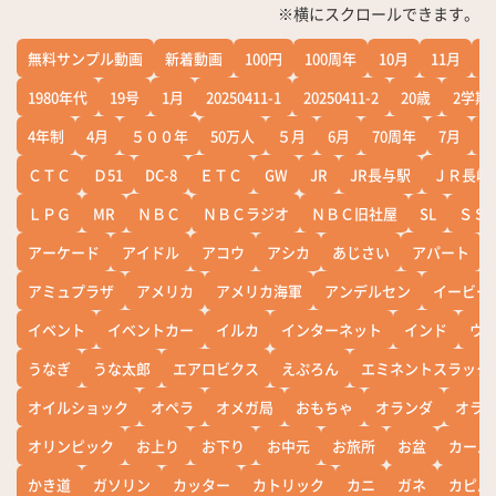
※横にスクロールできます。
無料サンプル動画
新着動画
100円
100周年
10月
11月
1
1980年代
19号
1月
20250411-1
20250411-2
20歳
2学期
4年制
4月
５００年
50万人
５月
6月
70周年
7月
ＣＴＣ
Ｄ51
DC-8
ＥＴＣ
GW
JR
JR長与駅
ＪＲ長崎
ＬＰＧ
MR
ＮＢＣ
ＮＢＣラジオ
ＮＢＣ旧社屋
SL
ＳＳ
アーケード
アイドル
アコウ
アシカ
あじさい
アパート
アミュプラザ
アメリカ
アメリカ海軍
アンデルセン
イービー
イベント
イベントカー
イルカ
インターネット
インド
ウ
うなぎ
うな太郎
エアロビクス
えぷろん
エミネントスラック
オイルショック
オペラ
オメガ局
おもちゃ
オランダ
オラ
オリンピック
お上り
お下り
お中元
お旅所
お盆
カール
かき道
ガソリン
カッター
カトリック
カニ
ガネ
カピバ