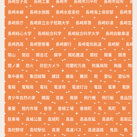
長崎女子高
長崎工業
長崎市
長崎市川平町
長崎市役所
長
長崎本線
長崎水族館
長崎水産高校
長崎海上保安部
長崎港
長崎県庁
長崎県立女子短期大学
長崎県警
長崎砂漠
長崎空港
長崎純心大学
長崎総合科学
長崎総合科学大学
長崎自動車道
長崎西高
長崎警察署
長崎銀行
長崎電気軌道
長崎駅
長崎
閉山
閉店
開会式
開学
開拓農道
開校
開業
開港
開
間ノ瀬
防火
防犯カメラ
阿蘭陀万歳
附属病院
陶器
陶器
集中豪雨
集団就職
雑誌
離島
難民
雨
雲仙
雲仙市
電報
電報局
電柱
電波塔
電波灯台
電話
電車
電鉄
青少年自然の家
韓国
音楽
風頭
飛行機
飛行艇
食品団地
養蚕
館内市場
香港
香焼工場
香焼町
馬
馬町
駅
駅
駐車場
高城公園
高城町
高島
高島炭鉱
高島町
高架広場
高校野球
高校駅伝
高潮
高速バス
高速道路
鬼岳
魚