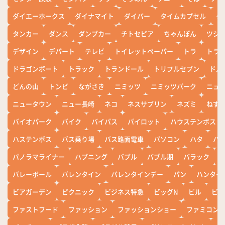
ダイエーホークス
ダイナマイト
ダイバー
タイムカプセル
タ
タンカー
ダンス
ダンプカー
チトセピア
ちゃんぽん
ツシ
デザイン
デパート
テレビ
トイレットペーパー
トラ
トラ
ドラゴンボート
トラック
トランドール
トリプルセブン
ドル
どんの山
トンビ
ながさき
ニミッツ
ニミッツパーク
ニュ
ニュータウン
ニュー長崎
ネコ
ネスサブリン
ネズミ
ねず
バイオパーク
バイク
バイパス
パイロット
ハウステンボス
ハステンボス
バス乗り場
バス路面電車
パソコン
ハタ
ハ
パノラマライナー
ハプニング
バブル
バブル期
バラック
バレーボール
バレンタイン
バレンタインデー
パン
ハンター
ビアガーデン
ピクニック
ビジネス特急
ビッグN
ビル
ビワ
ファストフード
ファッション
ファッションショー
ファミコン