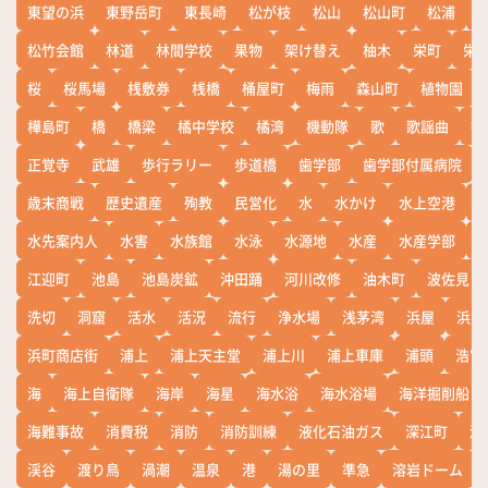
東望の浜
東野岳町
東長崎
松が枝
松山
松山町
松浦
松竹会館
林道
林間学校
果物
架け替え
柚木
栄町
栄
桜
桜馬場
桟敷券
桟橋
桶屋町
梅雨
森山町
植物園
樺島町
橋
橋梁
橘中学校
橘湾
機動隊
歌
歌謡曲
歓
正覚寺
武雄
歩行ラリー
歩道橋
歯学部
歯学部付属病院
歳末商戦
歴史遺産
殉教
民営化
水
水かけ
水上空港
水先案内人
水害
水族館
水泳
水源地
水産
水産学部
江迎町
池島
池島炭鉱
沖田踊
河川改修
油木町
波佐見
洗切
洞窟
活水
活況
流行
浄水場
浅茅湾
浜屋
浜屋
浜町商店街
浦上
浦上天主堂
浦上川
浦上車庫
浦頭
浩宮
海
海上自衛隊
海岸
海星
海水浴
海水浴場
海洋掘削船
海難事故
消費税
消防
消防訓練
液化石油ガス
深江町
淵
渓谷
渡り鳥
渦潮
温泉
港
湯の里
準急
溶岩ドーム