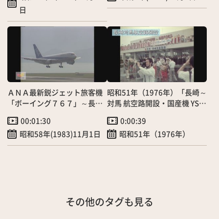
日
ＡＮＡ最新鋭ジェット旅客機
昭和51年（1976年）「長崎～
「ボーイング７６７」～長
対馬 航空路開設・国産機 YS-
崎・大阪間就航
11」（8/3）
00:01:30
0:00:39
昭和58年(1983)11月1日
昭和51年（1976年）
その他のタグも見る