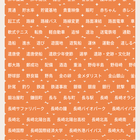
貫通
貯水率
貯蔵基地
貴重映像
賑町
赤ちゃん
赤レンガ
起工式
路線
路線バス
路線変更
路面凍結
路面電車
車
軟式テニス
転換
軽自動車
追悼
退治
送電鉄塔
通勤
造船
進水
遊び
遊園地
遊覧船
運休
運動会
道しるべ
遣唐使
遣唐使船
遣欧少年使節
選挙
遺跡・史跡・文化財
都大路
鄭成功
配備
酒造
重油
野母半島
野母崎
野母
野球部
野良猫
野鳥
金の卵
金メダリスト
金山銀山
釜山
針尾
釣り
鉄道
鉄道事故
銀嶺
銀座
銀行
銃撃
銅座
鍛冶屋町
鎌田町
長与
長与町
長与駅
長崎
長崎オランダ
長崎サファリパーク
長崎の鐘
長崎バイオパーク
長崎バイパス
長崎北
長崎北陽台高
長崎北陽台高校
長崎北高
長崎南
長
長崎国際
長崎国際経済大学
長崎外港バイパス
長崎大丸
長崎