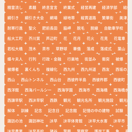
精霊流し
素麺
終息宣言
終業式
経営再建
経済学部
結婚
綱引き
綱引き大会
網場
緑地帯
縦貫道路
繁華街
美津島
耐寒行進
聖火
肥前長田
脇岬
脱毛
脱線
自動車学校
船大工町
芥川賞
芦辺町
花
花月
花火
花見
花電車
若松大橋
茂木
茶市
草野球
華僑
落成
落成式
葉山
蝶々夫人
行列
行政・金融
行楽地
街並み
衝突
被爆
被爆者
裏くんち
複線化
西九州
西九州道
西友
西坂の丘
西山
西山トンネル
西山台
西彼杵半島
西彼杵郡
西彼町
西洋館
西海パールシー
西海学園
西海市
西海橋
西海橋水
西諌早駅
西諫早駅
西鉄
観光
観光名所
観光施設
観光船
解体
訓練
記念
記念日
記念館
記憶の中の建物
試験
諏訪の池
諏訪神社
諫早
諫早体育館
諫早大水害
諫早市
諫早農業
諫早高校
諸谷
警察
警察官
護岸工事
象
豪