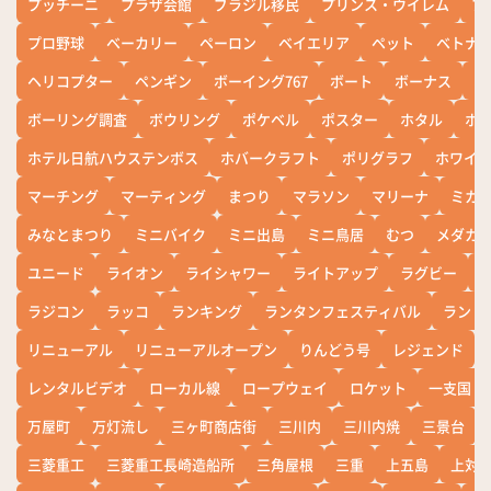
プッチーニ
プラザ会館
ブラジル移民
プリンス・ウイレム
ブ
プロ野球
ベーカリー
ペーロン
ベイエリア
ペット
ベトナ
ヘリコプター
ペンギン
ボーイング767
ボート
ボーナス
ホ
ボーリング調査
ボウリング
ポケベル
ポスター
ホタル
ホ
ホテル日航ハウステンボス
ホバークラフト
ポリグラフ
ホワイ
マーチング
マーティング
まつり
マラソン
マリーナ
ミカ
みなとまつり
ミニバイク
ミニ出島
ミニ鳥居
むつ
メダカ
ユニード
ライオン
ライシャワー
ライトアップ
ラグビー
ラジコン
ラッコ
ランキング
ランタンフェスティバル
ランド
リニューアル
リニューアルオープン
りんどう号
レジェンド
レンタルビデオ
ローカル線
ロープウェイ
ロケット
一支国
万屋町
万灯流し
三ヶ町商店街
三川内
三川内焼
三景台
三菱重工
三菱重工長崎造船所
三角屋根
三重
上五島
上対