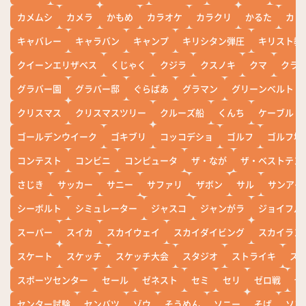
カメムシ
カメラ
かもめ
カラオケ
カラクリ
かるた
カレ
キャバレー
キャラバン
キャンプ
キリシタン弾圧
キリスト教
クイーンエリザベス
くじゃく
クジラ
クスノキ
クマ
クラ
グラバー園
グラバー邸
ぐらばあ
グラマン
グリーンベルト
クリスマス
クリスマスツリー
クルーズ船
くんち
ケーブル
ゴールデンウイーク
ゴキブリ
コッコデショ
ゴルフ
ゴルフ場
コンテスト
コンビニ
コンピュータ
ザ・なが
ザ・ベストテン
さじき
サッカー
サニー
サファリ
ザボン
サル
サンアイ
シーボルト
シミュレーター
ジャスコ
ジャンがラ
ジョイフル
スーパー
スイカ
スカイウェイ
スカイダイビング
スカイラン
スケート
スケッチ
スケッチ大会
スタジオ
ストライキ
ス
スポーツセンター
セール
ゼネスト
セミ
セリ
ゼロ戦
ぜ
センター試験
センバツ
ゾウ
そうめん
ソニー
そば
ソフ