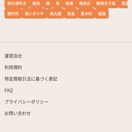
鯨の潮吹き
鯨肉
鰻
鳥
鳴滝
鳴見台
鶴鳴女子高
鷹島
鹿町町
黒いダイヤ
黒丸踊
黒島
黒木町
龍踊
運営会社
利用規約
特定商取引法に基づく表記
FAQ
プライバシーポリシー
お問い合わせ