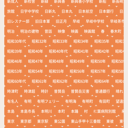
新成人
新校舎
新緑
新興善
新興善小学校
新船
新長崎漁
旅館
日宇中学校
日新丸
日本丸
日本航空
日本銀行
日米
旧レスナー邸
旧日本軍
旧正月
早岐
早岐中学校
早岐茶市
明治
明治の建物
昔話
映像
映画
映画館
春
春木町
昭和30年代
昭和32年
昭和33年
昭和34年
昭和35年
昭和36
昭和39年
昭和40年
昭和40年代
昭和41年
昭和42年
昭和43
昭和46年
昭和47年
昭和48年
昭和49年
昭和50年
昭和50年
昭和53年
昭和54年
昭和55年
昭和56年
昭和57年
昭和58年
昭和60年代
昭和61年
昭和62年
昭和63年
昭和64年
昭和の
時津町
時津超
時計
普賢岳
普賢岳災害
普通銀行
晴れ
有名人
有明
有明フェリー
有明海
有明町
有田町
望遠鏡
本島
本島市長
本明川
本町
本踊
村
杠葉病院別館
来
東京
東京都
東京駅
東公園
東山手甲十三番館
東彼
東彼