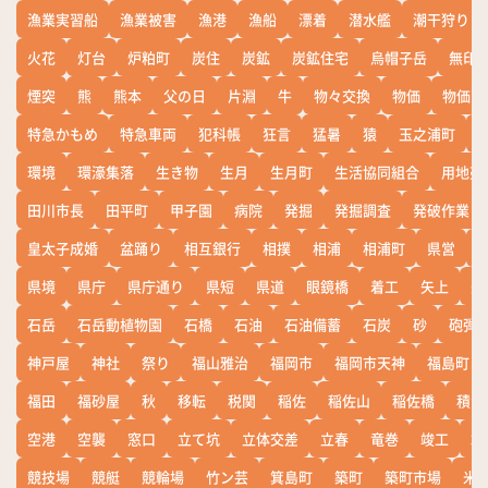
漁業実習船
漁業被害
漁港
漁船
漂着
潜水艦
潮干狩り
火花
灯台
炉粕町
炭住
炭鉱
炭鉱住宅
烏帽子岳
無印
煙突
熊
熊本
父の日
片淵
牛
物々交換
物価
物価高
特急かもめ
特急車両
犯科帳
狂言
猛暑
猿
玉之浦町
環境
環濠集落
生き物
生月
生月町
生活協同組合
用地売
田川市長
田平町
甲子園
病院
発掘
発掘調査
発破作業
皇太子成婚
盆踊り
相互銀行
相撲
相浦
相浦町
県営
県境
県庁
県庁通り
県短
県道
眼鏡橋
着工
矢上
矢
石岳
石岳動植物園
石橋
石油
石油備蓄
石炭
砂
砲弾
神戸屋
神社
祭り
福山雅治
福岡市
福岡市天神
福島町
福田
福砂屋
秋
移転
税関
稲佐
稲佐山
稲佐橋
積雪
空港
空襲
窓口
立て坑
立体交差
立春
竜巻
竣工
端
競技場
競艇
競輪場
竹ン芸
箕島町
築町
築町市場
米