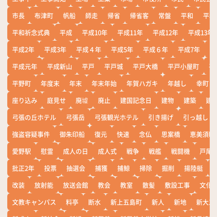
市長
布津町
帆船
師走
帰省
帰省客
常盤
平和
平和
平和祈念式典
平成
平成10年
平成11年
平成12年
平成13年
平成2年
平成3年
平成４年
平成5年
平成６年
平成7年
平
平成元年
平成新山
平戸
平戸城
平戸大橋
平戸小屋町
平
平野町
年度末
年末
年末年始
年賀ハガキ
年越し
幸町
座り込み
庭見せ
廃墟
廃止
建国記念日
建物
建築
建
弓張の丘ホテル
弓張岳
弓張観光ホテル
引き揚げ
引っ越し
強盗容疑事件
御朱印船
復元
快速
念仏
思案橋
恵美須町
愛野駅
慰霊
成人の日
成人式
戦争
戦艦
戦闘機
戸尾
批正2年
投票
抽選会
捕獲
捕鯨
掃除
掘削
揚陸艇
改装
放射能
放送会館
教会
教室
散髪
敷設工事
文化
文教キャンパス
料亭
断水
新上五島町
新人
新地
新大工