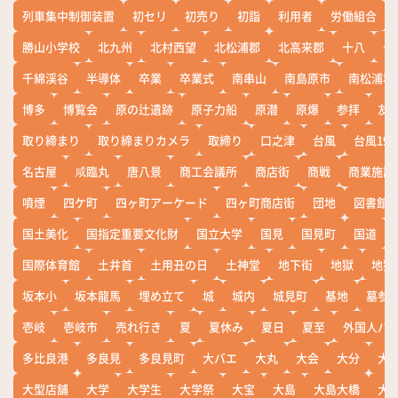
列車集中制御装置
初セリ
初売り
初詣
利用者
労働組合
勝山小学校
北九州
北村西望
北松浦郡
北高来郡
十八
十
千綿渓谷
半導体
卒業
卒業式
南串山
南島原市
南松浦郡
博多
博覧会
原の辻遺跡
原子力船
原潜
原爆
参拝
友
取り締まり
取り締まりカメラ
取締り
口之津
台風
台風19
名古屋
咸臨丸
唐八景
商工会議所
商店街
商戦
商業施設
噴煙
四ケ町
四ヶ町アーケード
四ヶ町商店街
団地
図書館
国土美化
国指定重要文化財
国立大学
国見
国見町
国道
国際体育館
土井首
土用丑の日
土神堂
地下街
地獄
地獄
坂本小
坂本龍馬
埋め立て
城
城内
城見町
基地
墓参
壱岐
壱岐市
売れ行き
夏
夏休み
夏日
夏至
外国人バ
多比良港
多良見
多良見町
大バエ
大丸
大会
大分
大
大型店舗
大学
大学生
大学祭
大宝
大島
大島大橋
大