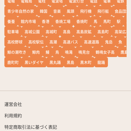
電報
電報局
電柱
電波塔
電波灯台
電話
電車
電鉄
青少年自然の家
韓国
音楽
風頭
飛行機
飛行艇
食品団地
養蚕
館内市場
香港
香焼工場
香焼町
馬
馬町
駅
駅
駐車場
高城公園
高城町
高島
高島炭鉱
高島町
高架広場
高校野球
高校駅伝
高潮
高速バス
高速道路
鬼岳
魚
鯨の潮吹き
鯨肉
鰻
鳥
鳴滝
鳴見台
鶴鳴女子高
鷹島
鹿町町
黒いダイヤ
黒丸踊
黒島
黒木町
龍踊
運営会社
利用規約
特定商取引法に基づく表記