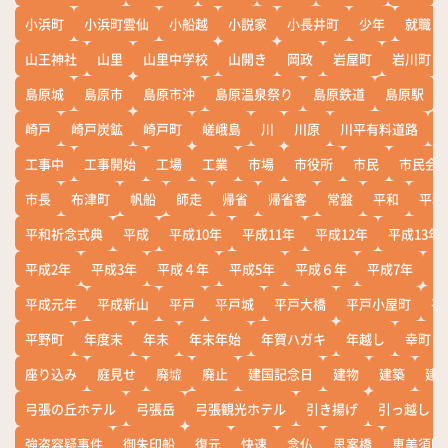
小浜町
小浜町雲仙
小船越
小説家
小長井町
少年
就職
山王神社
山里
山里中学校
山開き
岡政
岩屋町
岩川町
島原城
島原市
島原市沖
島原温泉祭り
島原鉄道
島原駅
崎戸
崎戸炭鉱
崎戸町
嵯峨島
川
川原
川平有料道路
工事中
工事開始
工場
工業
市場
市役所
市民
市民会
市長
布津町
帆船
師走
帰省
帰省客
常盤
平和
平和
平和祈念式典
平成
平成10年
平成11年
平成12年
平成13年
平成2年
平成3年
平成４年
平成5年
平成６年
平成7年
平
平成元年
平成新山
平戸
平戸城
平戸大橋
平戸小屋町
平
平野町
年度末
年末
年末年始
年賀ハガキ
年越し
幸町
座り込み
庭見せ
廃墟
廃止
建国記念日
建物
建築
建
弓張の丘ホテル
弓張岳
弓張観光ホテル
引き揚げ
引っ越し
強盗容疑事件
御朱印船
復元
快速
念仏
思案橋
恵美須町