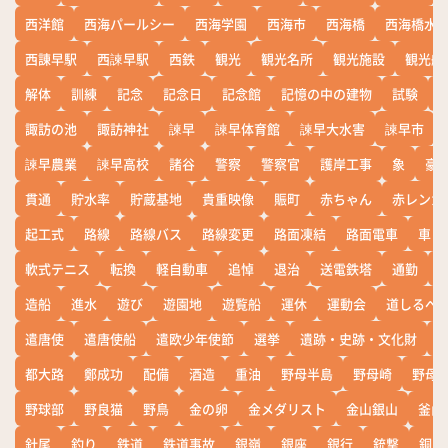
西洋館
西海パールシー
西海学園
西海市
西海橋
西海橋水
西諌早駅
西諫早駅
西鉄
観光
観光名所
観光施設
観光船
解体
訓練
記念
記念日
記念館
記憶の中の建物
試験
諏訪の池
諏訪神社
諫早
諫早体育館
諫早大水害
諫早市
諫早農業
諫早高校
諸谷
警察
警察官
護岸工事
象
豪
貫通
貯水率
貯蔵基地
貴重映像
賑町
赤ちゃん
赤レンガ
起工式
路線
路線バス
路線変更
路面凍結
路面電車
車
軟式テニス
転換
軽自動車
追悼
退治
送電鉄塔
通勤
造船
進水
遊び
遊園地
遊覧船
運休
運動会
道しるべ
遣唐使
遣唐使船
遣欧少年使節
選挙
遺跡・史跡・文化財
都大路
鄭成功
配備
酒造
重油
野母半島
野母崎
野母
野球部
野良猫
野鳥
金の卵
金メダリスト
金山銀山
釜山
針尾
釣り
鉄道
鉄道事故
銀嶺
銀座
銀行
銃撃
銅座