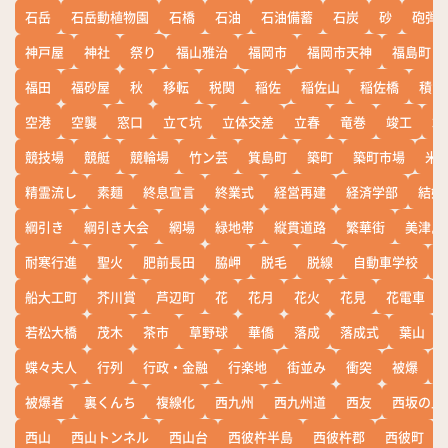
石岳
石岳動植物園
石橋
石油
石油備蓄
石炭
砂
砲弾
神戸屋
神社
祭り
福山雅治
福岡市
福岡市天神
福島町
福田
福砂屋
秋
移転
税関
稲佐
稲佐山
稲佐橋
積雪
空港
空襲
窓口
立て坑
立体交差
立春
竜巻
竣工
端
競技場
競艇
競輪場
竹ン芸
箕島町
築町
築町市場
米
精霊流し
素麺
終息宣言
終業式
経営再建
経済学部
結婚
綱引き
綱引き大会
網場
緑地帯
縦貫道路
繁華街
美津島
耐寒行進
聖火
肥前長田
脇岬
脱毛
脱線
自動車学校
船大工町
芥川賞
芦辺町
花
花月
花火
花見
花電車
若松大橋
茂木
茶市
草野球
華僑
落成
落成式
葉山
蝶々夫人
行列
行政・金融
行楽地
街並み
衝突
被爆
被爆者
裏くんち
複線化
西九州
西九州道
西友
西坂の丘
西山
西山トンネル
西山台
西彼杵半島
西彼杵郡
西彼町