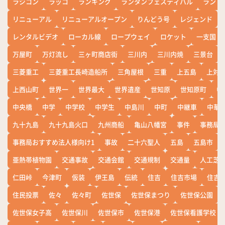
ラジコン
ラッコ
ランキング
ランタンフェスティバル
ランド
リニューアル
リニューアルオープン
りんどう号
レジェンド
レンタルビデオ
ローカル線
ロープウェイ
ロケット
一支国
万屋町
万灯流し
三ヶ町商店街
三川内
三川内焼
三景台
三菱重工
三菱重工長崎造船所
三角屋根
三重
上五島
上対
上西山町
世界一
世界最大
世界遺産
世知原
世知原町
中
中央橋
中学
中学校
中学生
中島川
中町
中継車
中華
九十九島
九十九島火口
九州商船
亀山八幡宮
事件
事務局お
事務局おすすめ法人様向け1
事故
二十六聖人
五島
五島市
亜熱帯植物園
交通事故
交通会館
交通規制
交通量
人工芝
仁田峠
今津町
仮装
伊王島
伝統
住吉
住吉市場
住吉
住民投票
佐々
佐々町
佐世保
佐世保まつり
佐世保公園
佐世保女子高
佐世保川
佐世保市
佐世保港
佐世保看護学校