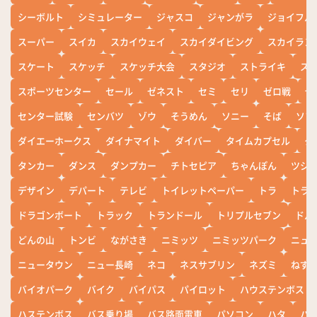
シーボルト
シミュレーター
ジャスコ
ジャンがラ
ジョイフル
スーパー
スイカ
スカイウェイ
スカイダイビング
スカイラン
スケート
スケッチ
スケッチ大会
スタジオ
ストライキ
ス
スポーツセンター
セール
ゼネスト
セミ
セリ
ゼロ戦
ぜ
センター試験
センバツ
ゾウ
そうめん
ソニー
そば
ソフ
ダイエーホークス
ダイナマイト
ダイバー
タイムカプセル
タ
タンカー
ダンス
ダンプカー
チトセピア
ちゃんぽん
ツシ
デザイン
デパート
テレビ
トイレットペーパー
トラ
トラ
ドラゴンボート
トラック
トランドール
トリプルセブン
ドル
どんの山
トンビ
ながさき
ニミッツ
ニミッツパーク
ニュ
ニュータウン
ニュー長崎
ネコ
ネスサブリン
ネズミ
ねず
バイオパーク
バイク
バイパス
パイロット
ハウステンボス
ハステンボス
バス乗り場
バス路面電車
パソコン
ハタ
ハ