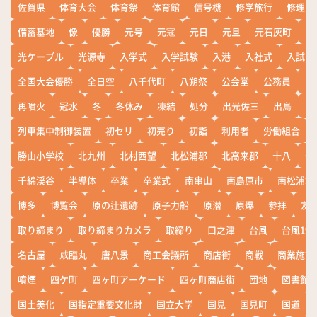
佐賀県
体育大会
体育祭
体育館
信号機
修学旅行
修理
備蓄基地
像
優勝
元号
元寇
元日
元旦
元石灰町
元
光ケーブル
光源寺
入学式
入学試験
入港
入社式
入試
全国大会優勝
全日空
八千代町
八朔祭
公会堂
公務員
公
再噴火
冠水
冬
冬休み
凍結
処分
出光佐三
出島
出
列車集中制御装置
初セリ
初売り
初詣
利用者
労働組合
勝山小学校
北九州
北村西望
北松浦郡
北高来郡
十八
十
千綿渓谷
半導体
卒業
卒業式
南串山
南島原市
南松浦郡
博多
博覧会
原の辻遺跡
原子力船
原潜
原爆
参拝
友
取り締まり
取り締まりカメラ
取締り
口之津
台風
台風19
名古屋
咸臨丸
唐八景
商工会議所
商店街
商戦
商業施設
噴煙
四ケ町
四ヶ町アーケード
四ヶ町商店街
団地
図書館
国土美化
国指定重要文化財
国立大学
国見
国見町
国道