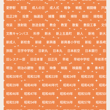
愛野駅
慰霊
成人の日
成人式
戦争
戦艦
戦闘機
戸尾
批正2年
投票
抽選会
捕獲
捕鯨
掃除
掘削
揚陸艇
改装
放射能
放送会館
教会
教室
散髪
敷設工事
文化
文教キャンパス
料亭
断水
新上五島町
新人
新地
新大工
新成人
新校舎
新緑
新興善
新興善小学校
新船
新長崎漁
旅館
日宇中学校
日新丸
日本丸
日本航空
日本銀行
日米
旧レスナー邸
旧日本軍
旧正月
早岐
早岐中学校
早岐茶市
明治
明治の建物
昔話
映像
映画
映画館
春
春木町
昭和30年代
昭和32年
昭和33年
昭和34年
昭和35年
昭和36
昭和39年
昭和40年
昭和40年代
昭和41年
昭和42年
昭和43
昭和46年
昭和47年
昭和48年
昭和49年
昭和50年
昭和50年
昭和53年
昭和54年
昭和55年
昭和56年
昭和57年
昭和58年