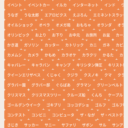
イベント
イベントカー
イルカ
インターネット
インド
ウ
うなぎ
うな太郎
エアロビクス
えぷろん
エミネントスラック
オイルショック
オペラ
オメガ局
おもちゃ
オランダ
オラ
オリンピック
お上り
お下り
お中元
お旅所
お盆
カール
かき道
ガソリン
カッター
カトリック
カニ
ガネ
カピバ
カメムシ
カメラ
かもめ
カラオケ
カラクリ
かるた
カレ
キャバレー
キャラバン
キャンプ
キリシタン弾圧
キリスト教
クイーンエリザベス
くじゃく
クジラ
クスノキ
クマ
クラ
グラバー園
グラバー邸
ぐらばあ
グラマン
グリーンベルト
クリスマス
クリスマスツリー
クルーズ船
くんち
ケーブル
ゴールデンウイーク
ゴキブリ
コッコデショ
ゴルフ
ゴルフ場
コンテスト
コンビニ
コンピュータ
ザ・なが
ザ・ベストテン
さじき
サッカー
サニー
サファリ
ザボン
サル
サンアイ