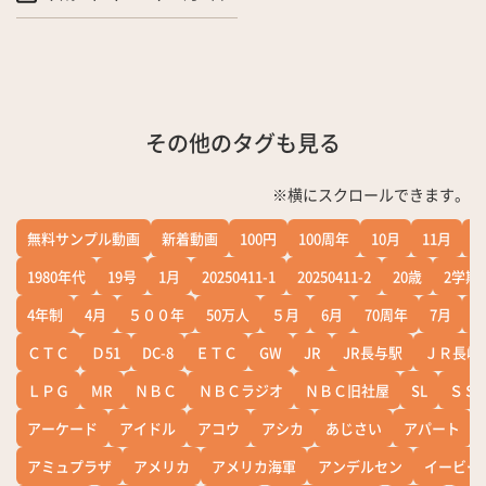
その他のタグも見る
※横にスクロールできます。
無料サンプル動画
新着動画
100円
100周年
10月
11月
1
1980年代
19号
1月
20250411-1
20250411-2
20歳
2学期
4年制
4月
５００年
50万人
５月
6月
70周年
7月
ＣＴＣ
Ｄ51
DC-8
ＥＴＣ
GW
JR
JR長与駅
ＪＲ長崎
ＬＰＧ
MR
ＮＢＣ
ＮＢＣラジオ
ＮＢＣ旧社屋
SL
ＳＳ
アーケード
アイドル
アコウ
アシカ
あじさい
アパート
アミュプラザ
アメリカ
アメリカ海軍
アンデルセン
イービー