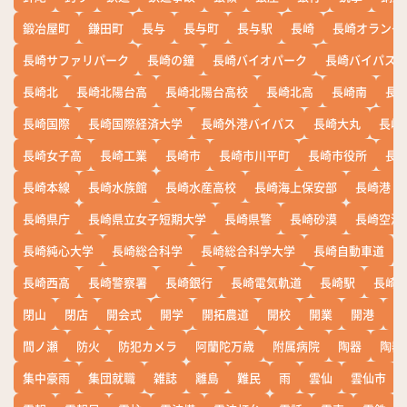
鍛冶屋町
鎌田町
長与
長与町
長与駅
長崎
長崎オランダ
長崎サファリパーク
長崎の鐘
長崎バイオパーク
長崎バイパス
長崎北
長崎北陽台高
長崎北陽台高校
長崎北高
長崎南
長
長崎国際
長崎国際経済大学
長崎外港バイパス
長崎大丸
長崎
長崎女子高
長崎工業
長崎市
長崎市川平町
長崎市役所
長
長崎本線
長崎水族館
長崎水産高校
長崎海上保安部
長崎港
長崎県庁
長崎県立女子短期大学
長崎県警
長崎砂漠
長崎空港
長崎純心大学
長崎総合科学
長崎総合科学大学
長崎自動車道
長崎西高
長崎警察署
長崎銀行
長崎電気軌道
長崎駅
長崎
閉山
閉店
開会式
開学
開拓農道
開校
開業
開港
開
間ノ瀬
防火
防犯カメラ
阿蘭陀万歳
附属病院
陶器
陶器
集中豪雨
集団就職
雑誌
離島
難民
雨
雲仙
雲仙市