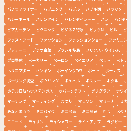
パノラマライナー
ハプニング
バブル
バブル期
バラック
バレーボール
バレンタイン
バレンタインデー
パン
ハンター
ビアガーデン
ピクニック
ビジネス特急
ビッグN
ビル
ビワ
ファストフード
ファッション
ファッションショー
ファミコン
プッチーニ
プラザ会館
ブラジル移民
プリンス・ウイレム
ブ
プロ野球
ベーカリー
ペーロン
ベイエリア
ペット
ベトナ
ヘリコプター
ペンギン
ボーイング767
ボート
ボーナス
ホ
ボーリング調査
ボウリング
ポケベル
ポスター
ホタル
ホ
ホテル日航ハウステンボス
ホバークラフト
ポリグラフ
ホワイ
マーチング
マーティング
まつり
マラソン
マリーナ
ミカ
みなとまつり
ミニバイク
ミニ出島
ミニ鳥居
むつ
メダカ
ユニード
ライオン
ライシャワー
ライトアップ
ラグビー