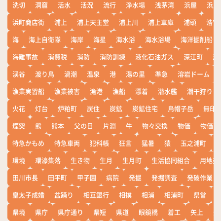
洗切
洞窟
活水
活況
流行
浄水場
浅茅湾
浜屋
浜屋
浜町商店街
浦上
浦上天主堂
浦上川
浦上車庫
浦頭
浩宮
海
海上自衛隊
海岸
海星
海水浴
海水浴場
海洋掘削船
海難事故
消費税
消防
消防訓練
液化石油ガス
深江町
淵
渓谷
渡り鳥
渦潮
温泉
港
湯の里
準急
溶岩ドーム
漁業実習船
漁業被害
漁港
漁船
漂着
潜水艦
潮干狩り
火花
灯台
炉粕町
炭住
炭鉱
炭鉱住宅
烏帽子岳
無印
煙突
熊
熊本
父の日
片淵
牛
物々交換
物価
物価高
特急かもめ
特急車両
犯科帳
狂言
猛暑
猿
玉之浦町
環境
環濠集落
生き物
生月
生月町
生活協同組合
用地売
田川市長
田平町
甲子園
病院
発掘
発掘調査
発破作業
皇太子成婚
盆踊り
相互銀行
相撲
相浦
相浦町
県営
県境
県庁
県庁通り
県短
県道
眼鏡橋
着工
矢上
矢