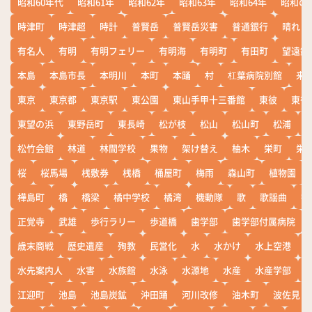
昭和60年代
昭和61年
昭和62年
昭和63年
昭和64年
昭和の
時津町
時津超
時計
普賢岳
普賢岳災害
普通銀行
晴れ
有名人
有明
有明フェリー
有明海
有明町
有田町
望遠鏡
本島
本島市長
本明川
本町
本踊
村
杠葉病院別館
来
東京
東京都
東京駅
東公園
東山手甲十三番館
東彼
東彼
東望の浜
東野岳町
東長崎
松が枝
松山
松山町
松浦
松竹会館
林道
林間学校
果物
架け替え
柚木
栄町
栄
桜
桜馬場
桟敷券
桟橋
桶屋町
梅雨
森山町
植物園
樺島町
橋
橋梁
橘中学校
橘湾
機動隊
歌
歌謡曲
歓
正覚寺
武雄
歩行ラリー
歩道橋
歯学部
歯学部付属病院
歳末商戦
歴史遺産
殉教
民営化
水
水かけ
水上空港
水先案内人
水害
水族館
水泳
水源地
水産
水産学部
江迎町
池島
池島炭鉱
沖田踊
河川改修
油木町
波佐見