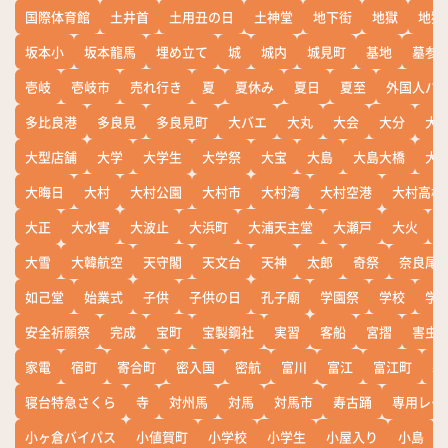
国際体育館
土井首
土用丑の日
土神堂
地下街
地獄
地獄
坂本小
坂本龍馬
埋め立て
城
城内
城見町
基地
墓参
壱岐
壱岐市
売れ行き
夏
夏休み
夏日
夏至
外国人バ
多比良港
多良見
多良見町
大バエ
大丸
大会
大分
大
大型店舗
大学
大学生
大学祭
大宝
大島
大島大橋
大
大晦日
大村
大村公園
大村市
大村湾
大村空港
大村高校
大正
大水害
大波止
大浜町
大浦天主堂
大瀬戸
大火
大雪
大韓航空
天守閣
天文台
天神
太郎
奇祭
奈良尾
如己堂
始業式
子供
子供の日
孔子廟
学園祭
学校
学
安全祈願祭
完成
宝町
宝製鋼社
実習
客船
宮摺
害虫
家電
宿町
寄合町
密入国
密航
富川
富江
富江町
寒
寝台特急さくら
寺
対州馬
対馬
対馬市
寿古踊
専用レー
小ヶ倉バイパス
小値賀町
小学校
小学生
小屋入り
小島