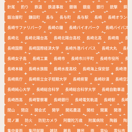
針尾
釣り
鉄道
鉄道事故
銀嶺
銀座
銀行
銃撃
銅座
鍛冶屋町
鎌田町
長与
長与町
長与駅
長崎
長崎オランダ
長崎サファリパーク
長崎の鐘
長崎バイオパーク
長崎バイパス
長崎北
長崎北陽台高
長崎北陽台高校
長崎北高
長崎南
長
長崎国際
長崎国際経済大学
長崎外港バイパス
長崎大丸
長崎
長崎女子高
長崎工業
長崎市
長崎市川平町
長崎市役所
長
長崎本線
長崎水族館
長崎水産高校
長崎海上保安部
長崎港
長崎県庁
長崎県立女子短期大学
長崎県警
長崎砂漠
長崎空港
長崎純心大学
長崎総合科学
長崎総合科学大学
長崎自動車道
長崎西高
長崎警察署
長崎銀行
長崎電気軌道
長崎駅
長崎
閉山
閉店
開会式
開学
開拓農道
開校
開業
開港
開
間ノ瀬
防火
防犯カメラ
阿蘭陀万歳
附属病院
陶器
陶器
集中豪雨
集団就職
雑誌
離島
難民
雨
雲仙
雲仙市