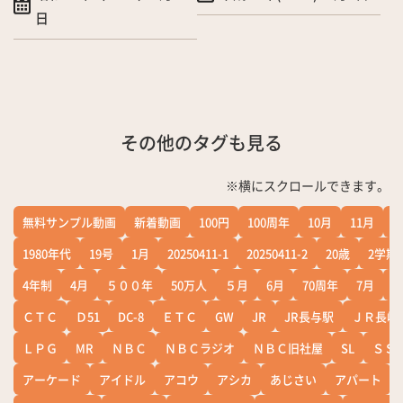
日
その他のタグも見る
※横にスクロールできます。
無料サンプル動画
新着動画
100円
100周年
10月
11月
1
1980年代
19号
1月
20250411-1
20250411-2
20歳
2学期
4年制
4月
５００年
50万人
５月
6月
70周年
7月
ＣＴＣ
Ｄ51
DC-8
ＥＴＣ
GW
JR
JR長与駅
ＪＲ長崎
ＬＰＧ
MR
ＮＢＣ
ＮＢＣラジオ
ＮＢＣ旧社屋
SL
ＳＳ
アーケード
アイドル
アコウ
アシカ
あじさい
アパート