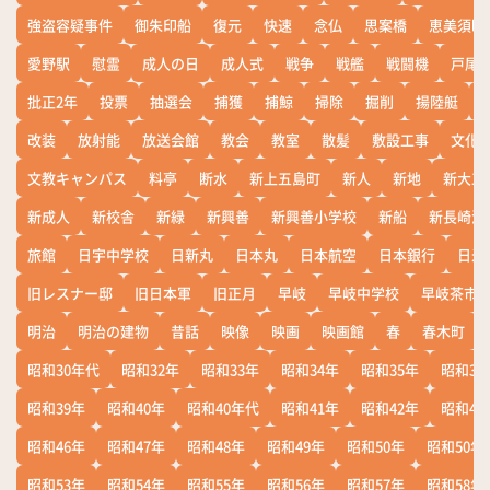
強盗容疑事件
御朱印船
復元
快速
念仏
思案橋
恵美須町
愛野駅
慰霊
成人の日
成人式
戦争
戦艦
戦闘機
戸尾
批正2年
投票
抽選会
捕獲
捕鯨
掃除
掘削
揚陸艇
改装
放射能
放送会館
教会
教室
散髪
敷設工事
文化
文教キャンパス
料亭
断水
新上五島町
新人
新地
新大工
新成人
新校舎
新緑
新興善
新興善小学校
新船
新長崎漁
旅館
日宇中学校
日新丸
日本丸
日本航空
日本銀行
日米
旧レスナー邸
旧日本軍
旧正月
早岐
早岐中学校
早岐茶市
明治
明治の建物
昔話
映像
映画
映画館
春
春木町
昭和30年代
昭和32年
昭和33年
昭和34年
昭和35年
昭和36
昭和39年
昭和40年
昭和40年代
昭和41年
昭和42年
昭和43
昭和46年
昭和47年
昭和48年
昭和49年
昭和50年
昭和50年
昭和53年
昭和54年
昭和55年
昭和56年
昭和57年
昭和58年