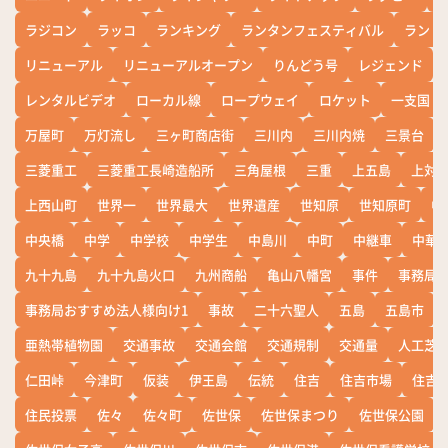
ラジコン
ラッコ
ランキング
ランタンフェスティバル
ランド
リニューアル
リニューアルオープン
りんどう号
レジェンド
レンタルビデオ
ローカル線
ロープウェイ
ロケット
一支国
万屋町
万灯流し
三ヶ町商店街
三川内
三川内焼
三景台
三菱重工
三菱重工長崎造船所
三角屋根
三重
上五島
上対
上西山町
世界一
世界最大
世界遺産
世知原
世知原町
中
中央橋
中学
中学校
中学生
中島川
中町
中継車
中華
九十九島
九十九島火口
九州商船
亀山八幡宮
事件
事務局お
事務局おすすめ法人様向け1
事故
二十六聖人
五島
五島市
亜熱帯植物園
交通事故
交通会館
交通規制
交通量
人工芝
仁田峠
今津町
仮装
伊王島
伝統
住吉
住吉市場
住吉
住民投票
佐々
佐々町
佐世保
佐世保まつり
佐世保公園