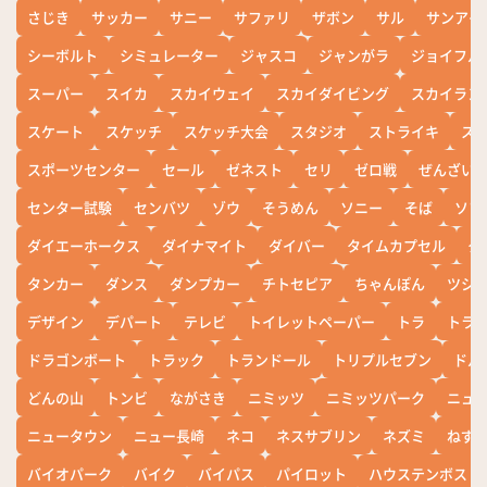
さじき
サッカー
サニー
サファリ
ザボン
サル
サンアイ
シーボルト
シミュレーター
ジャスコ
ジャンがラ
ジョイフル
スーパー
スイカ
スカイウェイ
スカイダイビング
スカイラン
スケート
スケッチ
スケッチ大会
スタジオ
ストライキ
ス
スポーツセンター
セール
ゼネスト
セリ
ゼロ戦
ぜんざい
センター試験
センバツ
ゾウ
そうめん
ソニー
そば
ソフ
ダイエーホークス
ダイナマイト
ダイバー
タイムカプセル
タ
タンカー
ダンス
ダンプカー
チトセピア
ちゃんぽん
ツシ
デザイン
デパート
テレビ
トイレットペーパー
トラ
トラ
ドラゴンボート
トラック
トランドール
トリプルセブン
ドル
どんの山
トンビ
ながさき
ニミッツ
ニミッツパーク
ニュ
ニュータウン
ニュー長崎
ネコ
ネスサブリン
ネズミ
ねず
バイオパーク
バイク
バイパス
パイロット
ハウステンボス