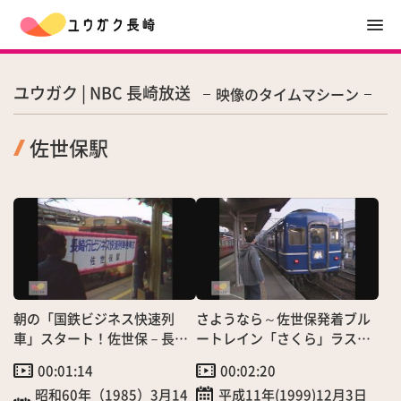
ユウガク | NBC 長崎放送
映像のタイムマシーン
佐世保駅
朝の「国鉄ビジネス快速列
さようなら～佐世保発着ブル
車」スタート！佐世保－長崎
ートレイン「さくら」ラスト
間を１時間半～サラリーマン
ラン
00:01:14
00:02:20
に好評
昭和60年（1985）3月14
平成11年(1999)12月3日