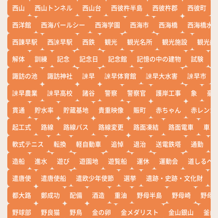
西山
西山トンネル
西山台
西彼杵半島
西彼杵郡
西彼町
西洋館
西海パールシー
西海学園
西海市
西海橋
西海橋水
西諌早駅
西諫早駅
西鉄
観光
観光名所
観光施設
観光船
解体
訓練
記念
記念日
記念館
記憶の中の建物
試験
諏訪の池
諏訪神社
諫早
諫早体育館
諫早大水害
諫早市
諫早農業
諫早高校
諸谷
警察
警察官
護岸工事
象
豪
貫通
貯水率
貯蔵基地
貴重映像
賑町
赤ちゃん
赤レンガ
起工式
路線
路線バス
路線変更
路面凍結
路面電車
車
軟式テニス
転換
軽自動車
追悼
退治
送電鉄塔
通勤
造船
進水
遊び
遊園地
遊覧船
運休
運動会
道しるべ
遣唐使
遣唐使船
遣欧少年使節
選挙
遺跡・史跡・文化財
都大路
鄭成功
配備
酒造
重油
野母半島
野母崎
野母
野球部
野良猫
野鳥
金の卵
金メダリスト
金山銀山
釜山