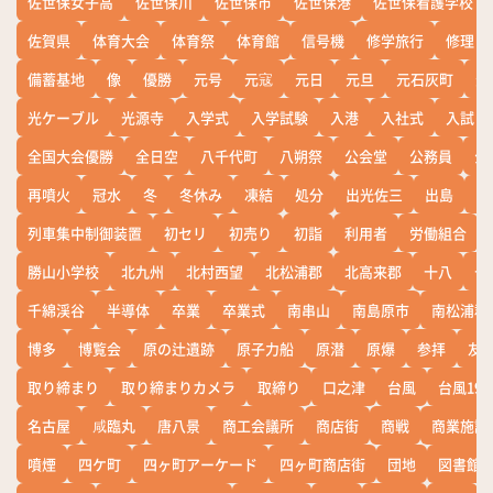
佐世保女子高
佐世保川
佐世保市
佐世保港
佐世保看護学校
佐賀県
体育大会
体育祭
体育館
信号機
修学旅行
修理
備蓄基地
像
優勝
元号
元寇
元日
元旦
元石灰町
元
光ケーブル
光源寺
入学式
入学試験
入港
入社式
入試
全国大会優勝
全日空
八千代町
八朔祭
公会堂
公務員
公
再噴火
冠水
冬
冬休み
凍結
処分
出光佐三
出島
出
列車集中制御装置
初セリ
初売り
初詣
利用者
労働組合
勝山小学校
北九州
北村西望
北松浦郡
北高来郡
十八
十
千綿渓谷
半導体
卒業
卒業式
南串山
南島原市
南松浦郡
博多
博覧会
原の辻遺跡
原子力船
原潜
原爆
参拝
友
取り締まり
取り締まりカメラ
取締り
口之津
台風
台風19
名古屋
咸臨丸
唐八景
商工会議所
商店街
商戦
商業施設
噴煙
四ケ町
四ヶ町アーケード
四ヶ町商店街
団地
図書館