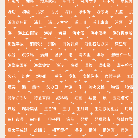
江迎町
池島
池島炭鉱
沖田踊
河川改修
油木町
波佐見
洗切
洞窟
活水
活況
流行
浄水場
浅茅湾
浜屋
浜屋
浜町商店街
浦上
浦上天主堂
浦上川
浦上車庫
浦頭
浩宮
海
海上自衛隊
海岸
海星
海水浴
海水浴場
海洋掘削船
海難事故
消費税
消防
消防訓練
液化石油ガス
深江町
淵
渓谷
渡り鳥
渦潮
温泉
港
湯の里
準急
溶岩ドーム
漁業実習船
漁業被害
漁港
漁船
漂着
潜水艦
潮干狩り
火花
灯台
炉粕町
炭住
炭鉱
炭鉱住宅
烏帽子岳
無印
煙突
熊
熊本
父の日
片淵
牛
物々交換
物価
物価高
特急かもめ
特急車両
犯科帳
狂言
猛暑
猿
玉之浦町
環境
環濠集落
生き物
生月
生月町
生活協同組合
用地売
田川市長
田平町
甲子園
病院
発掘
発掘調査
発破作業
皇太子成婚
盆踊り
相互銀行
相撲
相浦
相浦町
県営