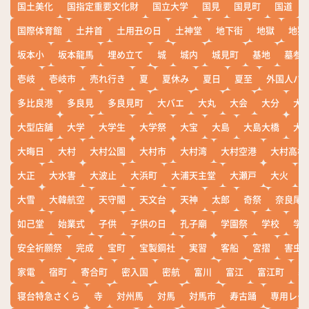
国土美化
国指定重要文化財
国立大学
国見
国見町
国道
国際体育館
土井首
土用丑の日
土神堂
地下街
地獄
地獄
坂本小
坂本龍馬
埋め立て
城
城内
城見町
基地
墓参
壱岐
壱岐市
売れ行き
夏
夏休み
夏日
夏至
外国人バ
多比良港
多良見
多良見町
大バエ
大丸
大会
大分
大
大型店舗
大学
大学生
大学祭
大宝
大島
大島大橋
大
大晦日
大村
大村公園
大村市
大村湾
大村空港
大村高校
大正
大水害
大波止
大浜町
大浦天主堂
大瀬戸
大火
大雪
大韓航空
天守閣
天文台
天神
太郎
奇祭
奈良尾
如己堂
始業式
子供
子供の日
孔子廟
学園祭
学校
学
安全祈願祭
完成
宝町
宝製鋼社
実習
客船
宮摺
害虫
家電
宿町
寄合町
密入国
密航
富川
富江
富江町
寒
寝台特急さくら
寺
対州馬
対馬
対馬市
寿古踊
専用レー