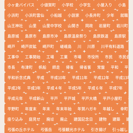
小ヶ倉バイパス
小値賀町
小学校
小学生
小屋入り
小島
小浜町
小浜町雲仙
小船越
小説家
小長井町
少年
就職
山王神社
山里
山里中学校
山開き
岡政
岩屋町
岩川町
島原城
島原市
島原市沖
島原温泉祭り
島原鉄道
島原駅
崎戸
崎戸炭鉱
崎戸町
嵯峨島
川
川原
川平有料道路
工事中
工事開始
工場
工業
市場
市役所
市民
市民会
市長
布津町
帆船
師走
帰省
帰省客
常盤
平和
平和
平和祈念式典
平成
平成10年
平成11年
平成12年
平成13年
平成2年
平成3年
平成４年
平成5年
平成６年
平成7年
平
平成元年
平成新山
平戸
平戸城
平戸大橋
平戸小屋町
平
平野町
年度末
年末
年末年始
年賀ハガキ
年越し
幸町
座り込み
庭見せ
廃墟
廃止
建国記念日
建物
建築
建
弓張の丘ホテル
弓張岳
弓張観光ホテル
引き揚げ
引っ越し