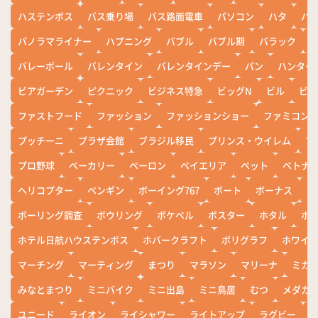
ハステンボス
バス乗り場
バス路面電車
パソコン
ハタ
ハ
パノラマライナー
ハプニング
バブル
バブル期
バラック
バレーボール
バレンタイン
バレンタインデー
パン
ハンター
ビアガーデン
ピクニック
ビジネス特急
ビッグN
ビル
ビワ
ファストフード
ファッション
ファッションショー
ファミコン
プッチーニ
プラザ会館
ブラジル移民
プリンス・ウイレム
ブ
プロ野球
ベーカリー
ペーロン
ベイエリア
ペット
ベトナ
ヘリコプター
ペンギン
ボーイング767
ボート
ボーナス
ホ
ボーリング調査
ボウリング
ポケベル
ポスター
ホタル
ホ
ホテル日航ハウステンボス
ホバークラフト
ポリグラフ
ホワイ
マーチング
マーティング
まつり
マラソン
マリーナ
ミカ
みなとまつり
ミニバイク
ミニ出島
ミニ鳥居
むつ
メダカ
ユニード
ライオン
ライシャワー
ライトアップ
ラグビー