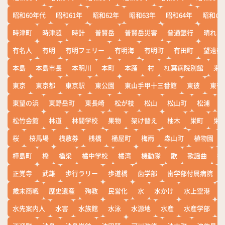
昭和60年代
昭和61年
昭和62年
昭和63年
昭和64年
昭和の
時津町
時津超
時計
普賢岳
普賢岳災害
普通銀行
晴れ
有名人
有明
有明フェリー
有明海
有明町
有田町
望遠鏡
本島
本島市長
本明川
本町
本踊
村
杠葉病院別館
来
東京
東京都
東京駅
東公園
東山手甲十三番館
東彼
東彼
東望の浜
東野岳町
東長崎
松が枝
松山
松山町
松浦
松竹会館
林道
林間学校
果物
架け替え
柚木
栄町
栄
桜
桜馬場
桟敷券
桟橋
桶屋町
梅雨
森山町
植物園
樺島町
橋
橋梁
橘中学校
橘湾
機動隊
歌
歌謡曲
歓
正覚寺
武雄
歩行ラリー
歩道橋
歯学部
歯学部付属病院
歳末商戦
歴史遺産
殉教
民営化
水
水かけ
水上空港
水先案内人
水害
水族館
水泳
水源地
水産
水産学部