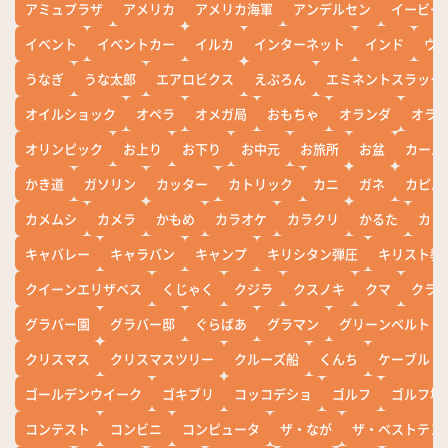
アミュプラザ
アメリカ
アメリカ海軍
アンデルセン
イービー
イベント
イベントカー
イルカ
インターネット
インド
ウ
うなぎ
うな太郎
エアロビクス
えぷろん
エミネントスラック
オイルショック
オペラ
オメガ局
おもちゃ
オランダ
オラ
オリンピック
お上り
お下り
お中元
お旅所
お盆
カール
かき道
ガソリン
カッター
カトリック
カニ
ガネ
カピバ
カメムシ
カメラ
かもめ
カラオケ
カラクリ
かるた
カレ
キャバレー
キャラバン
キャンプ
キリシタン弾圧
キリスト教
クイーンエリザベス
くじゃく
クジラ
クスノキ
クマ
クラ
グラバー園
グラバー邸
ぐらばあ
グラマン
グリーンベルト
クリスマス
クリスマスツリー
クルーズ船
くんち
ケーブル
ゴールデンウイーク
ゴキブリ
コッコデショ
ゴルフ
ゴルフ場
コンテスト
コンビニ
コンピュータ
ザ・なが
ザ・ベストテン