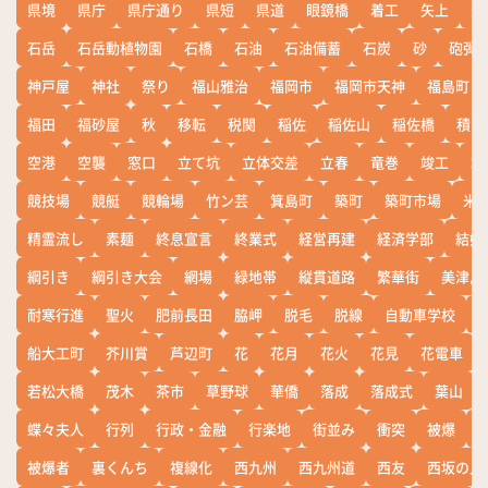
県境
県庁
県庁通り
県短
県道
眼鏡橋
着工
矢上
矢
石岳
石岳動植物園
石橋
石油
石油備蓄
石炭
砂
砲弾
神戸屋
神社
祭り
福山雅治
福岡市
福岡市天神
福島町
福田
福砂屋
秋
移転
税関
稲佐
稲佐山
稲佐橋
積雪
空港
空襲
窓口
立て坑
立体交差
立春
竜巻
竣工
端
競技場
競艇
競輪場
竹ン芸
箕島町
築町
築町市場
米
精霊流し
素麺
終息宣言
終業式
経営再建
経済学部
結婚
綱引き
綱引き大会
網場
緑地帯
縦貫道路
繁華街
美津島
耐寒行進
聖火
肥前長田
脇岬
脱毛
脱線
自動車学校
船大工町
芥川賞
芦辺町
花
花月
花火
花見
花電車
若松大橋
茂木
茶市
草野球
華僑
落成
落成式
葉山
蝶々夫人
行列
行政・金融
行楽地
街並み
衝突
被爆
被爆者
裏くんち
複線化
西九州
西九州道
西友
西坂の丘