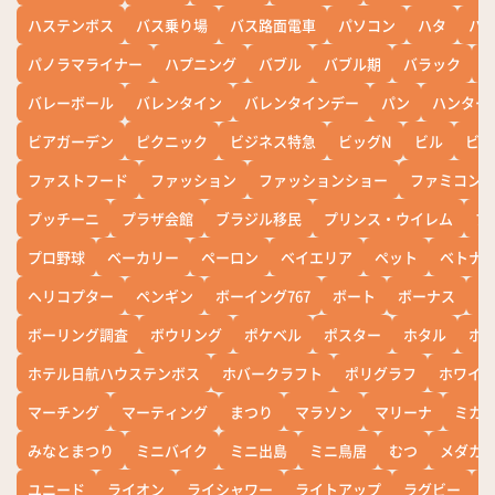
ハステンボス
バス乗り場
バス路面電車
パソコン
ハタ
ハ
パノラマライナー
ハプニング
バブル
バブル期
バラック
バレーボール
バレンタイン
バレンタインデー
パン
ハンター
ビアガーデン
ピクニック
ビジネス特急
ビッグN
ビル
ビワ
ファストフード
ファッション
ファッションショー
ファミコン
プッチーニ
プラザ会館
ブラジル移民
プリンス・ウイレム
ブ
プロ野球
ベーカリー
ペーロン
ベイエリア
ペット
ベトナ
ヘリコプター
ペンギン
ボーイング767
ボート
ボーナス
ホ
ボーリング調査
ボウリング
ポケベル
ポスター
ホタル
ホ
ホテル日航ハウステンボス
ホバークラフト
ポリグラフ
ホワイ
マーチング
マーティング
まつり
マラソン
マリーナ
ミカ
みなとまつり
ミニバイク
ミニ出島
ミニ鳥居
むつ
メダカ
ユニード
ライオン
ライシャワー
ライトアップ
ラグビー