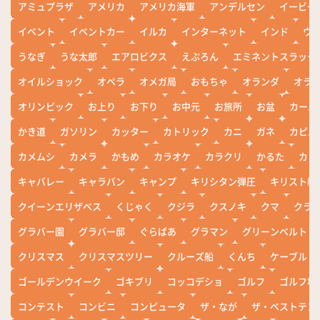
アミュプラザ
アメリカ
アメリカ海軍
アンデルセン
イービー
イベント
イベントカー
イルカ
インターネット
インド
ウ
うなぎ
うな太郎
エアロビクス
えぷろん
エミネントスラック
オイルショック
オペラ
オメガ局
おもちゃ
オランダ
オラ
オリンピック
お上り
お下り
お中元
お旅所
お盆
カール
かき道
ガソリン
カッター
カトリック
カニ
ガネ
カピバ
カメムシ
カメラ
かもめ
カラオケ
カラクリ
かるた
カレ
キャバレー
キャラバン
キャンプ
キリシタン弾圧
キリスト教
クイーンエリザベス
くじゃく
クジラ
クスノキ
クマ
クラ
グラバー園
グラバー邸
ぐらばあ
グラマン
グリーンベルト
クリスマス
クリスマスツリー
クルーズ船
くんち
ケーブル
ゴールデンウイーク
ゴキブリ
コッコデショ
ゴルフ
ゴルフ場
コンテスト
コンビニ
コンピュータ
ザ・なが
ザ・ベストテン