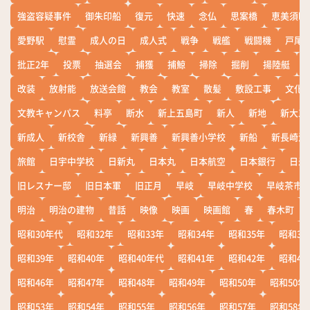
強盗容疑事件
御朱印船
復元
快速
念仏
思案橋
恵美須町
愛野駅
慰霊
成人の日
成人式
戦争
戦艦
戦闘機
戸尾
批正2年
投票
抽選会
捕獲
捕鯨
掃除
掘削
揚陸艇
改装
放射能
放送会館
教会
教室
散髪
敷設工事
文化
文教キャンパス
料亭
断水
新上五島町
新人
新地
新大工
新成人
新校舎
新緑
新興善
新興善小学校
新船
新長崎漁
旅館
日宇中学校
日新丸
日本丸
日本航空
日本銀行
日米
旧レスナー邸
旧日本軍
旧正月
早岐
早岐中学校
早岐茶市
明治
明治の建物
昔話
映像
映画
映画館
春
春木町
昭和30年代
昭和32年
昭和33年
昭和34年
昭和35年
昭和36
昭和39年
昭和40年
昭和40年代
昭和41年
昭和42年
昭和43
昭和46年
昭和47年
昭和48年
昭和49年
昭和50年
昭和50年
昭和53年
昭和54年
昭和55年
昭和56年
昭和57年
昭和58年