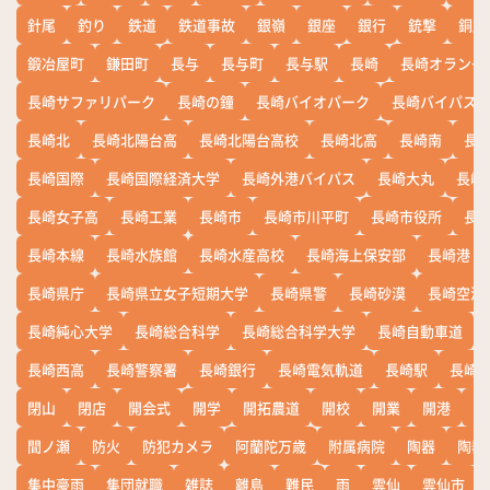
針尾
釣り
鉄道
鉄道事故
銀嶺
銀座
銀行
銃撃
銅座
鍛冶屋町
鎌田町
長与
長与町
長与駅
長崎
長崎オランダ
長崎サファリパーク
長崎の鐘
長崎バイオパーク
長崎バイパス
長崎北
長崎北陽台高
長崎北陽台高校
長崎北高
長崎南
長
長崎国際
長崎国際経済大学
長崎外港バイパス
長崎大丸
長崎
長崎女子高
長崎工業
長崎市
長崎市川平町
長崎市役所
長
長崎本線
長崎水族館
長崎水産高校
長崎海上保安部
長崎港
長崎県庁
長崎県立女子短期大学
長崎県警
長崎砂漠
長崎空港
長崎純心大学
長崎総合科学
長崎総合科学大学
長崎自動車道
長崎西高
長崎警察署
長崎銀行
長崎電気軌道
長崎駅
長崎
閉山
閉店
開会式
開学
開拓農道
開校
開業
開港
開
間ノ瀬
防火
防犯カメラ
阿蘭陀万歳
附属病院
陶器
陶器
集中豪雨
集団就職
雑誌
離島
難民
雨
雲仙
雲仙市