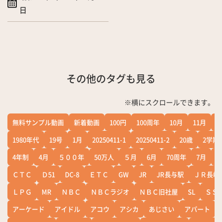
日
その他のタグも見る
※横にスクロールできます。
無料サンプル動画
新着動画
100円
100周年
10月
11月
1
1980年代
19号
1月
20250411-1
20250411-2
20歳
2学期
4年制
4月
５００年
50万人
５月
6月
70周年
7月
ＣＴＣ
Ｄ51
DC-8
ＥＴＣ
GW
JR
JR長与駅
ＪＲ長崎
ＬＰＧ
MR
ＮＢＣ
ＮＢＣラジオ
ＮＢＣ旧社屋
SL
ＳＳ
アーケード
アイドル
アコウ
アシカ
あじさい
アパート