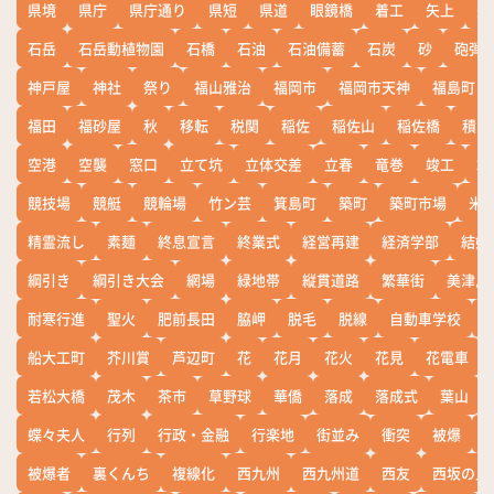
県境
県庁
県庁通り
県短
県道
眼鏡橋
着工
矢上
矢
石岳
石岳動植物園
石橋
石油
石油備蓄
石炭
砂
砲弾
神戸屋
神社
祭り
福山雅治
福岡市
福岡市天神
福島町
福田
福砂屋
秋
移転
税関
稲佐
稲佐山
稲佐橋
積雪
空港
空襲
窓口
立て坑
立体交差
立春
竜巻
竣工
端
競技場
競艇
競輪場
竹ン芸
箕島町
築町
築町市場
米
精霊流し
素麺
終息宣言
終業式
経営再建
経済学部
結婚
綱引き
綱引き大会
網場
緑地帯
縦貫道路
繁華街
美津島
耐寒行進
聖火
肥前長田
脇岬
脱毛
脱線
自動車学校
船大工町
芥川賞
芦辺町
花
花月
花火
花見
花電車
若松大橋
茂木
茶市
草野球
華僑
落成
落成式
葉山
蝶々夫人
行列
行政・金融
行楽地
街並み
衝突
被爆
被爆者
裏くんち
複線化
西九州
西九州道
西友
西坂の丘