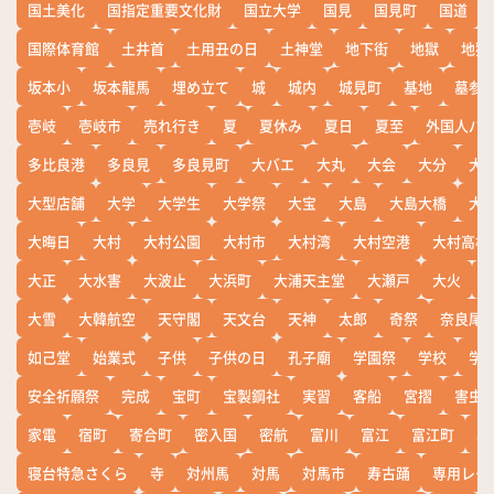
国土美化
国指定重要文化財
国立大学
国見
国見町
国道
国際体育館
土井首
土用丑の日
土神堂
地下街
地獄
地獄
坂本小
坂本龍馬
埋め立て
城
城内
城見町
基地
墓参
壱岐
壱岐市
売れ行き
夏
夏休み
夏日
夏至
外国人バ
多比良港
多良見
多良見町
大バエ
大丸
大会
大分
大
大型店舗
大学
大学生
大学祭
大宝
大島
大島大橋
大
大晦日
大村
大村公園
大村市
大村湾
大村空港
大村高校
大正
大水害
大波止
大浜町
大浦天主堂
大瀬戸
大火
大雪
大韓航空
天守閣
天文台
天神
太郎
奇祭
奈良尾
如己堂
始業式
子供
子供の日
孔子廟
学園祭
学校
学
安全祈願祭
完成
宝町
宝製鋼社
実習
客船
宮摺
害虫
家電
宿町
寄合町
密入国
密航
富川
富江
富江町
寒
寝台特急さくら
寺
対州馬
対馬
対馬市
寿古踊
専用レー