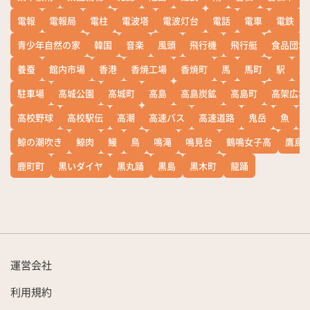
電報
電報局
電柱
電波塔
電波灯台
電話
電車
電鉄
青少年自然の家
韓国
音楽
風頭
飛行機
飛行艇
食品団地
養蚕
館内市場
香港
香焼工場
香焼町
馬
馬町
駅
駅
駐車場
高城公園
高城町
高島
高島炭鉱
高島町
高架広場
高校野球
高校駅伝
高潮
高速バス
高速道路
鬼岳
魚
鯨の潮吹き
鯨肉
鰻
鳥
鳴滝
鳴見台
鶴鳴女子高
鷹島
鹿町町
黒いダイヤ
黒丸踊
黒島
黒木町
龍踊
運営会社
利用規約