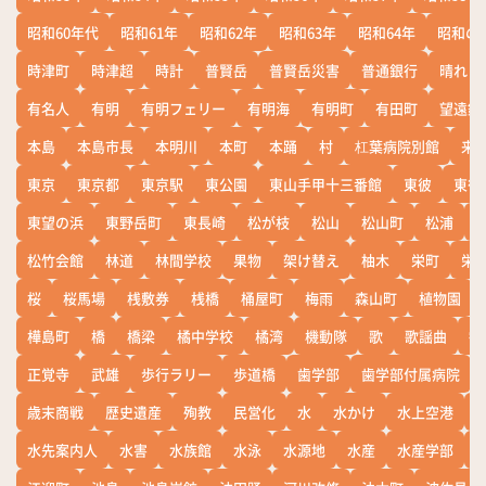
昭和60年代
昭和61年
昭和62年
昭和63年
昭和64年
昭和の
時津町
時津超
時計
普賢岳
普賢岳災害
普通銀行
晴れ
有名人
有明
有明フェリー
有明海
有明町
有田町
望遠鏡
本島
本島市長
本明川
本町
本踊
村
杠葉病院別館
来
東京
東京都
東京駅
東公園
東山手甲十三番館
東彼
東彼
東望の浜
東野岳町
東長崎
松が枝
松山
松山町
松浦
松竹会館
林道
林間学校
果物
架け替え
柚木
栄町
栄
桜
桜馬場
桟敷券
桟橋
桶屋町
梅雨
森山町
植物園
樺島町
橋
橋梁
橘中学校
橘湾
機動隊
歌
歌謡曲
歓
正覚寺
武雄
歩行ラリー
歩道橋
歯学部
歯学部付属病院
歳末商戦
歴史遺産
殉教
民営化
水
水かけ
水上空港
水先案内人
水害
水族館
水泳
水源地
水産
水産学部