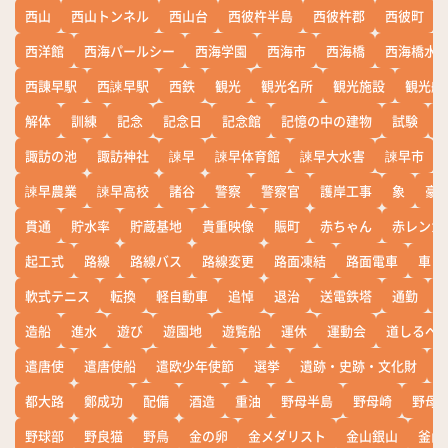
西山
西山トンネル
西山台
西彼杵半島
西彼杵郡
西彼町
西洋館
西海パールシー
西海学園
西海市
西海橋
西海橋水
西諌早駅
西諫早駅
西鉄
観光
観光名所
観光施設
観光船
解体
訓練
記念
記念日
記念館
記憶の中の建物
試験
諏訪の池
諏訪神社
諫早
諫早体育館
諫早大水害
諫早市
諫早農業
諫早高校
諸谷
警察
警察官
護岸工事
象
豪
貫通
貯水率
貯蔵基地
貴重映像
賑町
赤ちゃん
赤レンガ
起工式
路線
路線バス
路線変更
路面凍結
路面電車
車
軟式テニス
転換
軽自動車
追悼
退治
送電鉄塔
通勤
造船
進水
遊び
遊園地
遊覧船
運休
運動会
道しるべ
遣唐使
遣唐使船
遣欧少年使節
選挙
遺跡・史跡・文化財
都大路
鄭成功
配備
酒造
重油
野母半島
野母崎
野母
野球部
野良猫
野鳥
金の卵
金メダリスト
金山銀山
釜山