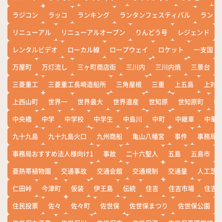
ラジコン
ラッコ
ランキング
ランタンフェスティバル
ランド
リニューアル
リニューアルオープン
りんどう号
レジェンド
レンタルビデオ
ローカル線
ロープウェイ
ロケット
一支国
万屋町
万灯流し
三ヶ町商店街
三川内
三川内焼
三景台
三菱重工
三菱重工長崎造船所
三角屋根
三重
上五島
上対
上西山町
世界一
世界最大
世界遺産
世知原
世知原町
中
中央橋
中学
中学校
中学生
中島川
中町
中継車
中華
九十九島
九十九島火口
九州商船
亀山八幡宮
事件
事務局お
事務局おすすめ法人様向け1
事故
二十六聖人
五島
五島市
亜熱帯植物園
交通事故
交通会館
交通規制
交通量
人工芝
仁田峠
今津町
仮装
伊王島
伝統
住吉
住吉市場
住吉
住民投票
佐々
佐々町
佐世保
佐世保まつり
佐世保公園