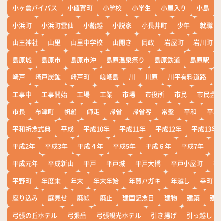
小ヶ倉バイパス
小値賀町
小学校
小学生
小屋入り
小島
小浜町
小浜町雲仙
小船越
小説家
小長井町
少年
就職
山王神社
山里
山里中学校
山開き
岡政
岩屋町
岩川町
島原城
島原市
島原市沖
島原温泉祭り
島原鉄道
島原駅
崎戸
崎戸炭鉱
崎戸町
嵯峨島
川
川原
川平有料道路
工事中
工事開始
工場
工業
市場
市役所
市民
市民会
市長
布津町
帆船
師走
帰省
帰省客
常盤
平和
平和
平和祈念式典
平成
平成10年
平成11年
平成12年
平成13年
平成2年
平成3年
平成４年
平成5年
平成６年
平成7年
平
平成元年
平成新山
平戸
平戸城
平戸大橋
平戸小屋町
平
平野町
年度末
年末
年末年始
年賀ハガキ
年越し
幸町
座り込み
庭見せ
廃墟
廃止
建国記念日
建物
建築
建
弓張の丘ホテル
弓張岳
弓張観光ホテル
引き揚げ
引っ越し