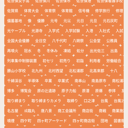
佐世保女子高
佐世保川
佐世保市
佐世保港
佐世保看護学校
佐賀県
体育大会
体育祭
体育館
信号機
修学旅行
修理
備蓄基地
像
優勝
元号
元寇
元日
元旦
元石灰町
元
光ケーブル
光源寺
入学式
入学試験
入港
入社式
入試
全国大会優勝
全日空
八千代町
八朔祭
公会堂
公務員
公
再噴火
冠水
冬
冬休み
凍結
処分
出光佐三
出島
出
列車集中制御装置
初セリ
初売り
初詣
利用者
労働組合
勝山小学校
北九州
北村西望
北松浦郡
北高来郡
十八
十
千綿渓谷
半導体
卒業
卒業式
南串山
南島原市
南松浦郡
博多
博覧会
原の辻遺跡
原子力船
原潜
原爆
参拝
友
取り締まり
取り締まりカメラ
取締り
口之津
台風
台風19
名古屋
咸臨丸
唐八景
商工会議所
商店街
商戦
商業施設
噴煙
四ケ町
四ヶ町アーケード
四ヶ町商店街
団地
図書館