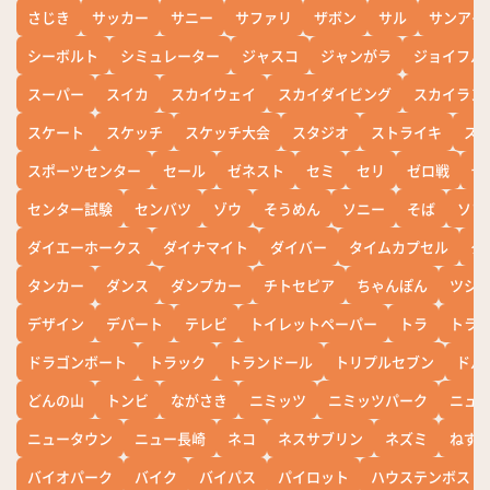
さじき
サッカー
サニー
サファリ
ザボン
サル
サンアイ
シーボルト
シミュレーター
ジャスコ
ジャンがラ
ジョイフル
スーパー
スイカ
スカイウェイ
スカイダイビング
スカイラン
スケート
スケッチ
スケッチ大会
スタジオ
ストライキ
ス
スポーツセンター
セール
ゼネスト
セミ
セリ
ゼロ戦
ぜ
センター試験
センバツ
ゾウ
そうめん
ソニー
そば
ソフ
ダイエーホークス
ダイナマイト
ダイバー
タイムカプセル
タ
タンカー
ダンス
ダンプカー
チトセピア
ちゃんぽん
ツシ
デザイン
デパート
テレビ
トイレットペーパー
トラ
トラ
ドラゴンボート
トラック
トランドール
トリプルセブン
ドル
どんの山
トンビ
ながさき
ニミッツ
ニミッツパーク
ニュ
ニュータウン
ニュー長崎
ネコ
ネスサブリン
ネズミ
ねず
バイオパーク
バイク
バイパス
パイロット
ハウステンボス