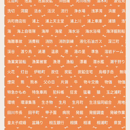
江迎町
池島
池島炭鉱
沖田踊
河川改修
油木町
波佐見
洗切
洞窟
活水
活況
流行
浄水場
浅茅湾
浜屋
浜屋
浜町商店街
浦上
浦上天主堂
浦上川
浦上車庫
浦頭
浩宮
海
海上自衛隊
海岸
海星
海水浴
海水浴場
海洋掘削船
海難事故
消費税
消防
消防訓練
液化石油ガス
深江町
淵
渓谷
渡り鳥
渦潮
温泉
港
湯の里
準急
溶岩ドーム
漁業実習船
漁業被害
漁港
漁船
漂着
潜水艦
潮干狩り
火花
灯台
炉粕町
炭住
炭鉱
炭鉱住宅
烏帽子岳
無印
煙突
熊
熊本
父の日
片淵
牛
物々交換
物価
物価高
特急かもめ
特急車両
犯科帳
狂言
猛暑
猿
玉之浦町
環境
環濠集落
生き物
生月
生月町
生活協同組合
用地売
田川市長
田平町
甲子園
病院
発掘
発掘調査
発破作業
皇太子成婚
盆踊り
相互銀行
相撲
相浦
相浦町
県営