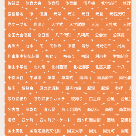
佐賀県
体育大会
体育祭
体育館
信号機
修学旅行
修理
備蓄基地
像
優勝
元号
元寇
元日
元旦
元石灰町
元
光ケーブル
光源寺
入学式
入学試験
入港
入社式
入試
全国大会優勝
全日空
八千代町
八朔祭
公会堂
公務員
公
再噴火
冠水
冬
冬休み
凍結
処分
出光佐三
出島
出
列車集中制御装置
初セリ
初売り
初詣
利用者
労働組合
勝山小学校
北九州
北村西望
北松浦郡
北高来郡
十八
十
千綿渓谷
半導体
卒業
卒業式
南串山
南島原市
南松浦郡
博多
博覧会
原の辻遺跡
原子力船
原潜
原爆
参拝
友
取り締まり
取り締まりカメラ
取締り
口之津
台風
台風19
名古屋
咸臨丸
唐八景
商工会議所
商店街
商戦
商業施設
噴煙
四ケ町
四ヶ町アーケード
四ヶ町商店街
団地
図書館
国土美化
国指定重要文化財
国立大学
国見
国見町
国道