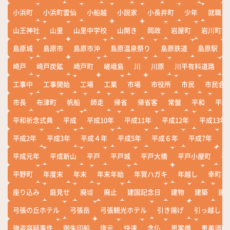
小浜町
小浜町雲仙
小船越
小説家
小長井町
少年
就職
山王神社
山里
山里中学校
山開き
岡政
岩屋町
岩川町
島原城
島原市
島原市沖
島原温泉祭り
島原鉄道
島原駅
崎戸
崎戸炭鉱
崎戸町
嵯峨島
川
川原
川平有料道路
工事中
工事開始
工場
工業
市場
市役所
市民
市民会
市長
布津町
帆船
師走
帰省
帰省客
常盤
平和
平和
平和祈念式典
平成
平成10年
平成11年
平成12年
平成13年
平成2年
平成3年
平成４年
平成5年
平成６年
平成7年
平
平成元年
平成新山
平戸
平戸城
平戸大橋
平戸小屋町
平
平野町
年度末
年末
年末年始
年賀ハガキ
年越し
幸町
座り込み
庭見せ
廃墟
廃止
建国記念日
建物
建築
建
弓張の丘ホテル
弓張岳
弓張観光ホテル
引き揚げ
引っ越し
強盗容疑事件
御朱印船
復元
快速
念仏
思案橋
恵美須町