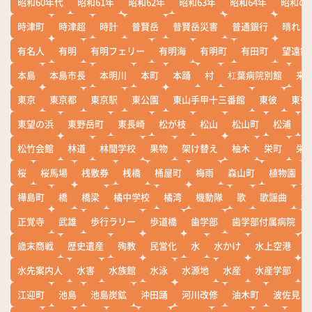
昭和60年代
昭和61年
昭和62年
昭和63年
昭和64年
昭和の
時津町
時津超
時計
普賢岳
普賢岳災害
普通銀行
晴れ
有名人
有明
有明フェリー
有明海
有明町
有田町
望遠鏡
本島
本島市長
本明川
本町
本踊
村
杠葉病院別館
来
東京
東京都
東京駅
東公園
東山手甲十三番館
東彼
東彼
東望の浜
東野岳町
東長崎
松が枝
松山
松山町
松浦
松竹会館
林道
林間学校
果物
架け替え
柚木
栄町
栄
桜
桜馬場
桟敷券
桟橋
桶屋町
梅雨
森山町
植物園
樺島町
橋
橋梁
橘中学校
橘湾
機動隊
歌
歌謡曲
歓
正覚寺
武雄
歩行ラリー
歩道橋
歯学部
歯学部付属病院
歳末商戦
歴史遺産
殉教
民営化
水
水かけ
水上空港
水先案内人
水害
水族館
水泳
水源地
水産
水産学部
江迎町
池島
池島炭鉱
沖田踊
河川改修
油木町
波佐見