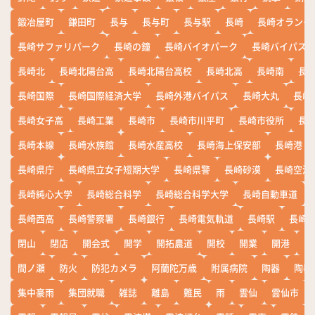
鍛冶屋町
鎌田町
長与
長与町
長与駅
長崎
長崎オランダ
長崎サファリパーク
長崎の鐘
長崎バイオパーク
長崎バイパス
長崎北
長崎北陽台高
長崎北陽台高校
長崎北高
長崎南
長
長崎国際
長崎国際経済大学
長崎外港バイパス
長崎大丸
長崎
長崎女子高
長崎工業
長崎市
長崎市川平町
長崎市役所
長
長崎本線
長崎水族館
長崎水産高校
長崎海上保安部
長崎港
長崎県庁
長崎県立女子短期大学
長崎県警
長崎砂漠
長崎空港
長崎純心大学
長崎総合科学
長崎総合科学大学
長崎自動車道
長崎西高
長崎警察署
長崎銀行
長崎電気軌道
長崎駅
長崎
閉山
閉店
開会式
開学
開拓農道
開校
開業
開港
開
間ノ瀬
防火
防犯カメラ
阿蘭陀万歳
附属病院
陶器
陶器
集中豪雨
集団就職
雑誌
離島
難民
雨
雲仙
雲仙市