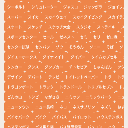
シーボルト
シミュレーター
ジャスコ
ジャンがラ
ジョイフル
スーパー
スイカ
スカイウェイ
スカイダイビング
スカイラン
スケート
スケッチ
スケッチ大会
スタジオ
ストライキ
ス
スポーツセンター
セール
ゼネスト
セミ
セリ
ゼロ戦
ぜ
センター試験
センバツ
ゾウ
そうめん
ソニー
そば
ソフ
ダイエーホークス
ダイナマイト
ダイバー
タイムカプセル
タ
タンカー
ダンス
ダンプカー
チトセピア
ちゃんぽん
ツシ
デザイン
デパート
テレビ
トイレットペーパー
トラ
トラ
ドラゴンボート
トラック
トランドール
トリプルセブン
ドル
どんの山
トンビ
ながさき
ニミッツ
ニミッツパーク
ニュ
ニュータウン
ニュー長崎
ネコ
ネスサブリン
ネズミ
ねず
バイオパーク
バイク
バイパス
パイロット
ハウステンボス
ハステンボス
バス乗り場
バス路面電車
パソコン
ハタ
ハ