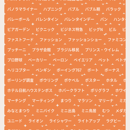
パノラマライナー
ハプニング
バブル
バブル期
バラック
バレーボール
バレンタイン
バレンタインデー
パン
ハンター
ビアガーデン
ピクニック
ビジネス特急
ビッグN
ビル
ビワ
ファストフード
ファッション
ファッションショー
ファミコン
プッチーニ
プラザ会館
ブラジル移民
プリンス・ウイレム
ブ
プロ野球
ベーカリー
ペーロン
ベイエリア
ペット
ベトナ
ヘリコプター
ペンギン
ボーイング767
ボート
ボーナス
ホ
ボーリング調査
ボウリング
ポケベル
ポスター
ホタル
ホ
ホテル日航ハウステンボス
ホバークラフト
ポリグラフ
ホワイ
マーチング
マーティング
まつり
マラソン
マリーナ
ミカ
みなとまつり
ミニバイク
ミニ出島
ミニ鳥居
むつ
メダカ
ユニード
ライオン
ライシャワー
ライトアップ
ラグビー