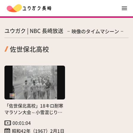
ユウガク | NBC 長崎放送
映像のタイムマシーン
佐世保北高校
「佐世保北高校」18キロ耐寒
マラソン大会～小雪混じりの
中、全員完走！
00:01:04
昭和42年（1967）2月1日