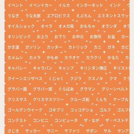
イベント
イベントカー
イルカ
インターネット
インド
ウ
うなぎ
うな太郎
エアロビクス
えぷろん
エミネントスラック
オイルショック
オペラ
オメガ局
おもちゃ
オランダ
オラ
オリンピック
お上り
お下り
お中元
お旅所
お盆
カール
かき道
ガソリン
カッター
カトリック
カニ
ガネ
カピバ
カメムシ
カメラ
かもめ
カラオケ
カラクリ
かるた
カレ
キャバレー
キャラバン
キャンプ
キリシタン弾圧
キリスト教
クイーンエリザベス
くじゃく
クジラ
クスノキ
クマ
クラ
グラバー園
グラバー邸
ぐらばあ
グラマン
グリーンベルト
クリスマス
クリスマスツリー
クルーズ船
くんち
ケーブル
ゴールデンウイーク
ゴキブリ
コッコデショ
ゴルフ
ゴルフ場
コンテスト
コンビニ
コンピュータ
ザ・なが
ザ・ベストテン
さじき
サッカー
サニー
サファリ
ザボン
サル
サンアイ