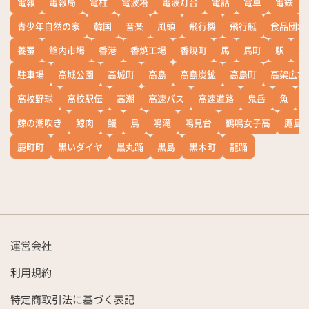
電報
電報局
電柱
電波塔
電波灯台
電話
電車
電鉄
青少年自然の家
韓国
音楽
風頭
飛行機
飛行艇
食品団地
養蚕
館内市場
香港
香焼工場
香焼町
馬
馬町
駅
駅
駐車場
高城公園
高城町
高島
高島炭鉱
高島町
高架広場
高校野球
高校駅伝
高潮
高速バス
高速道路
鬼岳
魚
鯨の潮吹き
鯨肉
鰻
鳥
鳴滝
鳴見台
鶴鳴女子高
鷹島
鹿町町
黒いダイヤ
黒丸踊
黒島
黒木町
龍踊
運営会社
利用規約
特定商取引法に基づく表記