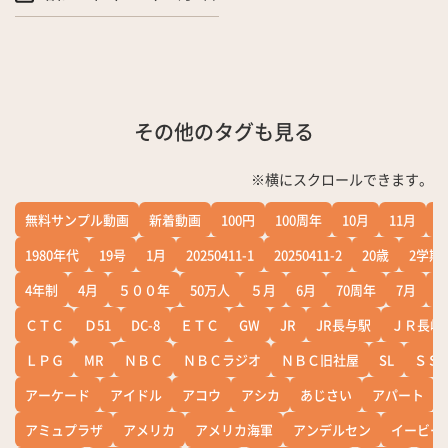
その他のタグも見る
※横にスクロールできます。
無料サンプル動画
新着動画
100円
100周年
10月
11月
1
1980年代
19号
1月
20250411-1
20250411-2
20歳
2学期
4年制
4月
５００年
50万人
５月
6月
70周年
7月
ＣＴＣ
Ｄ51
DC-8
ＥＴＣ
GW
JR
JR長与駅
ＪＲ長崎
ＬＰＧ
MR
ＮＢＣ
ＮＢＣラジオ
ＮＢＣ旧社屋
SL
ＳＳ
アーケード
アイドル
アコウ
アシカ
あじさい
アパート
アミュプラザ
アメリカ
アメリカ海軍
アンデルセン
イービー