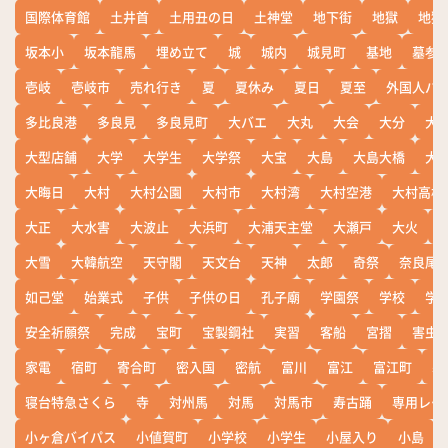
国際体育館
土井首
土用丑の日
土神堂
地下街
地獄
地獄
坂本小
坂本龍馬
埋め立て
城
城内
城見町
基地
墓参
壱岐
壱岐市
売れ行き
夏
夏休み
夏日
夏至
外国人バ
多比良港
多良見
多良見町
大バエ
大丸
大会
大分
大
大型店舗
大学
大学生
大学祭
大宝
大島
大島大橋
大
大晦日
大村
大村公園
大村市
大村湾
大村空港
大村高校
大正
大水害
大波止
大浜町
大浦天主堂
大瀬戸
大火
大雪
大韓航空
天守閣
天文台
天神
太郎
奇祭
奈良尾
如己堂
始業式
子供
子供の日
孔子廟
学園祭
学校
学
安全祈願祭
完成
宝町
宝製鋼社
実習
客船
宮摺
害虫
家電
宿町
寄合町
密入国
密航
富川
富江
富江町
寒
寝台特急さくら
寺
対州馬
対馬
対馬市
寿古踊
専用レー
小ヶ倉バイパス
小値賀町
小学校
小学生
小屋入り
小島