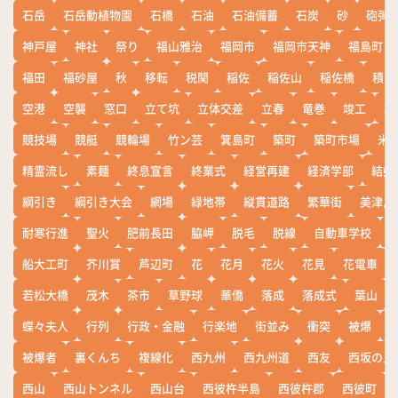
石岳
石岳動植物園
石橋
石油
石油備蓄
石炭
砂
砲弾
神戸屋
神社
祭り
福山雅治
福岡市
福岡市天神
福島町
福田
福砂屋
秋
移転
税関
稲佐
稲佐山
稲佐橋
積雪
空港
空襲
窓口
立て坑
立体交差
立春
竜巻
竣工
端
競技場
競艇
競輪場
竹ン芸
箕島町
築町
築町市場
米
精霊流し
素麺
終息宣言
終業式
経営再建
経済学部
結婚
綱引き
綱引き大会
網場
緑地帯
縦貫道路
繁華街
美津島
耐寒行進
聖火
肥前長田
脇岬
脱毛
脱線
自動車学校
船大工町
芥川賞
芦辺町
花
花月
花火
花見
花電車
若松大橋
茂木
茶市
草野球
華僑
落成
落成式
葉山
蝶々夫人
行列
行政・金融
行楽地
街並み
衝突
被爆
被爆者
裏くんち
複線化
西九州
西九州道
西友
西坂の丘
西山
西山トンネル
西山台
西彼杵半島
西彼杵郡
西彼町