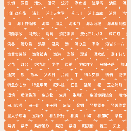
洗切
洞窟
活水
活況
流行
浄水場
浅茅湾
浜屋
浜屋
浜町商店街
浦上
浦上天主堂
浦上川
浦上車庫
浦頭
浩宮
海
海上自衛隊
海岸
海星
海水浴
海水浴場
海洋掘削船
海難事故
消費税
消防
消防訓練
液化石油ガス
深江町
淵
渓谷
渡り鳥
渦潮
温泉
港
湯の里
準急
溶岩ドーム
漁業実習船
漁業被害
漁港
漁船
漂着
潜水艦
潮干狩り
火花
灯台
炉粕町
炭住
炭鉱
炭鉱住宅
烏帽子岳
無印
煙突
熊
熊本
父の日
片淵
牛
物々交換
物価
物価高
特急かもめ
特急車両
犯科帳
狂言
猛暑
猿
玉之浦町
環境
環濠集落
生き物
生月
生月町
生活協同組合
用地売
田川市長
田平町
甲子園
病院
発掘
発掘調査
発破作業
皇太子成婚
盆踊り
相互銀行
相撲
相浦
相浦町
県営
県境
県庁
県庁通り
県短
県道
眼鏡橋
着工
矢上
矢