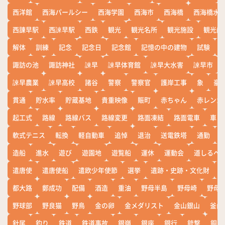
西洋館
西海パールシー
西海学園
西海市
西海橋
西海橋水
西諌早駅
西諫早駅
西鉄
観光
観光名所
観光施設
観光船
解体
訓練
記念
記念日
記念館
記憶の中の建物
試験
諏訪の池
諏訪神社
諫早
諫早体育館
諫早大水害
諫早市
諫早農業
諫早高校
諸谷
警察
警察官
護岸工事
象
豪
貫通
貯水率
貯蔵基地
貴重映像
賑町
赤ちゃん
赤レンガ
起工式
路線
路線バス
路線変更
路面凍結
路面電車
車
軟式テニス
転換
軽自動車
追悼
退治
送電鉄塔
通勤
造船
進水
遊び
遊園地
遊覧船
運休
運動会
道しるべ
遣唐使
遣唐使船
遣欧少年使節
選挙
遺跡・史跡・文化財
都大路
鄭成功
配備
酒造
重油
野母半島
野母崎
野母
野球部
野良猫
野鳥
金の卵
金メダリスト
金山銀山
釜山
針尾
釣り
鉄道
鉄道事故
銀嶺
銀座
銀行
銃撃
銅座