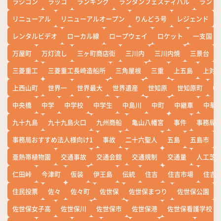
ラジコン
ラッコ
ランキング
ランタンフェスティバル
ランド
リニューアル
リニューアルオープン
りんどう号
レジェンド
レンタルビデオ
ローカル線
ロープウェイ
ロケット
一支国
万屋町
万灯流し
三ヶ町商店街
三川内
三川内焼
三景台
三菱重工
三菱重工長崎造船所
三角屋根
三重
上五島
上対
上西山町
世界一
世界最大
世界遺産
世知原
世知原町
中
中央橋
中学
中学校
中学生
中島川
中町
中継車
中華
九十九島
九十九島火口
九州商船
亀山八幡宮
事件
事務局お
事務局おすすめ法人様向け1
事故
二十六聖人
五島
五島市
亜熱帯植物園
交通事故
交通会館
交通規制
交通量
人工芝
仁田峠
今津町
仮装
伊王島
伝統
住吉
住吉市場
住吉
住民投票
佐々
佐々町
佐世保
佐世保まつり
佐世保公園
佐世保女子高
佐世保川
佐世保市
佐世保港
佐世保看護学校