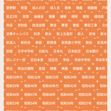
愛野駅
慰霊
成人の日
成人式
戦争
戦艦
戦闘機
戸尾
批正2年
投票
抽選会
捕獲
捕鯨
掃除
掘削
揚陸艇
改装
放射能
放送会館
教会
教室
散髪
敷設工事
文化
文教キャンパス
料亭
断水
新上五島町
新人
新地
新大工
新成人
新校舎
新緑
新興善
新興善小学校
新船
新長崎漁
旅館
日宇中学校
日新丸
日本丸
日本航空
日本銀行
日米
旧レスナー邸
旧日本軍
旧正月
早岐
早岐中学校
早岐茶市
明治
明治の建物
昔話
映像
映画
映画館
春
春木町
昭和30年代
昭和32年
昭和33年
昭和34年
昭和35年
昭和36
昭和39年
昭和40年
昭和40年代
昭和41年
昭和42年
昭和43
昭和46年
昭和47年
昭和48年
昭和49年
昭和50年
昭和50年
昭和53年
昭和54年
昭和55年
昭和56年
昭和57年
昭和58年