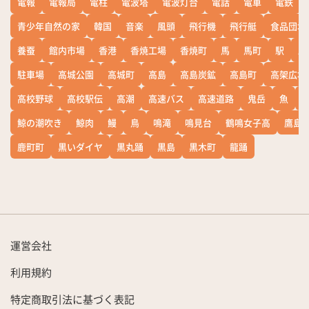
電報
電報局
電柱
電波塔
電波灯台
電話
電車
電鉄
青少年自然の家
韓国
音楽
風頭
飛行機
飛行艇
食品団地
養蚕
館内市場
香港
香焼工場
香焼町
馬
馬町
駅
駅
駐車場
高城公園
高城町
高島
高島炭鉱
高島町
高架広場
高校野球
高校駅伝
高潮
高速バス
高速道路
鬼岳
魚
鯨の潮吹き
鯨肉
鰻
鳥
鳴滝
鳴見台
鶴鳴女子高
鷹島
鹿町町
黒いダイヤ
黒丸踊
黒島
黒木町
龍踊
運営会社
利用規約
特定商取引法に基づく表記