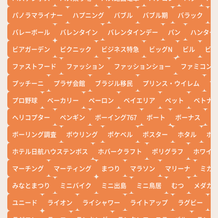
パノラマライナー
ハプニング
バブル
バブル期
バラック
バレーボール
バレンタイン
バレンタインデー
パン
ハンター
ビアガーデン
ピクニック
ビジネス特急
ビッグN
ビル
ビワ
ファストフード
ファッション
ファッションショー
ファミコン
プッチーニ
プラザ会館
ブラジル移民
プリンス・ウイレム
ブ
プロ野球
ベーカリー
ペーロン
ベイエリア
ペット
ベトナ
ヘリコプター
ペンギン
ボーイング767
ボート
ボーナス
ホ
ボーリング調査
ボウリング
ポケベル
ポスター
ホタル
ホ
ホテル日航ハウステンボス
ホバークラフト
ポリグラフ
ホワイ
マーチング
マーティング
まつり
マラソン
マリーナ
ミカ
みなとまつり
ミニバイク
ミニ出島
ミニ鳥居
むつ
メダカ
ユニード
ライオン
ライシャワー
ライトアップ
ラグビー