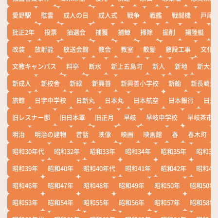
愛野駅
慰霊
成人の日
成人式
戦争
戦艦
戦闘機
戸尾
批正2年
投票
抽選会
捕獲
捕鯨
掃除
掘削
揚陸艇
改装
放射能
放送会館
教会
教室
散髪
敷設工事
文化
文教キャンパス
料亭
断水
新上五島町
新人
新地
新大工
新成人
新校舎
新緑
新興善
新興善小学校
新船
新長崎漁
旅館
日宇中学校
日新丸
日本丸
日本航空
日本銀行
日米
旧レスナー邸
旧日本軍
旧正月
早岐
早岐中学校
早岐茶市
明治
明治の建物
昔話
映像
映画
映画館
春
春木町
昭和30年代
昭和32年
昭和33年
昭和34年
昭和35年
昭和36
昭和39年
昭和40年
昭和40年代
昭和41年
昭和42年
昭和43
昭和46年
昭和47年
昭和48年
昭和49年
昭和50年
昭和50年
昭和53年
昭和54年
昭和55年
昭和56年
昭和57年
昭和58年