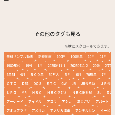
その他のタグも見る
※横にスクロールできます。
無料サンプル動画
新着動画
100円
100周年
10月
11月
1
1980年代
19号
1月
20250411-1
20250411-2
20歳
2学期
4年制
4月
５００年
50万人
５月
6月
70周年
7月
ＣＴＣ
Ｄ51
DC-8
ＥＴＣ
GW
JR
JR長与駅
ＪＲ長崎
ＬＰＧ
MR
ＮＢＣ
ＮＢＣラジオ
ＮＢＣ旧社屋
SL
ＳＳ
アーケード
アイドル
アコウ
アシカ
あじさい
アパート
アミュプラザ
アメリカ
アメリカ海軍
アンデルセン
イービー