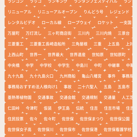
ラジコン
ラッコ
ランキング
ランタンフェスティバル
ランド
リニューアル
リニューアルオープン
りんどう号
レジェンド
レンタルビデオ
ローカル線
ロープウェイ
ロケット
一支国
万屋町
万灯流し
三ヶ町商店街
三川内
三川内焼
三景台
三菱重工
三菱重工長崎造船所
三角屋根
三重
上五島
上対
上西山町
世界一
世界最大
世界遺産
世知原
世知原町
中
中央橋
中学
中学校
中学生
中島川
中町
中継車
中華
九十九島
九十九島火口
九州商船
亀山八幡宮
事件
事務局お
事務局おすすめ法人様向け1
事故
二十六聖人
五島
五島市
亜熱帯植物園
交通事故
交通会館
交通規制
交通量
人工芝
仁田峠
今津町
仮装
伊王島
伝統
住吉
住吉市場
住吉
住民投票
佐々
佐々町
佐世保
佐世保まつり
佐世保公園
佐世保女子高
佐世保川
佐世保市
佐世保港
佐世保看護学校