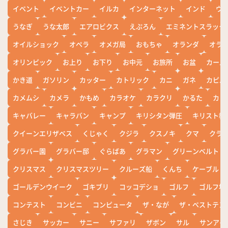
イベント
イベントカー
イルカ
インターネット
インド
ウ
うなぎ
うな太郎
エアロビクス
えぷろん
エミネントスラック
オイルショック
オペラ
オメガ局
おもちゃ
オランダ
オラ
オリンピック
お上り
お下り
お中元
お旅所
お盆
カール
かき道
ガソリン
カッター
カトリック
カニ
ガネ
カピバ
カメムシ
カメラ
かもめ
カラオケ
カラクリ
かるた
カレ
キャバレー
キャラバン
キャンプ
キリシタン弾圧
キリスト教
クイーンエリザベス
くじゃく
クジラ
クスノキ
クマ
クラ
グラバー園
グラバー邸
ぐらばあ
グラマン
グリーンベルト
クリスマス
クリスマスツリー
クルーズ船
くんち
ケーブル
ゴールデンウイーク
ゴキブリ
コッコデショ
ゴルフ
ゴルフ場
コンテスト
コンビニ
コンピュータ
ザ・なが
ザ・ベストテン
さじき
サッカー
サニー
サファリ
ザボン
サル
サンアイ