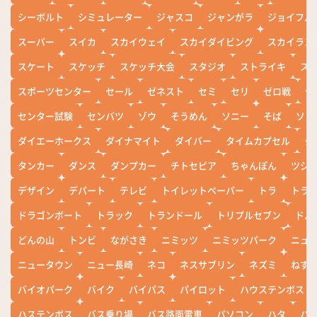
シーボルト
シミュレーター
ジャスコ
ジャンがラ
ジョイフル
スーパー
スイカ
スカイウェイ
スカイダイビング
スカイラン
スケート
スケッチ
スケッチ大会
スタジオ
ストライキ
ス
スポーツセンター
セール
ゼネスト
セミ
セリ
ゼロ戦
ぜ
センター試験
センバツ
ゾウ
そうめん
ソニー
そば
ソフ
ダイエーホークス
ダイナマイト
ダイバー
タイムカプセル
タ
タンカー
ダンス
ダンプカー
チトセピア
ちゃんぽん
ツシ
デザイン
デパート
テレビ
トイレットペーパー
トラ
トラ
ドラゴンボート
トラック
トランドール
トリプルセブン
ドル
どんの山
トンビ
ながさき
ニミッツ
ニミッツパーク
ニュ
ニュータウン
ニュー長崎
ネコ
ネスサブリン
ネズミ
ねず
バイオパーク
バイク
バイパス
パイロット
ハウステンボス
ハステンボス
バス乗り場
バス路面電車
パソコン
ハタ
ハ