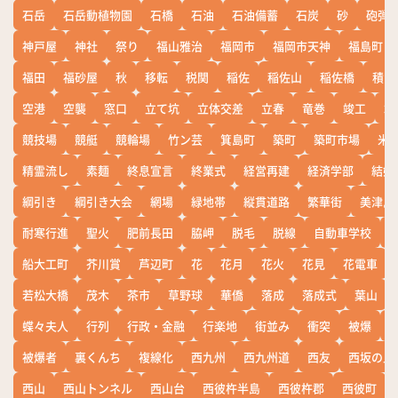
石岳
石岳動植物園
石橋
石油
石油備蓄
石炭
砂
砲弾
神戸屋
神社
祭り
福山雅治
福岡市
福岡市天神
福島町
福田
福砂屋
秋
移転
税関
稲佐
稲佐山
稲佐橋
積雪
空港
空襲
窓口
立て坑
立体交差
立春
竜巻
竣工
端
競技場
競艇
競輪場
竹ン芸
箕島町
築町
築町市場
米
精霊流し
素麺
終息宣言
終業式
経営再建
経済学部
結婚
綱引き
綱引き大会
網場
緑地帯
縦貫道路
繁華街
美津島
耐寒行進
聖火
肥前長田
脇岬
脱毛
脱線
自動車学校
船大工町
芥川賞
芦辺町
花
花月
花火
花見
花電車
若松大橋
茂木
茶市
草野球
華僑
落成
落成式
葉山
蝶々夫人
行列
行政・金融
行楽地
街並み
衝突
被爆
被爆者
裏くんち
複線化
西九州
西九州道
西友
西坂の丘
西山
西山トンネル
西山台
西彼杵半島
西彼杵郡
西彼町