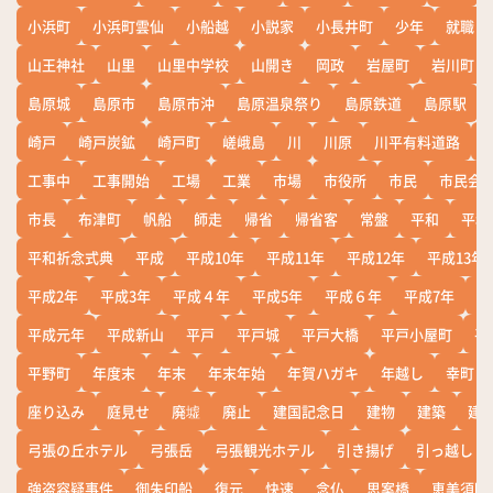
小浜町
小浜町雲仙
小船越
小説家
小長井町
少年
就職
山王神社
山里
山里中学校
山開き
岡政
岩屋町
岩川町
島原城
島原市
島原市沖
島原温泉祭り
島原鉄道
島原駅
崎戸
崎戸炭鉱
崎戸町
嵯峨島
川
川原
川平有料道路
工事中
工事開始
工場
工業
市場
市役所
市民
市民会
市長
布津町
帆船
師走
帰省
帰省客
常盤
平和
平和
平和祈念式典
平成
平成10年
平成11年
平成12年
平成13年
平成2年
平成3年
平成４年
平成5年
平成６年
平成7年
平
平成元年
平成新山
平戸
平戸城
平戸大橋
平戸小屋町
平
平野町
年度末
年末
年末年始
年賀ハガキ
年越し
幸町
座り込み
庭見せ
廃墟
廃止
建国記念日
建物
建築
建
弓張の丘ホテル
弓張岳
弓張観光ホテル
引き揚げ
引っ越し
強盗容疑事件
御朱印船
復元
快速
念仏
思案橋
恵美須町