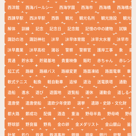
西洋館
西海パールシー
西海学園
西海市
西海橋
西海橋水
西諌早駅
西諫早駅
西鉄
観光
観光名所
観光施設
観光船
解体
訓練
記念
記念日
記念館
記憶の中の建物
試験
諏訪の池
諏訪神社
諫早
諫早体育館
諫早大水害
諫早市
諫早農業
諫早高校
諸谷
警察
警察官
護岸工事
象
豪
貫通
貯水率
貯蔵基地
貴重映像
賑町
赤ちゃん
赤レンガ
起工式
路線
路線バス
路線変更
路面凍結
路面電車
車
軟式テニス
転換
軽自動車
追悼
退治
送電鉄塔
通勤
造船
進水
遊び
遊園地
遊覧船
運休
運動会
道しるべ
遣唐使
遣唐使船
遣欧少年使節
選挙
遺跡・史跡・文化財
都大路
鄭成功
配備
酒造
重油
野母半島
野母崎
野母
野球部
野良猫
野鳥
金の卵
金メダリスト
金山銀山
釜山
針尾
釣り
鉄道
鉄道事故
銀嶺
銀座
銀行
銃撃
銅座