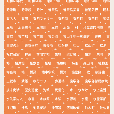
昭和60年代
昭和61年
昭和62年
昭和63年
昭和64年
昭和の
時津町
時津超
時計
普賢岳
普賢岳災害
普通銀行
晴れ
有名人
有明
有明フェリー
有明海
有明町
有田町
望遠鏡
本島
本島市長
本明川
本町
本踊
村
杠葉病院別館
来
東京
東京都
東京駅
東公園
東山手甲十三番館
東彼
東彼
東望の浜
東野岳町
東長崎
松が枝
松山
松山町
松浦
松竹会館
林道
林間学校
果物
架け替え
柚木
栄町
栄
桜
桜馬場
桟敷券
桟橋
桶屋町
梅雨
森山町
植物園
樺島町
橋
橋梁
橘中学校
橘湾
機動隊
歌
歌謡曲
歓
正覚寺
武雄
歩行ラリー
歩道橋
歯学部
歯学部付属病院
歳末商戦
歴史遺産
殉教
民営化
水
水かけ
水上空港
水先案内人
水害
水族館
水泳
水源地
水産
水産学部
江迎町
池島
池島炭鉱
沖田踊
河川改修
油木町
波佐見