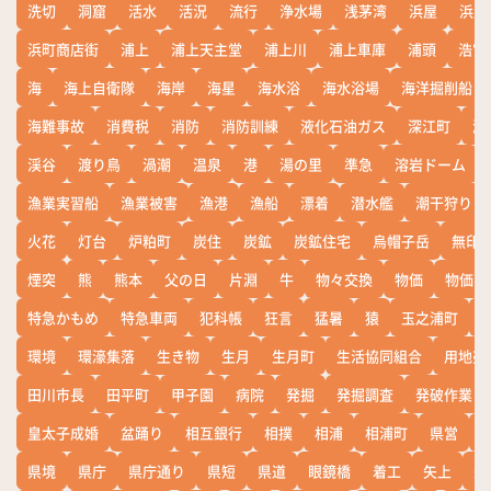
洗切
洞窟
活水
活況
流行
浄水場
浅茅湾
浜屋
浜屋
浜町商店街
浦上
浦上天主堂
浦上川
浦上車庫
浦頭
浩宮
海
海上自衛隊
海岸
海星
海水浴
海水浴場
海洋掘削船
海難事故
消費税
消防
消防訓練
液化石油ガス
深江町
淵
渓谷
渡り鳥
渦潮
温泉
港
湯の里
準急
溶岩ドーム
漁業実習船
漁業被害
漁港
漁船
漂着
潜水艦
潮干狩り
火花
灯台
炉粕町
炭住
炭鉱
炭鉱住宅
烏帽子岳
無印
煙突
熊
熊本
父の日
片淵
牛
物々交換
物価
物価高
特急かもめ
特急車両
犯科帳
狂言
猛暑
猿
玉之浦町
環境
環濠集落
生き物
生月
生月町
生活協同組合
用地売
田川市長
田平町
甲子園
病院
発掘
発掘調査
発破作業
皇太子成婚
盆踊り
相互銀行
相撲
相浦
相浦町
県営
県境
県庁
県庁通り
県短
県道
眼鏡橋
着工
矢上
矢