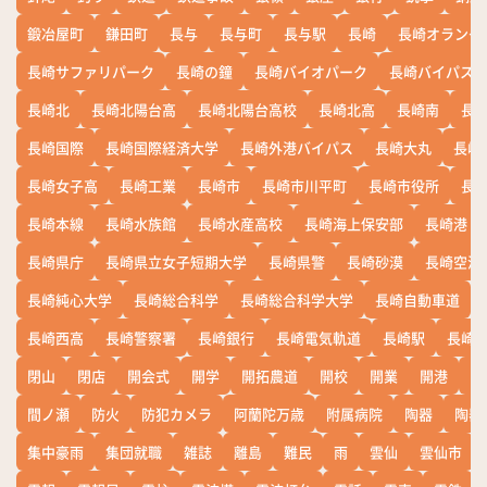
鍛冶屋町
鎌田町
長与
長与町
長与駅
長崎
長崎オランダ
長崎サファリパーク
長崎の鐘
長崎バイオパーク
長崎バイパス
長崎北
長崎北陽台高
長崎北陽台高校
長崎北高
長崎南
長
長崎国際
長崎国際経済大学
長崎外港バイパス
長崎大丸
長崎
長崎女子高
長崎工業
長崎市
長崎市川平町
長崎市役所
長
長崎本線
長崎水族館
長崎水産高校
長崎海上保安部
長崎港
長崎県庁
長崎県立女子短期大学
長崎県警
長崎砂漠
長崎空港
長崎純心大学
長崎総合科学
長崎総合科学大学
長崎自動車道
長崎西高
長崎警察署
長崎銀行
長崎電気軌道
長崎駅
長崎
閉山
閉店
開会式
開学
開拓農道
開校
開業
開港
開
間ノ瀬
防火
防犯カメラ
阿蘭陀万歳
附属病院
陶器
陶器
集中豪雨
集団就職
雑誌
離島
難民
雨
雲仙
雲仙市