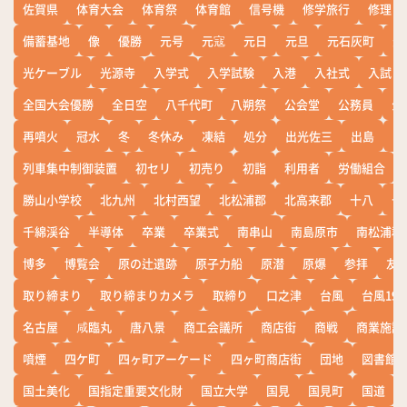
佐賀県
体育大会
体育祭
体育館
信号機
修学旅行
修理
備蓄基地
像
優勝
元号
元寇
元日
元旦
元石灰町
元
光ケーブル
光源寺
入学式
入学試験
入港
入社式
入試
全国大会優勝
全日空
八千代町
八朔祭
公会堂
公務員
公
再噴火
冠水
冬
冬休み
凍結
処分
出光佐三
出島
出
列車集中制御装置
初セリ
初売り
初詣
利用者
労働組合
勝山小学校
北九州
北村西望
北松浦郡
北高来郡
十八
十
千綿渓谷
半導体
卒業
卒業式
南串山
南島原市
南松浦郡
博多
博覧会
原の辻遺跡
原子力船
原潜
原爆
参拝
友
取り締まり
取り締まりカメラ
取締り
口之津
台風
台風19
名古屋
咸臨丸
唐八景
商工会議所
商店街
商戦
商業施設
噴煙
四ケ町
四ヶ町アーケード
四ヶ町商店街
団地
図書館
国土美化
国指定重要文化財
国立大学
国見
国見町
国道