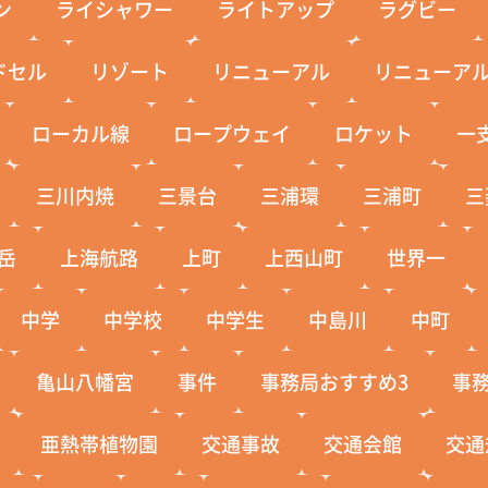
ン
ライシャワー
ライトアップ
ラグビー
ドセル
リゾート
リニューアル
リニューア
ローカル線
ロープウェイ
ロケット
一
三川内焼
三景台
三浦環
三浦町
三
岳
上海航路
上町
上西山町
世界一
中学
中学校
中学生
中島川
中町
亀山八幡宮
事件
事務局おすすめ3
事
亜熱帯植物園
交通事故
交通会館
交通