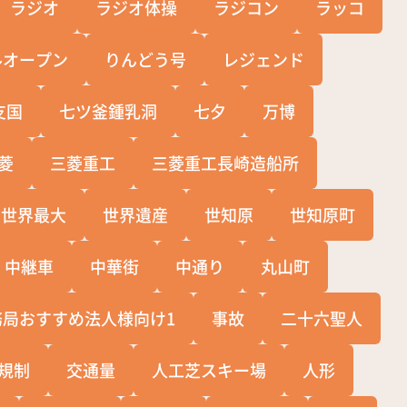
ラジオ
ラジオ体操
ラジコン
ラッコ
ルオープン
りんどう号
レジェンド
支国
七ツ釜鍾乳洞
七夕
万博
菱
三菱重工
三菱重工長崎造船所
世界最大
世界遺産
世知原
世知原町
中継車
中華街
中通り
丸山町
務局おすすめ法人様向け1
事故
二十六聖人
規制
交通量
人工芝スキー場
人形