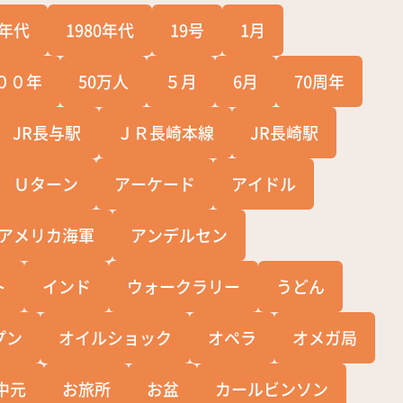
0年代
1980年代
19号
1月
００年
50万人
５月
6月
70周年
JR長与駅
ＪＲ長崎本線
JR長崎駅
Ｕターン
アーケード
アイドル
アメリカ海軍
アンデルセン
ト
インド
ウォークラリー
うどん
プン
オイルショック
オペラ
オメガ局
中元
お旅所
お盆
カールビンソン