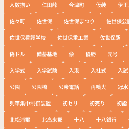
人数揃い
仁田峠
今津町
仮装
伊王
佐々町
佐世保
佐世保まつり
佐世保公
佐世保看護学校
佐世保重工業
佐世保駅
偽ドル
備蓄基地
像
優勝
元号
入学式
入学試験
入港
入社式
入試
公園
公園橋
公衆電話
再噴火
冠水
列車集中制御装置
初セリ
初売り
初詣
北松浦郡
北高来郡
十八
十八銀行