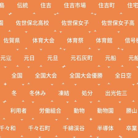
島
伝統
住吉
住吉市場
住吉町
住
園
佐世保北高校
佐世保女子
佐世保女子高
佐賀県
体育大会
体育祭
体育館
信号
元寇
元日
元旦
元石灰町
元船
元
全国
全国大会
全国大会優勝
全日空
冬
冬休み
凍結
処分
出光佐三
利用者
労働組合
動物
動物園
勝山
千々和
千々石町
千綿渓谷
半導体
卒業