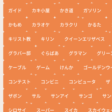
ガイド
カキ小屋
かき道
ガソリン
かもめ
カラオケ
カラクリ
かるた
キリスト教
キリン
クイーンエリザベス
グラバー邸
ぐらばあ
グラマン
グリー
ケーブル
ゲーム
けんか
ゴールデンウ
コンテスト
コンビニ
コンピュータ
ザ
ザボン
サル
サンアイ
サンゴ
サン
シロサイ
スーパー
スイカ
スカイウェ