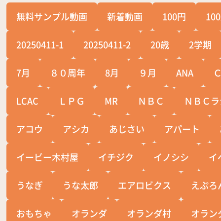
無料サンプル動画
新着動画
100円
10
20250411-1
20250411-2
20歳
2学期
7月
８０周年
8月
９月
ANA
LCAC
ＬＰＧ
MR
ＮＢＣ
ＮＢＣラ
アコウ
アシカ
あじさい
アパート
イービー木村屋
イチジク
イノシシ
イ
うなぎ
うな太郎
エアロビクス
えぷろ
おもちゃ
オランダ
オランダ村
オラン