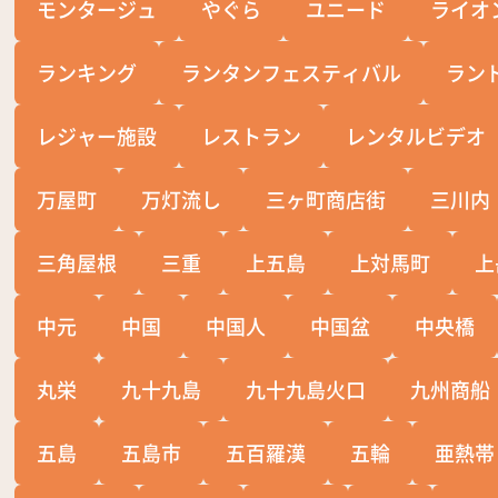
モンタージュ
やぐら
ユニード
ライオ
ランキング
ランタンフェスティバル
ラン
レジャー施設
レストラン
レンタルビデオ
万屋町
万灯流し
三ヶ町商店街
三川内
三角屋根
三重
上五島
上対馬町
上
中元
中国
中国人
中国盆
中央橋
丸栄
九十九島
九十九島火口
九州商船
五島
五島市
五百羅漢
五輪
亜熱帯