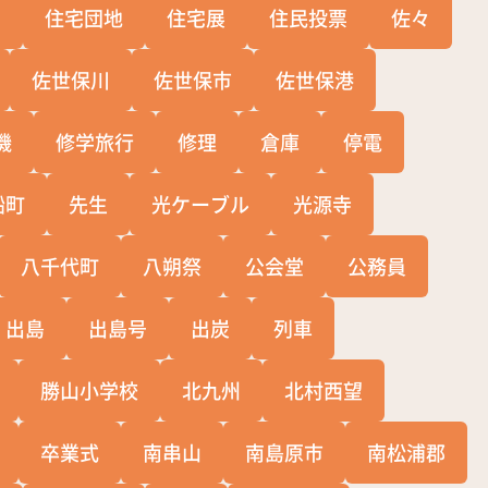
宅
住宅団地
住宅展
住民投票
佐々
佐世保川
佐世保市
佐世保港
機
修学旅行
修理
倉庫
停電
船町
先生
光ケーブル
光源寺
八千代町
八朔祭
公会堂
公務員
出島
出島号
出炭
列車
勝山小学校
北九州
北村西望
卒業式
南串山
南島原市
南松浦郡