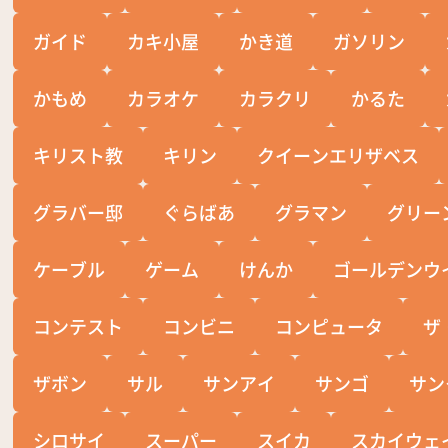
ガイド
カキ小屋
かき道
ガソリン
かもめ
カラオケ
カラクリ
かるた
キリスト教
キリン
クイーンエリザベス
グラバー邸
ぐらばあ
グラマン
グリー
ケーブル
ゲーム
けんか
ゴールデンウ
コンテスト
コンビニ
コンピュータ
ザ
ザボン
サル
サンアイ
サンゴ
サン
シロサイ
スーパー
スイカ
スカイウェ