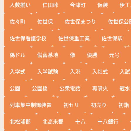
人数揃い
仁田峠
今津町
仮装
伊王
佐々町
佐世保
佐世保まつり
佐世保公
佐世保看護学校
佐世保重工業
佐世保駅
偽ドル
備蓄基地
像
優勝
元号
入学式
入学試験
入港
入社式
入試
公園
公園橋
公衆電話
再噴火
冠水
列車集中制御装置
初セリ
初売り
初詣
北松浦郡
北高来郡
十八
十八銀行