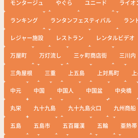
モンタージュ
やぐら
ユニード
ライオ
ランキング
ランタンフェスティバル
ラン
レジャー施設
レストラン
レンタルビデオ
万屋町
万灯流し
三ヶ町商店街
三川内
三角屋根
三重
上五島
上対馬町
上
中元
中国
中国人
中国盆
中央橋
丸栄
九十九島
九十九島火口
九州商船
五島
五島市
五百羅漢
五輪
亜熱帯