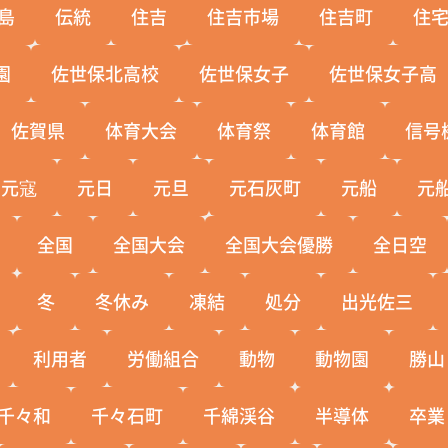
島
伝統
住吉
住吉市場
住吉町
住
園
佐世保北高校
佐世保女子
佐世保女子高
佐賀県
体育大会
体育祭
体育館
信号
元寇
元日
元旦
元石灰町
元船
元
全国
全国大会
全国大会優勝
全日空
冬
冬休み
凍結
処分
出光佐三
利用者
労働組合
動物
動物園
勝山
千々和
千々石町
千綿渓谷
半導体
卒業