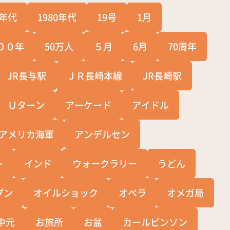
0年代
1980年代
19号
1月
００年
50万人
５月
6月
70周年
JR長与駅
ＪＲ長崎本線
JR長崎駅
Ｕターン
アーケード
アイドル
アメリカ海軍
アンデルセン
ト
インド
ウォークラリー
うどん
プン
オイルショック
オペラ
オメガ局
中元
お旅所
お盆
カールビンソン