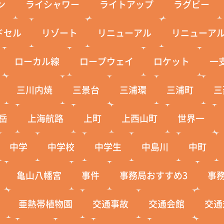
ン
ライシャワー
ライトアップ
ラグビー
ドセル
リゾート
リニューアル
リニューア
ローカル線
ロープウェイ
ロケット
一
三川内焼
三景台
三浦環
三浦町
三
岳
上海航路
上町
上西山町
世界一
中学
中学校
中学生
中島川
中町
亀山八幡宮
事件
事務局おすすめ3
事
亜熱帯植物園
交通事故
交通会館
交通