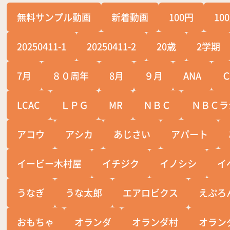
無料サンプル動画
新着動画
100円
10
20250411-1
20250411-2
20歳
2学期
7月
８０周年
8月
９月
ANA
LCAC
ＬＰＧ
MR
ＮＢＣ
ＮＢＣラ
アコウ
アシカ
あじさい
アパート
イービー木村屋
イチジク
イノシシ
イ
うなぎ
うな太郎
エアロビクス
えぷろ
おもちゃ
オランダ
オランダ村
オラン