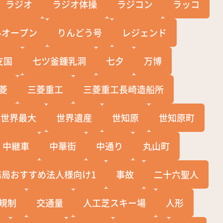
ラジオ
ラジオ体操
ラジコン
ラッコ
ルオープン
りんどう号
レジェンド
支国
七ツ釜鍾乳洞
七夕
万博
菱
三菱重工
三菱重工長崎造船所
世界最大
世界遺産
世知原
世知原町
中継車
中華街
中通り
丸山町
務局おすすめ法人様向け1
事故
二十六聖人
規制
交通量
人工芝スキー場
人形