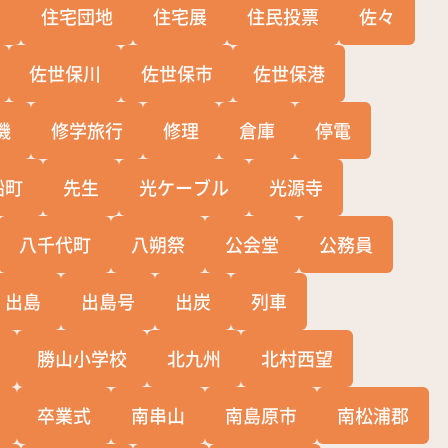
宅
住宅団地
住宅展
住民投票
佐々
佐世保川
佐世保市
佐世保港
機
修学旅行
修理
倉庫
停電
船町
先生
光ケーブル
光源寺
八千代町
八朔祭
公会堂
公務員
出島
出島号
出炭
列車
勝山小学校
北九州
北村西望
卒業式
南串山
南島原市
南松浦郡