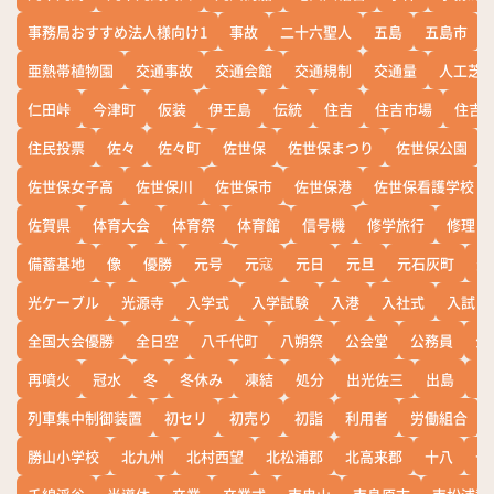
事務局おすすめ法人様向け1
事故
二十六聖人
五島
五島市
亜熱帯植物園
交通事故
交通会館
交通規制
交通量
人工芝
仁田峠
今津町
仮装
伊王島
伝統
住吉
住吉市場
住吉
住民投票
佐々
佐々町
佐世保
佐世保まつり
佐世保公園
佐世保女子高
佐世保川
佐世保市
佐世保港
佐世保看護学校
佐賀県
体育大会
体育祭
体育館
信号機
修学旅行
修理
備蓄基地
像
優勝
元号
元寇
元日
元旦
元石灰町
元
光ケーブル
光源寺
入学式
入学試験
入港
入社式
入試
全国大会優勝
全日空
八千代町
八朔祭
公会堂
公務員
公
再噴火
冠水
冬
冬休み
凍結
処分
出光佐三
出島
出
列車集中制御装置
初セリ
初売り
初詣
利用者
労働組合
勝山小学校
北九州
北村西望
北松浦郡
北高来郡
十八
十