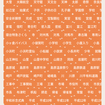
大雪
大韓航空
天守閣
天文台
天神
太郎
奇祭
奈良尾
如己堂
始業式
子供
子供の日
孔子廟
学園祭
学校
学
安全祈願祭
完成
宝町
宝製鋼社
実習
客船
宮摺
害虫
家電
宿町
寄合町
密入国
密航
富川
富江
富江町
寒
寝台特急さくら
寺
対州馬
対馬
対馬市
寿古踊
専用レー
小ヶ倉バイパス
小値賀町
小学校
小学生
小屋入り
小島
小浜町
小浜町雲仙
小船越
小説家
小長井町
少年
就職
山王神社
山里
山里中学校
山開き
岡政
岩屋町
岩川町
島原城
島原市
島原市沖
島原温泉祭り
島原鉄道
島原駅
崎戸
崎戸炭鉱
崎戸町
嵯峨島
川
川原
川平有料道路
工事中
工事開始
工場
工業
市場
市役所
市民
市民会
市長
布津町
帆船
師走
帰省
帰省客
常盤
平和
平和
平和祈念式典
平成
平成10年
平成11年
平成12年
平成13年