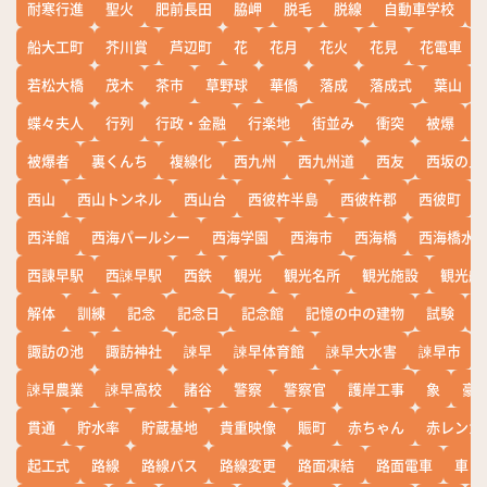
耐寒行進
聖火
肥前長田
脇岬
脱毛
脱線
自動車学校
船大工町
芥川賞
芦辺町
花
花月
花火
花見
花電車
若松大橋
茂木
茶市
草野球
華僑
落成
落成式
葉山
蝶々夫人
行列
行政・金融
行楽地
街並み
衝突
被爆
被爆者
裏くんち
複線化
西九州
西九州道
西友
西坂の丘
西山
西山トンネル
西山台
西彼杵半島
西彼杵郡
西彼町
西洋館
西海パールシー
西海学園
西海市
西海橋
西海橋水
西諌早駅
西諫早駅
西鉄
観光
観光名所
観光施設
観光船
解体
訓練
記念
記念日
記念館
記憶の中の建物
試験
諏訪の池
諏訪神社
諫早
諫早体育館
諫早大水害
諫早市
諫早農業
諫早高校
諸谷
警察
警察官
護岸工事
象
豪
貫通
貯水率
貯蔵基地
貴重映像
賑町
赤ちゃん
赤レンガ
起工式
路線
路線バス
路線変更
路面凍結
路面電車
車