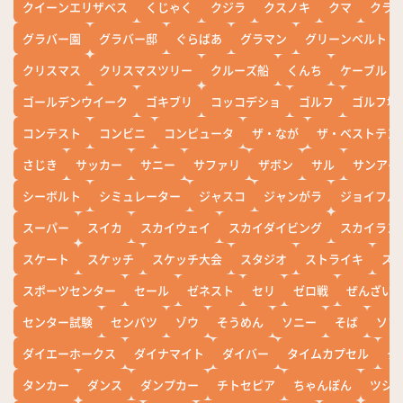
クイーンエリザベス
くじゃく
クジラ
クスノキ
クマ
クラ
グラバー園
グラバー邸
ぐらばあ
グラマン
グリーンベルト
クリスマス
クリスマスツリー
クルーズ船
くんち
ケーブル
ゴールデンウイーク
ゴキブリ
コッコデショ
ゴルフ
ゴルフ場
コンテスト
コンビニ
コンピュータ
ザ・なが
ザ・ベストテン
さじき
サッカー
サニー
サファリ
ザボン
サル
サンアイ
シーボルト
シミュレーター
ジャスコ
ジャンがラ
ジョイフル
スーパー
スイカ
スカイウェイ
スカイダイビング
スカイラン
スケート
スケッチ
スケッチ大会
スタジオ
ストライキ
ス
スポーツセンター
セール
ゼネスト
セリ
ゼロ戦
ぜんざい
センター試験
センバツ
ゾウ
そうめん
ソニー
そば
ソフ
ダイエーホークス
ダイナマイト
ダイバー
タイムカプセル
タ
タンカー
ダンス
ダンプカー
チトセピア
ちゃんぽん
ツシ