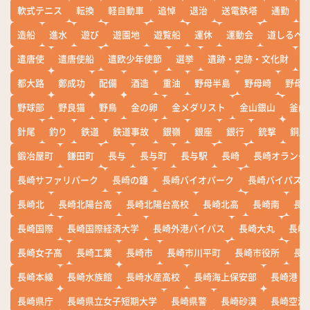
軟式テニス
転換
軽自動車
追悼
退治
送電鉄塔
通勤
造船
進水
遊び
遊園地
遊覧船
運休
運動会
道しるべ
遣唐使
遣唐使船
遣欧少年使節
選挙
遺跡・史跡・文化財
都大路
鄭成功
配備
酒造
重油
野母半島
野母崎
野母
野球部
野良猫
野鳥
金の卵
金メダリスト
金山銀山
釜山
針尾
釣り
鉄道
鉄道事故
銀嶺
銀座
銀行
銃撃
銅座
鍛冶屋町
鎌田町
長与
長与町
長与駅
長崎
長崎オランダ
長崎サファリパーク
長崎の鐘
長崎バイオパーク
長崎バイパス
長崎北
長崎北陽台高
長崎北陽台高校
長崎北高
長崎南
長
長崎国際
長崎国際経済大学
長崎外港バイパス
長崎大丸
長崎
長崎女子高
長崎工業
長崎市
長崎市川平町
長崎市役所
長
長崎本線
長崎水族館
長崎水産高校
長崎海上保安部
長崎港
長崎県庁
長崎県立女子短期大学
長崎県警
長崎砂漠
長崎空港