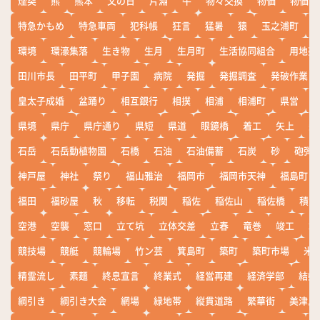
煙突
熊
熊本
父の日
片淵
牛
物々交換
物価
物価高
特急かもめ
特急車両
犯科帳
狂言
猛暑
猿
玉之浦町
環境
環濠集落
生き物
生月
生月町
生活協同組合
用地売
田川市長
田平町
甲子園
病院
発掘
発掘調査
発破作業
皇太子成婚
盆踊り
相互銀行
相撲
相浦
相浦町
県営
県境
県庁
県庁通り
県短
県道
眼鏡橋
着工
矢上
矢
石岳
石岳動植物園
石橋
石油
石油備蓄
石炭
砂
砲弾
神戸屋
神社
祭り
福山雅治
福岡市
福岡市天神
福島町
福田
福砂屋
秋
移転
税関
稲佐
稲佐山
稲佐橋
積雪
空港
空襲
窓口
立て坑
立体交差
立春
竜巻
竣工
端
競技場
競艇
競輪場
竹ン芸
箕島町
築町
築町市場
米
精霊流し
素麺
終息宣言
終業式
経営再建
経済学部
結婚
綱引き
綱引き大会
網場
緑地帯
縦貫道路
繁華街
美津島