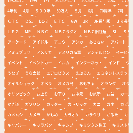
1980年代
19号
1月
20250411-1
20250411-2
20歳
2学期
4年制
4月
５００年
50万人
５月
6月
70周年
7月
ＣＴＣ
Ｄ51
DC-8
ＥＴＣ
GW
JR
JR長与駅
ＪＲ長崎
ＬＰＧ
MR
ＮＢＣ
ＮＢＣラジオ
ＮＢＣ旧社屋
SL
ＳＳ
アーケード
アイドル
アコウ
アシカ
あじさい
アパート
アミュプラザ
アメリカ
アメリカ海軍
アンデルセン
イービー
イベント
イベントカー
イルカ
インターネット
インド
ウ
うなぎ
うな太郎
エアロビクス
えぷろん
エミネントスラック
オイルショック
オペラ
オメガ局
おもちゃ
オランダ
オラ
オリンピック
お上り
お下り
お中元
お旅所
お盆
カール
かき道
ガソリン
カッター
カトリック
カニ
ガネ
カピバ
カメムシ
カメラ
かもめ
カラオケ
カラクリ
かるた
カレ
キャバレー
キャラバン
キャンプ
キリシタン弾圧
キリスト教