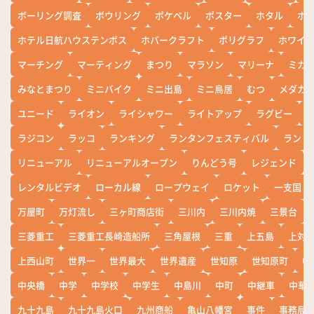
ボーリング調査
ボウリング
ポケベル
ポスター
ホタル
ホ
ホテル日航ハウステンボス
ホバークラフト
ポリグラフ
ホワイ
マーチング
マーティング
まつり
マラソン
マリーナ
ミカ
みなとまつり
ミニバイク
ミニ出島
ミニ鳥居
むつ
メダカ
ユニード
ライオン
ライシャワー
ライトアップ
ラグビー
ラジコン
ラッコ
ランキング
ランタンフェスティバル
ランド
リニューアル
リニューアルオープン
りんどう号
レジェンド
レンタルビデオ
ローカル線
ロープウェイ
ロケット
一支国
万屋町
万灯流し
三ヶ町商店街
三川内
三川内焼
三景台
三菱重工
三菱重工長崎造船所
三角屋根
三重
上五島
上対
上西山町
世界一
世界最大
世界遺産
世知原
世知原町
中
中央橋
中学
中学校
中学生
中島川
中町
中継車
中華
九十九島
九十九島火口
九州商船
亀山八幡宮
事件
事務局お