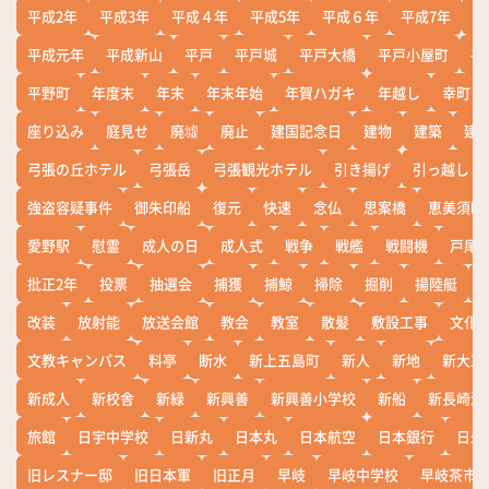
平成2年
平成3年
平成４年
平成5年
平成６年
平成7年
平
平成元年
平成新山
平戸
平戸城
平戸大橋
平戸小屋町
平
平野町
年度末
年末
年末年始
年賀ハガキ
年越し
幸町
座り込み
庭見せ
廃墟
廃止
建国記念日
建物
建築
建
弓張の丘ホテル
弓張岳
弓張観光ホテル
引き揚げ
引っ越し
強盗容疑事件
御朱印船
復元
快速
念仏
思案橋
恵美須町
愛野駅
慰霊
成人の日
成人式
戦争
戦艦
戦闘機
戸尾
批正2年
投票
抽選会
捕獲
捕鯨
掃除
掘削
揚陸艇
改装
放射能
放送会館
教会
教室
散髪
敷設工事
文化
文教キャンパス
料亭
断水
新上五島町
新人
新地
新大工
新成人
新校舎
新緑
新興善
新興善小学校
新船
新長崎漁
旅館
日宇中学校
日新丸
日本丸
日本航空
日本銀行
日米
旧レスナー邸
旧日本軍
旧正月
早岐
早岐中学校
早岐茶市