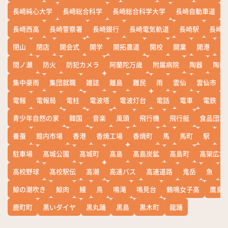
長崎純心大学
長崎総合科学
長崎総合科学大学
長崎自動車道
長崎西高
長崎警察署
長崎銀行
長崎電気軌道
長崎駅
長崎
閉山
閉店
開会式
開学
開拓農道
開校
開業
開港
開
間ノ瀬
防火
防犯カメラ
阿蘭陀万歳
附属病院
陶器
陶器
集中豪雨
集団就職
雑誌
離島
難民
雨
雲仙
雲仙市
電報
電報局
電柱
電波塔
電波灯台
電話
電車
電鉄
青少年自然の家
韓国
音楽
風頭
飛行機
飛行艇
食品団地
養蚕
館内市場
香港
香焼工場
香焼町
馬
馬町
駅
駅
駐車場
高城公園
高城町
高島
高島炭鉱
高島町
高架広場
高校野球
高校駅伝
高潮
高速バス
高速道路
鬼岳
魚
鯨の潮吹き
鯨肉
鰻
鳥
鳴滝
鳴見台
鶴鳴女子高
鷹島
鹿町町
黒いダイヤ
黒丸踊
黒島
黒木町
龍踊