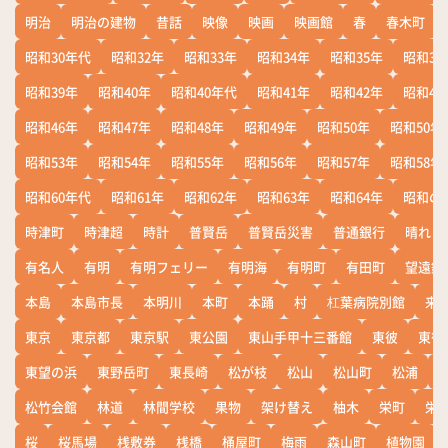
明治
明治の建物
昔話
映像
映画
映画館
春
春木町
昭和30年代
昭和32年
昭和33年
昭和34年
昭和35年
昭和36
昭和39年
昭和40年
昭和40年代
昭和41年
昭和42年
昭和43
昭和46年
昭和47年
昭和48年
昭和49年
昭和50年
昭和50年
昭和53年
昭和54年
昭和55年
昭和56年
昭和57年
昭和58年
昭和60年代
昭和61年
昭和62年
昭和63年
昭和64年
昭和の
時津町
時津超
時計
普賢岳
普賢岳災害
普通銀行
晴れ
有名人
有明
有明フェリー
有明海
有明町
有田町
望遠鏡
本島
本島市長
本明川
本町
本踊
村
杠葉病院別館
来
東京
東京都
東京駅
東公園
東山手甲十三番館
東彼
東彼
東望の浜
東野岳町
東長崎
松が枝
松山
松山町
松浦
松竹会館
林道
林間学校
果物
架け替え
柚木
栄町
栄
桜
桜馬場
桟敷券
桟橋
桶屋町
梅雨
森山町
植物園