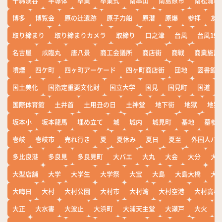
千綿渓谷
半導体
卒業
卒業式
南串山
南島原市
南松浦郡
博多
博覧会
原の辻遺跡
原子力船
原潜
原爆
参拝
友
取り締まり
取り締まりカメラ
取締り
口之津
台風
台風19
名古屋
咸臨丸
唐八景
商工会議所
商店街
商戦
商業施設
噴煙
四ケ町
四ヶ町アーケード
四ヶ町商店街
団地
図書館
国土美化
国指定重要文化財
国立大学
国見
国見町
国道
国際体育館
土井首
土用丑の日
土神堂
地下街
地獄
地獄
坂本小
坂本龍馬
埋め立て
城
城内
城見町
基地
墓参
壱岐
壱岐市
売れ行き
夏
夏休み
夏日
夏至
外国人バ
多比良港
多良見
多良見町
大バエ
大丸
大会
大分
大
大型店舗
大学
大学生
大学祭
大宝
大島
大島大橋
大
大晦日
大村
大村公園
大村市
大村湾
大村空港
大村高校
大正
大水害
大波止
大浜町
大浦天主堂
大瀬戸
大火