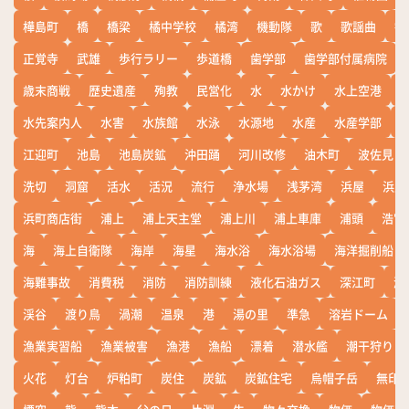
樺島町
橋
橋梁
橘中学校
橘湾
機動隊
歌
歌謡曲
歓
正覚寺
武雄
歩行ラリー
歩道橋
歯学部
歯学部付属病院
歳末商戦
歴史遺産
殉教
民営化
水
水かけ
水上空港
水先案内人
水害
水族館
水泳
水源地
水産
水産学部
江迎町
池島
池島炭鉱
沖田踊
河川改修
油木町
波佐見
洗切
洞窟
活水
活況
流行
浄水場
浅茅湾
浜屋
浜屋
浜町商店街
浦上
浦上天主堂
浦上川
浦上車庫
浦頭
浩宮
海
海上自衛隊
海岸
海星
海水浴
海水浴場
海洋掘削船
海難事故
消費税
消防
消防訓練
液化石油ガス
深江町
淵
渓谷
渡り鳥
渦潮
温泉
港
湯の里
準急
溶岩ドーム
漁業実習船
漁業被害
漁港
漁船
漂着
潜水艦
潮干狩り
火花
灯台
炉粕町
炭住
炭鉱
炭鉱住宅
烏帽子岳
無印