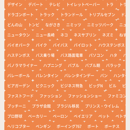
デザイン
デパート
テレビ
トイレットペーパー
トラ
トラ
ドラゴンボート
トラック
トランドール
トリプルセブン
ドル
どんの山
トンビ
ながさき
ニミッツ
ニミッツパーク
ニュ
ニュータウン
ニュー長崎
ネコ
ネスサブリン
ネズミ
ねず
バイオパーク
バイク
バイパス
パイロット
ハウステンボス
ハステンボス
バス乗り場
バス路面電車
パソコン
ハタ
ハ
パノラマライナー
ハプニング
バブル
バブル期
バラック
バレーボール
バレンタイン
バレンタインデー
パン
ハンター
ビアガーデン
ピクニック
ビジネス特急
ビッグN
ビル
ビワ
ファストフード
ファッション
ファッションショー
ファミコン
プッチーニ
プラザ会館
ブラジル移民
プリンス・ウイレム
ブ
プロ野球
ベーカリー
ペーロン
ベイエリア
ペット
ベトナ
ヘリコプター
ペンギン
ボーイング767
ボート
ボーナス
ホ