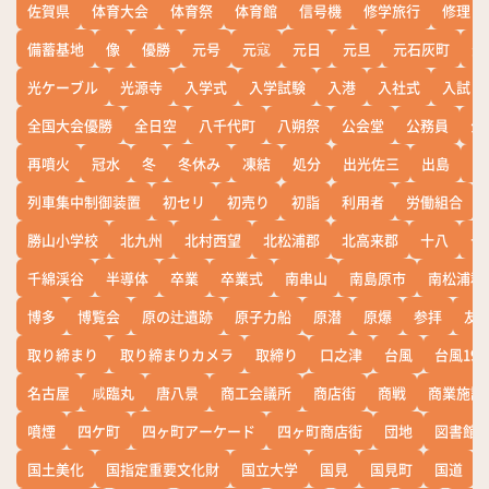
佐賀県
体育大会
体育祭
体育館
信号機
修学旅行
修理
備蓄基地
像
優勝
元号
元寇
元日
元旦
元石灰町
元
光ケーブル
光源寺
入学式
入学試験
入港
入社式
入試
全国大会優勝
全日空
八千代町
八朔祭
公会堂
公務員
公
再噴火
冠水
冬
冬休み
凍結
処分
出光佐三
出島
出
列車集中制御装置
初セリ
初売り
初詣
利用者
労働組合
勝山小学校
北九州
北村西望
北松浦郡
北高来郡
十八
十
千綿渓谷
半導体
卒業
卒業式
南串山
南島原市
南松浦郡
博多
博覧会
原の辻遺跡
原子力船
原潜
原爆
参拝
友
取り締まり
取り締まりカメラ
取締り
口之津
台風
台風19
名古屋
咸臨丸
唐八景
商工会議所
商店街
商戦
商業施設
噴煙
四ケ町
四ヶ町アーケード
四ヶ町商店街
団地
図書館
国土美化
国指定重要文化財
国立大学
国見
国見町
国道