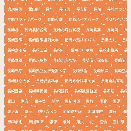
鍛冶屋町
鎌田町
長与
長与町
長与駅
長崎
長崎オランダ
長崎サファリパーク
長崎の鐘
長崎バイオパーク
長崎バイパス
長崎北
長崎北陽台高
長崎北陽台高校
長崎北高
長崎南
長
長崎国際
長崎国際経済大学
長崎外港バイパス
長崎大丸
長崎
長崎女子高
長崎工業
長崎市
長崎市川平町
長崎市役所
長
長崎本線
長崎水族館
長崎水産高校
長崎海上保安部
長崎港
長崎県庁
長崎県立女子短期大学
長崎県警
長崎砂漠
長崎空港
長崎純心大学
長崎総合科学
長崎総合科学大学
長崎自動車道
長崎西高
長崎警察署
長崎銀行
長崎電気軌道
長崎駅
長崎
閉山
閉店
開会式
開学
開拓農道
開校
開業
開港
開
間ノ瀬
防火
防犯カメラ
阿蘭陀万歳
附属病院
陶器
陶器
集中豪雨
集団就職
雑誌
離島
難民
雨
雲仙
雲仙市