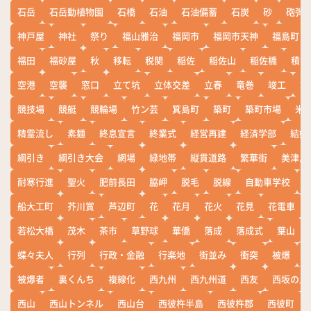
石岳
石岳動植物園
石橋
石油
石油備蓄
石炭
砂
砲弾
神戸屋
神社
祭り
福山雅治
福岡市
福岡市天神
福島町
福田
福砂屋
秋
移転
税関
稲佐
稲佐山
稲佐橋
積雪
空港
空襲
窓口
立て坑
立体交差
立春
竜巻
竣工
端
競技場
競艇
競輪場
竹ン芸
箕島町
築町
築町市場
米
精霊流し
素麺
終息宣言
終業式
経営再建
経済学部
結婚
綱引き
綱引き大会
網場
緑地帯
縦貫道路
繁華街
美津島
耐寒行進
聖火
肥前長田
脇岬
脱毛
脱線
自動車学校
船大工町
芥川賞
芦辺町
花
花月
花火
花見
花電車
若松大橋
茂木
茶市
草野球
華僑
落成
落成式
葉山
蝶々夫人
行列
行政・金融
行楽地
街並み
衝突
被爆
被爆者
裏くんち
複線化
西九州
西九州道
西友
西坂の丘
西山
西山トンネル
西山台
西彼杵半島
西彼杵郡
西彼町