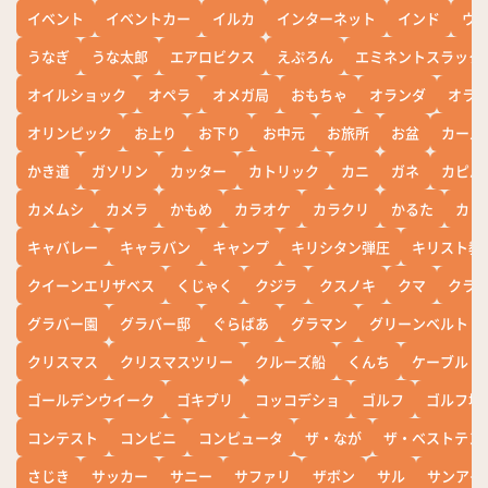
イベント
イベントカー
イルカ
インターネット
インド
ウ
うなぎ
うな太郎
エアロビクス
えぷろん
エミネントスラック
オイルショック
オペラ
オメガ局
おもちゃ
オランダ
オラ
オリンピック
お上り
お下り
お中元
お旅所
お盆
カール
かき道
ガソリン
カッター
カトリック
カニ
ガネ
カピバ
カメムシ
カメラ
かもめ
カラオケ
カラクリ
かるた
カレ
キャバレー
キャラバン
キャンプ
キリシタン弾圧
キリスト教
クイーンエリザベス
くじゃく
クジラ
クスノキ
クマ
クラ
グラバー園
グラバー邸
ぐらばあ
グラマン
グリーンベルト
クリスマス
クリスマスツリー
クルーズ船
くんち
ケーブル
ゴールデンウイーク
ゴキブリ
コッコデショ
ゴルフ
ゴルフ場
コンテスト
コンビニ
コンピュータ
ザ・なが
ザ・ベストテン
さじき
サッカー
サニー
サファリ
ザボン
サル
サンアイ