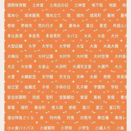
国際体育館
土井首
土用丑の日
土神堂
地下街
地獄
地獄
坂本小
坂本龍馬
埋め立て
城
城内
城見町
基地
墓参
壱岐
壱岐市
売れ行き
夏
夏休み
夏日
夏至
外国人バ
多比良港
多良見
多良見町
大バエ
大丸
大会
大分
大
大型店舗
大学
大学生
大学祭
大宝
大島
大島大橋
大
大晦日
大村
大村公園
大村市
大村湾
大村空港
大村高校
大正
大水害
大波止
大浜町
大浦天主堂
大瀬戸
大火
大雪
大韓航空
天守閣
天文台
天神
太郎
奇祭
奈良尾
如己堂
始業式
子供
子供の日
孔子廟
学園祭
学校
学
安全祈願祭
完成
宝町
宝製鋼社
実習
客船
宮摺
害虫
家電
宿町
寄合町
密入国
密航
富川
富江
富江町
寒
寝台特急さくら
寺
対州馬
対馬
対馬市
寿古踊
専用レー
小ヶ倉バイパス
小値賀町
小学校
小学生
小屋入り
小島