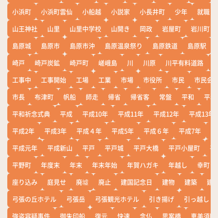
小浜町
小浜町雲仙
小船越
小説家
小長井町
少年
就職
山王神社
山里
山里中学校
山開き
岡政
岩屋町
岩川町
島原城
島原市
島原市沖
島原温泉祭り
島原鉄道
島原駅
崎戸
崎戸炭鉱
崎戸町
嵯峨島
川
川原
川平有料道路
工事中
工事開始
工場
工業
市場
市役所
市民
市民会
市長
布津町
帆船
師走
帰省
帰省客
常盤
平和
平和
平和祈念式典
平成
平成10年
平成11年
平成12年
平成13年
平成2年
平成3年
平成４年
平成5年
平成６年
平成7年
平
平成元年
平成新山
平戸
平戸城
平戸大橋
平戸小屋町
平
平野町
年度末
年末
年末年始
年賀ハガキ
年越し
幸町
座り込み
庭見せ
廃墟
廃止
建国記念日
建物
建築
建
弓張の丘ホテル
弓張岳
弓張観光ホテル
引き揚げ
引っ越し
強盗容疑事件
御朱印船
復元
快速
念仏
思案橋
恵美須町