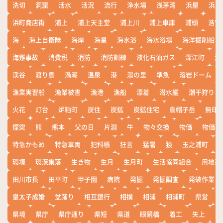
洗切
洞窟
活水
活況
流行
浄水場
浅茅湾
浜屋
浜屋
浜町商店街
浦上
浦上天主堂
浦上川
浦上車庫
浦頭
浩宮
海
海上自衛隊
海岸
海星
海水浴
海水浴場
海洋掘削船
海難事故
消費税
消防
消防訓練
液化石油ガス
深江町
淵
渓谷
渡り鳥
渦潮
温泉
港
湯の里
準急
溶岩ドーム
漁業実習船
漁業被害
漁港
漁船
漂着
潜水艦
潮干狩り
火花
灯台
炉粕町
炭住
炭鉱
炭鉱住宅
烏帽子岳
無印
煙突
熊
熊本
父の日
片淵
牛
物々交換
物価
物価高
特急かもめ
特急車両
犯科帳
狂言
猛暑
猿
玉之浦町
環境
環濠集落
生き物
生月
生月町
生活協同組合
用地売
田川市長
田平町
甲子園
病院
発掘
発掘調査
発破作業
皇太子成婚
盆踊り
相互銀行
相撲
相浦
相浦町
県営
県境
県庁
県庁通り
県短
県道
眼鏡橋
着工
矢上
矢