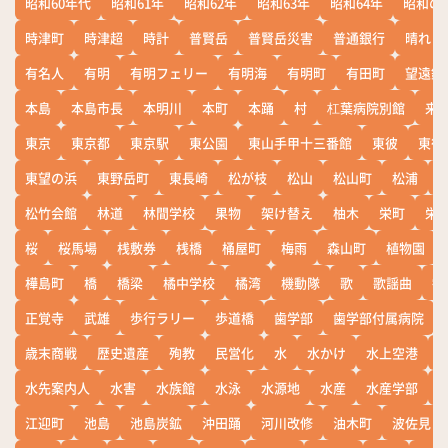
昭和60年代
昭和61年
昭和62年
昭和63年
昭和64年
昭和の
時津町
時津超
時計
普賢岳
普賢岳災害
普通銀行
晴れ
有名人
有明
有明フェリー
有明海
有明町
有田町
望遠鏡
本島
本島市長
本明川
本町
本踊
村
杠葉病院別館
来
東京
東京都
東京駅
東公園
東山手甲十三番館
東彼
東彼
東望の浜
東野岳町
東長崎
松が枝
松山
松山町
松浦
松竹会館
林道
林間学校
果物
架け替え
柚木
栄町
栄
桜
桜馬場
桟敷券
桟橋
桶屋町
梅雨
森山町
植物園
樺島町
橋
橋梁
橘中学校
橘湾
機動隊
歌
歌謡曲
歓
正覚寺
武雄
歩行ラリー
歩道橋
歯学部
歯学部付属病院
歳末商戦
歴史遺産
殉教
民営化
水
水かけ
水上空港
水先案内人
水害
水族館
水泳
水源地
水産
水産学部
江迎町
池島
池島炭鉱
沖田踊
河川改修
油木町
波佐見