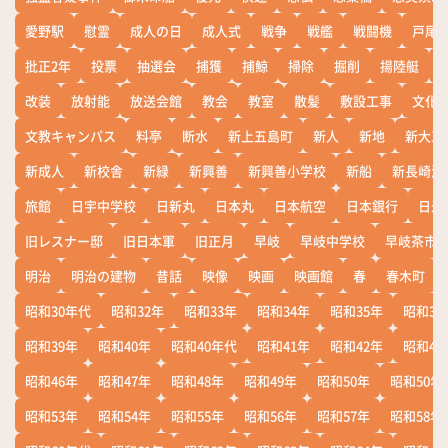
愛野駅
慰霊
成人の日
成人式
戦争
戦艦
戦闘機
戸尾
批正2年
投票
抽選会
捕獲
捕鯨
掃除
掘削
揚陸艇
改装
放射能
放送会館
教会
教室
散髪
敷設工事
文化
文教キャンパス
料亭
断水
新上五島町
新人
新地
新大工
新成人
新校舎
新緑
新興善
新興善小学校
新船
新長崎漁
旅館
日宇中学校
日新丸
日本丸
日本航空
日本銀行
日米
旧レスナー邸
旧日本軍
旧正月
早岐
早岐中学校
早岐茶市
明治
明治の建物
昔話
映像
映画
映画館
春
春木町
昭和30年代
昭和32年
昭和33年
昭和34年
昭和35年
昭和36
昭和39年
昭和40年
昭和40年代
昭和41年
昭和42年
昭和43
昭和46年
昭和47年
昭和48年
昭和49年
昭和50年
昭和50年
昭和53年
昭和54年
昭和55年
昭和56年
昭和57年
昭和58年