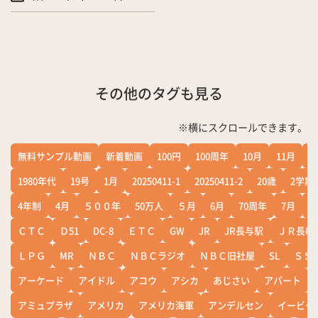
その他のタグも見る
※横にスクロールできます。
無料サンプル動画
新着動画
100円
100周年
10月
11月
1
1980年代
19号
1月
20250411-1
20250411-2
20歳
2学期
4年制
4月
５００年
50万人
５月
6月
70周年
7月
ＣＴＣ
Ｄ51
DC-8
ＥＴＣ
GW
JR
JR長与駅
ＪＲ長崎
ＬＰＧ
MR
ＮＢＣ
ＮＢＣラジオ
ＮＢＣ旧社屋
SL
ＳＳ
アーケード
アイドル
アコウ
アシカ
あじさい
アパート
アミュプラザ
アメリカ
アメリカ海軍
アンデルセン
イービー