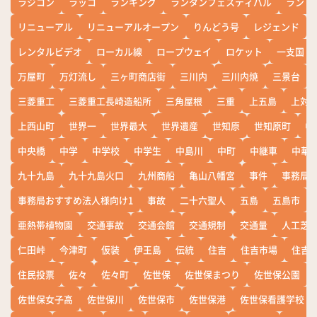
ラジコン
ラッコ
ランキング
ランタンフェスティバル
ランド
リニューアル
リニューアルオープン
りんどう号
レジェンド
レンタルビデオ
ローカル線
ロープウェイ
ロケット
一支国
万屋町
万灯流し
三ヶ町商店街
三川内
三川内焼
三景台
三菱重工
三菱重工長崎造船所
三角屋根
三重
上五島
上対
上西山町
世界一
世界最大
世界遺産
世知原
世知原町
中
中央橋
中学
中学校
中学生
中島川
中町
中継車
中華
九十九島
九十九島火口
九州商船
亀山八幡宮
事件
事務局お
事務局おすすめ法人様向け1
事故
二十六聖人
五島
五島市
亜熱帯植物園
交通事故
交通会館
交通規制
交通量
人工芝
仁田峠
今津町
仮装
伊王島
伝統
住吉
住吉市場
住吉
住民投票
佐々
佐々町
佐世保
佐世保まつり
佐世保公園
佐世保女子高
佐世保川
佐世保市
佐世保港
佐世保看護学校