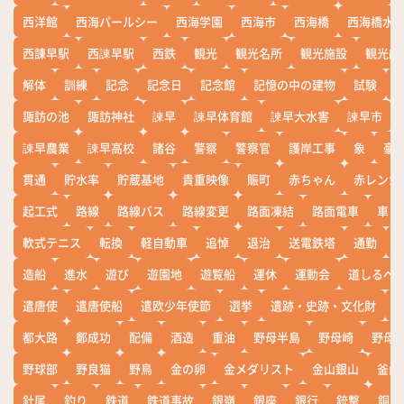
西洋館
西海パールシー
西海学園
西海市
西海橋
西海橋水
西諌早駅
西諫早駅
西鉄
観光
観光名所
観光施設
観光船
解体
訓練
記念
記念日
記念館
記憶の中の建物
試験
諏訪の池
諏訪神社
諫早
諫早体育館
諫早大水害
諫早市
諫早農業
諫早高校
諸谷
警察
警察官
護岸工事
象
豪
貫通
貯水率
貯蔵基地
貴重映像
賑町
赤ちゃん
赤レンガ
起工式
路線
路線バス
路線変更
路面凍結
路面電車
車
軟式テニス
転換
軽自動車
追悼
退治
送電鉄塔
通勤
造船
進水
遊び
遊園地
遊覧船
運休
運動会
道しるべ
遣唐使
遣唐使船
遣欧少年使節
選挙
遺跡・史跡・文化財
都大路
鄭成功
配備
酒造
重油
野母半島
野母崎
野母
野球部
野良猫
野鳥
金の卵
金メダリスト
金山銀山
釜山
針尾
釣り
鉄道
鉄道事故
銀嶺
銀座
銀行
銃撃
銅座