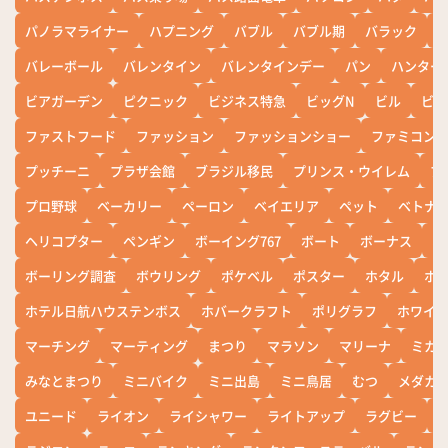
パノラマライナー
ハプニング
バブル
バブル期
バラック
バレーボール
バレンタイン
バレンタインデー
パン
ハンター
ビアガーデン
ピクニック
ビジネス特急
ビッグN
ビル
ビワ
ファストフード
ファッション
ファッションショー
ファミコン
プッチーニ
プラザ会館
ブラジル移民
プリンス・ウイレム
ブ
プロ野球
ベーカリー
ペーロン
ベイエリア
ペット
ベトナ
ヘリコプター
ペンギン
ボーイング767
ボート
ボーナス
ホ
ボーリング調査
ボウリング
ポケベル
ポスター
ホタル
ホ
ホテル日航ハウステンボス
ホバークラフト
ポリグラフ
ホワイ
マーチング
マーティング
まつり
マラソン
マリーナ
ミカ
みなとまつり
ミニバイク
ミニ出島
ミニ鳥居
むつ
メダカ
ユニード
ライオン
ライシャワー
ライトアップ
ラグビー