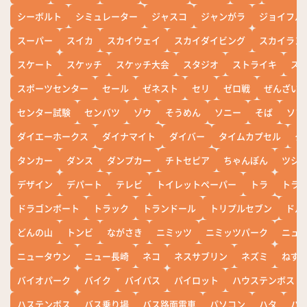
シーボルト
シミュレーター
ジャスコ
ジャンがラ
ジョイフル
スーパー
スイカ
スカイウェイ
スカイダイビング
スカイラン
スケート
スケッチ
スケッチ大会
スタジオ
ストライキ
ス
スポーツセンター
セール
ゼネスト
セリ
ゼロ戦
ぜんざい
センター試験
センバツ
ゾウ
そうめん
ソニー
そば
ソフ
ダイエーホークス
ダイナマイト
ダイバー
タイムカプセル
タ
タンカー
ダンス
ダンプカー
チトセピア
ちゃんぽん
ツシ
デザイン
デパート
テレビ
トイレットペーパー
トラ
トラ
ドラゴンボート
トラック
トランドール
トリプルセブン
ドル
どんの山
トンビ
ながさき
ニミッツ
ニミッツパーク
ニュ
ニュータウン
ニュー長崎
ネコ
ネスサブリン
ネズミ
ねず
バイオパーク
バイク
バイパス
パイロット
ハウステンボス
ハステンボス
バス乗り場
バス路面電車
パソコン
ハタ
ハ