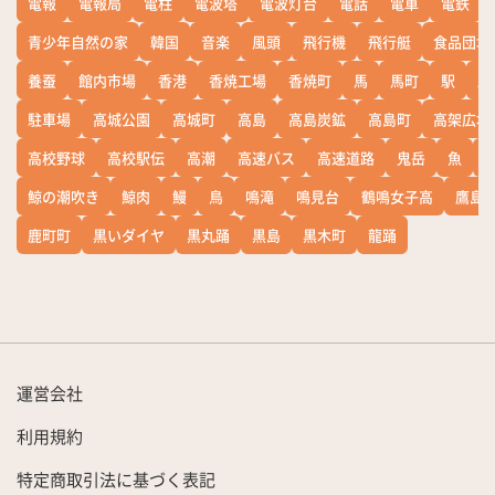
電報
電報局
電柱
電波塔
電波灯台
電話
電車
電鉄
青少年自然の家
韓国
音楽
風頭
飛行機
飛行艇
食品団地
養蚕
館内市場
香港
香焼工場
香焼町
馬
馬町
駅
駅
駐車場
高城公園
高城町
高島
高島炭鉱
高島町
高架広場
高校野球
高校駅伝
高潮
高速バス
高速道路
鬼岳
魚
鯨の潮吹き
鯨肉
鰻
鳥
鳴滝
鳴見台
鶴鳴女子高
鷹島
鹿町町
黒いダイヤ
黒丸踊
黒島
黒木町
龍踊
運営会社
利用規約
特定商取引法に基づく表記