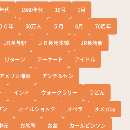
0年代
1980年代
19号
1月
００年
50万人
５月
6月
70周年
JR長与駅
ＪＲ長崎本線
JR長崎駅
Ｕターン
アーケード
アイドル
アメリカ海軍
アンデルセン
ト
インド
ウォークラリー
うどん
プン
オイルショック
オペラ
オメガ局
中元
お旅所
お盆
カールビンソン