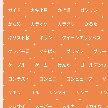
ガイド
カキ小屋
かき道
ガソリン
かもめ
カラオケ
カラクリ
かるた
キリスト教
キリン
クイーンエリザベス
グラバー邸
ぐらばあ
グラマン
グリー
ケーブル
ゲーム
けんか
ゴールデンウ
コンテスト
コンビニ
コンピュータ
ザ
ザボン
サル
サンアイ
サンゴ
サン
シロサイ
スーパー
スイカ
スカイウェ