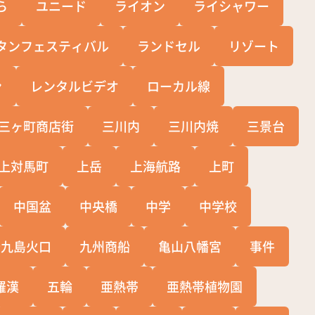
ら
ユニード
ライオン
ライシャワー
タンフェスティバル
ランドセル
リゾート
ン
レンタルビデオ
ローカル線
三ヶ町商店街
三川内
三川内焼
三景台
上対馬町
上岳
上海航路
上町
中国盆
中央橋
中学
中学校
十九島火口
九州商船
亀山八幡宮
事件
羅漢
五輪
亜熱帯
亜熱帯植物園