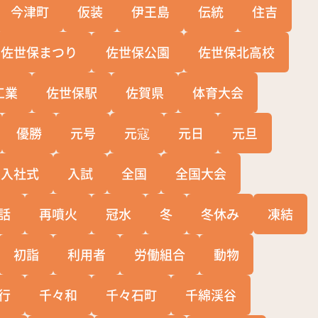
今津町
仮装
伊王島
伝統
住吉
佐世保まつり
佐世保公園
佐世保北高校
工業
佐世保駅
佐賀県
体育大会
優勝
元号
元寇
元日
元旦
入社式
入試
全国
全国大会
話
再噴火
冠水
冬
冬休み
凍結
初詣
利用者
労働組合
動物
行
千々和
千々石町
千綿渓谷