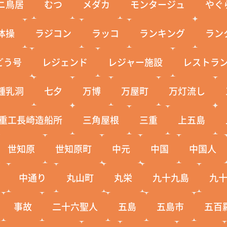
ニ鳥居
むつ
メダカ
モンタージュ
やぐ
体操
ラジコン
ラッコ
ランキング
ラン
どう号
レジェンド
レジャー施設
レストラ
鍾乳洞
七夕
万博
万屋町
万灯流し
重工長崎造船所
三角屋根
三重
上五島
世知原
世知原町
中元
中国
中国人
中通り
丸山町
丸栄
九十九島
九
事故
二十六聖人
五島
五島市
五百