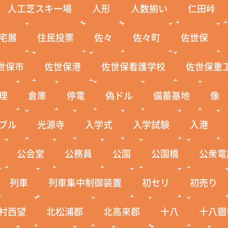
人工芝スキー場
人形
人数揃い
仁田峠
宅展
住民投票
佐々
佐々町
佐世保
世保市
佐世保港
佐世保看護学校
佐世保重
理
倉庫
停電
偽ドル
備蓄基地
像
ブル
光源寺
入学式
入学試験
入港
公会堂
公務員
公園
公園橋
公衆電
列車
列車集中制御装置
初セリ
初売り
村西望
北松浦郡
北高来郡
十八
十八銀