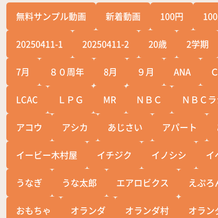
無料サンプル動画
新着動画
100円
10
20250411-1
20250411-2
20歳
2学期
7月
８０周年
8月
９月
ANA
LCAC
ＬＰＧ
MR
ＮＢＣ
ＮＢＣラ
アコウ
アシカ
あじさい
アパート
イービー木村屋
イチジク
イノシシ
イ
うなぎ
うな太郎
エアロビクス
えぷろ
おもちゃ
オランダ
オランダ村
オラン