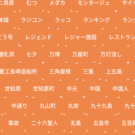
ニ鳥居
むつ
メダカ
モンタージュ
やぐ
体操
ラジコン
ラッコ
ランキング
ラン
どう号
レジェンド
レジャー施設
レストラ
鍾乳洞
七夕
万博
万屋町
万灯流し
重工長崎造船所
三角屋根
三重
上五島
世知原
世知原町
中元
中国
中国人
中通り
丸山町
丸栄
九十九島
九
事故
二十六聖人
五島
五島市
五百