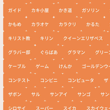
ガイド
カキ小屋
かき道
ガソリン
かもめ
カラオケ
カラクリ
かるた
キリスト教
キリン
クイーンエリザベス
グラバー邸
ぐらばあ
グラマン
グリー
ケーブル
ゲーム
けんか
ゴールデンウ
コンテスト
コンビニ
コンピュータ
ザ
ザボン
サル
サンアイ
サンゴ
サン
シロサイ
スーパー
スイカ
スカイウェ