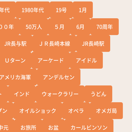
0年代
1980年代
19号
1月
００年
50万人
５月
6月
70周年
JR長与駅
ＪＲ長崎本線
JR長崎駅
Ｕターン
アーケード
アイドル
アメリカ海軍
アンデルセン
ト
インド
ウォークラリー
うどん
プン
オイルショック
オペラ
オメガ局
中元
お旅所
お盆
カールビンソン