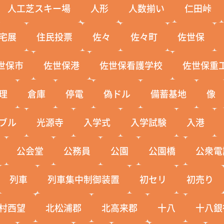
人工芝スキー場
人形
人数揃い
仁田峠
宅展
住民投票
佐々
佐々町
佐世保
世保市
佐世保港
佐世保看護学校
佐世保重
理
倉庫
停電
偽ドル
備蓄基地
像
ブル
光源寺
入学式
入学試験
入港
公会堂
公務員
公園
公園橋
公衆電
列車
列車集中制御装置
初セリ
初売り
村西望
北松浦郡
北高来郡
十八
十八銀