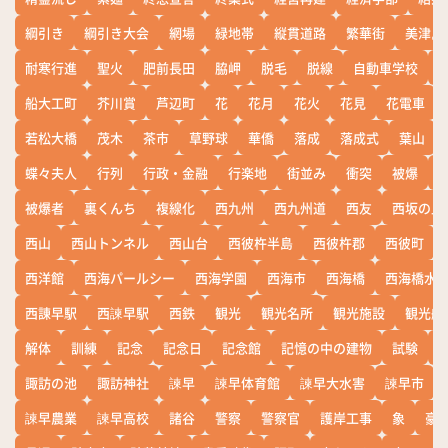
綱引き
綱引き大会
網場
緑地帯
縦貫道路
繁華街
美津島
耐寒行進
聖火
肥前長田
脇岬
脱毛
脱線
自動車学校
船大工町
芥川賞
芦辺町
花
花月
花火
花見
花電車
若松大橋
茂木
茶市
草野球
華僑
落成
落成式
葉山
蝶々夫人
行列
行政・金融
行楽地
街並み
衝突
被爆
被爆者
裏くんち
複線化
西九州
西九州道
西友
西坂の丘
西山
西山トンネル
西山台
西彼杵半島
西彼杵郡
西彼町
西洋館
西海パールシー
西海学園
西海市
西海橋
西海橋水
西諌早駅
西諫早駅
西鉄
観光
観光名所
観光施設
観光船
解体
訓練
記念
記念日
記念館
記憶の中の建物
試験
諏訪の池
諏訪神社
諫早
諫早体育館
諫早大水害
諫早市
諫早農業
諫早高校
諸谷
警察
警察官
護岸工事
象
豪