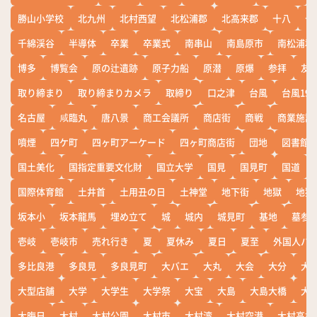
勝山小学校
北九州
北村西望
北松浦郡
北高来郡
十八
十
千綿渓谷
半導体
卒業
卒業式
南串山
南島原市
南松浦郡
博多
博覧会
原の辻遺跡
原子力船
原潜
原爆
参拝
友
取り締まり
取り締まりカメラ
取締り
口之津
台風
台風19
名古屋
咸臨丸
唐八景
商工会議所
商店街
商戦
商業施設
噴煙
四ケ町
四ヶ町アーケード
四ヶ町商店街
団地
図書館
国土美化
国指定重要文化財
国立大学
国見
国見町
国道
国際体育館
土井首
土用丑の日
土神堂
地下街
地獄
地獄
坂本小
坂本龍馬
埋め立て
城
城内
城見町
基地
墓参
壱岐
壱岐市
売れ行き
夏
夏休み
夏日
夏至
外国人バ
多比良港
多良見
多良見町
大バエ
大丸
大会
大分
大
大型店舗
大学
大学生
大学祭
大宝
大島
大島大橋
大
大晦日
大村
大村公園
大村市
大村湾
大村空港
大村高校