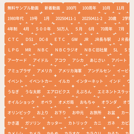
無料サンプル動画
新着動画
100円
100周年
10月
11月
1
1980年代
19号
1月
20250411-1
20250411-2
20歳
2学期
4年制
4月
５００年
50万人
５月
6月
70周年
7月
ＣＴＣ
Ｄ51
DC-8
ＥＴＣ
GW
JR
JR長与駅
ＪＲ長崎
ＬＰＧ
MR
ＮＢＣ
ＮＢＣラジオ
ＮＢＣ旧社屋
SL
ＳＳ
アーケード
アイドル
アコウ
アシカ
あじさい
アパート
アミュプラザ
アメリカ
アメリカ海軍
アンデルセン
イービー
イベント
イベントカー
イルカ
インターネット
インド
ウ
うなぎ
うな太郎
エアロビクス
えぷろん
エミネントスラック
オイルショック
オペラ
オメガ局
おもちゃ
オランダ
オラ
オリンピック
お上り
お下り
お中元
お旅所
お盆
カール
かき道
ガソリン
カッター
カトリック
カニ
ガネ
カピバ
カメムシ
カメラ
かもめ
カラオケ
カラクリ
かるた
カレ