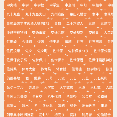
中央橋
中学
中学校
中学生
中島川
中町
中継車
中華
九十九島
九十九島火口
九州商船
亀山八幡宮
事件
事務局お
事務局おすすめ法人様向け1
事故
二十六聖人
五島
五島市
亜熱帯植物園
交通事故
交通会館
交通規制
交通量
人工芝
仁田峠
今津町
仮装
伊王島
伝統
住吉
住吉市場
住吉
住民投票
佐々
佐々町
佐世保
佐世保まつり
佐世保公園
佐世保女子高
佐世保川
佐世保市
佐世保港
佐世保看護学校
佐賀県
体育大会
体育祭
体育館
信号機
修学旅行
修理
備蓄基地
像
優勝
元号
元寇
元日
元旦
元石灰町
元
光ケーブル
光源寺
入学式
入学試験
入港
入社式
入試
全国大会優勝
全日空
八千代町
八朔祭
公会堂
公務員
公
再噴火
冠水
冬
冬休み
凍結
処分
出光佐三
出島
出
列車集中制御装置
初セリ
初売り
初詣
利用者
労働組合