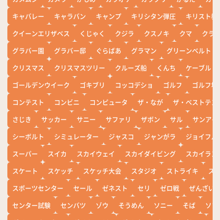
キャバレー
キャラバン
キャンプ
キリシタン弾圧
キリスト教
クイーンエリザベス
くじゃく
クジラ
クスノキ
クマ
クラ
グラバー園
グラバー邸
ぐらばあ
グラマン
グリーンベルト
クリスマス
クリスマスツリー
クルーズ船
くんち
ケーブル
ゴールデンウイーク
ゴキブリ
コッコデショ
ゴルフ
ゴルフ場
コンテスト
コンビニ
コンピュータ
ザ・なが
ザ・ベストテン
さじき
サッカー
サニー
サファリ
ザボン
サル
サンアイ
シーボルト
シミュレーター
ジャスコ
ジャンがラ
ジョイフル
スーパー
スイカ
スカイウェイ
スカイダイビング
スカイラン
スケート
スケッチ
スケッチ大会
スタジオ
ストライキ
ス
スポーツセンター
セール
ゼネスト
セリ
ゼロ戦
ぜんざい
センター試験
センバツ
ゾウ
そうめん
ソニー
そば
ソフ