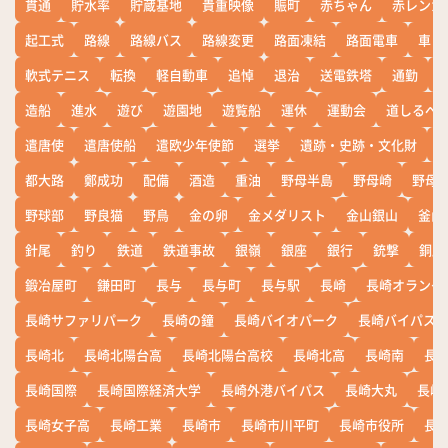
貫通
貯水率
貯蔵基地
貴重映像
賑町
赤ちゃん
赤レンガ
起工式
路線
路線バス
路線変更
路面凍結
路面電車
車
軟式テニス
転換
軽自動車
追悼
退治
送電鉄塔
通勤
造船
進水
遊び
遊園地
遊覧船
運休
運動会
道しるべ
遣唐使
遣唐使船
遣欧少年使節
選挙
遺跡・史跡・文化財
都大路
鄭成功
配備
酒造
重油
野母半島
野母崎
野母
野球部
野良猫
野鳥
金の卵
金メダリスト
金山銀山
釜山
針尾
釣り
鉄道
鉄道事故
銀嶺
銀座
銀行
銃撃
銅座
鍛冶屋町
鎌田町
長与
長与町
長与駅
長崎
長崎オランダ
長崎サファリパーク
長崎の鐘
長崎バイオパーク
長崎バイパス
長崎北
長崎北陽台高
長崎北陽台高校
長崎北高
長崎南
長
長崎国際
長崎国際経済大学
長崎外港バイパス
長崎大丸
長崎
長崎女子高
長崎工業
長崎市
長崎市川平町
長崎市役所
長