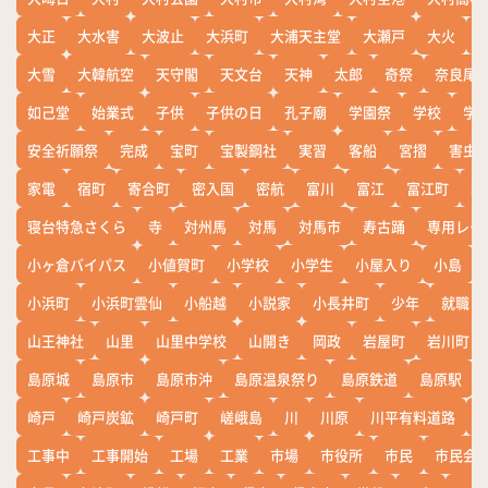
大正
大水害
大波止
大浜町
大浦天主堂
大瀬戸
大火
大雪
大韓航空
天守閣
天文台
天神
太郎
奇祭
奈良尾
如己堂
始業式
子供
子供の日
孔子廟
学園祭
学校
学
安全祈願祭
完成
宝町
宝製鋼社
実習
客船
宮摺
害虫
家電
宿町
寄合町
密入国
密航
富川
富江
富江町
寒
寝台特急さくら
寺
対州馬
対馬
対馬市
寿古踊
専用レー
小ヶ倉バイパス
小値賀町
小学校
小学生
小屋入り
小島
小浜町
小浜町雲仙
小船越
小説家
小長井町
少年
就職
山王神社
山里
山里中学校
山開き
岡政
岩屋町
岩川町
島原城
島原市
島原市沖
島原温泉祭り
島原鉄道
島原駅
崎戸
崎戸炭鉱
崎戸町
嵯峨島
川
川原
川平有料道路
工事中
工事開始
工場
工業
市場
市役所
市民
市民会