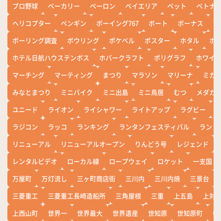
プロ野球
ベーカリー
ペーロン
ベイエリア
ペット
ベトナ
ヘリコプター
ペンギン
ボーイング767
ボート
ボーナス
ホ
ボーリング調査
ボウリング
ポケベル
ポスター
ホタル
ホ
ホテル日航ハウステンボス
ホバークラフト
ポリグラフ
ホワイ
マーチング
マーティング
まつり
マラソン
マリーナ
ミカ
みなとまつり
ミニバイク
ミニ出島
ミニ鳥居
むつ
メダカ
ユニード
ライオン
ライシャワー
ライトアップ
ラグビー
ラジコン
ラッコ
ランキング
ランタンフェスティバル
ランド
リニューアル
リニューアルオープン
りんどう号
レジェンド
レンタルビデオ
ローカル線
ロープウェイ
ロケット
一支国
万屋町
万灯流し
三ヶ町商店街
三川内
三川内焼
三景台
三菱重工
三菱重工長崎造船所
三角屋根
三重
上五島
上対
上西山町
世界一
世界最大
世界遺産
世知原
世知原町
中