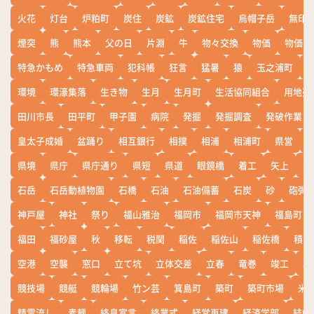
火花
灯台
炉粕町
炭住
炭鉱
炭鉱住宅
烏帽子岳
無印
煙突
熊
熊本
父の日
片淵
牛
物々交換
物価
物価高
特急かもめ
特急車両
犯科帳
狂言
猛暑
猿
玉之浦町
環境
環濠集落
生き物
生月
生月町
生活協同組合
用地売
田川市長
田平町
甲子園
病院
発掘
発掘調査
発破作業
皇太子成婚
盆踊り
相互銀行
相撲
相浦
相浦町
県営
県境
県庁
県庁通り
県短
県道
眼鏡橋
着工
矢上
矢
石岳
石岳動植物園
石橋
石油
石油備蓄
石炭
砂
砲弾
神戸屋
神社
祭り
福山雅治
福岡市
福岡市天神
福島町
福田
福砂屋
秋
移転
税関
稲佐
稲佐山
稲佐橋
積雪
空港
空襲
窓口
立て坑
立体交差
立春
竜巻
竣工
端
競技場
競艇
競輪場
竹ン芸
箕島町
築町
築町市場
米
精霊流し
素麺
終息宣言
終業式
経営再建
経済学部
結婚