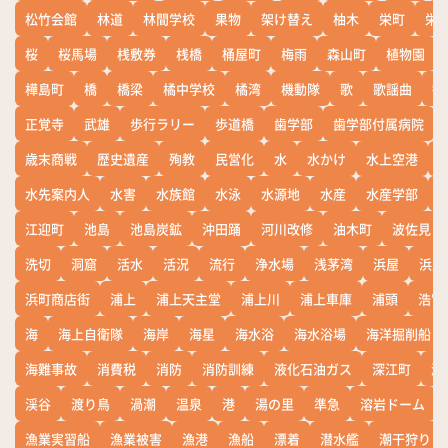
松竹会館
林道
林間学校
果物
架け替え
柚木
栄町
栄
桜
桜馬場
桟敷券
桟橋
桶屋町
梅雨
森山町
植物園
樺島町
橋
橋梁
橘中学校
橘湾
機動隊
歌
歌謡曲
歓
正覚寺
武雄
歩行ラリー
歩道橋
歯学部
歯学部付属病院
歳末商戦
歴史遺産
殉教
民営化
水
水かけ
水上空港
水先案内人
水害
水族館
水泳
水源地
水産
水産学部
江迎町
池島
池島炭鉱
沖田踊
河川改修
油木町
波佐見
洗切
洞窟
活水
活況
流行
浄水場
浅茅湾
浜屋
浜屋
浜町商店街
浦上
浦上天主堂
浦上川
浦上車庫
浦頭
浩宮
海
海上自衛隊
海岸
海星
海水浴
海水浴場
海洋掘削船
海難事故
消費税
消防
消防訓練
液化石油ガス
深江町
淵
渓谷
渡り鳥
渦潮
温泉
港
湯の里
準急
溶岩ドーム
漁業実習船
漁業被害
漁港
漁船
漂着
潜水艦
潮干狩り