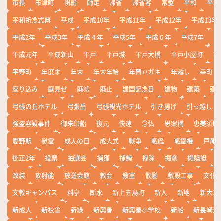
市長
布津町
帆船
師走
帰省
帰省客
常盤
平和
平和
平和祈念式典
平成
平成10年
平成11年
平成12年
平成13年
平成2年
平成3年
平成４年
平成5年
平成６年
平成7年
平
平成元年
平成新山
平戸
平戸城
平戸大橋
平戸小屋町
平
平野町
年度末
年末
年末年始
年賀ハガキ
年越し
幸町
座り込み
庭見せ
廃墟
廃止
建国記念日
建物
建築
建
弓張の丘ホテル
弓張岳
弓張観光ホテル
引き揚げ
引っ越し
強盗容疑事件
御朱印船
復元
快速
念仏
思案橋
恵美須町
愛野駅
慰霊
成人の日
成人式
戦争
戦艦
戦闘機
戸尾
批正2年
投票
抽選会
捕獲
捕鯨
掃除
掘削
揚陸艇
改装
放射能
放送会館
教会
教室
散髪
敷設工事
文化
文教キャンパス
料亭
断水
新上五島町
新人
新地
新大工
新成人
新校舎
新緑
新興善
新興善小学校
新船
新長崎漁