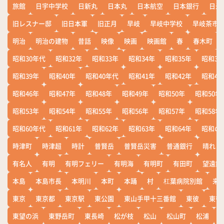
旅館
日宇中学校
日新丸
日本丸
日本航空
日本銀行
日米
旧レスナー邸
旧日本軍
旧正月
早岐
早岐中学校
早岐茶市
明治
明治の建物
昔話
映像
映画
映画館
春
春木町
昭和30年代
昭和32年
昭和33年
昭和34年
昭和35年
昭和36
昭和39年
昭和40年
昭和40年代
昭和41年
昭和42年
昭和43
昭和46年
昭和47年
昭和48年
昭和49年
昭和50年
昭和50年
昭和53年
昭和54年
昭和55年
昭和56年
昭和57年
昭和58年
昭和60年代
昭和61年
昭和62年
昭和63年
昭和64年
昭和の
時津町
時津超
時計
普賢岳
普賢岳災害
普通銀行
晴れ
有名人
有明
有明フェリー
有明海
有明町
有田町
望遠鏡
本島
本島市長
本明川
本町
本踊
村
杠葉病院別館
来
東京
東京都
東京駅
東公園
東山手甲十三番館
東彼
東彼
東望の浜
東野岳町
東長崎
松が枝
松山
松山町
松浦