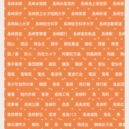
長崎本線
長崎水族館
長崎水産高校
長崎海上保安部
長崎港
長崎県庁
長崎県立女子短期大学
長崎県警
長崎砂漠
長崎空港
長崎純心大学
長崎総合科学
長崎総合科学大学
長崎自動車道
長崎西高
長崎警察署
長崎銀行
長崎電気軌道
長崎駅
長崎
閉山
閉店
開会式
開学
開拓農道
開校
開業
開港
開
間ノ瀬
防火
防犯カメラ
阿蘭陀万歳
附属病院
陶器
陶器
集中豪雨
集団就職
雑誌
離島
難民
雨
雲仙
雲仙市
電報
電報局
電柱
電波塔
電波灯台
電話
電車
電鉄
青少年自然の家
韓国
音楽
風頭
飛行機
飛行艇
食品団地
養蚕
館内市場
香港
香焼工場
香焼町
馬
馬町
駅
駅
駐車場
高城公園
高城町
高島
高島炭鉱
高島町
高架広場
高校野球
高校駅伝
高潮
高速バス
高速道路
鬼岳
魚
鯨の潮吹き
鯨肉
鰻
鳥
鳴滝
鳴見台
鶴鳴女子高
鷹島