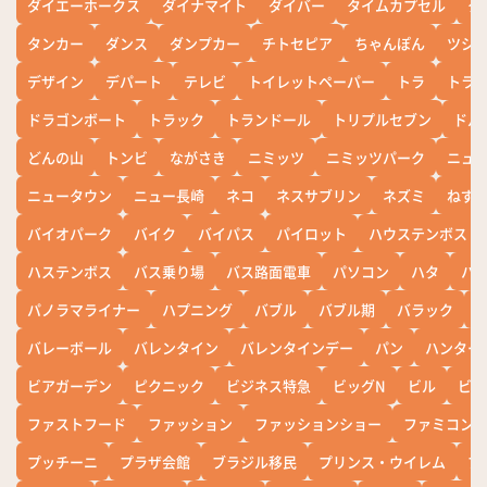
ダイエーホークス
ダイナマイト
ダイバー
タイムカプセル
タ
タンカー
ダンス
ダンプカー
チトセピア
ちゃんぽん
ツシ
デザイン
デパート
テレビ
トイレットペーパー
トラ
トラ
ドラゴンボート
トラック
トランドール
トリプルセブン
ドル
どんの山
トンビ
ながさき
ニミッツ
ニミッツパーク
ニュ
ニュータウン
ニュー長崎
ネコ
ネスサブリン
ネズミ
ねず
バイオパーク
バイク
バイパス
パイロット
ハウステンボス
ハステンボス
バス乗り場
バス路面電車
パソコン
ハタ
ハ
パノラマライナー
ハプニング
バブル
バブル期
バラック
バレーボール
バレンタイン
バレンタインデー
パン
ハンター
ビアガーデン
ピクニック
ビジネス特急
ビッグN
ビル
ビワ
ファストフード
ファッション
ファッションショー
ファミコン
プッチーニ
プラザ会館
ブラジル移民
プリンス・ウイレム
ブ