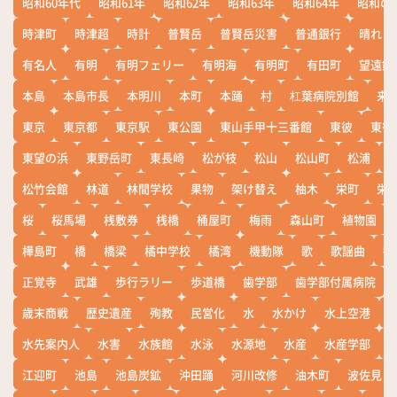
昭和60年代
昭和61年
昭和62年
昭和63年
昭和64年
昭和の
時津町
時津超
時計
普賢岳
普賢岳災害
普通銀行
晴れ
有名人
有明
有明フェリー
有明海
有明町
有田町
望遠鏡
本島
本島市長
本明川
本町
本踊
村
杠葉病院別館
来
東京
東京都
東京駅
東公園
東山手甲十三番館
東彼
東彼
東望の浜
東野岳町
東長崎
松が枝
松山
松山町
松浦
松竹会館
林道
林間学校
果物
架け替え
柚木
栄町
栄
桜
桜馬場
桟敷券
桟橋
桶屋町
梅雨
森山町
植物園
樺島町
橋
橋梁
橘中学校
橘湾
機動隊
歌
歌謡曲
歓
正覚寺
武雄
歩行ラリー
歩道橋
歯学部
歯学部付属病院
歳末商戦
歴史遺産
殉教
民営化
水
水かけ
水上空港
水先案内人
水害
水族館
水泳
水源地
水産
水産学部
江迎町
池島
池島炭鉱
沖田踊
河川改修
油木町
波佐見