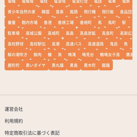
電報
電報局
電柱
電波塔
電波灯台
電話
電車
電鉄
青少年自然の家
韓国
音楽
風頭
飛行機
飛行艇
食品団地
養蚕
館内市場
香港
香焼工場
香焼町
馬
馬町
駅
駅
駐車場
高城公園
高城町
高島
高島炭鉱
高島町
高架広場
高校野球
高校駅伝
高潮
高速バス
高速道路
鬼岳
魚
鯨の潮吹き
鯨肉
鰻
鳥
鳴滝
鳴見台
鶴鳴女子高
鷹島
鹿町町
黒いダイヤ
黒丸踊
黒島
黒木町
龍踊
運営会社
利用規約
特定商取引法に基づく表記