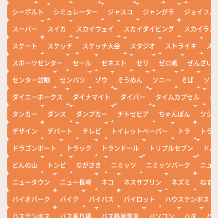
シーボルト
シミュレーター
ジャスコ
ジャンがラ
ジョイフル
スーパー
スイカ
スカイウェイ
スカイダイビング
スカイラン
スケート
スケッチ
スケッチ大会
スタジオ
ストライキ
ス
スポーツセンター
セール
ゼネスト
セリ
ゼロ戦
ぜんざい
センター試験
センバツ
ゾウ
そうめん
ソニー
そば
ソフ
ダイエーホークス
ダイナマイト
ダイバー
タイムカプセル
タ
タンカー
ダンス
ダンプカー
チトセピア
ちゃんぽん
ツシ
デザイン
デパート
テレビ
トイレットペーパー
トラ
トラ
ドラゴンボート
トラック
トランドール
トリプルセブン
ドル
どんの山
トンビ
ながさき
ニミッツ
ニミッツパーク
ニュ
ニュータウン
ニュー長崎
ネコ
ネスサブリン
ネズミ
ねず
バイオパーク
バイク
バイパス
パイロット
ハウステンボス
ハステンボス
バス乗り場
バス路面電車
パソコン
ハタ
ハ