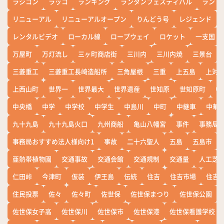
ラジコン
ラッコ
ランキング
ランタンフェスティバル
ランド
リニューアル
リニューアルオープン
りんどう号
レジェンド
レンタルビデオ
ローカル線
ロープウェイ
ロケット
一支国
万屋町
万灯流し
三ヶ町商店街
三川内
三川内焼
三景台
三菱重工
三菱重工長崎造船所
三角屋根
三重
上五島
上対
上西山町
世界一
世界最大
世界遺産
世知原
世知原町
中
中央橋
中学
中学校
中学生
中島川
中町
中継車
中華
九十九島
九十九島火口
九州商船
亀山八幡宮
事件
事務局お
事務局おすすめ法人様向け1
事故
二十六聖人
五島
五島市
亜熱帯植物園
交通事故
交通会館
交通規制
交通量
人工芝
仁田峠
今津町
仮装
伊王島
伝統
住吉
住吉市場
住吉
住民投票
佐々
佐々町
佐世保
佐世保まつり
佐世保公園
佐世保女子高
佐世保川
佐世保市
佐世保港
佐世保看護学校