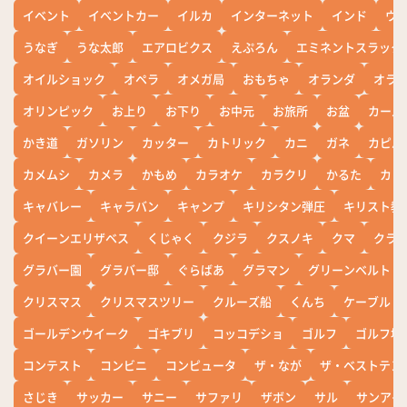
イベント
イベントカー
イルカ
インターネット
インド
ウ
うなぎ
うな太郎
エアロビクス
えぷろん
エミネントスラック
オイルショック
オペラ
オメガ局
おもちゃ
オランダ
オラ
オリンピック
お上り
お下り
お中元
お旅所
お盆
カール
かき道
ガソリン
カッター
カトリック
カニ
ガネ
カピバ
カメムシ
カメラ
かもめ
カラオケ
カラクリ
かるた
カレ
キャバレー
キャラバン
キャンプ
キリシタン弾圧
キリスト教
クイーンエリザベス
くじゃく
クジラ
クスノキ
クマ
クラ
グラバー園
グラバー邸
ぐらばあ
グラマン
グリーンベルト
クリスマス
クリスマスツリー
クルーズ船
くんち
ケーブル
ゴールデンウイーク
ゴキブリ
コッコデショ
ゴルフ
ゴルフ場
コンテスト
コンビニ
コンピュータ
ザ・なが
ザ・ベストテン
さじき
サッカー
サニー
サファリ
ザボン
サル
サンアイ