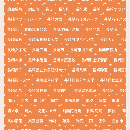
鍛冶屋町
鎌田町
長与
長与町
長与駅
長崎
長崎オランダ
長崎サファリパーク
長崎の鐘
長崎バイオパーク
長崎バイパス
長崎北
長崎北陽台高
長崎北陽台高校
長崎北高
長崎南
長
長崎国際
長崎国際経済大学
長崎外港バイパス
長崎大丸
長崎
長崎女子高
長崎工業
長崎市
長崎市川平町
長崎市役所
長
長崎本線
長崎水族館
長崎水産高校
長崎海上保安部
長崎港
長崎県庁
長崎県立女子短期大学
長崎県警
長崎砂漠
長崎空港
長崎純心大学
長崎総合科学
長崎総合科学大学
長崎自動車道
長崎西高
長崎警察署
長崎銀行
長崎電気軌道
長崎駅
長崎
閉山
閉店
開会式
開学
開拓農道
開校
開業
開港
開
間ノ瀬
防火
防犯カメラ
阿蘭陀万歳
附属病院
陶器
陶器
集中豪雨
集団就職
雑誌
離島
難民
雨
雲仙
雲仙市