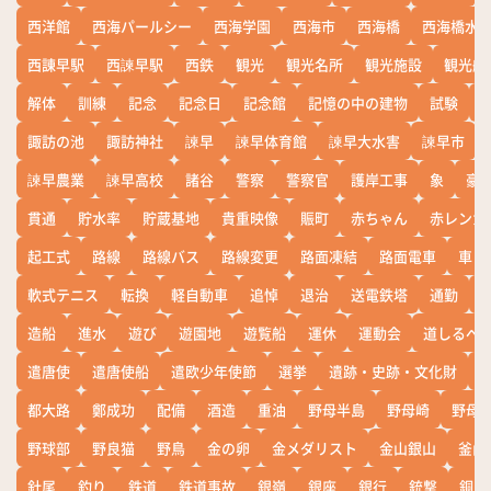
西洋館
西海パールシー
西海学園
西海市
西海橋
西海橋水
西諌早駅
西諫早駅
西鉄
観光
観光名所
観光施設
観光船
解体
訓練
記念
記念日
記念館
記憶の中の建物
試験
諏訪の池
諏訪神社
諫早
諫早体育館
諫早大水害
諫早市
諫早農業
諫早高校
諸谷
警察
警察官
護岸工事
象
豪
貫通
貯水率
貯蔵基地
貴重映像
賑町
赤ちゃん
赤レンガ
起工式
路線
路線バス
路線変更
路面凍結
路面電車
車
軟式テニス
転換
軽自動車
追悼
退治
送電鉄塔
通勤
造船
進水
遊び
遊園地
遊覧船
運休
運動会
道しるべ
遣唐使
遣唐使船
遣欧少年使節
選挙
遺跡・史跡・文化財
都大路
鄭成功
配備
酒造
重油
野母半島
野母崎
野母
野球部
野良猫
野鳥
金の卵
金メダリスト
金山銀山
釜山
針尾
釣り
鉄道
鉄道事故
銀嶺
銀座
銀行
銃撃
銅座