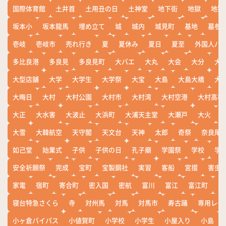
国際体育館
土井首
土用丑の日
土神堂
地下街
地獄
地獄
坂本小
坂本龍馬
埋め立て
城
城内
城見町
基地
墓参
壱岐
壱岐市
売れ行き
夏
夏休み
夏日
夏至
外国人バ
多比良港
多良見
多良見町
大バエ
大丸
大会
大分
大
大型店舗
大学
大学生
大学祭
大宝
大島
大島大橋
大
大晦日
大村
大村公園
大村市
大村湾
大村空港
大村高校
大正
大水害
大波止
大浜町
大浦天主堂
大瀬戸
大火
大雪
大韓航空
天守閣
天文台
天神
太郎
奇祭
奈良尾
如己堂
始業式
子供
子供の日
孔子廟
学園祭
学校
学
安全祈願祭
完成
宝町
宝製鋼社
実習
客船
宮摺
害虫
家電
宿町
寄合町
密入国
密航
富川
富江
富江町
寒
寝台特急さくら
寺
対州馬
対馬
対馬市
寿古踊
専用レー
小ヶ倉バイパス
小値賀町
小学校
小学生
小屋入り
小島