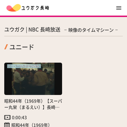
ユウガク | NBC 長崎放送
映像のタイムマシーン
ユニード
昭和44年（1969年）【スーパ
ー丸栄（まるえい）】長崎店
開店 ～県外資本出店で競争激
0:00:43
化！～（11/13）
昭和44年（1969年）