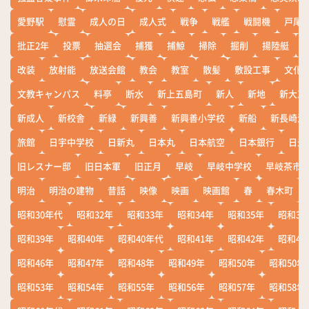
愛野駅
慰霊
成人の日
成人式
戦争
戦艦
戦闘機
戸尾
批正2年
投票
抽選会
捕獲
捕鯨
掃除
掘削
揚陸艇
改装
放射能
放送会館
教会
教室
散髪
敷設工事
文化
文教キャンパス
料亭
断水
新上五島町
新人
新地
新大工
新成人
新校舎
新緑
新興善
新興善小学校
新船
新長崎漁
旅館
日宇中学校
日新丸
日本丸
日本航空
日本銀行
日米
旧レスナー邸
旧日本軍
旧正月
早岐
早岐中学校
早岐茶市
明治
明治の建物
昔話
映像
映画
映画館
春
春木町
昭和30年代
昭和32年
昭和33年
昭和34年
昭和35年
昭和36
昭和39年
昭和40年
昭和40年代
昭和41年
昭和42年
昭和43
昭和46年
昭和47年
昭和48年
昭和49年
昭和50年
昭和50年
昭和53年
昭和54年
昭和55年
昭和56年
昭和57年
昭和58年