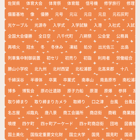
佐賀県
体育大会
体育祭
体育館
信号機
修学旅行
修理
備蓄基地
像
優勝
元号
元寇
元日
元旦
元石灰町
元
光ケーブル
光源寺
入学式
入学試験
入港
入社式
入試
全国大会優勝
全日空
八千代町
八朔祭
公会堂
公務員
公
再噴火
冠水
冬
冬休み
凍結
処分
出光佐三
出島
出
列車集中制御装置
初セリ
初売り
初詣
利用者
労働組合
勝山小学校
北九州
北村西望
北松浦郡
北高来郡
十八
十
千綿渓谷
半導体
卒業
卒業式
南串山
南島原市
南松浦郡
博多
博覧会
原の辻遺跡
原子力船
原潜
原爆
参拝
友
取り締まり
取り締まりカメラ
取締り
口之津
台風
台風19
名古屋
咸臨丸
唐八景
商工会議所
商店街
商戦
商業施設
噴煙
四ケ町
四ヶ町アーケード
四ヶ町商店街
団地
図書館
国土美化
国指定重要文化財
国立大学
国見
国見町
国道