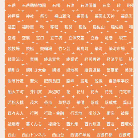
石岳
石岳動植物園
石橋
石油
石油備蓄
石炭
砂
砲弾
神戸屋
神社
祭り
福山雅治
福岡市
福岡市天神
福島町
福田
福砂屋
秋
移転
税関
稲佐
稲佐山
稲佐橋
積雪
空港
空襲
窓口
立て坑
立体交差
立春
竜巻
竣工
端
競技場
競艇
競輪場
竹ン芸
箕島町
築町
築町市場
米
精霊流し
素麺
終息宣言
終業式
経営再建
経済学部
結婚
綱引き
綱引き大会
網場
緑地帯
縦貫道路
繁華街
美津島
耐寒行進
聖火
肥前長田
脇岬
脱毛
脱線
自動車学校
船大工町
芥川賞
芦辺町
花
花月
花火
花見
花電車
若松大橋
茂木
茶市
草野球
華僑
落成
落成式
葉山
蝶々夫人
行列
行政・金融
行楽地
街並み
衝突
被爆
被爆者
裏くんち
複線化
西九州
西九州道
西友
西坂の丘
西山
西山トンネル
西山台
西彼杵半島
西彼杵郡
西彼町