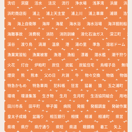
洗切
洞窟
活水
活況
流行
浄水場
浅茅湾
浜屋
浜屋
浜町商店街
浦上
浦上天主堂
浦上川
浦上車庫
浦頭
浩宮
海
海上自衛隊
海岸
海星
海水浴
海水浴場
海洋掘削船
海難事故
消費税
消防
消防訓練
液化石油ガス
深江町
淵
渓谷
渡り鳥
渦潮
温泉
港
湯の里
準急
溶岩ドーム
漁業実習船
漁業被害
漁港
漁船
漂着
潜水艦
潮干狩り
火花
灯台
炉粕町
炭住
炭鉱
炭鉱住宅
烏帽子岳
無印
煙突
熊
熊本
父の日
片淵
牛
物々交換
物価
物価高
特急かもめ
特急車両
犯科帳
狂言
猛暑
猿
玉之浦町
環境
環濠集落
生き物
生月
生月町
生活協同組合
用地売
田川市長
田平町
甲子園
病院
発掘
発掘調査
発破作業
皇太子成婚
盆踊り
相互銀行
相撲
相浦
相浦町
県営
県境
県庁
県庁通り
県短
県道
眼鏡橋
着工
矢上
矢