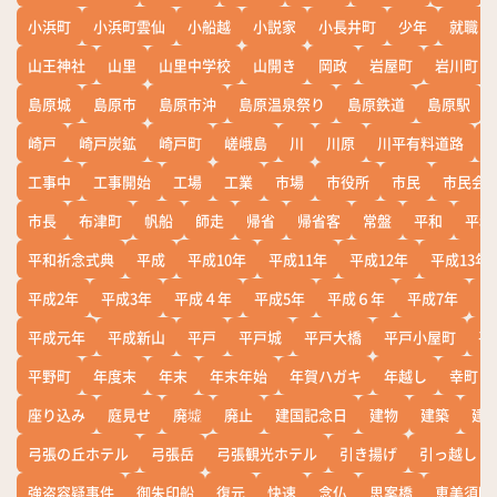
小浜町
小浜町雲仙
小船越
小説家
小長井町
少年
就職
山王神社
山里
山里中学校
山開き
岡政
岩屋町
岩川町
島原城
島原市
島原市沖
島原温泉祭り
島原鉄道
島原駅
崎戸
崎戸炭鉱
崎戸町
嵯峨島
川
川原
川平有料道路
工事中
工事開始
工場
工業
市場
市役所
市民
市民会
市長
布津町
帆船
師走
帰省
帰省客
常盤
平和
平和
平和祈念式典
平成
平成10年
平成11年
平成12年
平成13年
平成2年
平成3年
平成４年
平成5年
平成６年
平成7年
平
平成元年
平成新山
平戸
平戸城
平戸大橋
平戸小屋町
平
平野町
年度末
年末
年末年始
年賀ハガキ
年越し
幸町
座り込み
庭見せ
廃墟
廃止
建国記念日
建物
建築
建
弓張の丘ホテル
弓張岳
弓張観光ホテル
引き揚げ
引っ越し
強盗容疑事件
御朱印船
復元
快速
念仏
思案橋
恵美須町