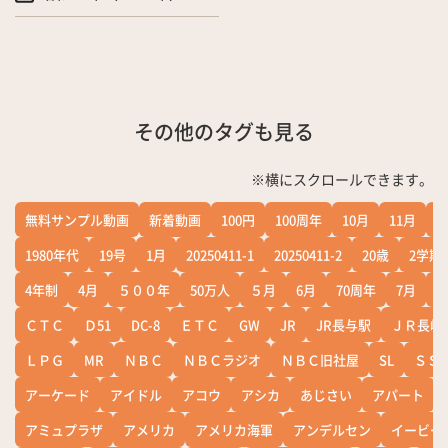
その他のタグも見る
※横にスクロールできます。
無料サンプル動画
新着動画
100円
100周年
10月
11月
1
1980年代
19号
1月
20250411-1
20250411-2
20歳
2学期
4年制
4月
５００年
50万人
５月
6月
70周年
7月
ＣＴＣ
Ｄ51
DC-8
ＥＴＣ
GW
JR
JR長与駅
ＪＲ長崎
ＬＰＧ
MR
ＮＢＣ
ＮＢＣラジオ
ＮＢＣ旧社屋
SL
ＳＳ
アーケード
アイドル
アコウ
アシカ
あじさい
アパート
アミュプラザ
アメリカ
アメリカ海軍
アンデルセン
イービー