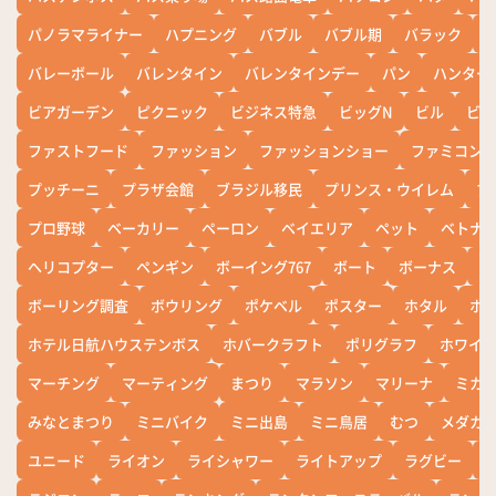
パノラマライナー
ハプニング
バブル
バブル期
バラック
バレーボール
バレンタイン
バレンタインデー
パン
ハンター
ビアガーデン
ピクニック
ビジネス特急
ビッグN
ビル
ビワ
ファストフード
ファッション
ファッションショー
ファミコン
プッチーニ
プラザ会館
ブラジル移民
プリンス・ウイレム
ブ
プロ野球
ベーカリー
ペーロン
ベイエリア
ペット
ベトナ
ヘリコプター
ペンギン
ボーイング767
ボート
ボーナス
ホ
ボーリング調査
ボウリング
ポケベル
ポスター
ホタル
ホ
ホテル日航ハウステンボス
ホバークラフト
ポリグラフ
ホワイ
マーチング
マーティング
まつり
マラソン
マリーナ
ミカ
みなとまつり
ミニバイク
ミニ出島
ミニ鳥居
むつ
メダカ
ユニード
ライオン
ライシャワー
ライトアップ
ラグビー