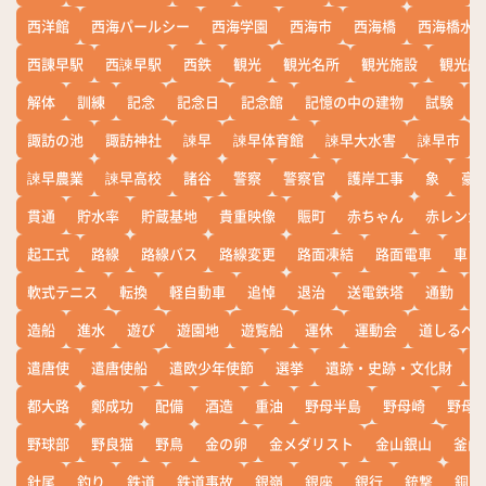
西洋館
西海パールシー
西海学園
西海市
西海橋
西海橋水
西諌早駅
西諫早駅
西鉄
観光
観光名所
観光施設
観光船
解体
訓練
記念
記念日
記念館
記憶の中の建物
試験
諏訪の池
諏訪神社
諫早
諫早体育館
諫早大水害
諫早市
諫早農業
諫早高校
諸谷
警察
警察官
護岸工事
象
豪
貫通
貯水率
貯蔵基地
貴重映像
賑町
赤ちゃん
赤レンガ
起工式
路線
路線バス
路線変更
路面凍結
路面電車
車
軟式テニス
転換
軽自動車
追悼
退治
送電鉄塔
通勤
造船
進水
遊び
遊園地
遊覧船
運休
運動会
道しるべ
遣唐使
遣唐使船
遣欧少年使節
選挙
遺跡・史跡・文化財
都大路
鄭成功
配備
酒造
重油
野母半島
野母崎
野母
野球部
野良猫
野鳥
金の卵
金メダリスト
金山銀山
釜山
針尾
釣り
鉄道
鉄道事故
銀嶺
銀座
銀行
銃撃
銅座