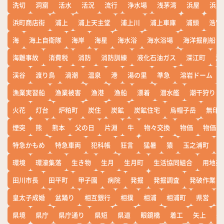
洗切
洞窟
活水
活況
流行
浄水場
浅茅湾
浜屋
浜屋
浜町商店街
浦上
浦上天主堂
浦上川
浦上車庫
浦頭
浩宮
海
海上自衛隊
海岸
海星
海水浴
海水浴場
海洋掘削船
海難事故
消費税
消防
消防訓練
液化石油ガス
深江町
淵
渓谷
渡り鳥
渦潮
温泉
港
湯の里
準急
溶岩ドーム
漁業実習船
漁業被害
漁港
漁船
漂着
潜水艦
潮干狩り
火花
灯台
炉粕町
炭住
炭鉱
炭鉱住宅
烏帽子岳
無印
煙突
熊
熊本
父の日
片淵
牛
物々交換
物価
物価高
特急かもめ
特急車両
犯科帳
狂言
猛暑
猿
玉之浦町
環境
環濠集落
生き物
生月
生月町
生活協同組合
用地売
田川市長
田平町
甲子園
病院
発掘
発掘調査
発破作業
皇太子成婚
盆踊り
相互銀行
相撲
相浦
相浦町
県営
県境
県庁
県庁通り
県短
県道
眼鏡橋
着工
矢上
矢