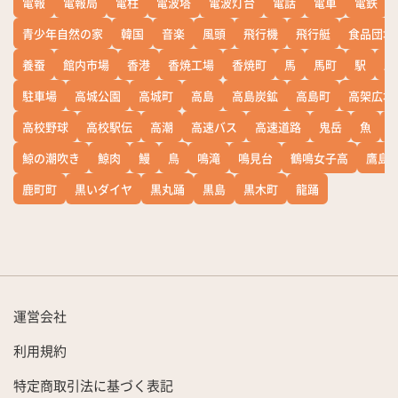
電報
電報局
電柱
電波塔
電波灯台
電話
電車
電鉄
青少年自然の家
韓国
音楽
風頭
飛行機
飛行艇
食品団地
養蚕
館内市場
香港
香焼工場
香焼町
馬
馬町
駅
駅
駐車場
高城公園
高城町
高島
高島炭鉱
高島町
高架広場
高校野球
高校駅伝
高潮
高速バス
高速道路
鬼岳
魚
鯨の潮吹き
鯨肉
鰻
鳥
鳴滝
鳴見台
鶴鳴女子高
鷹島
鹿町町
黒いダイヤ
黒丸踊
黒島
黒木町
龍踊
運営会社
利用規約
特定商取引法に基づく表記