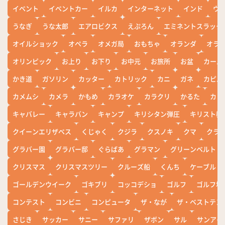
イベント
イベントカー
イルカ
インターネット
インド
ウ
うなぎ
うな太郎
エアロビクス
えぷろん
エミネントスラック
オイルショック
オペラ
オメガ局
おもちゃ
オランダ
オラ
オリンピック
お上り
お下り
お中元
お旅所
お盆
カール
かき道
ガソリン
カッター
カトリック
カニ
ガネ
カピバ
カメムシ
カメラ
かもめ
カラオケ
カラクリ
かるた
カレ
キャバレー
キャラバン
キャンプ
キリシタン弾圧
キリスト教
クイーンエリザベス
くじゃく
クジラ
クスノキ
クマ
クラ
グラバー園
グラバー邸
ぐらばあ
グラマン
グリーンベルト
クリスマス
クリスマスツリー
クルーズ船
くんち
ケーブル
ゴールデンウイーク
ゴキブリ
コッコデショ
ゴルフ
ゴルフ場
コンテスト
コンビニ
コンピュータ
ザ・なが
ザ・ベストテン
さじき
サッカー
サニー
サファリ
ザボン
サル
サンアイ