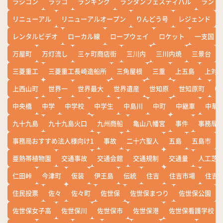
ラジコン
ラッコ
ランキング
ランタンフェスティバル
ランド
リニューアル
リニューアルオープン
りんどう号
レジェンド
レンタルビデオ
ローカル線
ロープウェイ
ロケット
一支国
万屋町
万灯流し
三ヶ町商店街
三川内
三川内焼
三景台
三菱重工
三菱重工長崎造船所
三角屋根
三重
上五島
上対
上西山町
世界一
世界最大
世界遺産
世知原
世知原町
中
中央橋
中学
中学校
中学生
中島川
中町
中継車
中華
九十九島
九十九島火口
九州商船
亀山八幡宮
事件
事務局お
事務局おすすめ法人様向け1
事故
二十六聖人
五島
五島市
亜熱帯植物園
交通事故
交通会館
交通規制
交通量
人工芝
仁田峠
今津町
仮装
伊王島
伝統
住吉
住吉市場
住吉
住民投票
佐々
佐々町
佐世保
佐世保まつり
佐世保公園
佐世保女子高
佐世保川
佐世保市
佐世保港
佐世保看護学校