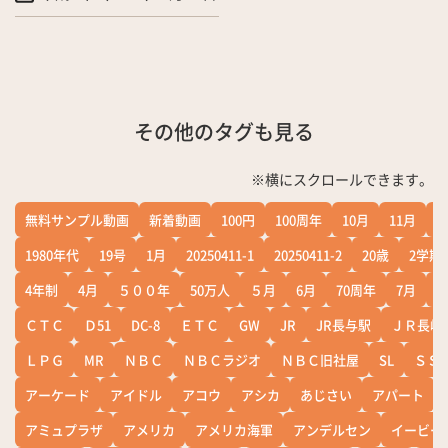
その他のタグも見る
※横にスクロールできます。
無料サンプル動画
新着動画
100円
100周年
10月
11月
1
1980年代
19号
1月
20250411-1
20250411-2
20歳
2学期
4年制
4月
５００年
50万人
５月
6月
70周年
7月
ＣＴＣ
Ｄ51
DC-8
ＥＴＣ
GW
JR
JR長与駅
ＪＲ長崎
ＬＰＧ
MR
ＮＢＣ
ＮＢＣラジオ
ＮＢＣ旧社屋
SL
ＳＳ
アーケード
アイドル
アコウ
アシカ
あじさい
アパート
アミュプラザ
アメリカ
アメリカ海軍
アンデルセン
イービー