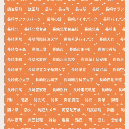
鍛冶屋町
鎌田町
長与
長与町
長与駅
長崎
長崎オランダ
長崎サファリパーク
長崎の鐘
長崎バイオパーク
長崎バイパス
長崎北
長崎北陽台高
長崎北陽台高校
長崎北高
長崎南
長
長崎国際
長崎国際経済大学
長崎外港バイパス
長崎大丸
長崎
長崎女子高
長崎工業
長崎市
長崎市川平町
長崎市役所
長
長崎本線
長崎水族館
長崎水産高校
長崎海上保安部
長崎港
長崎県庁
長崎県立女子短期大学
長崎県警
長崎砂漠
長崎空港
長崎純心大学
長崎総合科学
長崎総合科学大学
長崎自動車道
長崎西高
長崎警察署
長崎銀行
長崎電気軌道
長崎駅
長崎
閉山
閉店
開会式
開学
開拓農道
開校
開業
開港
開
間ノ瀬
防火
防犯カメラ
阿蘭陀万歳
附属病院
陶器
陶器
集中豪雨
集団就職
雑誌
離島
難民
雨
雲仙
雲仙市