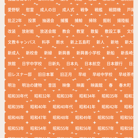
愛野駅
慰霊
成人の日
成人式
戦争
戦艦
戦闘機
戸尾
批正2年
投票
抽選会
捕獲
捕鯨
掃除
掘削
揚陸艇
改装
放射能
放送会館
教会
教室
散髪
敷設工事
文化
文教キャンパス
料亭
断水
新上五島町
新人
新地
新大工
新成人
新校舎
新緑
新興善
新興善小学校
新船
新長崎漁
旅館
日宇中学校
日新丸
日本丸
日本航空
日本銀行
日米
旧レスナー邸
旧日本軍
旧正月
早岐
早岐中学校
早岐茶市
明治
明治の建物
昔話
映像
映画
映画館
春
春木町
昭和30年代
昭和32年
昭和33年
昭和34年
昭和35年
昭和36
昭和39年
昭和40年
昭和40年代
昭和41年
昭和42年
昭和43
昭和46年
昭和47年
昭和48年
昭和49年
昭和50年
昭和50年
昭和53年
昭和54年
昭和55年
昭和56年
昭和57年
昭和58年