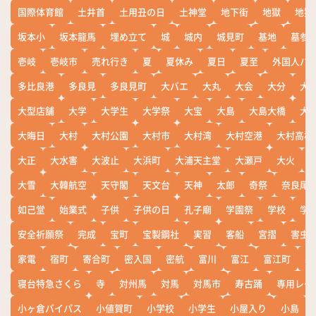
国際体育館
土井首
土用丑の日
土神堂
地下街
地獄
地獄
坂本小
坂本龍馬
埋め立て
城
城内
城見町
基地
墓参
壱岐
壱岐市
売れ行き
夏
夏休み
夏日
夏至
外国人バ
多比良港
多良見
多良見町
大バエ
大丸
大会
大分
大
大型店舗
大学
大学生
大学祭
大宝
大島
大島大橋
大
大晦日
大村
大村公園
大村市
大村湾
大村空港
大村高校
大正
大水害
大波止
大浜町
大浦天主堂
大瀬戸
大火
大雪
大韓航空
天守閣
天文台
天神
太郎
奇祭
奈良尾
如己堂
始業式
子供
子供の日
孔子廟
学園祭
学校
学
安全祈願祭
完成
宝町
宝製鋼社
実習
客船
宮摺
害虫
家電
宿町
寄合町
密入国
密航
富川
富江
富江町
寒
寝台特急さくら
寺
対州馬
対馬
対馬市
寿古踊
専用レー
小ヶ倉バイパス
小値賀町
小学校
小学生
小屋入り
小島