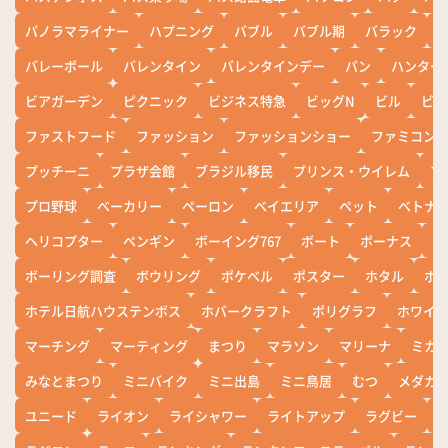
パノラマライナー
ハプニング
バブル
バブル期
バラック
バレーボール
バレンタイン
バレンタインデー
パン
ハンター
ビアガーデン
ピクニック
ビジネス特急
ビッグN
ビル
ビワ
ファストフード
ファッション
ファッションショー
ファミコン
プッチーニ
プラザ会館
ブラジル移民
プリンス・ウイレム
ブ
プロ野球
ベーカリー
ペーロン
ベイエリア
ペット
ベトナ
ヘリコプター
ペンギン
ボーイング767
ボート
ボーナス
ホ
ボーリング調査
ボウリング
ポケベル
ポスター
ホタル
ホ
ホテル日航ハウステンボス
ホバークラフト
ポリグラフ
ホワイ
マーチング
マーティング
まつり
マラソン
マリーナ
ミカ
みなとまつり
ミニバイク
ミニ出島
ミニ鳥居
むつ
メダカ
ユニード
ライオン
ライシャワー
ライトアップ
ラグビー