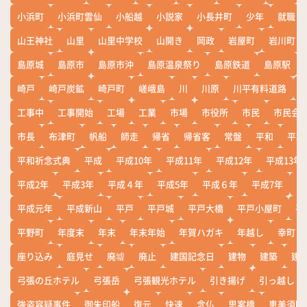
小浜町
小浜町雲仙
小船越
小説家
小長井町
少年
就職
山王神社
山里
山里中学校
山開き
岡政
岩屋町
岩川町
島原城
島原市
島原市沖
島原温泉祭り
島原鉄道
島原駅
崎戸
崎戸炭鉱
崎戸町
嵯峨島
川
川原
川平有料道路
工事中
工事開始
工場
工業
市場
市役所
市民
市民会
市長
布津町
帆船
師走
帰省
帰省客
常盤
平和
平和
平和祈念式典
平成
平成10年
平成11年
平成12年
平成13年
平成2年
平成3年
平成４年
平成5年
平成６年
平成7年
平
平成元年
平成新山
平戸
平戸城
平戸大橋
平戸小屋町
平
平野町
年度末
年末
年末年始
年賀ハガキ
年越し
幸町
座り込み
庭見せ
廃墟
廃止
建国記念日
建物
建築
建
弓張の丘ホテル
弓張岳
弓張観光ホテル
引き揚げ
引っ越し
強盗容疑事件
御朱印船
復元
快速
念仏
思案橋
恵美須町