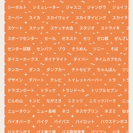
シーボルト
シミュレーター
ジャスコ
ジャンがラ
ジョイフル
スーパー
スイカ
スカイウェイ
スカイダイビング
スカイラン
スケート
スケッチ
スケッチ大会
スタジオ
ストライキ
ス
スポーツセンター
セール
ゼネスト
セリ
ゼロ戦
ぜんざい
センター試験
センバツ
ゾウ
そうめん
ソニー
そば
ソフ
ダイエーホークス
ダイナマイト
ダイバー
タイムカプセル
タ
タンカー
ダンス
ダンプカー
チトセピア
ちゃんぽん
ツシ
デザイン
デパート
テレビ
トイレットペーパー
トラ
トラ
ドラゴンボート
トラック
トランドール
トリプルセブン
ドル
どんの山
トンビ
ながさき
ニミッツ
ニミッツパーク
ニュ
ニュータウン
ニュー長崎
ネコ
ネスサブリン
ネズミ
ねず
バイオパーク
バイク
バイパス
パイロット
ハウステンボス
ハステンボス
バス乗り場
バス路面電車
パソコン
ハタ
ハ