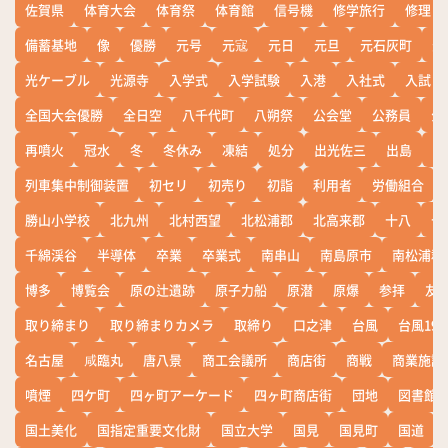
佐賀県
体育大会
体育祭
体育館
信号機
修学旅行
修理
備蓄基地
像
優勝
元号
元寇
元日
元旦
元石灰町
元
光ケーブル
光源寺
入学式
入学試験
入港
入社式
入試
全国大会優勝
全日空
八千代町
八朔祭
公会堂
公務員
公
再噴火
冠水
冬
冬休み
凍結
処分
出光佐三
出島
出
列車集中制御装置
初セリ
初売り
初詣
利用者
労働組合
勝山小学校
北九州
北村西望
北松浦郡
北高来郡
十八
十
千綿渓谷
半導体
卒業
卒業式
南串山
南島原市
南松浦郡
博多
博覧会
原の辻遺跡
原子力船
原潜
原爆
参拝
友
取り締まり
取り締まりカメラ
取締り
口之津
台風
台風19
名古屋
咸臨丸
唐八景
商工会議所
商店街
商戦
商業施設
噴煙
四ケ町
四ヶ町アーケード
四ヶ町商店街
団地
図書館
国土美化
国指定重要文化財
国立大学
国見
国見町
国道