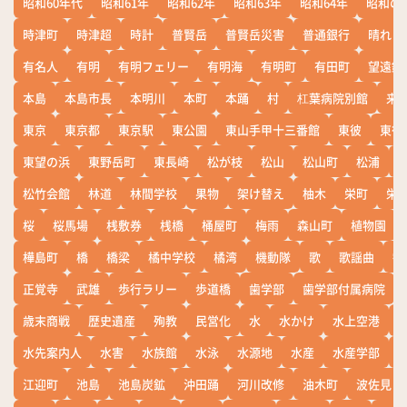
昭和60年代
昭和61年
昭和62年
昭和63年
昭和64年
昭和の
時津町
時津超
時計
普賢岳
普賢岳災害
普通銀行
晴れ
有名人
有明
有明フェリー
有明海
有明町
有田町
望遠鏡
本島
本島市長
本明川
本町
本踊
村
杠葉病院別館
来
東京
東京都
東京駅
東公園
東山手甲十三番館
東彼
東彼
東望の浜
東野岳町
東長崎
松が枝
松山
松山町
松浦
松竹会館
林道
林間学校
果物
架け替え
柚木
栄町
栄
桜
桜馬場
桟敷券
桟橋
桶屋町
梅雨
森山町
植物園
樺島町
橋
橋梁
橘中学校
橘湾
機動隊
歌
歌謡曲
歓
正覚寺
武雄
歩行ラリー
歩道橋
歯学部
歯学部付属病院
歳末商戦
歴史遺産
殉教
民営化
水
水かけ
水上空港
水先案内人
水害
水族館
水泳
水源地
水産
水産学部
江迎町
池島
池島炭鉱
沖田踊
河川改修
油木町
波佐見