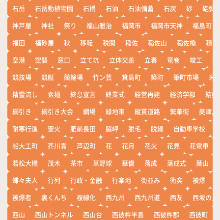
石岳
石岳動植物園
石橋
石油
石油備蓄
石炭
砂
砲弾
神戸屋
神社
祭り
福山雅治
福岡市
福岡市天神
福島町
福田
福砂屋
秋
移転
税関
稲佐
稲佐山
稲佐橋
積雪
空港
空襲
窓口
立て坑
立体交差
立春
竜巻
竣工
端
競技場
競艇
競輪場
竹ン芸
箕島町
築町
築町市場
米
精霊流し
素麺
終息宣言
終業式
経営再建
経済学部
結婚
綱引き
綱引き大会
網場
緑地帯
縦貫道路
繁華街
美津島
耐寒行進
聖火
肥前長田
脇岬
脱毛
脱線
自動車学校
船大工町
芥川賞
芦辺町
花
花月
花火
花見
花電車
若松大橋
茂木
茶市
草野球
華僑
落成
落成式
葉山
蝶々夫人
行列
行政・金融
行楽地
街並み
衝突
被爆
被爆者
裏くんち
複線化
西九州
西九州道
西友
西坂の丘
西山
西山トンネル
西山台
西彼杵半島
西彼杵郡
西彼町