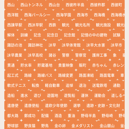
西山
西山トンネル
西山台
西彼杵半島
西彼杵郡
西彼町
西洋館
西海パールシー
西海学園
西海市
西海橋
西海橋水
西諌早駅
西諫早駅
西鉄
観光
観光名所
観光施設
観光船
解体
訓練
記念
記念日
記念館
記憶の中の建物
試験
諏訪の池
諏訪神社
諫早
諫早体育館
諫早大水害
諫早市
諫早農業
諫早高校
諸谷
警察
警察官
護岸工事
象
豪
貫通
貯水率
貯蔵基地
貴重映像
賑町
赤ちゃん
赤レンガ
起工式
路線
路線バス
路線変更
路面凍結
路面電車
車
軟式テニス
転換
軽自動車
追悼
退治
送電鉄塔
通勤
造船
進水
遊び
遊園地
遊覧船
運休
運動会
道しるべ
遣唐使
遣唐使船
遣欧少年使節
選挙
遺跡・史跡・文化財
都大路
鄭成功
配備
酒造
重油
野母半島
野母崎
野母
野球部
野良猫
野鳥
金の卵
金メダリスト
金山銀山
釜山