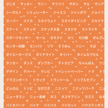
さじき
サッカー
サニー
サファリ
ザボン
サル
サンアイ
シーボルト
シミュレーター
ジャスコ
ジャンがラ
ジョイフル
スーパー
スイカ
スカイウェイ
スカイダイビング
スカイラン
スケート
スケッチ
スケッチ大会
スタジオ
ストライキ
ス
スポーツセンター
セール
ゼネスト
セリ
ゼロ戦
ぜんざい
センター試験
センバツ
ゾウ
そうめん
ソニー
そば
ソフ
ダイエーホークス
ダイナマイト
ダイバー
タイムカプセル
タ
タンカー
ダンス
ダンプカー
チトセピア
ちゃんぽん
ツシ
デザイン
デパート
テレビ
トイレットペーパー
トラ
トラ
ドラゴンボート
トラック
トランドール
トリプルセブン
ドル
どんの山
トンビ
ながさき
ニミッツ
ニミッツパーク
ニュ
ニュータウン
ニュー長崎
ネコ
ネスサブリン
ネズミ
ねず
バイオパーク
バイク
バイパス
パイロット
ハウステンボス