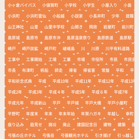
小ヶ倉バイパス
小値賀町
小学校
小学生
小屋入り
小島
小浜町
小浜町雲仙
小船越
小説家
小長井町
少年
就職
山王神社
山里
山里中学校
山開き
岡政
岩屋町
岩川町
島原城
島原市
島原市沖
島原温泉祭り
島原鉄道
島原駅
崎戸
崎戸炭鉱
崎戸町
嵯峨島
川
川原
川平有料道路
工事中
工事開始
工場
工業
市場
市役所
市民
市民会
市長
布津町
帆船
師走
帰省
帰省客
常盤
平和
平和
平和祈念式典
平成
平成10年
平成11年
平成12年
平成13年
平成2年
平成3年
平成４年
平成5年
平成６年
平成7年
平
平成元年
平成新山
平戸
平戸城
平戸大橋
平戸小屋町
平
平野町
年度末
年末
年末年始
年賀ハガキ
年越し
幸町
座り込み
庭見せ
廃墟
廃止
建国記念日
建物
建築
建
弓張の丘ホテル
弓張岳
弓張観光ホテル
引き揚げ
引っ越し