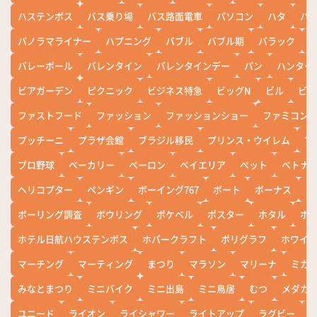
ハステンボス
バス乗り場
バス路面電車
パソコン
ハタ
ハ
パノラマライナー
ハプニング
バブル
バブル期
バラック
バレーボール
バレンタイン
バレンタインデー
パン
ハンター
ビアガーデン
ピクニック
ビジネス特急
ビッグN
ビル
ビワ
ファストフード
ファッション
ファッションショー
ファミコン
プッチーニ
プラザ会館
ブラジル移民
プリンス・ウイレム
ブ
プロ野球
ベーカリー
ペーロン
ベイエリア
ペット
ベトナ
ヘリコプター
ペンギン
ボーイング767
ボート
ボーナス
ホ
ボーリング調査
ボウリング
ポケベル
ポスター
ホタル
ホ
ホテル日航ハウステンボス
ホバークラフト
ポリグラフ
ホワイ
マーチング
マーティング
まつり
マラソン
マリーナ
ミカ
みなとまつり
ミニバイク
ミニ出島
ミニ鳥居
むつ
メダカ
ユニード
ライオン
ライシャワー
ライトアップ
ラグビー