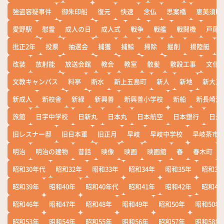
強盗容疑事件
御朱印船
復元
快速
念仏
思案橋
恵美須町
愛野駅
慰霊
成人の日
成人式
戦争
戦艦
戦闘機
戸尾
批正2年
投票
抽選会
捕獲
捕鯨
掃除
掘削
揚陸艇
改装
放射能
放送会館
教会
教室
散髪
敷設工事
文化
文教キャンパス
料亭
断水
新上五島町
新人
新地
新大工
新成人
新校舎
新緑
新興善
新興善小学校
新船
新長崎漁
旅館
日宇中学校
日新丸
日本丸
日本航空
日本銀行
日米
旧レスナー邸
旧日本軍
旧正月
早岐
早岐中学校
早岐茶市
明治
明治の建物
昔話
映像
映画
映画館
春
春木町
昭和30年代
昭和32年
昭和33年
昭和34年
昭和35年
昭和36
昭和39年
昭和40年
昭和40年代
昭和41年
昭和42年
昭和43
昭和46年
昭和47年
昭和48年
昭和49年
昭和50年
昭和50年
昭和53年
昭和54年
昭和55年
昭和56年
昭和57年
昭和58年