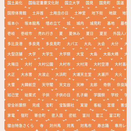
国土美化
国指定重要文化財
国立大学
国見
国見町
国道
国際体育館
土井首
土用丑の日
土神堂
地下街
地獄
地獄
坂本小
坂本龍馬
埋め立て
城
城内
城見町
基地
墓参
壱岐
壱岐市
売れ行き
夏
夏休み
夏日
夏至
外国人バ
多比良港
多良見
多良見町
大バエ
大丸
大会
大分
大
大型店舗
大学
大学生
大学祭
大宝
大島
大島大橋
大
大晦日
大村
大村公園
大村市
大村湾
大村空港
大村高校
大正
大水害
大波止
大浜町
大浦天主堂
大瀬戸
大火
大雪
大韓航空
天守閣
天文台
天神
太郎
奇祭
奈良尾
如己堂
始業式
子供
子供の日
孔子廟
学園祭
学校
学
安全祈願祭
完成
宝町
宝製鋼社
実習
客船
宮摺
害虫
家電
宿町
寄合町
密入国
密航
富川
富江
富江町
寒
寝台特急さくら
寺
対州馬
対馬
対馬市
寿古踊
専用レー