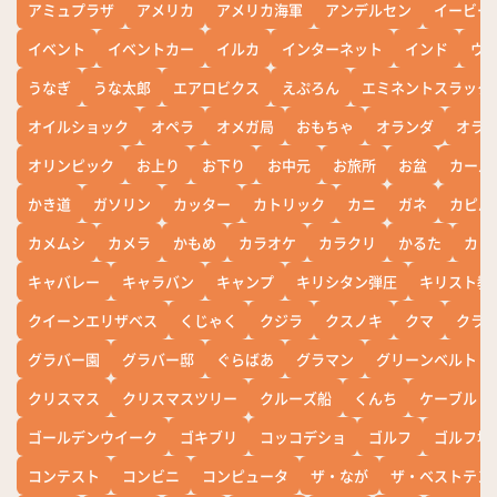
アミュプラザ
アメリカ
アメリカ海軍
アンデルセン
イービー
イベント
イベントカー
イルカ
インターネット
インド
ウ
うなぎ
うな太郎
エアロビクス
えぷろん
エミネントスラック
オイルショック
オペラ
オメガ局
おもちゃ
オランダ
オラ
オリンピック
お上り
お下り
お中元
お旅所
お盆
カール
かき道
ガソリン
カッター
カトリック
カニ
ガネ
カピバ
カメムシ
カメラ
かもめ
カラオケ
カラクリ
かるた
カレ
キャバレー
キャラバン
キャンプ
キリシタン弾圧
キリスト教
クイーンエリザベス
くじゃく
クジラ
クスノキ
クマ
クラ
グラバー園
グラバー邸
ぐらばあ
グラマン
グリーンベルト
クリスマス
クリスマスツリー
クルーズ船
くんち
ケーブル
ゴールデンウイーク
ゴキブリ
コッコデショ
ゴルフ
ゴルフ場
コンテスト
コンビニ
コンピュータ
ザ・なが
ザ・ベストテン