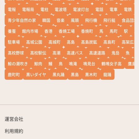
電報
電報局
電柱
電波塔
電波灯台
電話
電車
電鉄
青少年自然の家
韓国
音楽
風頭
飛行機
飛行艇
食品団地
養蚕
館内市場
香港
香焼工場
香焼町
馬
馬町
駅
駅
駐車場
高城公園
高城町
高島
高島炭鉱
高島町
高架広場
高校野球
高校駅伝
高潮
高速バス
高速道路
鬼岳
魚
鯨の潮吹き
鯨肉
鰻
鳥
鳴滝
鳴見台
鶴鳴女子高
鷹島
鹿町町
黒いダイヤ
黒丸踊
黒島
黒木町
龍踊
運営会社
利用規約