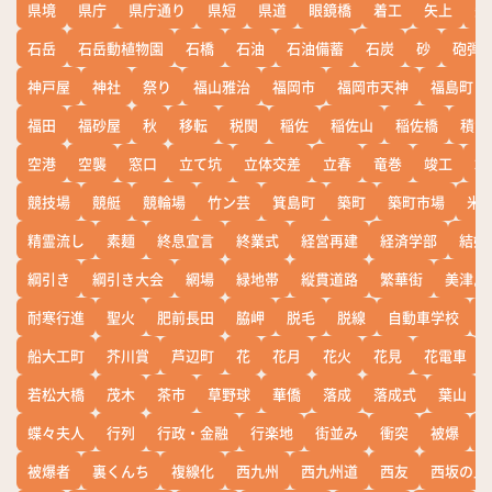
県境
県庁
県庁通り
県短
県道
眼鏡橋
着工
矢上
矢
石岳
石岳動植物園
石橋
石油
石油備蓄
石炭
砂
砲弾
神戸屋
神社
祭り
福山雅治
福岡市
福岡市天神
福島町
福田
福砂屋
秋
移転
税関
稲佐
稲佐山
稲佐橋
積雪
空港
空襲
窓口
立て坑
立体交差
立春
竜巻
竣工
端
競技場
競艇
競輪場
竹ン芸
箕島町
築町
築町市場
米
精霊流し
素麺
終息宣言
終業式
経営再建
経済学部
結婚
綱引き
綱引き大会
網場
緑地帯
縦貫道路
繁華街
美津島
耐寒行進
聖火
肥前長田
脇岬
脱毛
脱線
自動車学校
船大工町
芥川賞
芦辺町
花
花月
花火
花見
花電車
若松大橋
茂木
茶市
草野球
華僑
落成
落成式
葉山
蝶々夫人
行列
行政・金融
行楽地
街並み
衝突
被爆
被爆者
裏くんち
複線化
西九州
西九州道
西友
西坂の丘