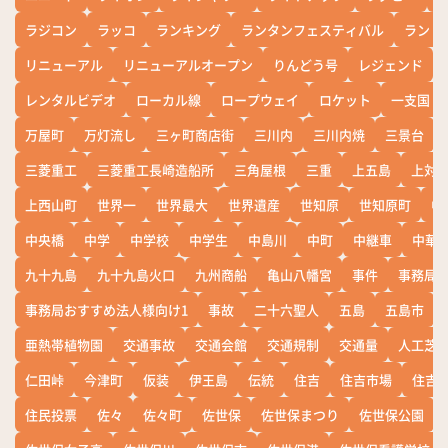
ラジコン
ラッコ
ランキング
ランタンフェスティバル
ランド
リニューアル
リニューアルオープン
りんどう号
レジェンド
レンタルビデオ
ローカル線
ロープウェイ
ロケット
一支国
万屋町
万灯流し
三ヶ町商店街
三川内
三川内焼
三景台
三菱重工
三菱重工長崎造船所
三角屋根
三重
上五島
上対
上西山町
世界一
世界最大
世界遺産
世知原
世知原町
中
中央橋
中学
中学校
中学生
中島川
中町
中継車
中華
九十九島
九十九島火口
九州商船
亀山八幡宮
事件
事務局お
事務局おすすめ法人様向け1
事故
二十六聖人
五島
五島市
亜熱帯植物園
交通事故
交通会館
交通規制
交通量
人工芝
仁田峠
今津町
仮装
伊王島
伝統
住吉
住吉市場
住吉
住民投票
佐々
佐々町
佐世保
佐世保まつり
佐世保公園