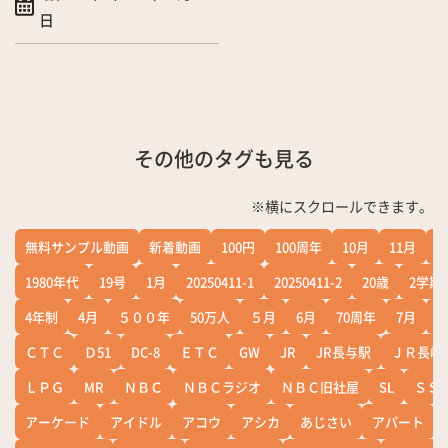
日
その他のタグも見る
※横にスクロールできます。
無料サンプル動画
新着動画
100円
100周年
10月
11月
1
1980年代
19号
1月
20250411-1
20250411-2
20歳
2学期
4年制
4月
５００年
50万人
５月
6月
70周年
7月
ＣＴＣ
Ｄ51
DC-8
ＥＴＣ
GW
JR
JR長与駅
ＪＲ長崎
ＬＰＧ
MR
ＮＢＣ
ＮＢＣラジオ
ＮＢＣ旧社屋
SL
ＳＳ
アーケード
アイドル
アコウ
アシカ
あじさい
アパート