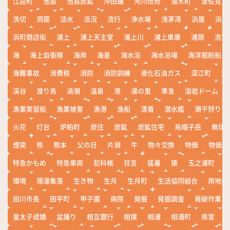
江迎町
池島
池島炭鉱
沖田踊
河川改修
油木町
波佐見
洗切
洞窟
活水
活況
流行
浄水場
浅茅湾
浜屋
浜屋
浜町商店街
浦上
浦上天主堂
浦上川
浦上車庫
浦頭
浩宮
海
海上自衛隊
海岸
海星
海水浴
海水浴場
海洋掘削船
海難事故
消費税
消防
消防訓練
液化石油ガス
深江町
淵
渓谷
渡り鳥
渦潮
温泉
港
湯の里
準急
溶岩ドーム
漁業実習船
漁業被害
漁港
漁船
漂着
潜水艦
潮干狩り
火花
灯台
炉粕町
炭住
炭鉱
炭鉱住宅
烏帽子岳
無印
煙突
熊
熊本
父の日
片淵
牛
物々交換
物価
物価高
特急かもめ
特急車両
犯科帳
狂言
猛暑
猿
玉之浦町
環境
環濠集落
生き物
生月
生月町
生活協同組合
用地売
田川市長
田平町
甲子園
病院
発掘
発掘調査
発破作業
皇太子成婚
盆踊り
相互銀行
相撲
相浦
相浦町
県営