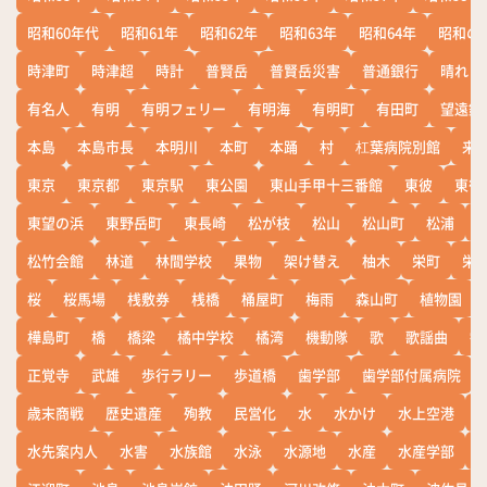
昭和60年代
昭和61年
昭和62年
昭和63年
昭和64年
昭和の
時津町
時津超
時計
普賢岳
普賢岳災害
普通銀行
晴れ
有名人
有明
有明フェリー
有明海
有明町
有田町
望遠鏡
本島
本島市長
本明川
本町
本踊
村
杠葉病院別館
来
東京
東京都
東京駅
東公園
東山手甲十三番館
東彼
東彼
東望の浜
東野岳町
東長崎
松が枝
松山
松山町
松浦
松竹会館
林道
林間学校
果物
架け替え
柚木
栄町
栄
桜
桜馬場
桟敷券
桟橋
桶屋町
梅雨
森山町
植物園
樺島町
橋
橋梁
橘中学校
橘湾
機動隊
歌
歌謡曲
歓
正覚寺
武雄
歩行ラリー
歩道橋
歯学部
歯学部付属病院
歳末商戦
歴史遺産
殉教
民営化
水
水かけ
水上空港
水先案内人
水害
水族館
水泳
水源地
水産
水産学部