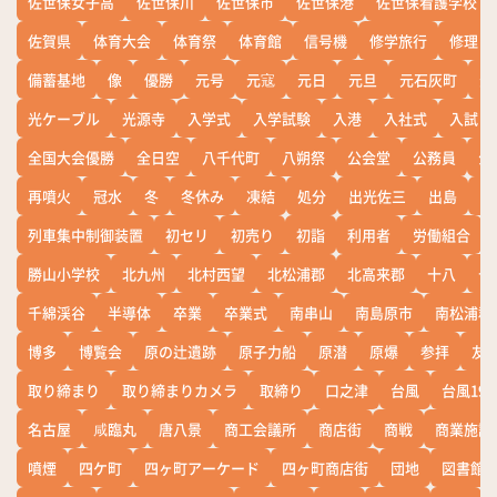
佐世保女子高
佐世保川
佐世保市
佐世保港
佐世保看護学校
佐賀県
体育大会
体育祭
体育館
信号機
修学旅行
修理
備蓄基地
像
優勝
元号
元寇
元日
元旦
元石灰町
元
光ケーブル
光源寺
入学式
入学試験
入港
入社式
入試
全国大会優勝
全日空
八千代町
八朔祭
公会堂
公務員
公
再噴火
冠水
冬
冬休み
凍結
処分
出光佐三
出島
出
列車集中制御装置
初セリ
初売り
初詣
利用者
労働組合
勝山小学校
北九州
北村西望
北松浦郡
北高来郡
十八
十
千綿渓谷
半導体
卒業
卒業式
南串山
南島原市
南松浦郡
博多
博覧会
原の辻遺跡
原子力船
原潜
原爆
参拝
友
取り締まり
取り締まりカメラ
取締り
口之津
台風
台風19
名古屋
咸臨丸
唐八景
商工会議所
商店街
商戦
商業施設
噴煙
四ケ町
四ヶ町アーケード
四ヶ町商店街
団地
図書館