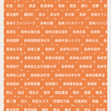
針尾
釣り
鉄道
鉄道事故
銀嶺
銀座
銀行
銃撃
銅座
鍛冶屋町
鎌田町
長与
長与町
長与駅
長崎
長崎オランダ
長崎サファリパーク
長崎の鐘
長崎バイオパーク
長崎バイパス
長崎北
長崎北陽台高
長崎北陽台高校
長崎北高
長崎南
長
長崎国際
長崎国際経済大学
長崎外港バイパス
長崎大丸
長崎
長崎女子高
長崎工業
長崎市
長崎市川平町
長崎市役所
長
長崎本線
長崎水族館
長崎水産高校
長崎海上保安部
長崎港
長崎県庁
長崎県立女子短期大学
長崎県警
長崎砂漠
長崎空港
長崎純心大学
長崎総合科学
長崎総合科学大学
長崎自動車道
長崎西高
長崎警察署
長崎銀行
長崎電気軌道
長崎駅
長崎
閉山
閉店
開会式
開学
開拓農道
開校
開業
開港
開
間ノ瀬
防火
防犯カメラ
阿蘭陀万歳
附属病院
陶器
陶器
集中豪雨
集団就職
雑誌
離島
難民
雨
雲仙
雲仙市