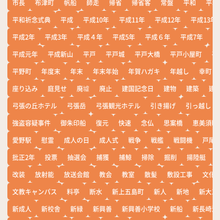
市長
布津町
帆船
師走
帰省
帰省客
常盤
平和
平和
平和祈念式典
平成
平成10年
平成11年
平成12年
平成13年
平成2年
平成3年
平成４年
平成5年
平成６年
平成7年
平
平成元年
平成新山
平戸
平戸城
平戸大橋
平戸小屋町
平
平野町
年度末
年末
年末年始
年賀ハガキ
年越し
幸町
座り込み
庭見せ
廃墟
廃止
建国記念日
建物
建築
建
弓張の丘ホテル
弓張岳
弓張観光ホテル
引き揚げ
引っ越し
強盗容疑事件
御朱印船
復元
快速
念仏
思案橋
恵美須町
愛野駅
慰霊
成人の日
成人式
戦争
戦艦
戦闘機
戸尾
批正2年
投票
抽選会
捕獲
捕鯨
掃除
掘削
揚陸艇
改装
放射能
放送会館
教会
教室
散髪
敷設工事
文化
文教キャンパス
料亭
断水
新上五島町
新人
新地
新大工
新成人
新校舎
新緑
新興善
新興善小学校
新船
新長崎漁