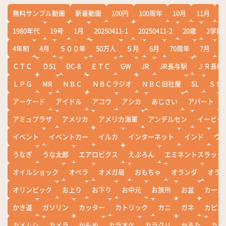
無料サンプル動画
新着動画
100円
100周年
10月
11月
1
1980年代
19号
1月
20250411-1
20250411-2
20歳
2学期
4年制
4月
５００年
50万人
５月
6月
70周年
7月
ＣＴＣ
Ｄ51
DC-8
ＥＴＣ
GW
JR
JR長与駅
ＪＲ長崎
ＬＰＧ
MR
ＮＢＣ
ＮＢＣラジオ
ＮＢＣ旧社屋
SL
ＳＳ
アーケード
アイドル
アコウ
アシカ
あじさい
アパート
アミュプラザ
アメリカ
アメリカ海軍
アンデルセン
イービー
イベント
イベントカー
イルカ
インターネット
インド
ウ
うなぎ
うな太郎
エアロビクス
えぷろん
エミネントスラック
オイルショック
オペラ
オメガ局
おもちゃ
オランダ
オラ
オリンピック
お上り
お下り
お中元
お旅所
お盆
カール
かき道
ガソリン
カッター
カトリック
カニ
ガネ
カピバ
カメムシ
カメラ
かもめ
カラオケ
カラクリ
かるた
カレ