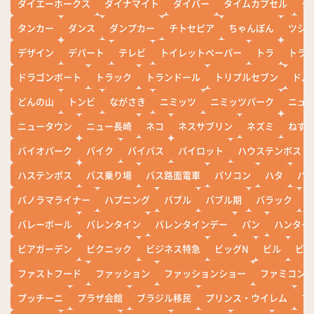
ダイエーホークス
ダイナマイト
ダイバー
タイムカプセル
タ
タンカー
ダンス
ダンプカー
チトセピア
ちゃんぽん
ツシ
デザイン
デパート
テレビ
トイレットペーパー
トラ
トラ
ドラゴンボート
トラック
トランドール
トリプルセブン
ドル
どんの山
トンビ
ながさき
ニミッツ
ニミッツパーク
ニュ
ニュータウン
ニュー長崎
ネコ
ネスサブリン
ネズミ
ねず
バイオパーク
バイク
バイパス
パイロット
ハウステンボス
ハステンボス
バス乗り場
バス路面電車
パソコン
ハタ
ハ
パノラマライナー
ハプニング
バブル
バブル期
バラック
バレーボール
バレンタイン
バレンタインデー
パン
ハンター
ビアガーデン
ピクニック
ビジネス特急
ビッグN
ビル
ビワ
ファストフード
ファッション
ファッションショー
ファミコン
プッチーニ
プラザ会館
ブラジル移民
プリンス・ウイレム
ブ