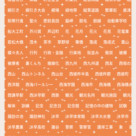
綱引き
綱引き大会
網場
緑地帯
縦貫道路
繁華街
美津島
耐寒行進
聖火
肥前長田
脇岬
脱毛
脱線
自動車学校
船大工町
芥川賞
芦辺町
花
花月
花火
花見
花電車
若松大橋
茂木
茶市
草野球
華僑
落成
落成式
葉山
蝶々夫人
行列
行政・金融
行楽地
街並み
衝突
被爆
被爆者
裏くんち
複線化
西九州
西九州道
西友
西坂の丘
西山
西山トンネル
西山台
西彼杵半島
西彼杵郡
西彼町
西洋館
西海パールシー
西海学園
西海市
西海橋
西海橋水
西諌早駅
西諫早駅
西鉄
観光
観光名所
観光施設
観光船
解体
訓練
記念
記念日
記念館
記憶の中の建物
試験
諏訪の池
諏訪神社
諫早
諫早体育館
諫早大水害
諫早市
諫早農業
諫早高校
諸谷
警察
警察官
護岸工事
象
豪