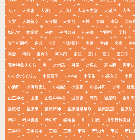
大正
大水害
大波止
大浜町
大浦天主堂
大瀬戸
大火
大雪
大韓航空
天守閣
天文台
天神
太郎
奇祭
奈良尾
如己堂
始業式
子供
子供の日
孔子廟
学園祭
学校
学
安全祈願祭
完成
宝町
宝製鋼社
実習
客船
宮摺
害虫
家電
宿町
寄合町
密入国
密航
富川
富江
富江町
寒
寝台特急さくら
寺
対州馬
対馬
対馬市
寿古踊
専用レー
小ヶ倉バイパス
小値賀町
小学校
小学生
小屋入り
小島
小浜町
小浜町雲仙
小船越
小説家
小長井町
少年
就職
山王神社
山里
山里中学校
山開き
岡政
岩屋町
岩川町
島原城
島原市
島原市沖
島原温泉祭り
島原鉄道
島原駅
崎戸
崎戸炭鉱
崎戸町
嵯峨島
川
川原
川平有料道路
工事中
工事開始
工場
工業
市場
市役所
市民
市民会