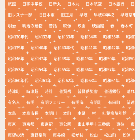
旅館
日宇中学校
日新丸
日本丸
日本航空
日本銀行
日米
旧レスナー邸
旧日本軍
旧正月
早岐
早岐中学校
早岐茶市
明治
明治の建物
昔話
映像
映画
映画館
春
春木町
昭和30年代
昭和32年
昭和33年
昭和34年
昭和35年
昭和36
昭和39年
昭和40年
昭和40年代
昭和41年
昭和42年
昭和43
昭和46年
昭和47年
昭和48年
昭和49年
昭和50年
昭和50年
昭和53年
昭和54年
昭和55年
昭和56年
昭和57年
昭和58年
昭和60年代
昭和61年
昭和62年
昭和63年
昭和64年
昭和の
時津町
時津超
時計
普賢岳
普賢岳災害
普通銀行
晴れ
有名人
有明
有明フェリー
有明海
有明町
有田町
望遠鏡
本島
本島市長
本明川
本町
本踊
村
杠葉病院別館
来
東京
東京都
東京駅
東公園
東山手甲十三番館
東彼
東彼
東望の浜
東野岳町
東長崎
松が枝
松山
松山町
松浦