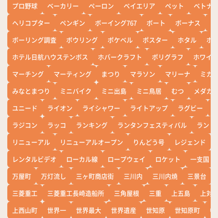
プロ野球
ベーカリー
ペーロン
ベイエリア
ペット
ベトナ
ヘリコプター
ペンギン
ボーイング767
ボート
ボーナス
ホ
ボーリング調査
ボウリング
ポケベル
ポスター
ホタル
ホ
ホテル日航ハウステンボス
ホバークラフト
ポリグラフ
ホワイ
マーチング
マーティング
まつり
マラソン
マリーナ
ミカ
みなとまつり
ミニバイク
ミニ出島
ミニ鳥居
むつ
メダカ
ユニード
ライオン
ライシャワー
ライトアップ
ラグビー
ラジコン
ラッコ
ランキング
ランタンフェスティバル
ランド
リニューアル
リニューアルオープン
りんどう号
レジェンド
レンタルビデオ
ローカル線
ロープウェイ
ロケット
一支国
万屋町
万灯流し
三ヶ町商店街
三川内
三川内焼
三景台
三菱重工
三菱重工長崎造船所
三角屋根
三重
上五島
上対
上西山町
世界一
世界最大
世界遺産
世知原
世知原町
中