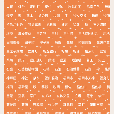
火花
灯台
炉粕町
炭住
炭鉱
炭鉱住宅
烏帽子岳
無印
煙突
熊
熊本
父の日
片淵
牛
物々交換
物価
物価高
特急かもめ
特急車両
犯科帳
狂言
猛暑
猿
玉之浦町
環境
環濠集落
生き物
生月
生月町
生活協同組合
用地売
田川市長
田平町
甲子園
病院
発掘
発掘調査
発破作業
皇太子成婚
盆踊り
相互銀行
相撲
相浦
相浦町
県営
県境
県庁
県庁通り
県短
県道
眼鏡橋
着工
矢上
矢
石岳
石岳動植物園
石橋
石油
石油備蓄
石炭
砂
砲弾
神戸屋
神社
祭り
福山雅治
福岡市
福岡市天神
福島町
福田
福砂屋
秋
移転
税関
稲佐
稲佐山
稲佐橋
積雪
空港
空襲
窓口
立て坑
立体交差
立春
竜巻
竣工
端
競技場
競艇
競輪場
竹ン芸
箕島町
築町
築町市場
米
精霊流し
素麺
終息宣言
終業式
経営再建
経済学部
結婚