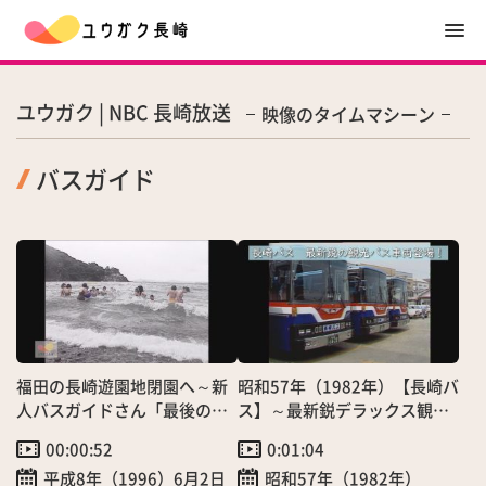
ユウガク | NBC 長崎放送
映像のタイムマシーン
バスガイド
福田の長崎遊園地閉園へ～新
昭和57年（1982年）【長崎バ
人バスガイドさん「最後の初
ス】～最新鋭デラックス観光
泳ぎ」
バス登場！～（9/2）
00:00:52
0:01:04
平成8年（1996）6月2日
昭和57年（1982年）