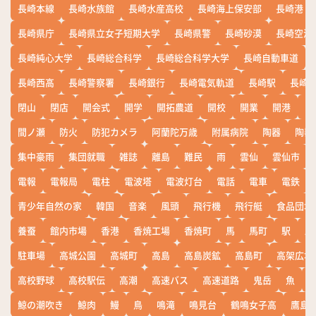
長崎本線
長崎水族館
長崎水産高校
長崎海上保安部
長崎港
長崎県庁
長崎県立女子短期大学
長崎県警
長崎砂漠
長崎空港
長崎純心大学
長崎総合科学
長崎総合科学大学
長崎自動車道
長崎西高
長崎警察署
長崎銀行
長崎電気軌道
長崎駅
長崎
閉山
閉店
開会式
開学
開拓農道
開校
開業
開港
開
間ノ瀬
防火
防犯カメラ
阿蘭陀万歳
附属病院
陶器
陶器
集中豪雨
集団就職
雑誌
離島
難民
雨
雲仙
雲仙市
電報
電報局
電柱
電波塔
電波灯台
電話
電車
電鉄
青少年自然の家
韓国
音楽
風頭
飛行機
飛行艇
食品団地
養蚕
館内市場
香港
香焼工場
香焼町
馬
馬町
駅
駅
駐車場
高城公園
高城町
高島
高島炭鉱
高島町
高架広場
高校野球
高校駅伝
高潮
高速バス
高速道路
鬼岳
魚
鯨の潮吹き
鯨肉
鰻
鳥
鳴滝
鳴見台
鶴鳴女子高
鷹島