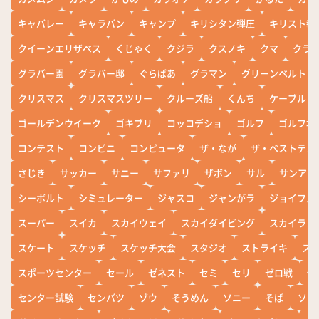
キャバレー
キャラバン
キャンプ
キリシタン弾圧
キリスト教
クイーンエリザベス
くじゃく
クジラ
クスノキ
クマ
クラ
グラバー園
グラバー邸
ぐらばあ
グラマン
グリーンベルト
クリスマス
クリスマスツリー
クルーズ船
くんち
ケーブル
ゴールデンウイーク
ゴキブリ
コッコデショ
ゴルフ
ゴルフ場
コンテスト
コンビニ
コンピュータ
ザ・なが
ザ・ベストテン
さじき
サッカー
サニー
サファリ
ザボン
サル
サンアイ
シーボルト
シミュレーター
ジャスコ
ジャンがラ
ジョイフル
スーパー
スイカ
スカイウェイ
スカイダイビング
スカイラン
スケート
スケッチ
スケッチ大会
スタジオ
ストライキ
ス
スポーツセンター
セール
ゼネスト
セミ
セリ
ゼロ戦
ぜ
センター試験
センバツ
ゾウ
そうめん
ソニー
そば
ソフ