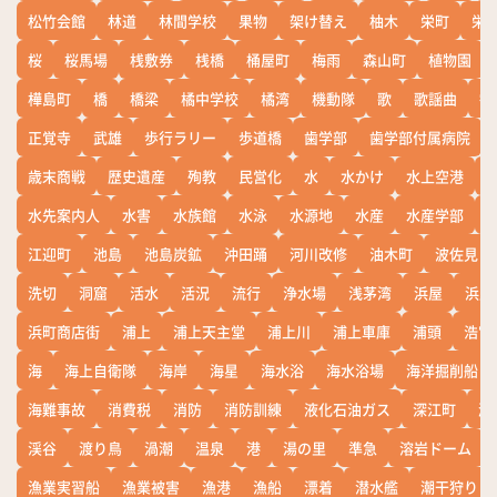
松竹会館
林道
林間学校
果物
架け替え
柚木
栄町
栄
桜
桜馬場
桟敷券
桟橋
桶屋町
梅雨
森山町
植物園
樺島町
橋
橋梁
橘中学校
橘湾
機動隊
歌
歌謡曲
歓
正覚寺
武雄
歩行ラリー
歩道橋
歯学部
歯学部付属病院
歳末商戦
歴史遺産
殉教
民営化
水
水かけ
水上空港
水先案内人
水害
水族館
水泳
水源地
水産
水産学部
江迎町
池島
池島炭鉱
沖田踊
河川改修
油木町
波佐見
洗切
洞窟
活水
活況
流行
浄水場
浅茅湾
浜屋
浜屋
浜町商店街
浦上
浦上天主堂
浦上川
浦上車庫
浦頭
浩宮
海
海上自衛隊
海岸
海星
海水浴
海水浴場
海洋掘削船
海難事故
消費税
消防
消防訓練
液化石油ガス
深江町
淵
渓谷
渡り鳥
渦潮
温泉
港
湯の里
準急
溶岩ドーム
漁業実習船
漁業被害
漁港
漁船
漂着
潜水艦
潮干狩り