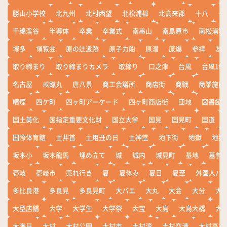
勝山小学校
北九州
北村西望
北松浦郡
北高来郡
十八
十
千綿渓谷
半導体
卒業
卒業式
南串山
南島原市
南松浦郡
博多
博覧会
原の辻遺跡
原子力船
原潜
原爆
参拝
友
取り締まり
取り締まりカメラ
取締り
口之津
台風
台風19
名古屋
咸臨丸
唐八景
商工会議所
商店街
商戦
商業施設
噴煙
四ケ町
四ヶ町アーケード
四ヶ町商店街
団地
図書館
国土美化
国指定重要文化財
国立大学
国見
国見町
国道
国際体育館
土井首
土用丑の日
土神堂
地下街
地獄
地獄
坂本小
坂本龍馬
埋め立て
城
城内
城見町
基地
墓参
壱岐
壱岐市
売れ行き
夏
夏休み
夏日
夏至
外国人バ
多比良港
多良見
多良見町
大バエ
大丸
大会
大分
大
大型店舗
大学
大学生
大学祭
大宝
大島
大島大橋
大
大晦日
大村
大村公園
大村市
大村湾
大村空港
大村高校