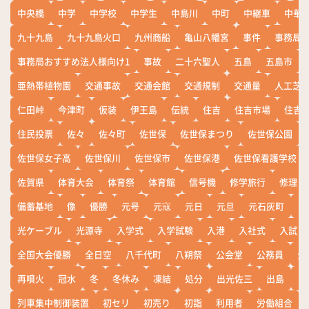
中央橋
中学
中学校
中学生
中島川
中町
中継車
中華
九十九島
九十九島火口
九州商船
亀山八幡宮
事件
事務局お
事務局おすすめ法人様向け1
事故
二十六聖人
五島
五島市
亜熱帯植物園
交通事故
交通会館
交通規制
交通量
人工芝
仁田峠
今津町
仮装
伊王島
伝統
住吉
住吉市場
住吉
住民投票
佐々
佐々町
佐世保
佐世保まつり
佐世保公園
佐世保女子高
佐世保川
佐世保市
佐世保港
佐世保看護学校
佐賀県
体育大会
体育祭
体育館
信号機
修学旅行
修理
備蓄基地
像
優勝
元号
元寇
元日
元旦
元石灰町
元
光ケーブル
光源寺
入学式
入学試験
入港
入社式
入試
全国大会優勝
全日空
八千代町
八朔祭
公会堂
公務員
公
再噴火
冠水
冬
冬休み
凍結
処分
出光佐三
出島
出
列車集中制御装置
初セリ
初売り
初詣
利用者
労働組合