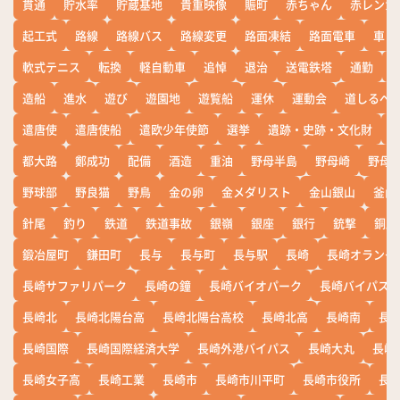
貫通
貯水率
貯蔵基地
貴重映像
賑町
赤ちゃん
赤レンガ
起工式
路線
路線バス
路線変更
路面凍結
路面電車
車
軟式テニス
転換
軽自動車
追悼
退治
送電鉄塔
通勤
造船
進水
遊び
遊園地
遊覧船
運休
運動会
道しるべ
遣唐使
遣唐使船
遣欧少年使節
選挙
遺跡・史跡・文化財
都大路
鄭成功
配備
酒造
重油
野母半島
野母崎
野母
野球部
野良猫
野鳥
金の卵
金メダリスト
金山銀山
釜山
針尾
釣り
鉄道
鉄道事故
銀嶺
銀座
銀行
銃撃
銅座
鍛冶屋町
鎌田町
長与
長与町
長与駅
長崎
長崎オランダ
長崎サファリパーク
長崎の鐘
長崎バイオパーク
長崎バイパス
長崎北
長崎北陽台高
長崎北陽台高校
長崎北高
長崎南
長
長崎国際
長崎国際経済大学
長崎外港バイパス
長崎大丸
長崎
長崎女子高
長崎工業
長崎市
長崎市川平町
長崎市役所
長