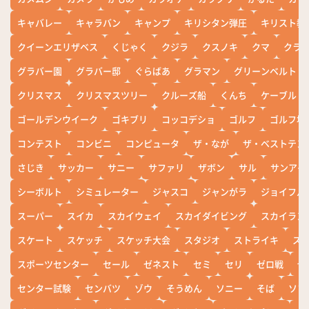
キャバレー
キャラバン
キャンプ
キリシタン弾圧
キリスト教
クイーンエリザベス
くじゃく
クジラ
クスノキ
クマ
クラ
グラバー園
グラバー邸
ぐらばあ
グラマン
グリーンベルト
クリスマス
クリスマスツリー
クルーズ船
くんち
ケーブル
ゴールデンウイーク
ゴキブリ
コッコデショ
ゴルフ
ゴルフ場
コンテスト
コンビニ
コンピュータ
ザ・なが
ザ・ベストテン
さじき
サッカー
サニー
サファリ
ザボン
サル
サンアイ
シーボルト
シミュレーター
ジャスコ
ジャンがラ
ジョイフル
スーパー
スイカ
スカイウェイ
スカイダイビング
スカイラン
スケート
スケッチ
スケッチ大会
スタジオ
ストライキ
ス
スポーツセンター
セール
ゼネスト
セミ
セリ
ゼロ戦
ぜ
センター試験
センバツ
ゾウ
そうめん
ソニー
そば
ソフ