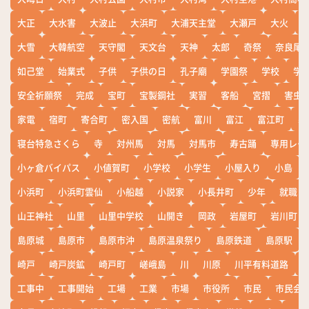
大正
大水害
大波止
大浜町
大浦天主堂
大瀬戸
大火
大雪
大韓航空
天守閣
天文台
天神
太郎
奇祭
奈良尾
如己堂
始業式
子供
子供の日
孔子廟
学園祭
学校
学
安全祈願祭
完成
宝町
宝製鋼社
実習
客船
宮摺
害虫
家電
宿町
寄合町
密入国
密航
富川
富江
富江町
寒
寝台特急さくら
寺
対州馬
対馬
対馬市
寿古踊
専用レー
小ヶ倉バイパス
小値賀町
小学校
小学生
小屋入り
小島
小浜町
小浜町雲仙
小船越
小説家
小長井町
少年
就職
山王神社
山里
山里中学校
山開き
岡政
岩屋町
岩川町
島原城
島原市
島原市沖
島原温泉祭り
島原鉄道
島原駅
崎戸
崎戸炭鉱
崎戸町
嵯峨島
川
川原
川平有料道路
工事中
工事開始
工場
工業
市場
市役所
市民
市民会