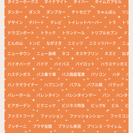
ダイエーホークス
ダイナマイト
ダイバー
タイムカプセル
タ
タンカー
ダンス
ダンプカー
チトセピア
ちゃんぽん
ツシ
デザイン
デパート
テレビ
トイレットペーパー
トラ
トラ
ドラゴンボート
トラック
トランドール
トリプルセブン
ドル
どんの山
トンビ
ながさき
ニミッツ
ニミッツパーク
ニュ
ニュータウン
ニュー長崎
ネコ
ネスサブリン
ネズミ
ねず
バイオパーク
バイク
バイパス
パイロット
ハウステンボス
ハステンボス
バス乗り場
バス路面電車
パソコン
ハタ
ハ
パノラマライナー
ハプニング
バブル
バブル期
バラック
バレーボール
バレンタイン
バレンタインデー
パン
ハンター
ビアガーデン
ピクニック
ビジネス特急
ビッグN
ビル
ビワ
ファストフード
ファッション
ファッションショー
ファミコン
プッチーニ
プラザ会館
ブラジル移民
プリンス・ウイレム
ブ