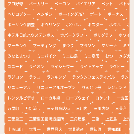
プロ野球
ベーカリー
ペーロン
ベイエリア
ペット
ベトナ
ヘリコプター
ペンギン
ボーイング767
ボート
ボーナス
ホ
ボーリング調査
ボウリング
ポケベル
ポスター
ホタル
ホ
ホテル日航ハウステンボス
ホバークラフト
ポリグラフ
ホワイ
マーチング
マーティング
まつり
マラソン
マリーナ
ミカ
みなとまつり
ミニバイク
ミニ出島
ミニ鳥居
むつ
メダカ
ユニード
ライオン
ライシャワー
ライトアップ
ラグビー
ラジコン
ラッコ
ランキング
ランタンフェスティバル
ランド
リニューアル
リニューアルオープン
りんどう号
レジェンド
レンタルビデオ
ローカル線
ロープウェイ
ロケット
一支国
万屋町
万灯流し
三ヶ町商店街
三川内
三川内焼
三景台
三菱重工
三菱重工長崎造船所
三角屋根
三重
上五島
上対
上西山町
世界一
世界最大
世界遺産
世知原
世知原町
中