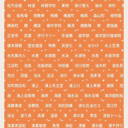
松竹会館
林道
林間学校
果物
架け替え
柚木
栄町
栄
桜
桜馬場
桟敷券
桟橋
桶屋町
梅雨
森山町
植物園
樺島町
橋
橋梁
橘中学校
橘湾
機動隊
歌
歌謡曲
歓
正覚寺
武雄
歩行ラリー
歩道橋
歯学部
歯学部付属病院
歳末商戦
歴史遺産
殉教
民営化
水
水かけ
水上空港
水先案内人
水害
水族館
水泳
水源地
水産
水産学部
江迎町
池島
池島炭鉱
沖田踊
河川改修
油木町
波佐見
洗切
洞窟
活水
活況
流行
浄水場
浅茅湾
浜屋
浜屋
浜町商店街
浦上
浦上天主堂
浦上川
浦上車庫
浦頭
浩宮
海
海上自衛隊
海岸
海星
海水浴
海水浴場
海洋掘削船
海難事故
消費税
消防
消防訓練
液化石油ガス
深江町
淵
渓谷
渡り鳥
渦潮
温泉
港
湯の里
準急
溶岩ドーム
漁業実習船
漁業被害
漁港
漁船
漂着
潜水艦
潮干狩り