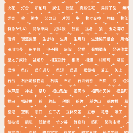
火花
灯台
炉粕町
炭住
炭鉱
炭鉱住宅
烏帽子岳
無印
煙突
熊
熊本
父の日
片淵
牛
物々交換
物価
物価高
特急かもめ
特急車両
犯科帳
狂言
猛暑
猿
玉之浦町
環境
環濠集落
生き物
生月
生月町
生活協同組合
用地売
田川市長
田平町
甲子園
病院
発掘
発掘調査
発破作業
皇太子成婚
盆踊り
相互銀行
相撲
相浦
相浦町
県営
県境
県庁
県庁通り
県短
県道
眼鏡橋
着工
矢上
矢
石岳
石岳動植物園
石橋
石油
石油備蓄
石炭
砂
砲弾
神戸屋
神社
祭り
福山雅治
福岡市
福岡市天神
福島町
福田
福砂屋
秋
移転
税関
稲佐
稲佐山
稲佐橋
積雪
空港
空襲
窓口
立て坑
立体交差
立春
竜巻
竣工
端
競技場
競艇
競輪場
竹ン芸
箕島町
築町
築町市場
米
精霊流し
素麺
終息宣言
終業式
経営再建
経済学部
結婚