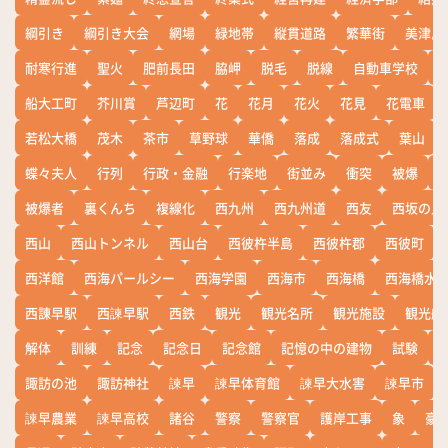
綱引き
綱引き大会
網場
緑地帯
縦貫道路
繁華街
美津島
耐寒行進
聖火
肥前長田
脇岬
脱毛
脱線
自動車学校
船大工町
芥川賞
芦辺町
花
花月
花火
花見
花電車
若松大橋
茂木
茶市
草野球
華僑
落成
落成式
葉山
蝶々夫人
行列
行政・金融
行楽地
街並み
衝突
被爆
被爆者
裏くんち
複線化
西九州
西九州道
西友
西坂の丘
西山
西山トンネル
西山台
西彼杵半島
西彼杵郡
西彼町
西洋館
西海パールシー
西海学園
西海市
西海橋
西海橋水
西諌早駅
西諫早駅
西鉄
観光
観光名所
観光施設
観光船
解体
訓練
記念
記念日
記念館
記憶の中の建物
試験
諏訪の池
諏訪神社
諫早
諫早体育館
諫早大水害
諫早市
諫早農業
諫早高校
諸谷
警察
警察官
護岸工事
象
豪