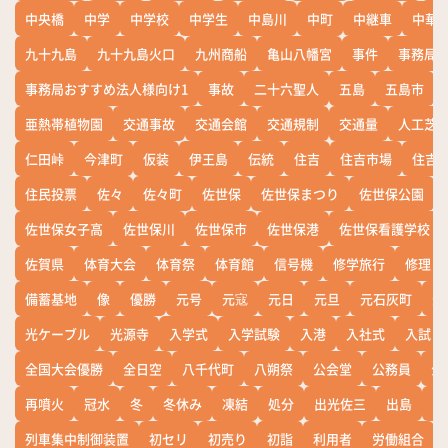
中央橋
中学
中学校
中学生
中島川
中町
中継車
中華
九十九島
九十九島火口
九州商船
亀山八幡宮
事件
事務局お
事務局おすすめ法人様向け1
事故
二十六聖人
五島
五島市
亜熱帯植物園
交通事故
交通会館
交通規制
交通量
人工芝
仁田峠
今津町
仮装
伊王島
伝統
住吉
住吉市場
住吉
住民投票
佐々
佐々町
佐世保
佐世保まつり
佐世保公園
佐世保女子高
佐世保川
佐世保市
佐世保港
佐世保看護学校
佐賀県
体育大会
体育祭
体育館
信号機
修学旅行
修理
備蓄基地
像
優勝
元号
元寇
元日
元旦
元石灰町
元
光ケーブル
光源寺
入学式
入学試験
入港
入社式
入試
全国大会優勝
全日空
八千代町
八朔祭
公会堂
公務員
公
再噴火
冠水
冬
冬休み
凍結
処分
出光佐三
出島
出
列車集中制御装置
初セリ
初売り
初詣
利用者
労働組合