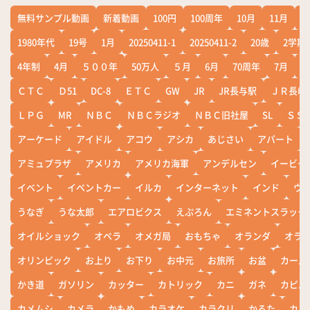
無料サンプル動画
新着動画
100円
100周年
10月
11月
1
1980年代
19号
1月
20250411-1
20250411-2
20歳
2学期
4年制
4月
５００年
50万人
５月
6月
70周年
7月
ＣＴＣ
Ｄ51
DC-8
ＥＴＣ
GW
JR
JR長与駅
ＪＲ長崎
ＬＰＧ
MR
ＮＢＣ
ＮＢＣラジオ
ＮＢＣ旧社屋
SL
ＳＳ
アーケード
アイドル
アコウ
アシカ
あじさい
アパート
アミュプラザ
アメリカ
アメリカ海軍
アンデルセン
イービー
イベント
イベントカー
イルカ
インターネット
インド
ウ
うなぎ
うな太郎
エアロビクス
えぷろん
エミネントスラック
オイルショック
オペラ
オメガ局
おもちゃ
オランダ
オラ
オリンピック
お上り
お下り
お中元
お旅所
お盆
カール
かき道
ガソリン
カッター
カトリック
カニ
ガネ
カピバ
カメムシ
カメラ
かもめ
カラオケ
カラクリ
かるた
カレ