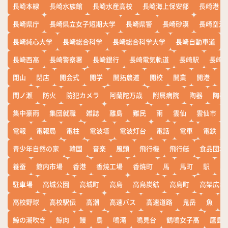
長崎本線
長崎水族館
長崎水産高校
長崎海上保安部
長崎港
長崎県庁
長崎県立女子短期大学
長崎県警
長崎砂漠
長崎空港
長崎純心大学
長崎総合科学
長崎総合科学大学
長崎自動車道
長崎西高
長崎警察署
長崎銀行
長崎電気軌道
長崎駅
長崎
閉山
閉店
開会式
開学
開拓農道
開校
開業
開港
開
間ノ瀬
防火
防犯カメラ
阿蘭陀万歳
附属病院
陶器
陶器
集中豪雨
集団就職
雑誌
離島
難民
雨
雲仙
雲仙市
電報
電報局
電柱
電波塔
電波灯台
電話
電車
電鉄
青少年自然の家
韓国
音楽
風頭
飛行機
飛行艇
食品団地
養蚕
館内市場
香港
香焼工場
香焼町
馬
馬町
駅
駅
駐車場
高城公園
高城町
高島
高島炭鉱
高島町
高架広場
高校野球
高校駅伝
高潮
高速バス
高速道路
鬼岳
魚
鯨の潮吹き
鯨肉
鰻
鳥
鳴滝
鳴見台
鶴鳴女子高
鷹島