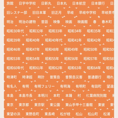
旅館
日宇中学校
日新丸
日本丸
日本航空
日本銀行
日米
旧レスナー邸
旧日本軍
旧正月
早岐
早岐中学校
早岐茶市
明治
明治の建物
昔話
映像
映画
映画館
春
春木町
昭和30年代
昭和32年
昭和33年
昭和34年
昭和35年
昭和36
昭和39年
昭和40年
昭和40年代
昭和41年
昭和42年
昭和43
昭和46年
昭和47年
昭和48年
昭和49年
昭和50年
昭和50年
昭和53年
昭和54年
昭和55年
昭和56年
昭和57年
昭和58年
昭和60年代
昭和61年
昭和62年
昭和63年
昭和64年
昭和の
時津町
時津超
時計
普賢岳
普賢岳災害
普通銀行
晴れ
有名人
有明
有明フェリー
有明海
有明町
有田町
望遠鏡
本島
本島市長
本明川
本町
本踊
村
杠葉病院別館
来
東京
東京都
東京駅
東公園
東山手甲十三番館
東彼
東彼
東望の浜
東野岳町
東長崎
松が枝
松山
松山町
松浦