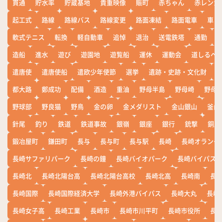
貫通
貯水率
貯蔵基地
貴重映像
賑町
赤ちゃん
赤レンガ
起工式
路線
路線バス
路線変更
路面凍結
路面電車
車
軟式テニス
転換
軽自動車
追悼
退治
送電鉄塔
通勤
造船
進水
遊び
遊園地
遊覧船
運休
運動会
道しるべ
遣唐使
遣唐使船
遣欧少年使節
選挙
遺跡・史跡・文化財
都大路
鄭成功
配備
酒造
重油
野母半島
野母崎
野母
野球部
野良猫
野鳥
金の卵
金メダリスト
金山銀山
釜山
針尾
釣り
鉄道
鉄道事故
銀嶺
銀座
銀行
銃撃
銅座
鍛冶屋町
鎌田町
長与
長与町
長与駅
長崎
長崎オランダ
長崎サファリパーク
長崎の鐘
長崎バイオパーク
長崎バイパス
長崎北
長崎北陽台高
長崎北陽台高校
長崎北高
長崎南
長
長崎国際
長崎国際経済大学
長崎外港バイパス
長崎大丸
長崎
長崎女子高
長崎工業
長崎市
長崎市川平町
長崎市役所
長