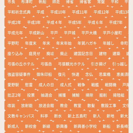
市長
布津町
帆船
師走
帰省
帰省客
常盤
平和
平和
平和祈念式典
平成
平成10年
平成11年
平成12年
平成13年
平成2年
平成3年
平成４年
平成5年
平成６年
平成7年
平
平成元年
平成新山
平戸
平戸城
平戸大橋
平戸小屋町
平
平野町
年度末
年末
年末年始
年賀ハガキ
年越し
幸町
座り込み
庭見せ
廃墟
廃止
建国記念日
建物
建築
建
弓張の丘ホテル
弓張岳
弓張観光ホテル
引き揚げ
引っ越し
強盗容疑事件
御朱印船
復元
快速
念仏
思案橋
恵美須町
愛野駅
慰霊
成人の日
成人式
戦争
戦艦
戦闘機
戸尾
批正2年
投票
抽選会
捕獲
捕鯨
掃除
掘削
揚陸艇
改装
放射能
放送会館
教会
教室
散髪
敷設工事
文化
文教キャンパス
料亭
断水
新上五島町
新人
新地
新大工
新成人
新校舎
新緑
新興善
新興善小学校
新船
新長崎漁