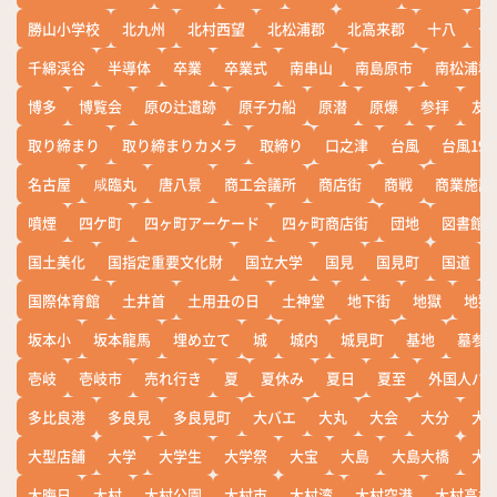
勝山小学校
北九州
北村西望
北松浦郡
北高来郡
十八
十
千綿渓谷
半導体
卒業
卒業式
南串山
南島原市
南松浦郡
博多
博覧会
原の辻遺跡
原子力船
原潜
原爆
参拝
友
取り締まり
取り締まりカメラ
取締り
口之津
台風
台風19
名古屋
咸臨丸
唐八景
商工会議所
商店街
商戦
商業施設
噴煙
四ケ町
四ヶ町アーケード
四ヶ町商店街
団地
図書館
国土美化
国指定重要文化財
国立大学
国見
国見町
国道
国際体育館
土井首
土用丑の日
土神堂
地下街
地獄
地獄
坂本小
坂本龍馬
埋め立て
城
城内
城見町
基地
墓参
壱岐
壱岐市
売れ行き
夏
夏休み
夏日
夏至
外国人バ
多比良港
多良見
多良見町
大バエ
大丸
大会
大分
大
大型店舗
大学
大学生
大学祭
大宝
大島
大島大橋
大
大晦日
大村
大村公園
大村市
大村湾
大村空港
大村高校