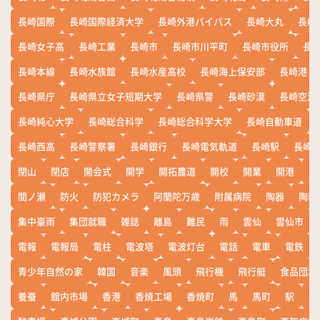
長崎国際
長崎国際経済大学
長崎外港バイパス
長崎大丸
長崎
長崎女子高
長崎工業
長崎市
長崎市川平町
長崎市役所
長
長崎本線
長崎水族館
長崎水産高校
長崎海上保安部
長崎港
長崎県庁
長崎県立女子短期大学
長崎県警
長崎砂漠
長崎空港
長崎純心大学
長崎総合科学
長崎総合科学大学
長崎自動車道
長崎西高
長崎警察署
長崎銀行
長崎電気軌道
長崎駅
長崎
閉山
閉店
開会式
開学
開拓農道
開校
開業
開港
開
間ノ瀬
防火
防犯カメラ
阿蘭陀万歳
附属病院
陶器
陶器
集中豪雨
集団就職
雑誌
離島
難民
雨
雲仙
雲仙市
電報
電報局
電柱
電波塔
電波灯台
電話
電車
電鉄
青少年自然の家
韓国
音楽
風頭
飛行機
飛行艇
食品団地
養蚕
館内市場
香港
香焼工場
香焼町
馬
馬町
駅
駅