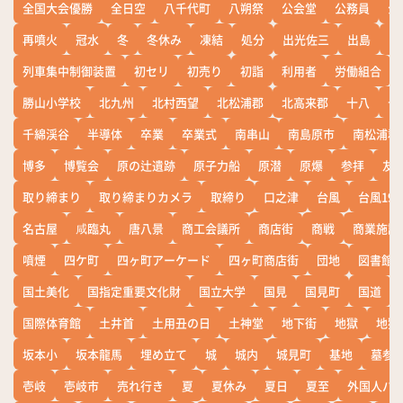
全国大会優勝
全日空
八千代町
八朔祭
公会堂
公務員
公
再噴火
冠水
冬
冬休み
凍結
処分
出光佐三
出島
出
列車集中制御装置
初セリ
初売り
初詣
利用者
労働組合
勝山小学校
北九州
北村西望
北松浦郡
北高来郡
十八
十
千綿渓谷
半導体
卒業
卒業式
南串山
南島原市
南松浦郡
博多
博覧会
原の辻遺跡
原子力船
原潜
原爆
参拝
友
取り締まり
取り締まりカメラ
取締り
口之津
台風
台風19
名古屋
咸臨丸
唐八景
商工会議所
商店街
商戦
商業施設
噴煙
四ケ町
四ヶ町アーケード
四ヶ町商店街
団地
図書館
国土美化
国指定重要文化財
国立大学
国見
国見町
国道
国際体育館
土井首
土用丑の日
土神堂
地下街
地獄
地獄
坂本小
坂本龍馬
埋め立て
城
城内
城見町
基地
墓参
壱岐
壱岐市
売れ行き
夏
夏休み
夏日
夏至
外国人バ