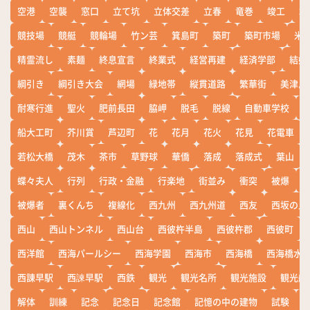
空港
空襲
窓口
立て坑
立体交差
立春
竜巻
竣工
端
競技場
競艇
競輪場
竹ン芸
箕島町
築町
築町市場
米
精霊流し
素麺
終息宣言
終業式
経営再建
経済学部
結婚
綱引き
綱引き大会
網場
緑地帯
縦貫道路
繁華街
美津島
耐寒行進
聖火
肥前長田
脇岬
脱毛
脱線
自動車学校
船大工町
芥川賞
芦辺町
花
花月
花火
花見
花電車
若松大橋
茂木
茶市
草野球
華僑
落成
落成式
葉山
蝶々夫人
行列
行政・金融
行楽地
街並み
衝突
被爆
被爆者
裏くんち
複線化
西九州
西九州道
西友
西坂の丘
西山
西山トンネル
西山台
西彼杵半島
西彼杵郡
西彼町
西洋館
西海パールシー
西海学園
西海市
西海橋
西海橋水
西諌早駅
西諫早駅
西鉄
観光
観光名所
観光施設
観光船
解体
訓練
記念
記念日
記念館
記憶の中の建物
試験