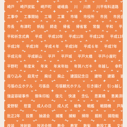
崎戸
崎戸炭鉱
崎戸町
嵯峨島
川
川原
川平有料道路
工事中
工事開始
工場
工業
市場
市役所
市民
市民会
市長
布津町
帆船
師走
帰省
帰省客
常盤
平和
平和
平和祈念式典
平成
平成10年
平成11年
平成12年
平成13年
平成2年
平成3年
平成４年
平成5年
平成６年
平成7年
平
平成元年
平成新山
平戸
平戸城
平戸大橋
平戸小屋町
平
平野町
年度末
年末
年末年始
年賀ハガキ
年越し
幸町
座り込み
庭見せ
廃墟
廃止
建国記念日
建物
建築
建
弓張の丘ホテル
弓張岳
弓張観光ホテル
引き揚げ
引っ越し
強盗容疑事件
御朱印船
復元
快速
念仏
思案橋
恵美須町
愛野駅
慰霊
成人の日
成人式
戦争
戦艦
戦闘機
戸尾
批正2年
投票
抽選会
捕獲
捕鯨
掃除
掘削
揚陸艇
改装
放射能
放送会館
教会
教室
散髪
敷設工事
文化