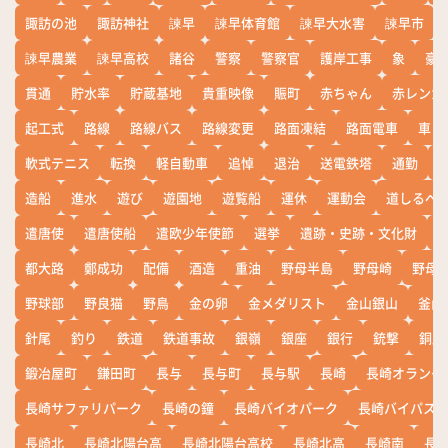
諏訪の池
諏訪神社
諫早
諫早体育館
諫早大水害
諫早市
諫早農業
諫早高校
諸谷
警察
警察官
護岸工事
象
豪
貫通
貯水率
貯蔵基地
貴重映像
賑町
赤ちゃん
赤レンガ
起工式
路線
路線バス
路線変更
路面凍結
路面電車
車
軟式テニス
転換
軽自動車
追悼
退治
送電鉄塔
通勤
造船
進水
遊び
遊園地
遊覧船
運休
運動会
道しるべ
遣唐使
遣唐使船
遣欧少年使節
選挙
遺跡・史跡・文化財
都大路
鄭成功
配備
酒造
重油
野母半島
野母崎
野母
野球部
野良猫
野鳥
金の卵
金メダリスト
金山銀山
釜山
針尾
釣り
鉄道
鉄道事故
銀嶺
銀座
銀行
銃撃
銅座
鍛冶屋町
鎌田町
長与
長与町
長与駅
長崎
長崎オランダ
長崎サファリパーク
長崎の鐘
長崎バイオパーク
長崎バイパス
長崎北
長崎北陽台高
長崎北陽台高校
長崎北高
長崎南
長