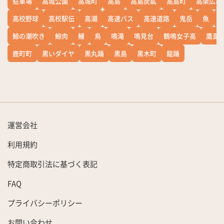
駐車場
高城公園
高城町
高島
高島炭鉱
高島町
高架広場
高校野球
高校駅伝
高潮
高速バス
高速道路
鬼岳
魚
鯨の潮吹き
鯨肉
鰻
鳥
鳴滝
鳴見台
鶴鳴女子高
鷹島
鹿町町
黒いダイヤ
黒丸踊
黒島
黒木町
龍踊
運営会社
利用規約
特定商取引法に基づく表記
FAQ
プライバシーポリシー
お問い合わせ