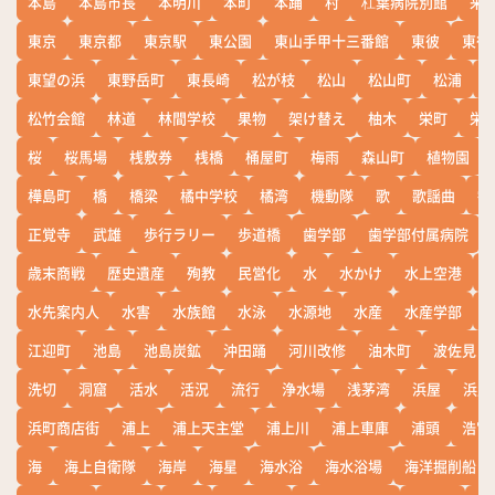
本島
本島市長
本明川
本町
本踊
村
杠葉病院別館
来
東京
東京都
東京駅
東公園
東山手甲十三番館
東彼
東彼
東望の浜
東野岳町
東長崎
松が枝
松山
松山町
松浦
松竹会館
林道
林間学校
果物
架け替え
柚木
栄町
栄
桜
桜馬場
桟敷券
桟橋
桶屋町
梅雨
森山町
植物園
樺島町
橋
橋梁
橘中学校
橘湾
機動隊
歌
歌謡曲
歓
正覚寺
武雄
歩行ラリー
歩道橋
歯学部
歯学部付属病院
歳末商戦
歴史遺産
殉教
民営化
水
水かけ
水上空港
水先案内人
水害
水族館
水泳
水源地
水産
水産学部
江迎町
池島
池島炭鉱
沖田踊
河川改修
油木町
波佐見
洗切
洞窟
活水
活況
流行
浄水場
浅茅湾
浜屋
浜屋
浜町商店街
浦上
浦上天主堂
浦上川
浦上車庫
浦頭
浩宮
海
海上自衛隊
海岸
海星
海水浴
海水浴場
海洋掘削船