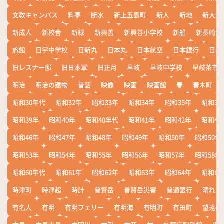
文教キャンパス
料亭
断水
新上五島町
新人
新地
新大工
新成人
新校舎
新緑
新興善
新興善小学校
新船
新長崎漁
旅館
日宇中学校
日新丸
日本丸
日本航空
日本銀行
日米
旧レスナー邸
旧日本軍
旧正月
早岐
早岐中学校
早岐茶市
明治
明治の建物
昔話
映像
映画
映画館
春
春木町
昭和30年代
昭和32年
昭和33年
昭和34年
昭和35年
昭和36
昭和39年
昭和40年
昭和40年代
昭和41年
昭和42年
昭和43
昭和46年
昭和47年
昭和48年
昭和49年
昭和50年
昭和50年
昭和53年
昭和54年
昭和55年
昭和56年
昭和57年
昭和58年
昭和60年代
昭和61年
昭和62年
昭和63年
昭和64年
昭和の
時津町
時津超
時計
普賢岳
普賢岳災害
普通銀行
晴れ
有名人
有明
有明フェリー
有明海
有明町
有田町
望遠鏡