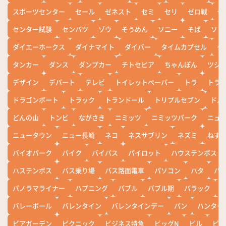
スポーツセンター
セール
ゼネスト
セミ
セリ
ゼロ戦
ぜ
センター試験
センバツ
ゾウ
そうめん
ソニー
そば
ソフ
ダイエーホークス
ダイナマイト
ダイバー
タイムカプセル
タ
タンカー
ダンス
ダンプカー
チトセピア
ちゃんぽん
ツシ
デザイン
デパート
テレビ
トイレットペーパー
トラ
トラ
ドラゴンボート
トラック
トランドール
トリプルセブン
ドル
どんの山
トンビ
ながさき
ニミッツ
ニミッツパーク
ニュ
ニュータウン
ニュー長崎
ネコ
ネスサブリン
ネズミ
ねず
バイオパーク
バイク
バイパス
パイロット
ハウステンボス
ハステンボス
バス乗り場
バス路面電車
パソコン
ハタ
ハ
パノラマライナー
ハプニング
バブル
バブル期
バラック
バレーボール
バレンタイン
バレンタインデー
パン
ハンター
ビアガーデン
ピクニック
ビジネス特急
ビッグN
ビル
ビワ