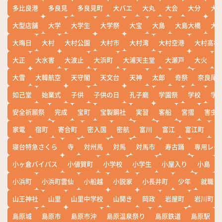
多比良港
多良見
多良見町
大バエ
大丸
大会
大分
大
大型店舗
大学
大学生
大学祭
大宝
大島
大島大橋
大
大晦日
大村
大村公園
大村市
大村湾
大村空港
大村高校
大正
大水害
大波止
大浜町
大浦天主堂
大瀬戸
大火
大雪
大韓航空
天守閣
天文台
天神
太郎
奇祭
奈良尾
如己堂
始業式
子供
子供の日
孔子廟
学園祭
学校
学
安全祈願祭
完成
宝町
宝製鋼社
実習
客船
宮摺
害虫
家電
宿町
寄合町
密入国
密航
富川
富江
富江町
寒
寝台特急さくら
寺
対州馬
対馬
対馬市
寿古踊
専用レー
小ヶ倉バイパス
小値賀町
小学校
小学生
小屋入り
小島
小浜町
小浜町雲仙
小船越
小説家
小長井町
少年
就職
山王神社
山里
山里中学校
山開き
岡政
岩屋町
岩川町
島原城
島原市
島原市沖
島原温泉祭り
島原鉄道
島原駅