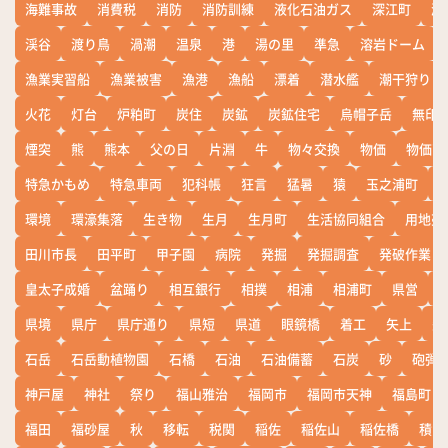
海難事故
消費税
消防
消防訓練
液化石油ガス
深江町
淵
渓谷
渡り鳥
渦潮
温泉
港
湯の里
準急
溶岩ドーム
漁業実習船
漁業被害
漁港
漁船
漂着
潜水艦
潮干狩り
火花
灯台
炉粕町
炭住
炭鉱
炭鉱住宅
烏帽子岳
無印
煙突
熊
熊本
父の日
片淵
牛
物々交換
物価
物価高
特急かもめ
特急車両
犯科帳
狂言
猛暑
猿
玉之浦町
環境
環濠集落
生き物
生月
生月町
生活協同組合
用地売
田川市長
田平町
甲子園
病院
発掘
発掘調査
発破作業
皇太子成婚
盆踊り
相互銀行
相撲
相浦
相浦町
県営
県境
県庁
県庁通り
県短
県道
眼鏡橋
着工
矢上
矢
石岳
石岳動植物園
石橋
石油
石油備蓄
石炭
砂
砲弾
神戸屋
神社
祭り
福山雅治
福岡市
福岡市天神
福島町
福田
福砂屋
秋
移転
税関
稲佐
稲佐山
稲佐橋
積雪