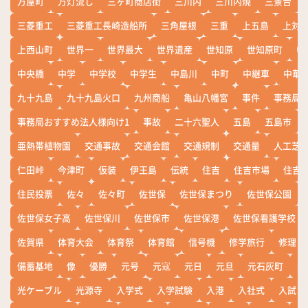
万屋町
万灯流し
三ヶ町商店街
三川内
三川内焼
三景台
三菱重工
三菱重工長崎造船所
三角屋根
三重
上五島
上対
上西山町
世界一
世界最大
世界遺産
世知原
世知原町
中
中央橋
中学
中学校
中学生
中島川
中町
中継車
中華
九十九島
九十九島火口
九州商船
亀山八幡宮
事件
事務局お
事務局おすすめ法人様向け1
事故
二十六聖人
五島
五島市
亜熱帯植物園
交通事故
交通会館
交通規制
交通量
人工芝
仁田峠
今津町
仮装
伊王島
伝統
住吉
住吉市場
住吉
住民投票
佐々
佐々町
佐世保
佐世保まつり
佐世保公園
佐世保女子高
佐世保川
佐世保市
佐世保港
佐世保看護学校
佐賀県
体育大会
体育祭
体育館
信号機
修学旅行
修理
備蓄基地
像
優勝
元号
元寇
元日
元旦
元石灰町
元
光ケーブル
光源寺
入学式
入学試験
入港
入社式
入試