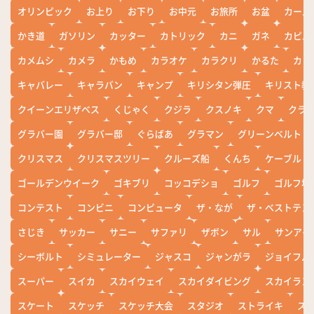
オリンピック
お上り
お下り
お中元
お旅所
お盆
カール
かき道
ガソリン
カッター
カトリック
カニ
ガネ
カピバ
カメムシ
カメラ
かもめ
カラオケ
カラクリ
かるた
カレ
キャバレー
キャラバン
キャンプ
キリシタン弾圧
キリスト教
クイーンエリザベス
くじゃく
クジラ
クスノキ
クマ
クラ
グラバー園
グラバー邸
ぐらばあ
グラマン
グリーンベルト
クリスマス
クリスマスツリー
クルーズ船
くんち
ケーブル
ゴールデンウイーク
ゴキブリ
コッコデショ
ゴルフ
ゴルフ場
コンテスト
コンビニ
コンピュータ
ザ・なが
ザ・ベストテン
さじき
サッカー
サニー
サファリ
ザボン
サル
サンアイ
シーボルト
シミュレーター
ジャスコ
ジャンがラ
ジョイフル
スーパー
スイカ
スカイウェイ
スカイダイビング
スカイラン
スケート
スケッチ
スケッチ大会
スタジオ
ストライキ
ス