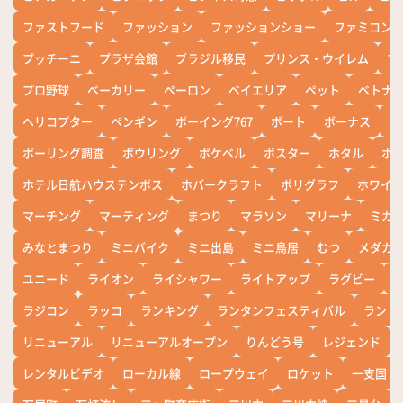
ファストフード
ファッション
ファッションショー
ファミコン
プッチーニ
プラザ会館
ブラジル移民
プリンス・ウイレム
ブ
プロ野球
ベーカリー
ペーロン
ベイエリア
ペット
ベトナ
ヘリコプター
ペンギン
ボーイング767
ボート
ボーナス
ホ
ボーリング調査
ボウリング
ポケベル
ポスター
ホタル
ホ
ホテル日航ハウステンボス
ホバークラフト
ポリグラフ
ホワイ
マーチング
マーティング
まつり
マラソン
マリーナ
ミカ
みなとまつり
ミニバイク
ミニ出島
ミニ鳥居
むつ
メダカ
ユニード
ライオン
ライシャワー
ライトアップ
ラグビー
ラジコン
ラッコ
ランキング
ランタンフェスティバル
ランド
リニューアル
リニューアルオープン
りんどう号
レジェンド
レンタルビデオ
ローカル線
ロープウェイ
ロケット
一支国