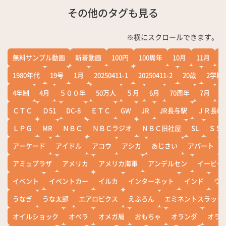
その他のタグも見る
※横にスクロールできます。
無料サンプル動画
新着動画
100円
100周年
10月
11月
1
1980年代
19号
1月
20250411-1
20250411-2
20歳
2学期
4年制
4月
５００年
50万人
５月
6月
70周年
7月
ＣＴＣ
Ｄ51
DC-8
ＥＴＣ
GW
JR
JR長与駅
ＪＲ長崎
ＬＰＧ
MR
ＮＢＣ
ＮＢＣラジオ
ＮＢＣ旧社屋
SL
ＳＳ
アーケード
アイドル
アコウ
アシカ
あじさい
アパート
アミュプラザ
アメリカ
アメリカ海軍
アンデルセン
イービー
イベント
イベントカー
イルカ
インターネット
インド
ウ
うなぎ
うな太郎
エアロビクス
えぷろん
エミネントスラック
オイルショック
オペラ
オメガ局
おもちゃ
オランダ
オラ