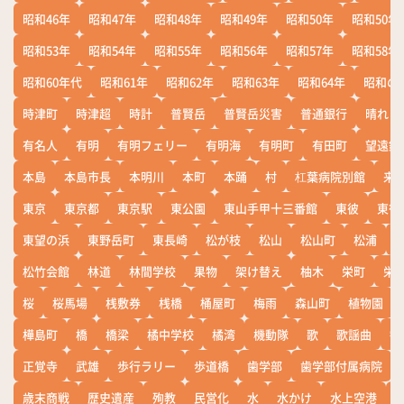
昭和46年
昭和47年
昭和48年
昭和49年
昭和50年
昭和50年
昭和53年
昭和54年
昭和55年
昭和56年
昭和57年
昭和58年
昭和60年代
昭和61年
昭和62年
昭和63年
昭和64年
昭和の
時津町
時津超
時計
普賢岳
普賢岳災害
普通銀行
晴れ
有名人
有明
有明フェリー
有明海
有明町
有田町
望遠鏡
本島
本島市長
本明川
本町
本踊
村
杠葉病院別館
来
東京
東京都
東京駅
東公園
東山手甲十三番館
東彼
東彼
東望の浜
東野岳町
東長崎
松が枝
松山
松山町
松浦
松竹会館
林道
林間学校
果物
架け替え
柚木
栄町
栄
桜
桜馬場
桟敷券
桟橋
桶屋町
梅雨
森山町
植物園
樺島町
橋
橋梁
橘中学校
橘湾
機動隊
歌
歌謡曲
歓
正覚寺
武雄
歩行ラリー
歩道橋
歯学部
歯学部付属病院
歳末商戦
歴史遺産
殉教
民営化
水
水かけ
水上空港