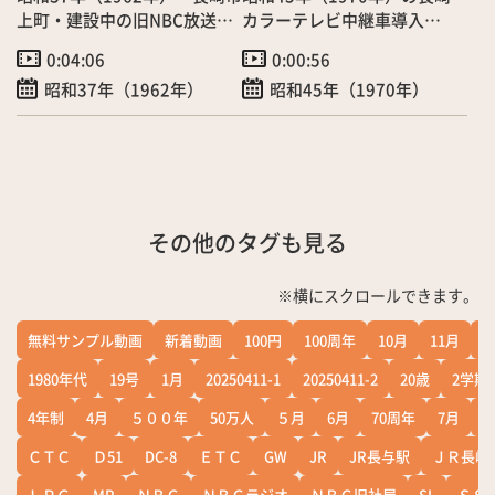
上町・建設中の旧NBC放送会
カラーテレビ中継車導入
館」（3/8）
（9/2）
0:04:06
0:00:56
昭和37年（1962年）
昭和45年（1970年）
その他のタグも見る
※横にスクロールできます。
無料サンプル動画
新着動画
100円
100周年
10月
11月
1
1980年代
19号
1月
20250411-1
20250411-2
20歳
2学期
4年制
4月
５００年
50万人
５月
6月
70周年
7月
ＣＴＣ
Ｄ51
DC-8
ＥＴＣ
GW
JR
JR長与駅
ＪＲ長崎
ＬＰＧ
MR
ＮＢＣ
ＮＢＣラジオ
ＮＢＣ旧社屋
SL
ＳＳ