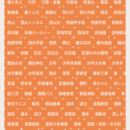
蝶々夫人
行列
行政・金融
行楽地
街並み
衝突
被爆
被爆者
裏くんち
複線化
西九州
西九州道
西友
西坂の丘
西山
西山トンネル
西山台
西彼杵半島
西彼杵郡
西彼町
西洋館
西海パールシー
西海学園
西海市
西海橋
西海橋水
西諌早駅
西諫早駅
西鉄
観光
観光名所
観光施設
観光船
解体
訓練
記念
記念日
記念館
記憶の中の建物
試験
諏訪の池
諏訪神社
諫早
諫早体育館
諫早大水害
諫早市
諫早農業
諫早高校
諸谷
警察
警察官
護岸工事
象
豪
貫通
貯水率
貯蔵基地
貴重映像
賑町
赤ちゃん
赤レンガ
起工式
路線
路線バス
路線変更
路面凍結
路面電車
車
軟式テニス
転換
軽自動車
追悼
退治
送電鉄塔
通勤
造船
進水
遊び
遊園地
遊覧船
運休
運動会
道しるべ
遣唐使
遣唐使船
遣欧少年使節
選挙
遺跡・史跡・文化財