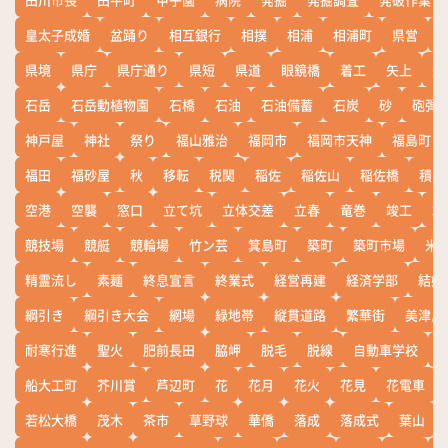
皇太子成婚
盆踊り
相互銀行
相撲
相浦
相浦町
県営
県境
県庁
県庁通り
県短
県道
眼鏡橋
着工
矢上
矢
石岳
石岳動植物園
石橋
石油
石油備蓄
石炭
砂
砲弾
神戸屋
神社
祭り
福山雅治
福岡市
福岡市天神
福島町
福田
福砂屋
秋
移転
税関
稲佐
稲佐山
稲佐橋
積雪
空港
空襲
窓口
立て坑
立体交差
立春
竜巻
竣工
端
競技場
競艇
競輪場
竹ン芸
箕島町
築町
築町市場
米
精霊流し
素麺
終息宣言
終業式
経営再建
経済学部
結婚
綱引き
綱引き大会
網場
緑地帯
縦貫道路
繁華街
美津島
耐寒行進
聖火
肥前長田
脇岬
脱毛
脱線
自動車学校
船大工町
芥川賞
芦辺町
花
花月
花火
花見
花電車
若松大橋
茂木
茶市
草野球
華僑
落成
落成式
葉山