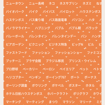
ニュータウン
ニュー長崎
ネコ
ネスサブリン
ネズミ
ねず
バイオパーク
バイク
バイパス
パイロット
ハウステンボス
ハステンボス
バス乗り場
バス路面電車
パソコン
ハタ
ハ
パノラマライナー
ハプニング
バブル
バブル期
バラック
バレーボール
バレンタイン
バレンタインデー
パン
ハンター
ビアガーデン
ピクニック
ビジネス特急
ビッグN
ビル
ビワ
ファストフード
ファッション
ファッションショー
ファミコン
プッチーニ
プラザ会館
ブラジル移民
プリンス・ウイレム
ブ
プロ野球
ベーカリー
ペーロン
ベイエリア
ペット
ベトナ
ヘリコプター
ペンギン
ボーイング767
ボート
ボーナス
ホ
ボーリング調査
ボウリング
ポケベル
ポスター
ホタル
ホ
ホテル日航ハウステンボス
ホバークラフト
ポリグラフ
ホワイ
マーチング
マーティング
まつり
マラソン
マリーナ
ミカ