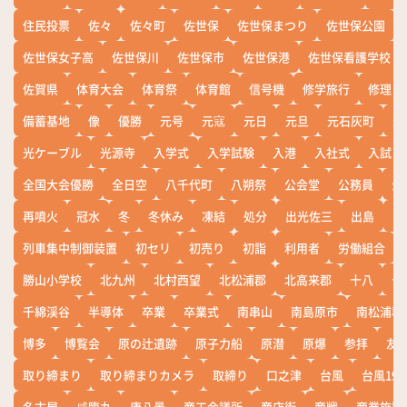
住民投票
佐々
佐々町
佐世保
佐世保まつり
佐世保公園
佐世保女子高
佐世保川
佐世保市
佐世保港
佐世保看護学校
佐賀県
体育大会
体育祭
体育館
信号機
修学旅行
修理
備蓄基地
像
優勝
元号
元寇
元日
元旦
元石灰町
元
光ケーブル
光源寺
入学式
入学試験
入港
入社式
入試
全国大会優勝
全日空
八千代町
八朔祭
公会堂
公務員
公
再噴火
冠水
冬
冬休み
凍結
処分
出光佐三
出島
出
列車集中制御装置
初セリ
初売り
初詣
利用者
労働組合
勝山小学校
北九州
北村西望
北松浦郡
北高来郡
十八
十
千綿渓谷
半導体
卒業
卒業式
南串山
南島原市
南松浦郡
博多
博覧会
原の辻遺跡
原子力船
原潜
原爆
参拝
友
取り締まり
取り締まりカメラ
取締り
口之津
台風
台風19
名古屋
咸臨丸
唐八景
商工会議所
商店街
商戦
商業施設