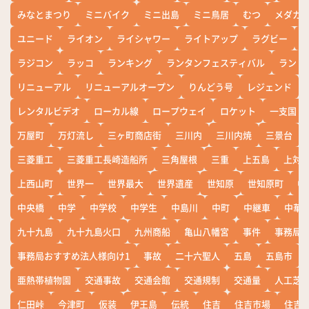
みなとまつり
ミニバイク
ミニ出島
ミニ鳥居
むつ
メダカ
ユニード
ライオン
ライシャワー
ライトアップ
ラグビー
ラジコン
ラッコ
ランキング
ランタンフェスティバル
ランド
リニューアル
リニューアルオープン
りんどう号
レジェンド
レンタルビデオ
ローカル線
ロープウェイ
ロケット
一支国
万屋町
万灯流し
三ヶ町商店街
三川内
三川内焼
三景台
三菱重工
三菱重工長崎造船所
三角屋根
三重
上五島
上対
上西山町
世界一
世界最大
世界遺産
世知原
世知原町
中
中央橋
中学
中学校
中学生
中島川
中町
中継車
中華
九十九島
九十九島火口
九州商船
亀山八幡宮
事件
事務局お
事務局おすすめ法人様向け1
事故
二十六聖人
五島
五島市
亜熱帯植物園
交通事故
交通会館
交通規制
交通量
人工芝
仁田峠
今津町
仮装
伊王島
伝統
住吉
住吉市場
住吉