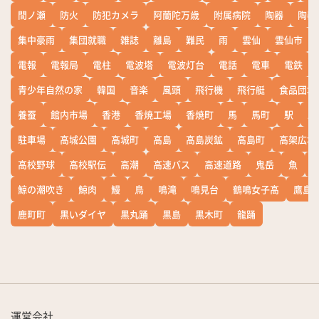
間ノ瀬
防火
防犯カメラ
阿蘭陀万歳
附属病院
陶器
陶器
集中豪雨
集団就職
雑誌
離島
難民
雨
雲仙
雲仙市
電報
電報局
電柱
電波塔
電波灯台
電話
電車
電鉄
青少年自然の家
韓国
音楽
風頭
飛行機
飛行艇
食品団地
養蚕
館内市場
香港
香焼工場
香焼町
馬
馬町
駅
駅
駐車場
高城公園
高城町
高島
高島炭鉱
高島町
高架広場
高校野球
高校駅伝
高潮
高速バス
高速道路
鬼岳
魚
鯨の潮吹き
鯨肉
鰻
鳥
鳴滝
鳴見台
鶴鳴女子高
鷹島
鹿町町
黒いダイヤ
黒丸踊
黒島
黒木町
龍踊
運営会社