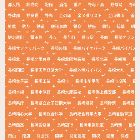
都大路
鄭成功
配備
酒造
重油
野母半島
野母崎
野母
野球部
野良猫
野鳥
金の卵
金メダリスト
金山銀山
釜山
針尾
釣り
鉄道
鉄道事故
銀嶺
銀座
銀行
銃撃
銅座
鍛冶屋町
鎌田町
長与
長与町
長与駅
長崎
長崎オランダ
長崎サファリパーク
長崎の鐘
長崎バイオパーク
長崎バイパス
長崎北
長崎北陽台高
長崎北陽台高校
長崎北高
長崎南
長
長崎国際
長崎国際経済大学
長崎外港バイパス
長崎大丸
長崎
長崎女子高
長崎工業
長崎市
長崎市川平町
長崎市役所
長
長崎本線
長崎水族館
長崎水産高校
長崎海上保安部
長崎港
長崎県庁
長崎県立女子短期大学
長崎県警
長崎砂漠
長崎空港
長崎純心大学
長崎総合科学
長崎総合科学大学
長崎自動車道
長崎西高
長崎警察署
長崎銀行
長崎電気軌道
長崎駅
長崎
閉山
閉店
開会式
開学
開拓農道
開校
開業
開港
開