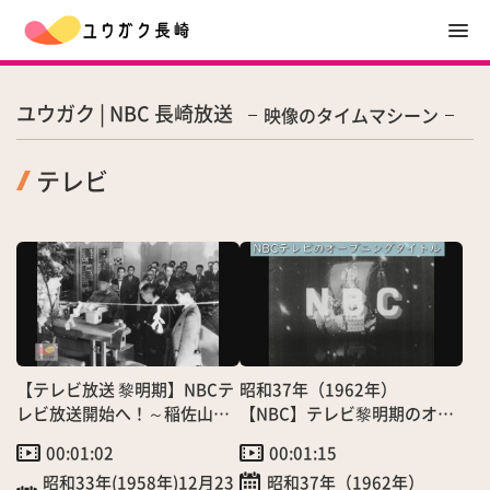
ユウガク | NBC 長崎放送
映像のタイムマシーン
テレビ
【テレビ放送 黎明期】NBCテ
昭和37年（1962年）
レビ放送開始へ！～稲佐山局
【NBC】テレビ黎明期のオー
舎設備火入れ式～
プニング映像～伝説の宝船～
00:01:02
00:01:15
（4/1）
昭和33年(1958年)12月23
昭和37年（1962年）