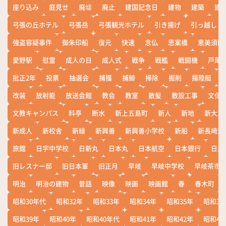
座り込み
庭見せ
廃墟
廃止
建国記念日
建物
建築
建
弓張の丘ホテル
弓張岳
弓張観光ホテル
引き揚げ
引っ越し
強盗容疑事件
御朱印船
復元
快速
念仏
思案橋
恵美須町
愛野駅
慰霊
成人の日
成人式
戦争
戦艦
戦闘機
戸尾
批正2年
投票
抽選会
捕獲
捕鯨
掃除
掘削
揚陸艇
改装
放射能
放送会館
教会
教室
散髪
敷設工事
文化
文教キャンパス
料亭
断水
新上五島町
新人
新地
新大工
新成人
新校舎
新緑
新興善
新興善小学校
新船
新長崎漁
旅館
日宇中学校
日新丸
日本丸
日本航空
日本銀行
日米
旧レスナー邸
旧日本軍
旧正月
早岐
早岐中学校
早岐茶市
明治
明治の建物
昔話
映像
映画
映画館
春
春木町
昭和30年代
昭和32年
昭和33年
昭和34年
昭和35年
昭和36
昭和39年
昭和40年
昭和40年代
昭和41年
昭和42年
昭和43