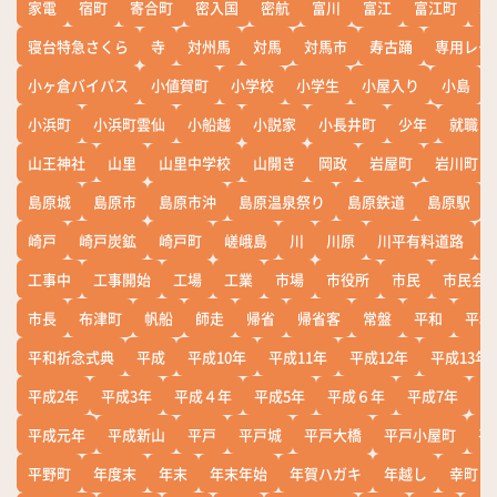
家電
宿町
寄合町
密入国
密航
富川
富江
富江町
寒
寝台特急さくら
寺
対州馬
対馬
対馬市
寿古踊
専用レー
小ヶ倉バイパス
小値賀町
小学校
小学生
小屋入り
小島
小浜町
小浜町雲仙
小船越
小説家
小長井町
少年
就職
山王神社
山里
山里中学校
山開き
岡政
岩屋町
岩川町
島原城
島原市
島原市沖
島原温泉祭り
島原鉄道
島原駅
崎戸
崎戸炭鉱
崎戸町
嵯峨島
川
川原
川平有料道路
工事中
工事開始
工場
工業
市場
市役所
市民
市民会
市長
布津町
帆船
師走
帰省
帰省客
常盤
平和
平和
平和祈念式典
平成
平成10年
平成11年
平成12年
平成13年
平成2年
平成3年
平成４年
平成5年
平成６年
平成7年
平
平成元年
平成新山
平戸
平戸城
平戸大橋
平戸小屋町
平
平野町
年度末
年末
年末年始
年賀ハガキ
年越し
幸町