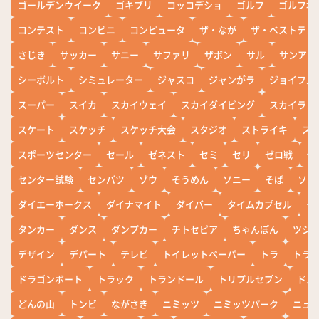
ゴールデンウイーク
ゴキブリ
コッコデショ
ゴルフ
ゴルフ場
コンテスト
コンビニ
コンピュータ
ザ・なが
ザ・ベストテン
さじき
サッカー
サニー
サファリ
ザボン
サル
サンアイ
シーボルト
シミュレーター
ジャスコ
ジャンがラ
ジョイフル
スーパー
スイカ
スカイウェイ
スカイダイビング
スカイラン
スケート
スケッチ
スケッチ大会
スタジオ
ストライキ
ス
スポーツセンター
セール
ゼネスト
セミ
セリ
ゼロ戦
ぜ
センター試験
センバツ
ゾウ
そうめん
ソニー
そば
ソフ
ダイエーホークス
ダイナマイト
ダイバー
タイムカプセル
タ
タンカー
ダンス
ダンプカー
チトセピア
ちゃんぽん
ツシ
デザイン
デパート
テレビ
トイレットペーパー
トラ
トラ
ドラゴンボート
トラック
トランドール
トリプルセブン
ドル
どんの山
トンビ
ながさき
ニミッツ
ニミッツパーク
ニュ