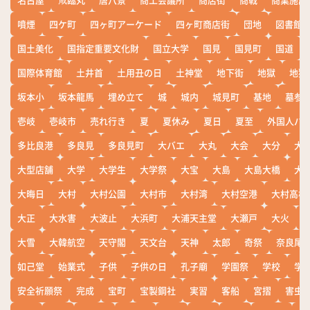
噴煙
四ケ町
四ヶ町アーケード
四ヶ町商店街
団地
図書館
国土美化
国指定重要文化財
国立大学
国見
国見町
国道
国際体育館
土井首
土用丑の日
土神堂
地下街
地獄
地獄
坂本小
坂本龍馬
埋め立て
城
城内
城見町
基地
墓参
壱岐
壱岐市
売れ行き
夏
夏休み
夏日
夏至
外国人バ
多比良港
多良見
多良見町
大バエ
大丸
大会
大分
大
大型店舗
大学
大学生
大学祭
大宝
大島
大島大橋
大
大晦日
大村
大村公園
大村市
大村湾
大村空港
大村高校
大正
大水害
大波止
大浜町
大浦天主堂
大瀬戸
大火
大雪
大韓航空
天守閣
天文台
天神
太郎
奇祭
奈良尾
如己堂
始業式
子供
子供の日
孔子廟
学園祭
学校
学
安全祈願祭
完成
宝町
宝製鋼社
実習
客船
宮摺
害虫