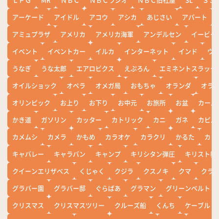
アーケード
アイドル
アコウ
アシカ
あじさい
アパート
アミュプラザ
アメリカ
アメリカ海軍
アンデルセン
イービー
イベント
イベントカー
イルカ
インターネット
インド
ウ
うなぎ
うな太郎
エアロビクス
えぷろん
エミネントスラック
オイルショック
オペラ
オメガ局
おもちゃ
オランダ
オラ
オリンピック
お上り
お下り
お中元
お旅所
お盆
カール
かき道
ガソリン
カッター
カトリック
カニ
ガネ
カピバ
カメムシ
カメラ
かもめ
カラオケ
カラクリ
かるた
カレ
キャバレー
キャラバン
キャンプ
キリシタン弾圧
キリスト教
クイーンエリザベス
くじゃく
クジラ
クスノキ
クマ
クラ
グラバー園
グラバー邸
ぐらばあ
グラマン
グリーンベルト
クリスマス
クリスマスツリー
クルーズ船
くんち
ケーブル