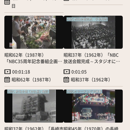
日
昭和62年（1987年）
昭和37年（1962年）「NBC
「NBC35周年記念番組企画
放送会館完成～スタジオに子
【えぷろん】おかげさま市」
供たちを招待～」（8/24）
00:01:18
0:01:05
（9/7）
昭和62年（1987年）
昭和37年（1962年）
昭和37年（1962年）「長崎市
昭和45年（1970年）の長崎