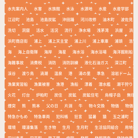
水先案内人
水害
水族館
水泳
水源地
水産
水産学部
江迎町
池島
池島炭鉱
沖田踊
河川改修
油木町
波佐見
洗切
洞窟
活水
活況
流行
浄水場
浅茅湾
浜屋
浜屋
浜町商店街
浦上
浦上天主堂
浦上川
浦上車庫
浦頭
浩宮
海
海上自衛隊
海岸
海星
海水浴
海水浴場
海洋掘削船
海難事故
消費税
消防
消防訓練
液化石油ガス
深江町
淵
渓谷
渡り鳥
渦潮
温泉
港
湯の里
準急
溶岩ドーム
漁業実習船
漁業被害
漁港
漁船
漂着
潜水艦
潮干狩り
火花
灯台
炉粕町
炭住
炭鉱
炭鉱住宅
烏帽子岳
無印
煙突
熊
熊本
父の日
片淵
牛
物々交換
物価
物価高
特急かもめ
特急車両
犯科帳
狂言
猛暑
猿
玉之浦町
環境
環濠集落
生き物
生月
生月町
生活協同組合
用地売
田川市長
田平町
甲子園
病院
発掘
発掘調査
発破作業