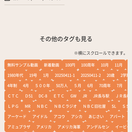
その他のタグも見る
※横にスクロールできます。
無料サンプル動画
新着動画
100円
100周年
10月
11月
1
1980年代
19号
1月
20250411-1
20250411-2
20歳
2学期
4年制
4月
５００年
50万人
５月
6月
70周年
7月
ＣＴＣ
Ｄ51
DC-8
ＥＴＣ
GW
JR
JR長与駅
ＪＲ長崎
ＬＰＧ
MR
ＮＢＣ
ＮＢＣラジオ
ＮＢＣ旧社屋
SL
ＳＳ
アーケード
アイドル
アコウ
アシカ
あじさい
アパート
アミュプラザ
アメリカ
アメリカ海軍
アンデルセン
イービー