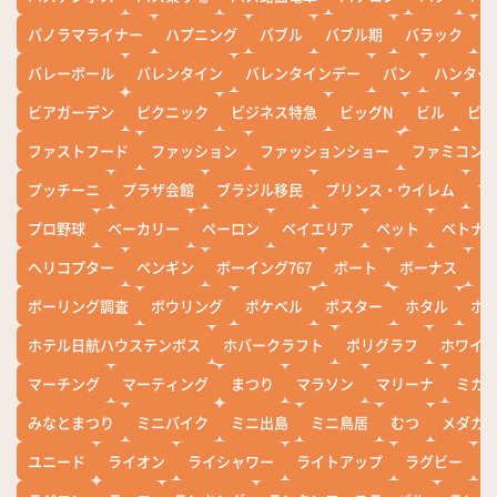
パノラマライナー
ハプニング
バブル
バブル期
バラック
バレーボール
バレンタイン
バレンタインデー
パン
ハンター
ビアガーデン
ピクニック
ビジネス特急
ビッグN
ビル
ビワ
ファストフード
ファッション
ファッションショー
ファミコン
プッチーニ
プラザ会館
ブラジル移民
プリンス・ウイレム
ブ
プロ野球
ベーカリー
ペーロン
ベイエリア
ペット
ベトナ
ヘリコプター
ペンギン
ボーイング767
ボート
ボーナス
ホ
ボーリング調査
ボウリング
ポケベル
ポスター
ホタル
ホ
ホテル日航ハウステンボス
ホバークラフト
ポリグラフ
ホワイ
マーチング
マーティング
まつり
マラソン
マリーナ
ミカ
みなとまつり
ミニバイク
ミニ出島
ミニ鳥居
むつ
メダカ
ユニード
ライオン
ライシャワー
ライトアップ
ラグビー