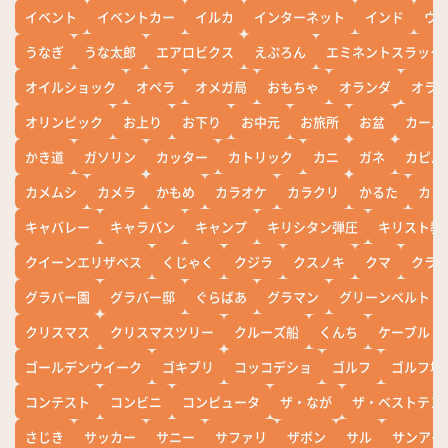
イベント
イベントカー
イルカ
インターネット
インド
ウ
うなぎ
うな太郎
エアロビクス
えぷろん
エミネントスラック
オイルショック
オペラ
オメガ局
おもちゃ
オランダ
オラ
オリンピック
お上り
お下り
お中元
お旅所
お盆
カール
かき道
ガソリン
カッター
カトリック
カニ
ガネ
カピバ
カメムシ
カメラ
かもめ
カラオケ
カラクリ
かるた
カレ
キャバレー
キャラバン
キャンプ
キリシタン弾圧
キリスト教
クイーンエリザベス
くじゃく
クジラ
クスノキ
クマ
クラ
グラバー園
グラバー邸
ぐらばあ
グラマン
グリーンベルト
クリスマス
クリスマスツリー
クルーズ船
くんち
ケーブル
ゴールデンウイーク
ゴキブリ
コッコデショ
ゴルフ
ゴルフ場
コンテスト
コンビニ
コンピュータ
ザ・なが
ザ・ベストテン
さじき
サッカー
サニー
サファリ
ザボン
サル
サンアイ