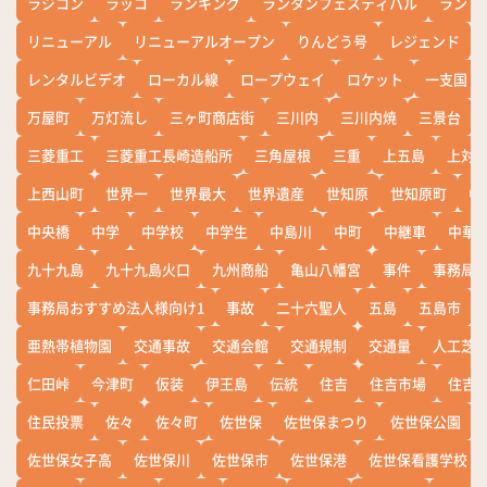
ラジコン
ラッコ
ランキング
ランタンフェスティバル
ランド
リニューアル
リニューアルオープン
りんどう号
レジェンド
レンタルビデオ
ローカル線
ロープウェイ
ロケット
一支国
万屋町
万灯流し
三ヶ町商店街
三川内
三川内焼
三景台
三菱重工
三菱重工長崎造船所
三角屋根
三重
上五島
上対
上西山町
世界一
世界最大
世界遺産
世知原
世知原町
中
中央橋
中学
中学校
中学生
中島川
中町
中継車
中華
九十九島
九十九島火口
九州商船
亀山八幡宮
事件
事務局お
事務局おすすめ法人様向け1
事故
二十六聖人
五島
五島市
亜熱帯植物園
交通事故
交通会館
交通規制
交通量
人工芝
仁田峠
今津町
仮装
伊王島
伝統
住吉
住吉市場
住吉
住民投票
佐々
佐々町
佐世保
佐世保まつり
佐世保公園
佐世保女子高
佐世保川
佐世保市
佐世保港
佐世保看護学校