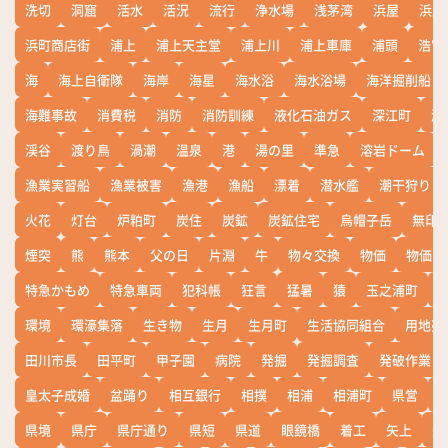
洗切
洞窟
活水
活況
流行
浄水場
浅茅湾
浜屋
浜屋
浜町商店街
浦上
浦上天主堂
浦上川
浦上車庫
浦頭
浩宮
海
海上自衛隊
海岸
海星
海水浴
海水浴場
海洋掘削船
海難事故
消費税
消防
消防訓練
液化石油ガス
深江町
淵
渓谷
渡り鳥
渦潮
温泉
港
湯の里
準急
溶岩ドーム
漁業実習船
漁業被害
漁港
漁船
漂着
潜水艦
潮干狩り
火花
灯台
炉粕町
炭住
炭鉱
炭鉱住宅
烏帽子岳
無印
煙突
熊
熊本
父の日
片淵
牛
物々交換
物価
物価高
特急かもめ
特急車両
犯科帳
狂言
猛暑
猿
玉之浦町
環境
環濠集落
生き物
生月
生月町
生活協同組合
用地売
田川市長
田平町
甲子園
病院
発掘
発掘調査
発破作業
皇太子成婚
盆踊り
相互銀行
相撲
相浦
相浦町
県営
県境
県庁
県庁通り
県短
県道
眼鏡橋
着工
矢上
矢