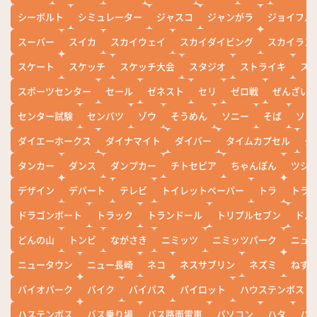
シーボルト
シミュレーター
ジャスコ
ジャンがラ
ジョイフル
スーパー
スイカ
スカイウェイ
スカイダイビング
スカイラン
スケート
スケッチ
スケッチ大会
スタジオ
ストライキ
ス
スポーツセンター
セール
ゼネスト
セリ
ゼロ戦
ぜんざい
センター試験
センバツ
ゾウ
そうめん
ソニー
そば
ソフ
ダイエーホークス
ダイナマイト
ダイバー
タイムカプセル
タ
タンカー
ダンス
ダンプカー
チトセピア
ちゃんぽん
ツシ
デザイン
デパート
テレビ
トイレットペーパー
トラ
トラ
ドラゴンボート
トラック
トランドール
トリプルセブン
ドル
どんの山
トンビ
ながさき
ニミッツ
ニミッツパーク
ニュ
ニュータウン
ニュー長崎
ネコ
ネスサブリン
ネズミ
ねず
バイオパーク
バイク
バイパス
パイロット
ハウステンボス
ハステンボス
バス乗り場
バス路面電車
パソコン
ハタ
ハ