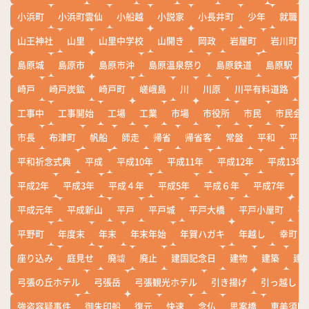
小浜町
小浜町雲仙
小船越
小説家
小長井町
少年
就職
山王神社
山里
山里中学校
山開き
岡政
岩屋町
岩川町
島原城
島原市
島原市沖
島原温泉祭り
島原鉄道
島原駅
崎戸
崎戸炭鉱
崎戸町
嵯峨島
川
川原
川平有料道路
工事中
工事開始
工場
工業
市場
市役所
市民
市民会
市長
布津町
帆船
師走
帰省
帰省客
常盤
平和
平和
平和祈念式典
平成
平成10年
平成11年
平成12年
平成13年
平成2年
平成3年
平成４年
平成5年
平成６年
平成7年
平
平成元年
平成新山
平戸
平戸城
平戸大橋
平戸小屋町
平
平野町
年度末
年末
年末年始
年賀ハガキ
年越し
幸町
座り込み
庭見せ
廃墟
廃止
建国記念日
建物
建築
建
弓張の丘ホテル
弓張岳
弓張観光ホテル
引き揚げ
引っ越し
強盗容疑事件
御朱印船
復元
快速
念仏
思案橋
恵美須町