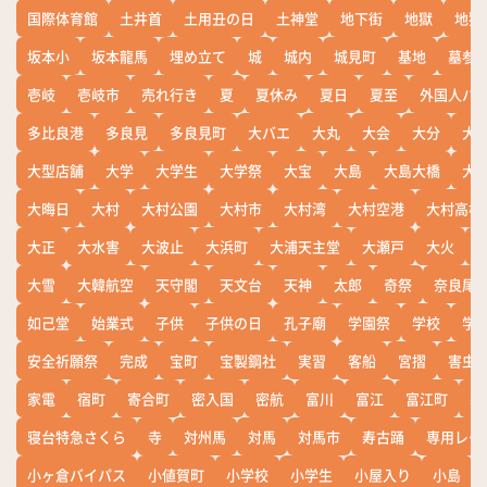
国際体育館
土井首
土用丑の日
土神堂
地下街
地獄
地獄
坂本小
坂本龍馬
埋め立て
城
城内
城見町
基地
墓参
壱岐
壱岐市
売れ行き
夏
夏休み
夏日
夏至
外国人バ
多比良港
多良見
多良見町
大バエ
大丸
大会
大分
大
大型店舗
大学
大学生
大学祭
大宝
大島
大島大橋
大
大晦日
大村
大村公園
大村市
大村湾
大村空港
大村高校
大正
大水害
大波止
大浜町
大浦天主堂
大瀬戸
大火
大雪
大韓航空
天守閣
天文台
天神
太郎
奇祭
奈良尾
如己堂
始業式
子供
子供の日
孔子廟
学園祭
学校
学
安全祈願祭
完成
宝町
宝製鋼社
実習
客船
宮摺
害虫
家電
宿町
寄合町
密入国
密航
富川
富江
富江町
寒
寝台特急さくら
寺
対州馬
対馬
対馬市
寿古踊
専用レー
小ヶ倉バイパス
小値賀町
小学校
小学生
小屋入り
小島