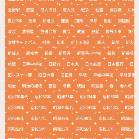
愛野駅
慰霊
成人の日
成人式
戦争
戦艦
戦闘機
戸尾
批正2年
投票
抽選会
捕獲
捕鯨
掃除
掘削
揚陸艇
改装
放射能
放送会館
教会
教室
散髪
敷設工事
文化
文教キャンパス
料亭
断水
新上五島町
新人
新地
新大工
新成人
新校舎
新緑
新興善
新興善小学校
新船
新長崎漁
旅館
日宇中学校
日新丸
日本丸
日本航空
日本銀行
日米
旧レスナー邸
旧日本軍
旧正月
早岐
早岐中学校
早岐茶市
明治
明治の建物
昔話
映像
映画
映画館
春
春木町
昭和30年代
昭和32年
昭和33年
昭和34年
昭和35年
昭和36
昭和39年
昭和40年
昭和40年代
昭和41年
昭和42年
昭和43
昭和46年
昭和47年
昭和48年
昭和49年
昭和50年
昭和50年
昭和53年
昭和54年
昭和55年
昭和56年
昭和57年
昭和58年