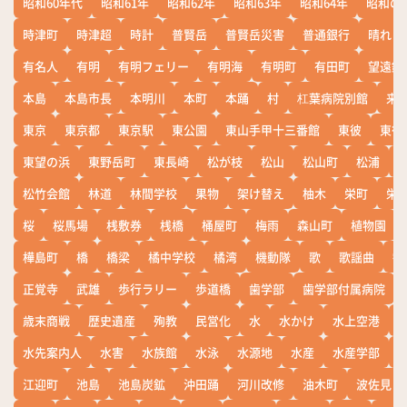
昭和60年代
昭和61年
昭和62年
昭和63年
昭和64年
昭和の
時津町
時津超
時計
普賢岳
普賢岳災害
普通銀行
晴れ
有名人
有明
有明フェリー
有明海
有明町
有田町
望遠鏡
本島
本島市長
本明川
本町
本踊
村
杠葉病院別館
来
東京
東京都
東京駅
東公園
東山手甲十三番館
東彼
東彼
東望の浜
東野岳町
東長崎
松が枝
松山
松山町
松浦
松竹会館
林道
林間学校
果物
架け替え
柚木
栄町
栄
桜
桜馬場
桟敷券
桟橋
桶屋町
梅雨
森山町
植物園
樺島町
橋
橋梁
橘中学校
橘湾
機動隊
歌
歌謡曲
歓
正覚寺
武雄
歩行ラリー
歩道橋
歯学部
歯学部付属病院
歳末商戦
歴史遺産
殉教
民営化
水
水かけ
水上空港
水先案内人
水害
水族館
水泳
水源地
水産
水産学部
江迎町
池島
池島炭鉱
沖田踊
河川改修
油木町
波佐見