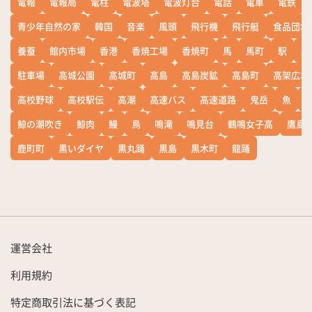
電報
電報局
電柱
電波塔
電波灯台
電話
電車
電鉄
青少年自然の家
韓国
音楽
風頭
飛行機
飛行艇
食品団地
養蚕
館内市場
香港
香焼工場
香焼町
馬
馬町
駅
駅
駐車場
高城公園
高城町
高島
高島炭鉱
高島町
高架広場
高校野球
高校駅伝
高潮
高速バス
高速道路
鬼岳
魚
鯨の潮吹き
鯨肉
鰻
鳥
鳴滝
鳴見台
鶴鳴女子高
鷹島
鹿町町
黒いダイヤ
黒丸踊
黒島
黒木町
龍踊
運営会社
利用規約
特定商取引法に基づく表記