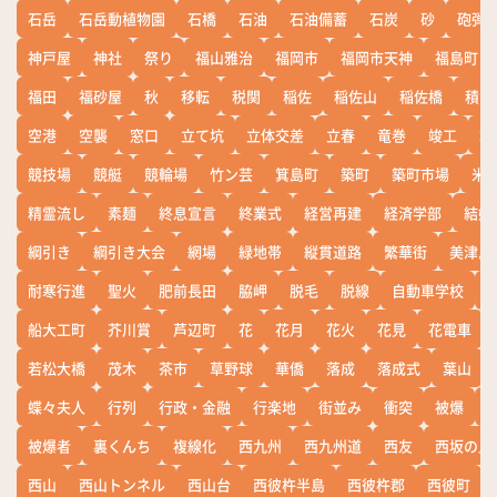
石岳
石岳動植物園
石橋
石油
石油備蓄
石炭
砂
砲弾
神戸屋
神社
祭り
福山雅治
福岡市
福岡市天神
福島町
福田
福砂屋
秋
移転
税関
稲佐
稲佐山
稲佐橋
積雪
空港
空襲
窓口
立て坑
立体交差
立春
竜巻
竣工
端
競技場
競艇
競輪場
竹ン芸
箕島町
築町
築町市場
米
精霊流し
素麺
終息宣言
終業式
経営再建
経済学部
結婚
綱引き
綱引き大会
網場
緑地帯
縦貫道路
繁華街
美津島
耐寒行進
聖火
肥前長田
脇岬
脱毛
脱線
自動車学校
船大工町
芥川賞
芦辺町
花
花月
花火
花見
花電車
若松大橋
茂木
茶市
草野球
華僑
落成
落成式
葉山
蝶々夫人
行列
行政・金融
行楽地
街並み
衝突
被爆
被爆者
裏くんち
複線化
西九州
西九州道
西友
西坂の丘
西山
西山トンネル
西山台
西彼杵半島
西彼杵郡
西彼町