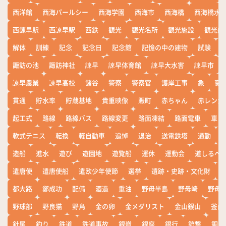
西洋館
西海パールシー
西海学園
西海市
西海橋
西海橋水
西諌早駅
西諫早駅
西鉄
観光
観光名所
観光施設
観光船
解体
訓練
記念
記念日
記念館
記憶の中の建物
試験
諏訪の池
諏訪神社
諫早
諫早体育館
諫早大水害
諫早市
諫早農業
諫早高校
諸谷
警察
警察官
護岸工事
象
豪
貫通
貯水率
貯蔵基地
貴重映像
賑町
赤ちゃん
赤レンガ
起工式
路線
路線バス
路線変更
路面凍結
路面電車
車
軟式テニス
転換
軽自動車
追悼
退治
送電鉄塔
通勤
造船
進水
遊び
遊園地
遊覧船
運休
運動会
道しるべ
遣唐使
遣唐使船
遣欧少年使節
選挙
遺跡・史跡・文化財
都大路
鄭成功
配備
酒造
重油
野母半島
野母崎
野母
野球部
野良猫
野鳥
金の卵
金メダリスト
金山銀山
釜山
針尾
釣り
鉄道
鉄道事故
銀嶺
銀座
銀行
銃撃
銅座