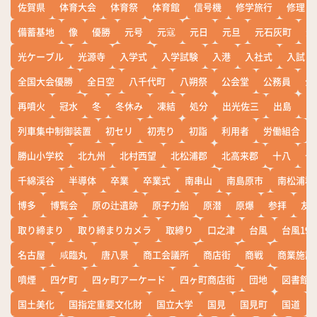
佐賀県
体育大会
体育祭
体育館
信号機
修学旅行
修理
備蓄基地
像
優勝
元号
元寇
元日
元旦
元石灰町
元
光ケーブル
光源寺
入学式
入学試験
入港
入社式
入試
全国大会優勝
全日空
八千代町
八朔祭
公会堂
公務員
公
再噴火
冠水
冬
冬休み
凍結
処分
出光佐三
出島
出
列車集中制御装置
初セリ
初売り
初詣
利用者
労働組合
勝山小学校
北九州
北村西望
北松浦郡
北高来郡
十八
十
千綿渓谷
半導体
卒業
卒業式
南串山
南島原市
南松浦郡
博多
博覧会
原の辻遺跡
原子力船
原潜
原爆
参拝
友
取り締まり
取り締まりカメラ
取締り
口之津
台風
台風19
名古屋
咸臨丸
唐八景
商工会議所
商店街
商戦
商業施設
噴煙
四ケ町
四ヶ町アーケード
四ヶ町商店街
団地
図書館
国土美化
国指定重要文化財
国立大学
国見
国見町
国道