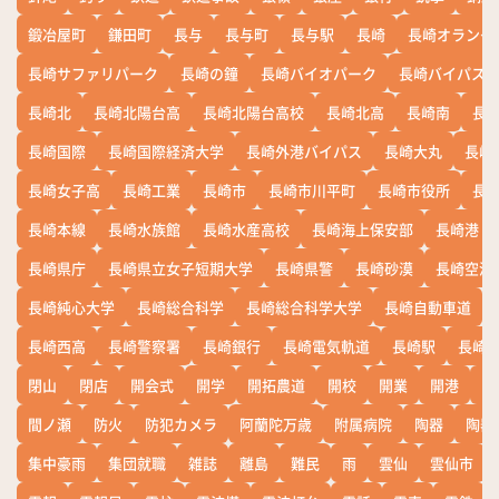
鍛冶屋町
鎌田町
長与
長与町
長与駅
長崎
長崎オランダ
長崎サファリパーク
長崎の鐘
長崎バイオパーク
長崎バイパス
長崎北
長崎北陽台高
長崎北陽台高校
長崎北高
長崎南
長
長崎国際
長崎国際経済大学
長崎外港バイパス
長崎大丸
長崎
長崎女子高
長崎工業
長崎市
長崎市川平町
長崎市役所
長
長崎本線
長崎水族館
長崎水産高校
長崎海上保安部
長崎港
長崎県庁
長崎県立女子短期大学
長崎県警
長崎砂漠
長崎空港
長崎純心大学
長崎総合科学
長崎総合科学大学
長崎自動車道
長崎西高
長崎警察署
長崎銀行
長崎電気軌道
長崎駅
長崎
閉山
閉店
開会式
開学
開拓農道
開校
開業
開港
開
間ノ瀬
防火
防犯カメラ
阿蘭陀万歳
附属病院
陶器
陶器
集中豪雨
集団就職
雑誌
離島
難民
雨
雲仙
雲仙市