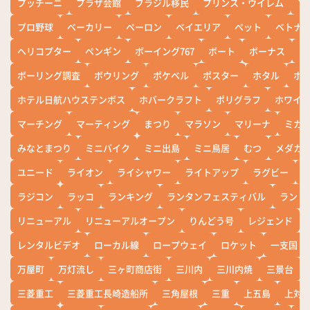
プッチーニ
プラザ会館
ブラジル移民
プリンス・ウイレム
ブ
プロ野球
ベーカリー
ペーロン
ベイエリア
ペット
ベトナ
ヘリコプター
ペンギン
ボーイング767
ボート
ボーナス
ホ
ボーリング調査
ボウリング
ポケベル
ポスター
ホタル
ホ
ホテル日航ハウステンボス
ホバークラフト
ポリグラフ
ホワイ
マーチング
マーティング
まつり
マラソン
マリーナ
ミカ
みなとまつり
ミニバイク
ミニ出島
ミニ鳥居
むつ
メダカ
ユニード
ライオン
ライシャワー
ライトアップ
ラグビー
ラジコン
ラッコ
ランキング
ランタンフェスティバル
ランド
リニューアル
リニューアルオープン
りんどう号
レジェンド
レンタルビデオ
ローカル線
ロープウェイ
ロケット
一支国
万屋町
万灯流し
三ヶ町商店街
三川内
三川内焼
三景台
三菱重工
三菱重工長崎造船所
三角屋根
三重
上五島
上対