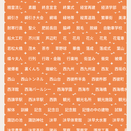
精霊流し
素麺
終息宣言
終業式
経営再建
経済学部
結婚
綱引き
綱引き大会
網場
緑地帯
縦貫道路
繁華街
美津島
耐寒行進
聖火
肥前長田
脇岬
脱毛
脱線
自動車学校
船大工町
芥川賞
芦辺町
花
花月
花火
花見
花電車
若松大橋
茂木
茶市
草野球
華僑
落成
落成式
葉山
蝶々夫人
行列
行政・金融
行楽地
街並み
衝突
被爆
被爆者
裏くんち
複線化
西九州
西九州道
西友
西坂の丘
西山
西山トンネル
西山台
西彼杵半島
西彼杵郡
西彼町
西洋館
西海パールシー
西海学園
西海市
西海橋
西海橋水
西諌早駅
西諫早駅
西鉄
観光
観光名所
観光施設
観光船
解体
訓練
記念
記念日
記念館
記憶の中の建物
試験
諏訪の池
諏訪神社
諫早
諫早体育館
諫早大水害
諫早市
諫早農業
諫早高校
諸谷
警察
警察官
護岸工事
象
豪