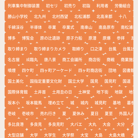
列車集中制御装置
初セリ
初売り
初詣
利用者
労働組合
勝山小学校
北九州
北村西望
北松浦郡
北高来郡
十八
十
千綿渓谷
半導体
卒業
卒業式
南串山
南島原市
南松浦郡
博多
博覧会
原の辻遺跡
原子力船
原潜
原爆
参拝
友
取り締まり
取り締まりカメラ
取締り
口之津
台風
台風19
名古屋
咸臨丸
唐八景
商工会議所
商店街
商戦
商業施設
噴煙
四ケ町
四ヶ町アーケード
四ヶ町商店街
団地
図書館
国土美化
国指定重要文化財
国立大学
国見
国見町
国道
国際体育館
土井首
土用丑の日
土神堂
地下街
地獄
地獄
坂本小
坂本龍馬
埋め立て
城
城内
城見町
基地
墓参
壱岐
壱岐市
売れ行き
夏
夏休み
夏日
夏至
外国人バ
多比良港
多良見
多良見町
大バエ
大丸
大会
大分
大
大型店舗
大学
大学生
大学祭
大宝
大島
大島大橋
大