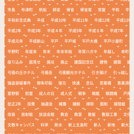
市長
布津町
帆船
師走
帰省
帰省客
常盤
平和
平和
平和祈念式典
平成
平成10年
平成11年
平成12年
平成13年
平成2年
平成3年
平成４年
平成5年
平成６年
平成7年
平
平成元年
平成新山
平戸
平戸城
平戸大橋
平戸小屋町
平
平野町
年度末
年末
年末年始
年賀ハガキ
年越し
幸町
座り込み
庭見せ
廃墟
廃止
建国記念日
建物
建築
建
弓張の丘ホテル
弓張岳
弓張観光ホテル
引き揚げ
引っ越し
強盗容疑事件
御朱印船
復元
快速
念仏
思案橋
恵美須町
愛野駅
慰霊
成人の日
成人式
戦争
戦艦
戦闘機
戸尾
批正2年
投票
抽選会
捕獲
捕鯨
掃除
掘削
揚陸艇
改装
放射能
放送会館
教会
教室
散髪
敷設工事
文化
文教キャンパス
料亭
断水
新上五島町
新人
新地
新大工