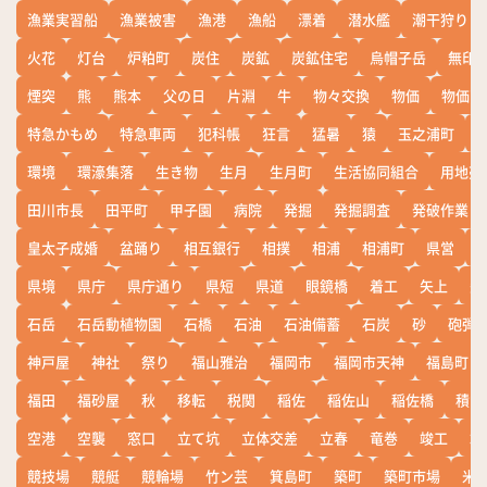
漁業実習船
漁業被害
漁港
漁船
漂着
潜水艦
潮干狩り
火花
灯台
炉粕町
炭住
炭鉱
炭鉱住宅
烏帽子岳
無印
煙突
熊
熊本
父の日
片淵
牛
物々交換
物価
物価高
特急かもめ
特急車両
犯科帳
狂言
猛暑
猿
玉之浦町
環境
環濠集落
生き物
生月
生月町
生活協同組合
用地売
田川市長
田平町
甲子園
病院
発掘
発掘調査
発破作業
皇太子成婚
盆踊り
相互銀行
相撲
相浦
相浦町
県営
県境
県庁
県庁通り
県短
県道
眼鏡橋
着工
矢上
矢
石岳
石岳動植物園
石橋
石油
石油備蓄
石炭
砂
砲弾
神戸屋
神社
祭り
福山雅治
福岡市
福岡市天神
福島町
福田
福砂屋
秋
移転
税関
稲佐
稲佐山
稲佐橋
積雪
空港
空襲
窓口
立て坑
立体交差
立春
竜巻
竣工
端
競技場
競艇
競輪場
竹ン芸
箕島町
築町
築町市場
米