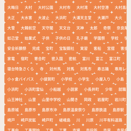
大晦日
大村
大村公園
大村市
大村湾
大村空港
大村高校
大正
大水害
大波止
大浜町
大浦天主堂
大瀬戸
大火
大雪
大韓航空
天守閣
天文台
天神
太郎
奇祭
奈良尾
如己堂
始業式
子供
子供の日
孔子廟
学園祭
学校
学
安全祈願祭
完成
宝町
宝製鋼社
実習
客船
宮摺
害虫
家電
宿町
寄合町
密入国
密航
富川
富江
富江町
寒
寝台特急さくら
寺
対州馬
対馬
対馬市
寿古踊
専用レー
小ヶ倉バイパス
小値賀町
小学校
小学生
小屋入り
小島
小浜町
小浜町雲仙
小船越
小説家
小長井町
少年
就職
山王神社
山里
山里中学校
山開き
岡政
岩屋町
岩川町
島原城
島原市
島原市沖
島原温泉祭り
島原鉄道
島原駅
崎戸
崎戸炭鉱
崎戸町
嵯峨島
川
川原
川平有料道路
工事中
工事開始
工場
工業
市場
市役所
市民
市民会