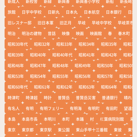
新成人
新校舎
新緑
新興善
新興善小学校
新船
新長崎漁
旅館
日宇中学校
日新丸
日本丸
日本航空
日本銀行
日米
旧レスナー邸
旧日本軍
旧正月
早岐
早岐中学校
早岐茶市
明治
明治の建物
昔話
映像
映画
映画館
春
春木町
昭和30年代
昭和32年
昭和33年
昭和34年
昭和35年
昭和36
昭和39年
昭和40年
昭和40年代
昭和41年
昭和42年
昭和43
昭和46年
昭和47年
昭和48年
昭和49年
昭和50年
昭和50年
昭和53年
昭和54年
昭和55年
昭和56年
昭和57年
昭和58年
昭和60年代
昭和61年
昭和62年
昭和63年
昭和64年
昭和の
時津町
時津超
時計
普賢岳
普賢岳災害
普通銀行
晴れ
有名人
有明
有明フェリー
有明海
有明町
有田町
望遠鏡
本島
本島市長
本明川
本町
本踊
村
杠葉病院別館
来
東京
東京都
東京駅
東公園
東山手甲十三番館
東彼
東彼