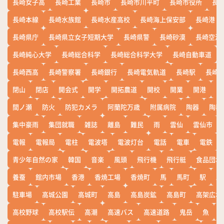
長崎女子高
長崎工業
長崎市
長崎市川平町
長崎市役所
長
長崎本線
長崎水族館
長崎水産高校
長崎海上保安部
長崎港
長崎県庁
長崎県立女子短期大学
長崎県警
長崎砂漠
長崎空港
長崎純心大学
長崎総合科学
長崎総合科学大学
長崎自動車道
長崎西高
長崎警察署
長崎銀行
長崎電気軌道
長崎駅
長崎
閉山
閉店
開会式
開学
開拓農道
開校
開業
開港
開
間ノ瀬
防火
防犯カメラ
阿蘭陀万歳
附属病院
陶器
陶器
集中豪雨
集団就職
雑誌
離島
難民
雨
雲仙
雲仙市
電報
電報局
電柱
電波塔
電波灯台
電話
電車
電鉄
青少年自然の家
韓国
音楽
風頭
飛行機
飛行艇
食品団地
養蚕
館内市場
香港
香焼工場
香焼町
馬
馬町
駅
駅
駐車場
高城公園
高城町
高島
高島炭鉱
高島町
高架広場
高校野球
高校駅伝
高潮
高速バス
高速道路
鬼岳
魚