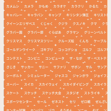
カメムシ
カメラ
かもめ
カラオケ
カラクリ
かるた
カレ
キャバレー
キャラバン
キャンプ
キリシタン弾圧
キリスト教
クイーンエリザベス
くじゃく
クジラ
クスノキ
クマ
クラ
グラバー園
グラバー邸
ぐらばあ
グラマン
グリーンベルト
クリスマス
クリスマスツリー
クルーズ船
くんち
ケーブル
ゴールデンウイーク
ゴキブリ
コッコデショ
ゴルフ
ゴルフ場
コンテスト
コンビニ
コンピュータ
ザ・なが
ザ・ベストテン
さじき
サッカー
サニー
サファリ
ザボン
サル
サンアイ
シーボルト
シミュレーター
ジャスコ
ジャンがラ
ジョイフル
スーパー
スイカ
スカイウェイ
スカイダイビング
スカイラン
スケート
スケッチ
スケッチ大会
スタジオ
ストライキ
ス
スポーツセンター
セール
ゼネスト
セリ
ゼロ戦
ぜんざい
センター試験
センバツ
ゾウ
そうめん
ソニー
そば
ソフ