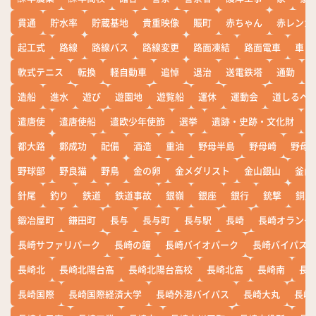
貫通
貯水率
貯蔵基地
貴重映像
賑町
赤ちゃん
赤レンガ
起工式
路線
路線バス
路線変更
路面凍結
路面電車
車
軟式テニス
転換
軽自動車
追悼
退治
送電鉄塔
通勤
造船
進水
遊び
遊園地
遊覧船
運休
運動会
道しるべ
遣唐使
遣唐使船
遣欧少年使節
選挙
遺跡・史跡・文化財
都大路
鄭成功
配備
酒造
重油
野母半島
野母崎
野母
野球部
野良猫
野鳥
金の卵
金メダリスト
金山銀山
釜山
針尾
釣り
鉄道
鉄道事故
銀嶺
銀座
銀行
銃撃
銅座
鍛冶屋町
鎌田町
長与
長与町
長与駅
長崎
長崎オランダ
長崎サファリパーク
長崎の鐘
長崎バイオパーク
長崎バイパス
長崎北
長崎北陽台高
長崎北陽台高校
長崎北高
長崎南
長
長崎国際
長崎国際経済大学
長崎外港バイパス
長崎大丸
長崎