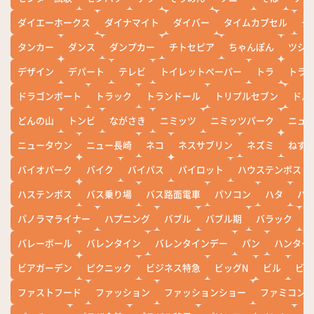
ダイエーホークス
ダイナマイト
ダイバー
タイムカプセル
タ
タンカー
ダンス
ダンプカー
チトセピア
ちゃんぽん
ツシ
デザイン
デパート
テレビ
トイレットペーパー
トラ
トラ
ドラゴンボート
トラック
トランドール
トリプルセブン
ドル
どんの山
トンビ
ながさき
ニミッツ
ニミッツパーク
ニュ
ニュータウン
ニュー長崎
ネコ
ネスサブリン
ネズミ
ねず
バイオパーク
バイク
バイパス
パイロット
ハウステンボス
ハステンボス
バス乗り場
バス路面電車
パソコン
ハタ
ハ
パノラマライナー
ハプニング
バブル
バブル期
バラック
バレーボール
バレンタイン
バレンタインデー
パン
ハンター
ビアガーデン
ピクニック
ビジネス特急
ビッグN
ビル
ビワ
ファストフード
ファッション
ファッションショー
ファミコン