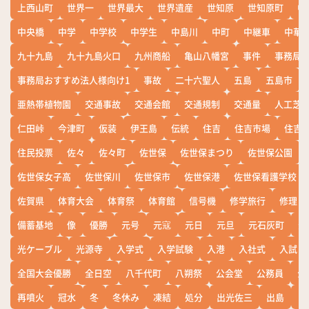
上西山町
世界一
世界最大
世界遺産
世知原
世知原町
中
中央橋
中学
中学校
中学生
中島川
中町
中継車
中華
九十九島
九十九島火口
九州商船
亀山八幡宮
事件
事務局お
事務局おすすめ法人様向け1
事故
二十六聖人
五島
五島市
亜熱帯植物園
交通事故
交通会館
交通規制
交通量
人工芝
仁田峠
今津町
仮装
伊王島
伝統
住吉
住吉市場
住吉
住民投票
佐々
佐々町
佐世保
佐世保まつり
佐世保公園
佐世保女子高
佐世保川
佐世保市
佐世保港
佐世保看護学校
佐賀県
体育大会
体育祭
体育館
信号機
修学旅行
修理
備蓄基地
像
優勝
元号
元寇
元日
元旦
元石灰町
元
光ケーブル
光源寺
入学式
入学試験
入港
入社式
入試
全国大会優勝
全日空
八千代町
八朔祭
公会堂
公務員
公
再噴火
冠水
冬
冬休み
凍結
処分
出光佐三
出島
出