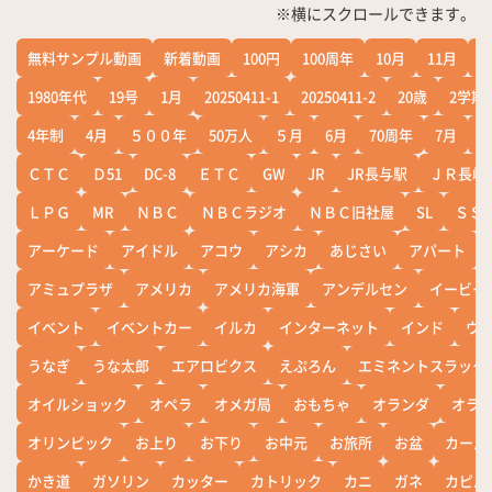
※横にスクロールできます。
無料サンプル動画
新着動画
100円
100周年
10月
11月
1
1980年代
19号
1月
20250411-1
20250411-2
20歳
2学期
4年制
4月
５００年
50万人
５月
6月
70周年
7月
ＣＴＣ
Ｄ51
DC-8
ＥＴＣ
GW
JR
JR長与駅
ＪＲ長崎
ＬＰＧ
MR
ＮＢＣ
ＮＢＣラジオ
ＮＢＣ旧社屋
SL
ＳＳ
アーケード
アイドル
アコウ
アシカ
あじさい
アパート
アミュプラザ
アメリカ
アメリカ海軍
アンデルセン
イービー
イベント
イベントカー
イルカ
インターネット
インド
ウ
うなぎ
うな太郎
エアロビクス
えぷろん
エミネントスラック
オイルショック
オペラ
オメガ局
おもちゃ
オランダ
オラ
オリンピック
お上り
お下り
お中元
お旅所
お盆
カール
かき道
ガソリン
カッター
カトリック
カニ
ガネ
カピバ