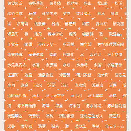
東望の浜
東野岳町
東長崎
松が枝
松山
松山町
松浦
松竹会館
林道
林間学校
果物
架け替え
柚木
栄町
栄
桜
桜馬場
桟敷券
桟橋
桶屋町
梅雨
森山町
植物園
樺島町
橋
橋梁
橘中学校
橘湾
機動隊
歌
歌謡曲
歓
正覚寺
武雄
歩行ラリー
歩道橋
歯学部
歯学部付属病院
歳末商戦
歴史遺産
殉教
民営化
水
水かけ
水上空港
水先案内人
水害
水族館
水泳
水源地
水産
水産学部
江迎町
池島
池島炭鉱
沖田踊
河川改修
油木町
波佐見
洗切
洞窟
活水
活況
流行
浄水場
浅茅湾
浜屋
浜屋
浜町商店街
浦上
浦上天主堂
浦上川
浦上車庫
浦頭
浩宮
海
海上自衛隊
海岸
海星
海水浴
海水浴場
海洋掘削船
海難事故
消費税
消防
消防訓練
液化石油ガス
深江町
淵
渓谷
渡り鳥
渦潮
温泉
港
湯の里
準急
溶岩ドーム