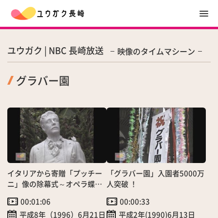
ユウガク | NBC 長崎放送
映像のタイムマシーン
グラバー園
イタリアから寄贈「プッチー
「グラバー園」入園者5000万
ニ」像の除幕式～オペラ蝶々
人突破 ！
夫人の作曲者
00:01:06
00:00:33
平成8年（1996）6月21日
平成2年(1990)6月13日