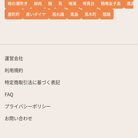
鯨の潮吹き
鯨肉
鰻
鳥
鳴滝
鳴見台
鶴鳴女子高
鷹島
鹿町町
黒いダイヤ
黒丸踊
黒島
黒木町
龍踊
運営会社
利用規約
特定商取引法に基づく表記
FAQ
プライバシーポリシー
お問い合わせ