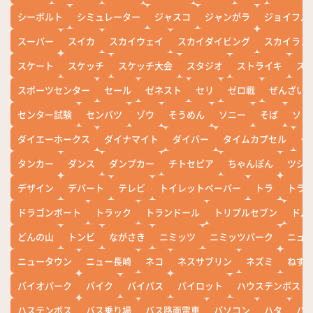
シーボルト
シミュレーター
ジャスコ
ジャンがラ
ジョイフル
スーパー
スイカ
スカイウェイ
スカイダイビング
スカイラン
スケート
スケッチ
スケッチ大会
スタジオ
ストライキ
ス
スポーツセンター
セール
ゼネスト
セリ
ゼロ戦
ぜんざい
センター試験
センバツ
ゾウ
そうめん
ソニー
そば
ソフ
ダイエーホークス
ダイナマイト
ダイバー
タイムカプセル
タ
タンカー
ダンス
ダンプカー
チトセピア
ちゃんぽん
ツシ
デザイン
デパート
テレビ
トイレットペーパー
トラ
トラ
ドラゴンボート
トラック
トランドール
トリプルセブン
ドル
どんの山
トンビ
ながさき
ニミッツ
ニミッツパーク
ニュ
ニュータウン
ニュー長崎
ネコ
ネスサブリン
ネズミ
ねず
バイオパーク
バイク
バイパス
パイロット
ハウステンボス
ハステンボス
バス乗り場
バス路面電車
パソコン
ハタ
ハ