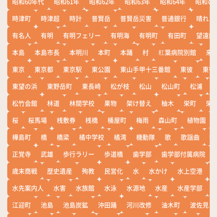
昭和60年代
昭和61年
昭和62年
昭和63年
昭和64年
昭和の
時津町
時津超
時計
普賢岳
普賢岳災害
普通銀行
晴れ
有名人
有明
有明フェリー
有明海
有明町
有田町
望遠鏡
本島
本島市長
本明川
本町
本踊
村
杠葉病院別館
来
東京
東京都
東京駅
東公園
東山手甲十三番館
東彼
東彼
東望の浜
東野岳町
東長崎
松が枝
松山
松山町
松浦
松竹会館
林道
林間学校
果物
架け替え
柚木
栄町
栄
桜
桜馬場
桟敷券
桟橋
桶屋町
梅雨
森山町
植物園
樺島町
橋
橋梁
橘中学校
橘湾
機動隊
歌
歌謡曲
歓
正覚寺
武雄
歩行ラリー
歩道橋
歯学部
歯学部付属病院
歳末商戦
歴史遺産
殉教
民営化
水
水かけ
水上空港
水先案内人
水害
水族館
水泳
水源地
水産
水産学部
江迎町
池島
池島炭鉱
沖田踊
河川改修
油木町
波佐見