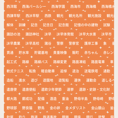
西洋館
西海パールシー
西海学園
西海市
西海橋
西海橋水
西諌早駅
西諫早駅
西鉄
観光
観光名所
観光施設
観光船
解体
訓練
記念
記念日
記念館
記憶の中の建物
試験
諏訪の池
諏訪神社
諫早
諫早体育館
諫早大水害
諫早市
諫早農業
諫早高校
諸谷
警察
警察官
護岸工事
象
豪
貫通
貯水率
貯蔵基地
貴重映像
賑町
赤ちゃん
赤レンガ
起工式
路線
路線バス
路線変更
路面凍結
路面電車
車
軟式テニス
転換
軽自動車
追悼
退治
送電鉄塔
通勤
造船
進水
遊び
遊園地
遊覧船
運休
運動会
道しるべ
遣唐使
遣唐使船
遣欧少年使節
選挙
遺跡・史跡・文化財
都大路
鄭成功
配備
酒造
重油
野母半島
野母崎
野母
野球部
野良猫
野鳥
金の卵
金メダリスト
金山銀山
釜山
針尾
釣り
鉄道
鉄道事故
銀嶺
銀座
銀行
銃撃
銅座