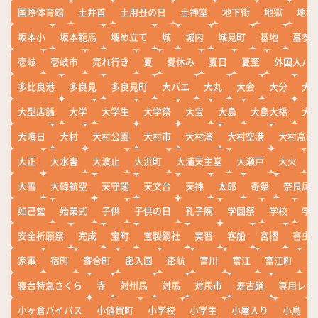
国際体育館
土井首
土用丑の日
土神堂
地下街
地獄
地獄
坂本小
坂本龍馬
埋め立て
城
城内
城見町
基地
墓参
壱岐
壱岐市
売れ行き
夏
夏休み
夏日
夏至
外国人バ
多比良港
多良見
多良見町
大バエ
大丸
大会
大分
大
大型店舗
大学
大学生
大学祭
大宝
大島
大島大橋
大
大晦日
大村
大村公園
大村市
大村湾
大村空港
大村高校
大正
大水害
大波止
大浜町
大浦天主堂
大瀬戸
大火
大雪
大韓航空
天守閣
天文台
天神
太郎
奇祭
奈良尾
如己堂
始業式
子供
子供の日
孔子廟
学園祭
学校
学
安全祈願祭
完成
宝町
宝製鋼社
実習
客船
宮摺
害虫
家電
宿町
寄合町
密入国
密航
富川
富江
富江町
寒
寝台特急さくら
寺
対州馬
対馬
対馬市
寿古踊
専用レー
小ヶ倉バイパス
小値賀町
小学校
小学生
小屋入り
小島