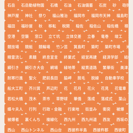
石岳
石岳動植物園
石橋
石油
石油備蓄
石炭
砂
砲弾
神戸屋
神社
祭り
福山雅治
福岡市
福岡市天神
福島町
福田
福砂屋
秋
移転
税関
稲佐
稲佐山
稲佐橋
積雪
空港
空襲
窓口
立て坑
立体交差
立春
竜巻
竣工
端
競技場
競艇
競輪場
竹ン芸
箕島町
築町
築町市場
米
精霊流し
素麺
終息宣言
終業式
経営再建
経済学部
結婚
綱引き
綱引き大会
網場
緑地帯
縦貫道路
繁華街
美津島
耐寒行進
聖火
肥前長田
脇岬
脱毛
脱線
自動車学校
船大工町
芥川賞
芦辺町
花
花月
花火
花見
花電車
若松大橋
茂木
茶市
草野球
華僑
落成
落成式
葉山
蝶々夫人
行列
行政・金融
行楽地
街並み
衝突
被爆
被爆者
裏くんち
複線化
西九州
西九州道
西友
西坂の丘
西山
西山トンネル
西山台
西彼杵半島
西彼杵郡
西彼町