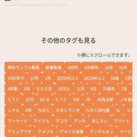
その他のタグも見る
※横にスクロールできます。
無料サンプル動画
新着動画
100円
100周年
10月
11月
1
1980年代
19号
1月
20250411-1
20250411-2
20歳
2学期
4年制
4月
５００年
50万人
５月
6月
70周年
7月
ＣＴＣ
Ｄ51
DC-8
ＥＴＣ
GW
JR
JR長与駅
ＪＲ長崎
ＬＰＧ
MR
ＮＢＣ
ＮＢＣラジオ
ＮＢＣ旧社屋
SL
ＳＳ
アーケード
アイドル
アコウ
アシカ
あじさい
アパート
アミュプラザ
アメリカ
アメリカ海軍
アンデルセン
イービー