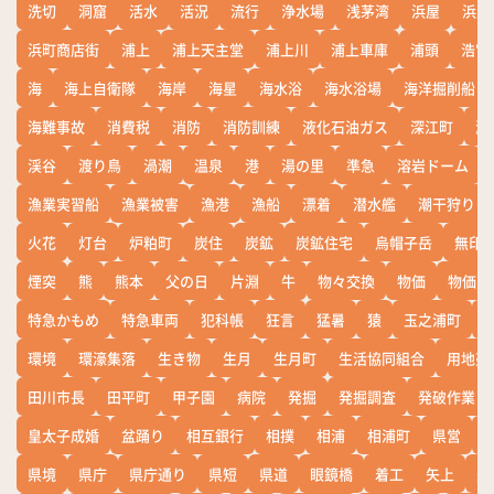
洗切
洞窟
活水
活況
流行
浄水場
浅茅湾
浜屋
浜屋
浜町商店街
浦上
浦上天主堂
浦上川
浦上車庫
浦頭
浩宮
海
海上自衛隊
海岸
海星
海水浴
海水浴場
海洋掘削船
海難事故
消費税
消防
消防訓練
液化石油ガス
深江町
淵
渓谷
渡り鳥
渦潮
温泉
港
湯の里
準急
溶岩ドーム
漁業実習船
漁業被害
漁港
漁船
漂着
潜水艦
潮干狩り
火花
灯台
炉粕町
炭住
炭鉱
炭鉱住宅
烏帽子岳
無印
煙突
熊
熊本
父の日
片淵
牛
物々交換
物価
物価高
特急かもめ
特急車両
犯科帳
狂言
猛暑
猿
玉之浦町
環境
環濠集落
生き物
生月
生月町
生活協同組合
用地売
田川市長
田平町
甲子園
病院
発掘
発掘調査
発破作業
皇太子成婚
盆踊り
相互銀行
相撲
相浦
相浦町
県営
県境
県庁
県庁通り
県短
県道
眼鏡橋
着工
矢上
矢