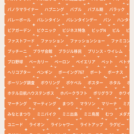
パノラマライナー
ハプニング
バブル
バブル期
バラック
バレーボール
バレンタイン
バレンタインデー
パン
ハンター
ビアガーデン
ピクニック
ビジネス特急
ビッグN
ビル
ビワ
ファストフード
ファッション
ファッションショー
ファミコン
プッチーニ
プラザ会館
ブラジル移民
プリンス・ウイレム
ブ
プロ野球
ベーカリー
ペーロン
ベイエリア
ペット
ベトナ
ヘリコプター
ペンギン
ボーイング767
ボート
ボーナス
ホ
ボーリング調査
ボウリング
ポケベル
ポスター
ホタル
ホ
ホテル日航ハウステンボス
ホバークラフト
ポリグラフ
ホワイ
マーチング
マーティング
まつり
マラソン
マリーナ
ミカ
みなとまつり
ミニバイク
ミニ出島
ミニ鳥居
むつ
メダカ
ユニード
ライオン
ライシャワー
ライトアップ
ラグビー