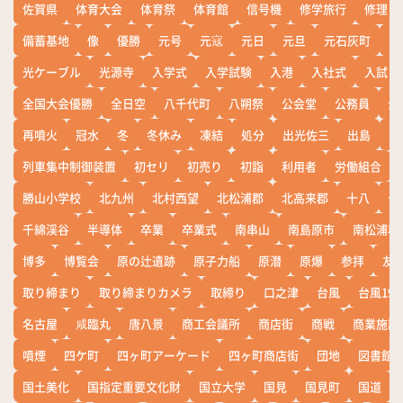
佐賀県
体育大会
体育祭
体育館
信号機
修学旅行
修理
備蓄基地
像
優勝
元号
元寇
元日
元旦
元石灰町
元
光ケーブル
光源寺
入学式
入学試験
入港
入社式
入試
全国大会優勝
全日空
八千代町
八朔祭
公会堂
公務員
公
再噴火
冠水
冬
冬休み
凍結
処分
出光佐三
出島
出
列車集中制御装置
初セリ
初売り
初詣
利用者
労働組合
勝山小学校
北九州
北村西望
北松浦郡
北高来郡
十八
十
千綿渓谷
半導体
卒業
卒業式
南串山
南島原市
南松浦郡
博多
博覧会
原の辻遺跡
原子力船
原潜
原爆
参拝
友
取り締まり
取り締まりカメラ
取締り
口之津
台風
台風19
名古屋
咸臨丸
唐八景
商工会議所
商店街
商戦
商業施設
噴煙
四ケ町
四ヶ町アーケード
四ヶ町商店街
団地
図書館
国土美化
国指定重要文化財
国立大学
国見
国見町
国道