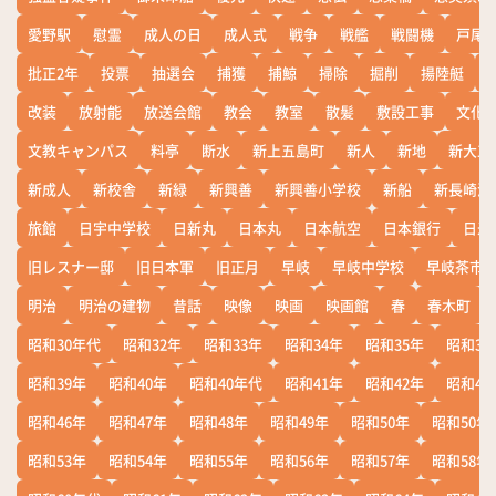
愛野駅
慰霊
成人の日
成人式
戦争
戦艦
戦闘機
戸尾
批正2年
投票
抽選会
捕獲
捕鯨
掃除
掘削
揚陸艇
改装
放射能
放送会館
教会
教室
散髪
敷設工事
文化
文教キャンパス
料亭
断水
新上五島町
新人
新地
新大工
新成人
新校舎
新緑
新興善
新興善小学校
新船
新長崎漁
旅館
日宇中学校
日新丸
日本丸
日本航空
日本銀行
日米
旧レスナー邸
旧日本軍
旧正月
早岐
早岐中学校
早岐茶市
明治
明治の建物
昔話
映像
映画
映画館
春
春木町
昭和30年代
昭和32年
昭和33年
昭和34年
昭和35年
昭和36
昭和39年
昭和40年
昭和40年代
昭和41年
昭和42年
昭和43
昭和46年
昭和47年
昭和48年
昭和49年
昭和50年
昭和50年
昭和53年
昭和54年
昭和55年
昭和56年
昭和57年
昭和58年