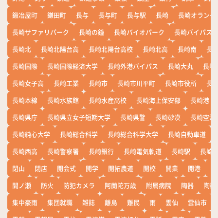
鍛冶屋町
鎌田町
長与
長与町
長与駅
長崎
長崎オランダ
長崎サファリパーク
長崎の鐘
長崎バイオパーク
長崎バイパス
長崎北
長崎北陽台高
長崎北陽台高校
長崎北高
長崎南
長
長崎国際
長崎国際経済大学
長崎外港バイパス
長崎大丸
長崎
長崎女子高
長崎工業
長崎市
長崎市川平町
長崎市役所
長
長崎本線
長崎水族館
長崎水産高校
長崎海上保安部
長崎港
長崎県庁
長崎県立女子短期大学
長崎県警
長崎砂漠
長崎空港
長崎純心大学
長崎総合科学
長崎総合科学大学
長崎自動車道
長崎西高
長崎警察署
長崎銀行
長崎電気軌道
長崎駅
長崎
閉山
閉店
開会式
開学
開拓農道
開校
開業
開港
開
間ノ瀬
防火
防犯カメラ
阿蘭陀万歳
附属病院
陶器
陶器
集中豪雨
集団就職
雑誌
離島
難民
雨
雲仙
雲仙市