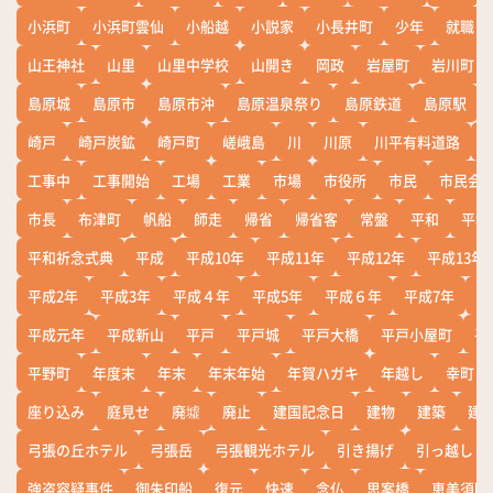
小浜町
小浜町雲仙
小船越
小説家
小長井町
少年
就職
山王神社
山里
山里中学校
山開き
岡政
岩屋町
岩川町
島原城
島原市
島原市沖
島原温泉祭り
島原鉄道
島原駅
崎戸
崎戸炭鉱
崎戸町
嵯峨島
川
川原
川平有料道路
工事中
工事開始
工場
工業
市場
市役所
市民
市民会
市長
布津町
帆船
師走
帰省
帰省客
常盤
平和
平和
平和祈念式典
平成
平成10年
平成11年
平成12年
平成13年
平成2年
平成3年
平成４年
平成5年
平成６年
平成7年
平
平成元年
平成新山
平戸
平戸城
平戸大橋
平戸小屋町
平
平野町
年度末
年末
年末年始
年賀ハガキ
年越し
幸町
座り込み
庭見せ
廃墟
廃止
建国記念日
建物
建築
建
弓張の丘ホテル
弓張岳
弓張観光ホテル
引き揚げ
引っ越し
強盗容疑事件
御朱印船
復元
快速
念仏
思案橋
恵美須町