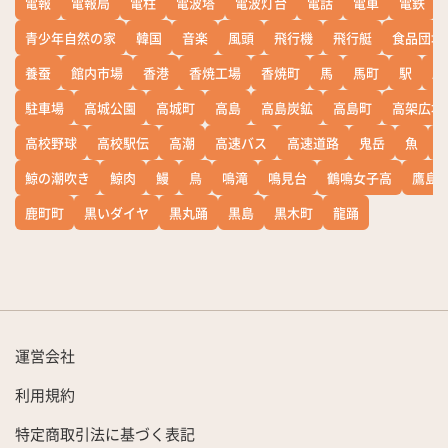
電報
電報局
電柱
電波塔
電波灯台
電話
電車
電鉄
青少年自然の家
韓国
音楽
風頭
飛行機
飛行艇
食品団地
養蚕
館内市場
香港
香焼工場
香焼町
馬
馬町
駅
駅
駐車場
高城公園
高城町
高島
高島炭鉱
高島町
高架広場
高校野球
高校駅伝
高潮
高速バス
高速道路
鬼岳
魚
鯨の潮吹き
鯨肉
鰻
鳥
鳴滝
鳴見台
鶴鳴女子高
鷹島
鹿町町
黒いダイヤ
黒丸踊
黒島
黒木町
龍踊
運営会社
利用規約
特定商取引法に基づく表記