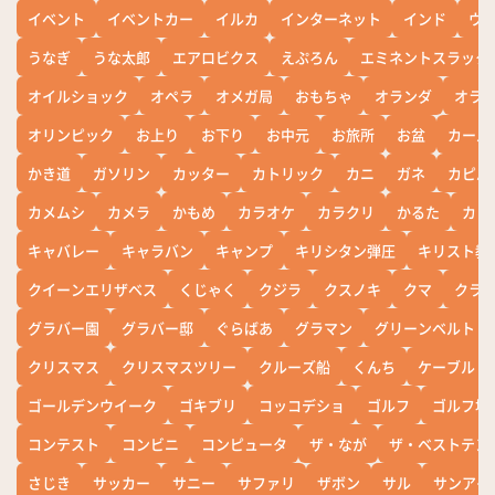
イベント
イベントカー
イルカ
インターネット
インド
ウ
うなぎ
うな太郎
エアロビクス
えぷろん
エミネントスラック
オイルショック
オペラ
オメガ局
おもちゃ
オランダ
オラ
オリンピック
お上り
お下り
お中元
お旅所
お盆
カール
かき道
ガソリン
カッター
カトリック
カニ
ガネ
カピバ
カメムシ
カメラ
かもめ
カラオケ
カラクリ
かるた
カレ
キャバレー
キャラバン
キャンプ
キリシタン弾圧
キリスト教
クイーンエリザベス
くじゃく
クジラ
クスノキ
クマ
クラ
グラバー園
グラバー邸
ぐらばあ
グラマン
グリーンベルト
クリスマス
クリスマスツリー
クルーズ船
くんち
ケーブル
ゴールデンウイーク
ゴキブリ
コッコデショ
ゴルフ
ゴルフ場
コンテスト
コンビニ
コンピュータ
ザ・なが
ザ・ベストテン
さじき
サッカー
サニー
サファリ
ザボン
サル
サンアイ