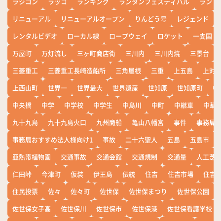
ラジコン
ラッコ
ランキング
ランタンフェスティバル
ランド
リニューアル
リニューアルオープン
りんどう号
レジェンド
レンタルビデオ
ローカル線
ロープウェイ
ロケット
一支国
万屋町
万灯流し
三ヶ町商店街
三川内
三川内焼
三景台
三菱重工
三菱重工長崎造船所
三角屋根
三重
上五島
上対
上西山町
世界一
世界最大
世界遺産
世知原
世知原町
中
中央橋
中学
中学校
中学生
中島川
中町
中継車
中華
九十九島
九十九島火口
九州商船
亀山八幡宮
事件
事務局お
事務局おすすめ法人様向け1
事故
二十六聖人
五島
五島市
亜熱帯植物園
交通事故
交通会館
交通規制
交通量
人工芝
仁田峠
今津町
仮装
伊王島
伝統
住吉
住吉市場
住吉
住民投票
佐々
佐々町
佐世保
佐世保まつり
佐世保公園
佐世保女子高
佐世保川
佐世保市
佐世保港
佐世保看護学校