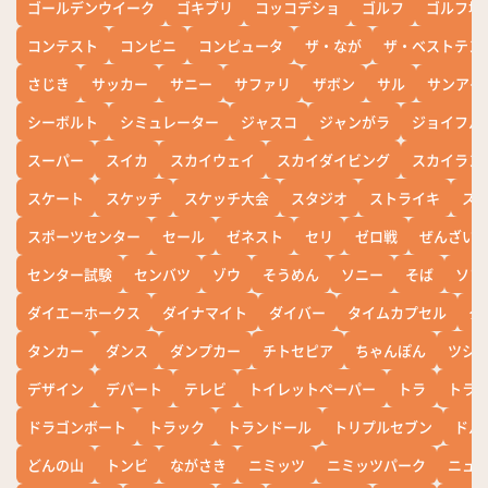
ゴールデンウイーク
ゴキブリ
コッコデショ
ゴルフ
ゴルフ場
コンテスト
コンビニ
コンピュータ
ザ・なが
ザ・ベストテン
さじき
サッカー
サニー
サファリ
ザボン
サル
サンアイ
シーボルト
シミュレーター
ジャスコ
ジャンがラ
ジョイフル
スーパー
スイカ
スカイウェイ
スカイダイビング
スカイラン
スケート
スケッチ
スケッチ大会
スタジオ
ストライキ
ス
スポーツセンター
セール
ゼネスト
セリ
ゼロ戦
ぜんざい
センター試験
センバツ
ゾウ
そうめん
ソニー
そば
ソフ
ダイエーホークス
ダイナマイト
ダイバー
タイムカプセル
タ
タンカー
ダンス
ダンプカー
チトセピア
ちゃんぽん
ツシ
デザイン
デパート
テレビ
トイレットペーパー
トラ
トラ
ドラゴンボート
トラック
トランドール
トリプルセブン
ドル
どんの山
トンビ
ながさき
ニミッツ
ニミッツパーク
ニュ