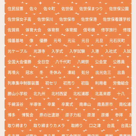
住民投票
佐々
佐々町
佐世保
佐世保まつり
佐世保公園
佐世保女子高
佐世保川
佐世保市
佐世保港
佐世保看護学校
佐賀県
体育大会
体育祭
体育館
信号機
修学旅行
修理
備蓄基地
像
優勝
元号
元寇
元日
元旦
元石灰町
元
光ケーブル
光源寺
入学式
入学試験
入港
入社式
入試
全国大会優勝
全日空
八千代町
八朔祭
公会堂
公務員
公
再噴火
冠水
冬
冬休み
凍結
処分
出光佐三
出島
出
列車集中制御装置
初セリ
初売り
初詣
利用者
労働組合
勝山小学校
北九州
北村西望
北松浦郡
北高来郡
十八
十
千綿渓谷
半導体
卒業
卒業式
南串山
南島原市
南松浦郡
博多
博覧会
原の辻遺跡
原子力船
原潜
原爆
参拝
友
取り締まり
取り締まりカメラ
取締り
口之津
台風
台風19
名古屋
咸臨丸
唐八景
商工会議所
商店街
商戦
商業施設