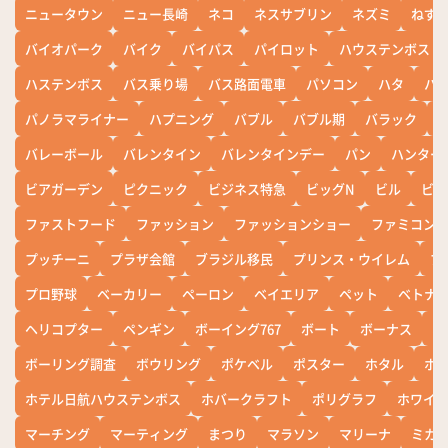
ニュータウン
ニュー長崎
ネコ
ネスサブリン
ネズミ
ねず
バイオパーク
バイク
バイパス
パイロット
ハウステンボス
ハステンボス
バス乗り場
バス路面電車
パソコン
ハタ
ハ
パノラマライナー
ハプニング
バブル
バブル期
バラック
バレーボール
バレンタイン
バレンタインデー
パン
ハンター
ビアガーデン
ピクニック
ビジネス特急
ビッグN
ビル
ビワ
ファストフード
ファッション
ファッションショー
ファミコン
プッチーニ
プラザ会館
ブラジル移民
プリンス・ウイレム
ブ
プロ野球
ベーカリー
ペーロン
ベイエリア
ペット
ベトナ
ヘリコプター
ペンギン
ボーイング767
ボート
ボーナス
ホ
ボーリング調査
ボウリング
ポケベル
ポスター
ホタル
ホ
ホテル日航ハウステンボス
ホバークラフト
ポリグラフ
ホワイ
マーチング
マーティング
まつり
マラソン
マリーナ
ミカ