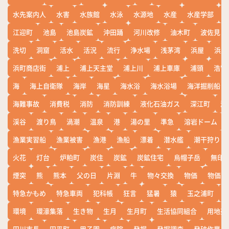
水先案内人
水害
水族館
水泳
水源地
水産
水産学部
江迎町
池島
池島炭鉱
沖田踊
河川改修
油木町
波佐見
洗切
洞窟
活水
活況
流行
浄水場
浅茅湾
浜屋
浜屋
浜町商店街
浦上
浦上天主堂
浦上川
浦上車庫
浦頭
浩宮
海
海上自衛隊
海岸
海星
海水浴
海水浴場
海洋掘削船
海難事故
消費税
消防
消防訓練
液化石油ガス
深江町
淵
渓谷
渡り鳥
渦潮
温泉
港
湯の里
準急
溶岩ドーム
漁業実習船
漁業被害
漁港
漁船
漂着
潜水艦
潮干狩り
火花
灯台
炉粕町
炭住
炭鉱
炭鉱住宅
烏帽子岳
無印
煙突
熊
熊本
父の日
片淵
牛
物々交換
物価
物価高
特急かもめ
特急車両
犯科帳
狂言
猛暑
猿
玉之浦町
環境
環濠集落
生き物
生月
生月町
生活協同組合
用地売
田川市長
田平町
甲子園
病院
発掘
発掘調査
発破作業