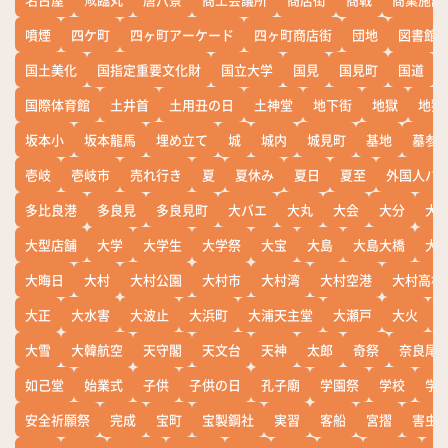
噴煙
四ケ町
四ヶ町アーケード
四ヶ町商店街
団地
図書館
国土美化
国指定重要文化財
国立大学
国見
国見町
国道
国際体育館
土井首
土用丑の日
土神堂
地下街
地獄
地獄
坂本小
坂本龍馬
埋め立て
城
城内
城見町
基地
墓参
壱岐
壱岐市
売れ行き
夏
夏休み
夏日
夏至
外国人バ
多比良港
多良見
多良見町
大バエ
大丸
大会
大分
大
大型店舗
大学
大学生
大学祭
大宝
大島
大島大橋
大
大晦日
大村
大村公園
大村市
大村湾
大村空港
大村高校
大正
大水害
大波止
大浜町
大浦天主堂
大瀬戸
大火
大雪
大韓航空
天守閣
天文台
天神
太郎
奇祭
奈良尾
如己堂
始業式
子供
子供の日
孔子廟
学園祭
学校
学
安全祈願祭
完成
宝町
宝製鋼社
実習
客船
宮摺
害虫