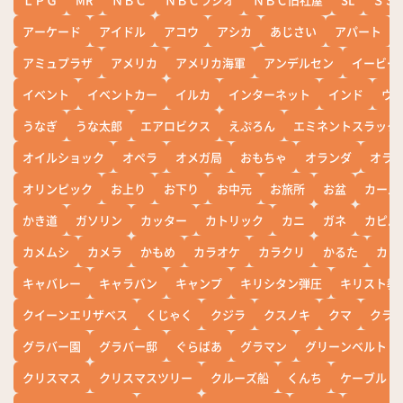
アーケード
アイドル
アコウ
アシカ
あじさい
アパート
アミュプラザ
アメリカ
アメリカ海軍
アンデルセン
イービー
イベント
イベントカー
イルカ
インターネット
インド
ウ
うなぎ
うな太郎
エアロビクス
えぷろん
エミネントスラック
オイルショック
オペラ
オメガ局
おもちゃ
オランダ
オラ
オリンピック
お上り
お下り
お中元
お旅所
お盆
カール
かき道
ガソリン
カッター
カトリック
カニ
ガネ
カピバ
カメムシ
カメラ
かもめ
カラオケ
カラクリ
かるた
カレ
キャバレー
キャラバン
キャンプ
キリシタン弾圧
キリスト教
クイーンエリザベス
くじゃく
クジラ
クスノキ
クマ
クラ
グラバー園
グラバー邸
ぐらばあ
グラマン
グリーンベルト
クリスマス
クリスマスツリー
クルーズ船
くんち
ケーブル