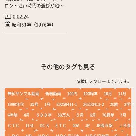
ロン・江戸時代の遊びが昭和
に復活～中島川周辺～」５月
0:02:24
昭和51年（1976年）
その他のタグも見る
※横にスクロールできます。
無料サンプル動画
新着動画
100円
100周年
10月
11月
1
1980年代
19号
1月
20250411-1
20250411-2
20歳
2学期
4年制
4月
５００年
50万人
５月
6月
70周年
7月
ＣＴＣ
Ｄ51
DC-8
ＥＴＣ
GW
JR
JR長与駅
ＪＲ長崎
ＬＰＧ
MR
ＮＢＣ
ＮＢＣラジオ
ＮＢＣ旧社屋
SL
ＳＳ