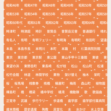
昭和46年
昭和47年
昭和48年
昭和49年
昭和50年
昭和50年
昭和53年
昭和54年
昭和55年
昭和56年
昭和57年
昭和58年
昭和60年代
昭和61年
昭和62年
昭和63年
昭和64年
昭和の
時津町
時津超
時計
普賢岳
普賢岳災害
普通銀行
晴れ
有名人
有明
有明フェリー
有明海
有明町
有田町
望遠鏡
本島
本島市長
本明川
本町
本踊
村
杠葉病院別館
来
東京
東京都
東京駅
東公園
東山手甲十三番館
東彼
東彼
東望の浜
東野岳町
東長崎
松が枝
松山
松山町
松浦
松竹会館
林道
林間学校
果物
架け替え
柚木
栄町
栄
桜
桜馬場
桟敷券
桟橋
桶屋町
梅雨
森山町
植物園
樺島町
橋
橋梁
橘中学校
橘湾
機動隊
歌
歌謡曲
歓
正覚寺
武雄
歩行ラリー
歩道橋
歯学部
歯学部付属病院
歳末商戦
歴史遺産
殉教
民営化
水
水かけ
水上空港