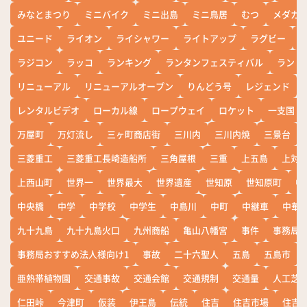
みなとまつり
ミニバイク
ミニ出島
ミニ鳥居
むつ
メダカ
ユニード
ライオン
ライシャワー
ライトアップ
ラグビー
ラジコン
ラッコ
ランキング
ランタンフェスティバル
ランド
リニューアル
リニューアルオープン
りんどう号
レジェンド
レンタルビデオ
ローカル線
ロープウェイ
ロケット
一支国
万屋町
万灯流し
三ヶ町商店街
三川内
三川内焼
三景台
三菱重工
三菱重工長崎造船所
三角屋根
三重
上五島
上対
上西山町
世界一
世界最大
世界遺産
世知原
世知原町
中
中央橋
中学
中学校
中学生
中島川
中町
中継車
中華
九十九島
九十九島火口
九州商船
亀山八幡宮
事件
事務局お
事務局おすすめ法人様向け1
事故
二十六聖人
五島
五島市
亜熱帯植物園
交通事故
交通会館
交通規制
交通量
人工芝
仁田峠
今津町
仮装
伊王島
伝統
住吉
住吉市場
住吉