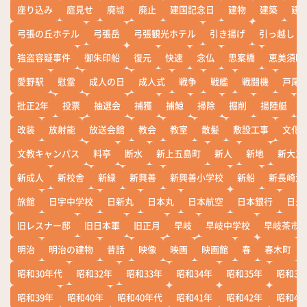
座り込み
庭見せ
廃墟
廃止
建国記念日
建物
建築
建
弓張の丘ホテル
弓張岳
弓張観光ホテル
引き揚げ
引っ越し
強盗容疑事件
御朱印船
復元
快速
念仏
思案橋
恵美須町
愛野駅
慰霊
成人の日
成人式
戦争
戦艦
戦闘機
戸尾
批正2年
投票
抽選会
捕獲
捕鯨
掃除
掘削
揚陸艇
改装
放射能
放送会館
教会
教室
散髪
敷設工事
文化
文教キャンパス
料亭
断水
新上五島町
新人
新地
新大工
新成人
新校舎
新緑
新興善
新興善小学校
新船
新長崎漁
旅館
日宇中学校
日新丸
日本丸
日本航空
日本銀行
日米
旧レスナー邸
旧日本軍
旧正月
早岐
早岐中学校
早岐茶市
明治
明治の建物
昔話
映像
映画
映画館
春
春木町
昭和30年代
昭和32年
昭和33年
昭和34年
昭和35年
昭和36
昭和39年
昭和40年
昭和40年代
昭和41年
昭和42年
昭和43