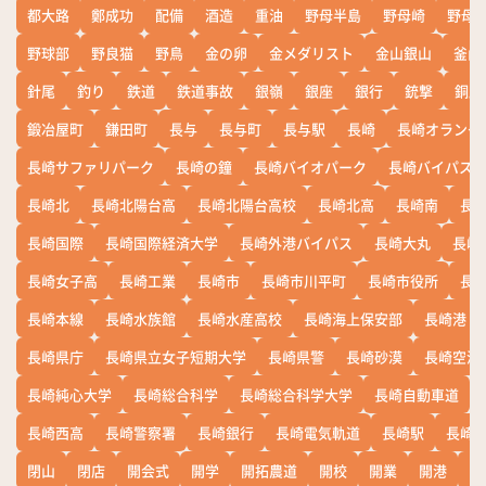
都大路
鄭成功
配備
酒造
重油
野母半島
野母崎
野母
野球部
野良猫
野鳥
金の卵
金メダリスト
金山銀山
釜山
針尾
釣り
鉄道
鉄道事故
銀嶺
銀座
銀行
銃撃
銅座
鍛冶屋町
鎌田町
長与
長与町
長与駅
長崎
長崎オランダ
長崎サファリパーク
長崎の鐘
長崎バイオパーク
長崎バイパス
長崎北
長崎北陽台高
長崎北陽台高校
長崎北高
長崎南
長
長崎国際
長崎国際経済大学
長崎外港バイパス
長崎大丸
長崎
長崎女子高
長崎工業
長崎市
長崎市川平町
長崎市役所
長
長崎本線
長崎水族館
長崎水産高校
長崎海上保安部
長崎港
長崎県庁
長崎県立女子短期大学
長崎県警
長崎砂漠
長崎空港
長崎純心大学
長崎総合科学
長崎総合科学大学
長崎自動車道
長崎西高
長崎警察署
長崎銀行
長崎電気軌道
長崎駅
長崎
閉山
閉店
開会式
開学
開拓農道
開校
開業
開港
開