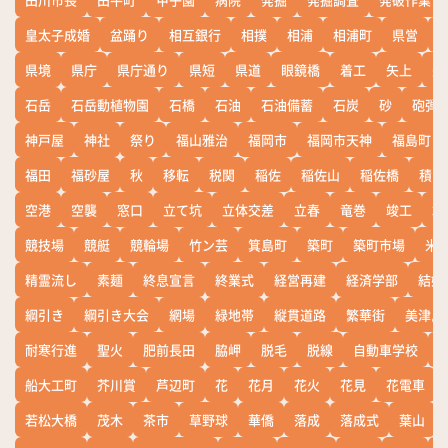
皇太子成婚
盆踊り
相互銀行
相撲
相浦
相浦町
県営
県境
県庁
県庁通り
県短
県道
眼鏡橋
着工
矢上
矢
石岳
石岳動植物園
石橋
石油
石油備蓄
石炭
砂
砲弾
神戸屋
神社
祭り
福山雅治
福岡市
福岡市天神
福島町
福田
福砂屋
秋
移転
税関
稲佐
稲佐山
稲佐橋
積雪
空港
空襲
窓口
立て坑
立体交差
立春
竜巻
竣工
端
競技場
競艇
競輪場
竹ン芸
箕島町
築町
築町市場
米
精霊流し
素麺
終息宣言
終業式
経営再建
経済学部
結婚
綱引き
綱引き大会
網場
緑地帯
縦貫道路
繁華街
美津島
耐寒行進
聖火
肥前長田
脇岬
脱毛
脱線
自動車学校
船大工町
芥川賞
芦辺町
花
花月
花火
花見
花電車
若松大橋
茂木
茶市
草野球
華僑
落成
落成式
葉山