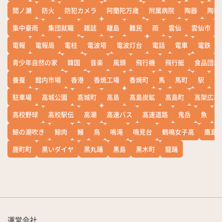
間ノ瀬
防火
防犯カメラ
阿蘭陀万歳
附属病院
陶器
陶器
集中豪雨
集団就職
雑誌
離島
難民
雨
雲仙
雲仙市
電報
電報局
電柱
電波塔
電波灯台
電話
電車
電鉄
青少年自然の家
韓国
音楽
風頭
飛行機
飛行艇
食品団地
養蚕
館内市場
香港
香焼工場
香焼町
馬
馬町
駅
駅
駐車場
高城公園
高城町
高島
高島炭鉱
高島町
高架広場
高校野球
高校駅伝
高潮
高速バス
高速道路
鬼岳
魚
鯨の潮吹き
鯨肉
鰻
鳥
鳴滝
鳴見台
鶴鳴女子高
鷹島
鹿町町
黒いダイヤ
黒丸踊
黒島
黒木町
龍踊
運営会社