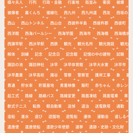
蝶々夫人
行列
行政・金融
行楽地
街並み
衝突
被爆
被爆者
裏くんち
複線化
西九州
西九州道
西友
西坂の丘
西山
西山トンネル
西山台
西彼杵半島
西彼杵郡
西彼町
西洋館
西海パールシー
西海学園
西海市
西海橋
西海橋水
西諌早駅
西諫早駅
西鉄
観光
観光名所
観光施設
観光船
解体
訓練
記念
記念日
記念館
記憶の中の建物
試験
諏訪の池
諏訪神社
諫早
諫早体育館
諫早大水害
諫早市
諫早農業
諫早高校
諸谷
警察
警察官
護岸工事
象
豪
貫通
貯水率
貯蔵基地
貴重映像
賑町
赤ちゃん
赤レンガ
起工式
路線
路線バス
路線変更
路面凍結
路面電車
車
軟式テニス
転換
軽自動車
追悼
退治
送電鉄塔
通勤
造船
進水
遊び
遊園地
遊覧船
運休
運動会
道しるべ
遣唐使
遣唐使船
遣欧少年使節
選挙
遺跡・史跡・文化財