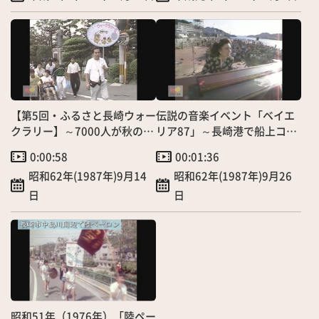
【第5回・ふるさと長崎ウォー
伝説の音楽イベント「ベイエ
クラリー】～7000人が秋の長
リア87」～長崎港で船上コン
崎を探索～
サート！～
0:00:58
00:01:36
昭和62年(1987年)9月14
昭和62年(1987年)9月26
日
日
昭和51年（1976年）「陸ペー